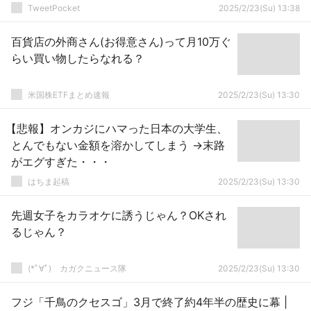
TweetPocket
2025/2/23(Su) 13:38
百貨店の外商さん(お得意さん)って月10万ぐ
らい買い物したらなれる？
米国株ETFまとめ速報
2025/2/23(Su) 13:30
【悲報】オンカジにハマった日本の大学生、
とんでもない金額を溶かしてしまう →末路
がエグすぎた・・・
はちま起稿
2025/2/23(Su) 13:30
先週女子をカラオケに誘うじゃん？OKされ
るじゃん？
(*ﾟ∀ﾟ)ゞカガクニュース隊
2025/2/23(Su) 13:30
フジ「千鳥のクセスゴ」3月で終了約4年半の歴史に幕 |