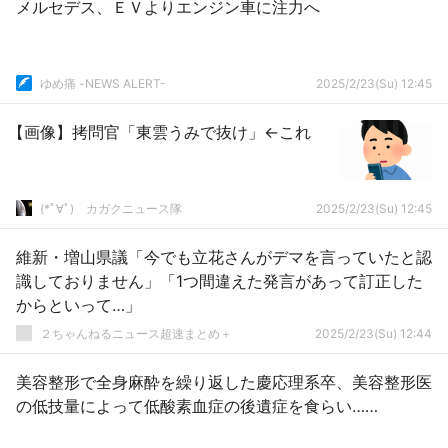
メルセデス、ＥＶよりエンジン車に注力へ
ゆめ痛 -NEWS ALERT-
2025/2/23(Su) 12:45
【画像】拷問官「東雲うみで抜け」←これ
(*ﾟ∀ﾟ)ゞカガクニュース隊
2025/2/23(Su) 12:45
維新・増山県議「今でも立花さんがデマを言っていたと認
識しておりません」「1つ間違えた発言があって訂正した
からといって…」
２ちゃんねるニュース超速まとめ＋
2025/2/23(Su) 12:44
美容整形で全身麻酔を繰り返した慶応理系卒、美容整形医
の低技量によって低酸素血症の後遺症を食らい……