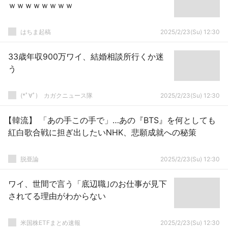
ｗｗｗｗｗｗｗｗ
はちま起稿
2025/2/23(Su) 12:30
33歳年収900万ワイ、結婚相談所行くか迷
う
(*ﾟ∀ﾟ)ゞカガクニュース隊
2025/2/23(Su) 12:30
【韓流】 「あの手この手で」…あの『BTS』を何としても
紅白歌合戦に担ぎ出したいNHK、悲願成就への秘策
脱亜論
2025/2/23(Su) 12:30
ワイ、世間で言う「底辺職｣のお仕事が見下
されてる理由がわからない
米国株ETFまとめ速報
2025/2/23(Su) 12:30