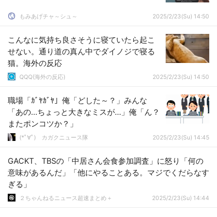
もみあげチャ～シュ～
2025/2/23(Su) 14:50
こんなに気持ち良さそうに寝ていたら起こ
せない。通り道の真ん中でダイノジで寝る
猫。海外の反応
QQQ(海外の反応)
2025/2/23(Su) 14:50
職場「ｶﾞﾔｶﾞﾔ」俺「どした～？」みんな
「あの…ちょっと大きなミスが…」俺「ん？
またポンコツか？」
(*ﾟ∀ﾟ)ゞカガクニュース隊
2025/2/23(Su) 14:45
GACKT、TBSの「中居さん会食参加調査」に怒り「何の
意味があるんだ」「他にやることある。マジでくだらなす
ぎる」
２ちゃんねるニュース超速まとめ＋
2025/2/23(Su) 14:44