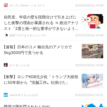
ガハろぐNewsヽ(･ω･)/ｽﾞｺｰ
2025/2/23(Su) 14:09
自民党、年収の壁を段階分けで引き上げに
した衝撃の理由が暴露される → 政治アナリ
スト「2度と統一的な要求ができないように
する作戦です！」ｗｗｗｗｗｗｗｗｗｗｗ
政経ワロスまとめニュース♪
2025/2/23(Su) 14:08
ｗｗｗｗ
【速報】日本のコメ 輸出先のアメリカで
5kg3000円で見つかる
おーるじゃんる
2025/2/23(Su) 14:06
【衝撃】ロシアKGB元少佐「トランプ大統領
に50年前から〝洗脳工作〟仕掛けた」
watch＠２ちゃんねる
2025/2/23(Su) 14:03
職場で羅生門されたんやが