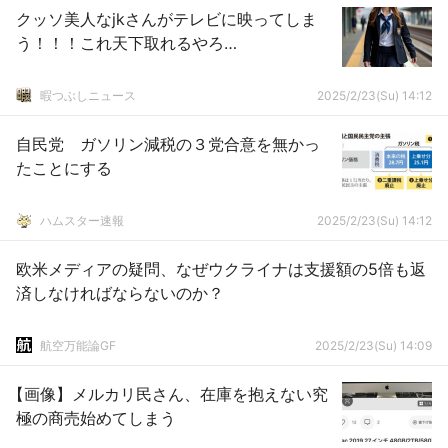
クッソ美人なjkさんがテレビに映ってしま
う！！！これ天下取れるやろ…
暇つぶしニュース
2025/2/23(Su) 14:12
自民党 ガソリン減税の３党合意を無かっ
たことにする
ハムスター速報
2025/2/23(Su) 14:12
欧米メディアの疑問、なぜウクライナは支援額の5倍も返
済しなければならないのか？
航空万能論GF
2025/2/23(Su) 14:09
【画像】メルカリ民さん、在庫を抱えない究
極の商売始めてしまう