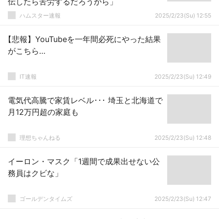
伝したら苦労するだろうから」
ハムスター速報
2025/2/23(Su) 12:55
【悲報】YouTubeを一年間必死にやった結果
がこちら…
IT速報
2025/2/23(Su) 12:49
電気代高騰で家賃レベル･･･ 埼玉と北海道で
月12万円超の家庭も
理想ちゃんねる
2025/2/23(Su) 12:48
イーロン・マスク「1週間で成果出せない公
務員はクビな」
ゴールデンタイムズ
2025/2/23(Su) 12:47