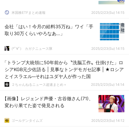
米国株ETFまとめ速報
2025/2/23(Su) 14:15
会社「はい！今月の給料35万ね」ワイ「手
取り30万くらいやろなあ…」
(*ﾟ∀ﾟ)ゞカガクニュース隊
2025/2/23(Su) 14:15
「トランプ大統領に50年前から〝洗脳工作〟仕掛けた」ロ
シアKGB元少佐語る | 見事なトンデモガセ記事 | ★ロシア
とイスラエル─それはユダヤ人が作った国
２ちゃんねるニュース超速まとめ＋
2025/2/23(Su) 14:14
【画像】レジェンド声優・古谷徹さん(71)、
変わり果てた姿で発見される
ゴールデンタイムズ
2025/2/23(Su) 14:12