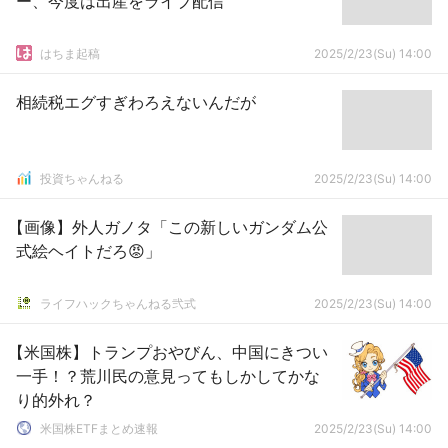
ー、今度は出産をライブ配信
はちま起稿
2025/2/23(Su) 14:00
相続税エグすぎわろえないんだが
投資ちゃんねる
2025/2/23(Su) 14:00
【画像】外人ガノタ「この新しいガンダム公
式絵ヘイトだろ😡」
ライフハックちゃんねる弐式
2025/2/23(Su) 14:00
【米国株】トランプおやびん、中国にきつい
一手！？荒川民の意見ってもしかしてかな
り的外れ？
米国株ETFまとめ速報
2025/2/23(Su) 14:00