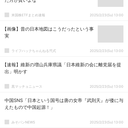
た方が賢いよな
米国株ETFまとめ速報
2025/2/23(Su) 13:00
【画像】昔の日本地図はこうだったという事
実
ライフハックちゃんねる弐式
2025/2/23(Su) 13:00
【速報】維新の増山兵庫県議「日本維新の会に離党届を提
出」明かす
黒マッチョニュース
2025/2/23(Su) 13:00
中国SNS「日本という国号は唐の女帝『武則天』が倭に与
えたもので中国起源！」
みそパンNEWS
2025/2/23(Su) 13:00