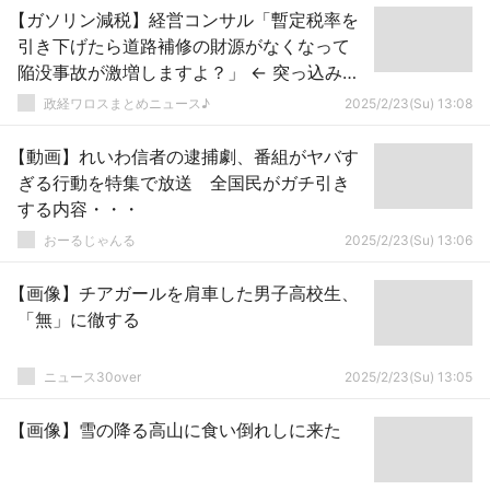
【ガソリン減税】経営コンサル「暫定税率を
引き下げたら道路補修の財源がなくなって
陥没事故が激増しますよ？」 ← 突っ込み殺
到 ｗｗｗｗｗｗｗｗｗｗｗｗｗｗｗｗｗ
政経ワロスまとめニュース♪
2025/2/23(Su) 13:08
【動画】れいわ信者の逮捕劇、番組がヤバす
ぎる行動を特集で放送 全国民がガチ引き
する内容・・・
おーるじゃんる
2025/2/23(Su) 13:06
【画像】チアガールを肩車した男子高校生、
「無」に徹する
ニュース30over
2025/2/23(Su) 13:05
【画像】雪の降る高山に食い倒れしに来た