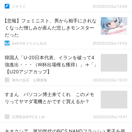
ジオろぐ
2025/2/23(Su) 13:04
【悲報】フェミニスト、男から相手にされな
くなった憎しみが産んだ悲しきモンスター
だった
watch＠２ちゃんねる
2025/2/23(Su) 13:03
韓国人「U-20日本代表、イランを破って4
強進出・・・（W杯出場権も獲得）」→「」
【U20アジアカップ】
海外の反応 お隣速報
2025/2/23(Su) 13:02
すまん パソコン博士来てくれ このメモ
リってヤマダ電機とかですぐ買えるか？
汎用型自作PCまとめ
2025/2/23(Su) 13:01
キオクシア 第10世代のBiCS NANDフラッシュ素子を発