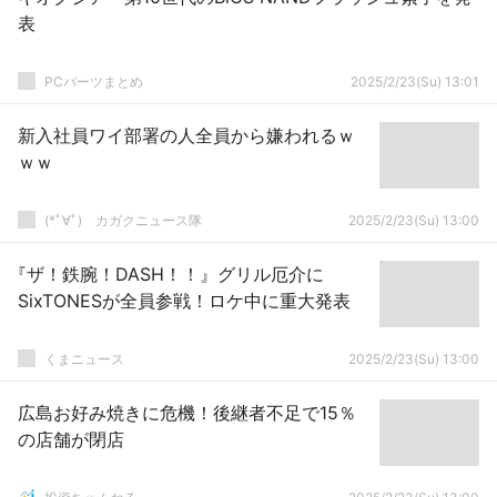
表
PCパーツまとめ
2025/2/23(Su) 13:01
新入社員ワイ部署の人全員から嫌われるｗ
ｗｗ
(*ﾟ∀ﾟ)ゞカガクニュース隊
2025/2/23(Su) 13:00
『ザ！鉄腕！DASH！！』グリル厄介に
SixTONESが全員参戦！ロケ中に重大発表
くまニュース
2025/2/23(Su) 13:00
広島お好み焼きに危機！後継者不足で15％
の店舗が閉店