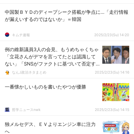
中国製ＢＹＤのディープシーク搭載が争点に…「走行情報
が漏えいするのではないか」＝韓国
キムチ速報
2025/2/23(Su) 14:20
例の維新議員3人の会見、もうめちゃくちゃ
「立花さんがデマを言ってたとは認識して
ない」「SNSがファクトに基づいて否定す
ることもある」
なんJ政治ネタまとめ
2025/2/23(Su) 14:16
一番懐かしいものを書いたやつが優勝
哲学ニュースnwk
2025/2/23(Su) 14:15
独メルセデス、ＥＶよりエンジン車に注力
へ