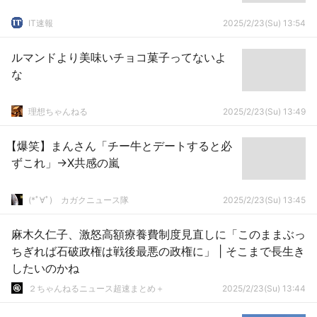
IT速報
2025/2/23(Su) 13:54
ルマンドより美味いチョコ菓子ってないよ
な
理想ちゃんねる
2025/2/23(Su) 13:49
【爆笑】まんさん「チー牛とデートすると必
ずこれ」→X共感の嵐
(*ﾟ∀ﾟ)ゞカガクニュース隊
2025/2/23(Su) 13:45
麻木久仁子、激怒高額療養費制度見直しに「このままぶっ
ちぎれば石破政権は戦後最悪の政権に」 | そこまで長生き
したいのかね
２ちゃんねるニュース超速まとめ＋
2025/2/23(Su) 13:44