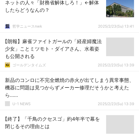
ネットの人々「財務省解体しろ！」←解体
したらどうなんの？
哲学ニュースnwk
2025/2/23(Su) 13:41
【朗報】麻雀ファイトガールの「経産婦魔法
少女」ことミツモト・ダイアさん、水着姿
も公開される
ゴールデンタイムズ
2025/2/23(Su) 13:39
新品のコンロに不完全燃焼の赤火が出てしまう異常事態、
機器に問題は見つからずメーカー修理だそうかと考えた
ら……
U-1 NEWS
2025/2/23(Su) 13:39
【終了】「千鳥のクセスゴ」約4年半で幕を
閉じるその理由とは