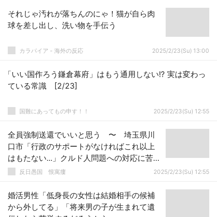
それじゃ汚れが落ちんのにゃ！猫が自ら肉
球を差し出し、洗い物を手伝う
カラパイア - 海外の反応
2025/2/23(Su) 13:00
「いい国作ろう鎌倉幕府」はもう通用しない!? 実は変わっ
ている常識 [2/23]
国難にあってもの申す！！
2025/2/23(Su) 12:55
全員強制送還でいいと思う 〜 埼玉県川
口市「行政のサポートがなければこれ以上
はもたない...」クルド人問題への対応に苦し
む教員たちの「心からの訴え」
反日愚国 恨寓瘻
2025/2/23(Su) 12:55
婚活男性「低身長の女性は結婚相手の候補
から外してる」「将来男の子が生まれて遺