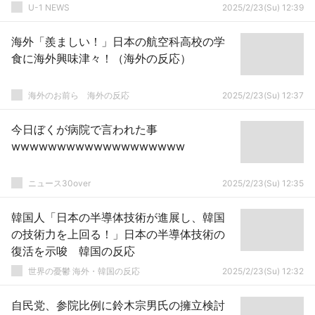
U-1 NEWS
2025/2/23(Su) 12:39
海外「羨ましい！」日本の航空科高校の学
食に海外興味津々！（海外の反応）
海外のお前ら 海外の反応
2025/2/23(Su) 12:37
今日ぼくが病院で言われた事
wwwwwwwwwwwwwwwwwww
ニュース30over
2025/2/23(Su) 12:35
韓国人「日本の半導体技術が進展し、韓国
の技術力を上回る！」日本の半導体技術の
復活を示唆 韓国の反応
世界の憂鬱 海外・韓国の反応
2025/2/23(Su) 12:32
自民党、参院比例に鈴木宗男氏の擁立検討