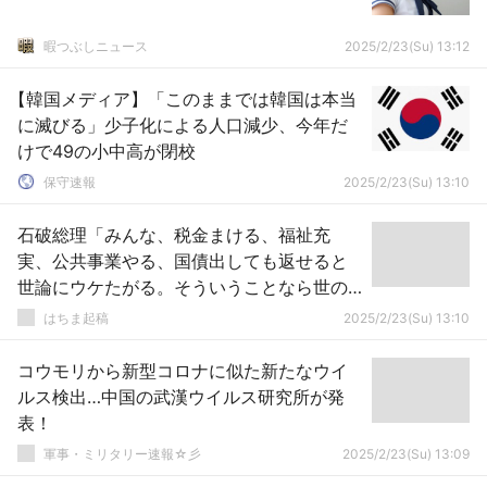
暇つぶしニュース
2025/2/23(Su) 13:12
【韓国メディア】「このままでは韓国は本当
に滅びる」少子化による人口減少、今年だ
けで49の小中高が閉校
保守速報
2025/2/23(Su) 13:10
石破総理「みんな、税金まける、福祉充
実、公共事業やる、国債出しても返せると
世論にウケたがる。そういうことなら世の
中苦労しない」
はちま起稿
2025/2/23(Su) 13:10
コウモリから新型コロナに似た新たなウイ
ルス検出…中国の武漢ウイルス研究所が発
表！
軍事・ミリタリー速報☆彡
2025/2/23(Su) 13:09