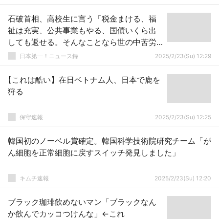
石破首相、高校生に言う「税金まける、福
祉は充実、公共事業もやる、国債いくら出
しても返せる。そんなことなら世の中苦労
しない」
日本第一！ニュース録
2025/2/23(Su) 12:29
【これは酷い】在日ベトナム人、日本で鹿を
狩る
保守速報
2025/2/23(Su) 12:25
韓国初のノーベル賞確定。韓国科学技術院研究チーム「が
ん細胞を正常細胞に戻すスイッチ発見しました」
キムチ速報
2025/2/23(Su) 12:20
ブラック珈琲飲めないマン「ブラックなん
か飲んでカッコつけんな」←これ