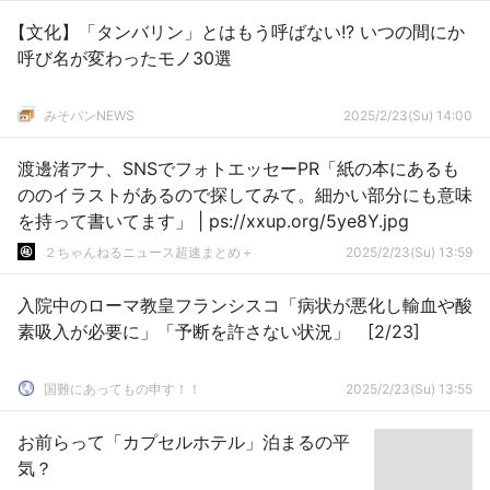
【文化】「タンバリン」とはもう呼ばない!? いつの間にか
呼び名が変わったモノ30選
みそパンNEWS
2025/2/23(Su) 14:00
渡邊渚アナ、SNSでフォトエッセーPR「紙の本にあるも
ののイラストがあるので探してみて。細かい部分にも意味
を持って書いてます」 | ps://xxup.org/5ye8Y.jpg
２ちゃんねるニュース超速まとめ＋
2025/2/23(Su) 13:59
入院中のローマ教皇フランシスコ「病状が悪化し輸血や酸
素吸入が必要に」「予断を許さない状況」 [2/23]
国難にあってもの申す！！
2025/2/23(Su) 13:55
お前らって「カプセルホテル」泊まるの平
気？