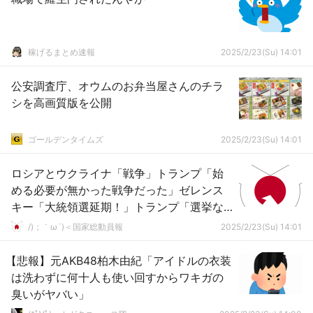
稼げるまとめ速報
2025/2/23(Su) 14:01
公安調査庁、オウムのお弁当屋さんのチラ
シを高画質版を公開
ゴールデンタイムズ
2025/2/23(Su) 14:01
ロシアとウクライナ「戦争」トランプ「始
める必要が無かった戦争だった」ゼレンス
キー「大統領選延期！」トランプ「選挙な
き独裁者は早く行動しろ国も残らないぞ」
/)；｀ω´)＜国家総動員報
2025/2/23(Su) 14:01
→
【悲報】元AKB48柏木由紀「アイドルの衣装
は洗わずに何十人も使い回すからワキガの
臭いがヤバい」