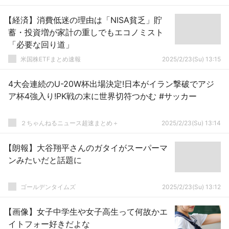
【経済】消費低迷の理由は「NISA貧乏」貯
蓄・投資増が家計の重しでもエコノミスト
「必要な回り道」
米国株ETFまとめ速報
2025/2/23(Su) 13:15
4大会連続のU-20W杯出場決定!日本がイラン撃破でアジ
ア杯4強入り!PK戦の末に世界切符つかむ #サッカー
２ちゃんねるニュース超速まとめ＋
2025/2/23(Su) 13:14
【朗報】大谷翔平さんのガタイがスーパーマ
ンみたいだと話題に
ゴールデンタイムズ
2025/2/23(Su) 13:12
【画像】女子中学生や女子高生って何故かエ
イトフォー好きだよな