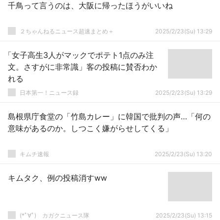
千鳥って言うのは、大阪に帰ったほうがいいね
２ちゃんねるニュース超速まとめ＋
2025/2/23(Su) 13:29
「女子高生3人がマックでポテト1点のみ注
文。さすがに非常識」客の投稿に賛否わか
れる
日本第一！ニュース録
2025/2/23(Su) 13:29
島根県庁食堂の「竹島カレー」に韓国で批判の声…「何の
意味があるのか。しつこく嫌がらせしてくる」
キムチ速報
2025/2/23(Su) 13:20
キムタク、例の投稿消すww
(*ﾟ∀ﾟ)ゞカガクニュース隊
2025/2/23(Su) 13:15