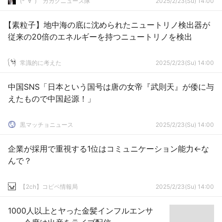
(*ﾟ∀ﾟ)ゞカガクニュース隊
2025/2/23(Su) 14:00
【素粒子】地中海の底に沈められたニュートリノ検出器が
従来の20倍のエネルギーを持つニュートリノを検出
常識的に考えた
2025/2/23(Su) 14:00
中国SNS「日本という国号は唐の女帝『武則天』が倭に与
えたもので中国起源！」
黒マッチョニュース
2025/2/23(Su) 14:00
企業が採用で重視する1位はコミュニケーション能力←な
んで？
【2ch】コピペ情報局
2025/2/23(Su) 14:00
1000人以上とヤった金髪インフルエンサ