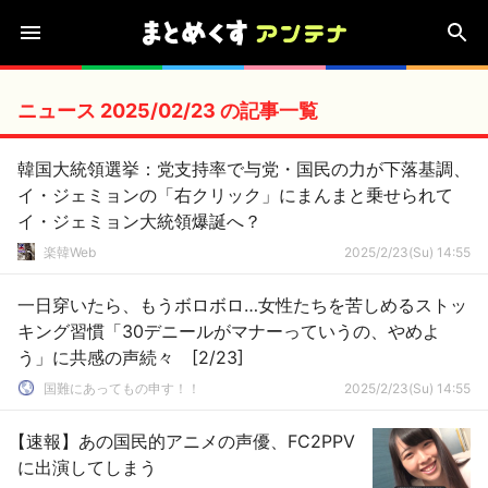
ニュース 2025/02/23 の記事一覧
韓国大統領選挙：党支持率で与党・国民の力が下落基調、
イ・ジェミョンの「右クリック」にまんまと乗せられて
イ・ジェミョン大統領爆誕へ？
楽韓Web
2025/2/23(Su) 14:55
一日穿いたら、もうボロボロ…女性たちを苦しめるストッ
キング習慣「30デニールがマナーっていうの、やめよ
う」に共感の声続々 [2/23]
国難にあってもの申す！！
2025/2/23(Su) 14:55
【速報】あの国民的アニメの声優、FC2PPV
に出演してしまう