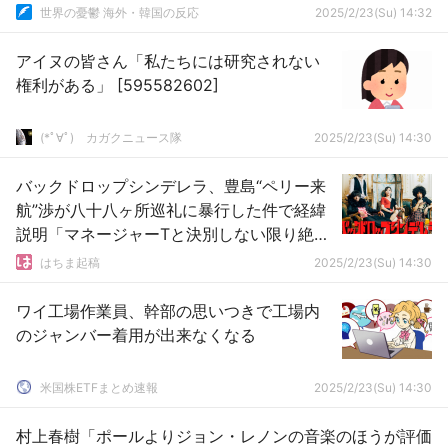
世界の憂鬱 海外・韓国の反応
2025/2/23(Su) 14:32
アイヌの皆さん「私たちには研究されない
権利がある」 [595582602]
(*ﾟ∀ﾟ)ゞカガクニュース隊
2025/2/23(Su) 14:30
バックドロップシンデレラ、豊島“ペリー来
航”渉が八十八ヶ所巡礼に暴行した件で経緯
説明「マネージャーTと決別しない限り絶縁
します」
はちま起稿
2025/2/23(Su) 14:30
ワイ工場作業員、幹部の思いつきで工場内
のジャンバー着用が出来なくなる
米国株ETFまとめ速報
2025/2/23(Su) 14:30
村上春樹「ポールよりジョン・レノンの音楽のほうが評価