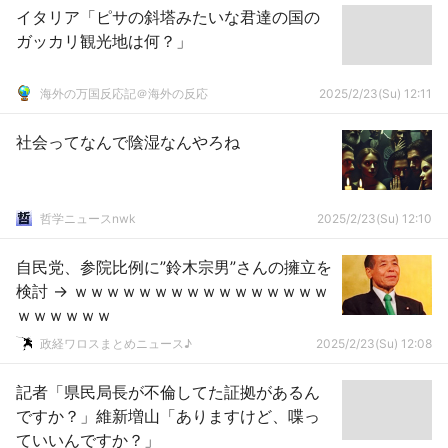
イタリア「ピサの斜塔みたいな君達の国の
ガッカリ観光地は何？」
海外の万国反応記＠海外の反応
2025/2/23(Su) 12:11
社会ってなんで陰湿なんやろね
哲学ニュースnwk
2025/2/23(Su) 12:10
自民党、参院比例に”鈴木宗男”さんの擁立を
検討 → ｗｗｗｗｗｗｗｗｗｗｗｗｗｗｗｗ
ｗｗｗｗｗｗ
政経ワロスまとめニュース♪
2025/2/23(Su) 12:08
記者「県民局長が不倫してた証拠があるん
ですか？」維新増山「ありますけど、喋っ
ていいんですか？」