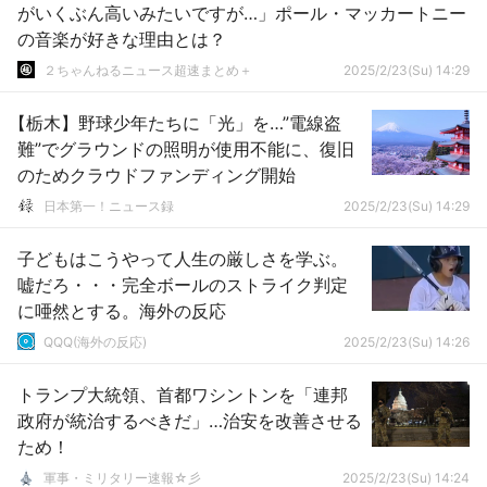
がいくぶん高いみたいですが…」ポール・マッカートニー
の音楽が好きな理由とは？
２ちゃんねるニュース超速まとめ＋
2025/2/23(Su) 14:29
【栃木】野球少年たちに「光」を…”電線盗
難”でグラウンドの照明が使用不能に、復旧
のためクラウドファンディング開始
日本第一！ニュース録
2025/2/23(Su) 14:29
子どもはこうやって人生の厳しさを学ぶ。
嘘だろ・・・完全ボールのストライク判定
に唖然とする。海外の反応
QQQ(海外の反応)
2025/2/23(Su) 14:26
トランプ大統領、首都ワシントンを「連邦
政府が統治するべきだ」…治安を改善させる
ため！
軍事・ミリタリー速報☆彡
2025/2/23(Su) 14:24