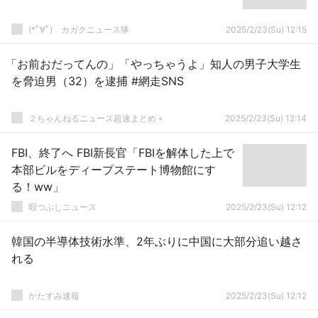
(*ﾟ∀ﾟ)ゞカガクニュース隊
2025/2/23(Su) 12:15
「お前おだってんの」「やっちゃうよ」知人の男子大学生
を脅迫男（32）を逮捕 #網走SNS
２ちゃんねるニュース超速まとめ＋
2025/2/23(Su) 12:14
FBI、終了へ FBI新長官「FBIを解体した上で
本部ビルをディープステート博物館にす
る！ww」
暇つぶしニュース
2025/2/23(Su) 12:12
韓国の半導体技術水準、2年ぶりに中国に大部分追い越さ
れる
かたすみ速報
2025/2/23(Su) 12:12