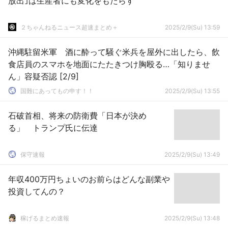
放出｣は生産者にも変化をもたらす
２ちゃんねるニュース超速まとめ＋
2025/2/9(Su) 13:59
沖縄駐留米軍 酒に酔って騒ぐ米兵を屋外に出したら、飲
食店員のスマホを地面にたたきつけ胸殴る…「知りませ
ん」容疑否認 [2/9]
国難にあってもの申す！！
2025/2/9(Su) 13:55
石破首相、将来の防衛費「日本が決め
る」 トランプ氏に伝達
保守速報
2025/2/9(Su) 13:49
年収400万円ちょいのお前らはどんな副業や
投資してんの？
稼げるまとめ速報
2025/2/9(Su) 13:48