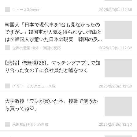
ニュース30over
2025/2/9(Su) 12:35
韓国人「日本で現代車を1台も見なかったの
ですが…」韓国車が人気を得られない理由と
は？韓国人が驚いた日本の現実 韓国の反
応
世界の憂鬱 海外・韓国の反応
2025/2/9(Su) 12:32
【悲報】俺無職(28)、マッチングアプリで知
り合った女の子に会社員だと嘘をつく
(*ﾟ∀ﾟ)ゞカガクニュース隊
2025/2/9(Su) 12:30
大学教授「ワシが買いた本、授業で使うか
ら買ってね♡」
米国株ETFまとめ速報
2025/2/9(Su) 12:30