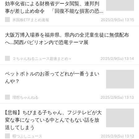
効率化省による財務省データ閲覧、連邦判
事が差し止め命令 「回復不能な損害の恐
れ」
米国株ETFまとめ速報
2025/2/9(Su) 13:15
大阪万博入場券を福井県、県内の全児童生徒に無償配布
へ…関西パビリオン内で恐竜テーマ展
２ちゃんねるニュース超速まとめ＋
2025/2/9(Su) 13:14
ペットボトルのお茶ってどれが一番うまい
んや？
理想ちゃんねる
2025/2/9(Su) 13:13
【悲報】ちびまる子ちゃん、フジテレビが大
変な事になっている中とんでもない話を放
送してしまう
暇つぶしニュース
2025/2/9(Su) 13:12