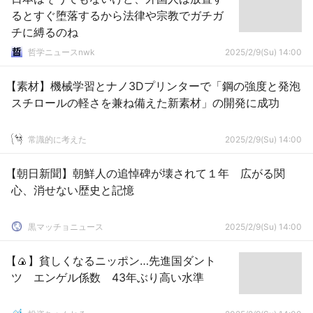
るとすぐ堕落するから法律や宗教でガチガ
チに縛るのね
哲学ニュースnwk
2025/2/9(Su) 14:00
【素材】機械学習とナノ3Dプリンターで「鋼の強度と発泡
スチロールの軽さを兼ね備えた新素材」の開発に成功
常識的に考えた
2025/2/9(Su) 14:00
【朝日新聞】朝鮮人の追悼碑が壊されて１年 広がる関
心、消せない歴史と記憶
黒マッチョニュース
2025/2/9(Su) 14:00
【🍙】貧しくなるニッポン…先進国ダント
ツ エンゲル係数 43年ぶり高い水準