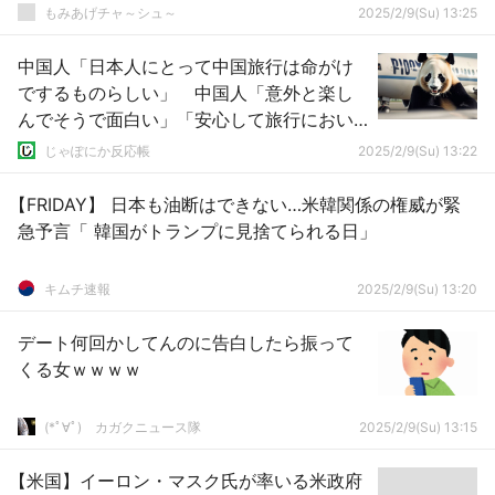
もみあげチャ～シュ～
2025/2/9(Su) 13:25
中国人「日本人にとって中国旅行は命がけ
でするものらしい」 中国人「意外と楽し
んでそうで面白い」「安心して旅行におい
で！」
じゃぽにか反応帳
2025/2/9(Su) 13:22
【FRIDAY】 日本も油断はできない…米韓関係の権威が緊
急予言「 韓国がトランプに見捨てられる日」
キムチ速報
2025/2/9(Su) 13:20
デート何回かしてんのに告白したら振って
くる女ｗｗｗｗ
(*ﾟ∀ﾟ)ゞカガクニュース隊
2025/2/9(Su) 13:15
【米国】イーロン・マスク氏が率いる米政府