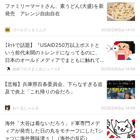
ファミリーマートさん、素うどん(大盛)を新
発売 アレンジ自由自在
ゴールデンタイムズ
2025/2/9(Su) 14:10
【ﾈｯﾄで話題】『USAID250万以上ポストと
いう前代未聞のトレンドになってるのに、
日本のオールドメディアでまともに触れて
るところはないね！』 → ｗｗｗｗｗｗｗｗ
政経ワロスまとめニュース♪
2025/2/9(Su) 14:08
ｗｗｗｗｗ
【悲報】兵庫県百条委員会、下らなすぎる追
及で炎上「これ帰りの会だろ」
おーるじゃんる
2025/2/9(Su) 14:06
海外「大谷は着ないだろう」ド軍専門メデ
ィアが発売した日の丸をモチーフにしたTシ
ャツに海外興味津々！（海外の反応）