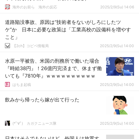
海外のお前ら 海外の反応
2025/2/9(Su) 14:06
道路陥没事故、原因は“技術者をないがしろにしたツ
ケ”か 日本に必要な政策は「工業高校の設備科を増やす
こと」
【2ch】コピペ情報局
2025/2/9(Su) 14:00
水原一平被告、米国の刑務所で働いた場合
『時給38円』！26億円完済まで、休まず働
いても『7810年』ｗｗｗｗｗｗｗｗｗｗ
はちま起稿
2025/2/9(Su) 14:00
飲みから帰ったら嫁が出て行った
(*ﾟ∀ﾟ)ゞカガクニュース隊
2025/2/9(Su) 14:00
日本はそうでもないけど、外国人は放置す