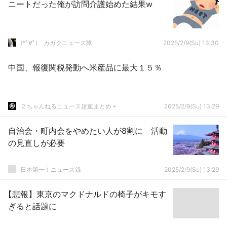
ニートだった俺が訪問介護始めた結果w
(*ﾟ∀ﾟ)ゞカガクニュース隊
2025/2/9(Su) 13:30
中国、報復関税発動へ米産品に最大１５％
２ちゃんねるニュース超速まとめ＋
2025/2/9(Su) 13:29
自治会・町内会をやめたい人が8割に 活動
の見直しが必要
日本第一！ニュース録
2025/2/9(Su) 13:29
【悲報】東京のマクドナルドの椅子がキモす
ぎると話題に