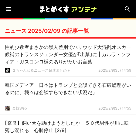
ニュース 2025/02/09 の記事一覧
性的少数者まさかの黒人差別でハリウッド大混乱オスカー
候補のトランスジェンダー女優が｢出禁｣に | カルラ・ソフ
ィア・ガスコンロ様のありがたいお言葉
２ちゃんねるニュース超速まとめ＋
2025/2/9(Su) 14:59
韓国メディア「日本はトランプと会談できる石破総理がい
るのに、我々は会談すらできない状況だ」
楽韓Web
2025/2/9(Su) 14:55
【奈良】飼い犬を助けようとしたか ５０代男性が川に転
落し溺れる 心肺停止 [2/9]