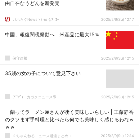
由自在なうどんを新発売
ガハろぐNewsヽ(･ω･)/ｽﾞｺｰ
2025/2/9(Su) 12:17
中国、報復関税発動へ 米産品に最大15％
保守速報
2025/2/9(Su) 12:15
35歳の女の子について意見下さい
(*ﾟ∀ﾟ)ゞカガクニュース隊
2025/2/9(Su) 12:15
一蘭ってラーメン屋さんが凄く美味しいらしい | 工藤静香
のクソまず手料理と比べたら何でも美味しく感じるわなｗ
ｗｗ
２ちゃんねるニュース超速まとめ＋
2025/2/9(Su) 12:14