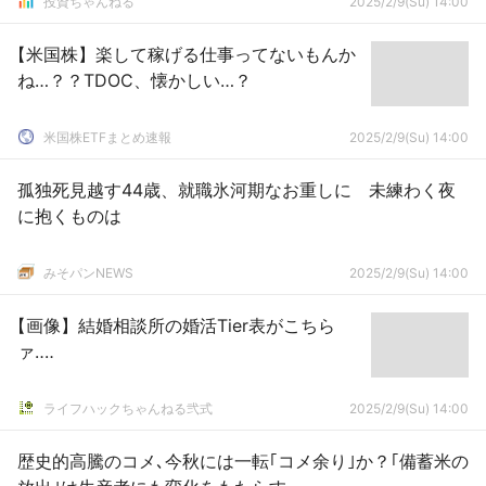
投資ちゃんねる
2025/2/9(Su) 14:00
【米国株】楽して稼げる仕事ってないもんか
ね…？？TDOC、懐かしい…？
米国株ETFまとめ速報
2025/2/9(Su) 14:00
孤独死見越す44歳、就職氷河期なお重しに 未練わく夜
に抱くものは
みそパンNEWS
2025/2/9(Su) 14:00
【画像】結婚相談所の婚活Tier表がこちら
ァ‥‥
ライフハックちゃんねる弐式
2025/2/9(Su) 14:00
歴史的高騰のコメ､今秋には一転｢コメ余り｣か？｢備蓄米の