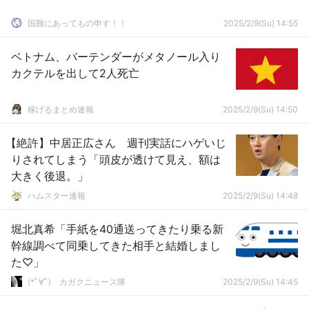
国難にあってもの申す！！
2025/2/9(Su) 14:55
ベトナム、バーテンダーがメタノール入り
カクテルを出して2人死亡
稼げるまとめ速報
2025/2/9(Su) 14:50
【絶許】中居正広さん 週刊実話にハゲいじ
りされてしまう「頭皮が透けて見え、額は
大きく後退。」
ハムスター速報
2025/2/9(Su) 14:48
堀北真希「手紙を40通送ってきたり乗る新
幹線調べて同乗してきた相手と結婚しまし
た♡」
(*ﾟ∀ﾟ)ゞカガクニュース隊
2025/2/9(Su) 14:45