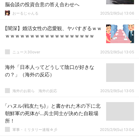
脳会談の投資合意の答え合わせへ
おーるじゃんる
2025/2/9(Su) 13:06
【闇深】婚活女性の恋愛観、ヤバすぎるｗｗ
ｗｗｗｗｗｗｗｗｗｗｗｗｗｗｗｗｗｗ
ニュース30over
2025/2/9(Su) 13:05
海外「日本人ってどうして陰口が好きな
の？」（海外の反応）
海外のお前ら 海外の反応
2025/2/9(Su) 13:05
「ハヌル(戦友たち)」と書かれた木の下に北
朝鮮軍の死体が…兵士同士が決めた自殺場
所！
軍事・ミリタリー速報☆彡
2025/2/9(Su) 13:04