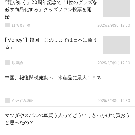
『龍が如く』20周年記念で「1位のグッズを
必ず商品化する」グッズファン投票を開
始！！
はちま起稿
2025/2/9(Su) 12:30
【Money1】韓国「このままでは日本に負け
る」
脱亜論
2025/2/9(Su) 12:30
中国、報復関税発動へ 米産品に最大１５％
かたすみ速報
2025/2/9(Su) 12:30
マツダやスバルの車買う人ってどういうきっかけで買おう
と思ったの？