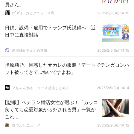
員さん」
(*ﾟ∀ﾟ)ゞカガクニュース隊
2025/2/9(Su) 14:15
日鉄、設備・雇用でトランプ氏説得へ 近
日中に直接対話
米国株ETFまとめ速報
2025/2/9(Su) 14:15
指原莉乃、困惑した元カレの服装「デートでテンガロンハ
ット被ってきて…怖いですよね」
２ちゃんねるニュース超速まとめ＋
2025/2/9(Su) 14:14
【悲報】ベテラン婚活女性が選ぶ！「カッコ
良くても恋愛対象から外される男」一覧が
これ
WWWWWWWWWWWWWWWWWWWWｗ
暇つぶしニュース
2025/2/9(Su) 14:12