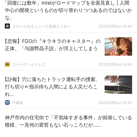
「回復には数年」Intelがロードマップを全面見直し | 人間
中心の開発というものが切り替わりつつあるのではないか
な。
２ちゃんねるニュース超速まとめ＋
2025/2/9(Su) 14:44
【悲報】FGOの『キラキラのキャスター』の
正体、「与謝野晶子説」が浮上してしまう
ゴールデンタイムズ
2025/2/9(Su) 14:43
【訃報】穴に落ちたトラック運転手の捜索、
打ち切り←指示待ち人間による人災だろこ
れ…
IT速報
2025/2/9(Su) 14:40
神戸市内の住宅街で「不気味すぎる事件」が頻発している
模様、一見何の変哲もない石っころだが……