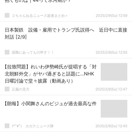
抱くものは | 44って氷河期か？
２ちゃんねるニュース超速まとめ＋
2025/2/9(Su) 12:59
日本製鉄 設備・雇用でトランプ氏説得へ 近日中に直接
対話 [2/9]
国難にあってもの申す！！
2025/2/9(Su) 12:55
【拉致問題】れいわ伊勢崎氏が提唱する「対
北朝鮮外交」がヤバ過ぎると話題に…NHK
日曜討論で堂々披露（動画あり）
正義の見方
2025/2/9(Su) 12:47
【朗報】小関舞さんのビジュが過去最高な件
(*ﾟ∀ﾟ)ゞカガクニュース隊
2025/2/9(Su) 12:45