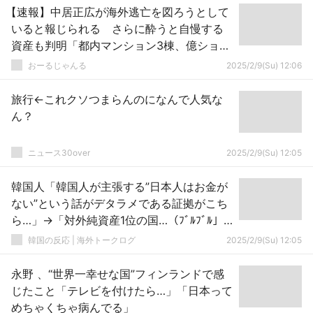
【速報】中居正広が海外逃亡を図ろうとして
いると報じられる さらに酔うと自慢する
資産も判明「都内マンション3棟、億ション
20部屋、現金10億、仮想通貨50億」
おーるじゃんる
2025/2/9(Su) 12:06
旅行←これクソつまらんのになんで人気な
ん？
ニュース30over
2025/2/9(Su) 12:05
韓国人「韓国人が主張する”日本人はお金が
ない”という話がデタラメである証拠がこち
ら…」→「対外純資産1位の国…（ﾌﾞﾙﾌﾞﾙ」
＝韓国の反応
韓国の反応 | 海外トークログ
2025/2/9(Su) 12:05
永野 、“世界一幸せな国”フィンランドで感
じたこと「テレビを付けたら…」「日本って
めちゃくちゃ病んでる」