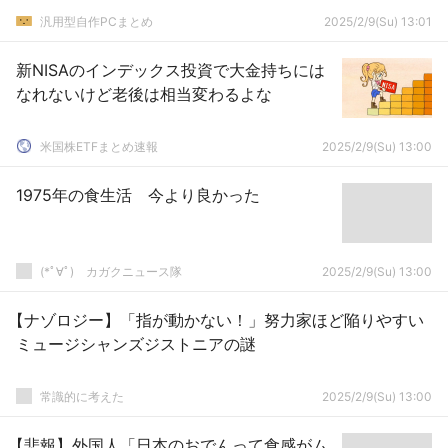
汎用型自作PCまとめ
2025/2/9(Su) 13:01
新NISAのインデックス投資で大金持ちには
なれないけど老後は相当変わるよな
米国株ETFまとめ速報
2025/2/9(Su) 13:00
1975年の食生活 今より良かった
(*ﾟ∀ﾟ)ゞカガクニュース隊
2025/2/9(Su) 13:00
【ナゾロジー】「指が動かない！」努力家ほど陥りやすい
ミュージシャンズジストニアの謎
常識的に考えた
2025/2/9(Su) 13:00
【悲報】外国人「日本のおでんって食感がム