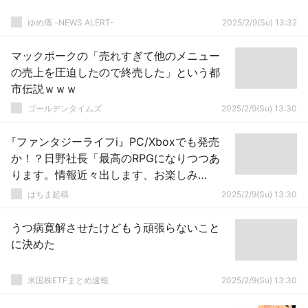
ゆめ痛 -NEWS ALERT-
2025/2/9(Su) 13:32
マックポークの「売れすぎて他のメニュー
の売上を圧迫したので終売した」という都
市伝説ｗｗｗ
ゴールデンタイムズ
2025/2/9(Su) 13:30
『ファンタジーライフi』PC/Xboxでも発売
か！？日野社長「最高のRPGになりつつあ
ります。情報近々出します、お楽しみ
に！」
はちま起稿
2025/2/9(Su) 13:30
うつ病寛解させたけどもう頑張らないこと
に決めた
米国株ETFまとめ速報
2025/2/9(Su) 13:30