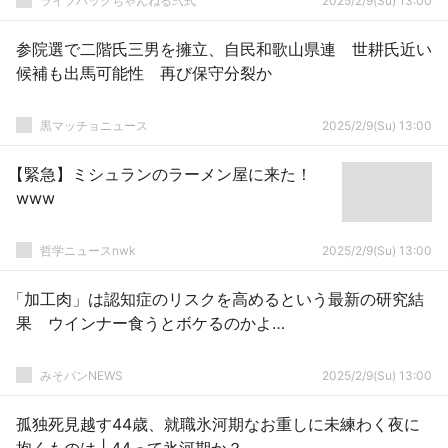
ライフハックちゃんねる弐式
2025/2/9(Su) 13:00
参院選で二階氏三男を擁立、自民和歌山県連 世耕氏近い
候補も出馬可能性 再び保守分裂か
黒マッチョニュース
2025/2/9(Su) 13:00
【緊急】ミシュランのラーメン屋に来た！
www
哲学ニュースnwk
2025/2/9(Su) 13:00
「加工肉」は認知症のリスクを高めるという最新の研究結
果 ウインナー食うとボケるのかよ…
みそパンNEWS
2025/2/9(Su) 13:00
孤独死見越す44歳、就職氷河期なお重しに未練わく夜に