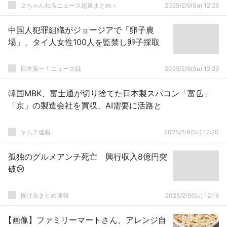
２ちゃんねるニュース超速まとめ＋
2025/2/9(Su) 12:29
中国人犯罪組織がジョージアで「卵子農
場」、タイ人女性100人を監禁し卵子採取
日本第一！ニュース録
2025/2/9(Su) 12:29
韓国MBK、富士通が切り捨てた日本製スパコン「富岳」
「京」の製造会社を買収、AI需要に活路と
キムチ速報
2025/2/9(Su) 12:20
孤独のグルメアンチ死亡 興行収入8億円突
破😢
稼げるまとめ速報
2025/2/9(Su) 12:19
【画像】ファミリーマートさん、アレンジ自