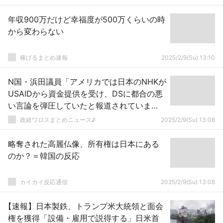
年収900万だけど幸福度が500万くらいの時
から変わらない
稼げるまとめ速報
2025/2/9(Su) 13:10
N国・浜田議員「アメリカでは日本のNHKが
USAIDから資金提供を受け、DSに都合の悪
い言論を弾圧していたと報道されていま
す！NHKとUSAIDの関係は確認しておきた
政経ワロスまとめニュース♪
2025/2/9(Su) 13:08
い！」
略奪された高麗仏像、所有権は日本にある
のか？＝韓国の反応
カイカイ反応通信
2025/2/9(Su) 13:08
【速報】日本製鉄、トランプ米大統領と面会
権を獲得「設備・雇用で説得する」日米首