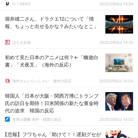
U-1 NEWS
2025/2/9(Su) 14:39
堀井雄二さん、ドラクエ12について「情
報、ちょっと出せるかな？みたいなとこ」
はちま起稿
2025/2/9(Su) 14:35
初めて見た日本のアニメは何？←「幽遊白
書」「犬夜叉」（海外の反応）
海外さんいらっしゃい 海外の反応
2025/2/9(Su) 14:34
韓国人「日本が大阪・関西万博にトランプ
氏の訪日を期待！日米関係の新たな黄金時
代の追求 韓国の反応
世界の憂鬱 海外・韓国の反応
2025/2/9(Su) 14:32
【悲報】フワちゃん「助けて！！遅刻グセが