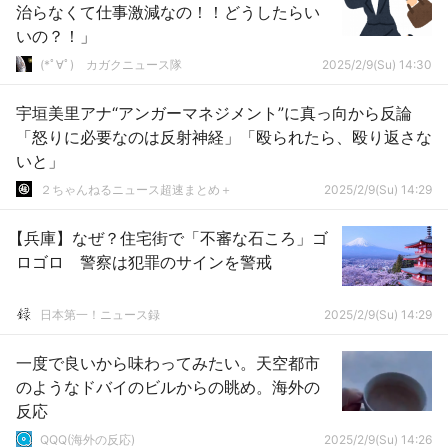
治らなくて仕事激減なの！！どうしたらい
いの？！」
(*ﾟ∀ﾟ)ゞカガクニュース隊
2025/2/9(Su) 14:30
宇垣美里アナ“アンガーマネジメント”に真っ向から反論
「怒りに必要なのは反射神経」「殴られたら、殴り返さな
いと」
２ちゃんねるニュース超速まとめ＋
2025/2/9(Su) 14:29
【兵庫】なぜ？住宅街で「不審な石ころ」ゴ
ロゴロ 警察は犯罪のサインを警戒
日本第一！ニュース録
2025/2/9(Su) 14:29
一度で良いから味わってみたい。天空都市
のようなドバイのビルからの眺め。海外の
反応
QQQ(海外の反応)
2025/2/9(Su) 14:26