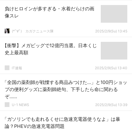
負けヒロインが多すぎる・水着だらけの画
像スレ
(*ﾟ∀ﾟ)ゞカガクニュース隊
2025/2/9(Su) 13:45
【衝撃】メガビッグで12億円当選。日本くじ
史上最高額
IT速報
2025/2/9(Su) 13:40
「全国の薬剤師が戦慄する商品みつけた…」と100円ショッ
プの便利グッズに薬剤師絶句、下手したら命に関わる
ぞ……
U-1 NEWS
2025/2/9(Su) 13:39
「ガソリンでも走れるくせに急速充電器使うなよ」は暴
論？PHEVの急速充電器問題