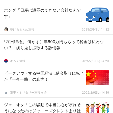
ホンダ「日産は謝罪のできない会社なんで
す」
稼げるまとめ速報
2025/2/9(Su) 14:22
「在日特権」 働かずに年600万円もらって税金は払わな
い？ 繰り返し拡散する誤情報
キムチ速報
2025/2/9(Su) 14:20
ピークアウトする中国経済…借金取りに転じ
た「一帯一路」の真実！
軍事・ミリタリー速報☆彡
2025/2/9(Su) 14:19
ジャニオタ「この騒動で本当に心が壊れそ
うになったのはジャニーズタレントより社