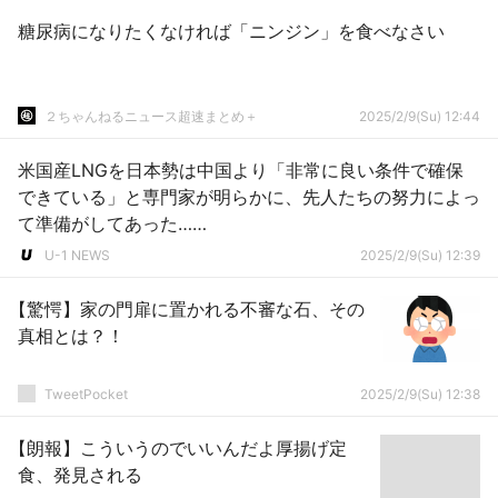
糖尿病になりたくなければ「ニンジン」を食べなさい
２ちゃんねるニュース超速まとめ＋
2025/2/9(Su) 12:44
米国産LNGを日本勢は中国より「非常に良い条件で確保
できている」と専門家が明らかに、先人たちの努力によっ
て準備がしてあった……
U-1 NEWS
2025/2/9(Su) 12:39
【驚愕】家の門扉に置かれる不審な石、その
真相とは？！
TweetPocket
2025/2/9(Su) 12:38
【朗報】こういうのでいいんだよ厚揚げ定
食、発見される