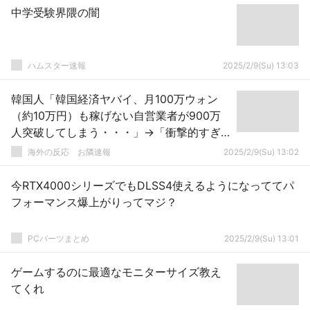
中学受験界隈の闇
ハムスター速報
2025/2/9(Su) 13:03
韓国人「韓国経済ヤバイ、月100万ウォン
（約10万円）も稼げない自営業者が900万
人突破してしまう・・・」→「衝撃的すぎ
るんだが」「経済滅びたわ、くそったれ」
海外の反応 お隣速報
2025/2/9(Su) 13:02
「ぶっちゃけ韓国は自営業者が多すぎる
ちょっと減らさなければならない」
今RTX4000シリーズでもDLSS4使えるようになっててパ
フォーマンス爆上がりってマジ？
PCパーツまとめ
2025/2/9(Su) 13:01
ゲームするのに最適なモニターサイズ教え
てくれ