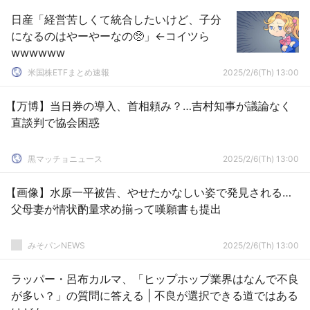
日産「経営苦しくて統合したいけど、子分
になるのはやーやーなの🥺」←コイツら
wwwwww
米国株ETFまとめ速報
2025/2/6(Th) 13:00
【万博】当日券の導入、首相頼み？…吉村知事が議論なく
直談判で協会困惑
黒マッチョニュース
2025/2/6(Th) 13:00
【画像】水原一平被告、やせたかなしい姿で発見される…
父母妻が情状酌量求め揃って嘆願書も提出
みそパンNEWS
2025/2/6(Th) 13:00
ラッパー・呂布カルマ、「ヒップホップ業界はなんで不良
が多い？」の質問に答える | 不良が選択できる道ではある