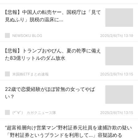
【悲報】中国人の転売ヤー、国税庁は「見て
見ぬふり」脱税の温床に…
NEWSOKU BLOG
2025/2/6(Th) 13:19
【悲報】トランプおやびん、夏の乾季に備え
た83億リットルのダム放水
米国株ETFまとめ速報
2025/2/6(Th) 13:15
22歳で恋愛経験がほぼ皆無の女ってやば
い？
(*ﾟ∀ﾟ)ゞカガクニュース隊
2025/2/6(Th) 13:15
“超富裕層向け営業マン”野村証券元社員を逮捕詐欺の疑い
「野村証券というブランドを利用して…」容疑認める