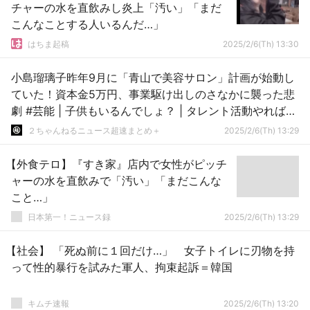
チャーの水を直飲みし炎上「汚い」「まだ
こんなことする人いるんだ…」
はちま起稿
2025/2/6(Th) 13:30
小島瑠璃子昨年9月に「青山で美容サロン」計画が始動し
ていた！資本金5万円、事業駆け出しのさなかに襲った悲
劇 #芸能 | 子供もいるんでしょ？ | タレント活動やればい
いのに
２ちゃんねるニュース超速まとめ＋
2025/2/6(Th) 13:29
【外食テロ】『すき家』店内で女性がピッチ
ャーの水を直飲みで「汚い」「まだこんな
こと…」
日本第一！ニュース録
2025/2/6(Th) 13:29
【社会】 「死ぬ前に１回だけ…」 女子トイレに刃物を持
って性的暴行を試みた軍人、拘束起訴＝韓国
キムチ速報
2025/2/6(Th) 13:20