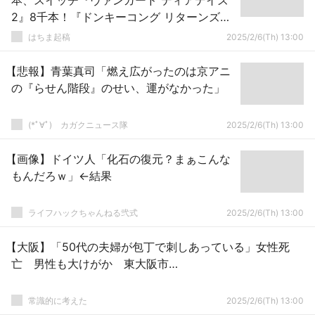
本、スイッチ『ヴァンガード ディアデイズ
2』8千本！『ドンキーコング リターンズ
HD』相変わらず好調
はちま起稿
2025/2/6(Th) 13:00
【悲報】青葉真司「燃え広がったのは京アニ
の『らせん階段』のせい、運がなかった」
(*ﾟ∀ﾟ)ゞカガクニュース隊
2025/2/6(Th) 13:00
【画像】ドイツ人「化石の復元？まぁこんな
もんだろｗ」←結果
ライフハックちゃんねる弐式
2025/2/6(Th) 13:00
【大阪】「50代の夫婦が包丁で刺しあっている」女性死
亡 男性も大けがか 東大阪市…
常識的に考えた
2025/2/6(Th) 13:00