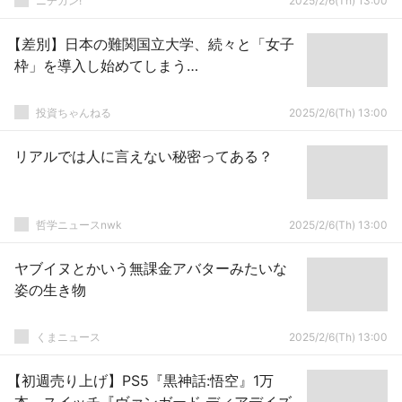
ニチカン!
2025/2/6(Th) 13:00
【差別】日本の難関国立大学、続々と「女子
枠」を導入し始めてしまう…
投資ちゃんねる
2025/2/6(Th) 13:00
リアルでは人に言えない秘密ってある？
哲学ニュースnwk
2025/2/6(Th) 13:00
ヤブイヌとかいう無課金アバターみたいな
姿の生き物
くまニュース
2025/2/6(Th) 13:00
【初週売り上げ】PS5『黒神話:悟空』1万