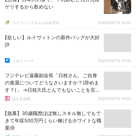
差が大きいよ」
ゲリするから飲めない
ライフハックちゃんねる弐式
2025/2/6(Th) 14:00
【欲しい】ルイヴィトンの新作バッグが大好
評
くまニュース
2025/2/6(Th) 14:00
フジテレビ遠藤副会長「日枝さん、ご自身
の進退についてどうなさいますか？(辞めま
す？)」 →日枝久氏とんでもないことを言い
放つｗｗｗｗｗｗｗ
はちま起稿
2025/2/6(Th) 14:00
【急募】30歳職歴ほぼ無しスキル無しでもで
きて年収500万円くらい稼げるホワイトな職
業😢