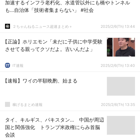
加速するインフラ老朽化、水道管以外にも橋やトンネル
も…自治体「技術者集まらない」 #社会
２ちゃんねるニュース超速まとめ＋
2025/2/6(Th) 13:44
【正論】ホリエモン「未だに子供に中学受験
させてる親ってクソだよ。古いんだよ」
IT速報
2025/2/6(Th) 13:40
【速報】ワイの半額晩酌、始まる
稼げるまとめ速報
2025/2/6(Th) 13:35
タイ、キルギス、パキスタン… 中国が周辺
国と関係強化 トランプ米政権にらみ首脳
会談