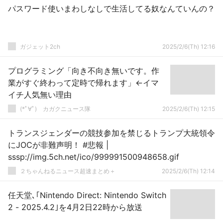
パスワード使いまわしなしで生活してる奴なんていんの？
ガジェット2ch
2025/2/6(Th) 12:16
プログラミング「向き不向き無いです。作
業がすぐ終わって定時で帰れます」←イマ
イチ人気無い理由
(*ﾟ∀ﾟ)ゞカガクニュース隊
2025/2/6(Th) 12:15
トランスジェンダーの競技参加を禁じるトランプ大統領令
にJOCが非難声明！ #悲報 |
sssp://img.5ch.net/ico/999991500948658.gif
２ちゃんねるニュース超速まとめ＋
2025/2/6(Th) 12:14
任天堂､｢Nintendo Direct: Nintendo Switch
2 - 2025.4.2｣を4月2日22時から放送