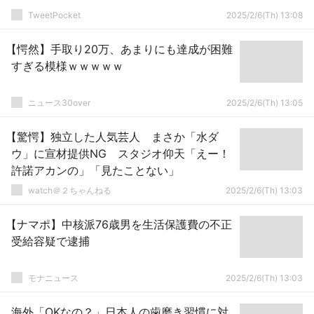
TweetPocket
2025/2/6(Th) 13:08
【愕然】手取り20万、あまりにも達成が困難
すぎる模様ｗｗｗｗｗ
ニュース30over
2025/2/6(Th) 13:05
【驚愕】独立した人気芸人 まさか「水ダ
ウ」に宣材提供NG スタジオ仰天「えー！
許諾アカンの」「見たことない」
watch＠２ちゃんねる
2025/2/6(Th) 13:03
【ナマポ】中核派76歳男を生活保護費の不正
受給容疑で逮捕
モナニュース
2025/2/6(Th) 13:03
海外「OKなの？」日本人の歯磨き習慣に対