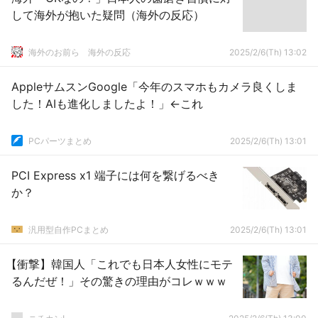
して海外が抱いた疑問（海外の反応）
海外のお前ら 海外の反応
2025/2/6(Th) 13:02
AppleサムスンGoogle「今年のスマホもカメラ良くしま
した！AIも進化しましたよ！」←これ
PCパーツまとめ
2025/2/6(Th) 13:01
PCI Express x1 端子には何を繋げるべき
か？
汎用型自作PCまとめ
2025/2/6(Th) 13:01
【衝撃】韓国人「これでも日本人女性にモテ
るんだぜ！」その驚きの理由がコレｗｗｗ