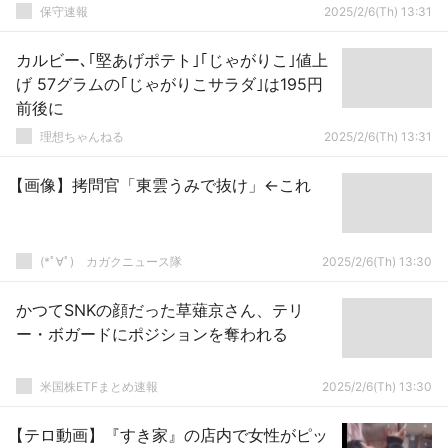
保守速報
2025/2/6(Th) 13:31
カルビー､｢堅あげポテト｣｢じゃがりこ｣値上
げ 57グラムの｢じゃがりこサラダ｣は195円
前後に
理想ちゃんねる
2025/2/6(Th) 13:31
【画像】拷問官「東雲うみで抜け」←これ
(*ﾟ∀ﾟ)ゞカガクニュース隊
2025/2/6(Th) 13:30
かつてSNKの顔だった草薙京さん、テリ
ー・ボガードにポジションを奪われる
米国株ETFまとめ速報
2025/2/6(Th) 13:30
【テロ動画】『すき家』の店内で女性がピッ