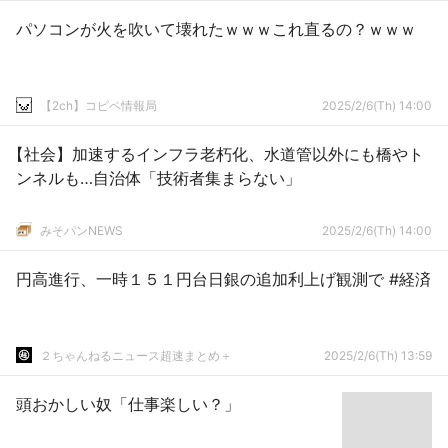
パソコンが火を吹いて壊れたｗｗｗこれ直るの？ｗｗｗ
【2ch】コピペ情報局
2025/2/6(Th) 14:00
【社会】加速するインフラ老朽化、水道管以外にも橋やト
ンネルも…自治体「技術者集まらない」
みそパンNEWS
2025/2/6(Th) 14:00
円高進行、一時１５１円台日銀の追加利上げ観測で #経済
２ちゃんねるニュース超速まとめ＋
2025/2/6(Th) 13:59
頭おかしい奴「仕事楽しい？」