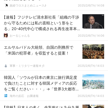
ｗｗｗｗｗｗｗｗｗｗｗ
政経ワロスまとめニュース♪
2025/2/6(Th) 14:08
【速報】フジテレビ清水新社長「組織の干渉
から守るためには私の直轄という形をと
る」20-40代中心で構成される再生改革本
部を立ち上げ
おーるじゃんる
2025/2/6(Th) 14:06
エルサルバドル大統領、自国の刑務所で
「米国の犯罪者」を収監すると提案！
軍事・ミリタリー速報☆彡
2025/2/6(Th) 14:03
韓国人「ソウルが日本の東京に旅行満足度
で負けたことに対する韓国メディアの反応
をご覧ください・・・」→「世界3大都市で
ある東京をカスだと思ってるのか？」「そ
海外の反応 お隣速報
2025/2/6(Th) 14:03
もそもソウルと東京では次元が違う」「日
本に行ってみれば分かると思うけど韓国と
【悲報】日本人の多く、牛乳飲むと九分九厘