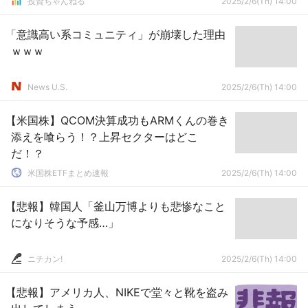
投資ちゃんねる
2025/2/6(Th) 14:00
「意識高い系コミュニティ」が崩壊した理由
ｗｗｗ
News U.S.
2025/2/6(Th) 14:00
【米国株】QCOM決算成功もARMくんの巻き
添えを喰らう！？上昇セクターはどこ
だ！？
米国株ETFまとめ速報
2025/2/6(Th) 14:00
【悲報】韓国人「釜山万博よりも悲惨なこと
になりそうな予感…」
ニチカン!
2025/2/6(Th) 14:00
【悲報】アメリカ人、NIKEで堂々と靴を盗み