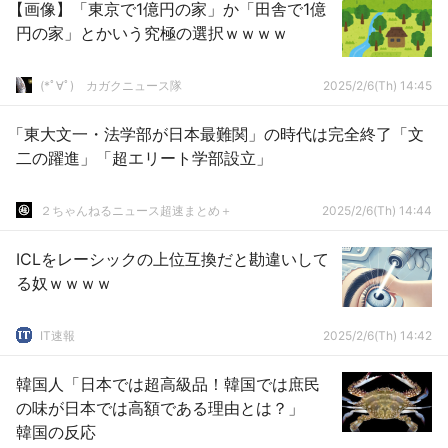
【画像】「東京で1億円の家」か「田舎で1億
円の家」とかいう究極の選択ｗｗｗｗ
(*ﾟ∀ﾟ)ゞカガクニュース隊
2025/2/6(Th) 14:45
「東大文一・法学部が日本最難関」の時代は完全終了「文
二の躍進」「超エリート学部設立」
２ちゃんねるニュース超速まとめ＋
2025/2/6(Th) 14:44
ICLをレーシックの上位互換だと勘違いして
る奴ｗｗｗｗ
IT速報
2025/2/6(Th) 14:42
韓国人「日本では超高級品！韓国では庶民
の味が日本では高額である理由とは？」
韓国の反応