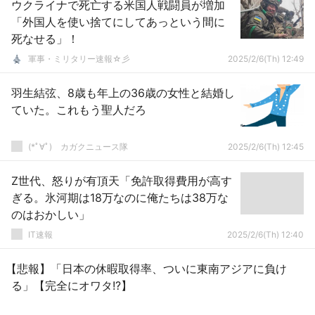
ウクライナで死亡する米国人戦闘員が増加
「外国人を使い捨てにしてあっという間に
死なせる」！
軍事・ミリタリー速報☆彡
2025/2/6(Th) 12:49
羽生結弦、8歳も年上の36歳の女性と結婚し
ていた。これもう聖人だろ
(*ﾟ∀ﾟ)ゞカガクニュース隊
2025/2/6(Th) 12:45
Z世代、怒りが有頂天「免許取得費用が高す
ぎる。氷河期は18万なのに俺たちは38万な
のはおかしい」
IT速報
2025/2/6(Th) 12:40
【悲報】「日本の休暇取得率、ついに東南アジアに負け
る」【完全にオワタ!?】