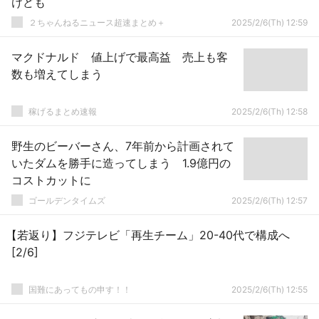
けども
２ちゃんねるニュース超速まとめ＋
2025/2/6(Th) 12:59
マクドナルド 値上げで最高益 売上も客
数も増えてしまう
稼げるまとめ速報
2025/2/6(Th) 12:58
野生のビーバーさん、7年前から計画されて
いたダムを勝手に造ってしまう 1.9億円の
コストカットに
ゴールデンタイムズ
2025/2/6(Th) 12:57
【若返り】フジテレビ「再生チーム」20-40代で構成へ
[2/6]
国難にあってもの申す！！
2025/2/6(Th) 12:55