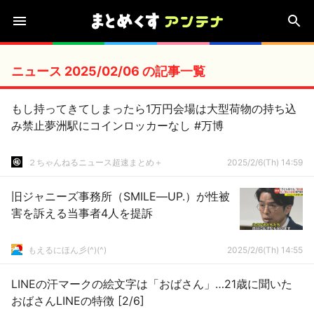
ニュース 2025/02/06 の記事一覧
もし持ってきてしまったら1万円会場は大型荷物の持ち込
み禁止夢洲駅にコインロッカーなし #万博
２ちゃんねるニュース超速まとめ＋
2025/2/6(Th) 14:59
旧ジャニーズ事務所（SMILE―UP.）が性被
害を訴える当事者4人を提訴
もえるにほん彡(^)(^)
2025/2/6(Th) 14:55
LINEの汗マークの絵文字は「おばさん」…21歳に聞いた
おばさんLINEの特徴 [2/6]