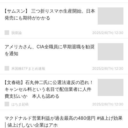
【サムスン】 三つ折りスマホ生産開始。日本
発売にも期待がかかる
脱亜論
2025/2/6(Th) 12:30
アメリカさん、CIA全職員に早期退職を勧奨
を通知
米国株ETFまとめ速報
2025/2/6(Th) 12:30
【文春砲】石丸伸二氏に公選法違反の恐れ！
キャンセル料という名目で配信業者に人件
費支払いか 本人も認める
はちま起稿
2025/2/6(Th) 12:30
マクドナルド営業利益が過去最高の480億円 #値上げ効果
| 値上げしない企業はアホ