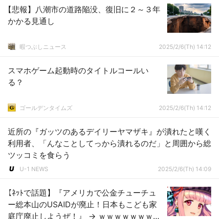
【悲報】八潮市の道路陥没、復旧に２～３年
かかる見通し
暇つぶしニュース
2025/2/6(Th) 14:12
スマホゲーム起動時のタイトルコールい
る？
ゴールデンタイムズ
2025/2/6(Th) 14:12
近所の『ガッツのあるデイリーヤマザキ』が潰れたと嘆く
利用者、「んなことしてっから潰れるのだ」と周囲から総
ツッコミを食らう
U-1 NEWS
2025/2/6(Th) 14:09
【ﾈｯﾄで話題】『アメリカで公金チューチュ
ー総本山のUSAIDが廃止！日本もこども家
庭庁廃止しようぜ！』 → ｗｗｗｗｗｗｗｗ