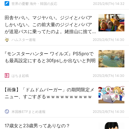
世界の憂鬱 海外・韓国の反応
2025/2/6(Th) 14:32
田舎ヤバい。マジヤバい。ジジイとババア
しかいない。この前大量のジジイとババア
が送迎バスに乗ってたのよ。姥捨山に捨て
にいくのかな？と思ったら違った。
ハムスター速報
2025/2/6(Th) 14:30
『モンスターハンター ワイルズ』PS5proで
も最高設定にすると30fpsしか出ないと判明
はちま起稿
2025/2/6(Th) 14:30
【画像】「ドムドムバーガー」の期間限定メ
ニュー、すごすぎるｗｗｗｗｗｗｗｗｗｗ
米国株ETFまとめ速報
2025/2/6(Th) 14:30
17歳女と23歳男ってありなの？