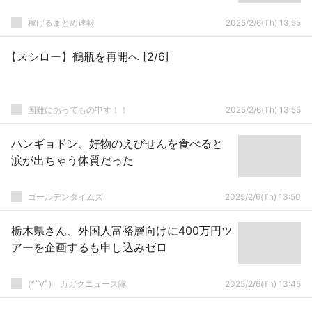
稼げるまとめ速報
2025/2/6(Th) 13:55
【スシロー】鶴瓶を再開へ [2/6]
国難にあってもの申す！！
2025/2/6(Th) 13:55
ハンギョドン、好物のえびせんを食べると
涙が出ちゃう体質だった
ゴールデンタイムズ
2025/2/6(Th) 13:50
栃木県さん、外国人富裕層向けに400万円ツ
アーを企画するも申し込みゼロ
(*ﾟ∀ﾟ)ゞカガクニュース隊
2025/2/6(Th) 13:45