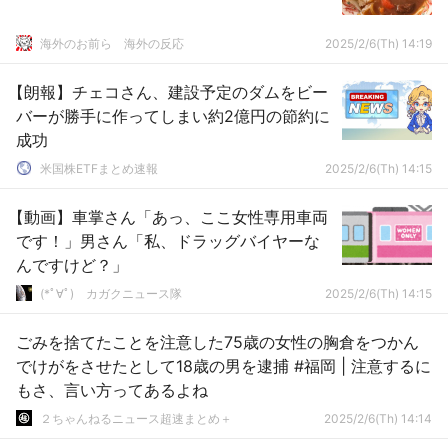
海外のお前ら 海外の反応
2025/2/6(Th) 14:19
【朗報】チェコさん、建設予定のダムをビー
バーが勝手に作ってしまい約2億円の節約に
成功
米国株ETFまとめ速報
2025/2/6(Th) 14:15
【動画】車掌さん「あっ、ここ女性専用車両
です！」男さん「私、ドラッグバイヤーな
んですけど？」
(*ﾟ∀ﾟ)ゞカガクニュース隊
2025/2/6(Th) 14:15
ごみを捨てたことを注意した75歳の女性の胸倉をつかん
でけがをさせたとして18歳の男を逮捕 #福岡 | 注意するに
もさ、言い方ってあるよね
２ちゃんねるニュース超速まとめ＋
2025/2/6(Th) 14:14