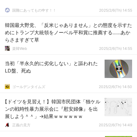
国難にあってもの申す！！
2025/2/6(Th) 14:55
韓国最大野党、「反米じゃありません」との態度を示すた
めにトランプ大統領をノーベル平和賞に推薦する……あか
らさますぎて草
楽韓Web
2025/2/6(Th) 14:55
当初「半永久的に劣化しない」と謳われた
LD盤、死ぬ
ゴールデンタイムズ
2025/2/6(Th) 14:50
【ドイツを見習え！】韓国市民団体「独ケル
ンの戦時性暴力展示会に『慰安婦像』を出
展しよう＾＾」→結果ｗｗｗｗｗｗ
正義の見方
2025/2/6(Th) 14:49