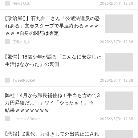
News U.S.
2025/2/6(Th) 12:39
【政治屋()】石丸伸二さん「公選法違反の恐
れある」文春スクープで早速終わるｗｗｗ
ｗｗ ※自身の関与は否定
正義の見方
2025/2/6(Th) 12:38
【驚愕】16歳少年が語る「こんなに安定した
生活はなかった」の裏側
TweetPocket
2025/2/6(Th) 12:38
弊社「4月から課長補佐ね！手当も含めて3
万円昇給だよ！」ワイ「やったぁ！」→
結果ｗｗｗｗｗｗｗ
ニュース30over
2025/2/6(Th) 12:35
【悲報】Z世代、万引きして外出禁止にされ