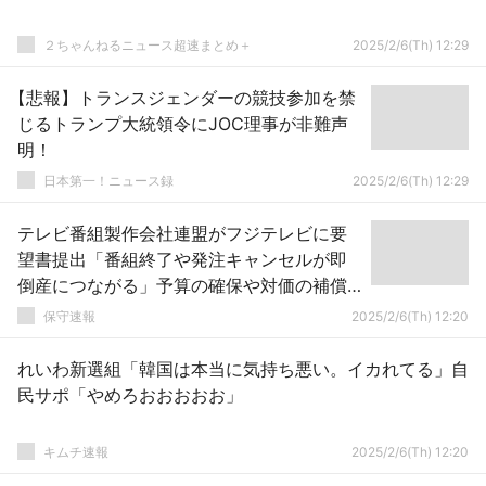
２ちゃんねるニュース超速まとめ＋
2025/2/6(Th) 12:29
【悲報】トランスジェンダーの競技参加を禁
じるトランプ大統領令にJOC理事が非難声
明！
日本第一！ニュース録
2025/2/6(Th) 12:29
テレビ番組製作会社連盟がフジテレビに要
望書提出「番組終了や発注キャンセルが即
倒産につながる」予算の確保や対価の補償
など求める
保守速報
2025/2/6(Th) 12:20
れいわ新選組「韓国は本当に気持ち悪い。イカれてる」自
民サポ「やめろおおおおお」
キムチ速報
2025/2/6(Th) 12:20