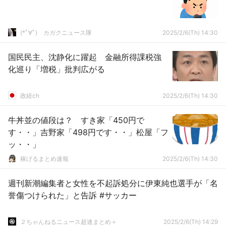
(*ﾟ∀ﾟ)ゞカガクニュース隊
2025/2/6(Th) 14:30
国民民主、沈静化に躍起 金融所得課税強
化巡り「増税」批判広がる
政経ch
2025/2/6(Th) 14:30
牛丼並の値段は？ すき家「450円で
す・・」吉野家「498円です・・」松屋「フ
ッ・・」
稼げるまとめ速報
2025/2/6(Th) 14:30
週刊新潮編集者と女性を不起訴処分に伊東純也選手が「名
誉傷つけられた」と告訴 #サッカー
２ちゃんねるニュース超速まとめ＋
2025/2/6(Th) 14:29