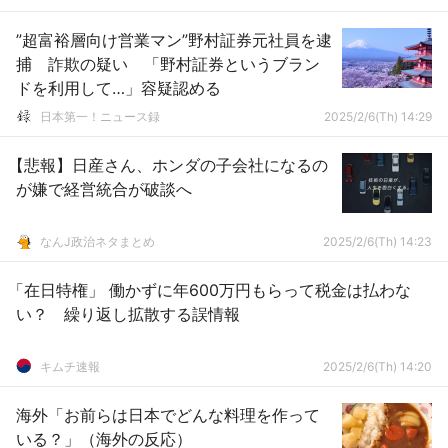
”超富裕層向け営業マン”野村証券元社員を逮
捕 詐欺の疑い 「野村証券というブラン
ドを利用して…」容疑認める
日本第一！ニュース録
2025/2/6(Th) 14:29
【悲報】日産さん、ホンダの子会社になるの
が嫌で経営統合が破談へ
なんJ政治ネタまとめ
2025/2/6(Th) 14:23
「在日特権」 働かずに年600万円もらって税金は払わな
い？ 繰り返し拡散する誤情報
キムチ速報
2025/2/6(Th) 14:20
海外「お前らは日本でどんな料理を作って
いる？」（海外の反応）