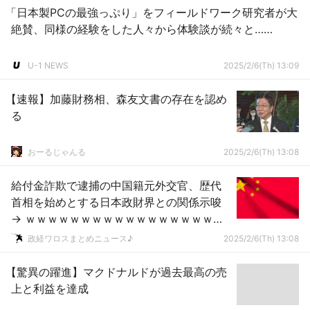
「日本製PCの最強っぷり」をフィールドワーク研究者が大
絶賛、同様の経験をした人々から体験談が続々と……
U-1 NEWS
2025/2/6(Th) 13:09
【速報】加藤財務相、森友文書の存在を認め
る
おーるじゃんる
2025/2/6(Th) 13:08
給付金詐欺で逮捕の中国籍元外交官、歴代
首相を始めとする日本政財界との関係示唆
→ ｗｗｗｗｗｗｗｗｗｗｗｗｗｗｗｗｗｗ
ｗｗｗｗ
政経ワロスまとめニュース♪
2025/2/6(Th) 13:08
【驚異の躍進】マクドナルドが過去最高の売
上と利益を達成