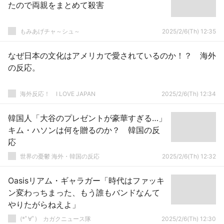
たので両親をまとめて殺害
もみあげチャ～シュ～
2025/2/6(Th) 12:35
なぜ日本の文化はアメリカで愛されているのか！？ 海外
の反応。
海外反応！ I LOVE JAPAN
2025/2/6(Th) 12:34
韓国人「大谷のプレゼントが豪華すぎる…」
キム・ハソンは何を贈るのか？ 韓国の反
応
世界の憂鬱 海外・韓国の反応
2025/2/6(Th) 12:32
Oasisリアム・ギャラガー「時代はファッキ
ン変わっちまった、もう誰もバンドなんて
やりたがらねえよ」
(*ﾟ∀ﾟ)ゞカガクニュース隊
2025/2/6(Th) 12:30