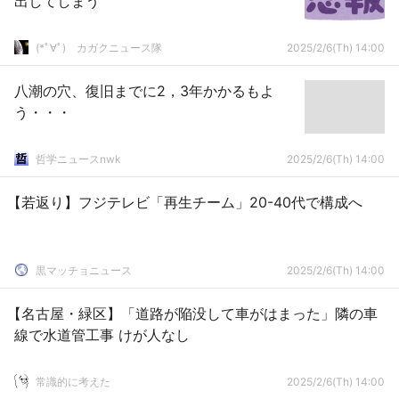
出してしまう
(*ﾟ∀ﾟ)ゞカガクニュース隊
2025/2/6(Th) 14:00
八潮の穴、復旧までに2，3年かかるもよ
う・・・
哲学ニュースnwk
2025/2/6(Th) 14:00
【若返り】フジテレビ「再生チーム」20-40代で構成へ
黒マッチョニュース
2025/2/6(Th) 14:00
【名古屋・緑区】「道路が陥没して車がはまった」隣の車
線で水道管工事 けが人なし
常識的に考えた
2025/2/6(Th) 14:00