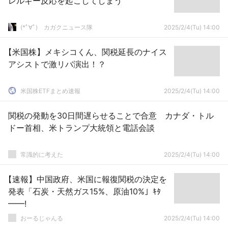
レルギー反応を起こしてしまう
(*ﾟ∀ﾟ)ゞカガクニュース隊
2025/2/4(Tu) 14:00
【米国株】メキシコくん、関税延長のナイス
アシストで激リバ演出！？
米国株ETFまとめ速報
2025/2/4(Tu) 14:00
関税の発動を30日間遅らせることで合意 カナダ・トル
ドー首相、米トランプ大統領と電話会談
常識的に考えた
2025/2/4(Tu) 14:00
【速報】中国政府、米国に報復関税の決定を
発表「石炭・天然ガス15%、原油10%」ｷﾀ
━━!
おーるじゃんる
2025/2/4(Tu) 14:00