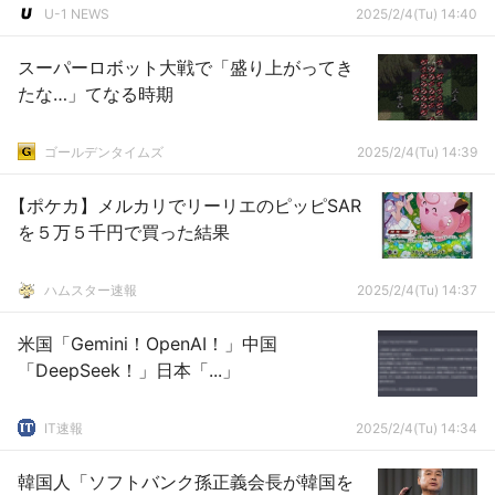
U-1 NEWS
2025/2/4(Tu) 14:40
スーパーロボット大戦で「盛り上がってき
たな…」てなる時期
ゴールデンタイムズ
2025/2/4(Tu) 14:39
【ポケカ】メルカリでリーリエのピッピSAR
を５万５千円で買った結果
ハムスター速報
2025/2/4(Tu) 14:37
米国「Gemini！OpenAI！」中国
「DeepSeek！」日本「...」
IT速報
2025/2/4(Tu) 14:34
韓国人「ソフトバンク孫正義会長が韓国を