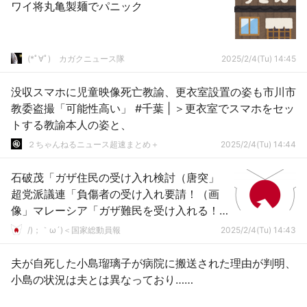
ワイ将丸亀製麺でパニック
(*ﾟ∀ﾟ)ゞカガクニュース隊
2025/2/4(Tu) 14:45
没収スマホに児童映像死亡教諭、更衣室設置の姿も市川市
教委盗撮「可能性高い」 #千葉 | ＞更衣室でスマホをセッ
トする教諭本人の姿と、
２ちゃんねるニュース超速まとめ＋
2025/2/4(Tu) 14:44
石破茂「ガザ住民の受け入れ検討（唐突」
超党派議連「負傷者の受け入れ要請！（画
像」マレーシア「ガザ難民を受け入れる！
（暴動発生」野口健「ﾃﾛﾘｽﾄ入国の可能性」
/)；｀ω´)＜国家総動員報
2025/2/4(Tu) 14:43
→
夫が自死した小島瑠璃子が病院に搬送された理由が判明、
小島の状況は夫とは異なっており……