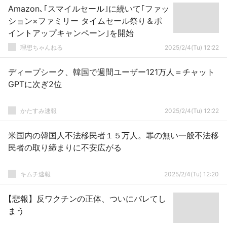
Amazon､｢スマイルセール｣に続いて｢ファッ
ション×ファミリー タイムセール祭り＆ポ
イントアップキャンペーン｣を開始
理想ちゃんねる
2025/2/4(Tu) 12:22
ディープシーク、韓国で週間ユーザー121万人＝チャット
GPTに次ぎ2位
かたすみ速報
2025/2/4(Tu) 12:22
米国内の韓国人不法移民者１５万人。罪の無い一般不法移
民者の取り締まりに不安広がる
キムチ速報
2025/2/4(Tu) 12:20
【悲報】反ワクチンの正体、ついにバレてし
まう