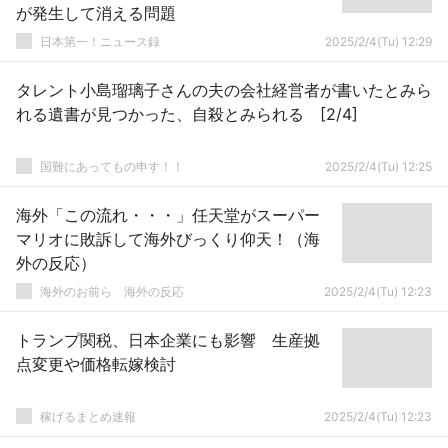
が発生して消える問題
日本第一！ニュース録
2025/2/4(Tu) 12:29
タレント小島瑠璃子さんの夫の会社経営者が書いたとみら
れる遺書が見つかった、自殺とみられる [2/4]
国難にあってもの申す！！
2025/2/4(Tu) 12:25
海外「この流れ・・・」任天堂がスーパー
マリオに敗訴して海外びっくり仰天！（海
外の反応）
海外のお前ら 海外の反応
2025/2/4(Tu) 12:23
トランプ関税、日本企業にも影響 生産拠
点変更や価格転嫁検討
稼げるまとめ速報
2025/2/4(Tu) 12:23