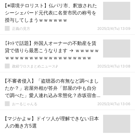
【※環境テロリスト】仏パリ市、釈放された
シーシェパード元代表に名誉市民の称号を
授与してしまうｗｗｗｗｗｗ
正義の見方
2025/2/4(Tu) 13:09
【ﾈｯﾄで話題】外国人オーナーの不動産を賃
貸で借りら最悪こうなります → ｗｗｗｗｗ
ｗｗｗｗｗｗｗｗｗｗｗｗｗｗｗｗｗｗ
政経ワロスまとめニュース♪
2025/2/4(Tu) 13:08
【不審者侵入】「盗聴器の有無など調べまし
たか？」岩屋外相が答弁「部屋の中も自分
で調べた」愛人連れ込み常態化？赤坂宿舎
に連絡済みだった
おーるじゃんる
2025/2/4(Tu) 13:06
【マジかよｗ】ドイツ人が理解できない日本
人の働き方5選