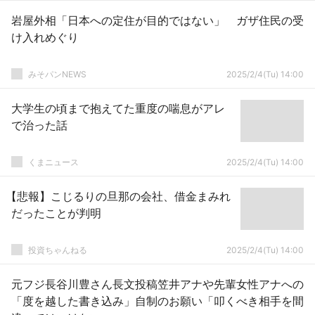
岩屋外相「日本への定住が目的ではない」 ガザ住民の受
け入れめぐり
みそパンNEWS
2025/2/4(Tu) 14:00
大学生の頃まで抱えてた重度の喘息がアレ
で治った話
くまニュース
2025/2/4(Tu) 14:00
【悲報】こじるりの旦那の会社、借金まみれ
だったことが判明
投資ちゃんねる
2025/2/4(Tu) 14:00
元フジ長谷川豊さん長文投稿笠井アナや先輩女性アナへの
「度を越した書き込み」自制のお願い「叩くべき相手を間