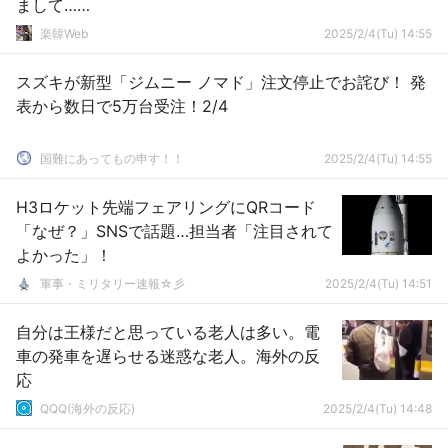
まして……
楽韓Web
2025/2/4(Tu) 14:55
スズキが新型「ジムニー ノマド」注文停止でお詫び！ 発
表から数日で5万台受注！2/4
国難にあってもの申す！！
2025/2/4(Tu) 14:55
H3ロケット先端フェアリングにQRコード
「なぜ？」SNSで話題…担当者「注目されて
よかった」！
軍事・ミリタリー速報☆彡
2025/2/4(Tu) 14:51
自分は王様だと思っている老人は多い。電
車の発車を遅らせる迷惑な老人。海外の反
応
QQQ(海外の反応)
2025/2/4(Tu) 14:48