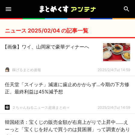
ニュース 2025/02/04 の記事一覧
【画像】ワイ、山岡家で豪華ディナーへ
稼げるまとめ速報
2025/2/4(Tu) 14:59
任天堂「スイッチ」減速に歯止めかからず…今期の下方修
正、最終利益は45%減予想
２ちゃんねるニュース超速まとめ＋
2025/2/4(Tu) 14:59
韓国経済：宝くじの販売金額が右肩上がりで上昇中……え
ーっと「宝くじを好んで買うのは貧困層」って調査があり