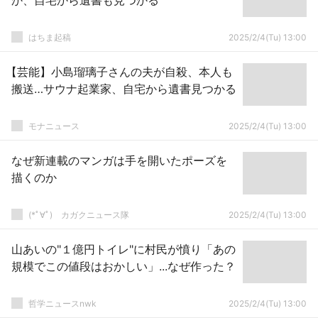
か、自宅から遺書も見つかる
はちま起稿
2025/2/4(Tu) 13:00
【芸能】小島瑠璃子さんの夫が自殺、本人も
搬送…サウナ起業家、自宅から遺書見つかる
モナニュース
2025/2/4(Tu) 13:00
なぜ新連載のマンガは手を開いたポーズを
描くのか
(*ﾟ∀ﾟ)ゞカガクニュース隊
2025/2/4(Tu) 13:00
山あいの"１億円トイレ"に村民が憤り「あの
規模でこの値段はおかしい」...なぜ作った？
哲学ニュースnwk
2025/2/4(Tu) 13:00