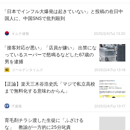
「日本でインフル大爆発は起きていない」と投稿の在日中
国人に、中国SNSで批判殺到
キムチ速報
2025/2/4(Tu) 13:20
「接客対応が悪い」「店員が嫌い」 出禁にな
っているスーパーで怒鳴るなどした67歳の
男を逮捕
ゴールデンタイムズ
2025/2/4(Tu) 13:18
【正論】楽天三木谷浩史氏「マジで私立高校
まで無料化する意味わからん」
IT速報
2025/2/4(Tu) 13:17
育毛剤チラシ渡した生徒に「ふざける
な」 教諭が一方的に25分叱責