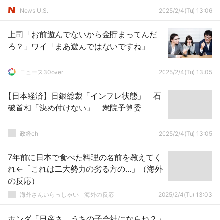
News U.S.
2025/2/4(Tu) 13:06
上司「お前遊んでないから金貯まってんだ
ろ？」ワイ「まあ遊んではないですね」
ニュース30over
2025/2/4(Tu) 13:05
【日本経済】日銀総裁「インフレ状態」 石
破首相「決め付けない」 衆院予算委
政経ch
2025/2/4(Tu) 13:05
7年前に日本で食べた料理の名前を教えてく
れ←「これは二大勢力の劣る方の...」（海外
の反応）
海外さんいらっしゃい 海外の反応
2025/2/4(Tu) 13:03
ホンダ「日産さ、うちの子会社にならね？」