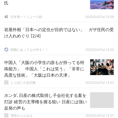
氏
日本第一！ニュース録
2025/2/4(Tu) 13:29
岩屋外相「日本への定住が目的ではない」 ガザ住民の受
け入れめぐり [2/4]
国難にあってもの申す！！
2025/2/4(Tu) 13:25
中国人「大阪の小学生の誰もが持ってる特
殊能力」 中国人「これは笑う」「非常に
高度な技術」「大阪は日本の天津」
じゃぽにか反応帳
2025/2/4(Tu) 13:22
ホンダ､日産の株式取得し子会社化する案を
打診 経営の主導権を握る狙い 日産には強い
反発の声も
理想ちゃんねる
2025/2/4(Tu) 13:21