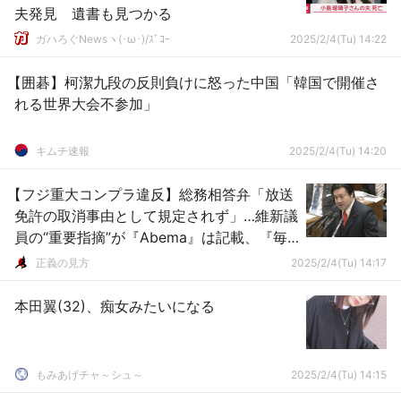
夫発見 遺書も見つかる
ガハろぐNewsヽ(･ω･)/ｽﾞｺｰ
2025/2/4(Tu) 14:22
【囲碁】柯潔九段の反則負けに怒った中国「韓国で開催さ
れる世界大会不参加」
キムチ速報
2025/2/4(Tu) 14:20
【フジ重大コンプラ違反】総務相答弁「放送
免許の取消事由として規定されず」…維新議
員の“重要指摘”が『Abema』は記載、『毎
日新聞』は記載なし（国会動画）
正義の見方
2025/2/4(Tu) 14:17
本田翼(32)、痴女みたいになる
もみあげチャ～シュ～
2025/2/4(Tu) 14:15