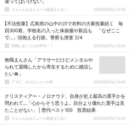
違ってはいけない」
２ちゃんねるニュース超速まとめ＋
2025/2/4(Tu) 13:59
【不法投棄】広島県の山中の川で衣料の大量投棄続く 毎
回300着、学校名の入った体操服や新品も 「なぜここ
で…」頭抱える行政、警察も捜査 2/4
国難にあってもの申す！！
2025/2/4(Tu) 13:55
無職まんさん「アラサーだけどメンタルや
られて退職したから寄生するために婚活し
たい〓」
(*ﾟ∀ﾟ)ゞカガクニュース隊
2025/2/4(Tu) 13:45
クリスティアー・ノロナウド、自身が史上最高の選手かを
問われて…「心からそう思うよ。自分より優れた選手は見
たことがない」 | 歴代ベスト100 投票結果
２ちゃんねるニュース超速まとめ＋
2025/2/4(Tu) 13:44