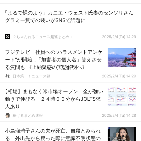
「まるで裸のよう」カニエ・ウェスト氏妻のセンソリさん
グラミー賞での装いがSNSで話題に
２ちゃんねるニュース超速まとめ＋
2025/2/4(Tu) 14:29
フジテレビ 社員への”ハラスメントアンケ
ート”が開始…「加害者の個人名」答えさせ
る質問も 《上納疑惑の実態解明へ》
日本第一！ニュース録
2025/2/4(Tu) 14:29
【相場】まもなく米市場オープン 金が強い
動きで伸びる ２４時００分からJOLTS求
人あり
稼げるまとめ速報
2025/2/4(Tu) 14:28
小島瑠璃子さんの夫が死亡、自殺とみられ
る 外出先から戻った際に意識不明状態の