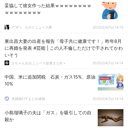
妥協して彼女作った結果ｗｗｗｗｗｗｗｗ
ｗｗｗｗｗｗｗｗ
(*ﾟ∀ﾟ)ゞカガクニュース隊
2025/2/4(Tu) 14:15
東出昌大妻の出産を報告「母子共に健康です！」昨年8月
に再婚を発表 #芸能 | この人不倫しただけで干されてかわ
いそう
２ちゃんねるニュース超速まとめ＋
2025/2/4(Tu) 14:14
中国、米に追加関税 石炭・ガス15%、原油
10%
米国株ETFまとめ速報
2025/2/4(Tu) 14:14
小島瑠璃子の夫は「ガス」を吸引しての自
殺か