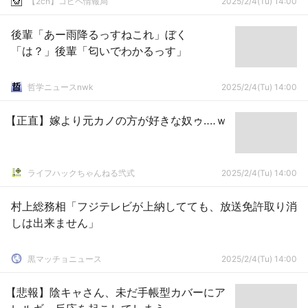
【2ch】コピペ情報局
2025/2/4(Tu) 14:00
後輩「あー雨降るっすねこれ」ぼく
「は？」後輩「匂いでわかるっす」
哲学ニュースnwk
2025/2/4(Tu) 14:00
【正直】嫁より元カノの方が好きな奴ゥ‥‥ｗ
ライフハックちゃんねる弐式
2025/2/4(Tu) 14:00
村上総務相「フジテレビが上納してても、放送免許取り消
しは出来ません」
黒マッチョニュース
2025/2/4(Tu) 14:00
【悲報】陰キャさん、未だ手帳型カバーにア