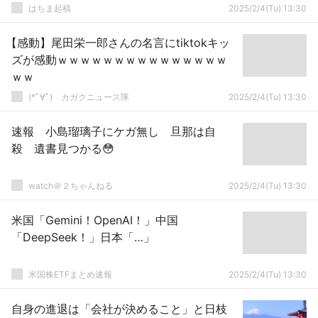
はちま起稿
2025/2/4(Tu) 13:30
【感動】尾田栄一郎さんの名言にtiktokキッ
ズが感動ｗｗｗｗｗｗｗｗｗｗｗｗｗｗｗ
ｗｗ
(*ﾟ∀ﾟ)ゞカガクニュース隊
2025/2/4(Tu) 13:30
速報 小島瑠璃子にケガ無し 旦那は自
殺 遺書見つかる😳
watch＠２ちゃんねる
2025/2/4(Tu) 13:30
米国「Gemini！OpenAI！」中国
「DeepSeek！」日本「…」
米国株ETFまとめ速報
2025/2/4(Tu) 13:30
自身の進退は「会社が決めること」と日枝