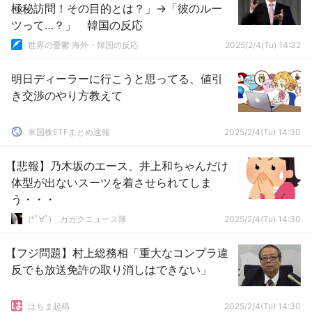
極秘訪問！その目的とは？」→「彼のルー
ツって…？」 韓国の反応
世界の憂鬱 海外・韓国の反応
2025/2/4(Tu) 14:32
明日ディーラーに行こうと思ってる、値引
き交渉のやり方教えて
米国株ETFまとめ速報
2025/2/4(Tu) 14:30
【悲報】乃木坂のエース、井上和ちゃんだけ
体型が出ないスーツを着させられてしま
う・・・
(*ﾟ∀ﾟ)ゞカガクニュース隊
2025/2/4(Tu) 14:30
【フジ問題】村上総務相「重大なコンプラ違
反でも放送免許の取り消しはできない」
はちま起稿
2025/2/4(Tu) 14:30