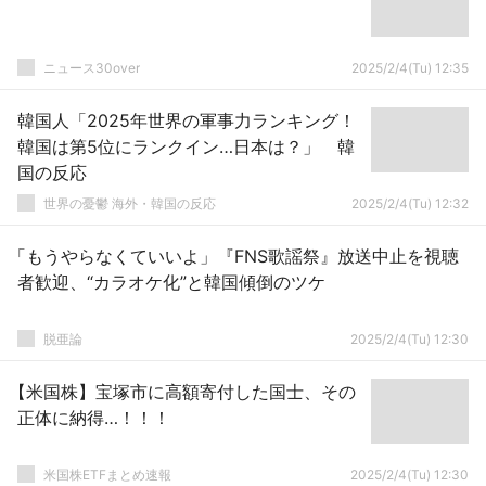
ニュース30over
2025/2/4(Tu) 12:35
韓国人「2025年世界の軍事力ランキング！
韓国は第5位にランクイン…日本は？」 韓
国の反応
世界の憂鬱 海外・韓国の反応
2025/2/4(Tu) 12:32
「もうやらなくていいよ」『FNS歌謡祭』放送中止を視聴
者歓迎、“カラオケ化”と韓国傾倒のツケ
脱亜論
2025/2/4(Tu) 12:30
【米国株】宝塚市に高額寄付した国士、その
正体に納得…！！！
米国株ETFまとめ速報
2025/2/4(Tu) 12:30