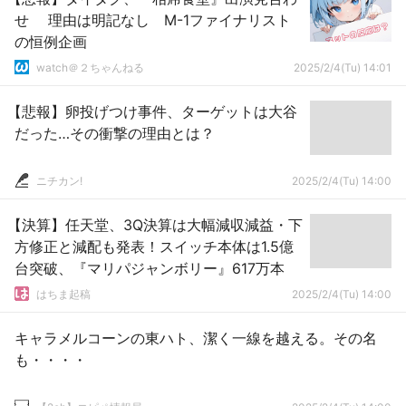
せ 理由は明記なし M-1ファイナリスト
の恒例企画
watch＠２ちゃんねる
2025/2/4(Tu) 14:01
【悲報】卵投げつけ事件、ターゲットは大谷
だった…その衝撃の理由とは？
ニチカン!
2025/2/4(Tu) 14:00
【決算】任天堂、3Q決算は大幅減収減益・下
方修正と減配も発表！スイッチ本体は1.5億
台突破、『マリパジャンボリー』617万本
はちま起稿
2025/2/4(Tu) 14:00
キャラメルコーンの東ハト、潔く一線を越える。その名
も・・・・