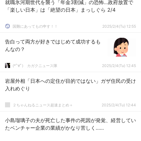
就職氷河期世代を襲う「年金3割減」の恐怖…政府放置で
「楽しい日本」は「絶望の日本」まっしぐら 2/4
国難にあってもの申す！！
2025/2/4(Tu) 12:55
告白って両方が好きではじめて成功するも
んなの？
(*ﾟ∀ﾟ)ゞカガクニュース隊
2025/2/4(Tu) 12:45
岩屋外相「日本への定住が目的ではない」ガザ住民の受け
入れめぐり
２ちゃんねるニュース超速まとめ＋
2025/2/4(Tu) 12:44
小島瑠璃子の夫が死亡した事件の死因が発覚、経営してい
たベンチャー企業の業績がかなり苦しく……