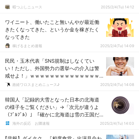
暇つぶしニュース
2025/2/4(Tu) 14:12
ワイニート、働いたこと無いんやが最近働
きたくなってきた、というか金を稼ぎたく
なってきた
稼げるまとめ速報
2025/2/4(Tu) 14:09
民民・玉木代表「SNS規制はしなくてい
い！ただし、外国勢力の選挙への介入は警
戒せよ！」ｗｗｗｗｗｗｗｗｗｗｗｗｗｗ
ｗｗｗｗｗｗｗｗｗｗ
政経ワロスまとめニュース♪
2025/2/4(Tu) 14:08
韓国人「記録的大雪となった日本の北海道
の様子をご覧ください」→「次元が違うよ
（ﾌﾞﾙﾌﾞﾙ）」「確かに北海道は雪の王国だ
ね・・・」「昔はどうやって暮らしていた
海外の反応 お隣速報
2025/2/4(Tu) 14:03
んだろうか」
【悲報】ダイタク、『相席食堂』出演見合わ