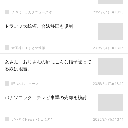
(*ﾟ∀ﾟ)ゞカガクニュース隊
2025/2/4(Tu) 13:15
トランプ大統領、合法移民も規制
米国株ETFまとめ速報
2025/2/4(Tu) 13:15
女さん「おじさんの癖にこんな帽子被って
る奴は地雷」
暇つぶしニュース
2025/2/4(Tu) 13:12
パナソニック、テレビ事業の売却を検討
ガハろぐNewsヽ(･ω･)/ｽﾞｺｰ
2025/2/4(Tu) 13:11