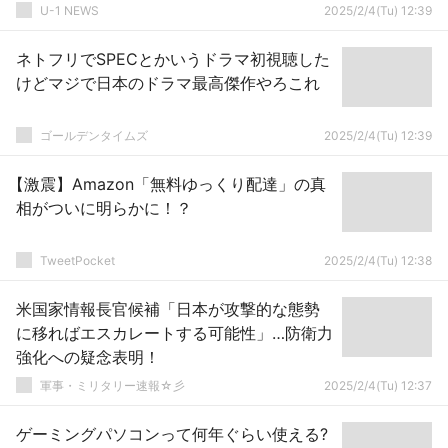
U-1 NEWS
2025/2/4(Tu) 12:39
ネトフリでSPECとかいうドラマ初視聴した
けどマジで日本のドラマ最高傑作やろこれ
ゴールデンタイムズ
2025/2/4(Tu) 12:39
【激震】Amazon「無料ゆっくり配達」の真
相がついに明らかに！？
TweetPocket
2025/2/4(Tu) 12:38
米国家情報長官候補「日本が攻撃的な態勢
に移ればエスカレートする可能性」…防衛力
強化への疑念表明！
軍事・ミリタリー速報☆彡
2025/2/4(Tu) 12:37
ゲーミングパソコンって何年ぐらい使える?