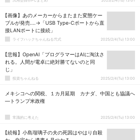
汎用型自作PCまとめ
2025/2/4(Tu) 13:01
【画像】あのメーカーからまたまた変態ケー
ブルが発売‥‥→「USB Type-Cポートから直
接LANポートに接続」
ライフハックちゃんねる弐式
2025/2/4(Tu) 13:00
【悲報】OpenAI「プログラマーはAIに淘汰さ
れる。人間が電卓に絶対勝てないのと同
じ」
投資ちゃんねる
2025/2/4(Tu) 13:00
メキシコへの関税、１カ月延期 カナダ、中国とも協議へ
―トランプ米政権
常識的に考えた
2025/2/4(Tu) 13:00
【続報】小島瑠璃子の夫の死因はやはり自殺