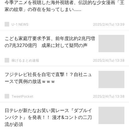
今季アニメを視聴した海外視聴者、伝説的な少女漫画「王
家の紋章」の存在を知ってしまい……
U-1 NEWS
2025/2/4(Tu) 13:39
こども家庭庁要求予算、前年度比約2兆円増
の7兆3270億円 成果に対して疑問の声
稼げるまとめ速報
2025/2/4(Tu) 13:38
フジテレビ社長を自宅で直撃！？自社ニュ
ースで異例の放送ｗｗｗ
TweetPocket
2025/2/4(Tu) 13:38
日テレが新たなお笑い賞レース『ダブルイ
ンパクト』を発表！！ 漫才&コントの二刀
流が必須