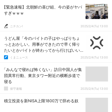
【緊急速報】北朝鮮の喜び組、今の姿がヤバ
すぎｗｗｗ
ニチカン!
2025/2/4(Tu) 13:00
うどん屋「今のバイトの子はやっぱりちょ
っとおかしい。用事ができたので早く帰り
たいとかバイトが終わってから行けばいい
だろ」
くまニュース
2025/2/4(Tu) 13:00
「みんなで寝れば怖くない」訪日中国人が集
団異常行動、東京タワー附近の横断歩道で
寝る
保守速報
2025/2/4(Tu) 13:00
積立投資を新NISA上限1800万で辞める奴