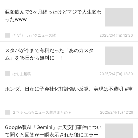
亜鉛飲んで3ヶ月経ったけどマジで人生変わ
ったwww
(*ﾟ∀ﾟ)ゞカガクニュース隊
2025/2/4(Tu) 12:30
スタバが今まで有料だった「あのカスタ
ム」を15日から無料に！！
はちま起稿
2025/2/4(Tu) 12:30
ホンダ、日産に子会社化打診強い反発、実現は不透明 #車
２ちゃんねるニュース超速まとめ＋
2025/2/4(Tu) 12:29
Google製AI「Gemini」に天安門事件につい
て聞くと回答が一瞬表示された後にエラー