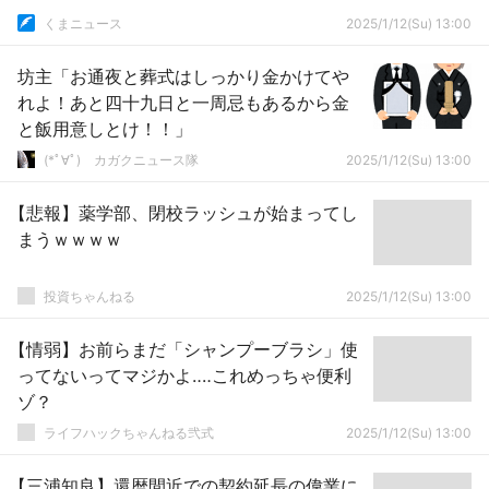
くまニュース
2025/1/12(Su) 13:00
坊主「お通夜と葬式はしっかり金かけてや
れよ！あと四十九日と一周忌もあるから金
と飯用意しとけ！！」
(*ﾟ∀ﾟ)ゞカガクニュース隊
2025/1/12(Su) 13:00
【悲報】薬学部、閉校ラッシュが始まってし
まうｗｗｗｗ
投資ちゃんねる
2025/1/12(Su) 13:00
【情弱】お前らまだ「シャンプーブラシ」使
ってないってマジかよ‥‥これめっちゃ便利
ゾ？
ライフハックちゃんねる弐式
2025/1/12(Su) 13:00
【三浦知良】還暦間近での契約延長の偉業に