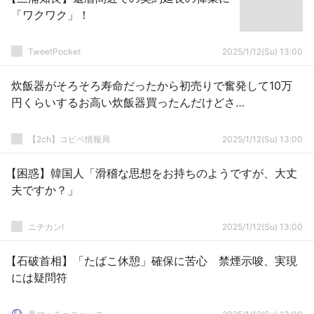
「ワクワク」！
TweetPocket
2025/1/12(Su) 13:00
炊飯器がそろそろ寿命だったから初売りで奮発して10万
円くらいするお高い炊飯器買ったんだけどさ…
【2ch】コピペ情報局
2025/1/12(Su) 13:00
【困惑】韓国人「滑稽な思想をお持ちのようですが、大丈
夫ですか？」
ニチカン!
2025/1/12(Su) 13:00
【石破首相】「たばこ休憩」確保に苦心 禁煙示唆、実現
には疑問符