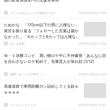
国の給食無償化への支援を表明
２ちゃんねるニュース超速まとめ＋
2025/1/12(Su) 12:59
たぬかな、「170cm以下の男に人権ない」
発言を振り返る「フォローした言葉は届か
なかった」「AカップとBカップは人権な
い、も言ったけど全く燃えんかった」
はちま起稿
2025/1/12(Su) 12:55
Ｍ－１決勝コンビ 買い物ロケ中に不仲爆発「あんなに目
を合わさないロケ初めて」先輩芸人が呆れ顔 [1/12]
国難にあってもの申す！！
2025/1/12(Su) 12:55
高速道路で車間距離ガン詰めしてくる奴ｗ
ｗｗｗｗ
ゴールデンタイムズ
2025/1/12(Su) 12:50