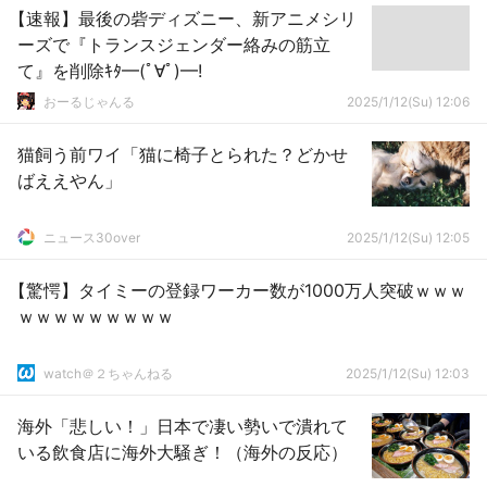
【速報】最後の砦ディズニー、新アニメシリ
ーズで『トランスジェンダー絡みの筋立
て』を削除ｷﾀ━(ﾟ∀ﾟ)━!
おーるじゃんる
2025/1/12(Su) 12:06
猫飼う前ワイ「猫に椅子とられた？どかせ
ばええやん」
ニュース30over
2025/1/12(Su) 12:05
【驚愕】タイミーの登録ワーカー数が1000万人突破ｗｗｗ
ｗｗｗｗｗｗｗｗｗ
watch＠２ちゃんねる
2025/1/12(Su) 12:03
海外「悲しい！」日本で凄い勢いで潰れて
いる飲食店に海外大騒ぎ！（海外の反応）