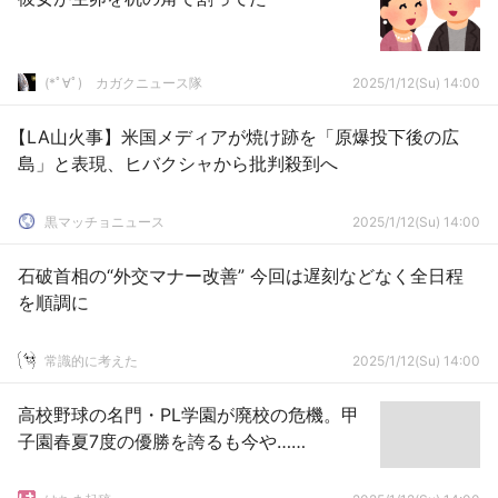
(*ﾟ∀ﾟ)ゞカガクニュース隊
2025/1/12(Su) 14:00
【LA山火事】米国メディアが焼け跡を「原爆投下後の広
島」と表現、ヒバクシャから批判殺到へ
黒マッチョニュース
2025/1/12(Su) 14:00
石破首相の“外交マナー改善” 今回は遅刻などなく全日程
を順調に
常識的に考えた
2025/1/12(Su) 14:00
高校野球の名門・PL学園が廃校の危機。甲
子園春夏7度の優勝を誇るも今や……