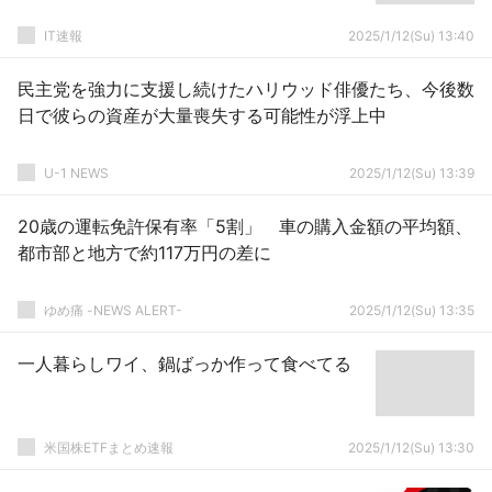
IT速報
2025/1/12(Su) 13:40
民主党を強力に支援し続けたハリウッド俳優たち、今後数
日で彼らの資産が大量喪失する可能性が浮上中
U-1 NEWS
2025/1/12(Su) 13:39
20歳の運転免許保有率「5割」 車の購入金額の平均額、
都市部と地方で約117万円の差に
ゆめ痛 -NEWS ALERT-
2025/1/12(Su) 13:35
一人暮らしワイ、鍋ばっか作って食べてる
米国株ETFまとめ速報
2025/1/12(Su) 13:30