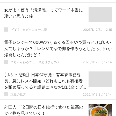
女がよく使う「清潔感」ってワード本当に
凄いと思うよ俺
(*ﾟ∀ﾟ)ゞカガクニュース隊
2025/1/12(Su) 12:15
電子レンジって600Wのくるくる回るやつ買っとけばいい
んでしょうか？ | レンジでゆで卵を作ろうとしたら、卵が
爆発したんだけど？
２ちゃんねるニュース超速まとめ＋
2025/1/12(Su) 12:14
【ホシュ悲報】日本保守党・有本香事務総
長、急にレスバ開始→どれもこれも有権者
を舐め腐ってると話題に ※なおほぼ全てブ
ーメラン
正義の見方
2025/1/12(Su) 12:14
外国人「12日間の日本旅行で食べた最高の
食べ物を見せていく！」