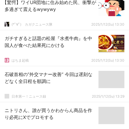
【驚愕】ワイUR団地に住み始めた民、衝撃が
多過ぎて震えるwywywy
(*ﾟ∀ﾟ)ゞカガクニュース隊
2025/1/12(Su) 13:30
ガチすぎると話題の松屋『水煮牛肉』を中
国人が食べた結果死にかける
はちま起稿
2025/1/12(Su) 13:30
石破首相の”外交マナー改善” 今回は遅刻な
どなく全日程を順調に
日本第一！ニュース録
2025/1/12(Su) 13:29
ニトリさん、誰が買うかわからん商品を作
り必死にXでプロモする