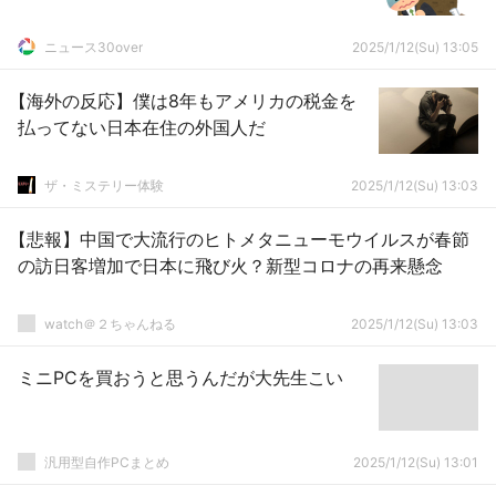
ニュース30over
2025/1/12(Su) 13:05
【海外の反応】僕は8年もアメリカの税金を
払ってない日本在住の外国人だ
ザ・ミステリー体験
2025/1/12(Su) 13:03
【悲報】中国で大流行のヒトメタニューモウイルスが春節
の訪日客増加で日本に飛び火？新型コロナの再来懸念
watch＠２ちゃんねる
2025/1/12(Su) 13:03
ミニPCを買おうと思うんだが大先生こい
汎用型自作PCまとめ
2025/1/12(Su) 13:01