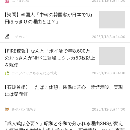
はちま起稿
2025/1/12(Su) 14:00
【疑問】韓国人「中韓の韓国客が日本で1万
円ぽっきりの理由とは？」
ニチカン!
2025/1/12(Su) 14:00
【FIRE速報】なんと「ポイ活で年収600万」
のおっさんがNHKに登場‥‥クレカ50枚以上
を駆使
ライフハックちゃんねる弐式
2025/1/12(Su) 14:00
【石破首相】「たばこ休憩」確保に苦心 禁煙示唆、実現
には疑問符
みそパンNEWS
2025/1/12(Su) 14:00
「成人式は必要？」昭和と令和で分かれる理由SNSが変え