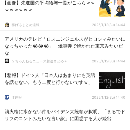
【画像】先進国の平均給与一覧がこちらｗｗ
ｗｗｗｗｗｗ
稼げるまとめ速報
2025/1/12(Su) 14:44
アメリカのテレビ「ロスエンジェルスがヒロシマみたいに
なっちゃった😭😭😭」 | 焼夷弾で焼かれた東京みたいだ
な
２ちゃんねるニュース超速まとめ＋
2025/1/12(Su) 14:44
【悲報】ドイツ人「日本人はあまりにも英語
を話せない。もう二度と行かないですｗ」
IT速報
2025/1/12(Su) 14:40
消火栓に水がない件をバイデン大統領が釈明、「まるでド
リフのコントみたいな言い訳」に困惑する人が続出