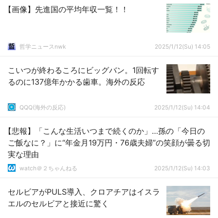
【画像】先進国の平均年収一覧！！
哲学ニュースnwk
2025/1/12(Su) 14:05
こいつが終わるころにビッグバン。1回転す
るのに137億年かかる歯車。海外の反応
QQQ(海外の反応)
2025/1/12(Su) 14:04
【悲報】「こんな生活いつまで続くのか」…孫の「今日の
ご飯なに？」に“年金月19万円・76歳夫婦”の笑顔が曇る切
実な理由
watch＠２ちゃんねる
2025/1/12(Su) 14:03
セルビアがPULS導入、クロアチアはイスラ
エルのセルビアと接近に驚く