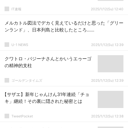
IT速報
2025/1/12(Su) 12:40
メルカトル図法でデカく見えているだけと思った「グリー
ンランド」、日本列島と比較したところ……
U-1 NEWS
2025/1/12(Su) 12:39
クワトロ・バジーナさんとかいうエゥーゴ
の精神的支柱
ゴールデンタイムズ
2025/1/12(Su) 12:39
【サザエ】新年じゃんけん31年連続「チョ
キ」継続！その裏に隠された秘密とは
TweetPocket
2025/1/12(Su) 12:38