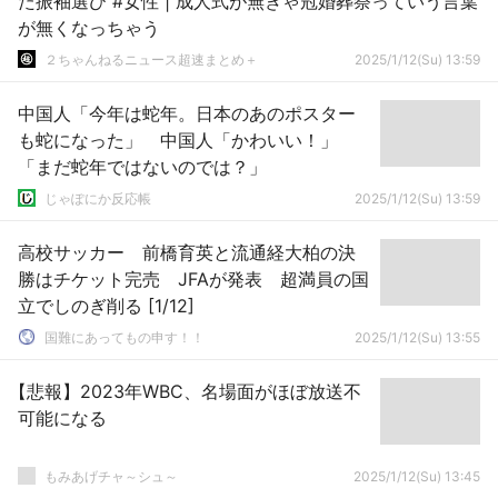
た振袖選び #女性 | 成人式が無きゃ冠婚葬祭っていう言葉
が無くなっちゃう
２ちゃんねるニュース超速まとめ＋
2025/1/12(Su) 13:59
中国人「今年は蛇年。日本のあのポスター
も蛇になった」 中国人「かわいい！」
「まだ蛇年ではないのでは？」
じゃぽにか反応帳
2025/1/12(Su) 13:59
高校サッカー 前橋育英と流通経大柏の決
勝はチケット完売 JFAが発表 超満員の国
立でしのぎ削る [1/12]
国難にあってもの申す！！
2025/1/12(Su) 13:55
【悲報】2023年WBC、名場面がほぼ放送不
可能になる
もみあげチャ～シュ～
2025/1/12(Su) 13:45