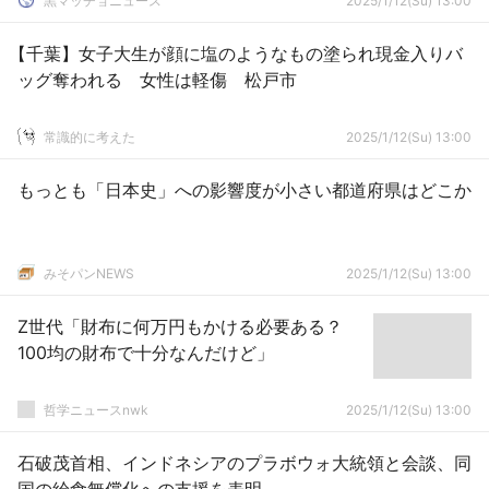
黒マッチョニュース
2025/1/12(Su) 13:00
【千葉】女子大生が顔に塩のようなもの塗られ現金入りバ
ッグ奪われる 女性は軽傷 松戸市
常識的に考えた
2025/1/12(Su) 13:00
もっとも「日本史」への影響度が小さい都道府県はどこか
みそパンNEWS
2025/1/12(Su) 13:00
Z世代「財布に何万円もかける必要ある？
100均の財布で十分なんだけど」
哲学ニュースnwk
2025/1/12(Su) 13:00
石破茂首相、インドネシアのプラボウォ大統領と会談、同