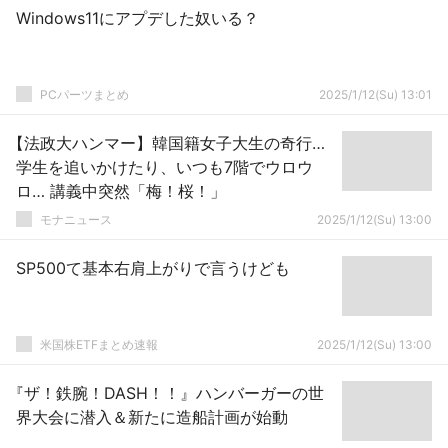
Windows11にアプデした奴いる？
PCパーツまとめ
2025/1/12(Su) 13:01
【法政大ハンマー】韓国籍女子大生の奇行…
学生を追いかけたり、いつも7階でウロウ
ロ… 講義中突然「梅！桜！」
モナニュース
2025/1/12(Su) 13:00
SP500て基本右肩上がりで言うけども
米国株ETFまとめ速報
2025/1/12(Su) 13:00
『ザ！鉄腕！DASH！！』ハンバーガーの世
界大会に潜入＆新たに造船計画が始動