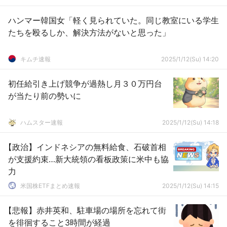
ハンマー韓国女「軽く見られていた。同じ教室にいる学生
たちを殴るしか、解決方法がないと思った」
キムチ速報
2025/1/12(Su) 14:20
初任給引き上げ競争が過熱し月３０万円台
が当たり前の勢いに
ハムスター速報
2025/1/12(Su) 14:18
【政治】インドネシアの無料給食、石破首相
が支援約束…新大統領の看板政策に米中も協
力
米国株ETFまとめ速報
2025/1/12(Su) 14:15
【悲報】赤井英和、駐車場の場所を忘れて街
を徘徊すること3時間が経過