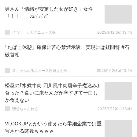
男さん「情緒が安定した女が好き」女性
「！！！」ｼｭﾊﾞﾊﾞﾊﾞ
(*ﾟ∀ﾟ)ゞカガクニュース隊
2025/1/12(Su) 13:45
「たばこ休憩」確保に苦心禁煙示唆、実現には疑問符 #石
破首相
２ちゃんねるニュース超速まとめ＋
2025/1/12(Su) 13:44
松屋の｢水煮牛肉 四川風牛肉唐辛子煮込み｣
食った？食いに来たんだが辛すぎて一口し
か食えない
理想ちゃんねる
2025/1/12(Su) 13:41
VLOOKUPとかいう使えたら零細企業では重
宝される関数ｗｗｗｗ