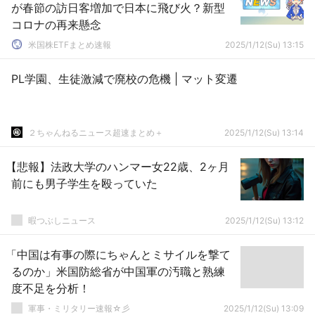
が春節の訪日客増加で日本に飛び火？新型
コロナの再来懸念
米国株ETFまとめ速報
2025/1/12(Su) 13:15
PL学園、生徒激減で廃校の危機 | マット変遷
２ちゃんねるニュース超速まとめ＋
2025/1/12(Su) 13:14
【悲報】法政大学のハンマー女22歳、2ヶ月
前にも男子学生を殴っていた
暇つぶしニュース
2025/1/12(Su) 13:12
「中国は有事の際にちゃんとミサイルを撃て
るのか」米国防総省が中国軍の汚職と熟練
度不足を分析！
軍事・ミリタリー速報☆彡
2025/1/12(Su) 13:09