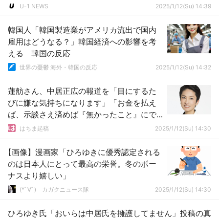
U-1 NEWS
2025/1/12(Su) 14:39
韓国人「韓国製造業がアメリカ流出で国内
雇用はどうなる？」韓国経済への影響を考
える 韓国の反応
世界の憂鬱 海外・韓国の反応
2025/1/12(Su) 14:32
蓮舫さん、中居正広の報道を「目にするた
びに嫌な気持ちになります」「お金を払え
ば、示談さえ済めば『無かったこと』にで
きるという感覚に」
はちま起稿
2025/1/12(Su) 14:30
【画像】漫画家「ひろゆきに優秀認定される
のは日本人にとって最高の栄誉。冬のボー
ナスより嬉しい」
(*ﾟ∀ﾟ)ゞカガクニュース隊
2025/1/12(Su) 14:30
ひろゆき氏「おいらは中居氏を擁護してません」投稿の真