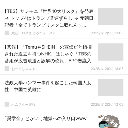
【TBS】サンモニ『世界10大リスク』を発表
→ トップ4はトランプ関連ずらし → 元朝日
記者「全てトランプリスクに収れんす
る！！！」ｗｗｗｗｗｗｗｗｗｗｗｗｗｗ
政経ワロスまとめニュース♪
2025/1/12(Su) 13:08
ｗ
【悲報】「TemuやSHEIN」の宣伝だと指摘
された過去を持つNHK、はしゃぐ「TBSの
番組が広告放送と誤解の恐れ、BPO審議入
りです！」
おーるじゃんる
2025/1/12(Su) 13:06
法政大学ハンマー事件を起こした韓国人女
性 中国で英雄に
ハムスター速報
2025/1/12(Su) 13:06
「奨学金」とかいう地獄への入り口www