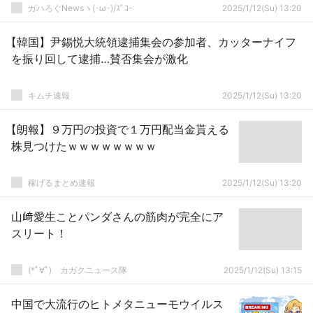
ガハろぐNewsヽ(･ω･)/ｽﾞｺｰ
2025/1/12(Su) 13:20
【韓国】尹錫悦大統領逮捕集会の参加者、カッターナイフ
を振り回して逮捕…賛否集会が激化
キムチ速報
2025/1/12(Su) 13:20
【朗報】９万円の投資で１万円配当金貰える
株見つけたｗｗｗｗｗｗｗｗ
稼げるまとめ速報
2025/1/12(Su) 13:20
山﨑愛生ことパンダさんの筋肉が完全にア
スリート！
(*ﾟ∀ﾟ)ゞカガクニュース隊
2025/1/12(Su) 13:15
中国で大流行のヒトメタニューモウイルス