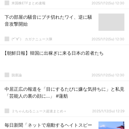
米国株ETFまとめ速報
2025/1/12(Su) 12:30
下の部屋の騒音にブチ切れたワイ、逆に騒
音攻撃開始
(*ﾟ∀ﾟ)ゞカガクニュース隊
2025/1/12(Su) 12:30
【朝鮮日報】韓国に出稼ぎに来る日本の若者たち
脱亜論
2025/1/12(Su) 12:30
中居正広の報道を「目にするたびに嫌な気持ちに」と私見
「芸能人の裏の顔に…」 #蓮舫
２ちゃんねるニュース超速まとめ＋
2025/1/12(Su) 12:29
毎日新聞「ネットで扇動するヘイトスピー