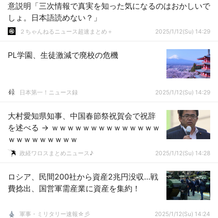
意説明「三次情報で真実を知った気になるのはおかしいで
しょ。日本語読めない？」
２ちゃんねるニュース超速まとめ＋
2025/1/12(Su) 14:29
PL学園、生徒激減で廃校の危機
日本第一！ニュース録
2025/1/12(Su) 14:29
大村愛知県知事、中国春節祭祝賀会で祝辞
を述べる → ｗｗｗｗｗｗｗｗｗｗｗｗｗｗ
ｗｗｗｗｗｗｗｗｗ
政経ワロスまとめニュース♪
2025/1/12(Su) 14:28
ロシア、民間200社から資産2兆円没収…戦
費捻出、国営軍需産業に資産を集約！
軍事・ミリタリー速報☆彡
2025/1/12(Su) 14:24