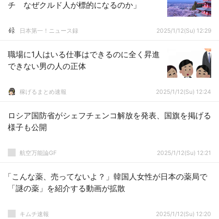
チ なぜクルド人が標的になるのか」
日本第一！ニュース録
2025/1/12(Su) 12:29
職場に1人はいる仕事はできるのに全く昇進
できない男の人の正体
稼げるまとめ速報
2025/1/12(Su) 12:24
ロシア国防省がシェフチェンコ解放を発表、国旗を掲げる
様子も公開
航空万能論GF
2025/1/12(Su) 12:21
「こんな薬、売ってないよ？」韓国人女性が日本の薬局で
「謎の薬」を紹介する動画が拡散
キムチ速報
2025/1/12(Su) 12:20