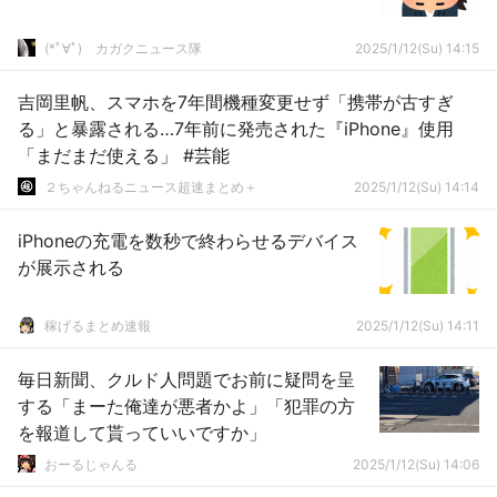
(*ﾟ∀ﾟ)ゞカガクニュース隊
2025/1/12(Su) 14:15
吉岡里帆、スマホを7年間機種変更せず「携帯が古すぎ
る」と暴露される…7年前に発売された『iPhone』使用
「まだまだ使える」 #芸能
２ちゃんねるニュース超速まとめ＋
2025/1/12(Su) 14:14
iPhoneの充電を数秒で終わらせるデバイス
が展示される
稼げるまとめ速報
2025/1/12(Su) 14:11
毎日新聞、クルド人問題でお前に疑問を呈
する「まーた俺達が悪者かよ」「犯罪の方
を報道して貰っていいですか」
おーるじゃんる
2025/1/12(Su) 14:06