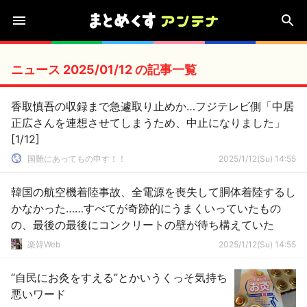
ニュース 2025/01/12 の記事一覧
香取慎吾の収録まで急遽取り止めか…フジテレビ側「中居
正広さんを連想させてしまうため、中止になりました」
[1/12]
国難にあってもの申す！！
2025/1/12(Su) 14:55
韓国の航空機着陸事故、全電源を喪失して胴体着陸するし
かなかった……すべてが奇跡的にうまくいっていたもの
の、最後の最後にコンクリートの壁が待ち構えていた
楽韓Web
2025/1/12(Su) 14:55
“自民にお灸をすえる”とかいうくっそ気持ち
悪いワード