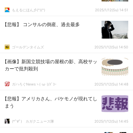
もえるにほん彡(^)(^)
2025/1/12(Su) 14:51
【悲報】 コンサルの倒産、過去最多
ゴールデンタイムズ
2025/1/12(Su) 14:50
【画像】新国立競技場の屋根の影、高校サッ
カーで批判殺到
ガハろぐNewsヽ(･ω･)/ｽﾞｺｰ
2025/1/12(Su) 14:48
【悲報】アメリカさん、バケモノが現れてし
まう
(*ﾟ∀ﾟ)ゞカガクニュース隊
2025/1/12(Su) 14:45