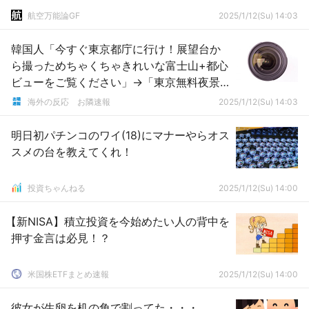
航空万能論GF
2025/1/12(Su) 14:03
韓国人「今すぐ東京都庁に行け！展望台か
ら撮っためちゃくちゃきれいな富士山+都心
ビューをご覧ください」→「東京無料夜景
GOAT」「日本が観光がとてつもない理由が
海外の反応 お隣速報
2025/1/12(Su) 14:03
青空が一役買っているようだ 本当にこの
差がすごく大きかったよ」「日本に行きた
明日初パチンコのワイ(18)にマナーやらオス
い・・・（泣）」
スメの台を教えてくれ！
投資ちゃんねる
2025/1/12(Su) 14:00
【新NISA】積立投資を今始めたい人の背中を
押す金言は必見！？
米国株ETFまとめ速報
2025/1/12(Su) 14:00
彼女が生卵を机の角で割ってた・・・