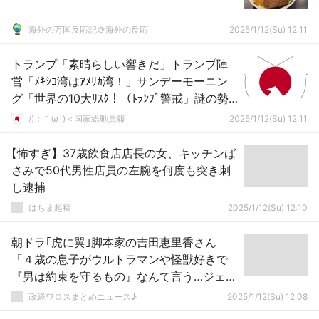
海外の万国反応記＠海外の反応
2025/1/12(Su) 12:11
トランプ「素晴らしい響きだ」トランプ陣
営「ﾒｷｼｺ湾はｱﾒﾘｶ湾！」サンデーモーニン
グ「世界の10大ﾘｽｸ！（ﾄﾗﾝﾌﾟ警戒」謎の勢
力「Gｾﾞﾛ世界の混迷（ﾄﾗﾝﾌﾟ批判」→
/)；｀ω´)＜国家総動員報
2025/1/12(Su) 12:11
【怖すぎ】37歳飲食店店長の女、キッチンば
さみで50代男性店員の左腕を何度も突き刺
し逮捕
はちま起稿
2025/1/12(Su) 12:10
朝ドラ｢虎に翼｣脚本家の吉田恵里香さん
「４歳の息子がウルトラマンや怪獣好きで
『男は約束を守るもの』なんて言う…ジェン
ダーレスに育てたのに…色々教えていかなき
政経ワロスまとめニュース♪
2025/1/12(Su) 12:08
ゃ…」