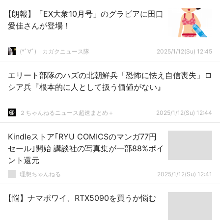
【朗報】「EX大衆10月号」のグラビアに田口
愛佳さんが登場！
(*ﾟ∀ﾟ)ゞカガクニュース隊
2025/1/12(Su) 12:45
エリート部隊のハズの北朝鮮兵「恐怖に怯え自信喪失」ロ
シア兵『根本的に人として扱う価値がない』
２ちゃんねるニュース超速まとめ＋
2025/1/12(Su) 12:44
Kindleストア｢RYU COMICSのマンガ77円
セール｣開始 講談社の写真集が一部88%ポイ
ント還元
理想ちゃんねる
2025/1/12(Su) 12:41
【悩】ナマポワイ、RTX5090を買うか悩む