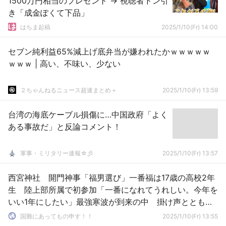
1500万円相当のプレゼント → 視聴者ドン引
き「成金ぽくて下品」
はちま起稿
2025/1/10(Fr) 14:00
セブン純利益65%減上げ底弁当が嫌われたかｗｗｗｗｗ
ｗｗｗ | 高い、不味い、少ない
２ちゃんねるニュース超速まとめ＋
2025/1/10(Fr) 13:59
台湾の海底ケーブル損傷に…中国政府「よく
ある事故だ」と反論コメント！
軍事・ミリタリー速報☆彡
2025/1/10(Fr) 13:57
西宮神社 開門神事「福男選び」一番福は17歳の高校2年
生 陸上部所属で初参加「一番になれてうれしい。今年を
いい1年にしたい」最強寒波が到来の中 掛け声とともに
参加者ら疾走 1/10
国難にあってもの申す！！
2025/1/10(Fr) 13:55