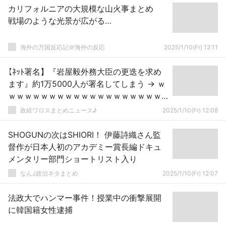
カリフォルニアの大規模な山火事まとめ
戦場のような光景が広がる…
海外の万国反応記＠海外の反応
2025/1/10(Fr) 12:11
【ﾈｯﾄ署名】『岩屋毅外務大臣の更迭を求め
ます』約1万5000人が署名してしまう → ｗ
ｗｗｗｗｗｗｗｗｗｗｗｗｗｗｗｗｗｗｗ
ｗ
政経ワロスまとめニュース♪
2025/1/10(Fr) 12:08
SHOGUNの次はSHIORI！ 伊藤詩織さん監
督作が日本人初のアカデミー賞長編ドキュ
メンタリー部門ショートリスト入り
なんJ政治ネタまとめ
2025/1/10(Fr) 12:07
法政大でハンマー事件！授業中の衝撃展開
に韓国籍女性逮捕