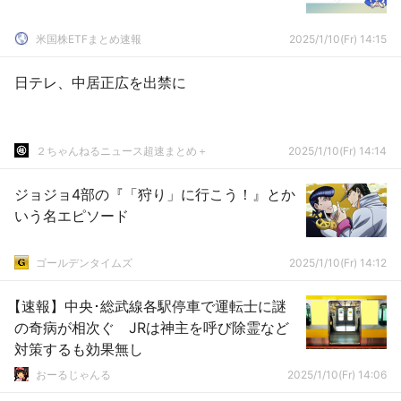
米国株ETFまとめ速報
2025/1/10(Fr) 14:15
日テレ、中居正広を出禁に
２ちゃんねるニュース超速まとめ＋
2025/1/10(Fr) 14:14
ジョジョ4部の『「狩り」に行こう！』とか
いう名エピソード
ゴールデンタイムズ
2025/1/10(Fr) 14:12
【速報】中央･総武線各駅停車で運転士に謎
の奇病が相次ぐ JRは神主を呼び除霊など
対策するも効果無し
おーるじゃんる
2025/1/10(Fr) 14:06