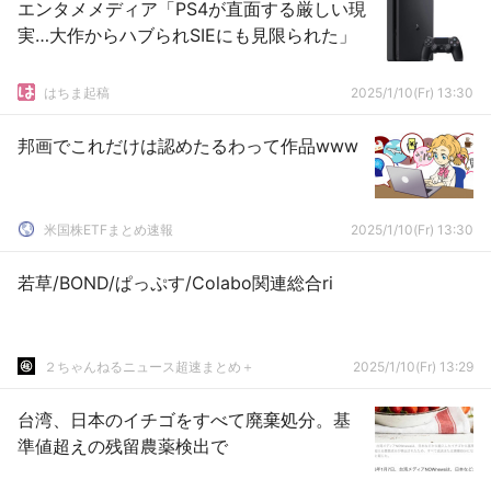
エンタメメディア「PS4が直面する厳しい現
実…大作からハブられSIEにも見限られた」
はちま起稿
2025/1/10(Fr) 13:30
邦画でこれだけは認めたるわって作品www
米国株ETFまとめ速報
2025/1/10(Fr) 13:30
若草/BOND/ぱっぷす/Colabo関連総合ri
２ちゃんねるニュース超速まとめ＋
2025/1/10(Fr) 13:29
台湾、日本のイチゴをすべて廃棄処分。基
準値超えの残留農薬検出で