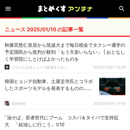
ニュース 2025/01/10 の記事一覧
秋篠宮悠仁皇居から筑波大まで毎日税金でタクシー通学の
予定国民から批判が殺到「もう天皇いらない」 | おとなし
く学習院にしとけばよかったものを
２ちゃんねるニュース超速まとめ＋
2025/1/10(Fr) 14:59
韓国ヒョンデ自動車、土屋圭市氏とコラボ
したスポーツモデルを発表するものの……
楽韓Web
2025/1/10(Fr) 14:55
「油そば」若者世代にブーム コスパ＆タイパで支持拡
大 「給油しに行こう」1/10