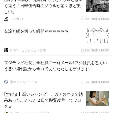
く違う！日韓併合時のソウルが驚くほど美
しい」
ニチカン!
2025/1/10(Fr) 14:00
友達と縁を切った瞬間ｗｗｗｗｗｗ
(*ﾟ∀ﾟ)ゞカガクニュース隊
2025/1/10(Fr) 14:00
フジテレビ社長、全社員に一斉メール｢フジ社員を悪くい
う悪い週刊誌から全力であなたたちを守ります｣
黒マッチョニュース
2025/1/10(Fr) 14:00
【すげぇ】高いシャンプー、ガチのマジで効
果あった‥‥たった２日で髪質改善してワロ
タｗ