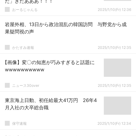
だ」きたあああ！！！
おーるじゃんる
2025/1/10(Fr) 12:36
岩屋外相、13日から政治混乱の韓国訪問 与野党から成
果疑問視の声
かたすみ速報
2025/1/10(Fr) 12:35
【画像】変〇の知恵が巧みすぎると話題に
wwwwwwwwww
ニュース30over
2025/1/10(Fr) 12:35
東京海上日動、初任給最大41万円 26年4
月入社の大卒総合職
保守速報
2025/1/10(Fr) 12:34