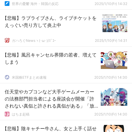
世界の憂鬱 海外・韓国の反応
2025/1/10(Fr) 14:32
【悲報】ラブライブさん、ライブチケットを
えっぐい売り方して炎上中
ガハろぐNewsヽ(･ω･)/ｽﾞｺｰ
2025/1/10(Fr) 14:31
【悲報】風呂キャンセル界隈の若者、増えて
しまう
米国株ETFまとめ速報
2025/1/10(Fr) 14:30
任天堂やカプコンなど大手ゲームメーカー
の法務部門担当者による座談会が開催「許
されない真似と許される真似がある」「放
置すると面白いゲームが生まれなくなる」
はちま起稿
2025/1/10(Fr) 14:30
【悲報】陰キャチー牛さん、女と上手く話せ