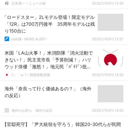
日本第一！ニュース録
2025/1/10(Fr) 13:29
「ロードスター」2Lモデル登場！限定モデル
「12R」は700万円後半 35周年モデルは残
り150台に
ゆめ痛 -NEWS ALERT-
2025/1/10(Fr) 13:27
米国「LA山火事！」米消防隊「消火活動で
きない！」民主党市長「予算削減！」ハリ
ウッド俳優「激怒！」地元民「ﾊﾞｲﾃﾞﾝ批
判！」米消防士「女性ﾊﾞｯｸﾞで消化！（動
/)；｀ω´)＜国家総動員報
2025/1/10(Fr) 13:25
画」→
海外「奈良って行く価値あるの？」（海外
の反応）
海外のお前ら 海外の反応
2025/1/10(Fr) 13:25
【官邸死守】「尹大統領を守ろう」韓国20-30代らが民間