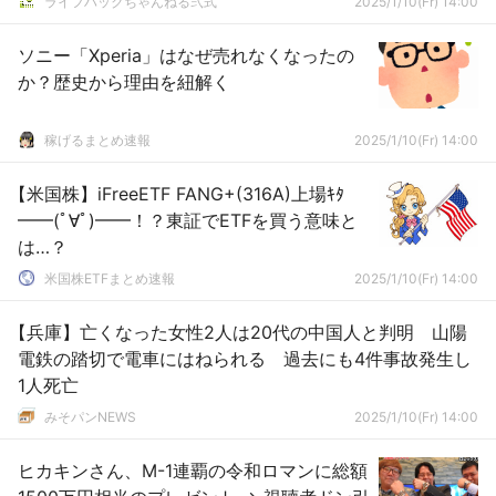
ライフハックちゃんねる弐式
2025/1/10(Fr) 14:00
ソニー「Xperia」はなぜ売れなくなったの
か？歴史から理由を紐解く
稼げるまとめ速報
2025/1/10(Fr) 14:00
【米国株】iFreeETF FANG+(316A)上場ｷﾀ
━━(ﾟ∀ﾟ)━━！？東証でETFを買う意味と
は…？
米国株ETFまとめ速報
2025/1/10(Fr) 14:00
【兵庫】亡くなった女性2人は20代の中国人と判明 山陽
電鉄の踏切で電車にはねられる 過去にも4件事故発生し
1人死亡
みそパンNEWS
2025/1/10(Fr) 14:00
ヒカキンさん、M-1連覇の令和ロマンに総額