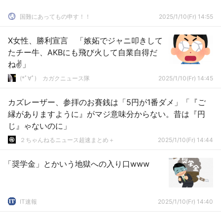
国難にあってもの申す！！
2025/1/10(Fr) 14:55
X女性、勝利宣言 「嫉妬でジャニ叩きして
たチー牛、AKBにも飛び火して自業自得だ
ね✌」
(*ﾟ∀ﾟ)ゞカガクニュース隊
2025/1/10(Fr) 14:45
カズレーザー、参拝のお賽銭は「5円が1番ダメ」「『ご
縁がありますように』がマジ意味分からない。昔は『円
じ』ゃないのに」
２ちゃんねるニュース超速まとめ＋
2025/1/10(Fr) 14:44
「奨学金」とかいう地獄への入り口www
IT速報
2025/1/10(Fr) 14:40