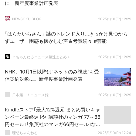
に 新年度事業計画発表
NEWSOKU BLOG
2025/1/10(Fr) 12:29
「はらたいらさん」謎のトレンド入り…きっかけ見つから
ずユーザー困惑も懐かしむ声＆考察続々 #芸能
２ちゃんねるニュース超速まとめ＋
2025/1/10(Fr) 12:29
NHK、10月1日以降は”ネットのみ視聴”も受
信契約対象に。新年度事業計画発表
日本第一！ニュース録
2025/1/10(Fr) 12:29
Kindleストア｢最大12%還元 まとめ買いキャ
ンペーン最終週｣や｢講談社のマンガ 77～88
円セール｣｢集英社のマンガ66円セール｣など
を開始
理想ちゃんねる
2025/1/10(Fr) 12:24