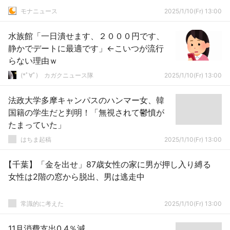
モナニュース
2025/1/10(Fr) 13:00
水族館「一日潰せます、２０００円です、
静かでデートに最適です」←こいつが流行
らない理由ｗ
(*ﾟ∀ﾟ)ゞカガクニュース隊
2025/1/10(Fr) 13:00
法政大学多摩キャンパスのハンマー女、韓
国籍の学生だと判明！「無視されて鬱憤が
たまっていた」
はちま起稿
2025/1/10(Fr) 13:00
【千葉】「金を出せ」87歳女性の家に男が押し入り縛る
女性は2階の窓から脱出、男は逃走中
常識的に考えた
2025/1/10(Fr) 13:00
11月消費支出0.4％減