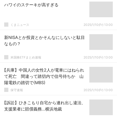
ハワイのステーキが高すぎる
くまニュース
2025/1/10(Fr) 13:00
新NISAとか投資とかそんなにしないと駄目
なもの？
米国株ETFまとめ速報
2025/1/10(Fr) 13:00
【兵庫】中国人の女性2人が電車にはねられ
て死亡 間違って踏切内で信号待ちか 山
陽電鉄の踏切で(MBS)
保守速報
2025/1/10(Fr) 13:00
【訴訟】ひきこもり自宅から連れ出し違法、
支援業者に賠償義務…横浜地裁