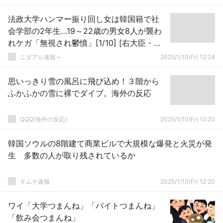
法政大学ハンマー振り回し女は韓国籍で社
会学部の2年生…19～22歳の男女8人が襲わ
れケガ「無視され鬱憤」[1/10] [右大臣・大
ちゃん之弼★]
ニダアル速報＋
2025/1/10(Fr) 12:24
思いっきり雪の風呂に飛び込め！３階から
ふかふかの雪に裸でダイブ。海外の反応
QQQ(海外の反応)
2025/1/10(Fr) 12:20
韓国ソウルの8階建て商業ビルで大規模な爆発と火災が発
生 多数の人が取り残されているか
キムチ速報
2025/1/10(Fr) 12:20
ワイ「大学つまんね」「バイトつまんね」
「飲み会つまんね」