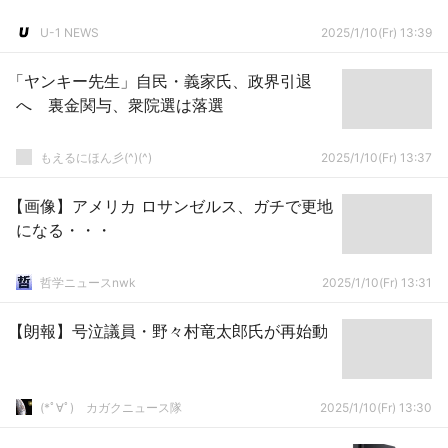
U-1 NEWS
2025/1/10(Fr) 13:39
「ヤンキー先生」自民・義家氏、政界引退
へ 裏金関与、衆院選は落選
もえるにほん彡(^)(^)
2025/1/10(Fr) 13:37
【画像】アメリカ ロサンゼルス、ガチで更地
になる・・・
哲学ニュースnwk
2025/1/10(Fr) 13:31
【朗報】号泣議員・野々村竜太郎氏が再始動
(*ﾟ∀ﾟ)ゞカガクニュース隊
2025/1/10(Fr) 13:30