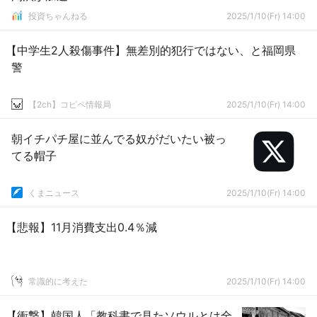
投資ちゃんねる
2025/1/10(Fr) 14:00
【中学生2人殺傷事件】無差別的犯行ではない、と福岡県
警
【2ch】コピペ情報局
2025/1/10(Fr) 14:00
朝イチパチ屋に並んでる奴がだいたい被っ
てる帽子
くまニュース
2025/1/10(Fr) 14:00
【悲報】11月消費支出0.4％減
常識的に考えた
2025/1/10(Fr) 14:00
【衝撃】韓国人「教科書で見たソウルとは全