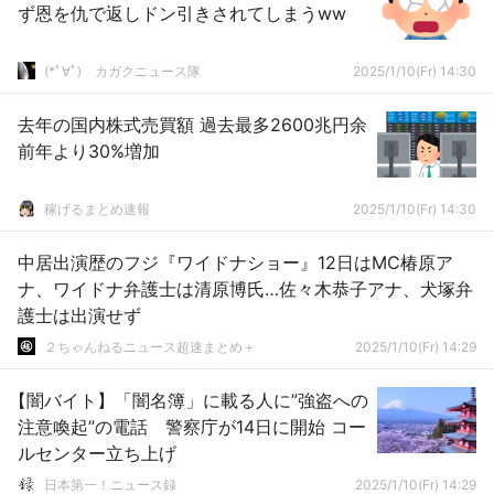
ず恩を仇で返しドン引きされてしまうww
(*ﾟ∀ﾟ)ゞカガクニュース隊
2025/1/10(Fr) 14:30
去年の国内株式売買額 過去最多2600兆円余
前年より30%増加
稼げるまとめ速報
2025/1/10(Fr) 14:30
中居出演歴のフジ『ワイドナショー』12日はMC椿原ア
ナ、ワイドナ弁護士は清原博氏…佐々木恭子アナ、犬塚弁
護士は出演せず
２ちゃんねるニュース超速まとめ＋
2025/1/10(Fr) 14:29
【闇バイト】「闇名簿」に載る人に”強盗への
注意喚起”の電話 警察庁が14日に開始 コー
ルセンター立ち上げ
日本第一！ニュース録
2025/1/10(Fr) 14:29