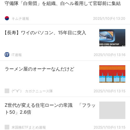
守備隊「白骨団」を組織、白ヘル着用して官邸前に集結
キムチ速報
2025/1/10(Fr) 13:20
【長寿】ワイのパソコン、15年目に突入
IT速報
2025/1/10(Fr) 13:16
ラーメン屋のオーナーなんだけど
(*ﾟ∀ﾟ)ゞカガクニュース隊
2025/1/10(Fr) 13:15
Z世代が変える住宅ローンの常識 「フラッ
ト50」2.6倍
米国株ETFまとめ速報
2025/1/10(Fr) 13:15