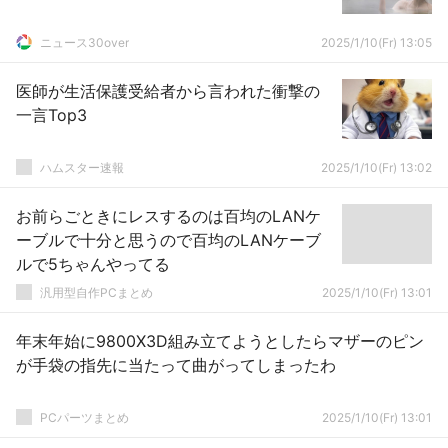
ニュース30over
2025/1/10(Fr) 13:05
医師が生活保護受給者から言われた衝撃の
一言Top3
ハムスター速報
2025/1/10(Fr) 13:02
お前らごときにレスするのは百均のLANケ
ーブルで十分と思うので百均のLANケーブ
ルで5ちゃんやってる
汎用型自作PCまとめ
2025/1/10(Fr) 13:01
年末年始に9800X3D組み立てようとしたらマザーのピン
が手袋の指先に当たって曲がってしまったわ
PCパーツまとめ
2025/1/10(Fr) 13:01