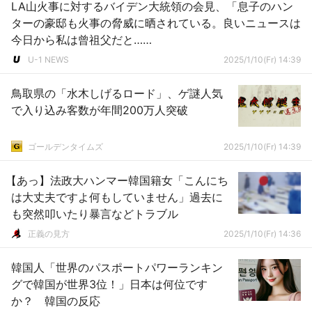
LA山火事に対するバイデン大統領の会見、「息子のハン
ターの豪邸も火事の脅威に晒されている。良いニュースは
今日から私は曾祖父だと……
U-1 NEWS
2025/1/10(Fr) 14:39
鳥取県の「水木しげるロード」、ゲ謎人気
で入り込み客数が年間200万人突破
ゴールデンタイムズ
2025/1/10(Fr) 14:39
【あっ】法政大ハンマー韓国籍女「こんにち
は大丈夫ですよ何もしていません」過去に
も突然叩いたり暴言などトラブル
正義の見方
2025/1/10(Fr) 14:36
韓国人「世界のパスポートパワーランキン
グで韓国が世界3位！」日本は何位です
か？ 韓国の反応