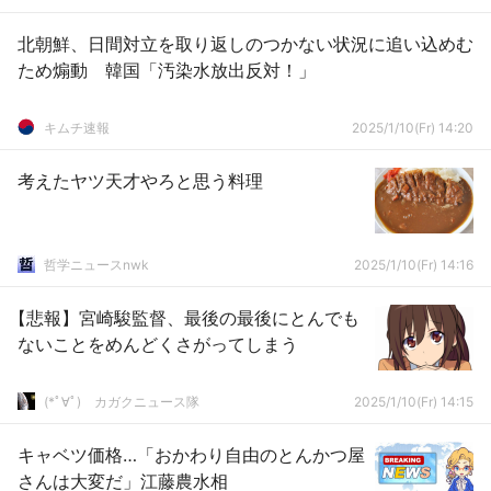
北朝鮮、日間対立を取り返しのつかない状況に追い込めむ
ため煽動 韓国「汚染水放出反対！」
キムチ速報
2025/1/10(Fr) 14:20
考えたヤツ天才やろと思う料理
哲学ニュースnwk
2025/1/10(Fr) 14:16
【悲報】宮崎駿監督、最後の最後にとんでも
ないことをめんどくさがってしまう
(*ﾟ∀ﾟ)ゞカガクニュース隊
2025/1/10(Fr) 14:15
キャベツ価格…「おかわり自由のとんかつ屋
さんは大変だ」江藤農水相