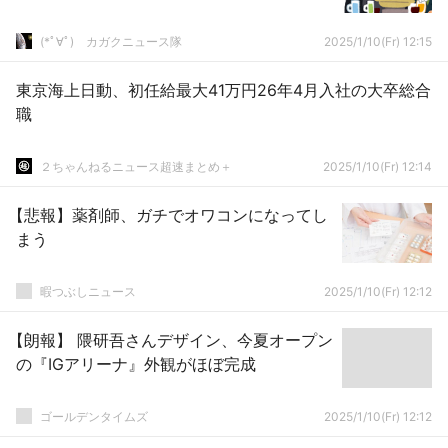
(*ﾟ∀ﾟ)ゞカガクニュース隊
2025/1/10(Fr) 12:15
東京海上日動、初任給最大41万円26年4月入社の大卒総合
職
２ちゃんねるニュース超速まとめ＋
2025/1/10(Fr) 12:14
【悲報】薬剤師、ガチでオワコンになってし
まう
暇つぶしニュース
2025/1/10(Fr) 12:12
【朗報】 隈研吾さんデザイン、今夏オープン
の『IGアリーナ』外観がほぼ完成
ゴールデンタイムズ
2025/1/10(Fr) 12:12