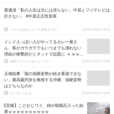
渡邊渚「私の人生は元には戻らない。中居とフジテレビは
許さない」 #中居正広性加害
２ちゃんねるニュース超速まとめ＋
2025/1/10(Fr) 13:14
インド人っぽい人がやってるカレー屋さ
ん、客がガラガラでもいつまでも潰れない
理由が衝撃的だとネットで話題に → ｗｗｗ
ｗｗｗｗｗｗｗｗｗｗｗｗｗｗｗ
政経ワロスまとめニュース♪
2025/1/10(Fr) 13:08
玉城知事「国の強硬姿勢が続き看過できな
い」最高裁判決を無視する沖縄、強硬姿勢
はどちらなのか
おーるじゃんる
2025/1/10(Fr) 13:06
【悲報】こどおじワイ、姉が朝風呂入った結
果ｗｗｗｗｗｗｗｗｗｗ