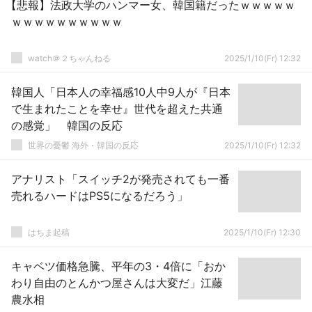
【悲報】法政大学のハンマー女、韓国籍だったｗｗｗｗｗ
ｗｗｗｗｗｗｗｗｗｗ
watch＠２ちゃんねる
2025/1/10(Fr) 12:32
韓国人「日本人の幸福感10人中9人が『日本
で生まれたことを幸せ』世代を超えた共通
の感覚」 韓国の反応
世界の憂鬱 海外・韓国の反応
2025/1/10(Fr) 12:32
アナリスト「スイッチ2が発売されても一番
売れるハードはPS5になるだろう」
はちま起稿
2025/1/10(Fr) 12:30
キャベツ価格急騰、平年の3・4倍に「おか
わり自由のとんかつ屋さんは大変だ」江藤
農水相