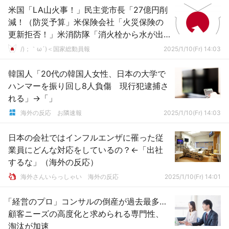
米国「LA山火事！」民主党市長「27億円削
減！（防災予算」米保険会社「火災保険の
更新拒否！」米消防隊「消火栓から水が出
ない！」ロサンゼルス「20兆円損失！」→
/)；｀ω´)＜国家総動員報
2025/1/10(Fr) 14:03
韓国人「20代の韓国人女性、日本の大学で
ハンマーを振り回し8人負傷 現行犯逮捕さ
れる」→「」
海外の反応 お隣速報
2025/1/10(Fr) 14:03
日本の会社ではインフルエンザに罹った従
業員にどんな対応をしているの？←「出社
するな」（海外の反応）
海外さんいらっしゃい 海外の反応
2025/1/10(Fr) 14:01
「経営のプロ」コンサルの倒産が過去最多…
顧客ニーズの高度化と求められる専門性、
淘汰が加速