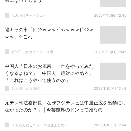
男になってしまう
もみあげチャ～シュ～
2025/1/10(Fr) 12:45
陽キャの車「ﾄﾞｩﾝｗｗｗﾄﾞｩﾝｗｗｗﾄﾞｩﾝｗ
ｗｗ」←これ
(*ﾟ∀ﾟ)ゞカガクニュース隊
2025/1/10(Fr) 12:45
中国人「日本のお風呂、これをやってみた
くなるよね？」 中国人「絶対にやめろ」
「これはこうやって使うのか」
じゃぽにか反応帳
2025/1/10(Fr) 12:44
元テレ朝法務部長「なぜフジテレビは中居正広を出禁にし
なかったのか？」 | 今芸能界のドンって誰なの
２ちゃんねるニュース超速まとめ＋
2025/1/10(Fr) 12:44