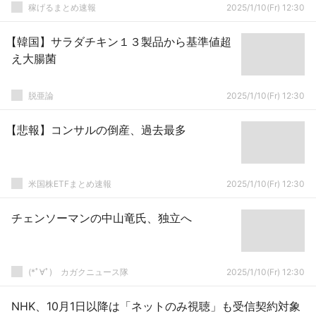
稼げるまとめ速報
2025/1/10(Fr) 12:30
【韓国】サラダチキン１３製品から基準値超
え大腸菌
脱亜論
2025/1/10(Fr) 12:30
【悲報】コンサルの倒産、過去最多
米国株ETFまとめ速報
2025/1/10(Fr) 12:30
チェンソーマンの中山竜氏、独立へ
(*ﾟ∀ﾟ)ゞカガクニュース隊
2025/1/10(Fr) 12:30
NHK、10月1日以降は「ネットのみ視聴」も受信契約対象