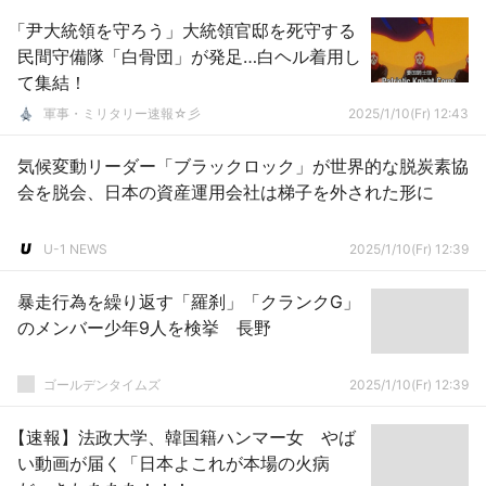
「尹大統領を守ろう」大統領官邸を死守する
民間守備隊「白骨団」が発足…白ヘル着用し
て集結！
軍事・ミリタリー速報☆彡
2025/1/10(Fr) 12:43
気候変動リーダー「ブラックロック」が世界的な脱炭素協
会を脱会、日本の資産運用会社は梯子を外された形に
U-1 NEWS
2025/1/10(Fr) 12:39
暴走行為を繰り返す「羅刹」「クランクG」
のメンバー少年9人を検挙 長野
ゴールデンタイムズ
2025/1/10(Fr) 12:39
【速報】法政大学、韓国籍ハンマー女 やば
い動画が届く「日本よこれが本場の火病