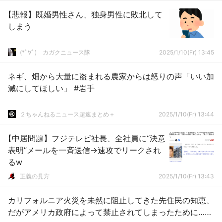
【悲報】既婚男性さん、独身男性に敗北して
しまう
(*ﾟ∀ﾟ)ゞカガクニュース隊
2025/1/10(Fr) 13:45
ネギ、畑から大量に盗まれる農家からは怒りの声「いい加
減にしてほしい」 #岩手
２ちゃんねるニュース超速まとめ＋
2025/1/10(Fr) 13:44
【中居問題】フジテレビ社長、全社員に“決意
表明”メールを一斉送信→速攻でリークされ
るw
正義の見方
2025/1/10(Fr) 13:43
カリフォルニア火災を未然に阻止してきた先住民の知恵、
だがアメリカ政府によって禁止されてしまったために……