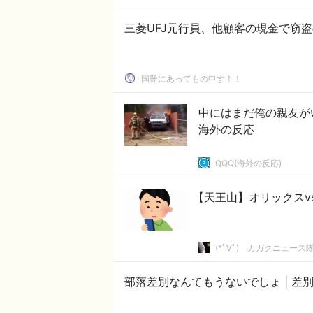
国難にあってもの申す！！
中にはまだ俺の親友が
海外の反応
QQQ(海外の反応)
【天王山】オリックスvs
(*ﾟ∀ﾟ)ゞカガクニュース
部落差別