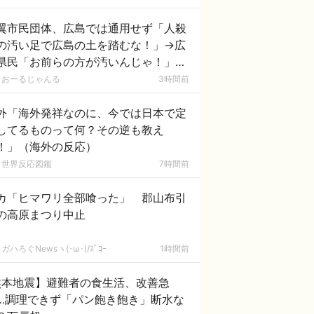
翼市民団体、広島では通用せず「人殺
の汚い足で広島の土を踏むな！」→広
県民「お前らの方が汚いんじゃ！」
ワシらが広島県民じゃ」
おーるじゃんる
3時間前
外「海外発祥なのに、今では日本で定
してるものって何？その逆も教え
！」（海外の反応）
世界反応図鑑
7時間前
カ「ヒマワリ全部喰った」 郡山布引
の高原まつり中止
ガハろぐNewsヽ(･ω･)/ｽﾞｺｰ
1時間前
熊本地震】避難者の食生活、改善急
…調理できず「パン飽き飽き」断水な