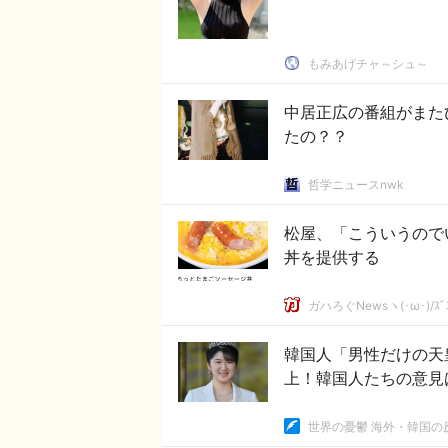
もみあげチャ～シュ～
中居正広の番組がまた
たの？？
哲学ニュースnwk
松屋、「こういうので
丼を提供する
ガハろぐNewsヽ(･ω･)/ｽﾞ
韓国人「男性だけの天
上！韓国人たちの意見
世界の憂鬱 海外・韓国の