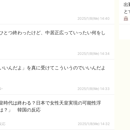
出
と
溢
2025/1/8(We) 14:40
ひとつ終わったけど、中居正広っていったい何をし
2025/1/8(We) 14:34
いいんだよ」を真に受けてこういうのでいいんだよ
ｺｰ
2025/1/8(We) 14:33
皇時代は終わる？日本で女性天皇実現の可能性浮
は？」 韓国の反応
反応
2025/1/8(We) 14:32