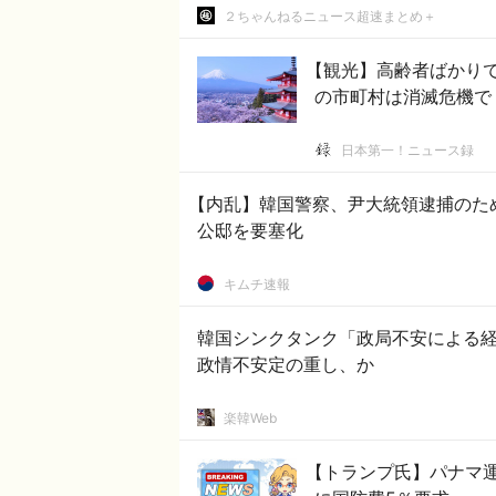
２ちゃんねるニュース超速まとめ＋
【観光】高齢者ばかり
の市町村は消滅危機で
日本第一！ニュース録
【内乱】韓国警察、尹大統領逮捕のた
公邸を要塞化
キムチ速報
韓国シンクタンク「政局不安による経
政情不安定の重し、か
楽韓Web
【トランプ氏】パナマ運