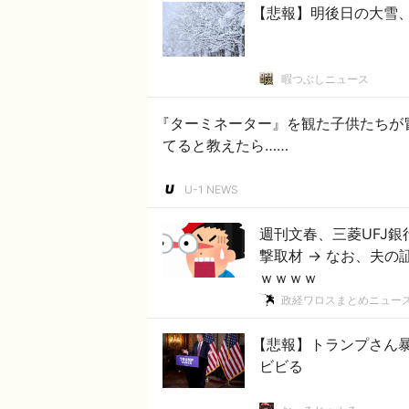
【悲報】明後日の大雪
暇つぶしニュース
『ターミネーター』を観た子供たちが
てると教えたら……
U-1 NEWS
週刊文春、三菱UFJ銀
撃取材 → なお、夫の
ｗｗｗｗ
政経ワロスまとめニュー
【悲報】トランプさん
ビビる