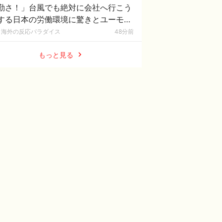
勤さ！」台風でも絶対に会社へ行こう
する日本の労働環境に驚きとユーモア
れる本音を語り合う外国人たち
海外の反応パラダイス
48分前
もっと見る