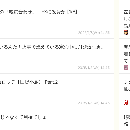
三菱UFJ元行員、他顧客の現金で窃盗の「帳尻合わせ」 FXに投資か [1/8]
左
し
島
「
2025/1/8(We) 14:55
いるんだ！火事で燃えている家の中に飛び込む男。
海
着
て
2025/1/8(We) 14:45
ロッテ【田嶋小島】 Part.2
シ
風
隊
2025/1/8(We) 14:45
なんてもうないでしょ | 差別じゃなくて利権でしょ
【
務