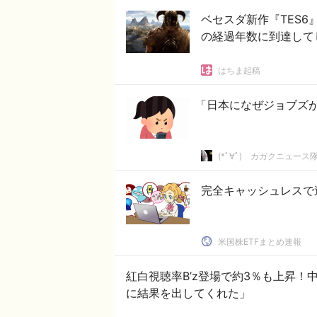
ベセスダ新作『TES6
の経過年数に到達して
はちま起稿
「日本になぜジョブズ
(*ﾟ∀ﾟ)ゞカガクニュース
完全キャッシュレスで
米国株ETFまとめ速報
紅白視聴率B’z登場で約3％も上昇！
に結果を出してくれた」