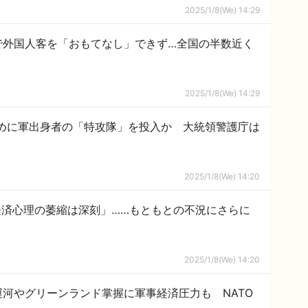
2025/1/8(We) 14:29
で外国人客を「おもてなし」できず…全国の半数近く
2025/1/8(We) 14:29
めに軍出身者の「特攻隊」を投入か 大統領警護庁は
2025/1/8(We) 14:20
済心理の萎縮は深刻」……もともとの不況にさらに
2025/1/8(We) 14:20
河やグリーンランド掌握に軍事経済圧力も NATO