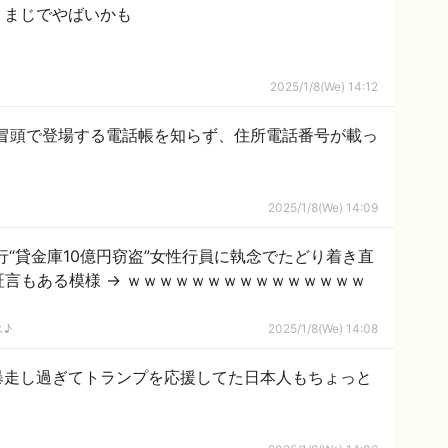
、まじでやばいかも
2025/1/8(We) 14:12
冒頭で登場する電話帳を知らず、住所電話番号が載っ
2025/1/8(We) 14:09
行“貸金庫10億円窃盗”女性行員に執念でたどり着き直
証言もある模様 → ｗｗｗｗｗｗｗｗｗｗｗｗｗｗｗ
ス♪
2025/1/8(We) 14:08
暴走し過ぎてトランプを応援してた日本人もちょっと