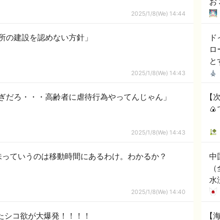
お
2025/1/8(We) 14:44
所の建設を認めない方針」
ド
ロ
と
2025/1/8(We) 14:43
ぎだろ・・・高齢者に虐待行為やってんじゃん」
【

2025/1/8(We) 14:43
醐味っていうのは移動時間にあるわけ。わかるか？
中
（
水
ダ
2025/1/8(We) 14:40
れ
あたシコ欲が大爆発！！！！
【