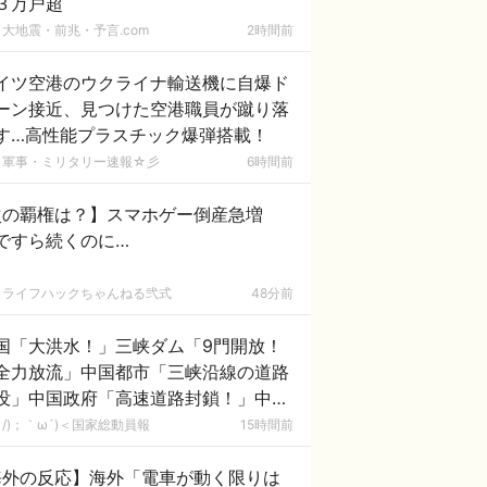
３万戸超
大地震・前兆・予言.com
2時間前
イツ空港のウクライナ輸送機に自爆ド
ーン接近、見つけた空港職員が蹴り落
す…高性能プラスチック爆弾搭載！
軍事・ミリタリー速報☆彡
6時間前
次の覇権は？】スマホゲー倒産急増
ですら続くのに…
ライフハックちゃんねる弐式
48分前
国「大洪水！」三峡ダム「9門開放！
全力放流」中国都市「三峡沿線の道路
没」中国政府「高速道路封鎖！」中国
ム「緊急放流に合わせて開門（土砂崩
/)；｀ω´)＜国家総動員報
15時間前
発生」→
海外の反応】海外「電車が動く限りは