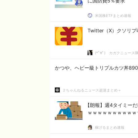
に国防費5％要求
米国株ETFまとめ速報
Twitter（X）ク
(*ﾟ∀ﾟ)ゞカガクニュース
かつや、ヘビー級トリプルカツ丼890円
２ちゃんねるニュース超速まとめ＋
【朗報】週4タイミー
ｗｗｗｗｗｗｗｗｗｗ
稼げるまとめ速報