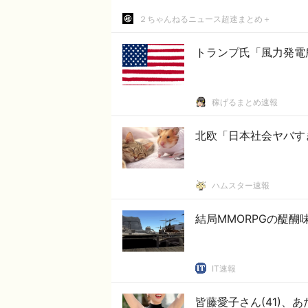
２ちゃんねるニュース超速まとめ＋
トランプ氏「風力発電
稼げるまとめ速報
北欧「日本社会ヤバす
ハムスター速報
結局MMORPGの醍
IT速報
皆藤愛子さん(41)、