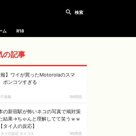
ーム
R18
気の記事
報】ワイが買ったMotorolaのスマ
、ポンコツすぎる
IT速報
1時間前
本の新宿駅が怖いネコの写真で鳩対策
た結果→ちゃんと理解してて笑うｗｗ
【タイ人の反応】
タイの反応 タイコエ
1時間前