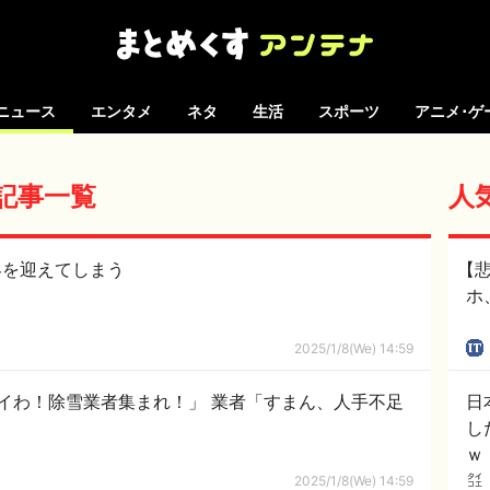
ニュース
エンタメ
ネタ
生活
スポーツ
アニメ･ゲ
の記事一覧
人
界を迎えてしまう
【悲
ホ
2025/1/8(We) 14:59
イわ！除雪業者集まれ！」 業者「すまん、人手不足
日
し
ｗ
2025/1/8(We) 14:59