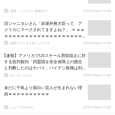
軍事・ミリタリー速報☆彡
2025/1/5(Su) 13:08
旧ジャニタレさん「岩屋外務大臣って、ア
メリカにマークされてますよね？」 → ｗｗ
ｗｗｗｗｗｗｗｗｗｗｗｗｗｗｗｗｗｗｗ
ｗｗ
政経ワロスまとめニュース♪
2025/1/5(Su) 13:08
【速報】アメリカでUSスチール買収阻止に対
する批判殺到「同盟国を安全保障上の懸念
と判断したのはヤバイ」バイデン政権は判
断を誤った可能性
おーるじゃんる
2025/1/5(Su) 13:06
未だに千鳥より面白い芸人が生まれない理
由ｗｗｗｗｗｗｗｗｗｗ
ニュース30over
2025/1/5(Su) 13:05