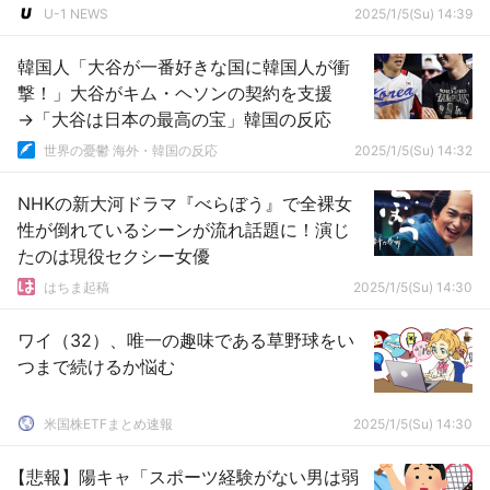
U-1 NEWS
2025/1/5(Su) 14:39
韓国人「大谷が一番好きな国に韓国人が衝
撃！」大谷がキム・ヘソンの契約を支援
→「大谷は日本の最高の宝」韓国の反応
世界の憂鬱 海外・韓国の反応
2025/1/5(Su) 14:32
NHKの新大河ドラマ『べらぼう』で全裸女
性が倒れているシーンが流れ話題に！演じ
たのは現役セクシー女優
はちま起稿
2025/1/5(Su) 14:30
ワイ（32）、唯一の趣味である草野球をい
つまで続けるか悩む
米国株ETFまとめ速報
2025/1/5(Su) 14:30
【悲報】陽キャ「スポーツ経験がない男は弱