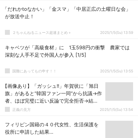
「だれかtoなかい」「金スマ」「中居正広の土曜日な会」
が放送中止！
２ちゃんねるニュース超速まとめ＋
2025/1/5(Su) 13:59
キャベツが「高級食材」に 1玉598円の衝撃 農家では
深刻な人手不足で外国人が参入 [1/5]
国難にあってもの申す！！
2025/1/5(Su) 13:55
【画像あり】「ガッシュ!!」年賀状に「旭日
旗」があると“韓国ファン一同”から抗議→作
者、ほぼ完璧に近い反論で完全拒否→結
果、鬼バズる
正義の見方
2025/1/5(Su) 13:54
フィリピン国籍の４０代女性、生活保護を
役所に申請した結果…