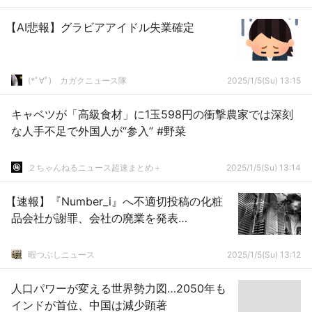
【AI悲報】グラビアアイドル失業確定
(*ﾟ∀ﾟ)ゞカガクニュース隊
2025/1/5(Su) 13:15
キャベツが「高級食材」に1玉598円の衝撃農家では深刻
な人手不足で外国人が“参入” #野菜
２ちゃんねるニュース超速まとめ＋
2025/1/5(Su) 13:14
【速報】『Number_i』へ不適切投稿の化粧
品会社が謝罪、会社の廃業を発表…
暇つぶしニュース
2025/1/5(Su) 13:12
人口パワーが変える世界勢力図…2050年も
インドが首位、中国は減少顕著