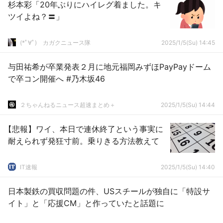
杉本彩「20年ぶりにハイレグ着ました。キ
ツイよね？〓」
(*ﾟ∀ﾟ)ゞカガクニュース隊
2025/1/5(Su) 14:45
与田祐希が卒業発表２月に地元福岡みずほPayPayドーム
で卒コン開催へ #乃木坂46
２ちゃんねるニュース超速まとめ＋
2025/1/5(Su) 14:44
【悲報】ワイ、本日で連休終了という事実に
耐えられず発狂寸前。乗りきる方法教えて
IT速報
2025/1/5(Su) 14:40
日本製鉄の買収問題の件、USスチールが独自に「特設サ
イト」と「応援CM」と作っていたと話題に