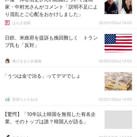
家・中村光さんがコメント「説明不足によ
り混乱とご心配をおかけしました」
はちま起稿
2025/1/5(Su) 14:00
日鉄、米政府を提訴も挽回難しく トラン
プ氏も「反対」
稼げるまとめ速報
2025/1/5(Su) 14:00
「うつは金で治る」ってデマでしょ
投資ちゃんねる
2025/1/5(Su) 14:00
【驚愕】「10年以上韓国を無視した有名企
業、そのトップは誰？韓国人が語る」