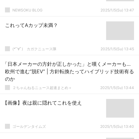
NEWSOKU BLOG
2025/1/5(Su) 13:47
これってAカップ未満？
(*ﾟ∀ﾟ)ゞカガクニュース隊
2025/1/5(Su) 13:45
「日本メーカーの方針が正しかった」と嘆くメーカーも…
欧州で進む“脱EV” | 方針転換たってハイブリッド技術有る
のか
２ちゃんねるニュース超速まとめ＋
2025/1/5(Su) 13:44
【画像】夜は親に隠れてこれを使え
ゴールデンタイムズ
2025/1/5(Su) 13:40