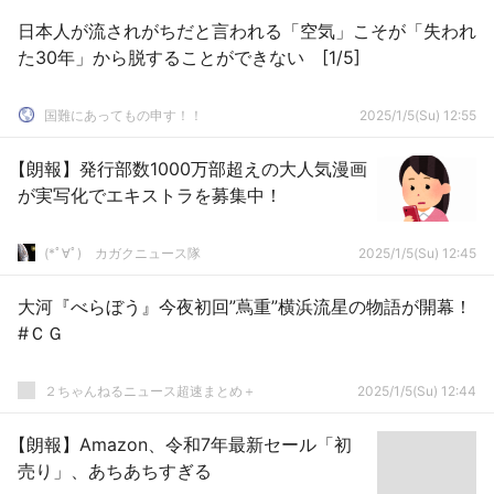
日本人が流されがちだと言われる「空気」こそが「失われ
た30年」から脱することができない [1/5]
国難にあってもの申す！！
2025/1/5(Su) 12:55
【朗報】発行部数1000万部超えの大人気漫画
が実写化でエキストラを募集中！
(*ﾟ∀ﾟ)ゞカガクニュース隊
2025/1/5(Su) 12:45
大河『べらぼう』今夜初回”蔦重”横浜流星の物語が開幕！
#ＣＧ
２ちゃんねるニュース超速まとめ＋
2025/1/5(Su) 12:44
【朗報】Amazon、令和7年最新セール「初
売り」、あちあちすぎる