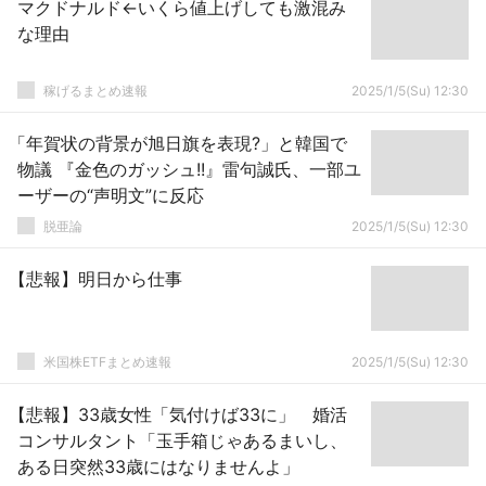
マクドナルド←いくら値上げしても激混み
な理由
稼げるまとめ速報
2025/1/5(Su) 12:30
「年賀状の背景が旭日旗を表現?」と韓国で
物議 『金色のガッシュ!!』雷句誠氏、一部ユ
ーザーの“声明文”に反応
脱亜論
2025/1/5(Su) 12:30
【悲報】明日から仕事
米国株ETFまとめ速報
2025/1/5(Su) 12:30
【悲報】33歳女性「気付けば33に」 婚活
コンサルタント「玉手箱じゃあるまいし、
ある日突然33歳にはなりませんよ」