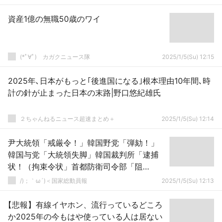
資産1億の無職50歳のワイ
(*ﾟ∀ﾟ)ゞカガクニュース隊
2025/1/5(Su) 12:15
2025年､日本がもっと｢後進国になる｣根本理由10年間､時
計の針が止まった日本の末路|野口悠紀雄氏
２ちゃんねるニュース超速まとめ＋
2025/1/5(Su) 12:14
尹大統領「戒厳令！」韓国野党「弾劾！」
韓国与党「大統領失脚」韓国裁判所「逮捕
状！（拘束令状」首都防衛司令部「阻
止！」韓国世論「大統領支持！（40％突
/)；｀ω´)＜国家総動員報
2025/1/5(Su) 12:13
破」→
【悲報】有線イヤホン、流行っているどころ
か2025年の今もはや使っている人は居ない