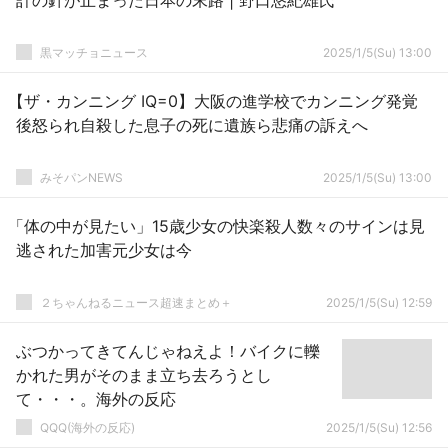
計の針が止まった日本の末路 | 野口悠紀雄氏
黒マッチョニュース
2025/1/5(Su) 13:00
【ザ・カンニング IQ=0】大阪の進学校でカンニング発覚
後怒られ自殺した息子の死に遺族ら悲痛の訴えへ
みそパンNEWS
2025/1/5(Su) 13:00
「体の中が見たい」15歳少女の快楽殺人数々のサインは見
逃された加害元少女は今
２ちゃんねるニュース超速まとめ＋
2025/1/5(Su) 12:59
ぶつかってきてんじゃねえよ！バイクに轢
かれた男がそのまま立ち去ろうとし
て・・・。海外の反応
QQQ(海外の反応)
2025/1/5(Su) 12:56