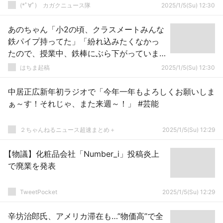
(*ﾟ∀ﾟ)ゞカガクニュース隊
2025/1/5(Su) 12:30
あのちゃん「小2の頃、クラスメートみんな
鉄パイプ持ってた」「紛れ込みたくなかっ
たので、授業中、鉄棒にぶら下がっていま
した」
はちま起稿
2025/1/5(Su) 12:30
中居正広新年初ラジオで「今年一年もよろしくお願いしま
ぁ～す！それじゃ、また来週～！」 #芸能
２ちゃんねるニュース超速まとめ＋
2025/1/5(Su) 12:29
【物議】化粧品会社「Number_i」投稿炎上
で廃業を発表
TweetPocket
2025/1/5(Su) 12:29
辛坊治郎氏、アメリカ滞在も…”物価高”で全