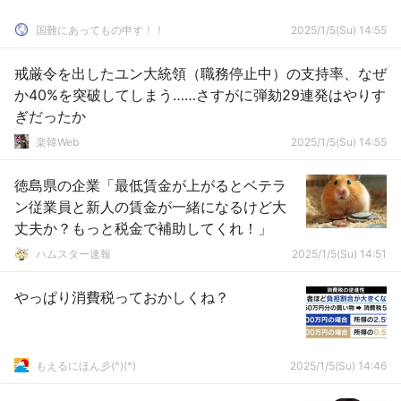
国難にあってもの申す！！
2025/1/5(Su) 14:55
戒厳令を出したユン大統領（職務停止中）の支持率、なぜ
か40%を突破してしまう……さすがに弾劾29連発はやりす
ぎだったか
楽韓Web
2025/1/5(Su) 14:55
徳島県の企業「最低賃金が上がるとベテラ
ン従業員と新人の賃金が一緒になるけど大
丈夫か？もっと税金で補助してくれ！」
ハムスター速報
2025/1/5(Su) 14:51
やっぱり消費税っておかしくね？
もえるにほん彡(^)(^)
2025/1/5(Su) 14:46