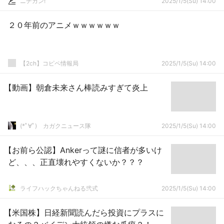
ニチカン!
2025/1/5(Su) 14:00
２０年前のアニメｗｗｗｗｗｗ
【2ch】コピペ情報局
2025/1/5(Su) 14:00
【動画】朝倉未来さん棒読みすぎて炎上
(*ﾟ∀ﾟ)ゞカガクニュース隊
2025/1/5(Su) 14:00
【お前ら公認】Ankerって謎に信者が多いけ
ど、、、正直壊れやすくないか？？？
ライフハックちゃんねる弐式
2025/1/5(Su) 14:00
【米国株】日経新聞読んだら投資にプラスに