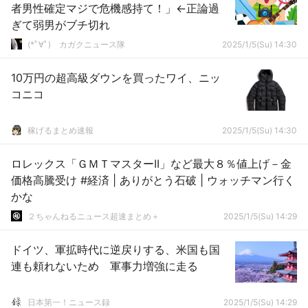
者男性確定マジで危機感持て！」←正論過
ぎて弱男がブチ切れ
(*ﾟ∀ﾟ)ゞカガクニュース隊
2025/1/5(Su) 14:30
10万円の超高級ダウンを買ったワイ、ニッ
コニコ
稼げるまとめ速報
2025/1/5(Su) 14:30
ロレックス「ＧＭＴマスターII」など最大８％値上げ－金
価格高騰受け #経済 | ありがとう石破 | ウォッチマン行く
かな
２ちゃんねるニュース超速まとめ＋
2025/1/5(Su) 14:29
ドイツ、軍拡時代に逆戻りする、米国も国
連も頼れないため 軍事力増強に走る
日本第一！ニュース録
2025/1/5(Su) 14:29