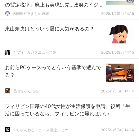
の暫定税率」廃止も実現は先…政府のイジメ
に国民はウンザリ
米国株ETFまとめ速報
2025/1/5(Su) 14:15
東山奈央はどういう層に人気があるの？
(*ﾟ∀ﾟ)ゞカガクニュース隊
2025/1/5(Su) 14:15
お前らPCケースってどういう基準で選んで
る？
理想ちゃんねる
2025/1/5(Su) 14:14
フィリピン国籍の40代女性が生活保護を申請、役所「生
活に困っているなら、フィリピンに帰ればいい」
２ちゃんねるニュース超速まとめ＋
2025/1/5(Su) 14:14