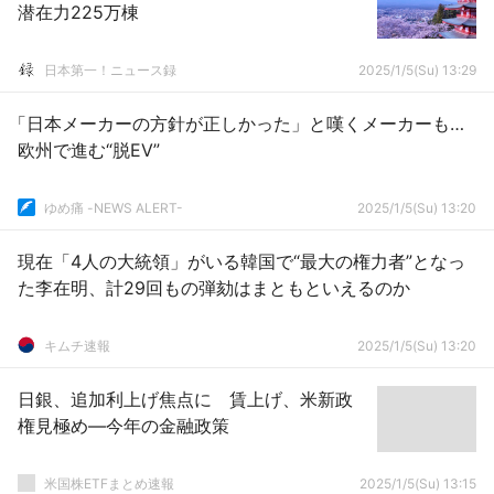
潜在力225万棟
日本第一！ニュース録
2025/1/5(Su) 13:29
「日本メーカーの方針が正しかった」と嘆くメーカーも…
欧州で進む“脱EV”
ゆめ痛 -NEWS ALERT-
2025/1/5(Su) 13:20
現在「4人の大統領」がいる韓国で“最大の権力者”となっ
た李在明、計29回もの弾劾はまともといえるのか
キムチ速報
2025/1/5(Su) 13:20
日銀、追加利上げ焦点に 賃上げ、米新政
権見極め―今年の金融政策
米国株ETFまとめ速報
2025/1/5(Su) 13:15