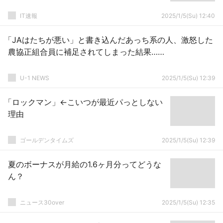
IT速報
2025/1/5(Su) 12:40
「JAはたちが悪い」と書き込んだあっち系の人、激怒した
農協正組合員に補足されてしまった結果……
U-1 NEWS
2025/1/5(Su) 12:39
「ロックマン」←こいつが最近パっとしない
理由
ゴールデンタイムズ
2025/1/5(Su) 12:39
夏のボーナスが月給の1.6ヶ月分ってどうな
ん？
ニュース30over
2025/1/5(Su) 12:35