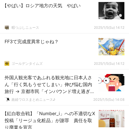
【やばい】ロシア地方の天気 やばい
暇つぶしニュース
2025/1/5(Su) 14:12
FF3て完成度異常じゃね？
ゴールデンタイムズ
2025/1/5(Su) 14:12
外国人観光客であふれる観光地に日本人さ
ん「行く気もうせてしまい」伸び悩む国内
旅行 → 京都市民「インバウンド増え過ぎ
て、通行するのも一苦労だ！」
政経ワロスまとめニュース♪
2025/1/5(Su) 14:08
【紅白歌合戦】「Number_i」への不適切なX
投稿「リージュ化粧品」が謝罪 責任を取
り廃業を宣言