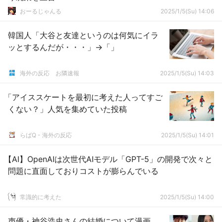
おーるじゃんる
2025/1/5(Su) 14:06
韓国人「大谷と友達というのは何気にイラ
ッとするんだが・・・」→「」
海外の反応 お隣速報
2025/1/5(Su) 14:03
「アイススケートを最初に考えた人ってすご
くない？」人気を集めていた投稿
らばQ - 海外の反応
2025/1/5(Su) 14:01
【AI】OpenAIは次世代AIモデル「GPT-5」の開発で次々と
問題に直面しておりコストが膨らんでいる
常識的に考えた
2025/1/5(Su) 14:00
声優・神谷浩史さんの結婚について漫画