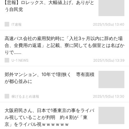
【悲報】ロレックス、大幅値上げ。ありがと
う自民党
IT速報
2025/1/5(Su) 13:40
高速バス会社の雇用契約時に「入社3ヶ月以内に辞めた場
合、全費用の返還」と記載、寮に関しても個室とは名ばか
りで……
U-1 NEWS
2025/1/5(Su) 13:39
郊外マンション、10年で1割狭く 専有面積
が都心並みに
稼げるまとめ速報
2025/1/5(Su) 13:30
大阪府民さん、日本で1番東京の事をライバ
ル視していることが判明 約４割が「東
京」をライバル視ｗｗｗｗｗｗ