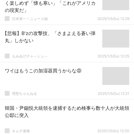
く楽しめず「懐も寒い」「これがアメリカ
の現実だ」
日本第一！ニュース録
2025/1/5(Su) 12:29
【悲報】B'zの攻撃技、「さまよえる蒼い弾
丸」しかない
もみあげチャ～シュ～
2025/1/5(Su) 12:25
ワイはもうこの加湿器買うからな😡
理想ちゃんねる
2025/1/5(Su) 12:21
韓国・尹錫悦大統領を逮捕するため検事ら数十人が大統領
公邸に突入
キムチ速報
2025/1/5(Su) 12:20