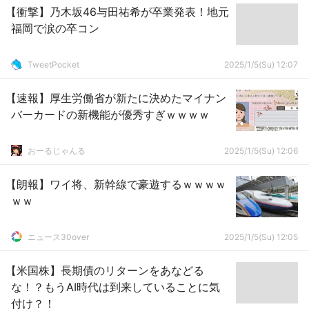
【衝撃】乃木坂46与田祐希が卒業発表！地元
福岡で涙の卒コン
TweetPocket
2025/1/5(Su) 12:07
【速報】厚生労働省が新たに決めたマイナン
バーカードの新機能が優秀すぎｗｗｗｗ
おーるじゃんる
2025/1/5(Su) 12:06
【朗報】ワイ将、新幹線で豪遊するｗｗｗｗ
ｗｗ
ニュース30over
2025/1/5(Su) 12:05
【米国株】長期債のリターンをあなどる
な！？もうAI時代は到来していることに気
付け？！