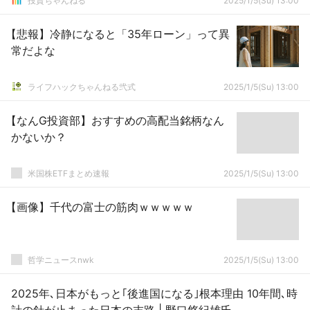
投資ちゃんねる
2025/1/5(Su) 13:00
【悲報】冷静になると「35年ローン」って異
常だよな
ライフハックちゃんねる弐式
2025/1/5(Su) 13:00
【なんG投資部】おすすめの高配当銘柄なん
かないか？
米国株ETFまとめ速報
2025/1/5(Su) 13:00
【画像】千代の富士の筋肉ｗｗｗｗｗ
哲学ニュースnwk
2025/1/5(Su) 13:00
2025年､日本がもっと｢後進国になる｣根本理由 10年間､時