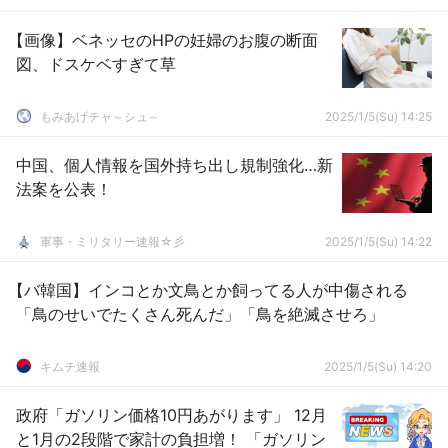
【画像】ベネッセのHPの妊婦のお腹の断面
図、ドスケベすぎて草
もみあげチャ～シュ～
2025/1/5(Su) 14:25
中国、個人情報を国外持ち出し規制強化…新
法案を公表！
軍事・ミリタリー速報☆彡
2025/1/5(Su) 14:22
【バ韓国】インコとか文鳥とか飼ってる人が中傷される
「鳥のせいでたくさん死んだ」「鳥を絶滅させろ」
キムチ速報
2025/1/5(Su) 14:20
政府「ガソリン価格10円あがります」 12月
と1月の2段階で家計の負担増！ 「ガソリン