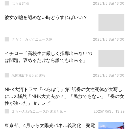
はちま起稿
2025/1/5(Su) 13:30
彼女が嘘を認めない時どうすればいい？
(*ﾟ∀ﾟ)ゞカガクニュース隊
2025/1/5(Su) 13:30
イチロー「高校生に厳しく指導出来ないの
は問題。褒めるだけなら誰でも出来る」
米国株ETFまとめ速報
2025/1/5(Su) 13:30
NHK大河ドラマ『べらぼう』第1話裸の女性死体が大写し
に…Ｘ騒然「NHK大丈夫か？」「民放でもない」「裸の女
性が映った」 #テレビ
２ちゃんねるニュース超速まとめ＋
2025/1/5(Su) 13:29
東京都、4月から太陽光パネル義務化 発電