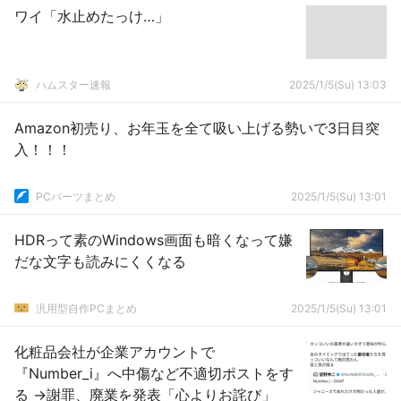
ワイ「水止めたっけ…」
ハムスター速報
2025/1/5(Su) 13:03
Amazon初売り、お年玉を全て吸い上げる勢いで3日目突
入！！！
PCパーツまとめ
2025/1/5(Su) 13:01
HDRって素のWindows画面も暗くなって嫌
だな文字も読みにくくなる
汎用型自作PCまとめ
2025/1/5(Su) 13:01
化粧品会社が企業アカウントで
『Number_i』へ中傷など不適切ポストをす
る →謝罪、廃業を発表「心よりお詫び」