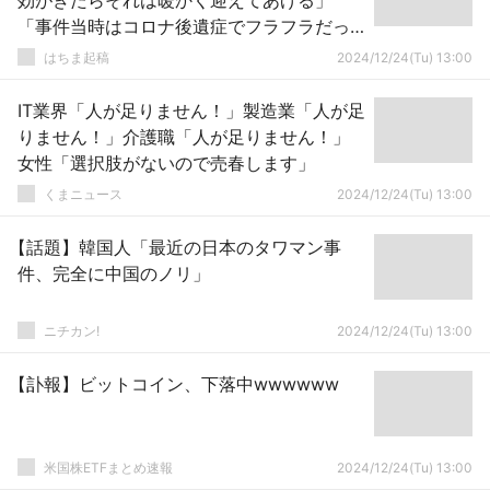
効がきたらそれは暖かく迎えてあげる」
「事件当時はコロナ後遺症でフラフラだっ
た」
はちま起稿
2024/12/24(Tu) 13:00
IT業界「人が足りません！」製造業「人が足
りません！」介護職「人が足りません！」
女性「選択肢がないので売春します」
くまニュース
2024/12/24(Tu) 13:00
【話題】韓国人「最近の日本のタワマン事
件、完全に中国のノリ」
ニチカン!
2024/12/24(Tu) 13:00
【訃報】ビットコイン、下落中wwwwww
米国株ETFまとめ速報
2024/12/24(Tu) 13:00