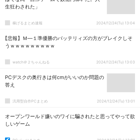
生狂わされた」
稼げるまとめ速報
2024/12/24(Tu) 13:04
【悲報】Ｍ―１準優勝のバッテリィズの方がブレイクしそ
うｗｗｗｗｗｗｗｗｗ
watch＠２ちゃんねる
2024/12/24(Tu) 13:03
PCデスクの奥行きは何cmがいいのか問題の
答え
汎用型自作PCまとめ
2024/12/24(Tu) 13:01
オープンワールド嫌いのワイに騙されたと思ってやって欲
しいゲーム