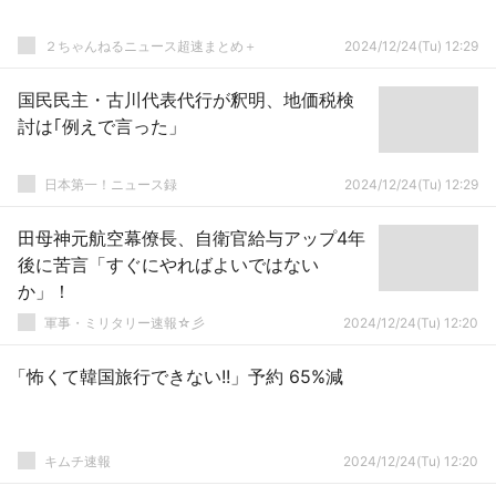
２ちゃんねるニュース超速まとめ＋
2024/12/24(Tu) 12:29
国民民主・古川代表代行が釈明、地価税検
討は｢例えで言った」
日本第一！ニュース録
2024/12/24(Tu) 12:29
田母神元航空幕僚長、自衛官給与アップ4年
後に苦言「すぐにやればよいではない
か」！
軍事・ミリタリー速報☆彡
2024/12/24(Tu) 12:20
「怖くて韓国旅行できない!!」予約 65%減
キムチ速報
2024/12/24(Tu) 12:20