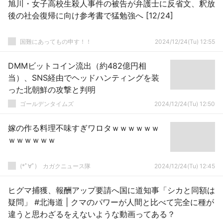
旭川・女子高校生殺人事件の被告が弁護士に反省文、釈放
後の社会復帰に向け参考書で猛勉強へ [12/24]
国難にあってもの申す！！
2024/12/24(Tu) 12:55
DMMビットコイン流出（約482億円相
当）、SNS経由でヘッドハンティングを装
った北朝鮮の攻撃と判明
ゴールデンタイムズ
2024/12/24(Tu) 12:50
嫁の作る料理不味すぎワロタｗｗｗｗｗｗ
ｗｗｗｗｗｗ
(*ﾟ∀ﾟ)ゞカガクニュース隊
2024/12/24(Tu) 12:45
ヒグマ捕獲、報酬アップ要請へ国に道知事「シカと同額は
疑問」 #北海道 | クマのパワーが人間と比べて完全に種が
違うと思わざるをえないような動画ってある？