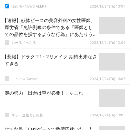
ゆめ痛 -NEWS ALERT-
2024/12/24(Tu) 13:07
【速報】献体ピースの美容外科の女性医師、
厚労省「免許剥奪の条件である『医師とし
ての品位を損するような行為』にあたりう
る」きたああ！！！
おーるじゃんる
2024/12/24(Tu) 13:06
【悲報】ドラクエ1・2リメイク 期待出来なさ
すぎる
ニュース30over
2024/12/24(Tu) 13:05
謎の勢力「田舎は車が必要！」←これ
ネット速報まとめ超
2024/12/24(Tu) 13:05
はてな民「自作ゲームで数億円稼いだ。人