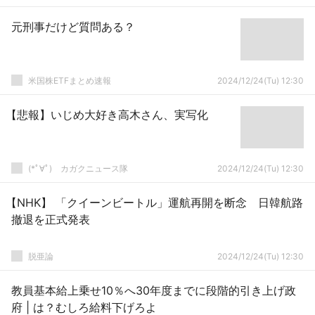
元刑事だけど質問ある？
米国株ETFまとめ速報
2024/12/24(Tu) 12:30
【悲報】いじめ大好き高木さん、実写化
(*ﾟ∀ﾟ)ゞカガクニュース隊
2024/12/24(Tu) 12:30
【NHK】 「クイーンビートル」運航再開を断念 日韓航路
撤退を正式発表
脱亜論
2024/12/24(Tu) 12:30
教員基本給上乗せ10％へ30年度までに段階的引き上げ政
府 | は？むしろ給料下げろよ