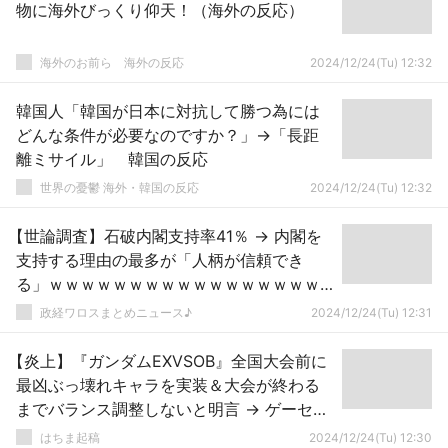
物に海外びっくり仰天！（海外の反応）
海外のお前ら 海外の反応
2024/12/24(Tu) 12:32
韓国人「韓国が日本に対抗して勝つ為には
どんな条件が必要なのですか？」→「長距
離ミサイル」 韓国の反応
世界の憂鬱 海外・韓国の反応
2024/12/24(Tu) 12:32
【世論調査】石破内閣支持率41％ → 内閣を
支持する理由の最多が「人柄が信頼でき
る」ｗｗｗｗｗｗｗｗｗｗｗｗｗｗｗｗｗ
ｗｗ
政経ワロスまとめニュース♪
2024/12/24(Tu) 12:31
【炎上】『ガンダムEXVSOB』全国大会前に
最凶ぶっ壊れキャラを実装＆大会が終わる
までバランス調整しないと明言 → ゲーセン
過疎化して緊急下方修正
はちま起稿
2024/12/24(Tu) 12:30