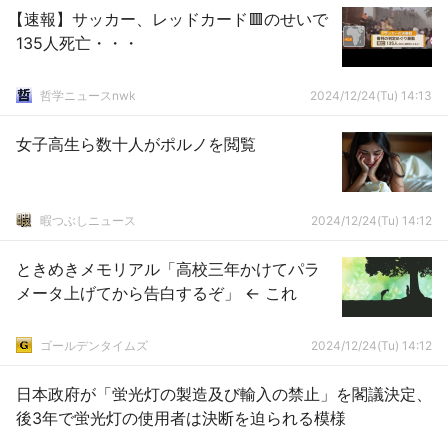
【速報】サッカー、レッドカード🟥のせいで
135人死亡・・・
哲学ニュースnwk
2024/12/24(Tu) 14:13
女子高生ら数十人がポルノを閲覧
暇つぶしニュース
2024/12/24(Tu) 14:12
ときめきメモリアル「高校三年かけてパラ
メータ上げてから告白するぞ」 ← これ
ゴールデンタイムズ
2024/12/24(Tu) 14:12
日本政府が「蛍光灯の製造及び輸入の禁止」を閣議決定、
後3年で蛍光灯の使用者は決断を迫られる模様