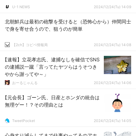
U-1 NEWS
2024/12/24(Tu) 14:09
北朝鮮兵は最初の砲撃を受けると（恐怖心から）仲間同士
で身を寄せ合うので、狙うのが簡単
【2ch】コピペ情報局
2024/12/24(Tu) 14:08
【速報】立花孝志氏、逮捕なしを確信でSNS
の逮捕説一蹴「言ってたヤツらはうそつき
やから謝ってや～」
おーるじゃんる
2024/12/24(Tu) 14:06
【元会長】ゴーン氏、日産とホンダの統合は
無理ゲー！？その理由とは
TweetPocket
2024/12/24(Tu) 14:05
心身すり減らしてまで仕事やってるのアホ