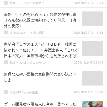
軍事・ミリタリー速報☆彡
2024/12/24(Tu) 13:34
海外「行くのをためらう」観光客が押し寄
せる京都の光景に海外びっくり仰天！（海
外の反応）
海外のお前ら 海外の反応
2024/12/24(Tu) 13:33
内閣府「日本の１人当たりＧＤＰ、韓国に
抜かれ２２位に！」 → 弁護士さん「これが
日本の実力！国際市場からも見放されるば
かり！」ｗｗｗｗｗｗｗｗｗｗｗｗｗｗｗ
政経ワロスまとめニュース♪
2024/12/24(Tu) 13:31
ｗ
無職なんやが面接の空白期間の言い訳どう
しよ
米国株ETFまとめ速報
2024/12/24(Tu) 13:30
ゲーム開発者＆著名人に今年一番ハマった