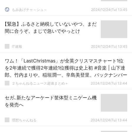
もみあげチャ～シュ～
2024/12/24(Tu) 13:45
【緊急】ふるさと納税していないやつ、まだ
間に合うぞ。まじで急いでやっとけ
IT速報
2024/12/24(Tu) 13:45
ワム！「LastChristmas」が全英クリスマスチャート1位
を2年連続で獲得2年連続1位獲得は史上初 #音楽 | 山下達
郎、竹内まりや、稲垣潤一、辛島美登里、バックナンバー
２ちゃんねるニュース超速まとめ＋
2024/12/24(Tu) 13:44
セガ､新たなアーケード筐体型ミニゲーム機
を発売へ
理想ちゃんねる
2024/12/24(Tu) 13:44