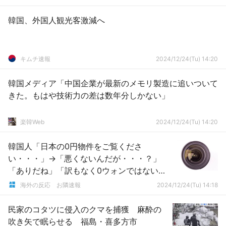
韓国、外国人観光客激減へ
キムチ速報
2024/12/24(Tu) 14:20
韓国メディア「中国企業が最新のメモリ製造に追いついて
きた。もはや技術力の差は数年分しかない」
楽韓Web
2024/12/24(Tu) 14:20
韓国人「日本の0円物件をご覧くださ
い・・・」→「悪くないんだが・・・？」
「ありだね」「訳もなく0ウォンではない」
「あいつらの家は本当に冬がヤバく見える
海外の反応 お隣速報
2024/12/24(Tu) 14:18
よ」
民家のコタツに侵入のクマを捕獲 麻酔の
吹き矢で眠らせる 福島・喜多方市