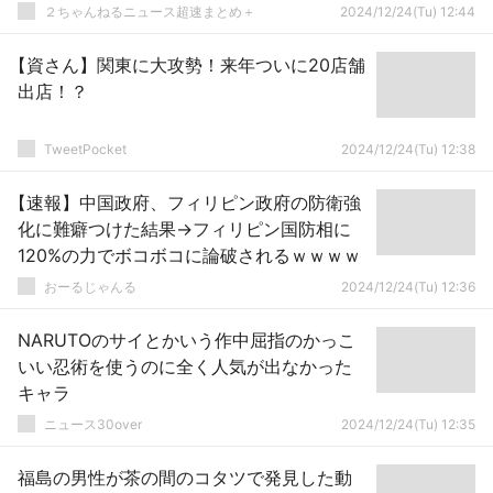
２ちゃんねるニュース超速まとめ＋
2024/12/24(Tu) 12:44
【資さん】関東に大攻勢！来年ついに20店舗
出店！？
TweetPocket
2024/12/24(Tu) 12:38
【速報】中国政府、フィリピン政府の防衛強
化に難癖つけた結果→フィリピン国防相に
120%の力でボコボコに論破されるｗｗｗｗ
おーるじゃんる
2024/12/24(Tu) 12:36
NARUTOのサイとかいう作中屈指のかっこ
いい忍術を使うのに全く人気が出なかった
キャラ
ニュース30over
2024/12/24(Tu) 12:35
福島の男性が茶の間のコタツで発見した動