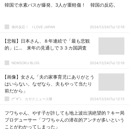
韓国で水素バスが爆発、3人が重軽傷！ 韓国の反応。
海外反応！ I LOVE JAPAN
2024/12/24(Tu) 12:16
【悲報】日本さん、８年連続で「最も悲観
的」に… 来年の見通しで３３カ国調査
NEWSOKU BLOG
2024/12/24(Tu) 12:16
【画像】女さん「夫の家事育児にありがとう
はいらない。なぜなら、夫もやって当たり
前だから」
(*ﾟ∀ﾟ)ゞカガクニュース隊
2024/12/24(Tu) 12:15
フワちゃん、やす子が許しても地上波出演絶望的？キー局
プロデューサー「フワちゃんの潜在的アンチが多いという
ことがわかってしまった」