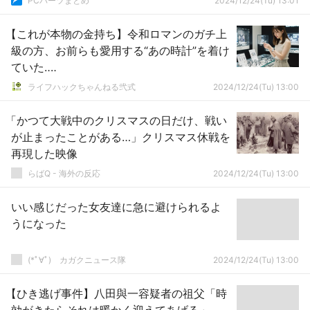
PCパーツまとめ
2024/12/24(Tu) 13:01
【これが本物の金持ち】令和ロマンのガチ上
級の方、お前らも愛用する“あの時計”を着け
ていた‥‥
ライフハックちゃんねる弐式
2024/12/24(Tu) 13:00
「かつて大戦中のクリスマスの日だけ、戦い
が止まったことがある…」クリスマス休戦を
再現した映像
らばQ - 海外の反応
2024/12/24(Tu) 13:00
いい感じだった女友達に急に避けられるよ
うになった
(*ﾟ∀ﾟ)ゞカガクニュース隊
2024/12/24(Tu) 13:00
【ひき逃げ事件】八田與一容疑者の祖父「時