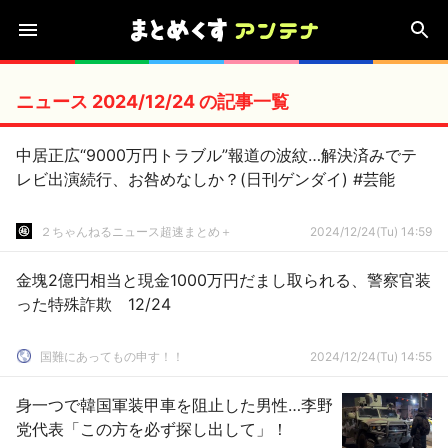
ニュース 2024/12/24 の記事一覧
中居正広“9000万円トラブル”報道の波紋…解決済みでテ
レビ出演続行、お咎めなしか？(日刊ゲンダイ) #芸能
２ちゃんねるニュース超速まとめ＋
2024/12/24(Tu) 14:59
金塊2億円相当と現金1000万円だまし取られる、警察官装
った特殊詐欺 12/24
国難にあってもの申す！！
2024/12/24(Tu) 14:55
身一つで韓国軍装甲車を阻止した男性…李野
党代表「この方を必ず探し出して」！