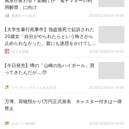
風景が変わる？金融庁が「電子マネーの利
用解禁」に向け
投資ちゃんねる
2024/12/24(Tu) 14:00
【大学生暴行死事件】強盗致死で起訴された
20歳女「自分がやられたらという怖さから
止められなかった。親にも迷惑をかけてし
まって申し訳ない」
はちま起稿
2024/12/24(Tu) 14:00
【今日発売】噂の「山崎の缶ハイボール」買
ってきたんだが‥‥🥺
ライフハックちゃんねる弐式
2024/12/24(Tu) 14:00
万博、荷物預かり1万円正式発表 キャスター付きは一律
禁止
みそパンNEWS
2024/12/24(Tu) 14:00