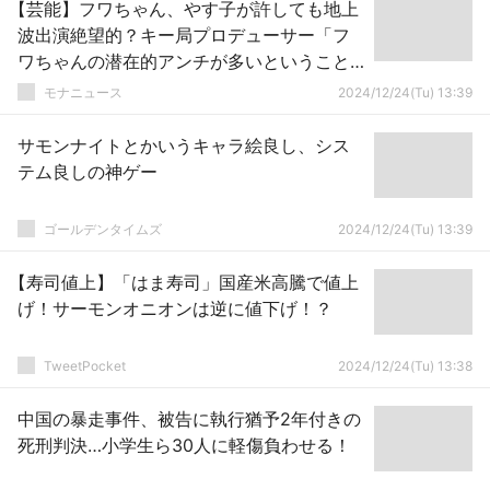
【芸能】フワちゃん、やす子が許しても地上
波出演絶望的？キー局プロデューサー「フ
ワちゃんの潜在的アンチが多いということ
がわかってしまった」
モナニュース
2024/12/24(Tu) 13:39
サモンナイトとかいうキャラ絵良し、シス
テム良しの神ゲー
ゴールデンタイムズ
2024/12/24(Tu) 13:39
【寿司値上】「はま寿司」国産米高騰で値上
げ！サーモンオニオンは逆に値下げ！？
TweetPocket
2024/12/24(Tu) 13:38
中国の暴走事件、被告に執行猶予2年付きの
死刑判決…小学生ら30人に軽傷負わせる！