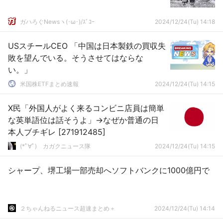
ガハろぐNewsヽ(･ω･)/ｽﾞｺｰ
2024/12/24(Tu) 14:18
USスチールCEO 「中国は日本製鉄の買収失
敗を望んでいる。そうさせてはならな
い。」
米国株ETFまとめ速報
2024/12/24(Tu) 14:15
X民「外国人がよく来るコンビニ店員は簡単
な英単語位は話そうよ」→なぜか普通の日
本人ブチギレ [271912485]
(*ﾟ∀ﾟ)ゞカガクニュース隊
2024/12/24(Tu) 14:15
シャープ、堺工場一部売却へソフトバンクに1000億円で
２ちゃんねるニュース超速まとめ＋
2024/12/24(Tu) 14:14