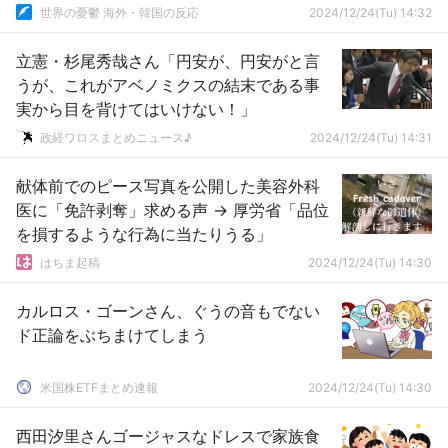
世界の憂鬱 海外・韓国の反応
2024/12/24(Tu) 14:32
立憲・杉尾秀哉さん「円安が、円安がと言
うが、これがアベノミクスの結末である事
実から目を背けてはいけない！」
政経ワロスまとめニュース♪
2024/12/24(Tu) 14:31
献体前でのピース写真を公開した美容外科
医に「免許剥奪」求める声 → 厚労省「品位
を損するような行為に当たりうる」
はちま起稿
2024/12/24(Tu) 14:30
カルロス・ゴーンさん、ぐうの音もでない
ド正論をぶちまけてしまう
米国株ETFまとめ速報
2024/12/24(Tu) 14:30
西田汐里さんゴージャスなドレスで家族食