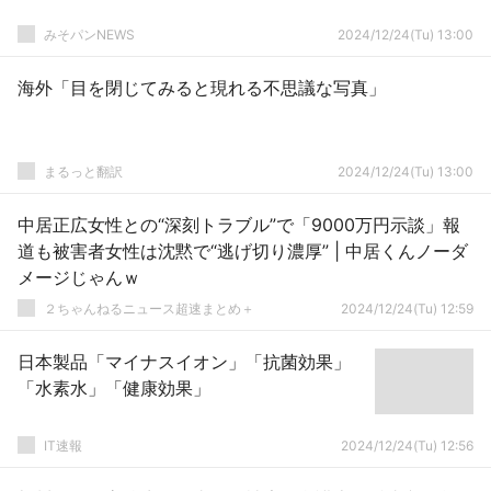
みそパンNEWS
2024/12/24(Tu) 13:00
海外「目を閉じてみると現れる不思議な写真」
まるっと翻訳
2024/12/24(Tu) 13:00
中居正広女性との“深刻トラブル”で「9000万円示談」報
道も被害者女性は沈黙で“逃げ切り濃厚” | 中居くんノーダ
メージじゃんｗ
２ちゃんねるニュース超速まとめ＋
2024/12/24(Tu) 12:59
日本製品「マイナスイオン」「抗菌効果」
「水素水」「健康効果」
IT速報
2024/12/24(Tu) 12:56