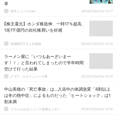
草
哲学ニュースnwk
2024/12/24(Tu) 13:17
【株主還元】ホンダ株急伸、一時17％超高、
1兆1千億円の自社株買いを好感
米国株ETFまとめ速報
2024/12/24(Tu) 13:15
ラーメン屋に「いつもあーざいまー
す！！」と言われてしまったので半年時間
空けて行った結果
(*ﾟ∀ﾟ)ゞカガクニュース隊
2024/12/24(Tu) 13:15
中山美穂の「死亡事故」は…入浴中の体調急変「8割以上
は冬の熱中症」によるものだった「ヒートショック」は1
割未満
２ちゃんねるニュース超速まとめ＋
2024/12/24(Tu) 13:14