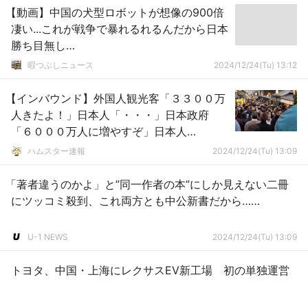
【動画】中国の犬型ロボットが想像の900倍
凄い...これが戦争で暴れるれるんだから日本
勝ち目無し…
暇つぶしニュース
2024/12/24(Tu) 13:12
【インバウンド】外国人観光客「３３００万
人きたよ！」日本人「・・・」日本政府
「６０００万人に増やすぞ」日本人
「・・・」
ハムスター速報
2024/12/24(Tu) 13:09
「著者違うのかよ」と”同一作者の本”にしか見えない二冊
にツッコミ殺到、これ両方とも中公新書だから……
U-1 NEWS
2024/12/24(Tu) 13:09
トヨタ、中国・上海にレクサスEV新工場 初の単独運営