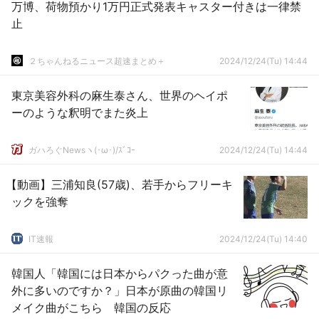
万博、荷物預かり1万円正式発表キャスター付きは一律禁
止
２ちゃんねるニュース超速まとめ＋
2024/12/24(Tu) 14:44
東京美容外科の麻生泰さん、世界のヘイポ
ーのような釈明でまた炎上
ガハろぐNewsヽ(･ω･)/ｽﾞｺｰ
2024/12/24(Tu) 14:44
【動画】三浦知良(57歳)、若手からフリーキ
ックを強奪
IT速報
2024/12/24(Tu) 14:40
韓国人「韓国には日本からパクった曲が意
外に多いのですか？」日本が原曲の韓国リ
メイク曲がこちら 韓国の反応