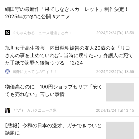
細田守の最新作「果てしなきスカーレット」制作決定！
2025年の“冬”に公開 #アニメ
２ちゃんねるニュース超速まとめ＋
2024/12/24(Tu) 13:59
旭川女子高生殺害 内田梨瑚被告の友人20歳の女「リコ
さんの事を止めていれば…当時に戻りたい」弁護人に宛て
た手紙で謝罪と後悔つづる 12/24
国難にあってもの申す！！
2024/12/24(Tu) 13:55
物価高なのに 100円ショップセリア「安く
ても売れない」苦しい事情
(*ﾟ∀ﾟ)ゞカガクニュース隊
2024/12/24(Tu) 13:45
【悲報】令和の日本の漫才、ガチできついと
話題に