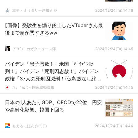
軍事・ミリタリー速報☆彡
2024/12/24(Tu) 14:48
【画像】受験生を煽り炎上したVTuberさん最
後まで頭が悪すぎるww
(*ﾟ∀ﾟ)ゞカガクニュース隊
2024/12/24(Tu) 14:45
バイデン「息子恩赦！」米国「ﾊﾞｲﾃﾞﾝ批
判！」バイデン「死刑囚恩赦！」バイデン
政権「37人の死刑囚減刑！(仮釈放なし終身
刑」3人の死刑囚「恩赦対象から除外(解
/)；｀ω´)＜国家総動員報
2024/12/24(Tu) 14:45
説」→
日本の1人あたりGDP、OECDで22位 円安
や高齢化影響、韓国下回る
もえるにほん彡(^)(^)
2024/12/24(Tu) 14:44