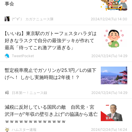
事会
(*ﾟ∀ﾟ)ゞカガクニュース隊
2024/12/24(Tu) 14:30
【いいね】東京駅のガトーフェスタハラダは
好きなラスクで自分の最強デッキが作れて
最高「待ってこれ激アツ過ぎる」
TweetPocket
2024/12/24(Tu) 14:29
暫定税率廃止でガソリンが25.1円／Lの値下
げへ！ しかし実施時期は2年後！？
日本第一！ニュース録
2024/12/24(Tu) 14:29
減税に反対している国民の敵 自民党・宮
沢洋一が”年収の壁引き上げ”の協議から逃亡
ｗｗｗｗｗｗｗｗｗｗｗｗｗ
ハムスター速報
2024/12/24(Tu) 14:24