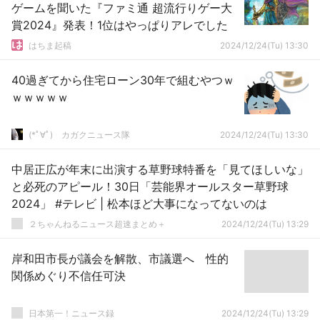
ゲームを聞いた『ファミ通 超流行りゲー大
賞2024』発表！1位はやっぱりアレでした
はちま起稿
2024/12/24(Tu) 13:30
40過ぎてから住宅ローン30年で組むやつｗ
ｗｗｗｗｗ
(*ﾟ∀ﾟ)ゞカガクニュース隊
2024/12/24(Tu) 13:30
中居正広が年末に出演する草野球特番を「見てほしいな」
と必死のアピール！30日「芸能界オールスター草野球
2024」 #テレビ | 松本ほど大事になってないのは
２ちゃんねるニュース超速まとめ＋
2024/12/24(Tu) 13:29
岸和田市長が議会を解散、市議選へ 性的
関係めぐり不信任可決
日本第一！ニュース録
2024/12/24(Tu) 13:29