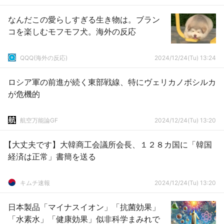
なんだこの愛らしすぎる生き物は。ブラン
コを楽しむモフモフ犬。海外の反応
QQQ(海外の反応)
2024/12/24(Tu) 13:24
ロシア軍の前進が続く東部戦線、特にヴェリカノボシルカ
が危機的
航空万能論GF
2024/12/24(Tu) 13:20
【大丈夫です】大韓商工会議所会長、１２８カ国に「韓国
経済は正常」書簡を送る
キムチ速報
2024/12/24(Tu) 13:20
日本製品「マイナスイオン」「抗菌効果」
「水素水」「健康効果」似非科学まみれで