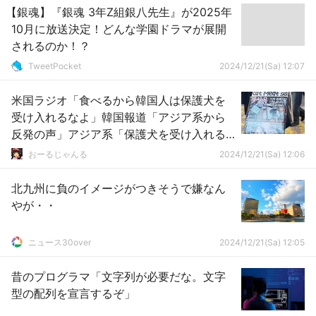
【銀魂】『銀魂 3年Z組銀八先生』が2025年
10月に放送決定！どんな学園ドラマが展開
されるのか！？
TweetPocket
2024/12/21(Sa) 12:07
米国ラジオ「食べるから韓国人は保護犬を
受け入れるなよ」韓国報道「アジア系から
反発の声」アジア系「保護犬を受け入れる
なよ」
おーるじゃんる
2024/12/21(Sa) 12:06
北九州に負のイメージがつきそうで嫌なん
やが・・
ニュース30over
2024/12/21(Sa) 12:05
昔のプログラマ「文字列が必要だな。文字
型の配列を宣言するぞ」