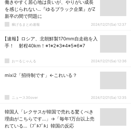
働きやすく居心地は良いが、やりがい成長
を感じられない...『ゆるブラック企業』がZ
新卒の間で問題に
稼げるまとめ速報
2024/12/21(Sa) 12:37
【速報】ロシア、北朝鮮製170mm自走砲を入
手！ 射程40km！※1※2※3※4※5※6※7
おーるじゃんる
2024/12/21(Sa) 12:36
mixi2「招待制です」←これいる？
ニュース30over
2024/12/21(Sa) 12:35
韓国人「レクサスが韓国で売れる驚くべき
理由がこちらです…」→「毎年1万台以上売
れている…（ﾌﾞﾙﾌﾞﾙ」韓国の反応