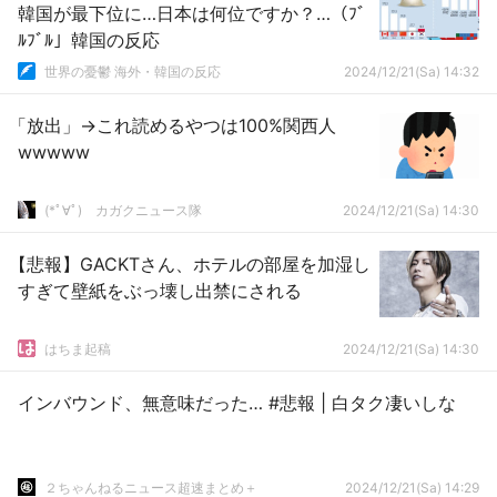
韓国が最下位に…日本は何位ですか？…（ﾌﾞ
ﾙﾌﾞﾙ」韓国の反応
世界の憂鬱 海外・韓国の反応
2024/12/21(Sa) 14:32
「放出」→これ読めるやつは100%関西人
wwwww
(*ﾟ∀ﾟ)ゞカガクニュース隊
2024/12/21(Sa) 14:30
【悲報】GACKTさん、ホテルの部屋を加湿し
すぎて壁紙をぶっ壊し出禁にされる
はちま起稿
2024/12/21(Sa) 14:30
インバウンド、無意味だった… #悲報 | 白タク凄いしな
２ちゃんねるニュース超速まとめ＋
2024/12/21(Sa) 14:29