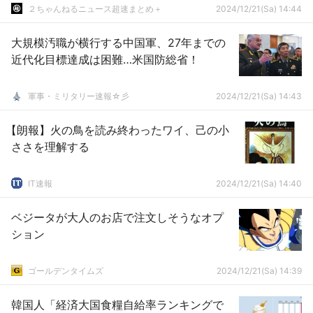
２ちゃんねるニュース超速まとめ＋
2024/12/21(Sa) 14:44
大規模汚職が横行する中国軍、27年までの
近代化目標達成は困難…米国防総省！
軍事・ミリタリー速報☆彡
2024/12/21(Sa) 14:43
【朗報】火の鳥を読み終わったワイ、己の小
ささを理解する
IT速報
2024/12/21(Sa) 14:40
ベジータが大人のお店で注文しそうなオプ
ション
ゴールデンタイムズ
2024/12/21(Sa) 14:39
韓国人「経済大国食糧自給率ランキングで