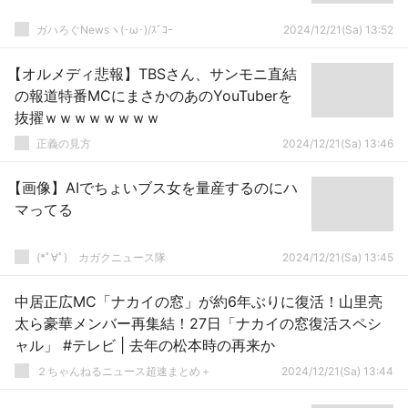
ガハろぐNewsヽ(･ω･)/ｽﾞｺｰ
2024/12/21(Sa) 13:52
【オルメディ悲報】TBSさん、サンモニ直結
の報道特番MCにまさかのあのYouTuberを
抜擢ｗｗｗｗｗｗｗｗ
正義の見方
2024/12/21(Sa) 13:46
【画像】AIでちょいブス女を量産するのにハ
マってる
(*ﾟ∀ﾟ)ゞカガクニュース隊
2024/12/21(Sa) 13:45
中居正広MC「ナカイの窓」が約6年ぶりに復活！山里亮
太ら豪華メンバー再集結！27日「ナカイの窓復活スペシ
ャル」 #テレビ | 去年の松本時の再来か
２ちゃんねるニュース超速まとめ＋
2024/12/21(Sa) 13:44