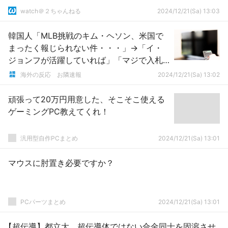
watch＠２ちゃんねる
2024/12/21(Sa) 13:03
韓国人「MLB挑戦のキム・ヘソン、米国で
まったく報じられない件・・・」→「イ・
ジョンフが活躍していれば」「マジで入札
なしになるかもｗｗｗ」「どこでもいいか
海外の反応 お隣速報
2024/12/21(Sa) 13:02
ら挑戦してくれ」
頑張って20万円用意した、そこそこ使える
ゲーミングPC教えてくれ！
汎用型自作PCまとめ
2024/12/21(Sa) 13:01
マウスに肘置き必要ですか？
PCパーツまとめ
2024/12/21(Sa) 13:01
【超伝導】都立大、超伝導体ではない合金同士を固溶させ