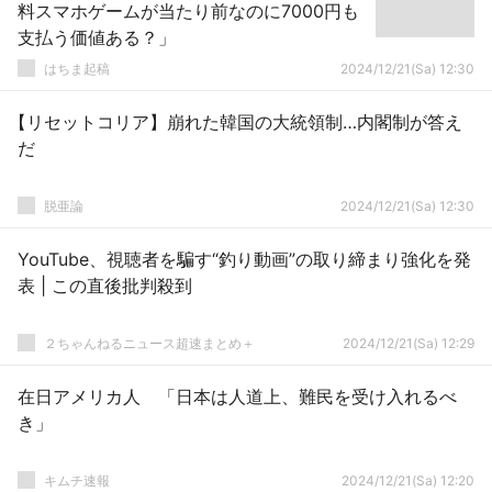
料スマホゲームが当たり前なのに7000円も
支払う価値ある？」
はちま起稿
2024/12/21(Sa) 12:30
【リセットコリア】崩れた韓国の大統領制…内閣制が答え
だ
脱亜論
2024/12/21(Sa) 12:30
YouTube、視聴者を騙す“釣り動画”の取り締まり強化を発
表 | この直後批判殺到
２ちゃんねるニュース超速まとめ＋
2024/12/21(Sa) 12:29
在日アメリカ人 「日本は人道上、難民を受け入れるべ
き」
キムチ速報
2024/12/21(Sa) 12:20