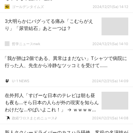
ゴールデンタイムズ
2024/12/21(Sa) 14:12
3大明らかにバグってる痛み「こむらがえ
り」「尿管結石」あと一つは？
哲学ニュースnwk
2024/12/21(Sa) 14:10
「我が肺は2個である、異常はまだない」Tシャツで病院に
行った人、先生から冷静なツッコミを受けて……
U-1 NEWS
2024/12/21(Sa) 14:09
在外邦人「すげーな日本のテレビは朝も昼
も夜も…そら日本の人らが外の現実を知らん
わけだな…やばいよこれ！」 → ｗｗｗｗｗ
ｗｗｗｗｗｗｗｗｗｗｗｗｗｗｗｗ
政経ワロスまとめニュース♪
2024/12/21(Sa) 14:08
新人タクシードライバーのカスハラ研修、客役の名演技が