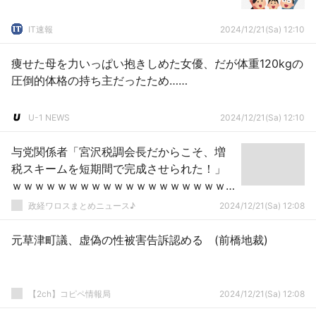
IT速報
2024/12/21(Sa) 12:10
痩せた母を力いっぱい抱きしめた女優、だが体重120kgの
圧倒的体格の持ち主だったため……
U-1 NEWS
2024/12/21(Sa) 12:10
与党関係者「宮沢税調会長だからこそ、増
税スキームを短期間で完成させられた！」
ｗｗｗｗｗｗｗｗｗｗｗｗｗｗｗｗｗｗｗ
ｗｗｗｗｗ
政経ワロスまとめニュース♪
2024/12/21(Sa) 12:08
元草津町議、虚偽の性被害告訴認める (前橋地裁)
【2ch】コピペ情報局
2024/12/21(Sa) 12:08