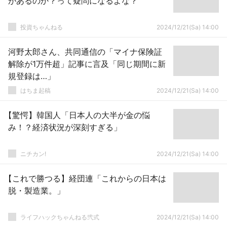
があるのか？って疑問になるよな？
投資ちゃんねる
2024/12/21(Sa) 14:00
河野太郎さん、共同通信の「マイナ保険証
解除が1万件超」記事に言及「同じ期間に新
規登録は…」
はちま起稿
2024/12/21(Sa) 14:00
【驚愕】韓国人「日本人の大半が金の悩
み！？経済状況が深刻すぎる」
ニチカン!
2024/12/21(Sa) 14:00
【これで勝つる】経団連「これからの日本は
脱・製造業。」
ライフハックちゃんねる弐式
2024/12/21(Sa) 14:00