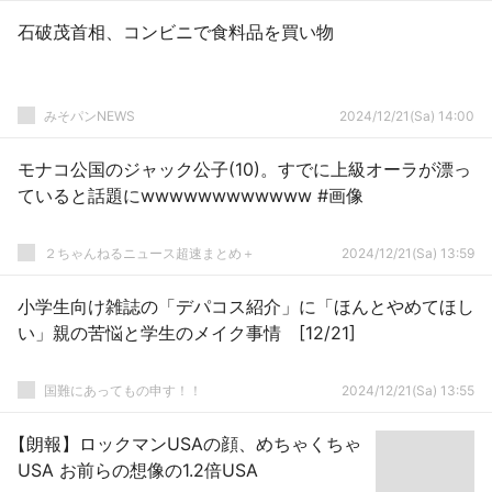
石破茂首相、コンビニで食料品を買い物
みそパンNEWS
2024/12/21(Sa) 14:00
モナコ公国のジャック公子(10)。すでに上級オーラが漂っ
ていると話題にwwwwwwwwwwww #画像
２ちゃんねるニュース超速まとめ＋
2024/12/21(Sa) 13:59
小学生向け雑誌の「デパコス紹介」に「ほんとやめてほし
い」親の苦悩と学生のメイク事情 [12/21]
国難にあってもの申す！！
2024/12/21(Sa) 13:55
【朗報】ロックマンUSAの顔、めちゃくちゃ
USA お前らの想像の1.2倍USA