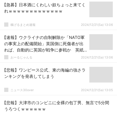
【急募】日本酒にくわしい奴ちょっと来てく
れｗｗｗｗｗｗｗｗｗｗｗｗｗ
稼げるまとめ速報
2024/12/21(Sa) 13:06
【速報】ウクライナの自制解除か「NATO軍
の事実上の配備開始」英国側に死傷者が出
れば、自動的に英国が戦争に参戦か 英紙
が懸念
おーるじゃんる
2024/12/21(Sa) 13:06
【悲報】ワンピース公式、東の海編の強さラ
ンキングを発表してしまう
ニュース30over
2024/12/21(Sa) 13:05
【悲報】大津市のコンビニに全裸の包丁男、無言で5分間
うろつくｗｗｗｗｗｗ