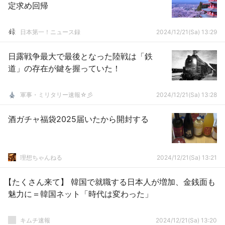
定求め回帰
日本第一！ニュース録
2024/12/21(Sa) 13:29
日露戦争最大で最後となった陸戦は「鉄
道」の存在が鍵を握っていた！
軍事・ミリタリー速報☆彡
2024/12/21(Sa) 13:28
酒ガチャ福袋2025届いたから開封する
理想ちゃんねる
2024/12/21(Sa) 13:21
【たくさん来て】 韓国で就職する日本人が増加、金銭面も
魅力に＝韓国ネット「時代は変わった」
キムチ速報
2024/12/21(Sa) 13:20