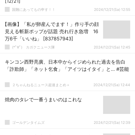
[12/21]
国難にあってもの申す！！
2024/12/21(Sa) 12:55
【画像】「私が卵産んでます！」作り手の顔
見える斬新ポップが話題 売れ行き急増 16
万6千「いいね」 [837857943]
(*ﾟ∀ﾟ)ゞカガクニュース隊
2024/12/21(Sa) 12:45
キンコン西野亮廣、日本中からイジめられた過去を告白
「詐欺師」「ネット乞食」「アイツはイタイ」と… #芸能
２ちゃんねるニュース超速まとめ＋
2024/12/21(Sa) 12:44
焼肉のタレで一番うまいのはこれな
ゴールデンタイムズ
2024/12/21(Sa) 12:39