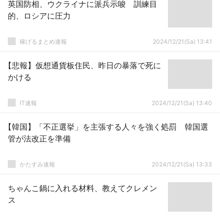
英国防相、ウクライナに派兵示唆 訓練目
的、ロシアに圧力
稼げるまとめ速報
2024/12/21(Sa) 13:41
【悲報】仮想通貨板住民、昨日の暴落で死に
かける
IT速報
2024/12/21(Sa) 13:40
【韓国】「不正選挙」を主張する人々を強く処罰 韓国選
管が法改正を準備
かたすみ速報
2024/12/21(Sa) 13:33
ちゃんこ鍋に入れる材料、教えてクレメン
ス