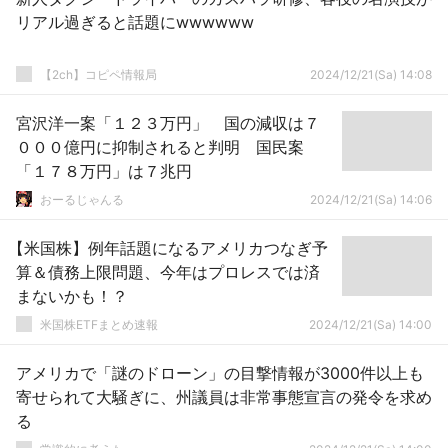
リアル過ぎると話題にwwwwww
【2ch】コピペ情報局
2024/12/21(Sa) 14:08
宮沢洋一案「１２３万円」 国の減収は７
０００億円に抑制されると判明 国民案
「１７８万円」は７兆円
おーるじゃんる
2024/12/21(Sa) 14:06
【米国株】例年話題になるアメリカつなぎ予
算＆債務上限問題、今年はプロレスでは済
まないかも！？
米国株ETFまとめ速報
2024/12/21(Sa) 14:00
アメリカで「謎のドローン」の目撃情報が3000件以上も
寄せられて大騒ぎに、州議員は非常事態宣言の発令を求め
る