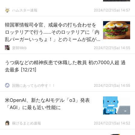
ハムスター速報
2024/12/21(Sa) 14:57
韓国軍情報司令官、戒厳令の打ち合わせを
ロッテリアで行う……そのロッテリアに「内
乱バーガーいっちょ！」とのミームが拡が
る
楽韓Web
2024/12/21(Sa) 14:55
うつ病などの精神疾患で休職した教員 初の7000人超 過
去最多 [12/21]
国難にあってもの申す！！
2024/12/21(Sa) 14:55
米OpenAI、新たなAIモデル「o3」発表
「AGI」に最も近い性能に
稼げるまとめ速報
2024/12/21(Sa) 14:52