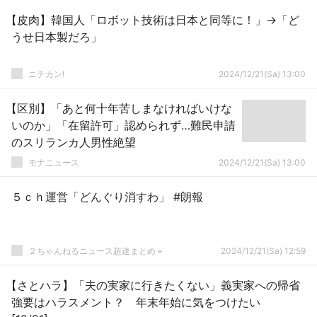
【皮肉】韓国人「ロボット技術は日本と同等に！」→「ど
うせ日本製だろ」
ニチカン!
2024/12/21(Sa) 13:00
【区別】「あと何十年苦しまなければいけな
いのか」「在留許可」認められず…難民申請
のスリランカ人男性絶望
モナニュース
2024/12/21(Sa) 13:00
５ｃｈ運営「どんぐり消すわ」 #朗報
２ちゃんねるニュース超速まとめ＋
2024/12/21(Sa) 12:59
【さとハラ】「夫の実家に行きたくない」義実家への帰省
強要はハラスメント？ 年末年始に気をつけたい