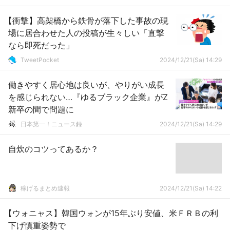
【衝撃】高架橋から鉄骨が落下した事故の現
場に居合わせた人の投稿が生々しい「直撃
なら即死だった」
TweetPocket
2024/12/21(Sa) 14:29
働きやすく居心地は良いが、やりがい成長
を感じられない…『ゆるブラック企業』がZ
新卒の間で問題に
日本第一！ニュース録
2024/12/21(Sa) 14:29
自炊のコツってあるか？
稼げるまとめ速報
2024/12/21(Sa) 14:22
【ウォニャス】韓国ウォンが15年ぶり安値、米ＦＲＢの利
下げ慎重姿勢で