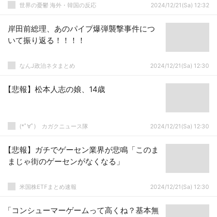
世界の憂鬱 海外・韓国の反応
2024/12/21(Sa) 12:32
岸田前総理、あのパイプ爆弾襲撃事件につ
いて振り返る！！！！
なんJ政治ネタまとめ
2024/12/21(Sa) 12:30
【悲報】松本人志の娘、14歳
(*ﾟ∀ﾟ)ゞカガクニュース隊
2024/12/21(Sa) 12:30
【悲報】ガチでゲーセン業界が悲鳴「このま
まじゃ街のゲーセンがなくなる」
米国株ETFまとめ速報
2024/12/21(Sa) 12:30
「コンシューマーゲームって高くね？基本無