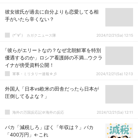
彼女彼氏が過去に自分よりも恋愛してる相
手がいたら辛くない？
(*ﾟ∀ﾟ)ゞカガクニュース隊
2024/12/21(Sa) 12:15
「彼らがエリートなの？なぜ北朝鮮軍を特別
優遇するのか」ロシア看護師の不満…ウクラ
イナが傍受資料公開！
軍事・ミリタリー速報☆彡
2024/12/21(Sa) 12:13
外国人「日本vs欧米の田舎だったら日本が
圧倒してるよな？」
海外の万国反応記＠海外の反応
2024/12/21(Sa) 12:11
バカ「減税しろ」ぼく「年収は？」バカ
「400万円」←これ