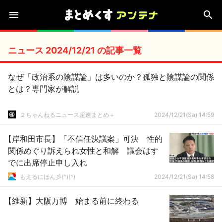
ニュース 2024/12/21 の記事一覧
なぜ「政治系の陰謀論」は多いのか？孤独と陰謀論の関係
とは？専門家が解説
２ちゃんねるニュース超速まとめ＋
2024/12/21(Sa) 14:59
【岸和田市長】「不信任決議案」可決 性的
関係めぐり訴えられ女性と和解 議会はす
でに出席停止申し入れ
もえるにほん彡(^)(^)
2024/12/21(Sa) 14:58
【維新】大阪万博 始まる前に終わる