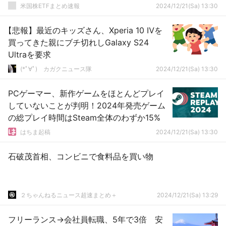
米国株ETFまとめ速報
2024/12/21(Sa) 13:30
【悲報】最近のキッズさん、Xperia 10 Ⅳを
買ってきた親にブチ切れしGalaxy S24
Ultraを要求
(*ﾟ∀ﾟ)ゞカガクニュース隊
2024/12/21(Sa) 13:30
PCゲーマー、新作ゲームをほとんどプレイ
していないことが判明！2024年発売ゲーム
の総プレイ時間はSteam全体のわずか15%
はちま起稿
2024/12/21(Sa) 13:30
石破茂首相、コンビニで食料品を買い物
２ちゃんねるニュース超速まとめ＋
2024/12/21(Sa) 13:29
フリーランス→会社員転職、5年で3倍 安