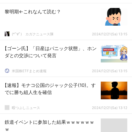
黎明期←これなんて読む？
(*ﾟ∀ﾟ)ゞカガクニュース隊
2024/12/21(Sa) 13:15
【ゴーン氏】「日産はパニック状態」、ホン
ダとの交渉について発言
米国株ETFまとめ速報
2024/12/21(Sa) 13:15
【速報】モナコ公国のジャック公子(10)。す
でに勝ち組人生を確信
暇つぶしニュース
2024/12/21(Sa) 13:12
鉄道イベントに参加した結果ｗｗｗｗｗｗ
ｗ