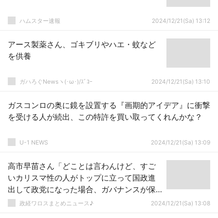
ハムスター速報
2024/12/21(Sa) 13:12
アース製薬さん、ゴキブリやハエ・蚊など
を供養
ガハろぐNewsヽ(･ω･)/ｽﾞｺｰ
2024/12/21(Sa) 13:10
ガスコンロの奥に鏡を設置する『画期的アイデア』に衝撃
を受ける人が続出、この特許を買い取ってくれんかな？
U-1 NEWS
2024/12/21(Sa) 13:09
高市早苗さん「どことは言わんけど、すご
いカリスマ性の人がトップに立って国政進
出して政党になった場合、ガバナンスが保
てないとこもありますよね？」ｗｗｗｗｗ
政経ワロスまとめニュース♪
2024/12/21(Sa) 13:08
ｗｗｗｗｗ