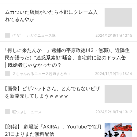
ムカついた店員がいたら本部にクレーム入
れてるんやが
(*ﾟ∀ﾟ)ゞカガクニュース隊
2024/12/19(Th) 13:15
「何しに来たんか！」逮捕の平原政徳(43・無職)、近隣住
民が語った）“迷惑系素顔”騒音、自宅前に謎のドラム缶…
| 既婚者じゃなかったの？
２ちゃんねるニュース超速まとめ＋
2024/12/19(Th) 13:14
【画像】ピザハットさん、とんでもないピザ
を新発売してしまうｗｗｗｗ
暇つぶしニュース
2024/12/19(Th) 13:12
【朗報】 劇場版『AKIRA』、YouTubeで12月
21日よりまた無料配信