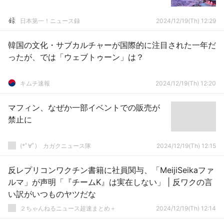
日本第一！ニュース録
2024/12/19(Th) 12:29
韓国の文化・サブカルチャーが国際的に注目された一年だ
ったが、では「ウェブトゥーン」は？
キムチ速報
2024/12/19(Th) 12:20
マフィン、なぜか一部イベントでの販売が
禁止に
(*ﾟ∀ﾟ)ゞカガクニュース隊
2024/12/19(Th) 12:15
反レプリコンワクチン書籍に社員関与、「MeijiSeikaファ
ルマ」が声明「『チームK』は実在しない」 | 反ワクの言
い訳がいつものヤツだな
２ちゃんねるニュース超速まとめ＋
2024/12/19(Th) 12:14