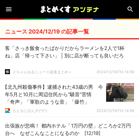
ニュース 2024/12/19 の記事一覧
客「さっき飯食ったばかりだからラーメンを2人で1杯
ね」店「帰って下さい」 | 別に店が断っても良いだろ
２ちゃんねるニュース超速まとめ＋
2024/12/19(Th) 14:59
【北九州殺傷事件】逮捕された43歳の男 今
年5月と10月に周辺住民から”騒音”苦情
「奇声」「軍歌のような音」「爆竹」
もえるにほん彡(^)(^)
2024/12/19(Th) 14:58
出張族が悲鳴！ 都内ホテル「1万円の壁」どころか2万円
台へ なぜこんなことになるのか [12/19]