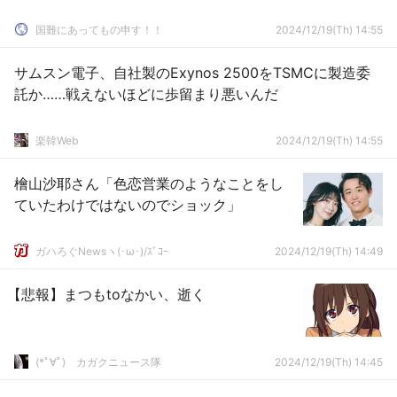
国難にあってもの申す！！
2024/12/19(Th) 14:55
サムスン電子、自社製のExynos 2500をTSMCに製造委
託か……戦えないほどに歩留まり悪いんだ
楽韓Web
2024/12/19(Th) 14:55
檜山沙耶さん「色恋営業のようなことをし
ていたわけではないのでショック」
ガハろぐNewsヽ(･ω･)/ｽﾞｺｰ
2024/12/19(Th) 14:49
【悲報】まつもtoなかい、逝く
(*ﾟ∀ﾟ)ゞカガクニュース隊
2024/12/19(Th) 14:45