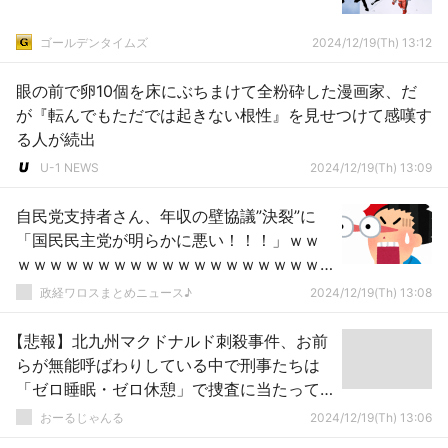
ゴールデンタイムズ
2024/12/19(Th) 13:12
眼の前で卵10個を床にぶちまけて全粉砕した漫画家、だ
が『転んでもただでは起きない根性』を見せつけて感嘆す
る人が続出
U-1 NEWS
2024/12/19(Th) 13:09
自民党支持者さん、年収の壁協議”決裂”に
「国民民主党が明らかに悪い！！！」ｗｗ
ｗｗｗｗｗｗｗｗｗｗｗｗｗｗｗｗｗｗｗ
ｗｗ
政経ワロスまとめニュース♪
2024/12/19(Th) 13:08
【悲報】北九州マクドナルド刺殺事件、お前
らが無能呼ばわりしている中で刑事たちは
「ゼロ睡眠・ゼロ休憩」で捜査に当たって
いたことが判明
おーるじゃんる
2024/12/19(Th) 13:06