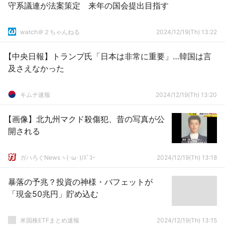
守系議連が法案策定 来年の国会提出目指す
watch＠２ちゃんねる
2024/12/19(Th) 13:22
【中央日報】トランプ氏「日本は非常に重要」…韓国は言
及さえなかった
キムチ速報
2024/12/19(Th) 13:20
【画像】北九州マクド殺傷犯、昔の写真が公
開される
ガハろぐNewsヽ(･ω･)/ｽﾞｺｰ
2024/12/19(Th) 13:18
暴落の予兆？投資の神様・バフェットが
「現金50兆円」貯め込む
米国株ETFまとめ速報
2024/12/19(Th) 13:15