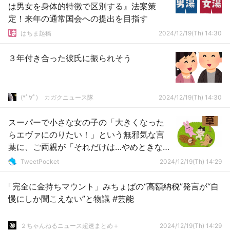
は男女を身体的特徴で区別する』法案策
定！来年の通常国会への提出を目指す
はちま起稿
2024/12/19(Th) 14:30
３年付き合った彼氏に振られそう
(*ﾟ∀ﾟ)ゞカガクニュース隊
2024/12/19(Th) 14:30
スーパーで小さな女の子の「大きくなった
らエヴァにのりたい！」という無邪気な言
葉に、ご両親が「それだけは…やめときな」
って言ってた
TweetPocket
2024/12/19(Th) 14:29
「完全に金持ちマウント」みちょぱの“高額納税”発言が“自
慢にしか聞こえない”と物議 #芸能
２ちゃんねるニュース超速まとめ＋
2024/12/19(Th) 14:29