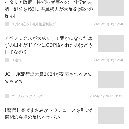
イタリア政府、性犯罪者等への「化学的去
勢」処分を検討…左翼勢力が大反発[海外の
反応]
海外の反応 | 海外報道翻訳所
2024/12/19(Th) 12:40
アベノミクスが大成功して豊かになったは
ずの日本がドイツにGDP抜かれたのはどう
してなの？
IT速報
2024/12/19(Th) 12:40
JC・JK流行語大賞2024が発表されるｗｗ
ｗｗｗｗ
ゴールデンタイムズ
2024/12/19(Th) 12:39
【驚愕】長澤まさみがドウデュースを引いた
瞬間の会場の反応がヤバい！