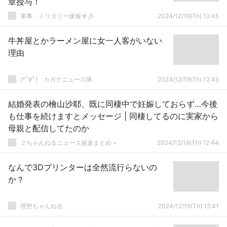
章授与！
軍事・ミリタリー速報☆彡
2024/12/19(Th) 12:45
牛丼屋とかラーメン屋に女一人客がいない
理由
(*ﾟ∀ﾟ)ゞカガクニュース隊
2024/12/19(Th) 12:45
結婚発表の檜山沙耶、既に同棲中で妊娠しておらず…今後
も仕事を続けますとメッセージ | 同棲してるのに実家から
母親と配信してたのか
２ちゃんねるニュース超速まとめ＋
2024/12/19(Th) 12:44
なんで3Dプリンターは全然流行らないの
か？
理想ちゃんねる
2024/12/19(Th) 12:41