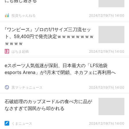
にも難し過ぎる
投資ちゃんねる
2024/12/19(Th) 14:00
『ワンピース』ゾロの1/1サイズ三刀流セッ
ト、59,400円で発売決定ｗｗｗｗｗｗｗｗ
ｗｗｗｗ
はちま起稿
2024/12/19(Th) 14:00
eスポーツ人気低迷が深刻、日本最大の「LFS池袋
esports Arena」が1月末で閉鎖、ネカフェに再利用へ
黒マッチョニュース
2024/12/19(Th) 14:00
石破総理のカップヌードルの食べ方に品が
なさすぎて国民から叩かれる
くまニュース
2024/12/19(Th) 14:00