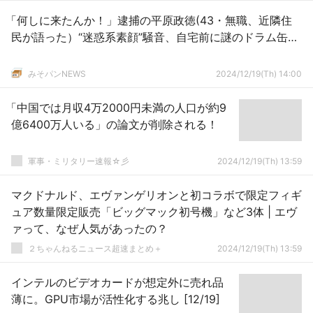
「何しに来たんか！」逮捕の平原政徳(43・無職、近隣住
民が語った）“迷惑系素顔”騒音、自宅前に謎のドラム缶…
みそパンNEWS
2024/12/19(Th) 14:00
「中国では月収4万2000円未満の人口が約9
億6400万人いる」の論文が削除される！
軍事・ミリタリー速報☆彡
2024/12/19(Th) 13:59
マクドナルド、エヴァンゲリオンと初コラボで限定フィギ
ュア数量限定販売「ビッグマック初号機」など3体 | エヴ
ァって、なぜ人気があったの？
２ちゃんねるニュース超速まとめ＋
2024/12/19(Th) 13:59
インテルのビデオカードが想定外に売れ品
薄に。GPU市場が活性化する兆し [12/19]