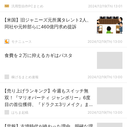
汎用型自作PCまとめ
2024/12/19(Th) 13:01
【米国】旧ジャニーズ元所属タレント2人、
同社や元幹部らに460億円求め提訴
モナニュース
2024/12/19(Th) 13:00
食費を２万に抑えるカギはパスタ
稼げるまとめ速報
2024/12/19(Th) 13:00
【売り上げランキング】今週もスイッチ無
双！『マリオパーティ ジャンボリー』6度
目の首位獲得、『ドラクエ3リメイク』まだ
まだ好調
はちま起稿
2024/12/19(Th) 13:00
【悲報】古墳時代が終わった理由、明確な理