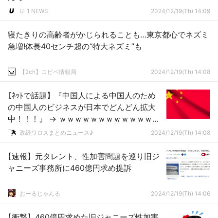
U-1 NEWS
2024/12/19(Th) 14:09
寝たきりの高齢者がかじられることも…東京都心でネズミ
急増!体長40センチ超の“特大ネズミ”も
【2ch】コピペ情報局
2024/12/19(Th) 14:08
【ﾈｯﾄで話題】『中国人による中国人のため
の中国人のビジネスが日本でどんどん拡大
中！！！』 → ｗｗｗｗｗｗｗｗｗｗｗｗｗ
ｗｗｗｗｗｗｗｗｗｗｗｗｗｗ
政経ワロスまとめニュース♪
2024/12/19(Th) 14:08
【速報】元タレント、性加害問題を巡り旧ジ
ャニーズ事務所に460億円求め提訴
おーるじゃんる
2024/12/19(Th) 14:06
【衝撃】460億円求めた旧ジャニーズ性加害