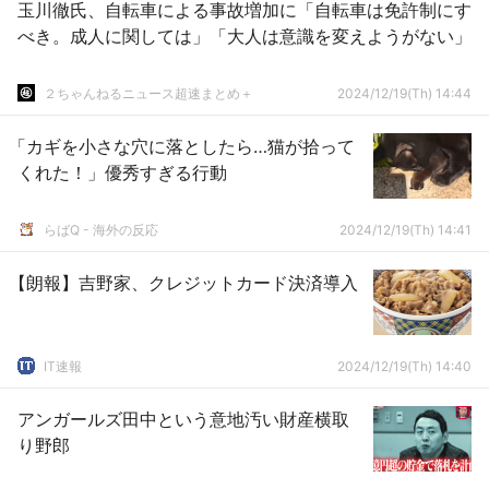
玉川徹氏、自転車による事故増加に「自転車は免許制にす
べき。成人に関しては」「大人は意識を変えようがない」
２ちゃんねるニュース超速まとめ＋
2024/12/19(Th) 14:44
「カギを小さな穴に落としたら…猫が拾って
くれた！」優秀すぎる行動
らばQ - 海外の反応
2024/12/19(Th) 14:41
【朗報】吉野家、クレジットカード決済導入
IT速報
2024/12/19(Th) 14:40
アンガールズ田中という意地汚い財産横取
り野郎