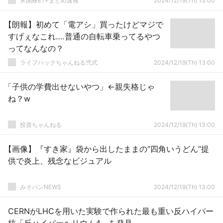
米国株ETFまとめ速報
2024/12/19(Th) 13:00
【朗報】初めて「電アシ」買ったけどマジで
すげぇなこれ‥‥普通の自転車乗ってるやつ
ってなんなの？
ライフハックちゃんねる弐式
2024/12/19(Th) 13:00
「子供の学費出せないやつ」←親失格じゃ
ね？w
投資ちゃんねる
2024/12/19(Th) 13:00
【画像】『すき家』袋から出したままの“四角いうどん”提
供で炎上、残念なビジュアル
みそパンNEWS
2024/12/19(Th) 13:00
CERNがLHCを用いた実験で作られた最も重い反ハイパー