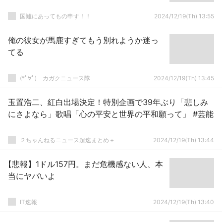
国難にあってもの申す！！
2024/12/19(Th) 13:55
俺の彼女が馬鹿すぎてもう別れようか迷っ
てる
(*ﾟ∀ﾟ)ゞカガクニュース隊
2024/12/19(Th) 13:45
玉置浩二、紅白出場決定！特別企画で39年ぶり「悲しみ
にさよなら」歌唱「心の平安と世界の平和願って」 #芸能
２ちゃんねるニュース超速まとめ＋
2024/12/19(Th) 13:44
【悲報】1ドル157円。まだ危機感ない人、本
当にヤバいよ
IT速報
2024/12/19(Th) 13:40