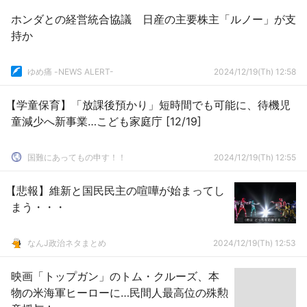
ホンダとの経営統合協議 日産の主要株主「ルノー」が支
持か
ゆめ痛 -NEWS ALERT-
2024/12/19(Th) 12:58
【学童保育】「放課後預かり」短時間でも可能に、待機児
童減少へ新事業…こども家庭庁 [12/19]
国難にあってもの申す！！
2024/12/19(Th) 12:55
【悲報】維新と国民民主の喧嘩が始まってし
まう・・・
なんJ政治ネタまとめ
2024/12/19(Th) 12:53
映画「トップガン」のトム・クルーズ、本
物の米海軍ヒーローに…民間人最高位の殊勲