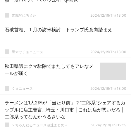
核「反ハイパーヘリウム4」を発見
常識的に考えた
2024/12/19(Th) 13:00
石破首相、１月の訪米検討 トランプ氏意向踏まえ
黒マッチョニュース
2024/12/19(Th) 13:00
秋田県議にクマ駆除でまたしてもアレなメ
ールが届く
くまニュース
2024/12/19(Th) 13:00
ラーメンは1人2杯が「当たり前」？"二郎系"シェアするカ
ップルに店主苦言…埼玉・川口市 | これは店が悪いだろ |
二郎系ってなんかうるさいな
２ちゃんねるニュース超速まとめ＋
2024/12/19(Th) 12:59