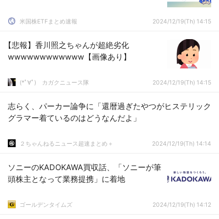
米国株ETFまとめ速報
2024/12/19(Th) 14:15
【悲報】香川照之ちゃんが超絶劣化
wwwwwwwwwwww【画像あり】
(*ﾟ∀ﾟ)ゞカガクニュース隊
2024/12/19(Th) 14:15
志らく、パーカー論争に「還暦過ぎたやつがヒステリック
グラマー着ているのはどうなんだよ」
２ちゃんねるニュース超速まとめ＋
2024/12/19(Th) 14:14
ソニーのKADOKAWA買収話、「ソニーが筆
頭株主となって業務提携」に着地
ゴールデンタイムズ
2024/12/19(Th) 14:12