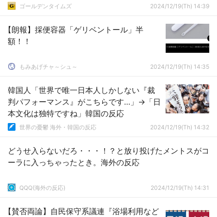
ゴールデンタイムズ
2024/12/19(Th) 14:39
【朗報】採便容器「ゲリベントール」半
額！！
もみあげチャ～シュ～
2024/12/19(Th) 14:35
韓国人「世界で唯一日本人しかしない『裁
判パフォーマンス』がこちらです…」→「日
本文化は独特ですね」韓国の反応
世界の憂鬱 海外・韓国の反応
2024/12/19(Th) 14:32
どうせ入らないだろ・・・！？と放り投げたメントスがコ
ーラに入っちゃったとき。海外の反応
QQQ(海外の反応)
2024/12/19(Th) 14:31
【賛否両論】自民保守系議連『浴場利用など