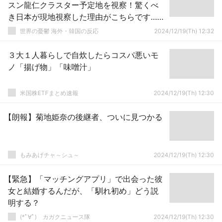
スン龍仁クラスター予定地を視察！驚くべ
き日本が現地視察した理由がこちらです…
（ﾌﾞﾙﾌﾞﾙ」韓国の反応
世界の憂鬱 海外・韓国の反応
2024/12/19(Th) 12:32
３大１人暮らしで自炊したらコスパ悪いモ
ノ「揚げ物」「味噌汁」
米国株ETFまとめ速報
2024/12/19(Th) 12:30
【朗報】菊地姫奈の後継者、ついに見つかる
もみあげチャ～シュ～
2024/12/19(Th) 12:30
【緊急】「マッチングアプリ」で出会った彼
女と結婚するんだが、「馴れ初め」どう説
明する？
(*ﾟ∀ﾟ)ゞカガクニュース隊
2024/12/19(Th) 12:30