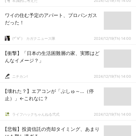
常識的に考えた
2024/12/19(Th) 14:00
ワイの住む予定のアパート、プロパンガス
だった！
(*ﾟ∀ﾟ)ゞカガクニュース隊
2024/12/19(Th) 14:00
【衝撃】「日本の生活困難層の家、実際はど
んなイメージ？」
ニチカン!
2024/12/19(Th) 14:00
【壊れた？】エアコンが「ぷしゅ～…（停
止）」←これなに？
ライフハックちゃんねる弐式
2024/12/19(Th) 14:00
【悲報】投資信託の売却タイミング、あまり