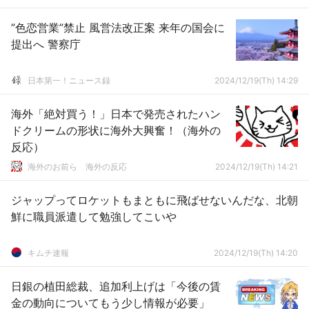
”色恋営業”禁止 風営法改正案 来年の国会に
提出へ 警察庁
日本第一！ニュース録
2024/12/19(Th) 14:29
海外「絶対買う！」日本で発売されたハン
ドクリームの形状に海外大興奮！（海外の
反応）
海外のお前ら 海外の反応
2024/12/19(Th) 14:21
ジャップってロケットもまともに飛ばせないんだな、北朝
鮮に職員派遣して勉強してこいや
キムチ速報
2024/12/19(Th) 14:20
日銀の植田総裁、追加利上げは「今後の賃
金の動向についてもう少し情報が必要」