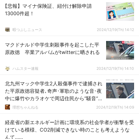
【悲報】マイナ保険証、紐付け解除申請
13000件超！
暇つぶしニュース
2024/12/19(Th) 14:12
マクドナルド中学生刺殺事件を起こした平
原政徳 卒業アルバムがtwitterに晒される
ハムスター速報
2024/12/19(Th) 14:10
北九州マック中学生2人殺傷事件で逮捕され
た平原政徳容疑者､奇声･軍歌のような音･夜
中に爆竹やカラオケで周辺住民から”騒音”苦
情
理想ちゃんねる
2024/12/19(Th) 14:09
経産省の新エネルギー計画に環境系の社会学者が衝撃を受
けている模様、CO2削減できない時のことも考えような
んて……