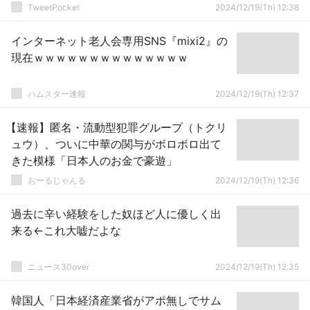
TweetPocket
2024/12/19(Th) 12:38
インターネット老人会専用SNS『mixi2』の
現在ｗｗｗｗｗｗｗｗｗｗｗｗｗｗ
ハムスター速報
2024/12/19(Th) 12:37
【速報】匿名・流動型犯罪グループ（トクリ
ュウ）、ついに中華の関与がボロボロ出て
きた模様「日本人のお金で豪遊」
おーるじゃんる
2024/12/19(Th) 12:36
過去に辛い経験をした奴ほど人に優しく出
来る←これ大嘘だよな
ニュース30over
2024/12/19(Th) 12:35
韓国人「日本経済産業省がアポ無しでサム