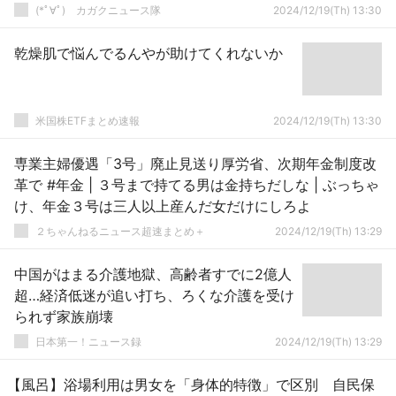
(*ﾟ∀ﾟ)ゞカガクニュース隊
2024/12/19(Th) 13:30
乾燥肌で悩んでるんやが助けてくれないか
米国株ETFまとめ速報
2024/12/19(Th) 13:30
専業主婦優遇「3号」廃止見送り厚労省、次期年金制度改
革で #年金 | ３号まで持てる男は金持ちだしな | ぶっちゃ
け、年金３号は三人以上産んだ女だけにしろよ
２ちゃんねるニュース超速まとめ＋
2024/12/19(Th) 13:29
中国がはまる介護地獄、高齢者すでに2億人
超…経済低迷が追い打ち、ろくな介護を受け
られず家族崩壊
日本第一！ニュース録
2024/12/19(Th) 13:29
【風呂】浴場利用は男女を「身体的特徴」で区別 自民保