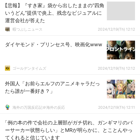
【悲報】『すき家』袋から出したままの“四角
いうどん”提供で炎上、残念なビジュアルに
運営会社が答えた
暇つぶしニュース
2024/12/19(Th) 12:12
ダイヤモンド・プリンセス号、映画化www
ゴールデンタイムズ
2024/12/19(Th) 12:12
外国人「お前らエルフのアニメキャラだっ
たら誰が一番好き？」
海外の万国反応記＠海外の反応
2024/12/19(Th) 12:11
「例の本の件で会社の上層部がガチ切れ、ガンギマリのバ
ーサーカー状態らしい」とMRが明らかに、とことんやっ
てくれると信じています