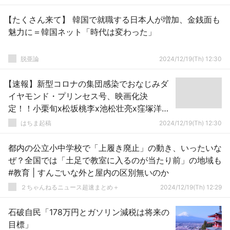
【たくさん来て】 韓国で就職する日本人が増加、金銭面も
魅力に＝韓国ネット「時代は変わった」
脱亜論
2024/12/19(Th) 12:30
【速報】新型コロナの集団感染でおなじみダ
イヤモンド・プリンセス号、映画化決
定！！小栗旬x松坂桃李x池松壮亮x窪塚洋介
と超豪華キャスト
はちま起稿
2024/12/19(Th) 12:30
都内の公立小中学校で「上履き廃止」の動き、いったいな
ぜ？全国では「土足で教室に入るのが当たり前」の地域も
#教育 | すんごいな外と屋内の区別無いのか
２ちゃんねるニュース超速まとめ＋
2024/12/19(Th) 12:29
石破自民「178万円とガソリン減税は将来の
目標」