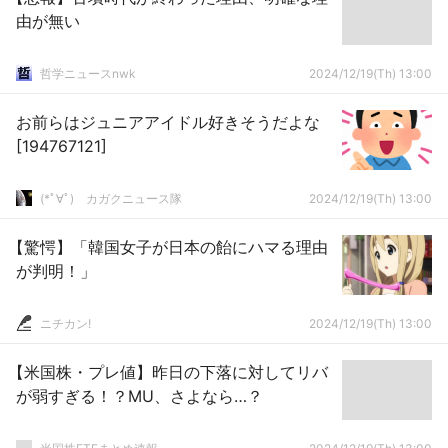
由が無い
哲学ニュースnwk
2024/12/19(Th) 13:00
お前らはジュニアアイドル好きそうだよな
[194767121]
(*ﾟ∀ﾟ)ゞカガクニュース隊
2024/12/19(Th) 13:00
【驚愕】「韓国女子が日本の飴にハマる理由
が判明！」
ニチカン!
2024/12/19(Th) 13:00
【米国株・プレ値】昨日の下落に対してリバ
が弱すぎる！？MU、さよなら…？