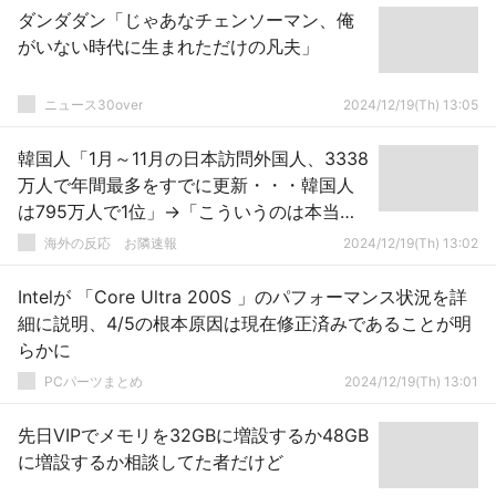
ダンダダン「じゃあなチェンソーマン、俺
がいない時代に生まれただけの凡夫」
ニュース30over
2024/12/19(Th) 13:05
韓国人「1月～11月の日本訪問外国人、3338
万人で年間最多をすでに更新・・・韓国人
は795万人で1位」→「こういうのは本当に
日本が羨ましいよ」「日本に行ってみれば
海外の反応 お隣速報
2024/12/19(Th) 13:02
分かる」「1人当たりの消費額は周辺国（中
国、台湾）よりはるかに低いのがコメディ
Intelが 「Core Ultra 200S 」のパフォーマンス状況を詳
ーである（笑）」
細に説明、4/5の根本原因は現在修正済みであることが明
らかに
PCパーツまとめ
2024/12/19(Th) 13:01
先日VIPでメモリを32GBに増設するか48GB
に増設するか相談してた者だけど