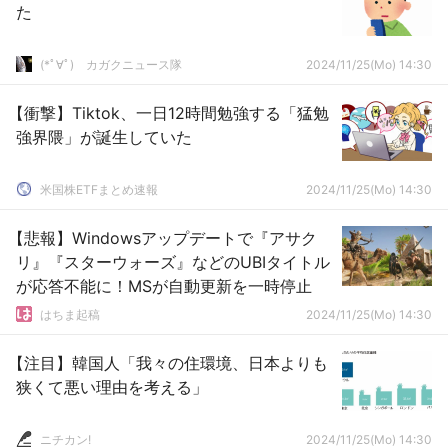
た
(*ﾟ∀ﾟ)ゞカガクニュース隊
2024/11/25(Mo) 14:30
【衝撃】Tiktok、一日12時間勉強する「猛勉
強界隈」が誕生していた
米国株ETFまとめ速報
2024/11/25(Mo) 14:30
【悲報】Windowsアップデートで『アサク
リ』『スターウォーズ』などのUBIタイトル
が応答不能に！MSが自動更新を一時停止
はちま起稿
2024/11/25(Mo) 14:30
【注目】韓国人「我々の住環境、日本よりも
狭くて悪い理由を考える」
ニチカン!
2024/11/25(Mo) 14:30