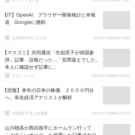
PCパーツまとめ
2024/11/25(Mo) 13:01
【IT】OpenAI、ブラウザー開発検討と米報
道 Googleに挑戦
汎用型自作PCまとめ
2024/11/25(Mo) 13:01
【マスゴミ】共同通信「生稲晃子が靖国参
拝」記事、誤報だった…「見間違えでした。
本人に確認せず記事に」
モナニュース
2024/11/25(Mo) 13:00
【悲報】来年の日本の株価、２０００円台
へ。有名経済アナリストが解析
米国株ETFまとめ速報
2024/11/25(Mo) 13:00
山川穂高が西武相手にホームラン打って