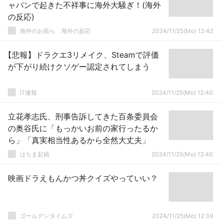
ャパンで起きた不祥事に海外大騒ぎ！(海外
の反応)
海外のお前ら 海外の反応
2024/11/25(Mo) 12:42
【悲報】ドラクエ3リメイク、Steamで評価
が下がり続けクソゲー認定されてしまう
IT速報
2024/11/25(Mo) 12:40
立花孝志氏、刑事告訴してきた百条委員会
の奥谷氏に「もっかいお前の家行ったるか
ら」「真実相当性あるから全然大丈夫」
はちま起稿
2024/11/25(Mo) 12:40
映画ドラえもんかつ丼クイズやっていい？
ゴールデンタイムズ
2024/11/25(Mo) 12:39