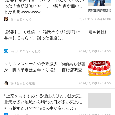
った！金額は適正や！ 」→契約書が無いこ
とが判明wwwwww
おーるじゃんる
2024/11/25(Mo) 14:06
【誤報】共同通信、生稲氏めぐり記事訂正 「靖国神社に
参拝しておらず、誤った報道に」
watch＠２ちゃんねる
2024/11/25(Mo) 14:03
クリスマスケーキの予算減少…物価高も影響
か 購入予定は去年より増加 百貨店調査
稼げるまとめ速報
2024/11/25(Mo) 14:00
「上京をおすすめする理由のひとつは天気。
曇天が多い地域から晴れの日が多い東京に
引っ越すだけで本当に人生が変わるよ」