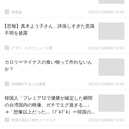
脱亜論
2024/11/25(Mo) 12:30
【悲報】真木よう子さん、誇張しすぎた意識
不明を披露
(*ﾟ∀ﾟ)ゞカガクニュース隊
2024/11/25(Mo) 12:30
カロリーマイナスの食い物って作れないん
か？
米国株ETFまとめ速報
2024/11/25(Mo) 12:30
韓国人「プレミア12で優勝が確定した瞬間
の台湾国内の映像、ガチでエグ過ぎる…」
→「想像以上だった…（ﾌﾞﾙﾌﾞﾙ」＝韓国の反
応
韓国の反応 | 海外トークログ
2024/11/25(Mo) 12:30