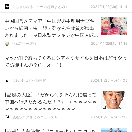
２ちゃんねるニュース超速まとめ＋
2024/11/25(Mo) 14:14
中国国営メディア「中国製の生理用ナプキ
ンから細菌・虫・卵・発がん性物質が検出
されました」→日本製ナプキンが中国人転
売ヤーに買い占められ始める
ハムスター速報
2024/11/25(Mo) 14:12
マッハ11で落ちてくるロシアをミサイルを日本はどうやっ
て防御すんの？(´・ω・｀)
【2ch】コピペ情報局
2024/11/25(Mo) 14:08
【話題の大臣】『だから何をそんなに焦って
中国へ行きたがるんだ！？』 → ｗｗｗｗｗ
ｗｗｗｗｗｗｗｗｗｗｗｗｗｗｗ
政経ワロスまとめニュース♪
2024/11/25(Mo) 14:08
【悲報】斎藤陣営「ポスター代として71万払