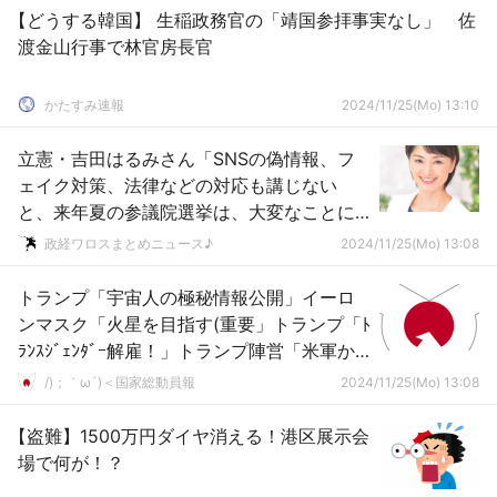
【どうする韓国】 生稲政務官の「靖国参拝事実なし」 佐
渡金山行事で林官房長官
かたすみ速報
2024/11/25(Mo) 13:10
立憲・吉田はるみさん「SNSの偽情報、フ
ェイク対策、法律などの対応も講じない
と、来年夏の参議院選挙は、大変なことに
なる！国会で議論すべき！」
政経ワロスまとめニュース♪
2024/11/25(Mo) 13:08
トランプ「宇宙人の極秘情報公開」イーロ
ンマスク「火星を目指す(重要」トランプ「ﾄ
ﾗﾝｽｼﾞｪﾝﾀﾞｰ解雇！」トランプ陣営「米軍か
ら任務不適格で追放！(15000人失職予測」
/)；｀ω´)＜国家総動員報
2024/11/25(Mo) 13:08
→
【盗難】1500万円ダイヤ消える！港区展示会
場で何が！？