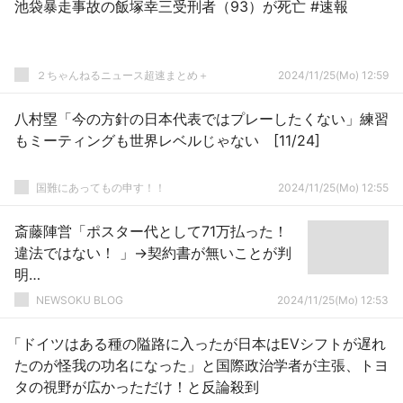
池袋暴走事故の飯塚幸三受刑者（93）が死亡 #速報
２ちゃんねるニュース超速まとめ＋
2024/11/25(Mo) 12:59
八村塁「今の方針の日本代表ではプレーしたくない」練習
もミーティングも世界レベルじゃない [11/24]
国難にあってもの申す！！
2024/11/25(Mo) 12:55
斎藤陣営「ポスター代として71万払った！
違法ではない！ 」→契約書が無いことが判
明…
NEWSOKU BLOG
2024/11/25(Mo) 12:53
「ドイツはある種の隘路に入ったが日本はEVシフトが遅れ
たのが怪我の功名になった」と国際政治学者が主張、トヨ
タの視野が広かっただけ！と反論殺到