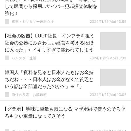
して民間から採用…サイバー犯罪捜査体制を
強化！
軍事・ミリタリー速報☆彡
2024/11/25(Mo) 13:05
【社会の凶器】LUUP社長「インフラを担う
社会の公器にふさわしい経営を考える段階
に入った」←イキリすぎて笑われてしまう
ハムスター速報
2024/11/25(Mo) 13:03
韓国人「資料を見ると日本人たちはお金持
ちだね・・・日本人はお金がなくて貧乏と
いう話は全部嘘だったのか？」→「」
海外の反応 お隣速報
2024/11/25(Mo) 13:02
【グラボ】地味に重量も気になる マザボ縦で使うのそろそ
ろキツい重量になってきそう