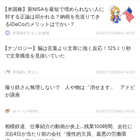
【米国株】新NISAを最短で埋められない人に
対する正論は叩かれる？納税を先送りでき
るiDeCoのメリットはでかい？
米国株ETFまとめ速報
2024/11/25(Mo) 14:00
【ナゾロジー】脳は言葉より文章に強く反応！125ミリ秒
で文章構造を見抜いていた
常識的に考えた
2024/11/25(Mo) 14:00
撮り鉄さん無理しないで 人や物は「消せます」 アドビ
が講座
みそパンNEWS
2024/11/25(Mo) 14:00
相模鉄道、仕事紹介の動画が炎上…残業100時間、会社に
3泊4日が当たり前の会社「慢性的欠員、最悪の労働環