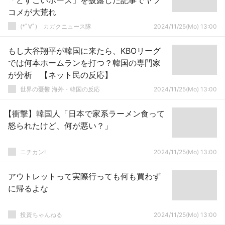
「どすこいポーズ」を披露した記事でヤフ
コメが大荒れ
(*ﾟ∀ﾟ)ゞカガクニュース隊
2024/11/25(Mo) 13:00
もし大谷翔平が韓国に来たら、KBOリーグ
では何本ホームランを打つ？韓国の専門家
が分析 【ネット民の反応】
世界の憂鬱 海外・韓国の反応
2024/11/25(Mo) 13:00
【衝撃】韓国人「日本で家系ラーメン食って
怒られたけど、何が悪い？」
ニチカン!
2024/11/25(Mo) 13:00
アウトレットって実際行っても何も買わず
に帰るよな
投資ちゃんねる
2024/11/25(Mo) 13:00