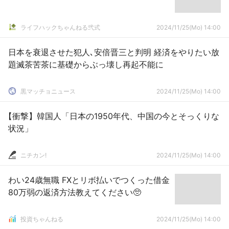
ライフハックちゃんねる弐式
2024/11/25(Mo) 14:00
日本を衰退させた犯人､安倍晋三と判明 経済をやりたい放
題滅茶苦茶に基礎からぶっ壊し再起不能に
黒マッチョニュース
2024/11/25(Mo) 14:00
【衝撃】韓国人「日本の1950年代、中国の今とそっくりな
状況」
ニチカン!
2024/11/25(Mo) 14:00
わい24歳無職 FXとリボ払いでつくった借金
80万弱の返済方法教えてください🥺
投資ちゃんねる
2024/11/25(Mo) 14:00