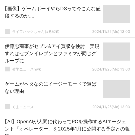
【画像】ゲームボーイやらDSって今こんな値
段するのか‥‥
ライフハックちゃんねる弐式
2024/11/25(Mo) 13:00
伊藤忠商事がセブン&アイ買収を検討 実現
すればセブンイレブンとファミマが同じグ
ループに
哲学ニュースnwk
2024/11/25(Mo) 13:00
ゲームがヘタなのにイージーモードで遊ば
ない理由
くまニュース
2024/11/25(Mo) 13:00
【AI】OpenAIが人間に代わってPCを操作するAIエージェ
ント「オペレーター」を2025年1月に公開する予定との報