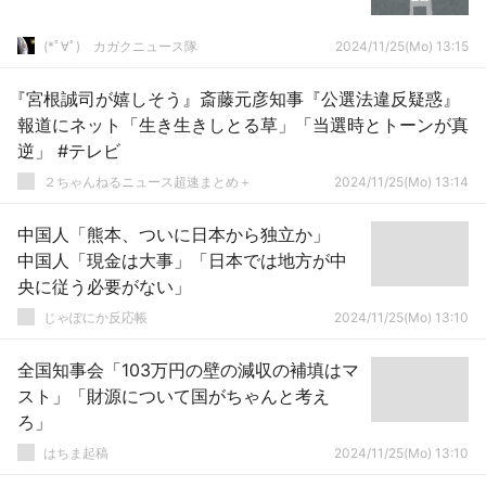
(*ﾟ∀ﾟ)ゞカガクニュース隊
2024/11/25(Mo) 13:15
『宮根誠司が嬉しそう』斎藤元彦知事『公選法違反疑惑』
報道にネット「生き生きしとる草」「当選時とトーンが真
逆」 #テレビ
２ちゃんねるニュース超速まとめ＋
2024/11/25(Mo) 13:14
中国人「熊本、ついに日本から独立か」
中国人「現金は大事」「日本では地方が中
央に従う必要がない」
じゃぽにか反応帳
2024/11/25(Mo) 13:10
全国知事会「103万円の壁の減収の補填はマ
スト」「財源について国がちゃんと考え
ろ」
はちま起稿
2024/11/25(Mo) 13:10