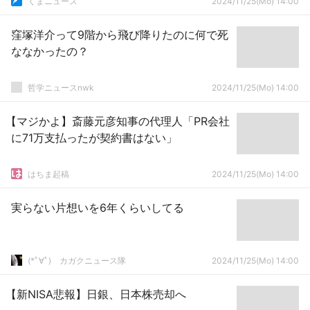
くまニュース
2024/11/25(Mo) 14:00
窪塚洋介って9階から飛び降りたのに何で死
ななかったの？
哲学ニュースnwk
2024/11/25(Mo) 14:00
【マジかよ】斎藤元彦知事の代理人「PR会社
に71万支払ったが契約書はない」
はちま起稿
2024/11/25(Mo) 14:00
実らない片想いを6年くらいしてる
(*ﾟ∀ﾟ)ゞカガクニュース隊
2024/11/25(Mo) 14:00
【新NISA悲報】日銀、日本株売却へ