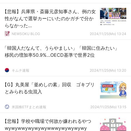
【悲報】兵庫県・斎藤元彦知事さん、例の女
性がなんで選挙カーにいたのかガチで分か
らなかった…
NEWSOKU BLOG
2024/11/25(Mo) 13:24
「韓国人だなんて、うらやましい」「韓国に住みたい」
移民の増加率50.9%…OECD基準で世界2位
キムチ速報
2024/11/25(Mo) 13:20
【G】丸美屋「釜めしの素」回収 ゴキブリ
とみられる虫混入
米国株ETFまとめ速報
2024/11/25(Mo) 13:15
【悲報】学校や職場で何故か嫌われるやつ
wywywwywywywywwwywywywywy