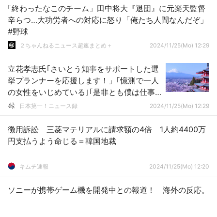
「終わったなこのチーム」田中将大『退団』に元楽天監督
辛らつ…大功労者への対応に怒り「俺たち人間なんだぞ」
#野球
２ちゃんねるニュース超速まとめ＋
2024/11/25(Mo) 12:29
立花孝志氏｢さいとう知事をサポートした選
挙プランナーを応援します！」｢憶測で一人
の女性をいじめている｣｢是非とも僕は仕事
を頼みたい」
日本第一！ニュース録
2024/11/25(Mo) 12:29
徴用訴訟 三菱マテリアルに請求額の4倍 1人約4400万
円支払うよう命じる＝韓国地裁
キムチ速報
2024/11/25(Mo) 12:20
ソニーが携帯ゲーム機を開発中との報道！ 海外の反応。