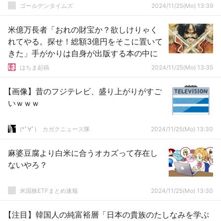
ゴールデンタイムズ
2024/11/25(Mo) 13:39
米億万長者「おれの財宝か？欲しけりゃく
れてやる。探せ！総額3億円をそこに置いて
きた」手がかりは自身が出版する本の中に
はちま起稿
2024/11/25(Mo) 13:35
【画像】昔のフジテレビ、盛り上がりがすご
いｗｗｗ
(*ﾟ∀ﾟ)ゞカガクニュース隊
2024/11/25(Mo) 13:30
麻婆豆腐より白米に合うオカズって存在し
ないやろ？
米国株ETFまとめ速報
2024/11/25(Mo) 13:30
【注目】韓国人の純富裕層「日本の貴族のたしなみを学ぶ