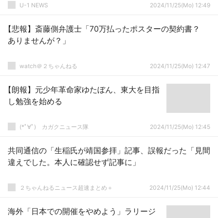
U-1 NEWS
2024/11/25(Mo) 12:49
【悲報】斎藤側弁護士「70万払ったポスターの契約書？
ありませんが？」
watch＠２ちゃんねる
2024/11/25(Mo) 12:47
【朗報】元少年革命家ゆたぼん、東大を目指
し勉強を始める
(*ﾟ∀ﾟ)ゞカガクニュース隊
2024/11/25(Mo) 12:45
共同通信の「生稲氏が靖国参拝」記事、誤報だった「見間
違えでした。本人に確認せず記事に」
２ちゃんねるニュース超速まとめ＋
2024/11/25(Mo) 12:44
海外「日本での開催をやめよう」ラリージ