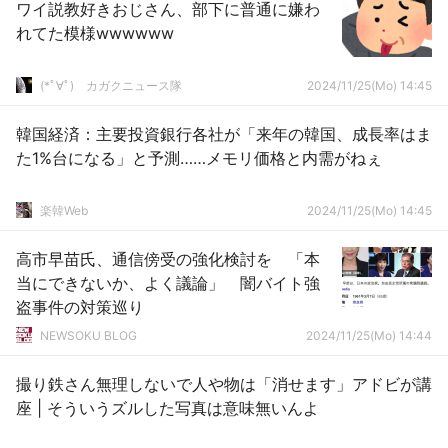
ワイ説教好きおじさん、部下に普通に嫌わ
れてた模様wwwwww
(*ﾟ∀ﾟ)ゞカガクニュース隊
2024/11/25(Mo) 14:45
韓国経済：主要投資銀行各社が「来年の韓国、成長率はま
た1%台になる」と予測……メモリ価格と内需がねぇ
楽韓Web
2024/11/25(Mo) 14:45
高市早苗氏、通信傍受の強化検討を 「本
当にできないか、よく議論」 闇バイト強
盗事件の対策巡り
NEWSOKU BLOG
2024/11/25(Mo) 14:44
撮り鉄さん無理しないで人や物は「消せます」アドビが講
座 | そういうズルした写真は意味無いんよ