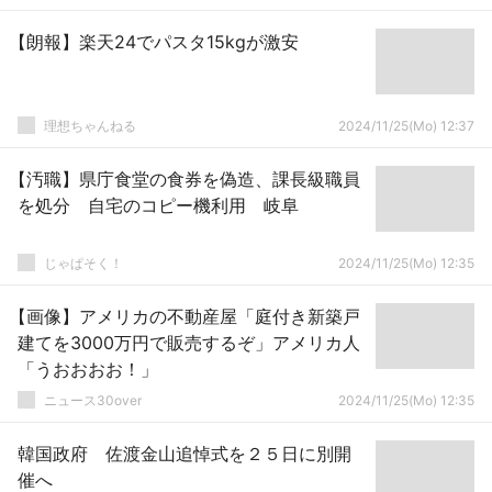
【朗報】楽天24でパスタ15kgが激安
理想ちゃんねる
2024/11/25(Mo) 12:37
【汚職】県庁食堂の食券を偽造、課長級職員
を処分 自宅のコピー機利用 岐阜
じゃぱそく！
2024/11/25(Mo) 12:35
【画像】アメリカの不動産屋「庭付き新築戸
建てを3000万円で販売するぞ」アメリカ人
「うおおおお！」
ニュース30over
2024/11/25(Mo) 12:35
韓国政府 佐渡金山追悼式を２５日に別開
催へ