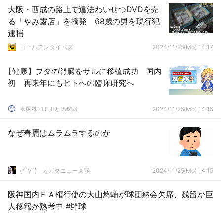
大阪・西成の路上で違法わいせつDVDを売
る「やみ露店」を摘発 68歳の男を現行犯
逮捕
ゴールデンタイムズ
2024/11/25(Mo) 14:17
【健康】ブタの腎臓をサルに移植成功 国内
初 再来年にもヒトへの臨床研究へ
米国株ETFまとめ速報
2024/11/25(Mo) 14:15
なぜ春麗はムラムラするのか
(*ﾟ∀ﾟ)ゞカガクニュース隊
2024/11/25(Mo) 14:15
阪神国内ＦＡ権行使の大山悠輔が球団納会欠席、残留か巨
人移籍か熟考中 #野球