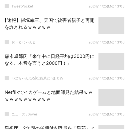
TweetPocket
2024/11/25(Mo) 13:08
【速報】飯塚幸三、天国で被害者親子と再開
を許されるｗｗｗｗｗ
おーるじゃんる
2024/11/25(Mo) 13:06
森永卓郎氏「来年中に日経平均は3000円に
なる。本音を言うと2000円！」
FX2ちゃんねる|投資系2chまとめ
2024/11/25(Mo) 13:06
Netflixでイカゲームと地面師見た結果ｗｗ
ｗｗｗｗｗｗｗｗｗｗ
ニュース30over
2024/11/25(Mo) 13:05
警視庁、2年間の任期付き職員を「警部」と