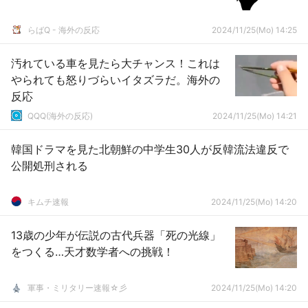
らばQ - 海外の反応
2024/11/25(Mo) 14:25
汚れている車を見たら大チャンス！これは
やられても怒りづらいイタズラだ。海外の
反応
QQQ(海外の反応)
2024/11/25(Mo) 14:21
韓国ドラマを見た北朝鮮の中学生30人が反韓流法違反で
公開処刑される
キムチ速報
2024/11/25(Mo) 14:20
13歳の少年が伝説の古代兵器「死の光線」
をつくる…天才数学者への挑戦！
軍事・ミリタリー速報☆彡
2024/11/25(Mo) 14:20