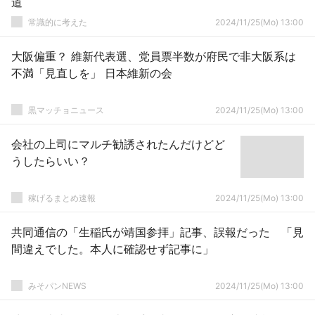
道
常識的に考えた
2024/11/25(Mo) 13:00
大阪偏重？ 維新代表選、党員票半数が府民で非大阪系は
不満「見直しを」 日本維新の会
黒マッチョニュース
2024/11/25(Mo) 13:00
会社の上司にマルチ勧誘されたんだけどど
うしたらいい？
稼げるまとめ速報
2024/11/25(Mo) 13:00
共同通信の「生稲氏が靖国参拝」記事、誤報だった 「見
間違えでした。本人に確認せず記事に」
みそパンNEWS
2024/11/25(Mo) 13:00