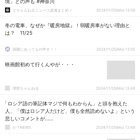
境」との声も #神奈川
２ちゃんねるニュース超速まとめ＋
2024/11/25(Mo) 13:59
冬の電車、なぜか『暖房地獄』！弱暖房車がない理由と
は？ 11/25
国難にあってもの申す！！
2024/11/25(Mo) 13:55
映画館初めて行くんやが・・・
理想ちゃんねる
2024/11/25(Mo) 13:49
「ロシア語の筆記体マジで何もわからん」と頭を抱えた
人、「僕はロシア人だけど、僕も全然読めないよ」という
悲しいコメントが……
U-1 NEWS
2024/11/25(Mo) 13:49