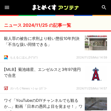
ニュース 2024/11/25 の記事一覧
殺人罪の被告に求刑より軽い懲役10年判決
「不当な扱い同情できる」
もえるにほん彡(^)(^)
2024/11/25(Mo) 14:59
【MLB】菊池雄星、エンゼルスと3年97億円
で合意
ガハろぐNewsヽ(･ω･)/ｽﾞｺｰ
2024/11/25(Mo) 14:57
ワイ「YouTubeのDIYチャンネルでも観る
か…」動画「日本の愚民よ目を覚ませ！」ワ