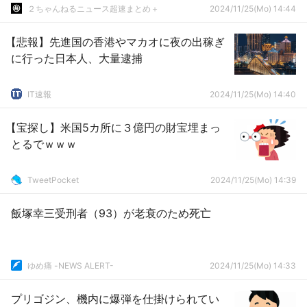
２ちゃんねるニュース超速まとめ＋
2024/11/25(Mo) 14:44
【悲報】先進国の香港やマカオに夜の出稼ぎ
に行った日本人、大量逮捕
IT速報
2024/11/25(Mo) 14:40
【宝探し】米国5カ所に３億円の財宝埋まっ
とるでｗｗｗ
TweetPocket
2024/11/25(Mo) 14:39
飯塚幸三受刑者（93）が老衰のため死亡
ゆめ痛 -NEWS ALERT-
2024/11/25(Mo) 14:33
プリゴジン、機内に爆弾を仕掛けられてい