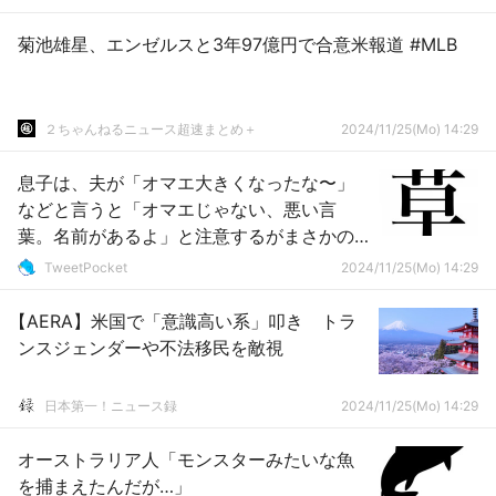
菊池雄星、エンゼルスと3年97億円で合意米報道 #MLB
２ちゃんねるニュース超速まとめ＋
2024/11/25(Mo) 14:29
息子は、夫が「オマエ大きくなったな〜」
などと言うと「オマエじゃない、悪い言
葉。名前があるよ」と注意するがまさかの
人物に裏切られてた…
TweetPocket
2024/11/25(Mo) 14:29
【AERA】米国で「意識高い系」叩き トラ
ンスジェンダーや不法移民を敵視
日本第一！ニュース録
2024/11/25(Mo) 14:29
オーストラリア人「モンスターみたいな魚
を捕まえたんだが…」