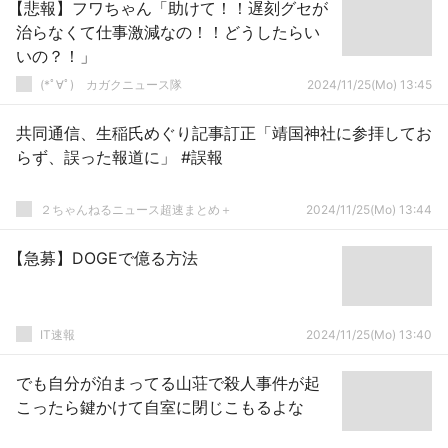
【悲報】フワちゃん「助けて！！遅刻グセが
治らなくて仕事激減なの！！どうしたらい
いの？！」
(*ﾟ∀ﾟ)ゞカガクニュース隊
2024/11/25(Mo) 13:45
共同通信、生稲氏めぐり記事訂正「靖国神社に参拝してお
らず、誤った報道に」 #誤報
２ちゃんねるニュース超速まとめ＋
2024/11/25(Mo) 13:44
【急募】DOGEで億る方法
IT速報
2024/11/25(Mo) 13:40
でも自分が泊まってる山荘で殺人事件が起
こったら鍵かけて自室に閉じこもるよな