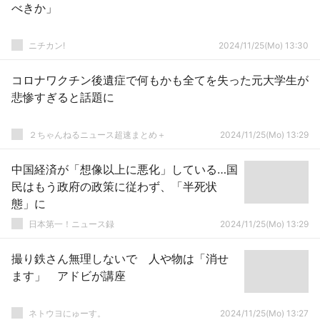
べきか」
ニチカン!
2024/11/25(Mo) 13:30
コロナワクチン後遺症で何もかも全てを失った元大学生が
悲惨すぎると話題に
２ちゃんねるニュース超速まとめ＋
2024/11/25(Mo) 13:29
中国経済が「想像以上に悪化」している…国
民はもう政府の政策に従わず、「半死状
態」に
日本第一！ニュース録
2024/11/25(Mo) 13:29
撮り鉄さん無理しないで 人や物は「消せ
ます」 アドビが講座
ネトウヨにゅーす。
2024/11/25(Mo) 13:27