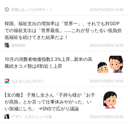
国難にあってもの申す！！
2024/11/22(Fr) 14:55
韓国、福祉支出の増加率は「世界一」、それでも対GDP
での福祉支出は「世界最低」……これが甘ったるい低負担
低福祉を続けてきた結果だよ！
楽韓Web
2024/11/22(Fr) 14:55
10月の消費者物価指数2.3%上昇…新米の高
騰続きコメ類は6割近く上昇
もえるにほん彡(^)(^)
2024/11/22(Fr) 14:54
【女の敵】 子無し女さん「子持ち様が「お子
が高熱」とか言って仕事休みやがった、い
い加減にしろ」 →SNSで広がり議論
(*ﾟ∀ﾟ)ゞカガクニュース隊
2024/11/22(Fr) 14:45