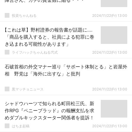
陣営さん、ガチの資金難に陥る・・・
投資ちゃんねる
2024/11/22(Fr) 13:00
【これは草】野村證券の報告書が話題に‥‥
「商品を購入すると、社員による犯罪に巻
き込まれる可能性があります」
ライフハックちゃんねる弐式
2024/11/22(Fr) 13:00
石破首相の外交マナー巡り「サポート体制とる」と岩屋外
相 野党は「海外に出すな」と批判
黒マッチョニュース
2024/11/22(Fr) 13:00
シャドウハーツで知られる町田松三氏、新
作RPG『ペニーブラッド』の報酬支払を求
めダブルキックスターター関係者を提訴！
はちま起稿
2024/11/22(Fr) 13:00