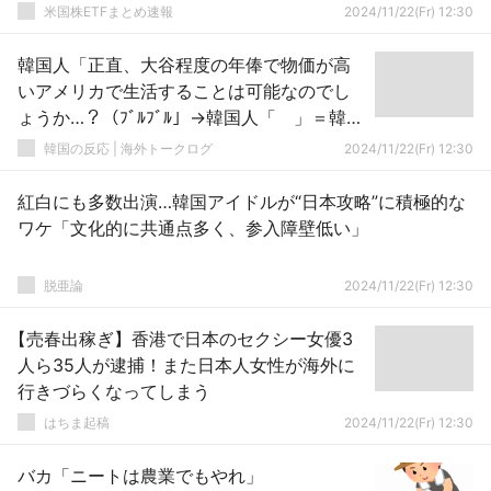
米国株ETFまとめ速報
2024/11/22(Fr) 12:30
韓国人「正直、大谷程度の年俸で物価が高
いアメリカで生活することは可能なのでし
ょうか…？（ﾌﾞﾙﾌﾞﾙ」→韓国人「 」＝韓国
の反応
韓国の反応 | 海外トークログ
2024/11/22(Fr) 12:30
紅白にも多数出演…韓国アイドルが“日本攻略”に積極的な
ワケ「文化的に共通点多く、参入障壁低い」
脱亜論
2024/11/22(Fr) 12:30
【売春出稼ぎ】香港で日本のセクシー女優3
人ら35人が逮捕！また日本人女性が海外に
行きづらくなってしまう
はちま起稿
2024/11/22(Fr) 12:30
バカ「ニートは農業でもやれ」