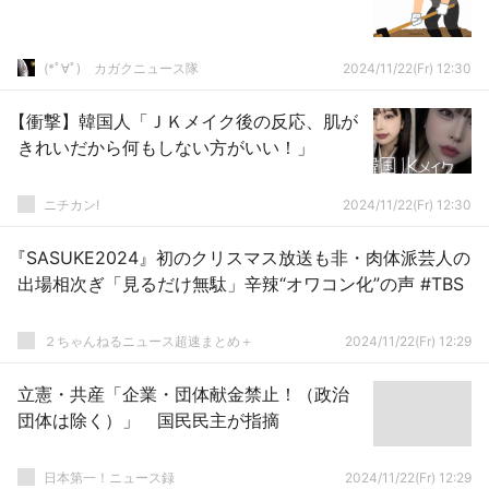
(*ﾟ∀ﾟ)ゞカガクニュース隊
2024/11/22(Fr) 12:30
【衝撃】韓国人「ＪＫメイク後の反応、肌が
きれいだから何もしない方がいい！」
ニチカン!
2024/11/22(Fr) 12:30
『SASUKE2024』初のクリスマス放送も非・肉体派芸人の
出場相次ぎ「見るだけ無駄」辛辣“オワコン化”の声 #TBS
２ちゃんねるニュース超速まとめ＋
2024/11/22(Fr) 12:29
立憲・共産「企業・団体献金禁止！（政治
団体は除く）」 国民民主が指摘
日本第一！ニュース録
2024/11/22(Fr) 12:29