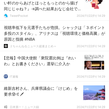
い軒のからあげとほっともっとのから揚げ
同じじゃね？』→調べた結果おなじ会社で
した
TweetPocket
2024/11/22(Fr) 14:29
視聴率低下を元選手たちが危惧。シャックは「３ポイント
多投のスタイル」、アリナスは「視聴環境と価格高騰」が
原因と指摘 #NBA
２ちゃんねるニュース超速まとめ＋
2024/11/22(Fr) 14:29
【悲報】中国大使館「衆院選比例は『れい
わ』とお書きください」選挙に介入か
IT速報
2024/11/22(Fr) 14:29
維新吉村さん、兵庫県議会に「けじめ」を
要求😰🤙🗡
日本第一！ニュース録
2024/11/22(Fr) 14:29