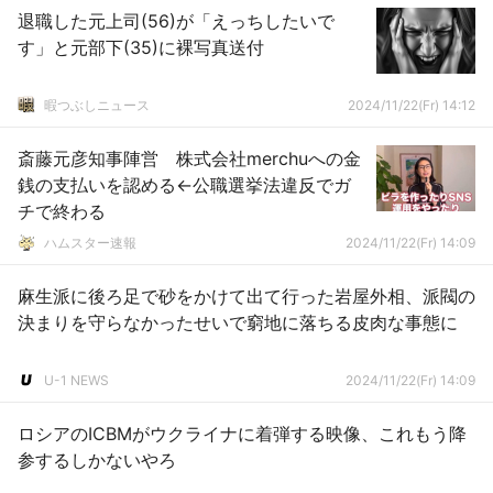
退職した元上司(56)が「えっちしたいで
す」と元部下(35)に裸写真送付
暇つぶしニュース
2024/11/22(Fr) 14:12
斎藤元彦知事陣営 株式会社merchuへの金
銭の支払いを認める←公職選挙法違反でガ
チで終わる
ハムスター速報
2024/11/22(Fr) 14:09
麻生派に後ろ足で砂をかけて出て行った岩屋外相、派閥の
決まりを守らなかったせいで窮地に落ちる皮肉な事態に
U-1 NEWS
2024/11/22(Fr) 14:09
ロシアのICBMがウクライナに着弾する映像、これもう降
参するしかないやろ