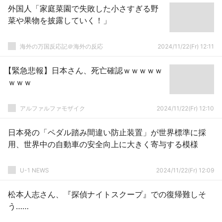
外国人「家庭菜園で失敗した小さすぎる野
菜や果物を披露していく！」
海外の万国反応記＠海外の反応
2024/11/22(Fr) 12:11
【緊急悲報】日本さん、死亡確認ｗｗｗｗｗ
ｗｗｗ
アルファルファモザイク
2024/11/22(Fr) 12:10
日本発の「ペダル踏み間違い防止装置」が世界標準に採
用、世界中の自動車の安全向上に大きく寄与する模様
U-1 NEWS
2024/11/22(Fr) 12:09
松本人志さん、『探偵ナイトスクープ』での復帰難しそ
う……