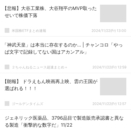
【悲報】大谷工業株、大谷翔平のMVP取った
せいで株価下落
米国株ETFまとめ速報
2024/11/22(Fr) 13:00
「神武天皇」は本当に存在するのか… | チャンコロ「やっ
ぱ文字で記録してない国はアカンアル」
２ちゃんねるニュース超速まとめ＋
2024/11/22(Fr) 12:59
【朗報】 ドラえもん映画再上映、雲の王国が
選ばれる！！！
ゴールデンタイムズ
2024/11/22(Fr) 12:57
ジェネリック医薬品、3796品目で製造販売承認書と異な
る製造「衝撃的な数字だ」11/22