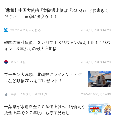
【悲報】中国大使館「衆院選比例は『れいわ』とお書きく
ださい」 選挙に介入か！！
watch＠２ちゃんねる
2024/11/22(Fr) 14:20
韓国の家計負債、３カ月で１８兆ウォン増え１９１４兆ウ
ォン…３年ぶりの最大増加幅
キムチ速報
2024/11/22(Fr) 14:20
プーチン大統領、北朝鮮にライオン・ヒグ
マなど動物70匹をプレゼント！
軍事・ミリタリー速報☆彡
2024/11/22(Fr) 14:19
千葉県が水道料金２０％値上げへ…物価高や
賃金上昇で２７年度にも赤字見通し