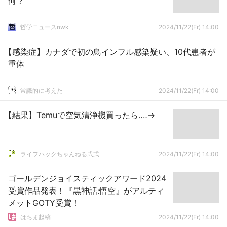
何？
哲学ニュースnwk
2024/11/22(Fr) 14:00
【感染症】カナダで初の鳥インフル感染疑い、10代患者が
重体
常識的に考えた
2024/11/22(Fr) 14:00
【結果】Temuで空気清浄機買ったら‥‥→
ライフハックちゃんねる弐式
2024/11/22(Fr) 14:00
ゴールデンジョイスティックアワード2024
受賞作品発表！『黒神話:悟空』がアルティ
メットGOTY受賞！
はちま起稿
2024/11/22(Fr) 14:00