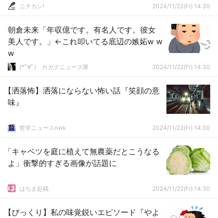
ニチカン!
2024/11/22(Fr) 14:30
朝倉未来「年収億です。有名人です。彼女
美人です。」←これ叩いてる底辺の嫉妬w w
w
(*ﾟ∀ﾟ)ゞカガクニュース隊
2024/11/22(Fr) 14:30
【洒落怖】洒落にならない怖い話『笑顔の意
味』
哲学ニュースnwk
2024/11/22(Fr) 14:30
「キャベツを庭に植えて無農薬だとこうなる
よ」衝撃的すぎる画像が話題に
はちま起稿
2024/11/22(Fr) 14:30
【びっくり】私の味覚鋭いエピソード『やよ