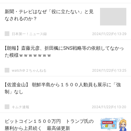
新聞・テレビはなぜ「役に立たない」と見
なされるのか？
日本第一！ニュース録
2024/11/22(Fr) 13:29
【朗報】斎藤元彦、折田楓にSNS戦略等の依頼してなかっ
た模様ｗｗｗｗｗｗｗ
watch＠２ちゃんねる
2024/11/22(Fr) 13:25
【佐渡金山】 朝鮮半島から１５００人動員も展示に「強
制」なし
キムチ速報
2024/11/22(Fr) 13:20
ビットコイン１５００万円 トランプ氏の
勝利から上昇続く 最高値更新