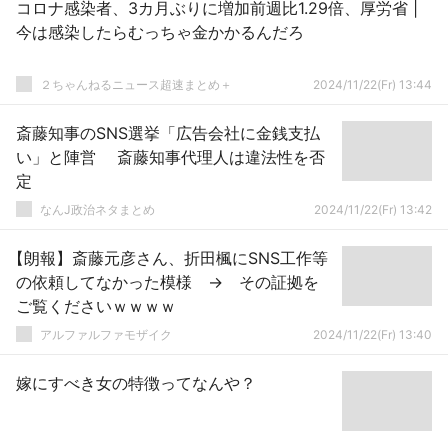
コロナ感染者、3カ月ぶりに増加前週比1.29倍、厚労省 |
今は感染したらむっちゃ金かかるんだろ
２ちゃんねるニュース超速まとめ＋
2024/11/22(Fr) 13:44
斎藤知事のSNS選挙「広告会社に金銭支払
い」と陣営 斎藤知事代理人は違法性を否
定
なんJ政治ネタまとめ
2024/11/22(Fr) 13:42
【朗報】斎藤元彦さん、折田楓にSNS工作等
の依頼してなかった模様 → その証拠を
ご覧くださいｗｗｗｗ
アルファルファモザイク
2024/11/22(Fr) 13:40
嫁にすべき女の特徴ってなんや？