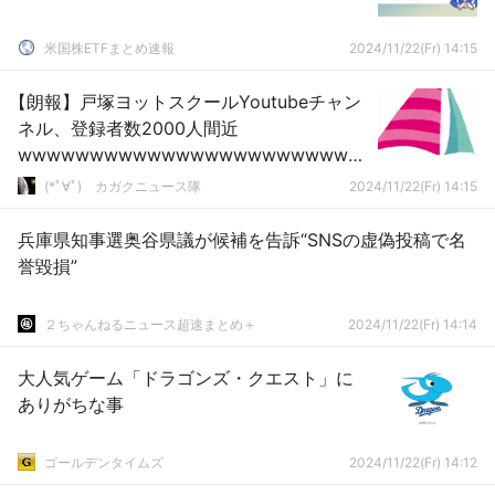
米国株ETFまとめ速報
2024/11/22(Fr) 14:15
【朗報】戸塚ヨットスクールYoutubeチャン
ネル、登録者数2000人間近
wwwwwwwwwwwwwwwwwwwwwwww
w
(*ﾟ∀ﾟ)ゞカガクニュース隊
2024/11/22(Fr) 14:15
兵庫県知事選奥谷県議が候補を告訴“SNSの虚偽投稿で名
誉毀損”
２ちゃんねるニュース超速まとめ＋
2024/11/22(Fr) 14:14
大人気ゲーム「ドラゴンズ・クエスト」に
ありがちな事
ゴールデンタイムズ
2024/11/22(Fr) 14:12