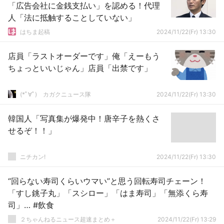
「広告会社に金銭支払い」を認める！代理
人「法に抵触することしていない」
はちま起稿
2024/11/22(Fr) 13:30
店員「ラストオーダーです」俺「えーもう
ちょっといいじゃん」店員「出禁です」
(*ﾟ∀ﾟ)ゞカガクニュース隊
2024/11/22(Fr) 13:30
韓国人「写真集が爆発中！唐辛子を熱くさ
せるぞ！！」
ニチカン!
2024/11/22(Fr) 13:30
“回らない寿司くらいウマい”と思う回転寿司チェーン！
「すし銚子丸」「スシロー」「はま寿司」「無添くら寿
司」… #飲食
２ちゃんねるニュース超速まとめ＋
2024/11/22(Fr) 13:29