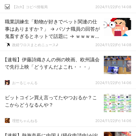
【2ch】コピペ情報局
2024/11/22(Fr) 14:08
職業訓練生「動物が好きでペット関連の仕
事はありますか？」 → パソナ職員の回答が
鬼畜すぎるとネットで話題に → ｗｗｗｗｗ
ｗｗｗｗｗｗｗｗｗｗｗｗｗｗｗｗ
政経ワロスまとめニュース♪
2024/11/22(Fr) 14:08
【速報】伊藤詩織さんの例の映画、欧州議会
で先行上映「どうすんだよこれ・・・」
おーるじゃんる
2024/11/22(Fr) 14:06
ビットコイン買え言ってたやつおるか？こ
こからどうなるんや？
理想ちゃんねる
2024/11/22(Fr) 14:06
【速報】熱海市長に中国人(帰化申請中)が出