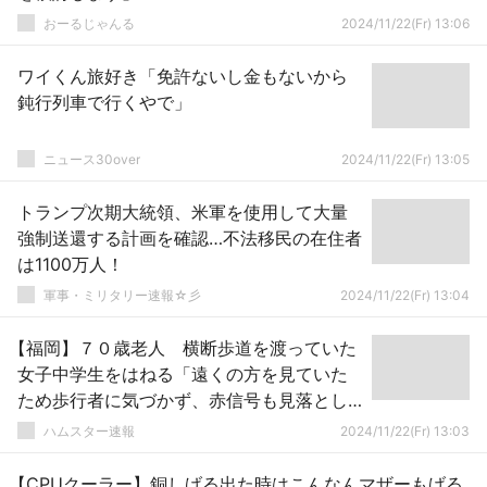
おーるじゃんる
2024/11/22(Fr) 13:06
ワイくん旅好き「免許ないし金もないから
鈍行列車で行くやで」
ニュース30over
2024/11/22(Fr) 13:05
トランプ次期大統領、米軍を使用して大量
強制送還する計画を確認…不法移民の在住者
は1100万人！
軍事・ミリタリー速報☆彡
2024/11/22(Fr) 13:04
【福岡】７０歳老人 横断歩道を渡っていた
女子中学生をはねる「遠くの方を見ていた
ため歩行者に気づかず、赤信号も見落とし
ました、ぶつかって気づきました」意識不
ハムスター速報
2024/11/22(Fr) 13:03
明の重体
【CPUクーラー】銅しげる出た時はこんなんマザーもげる