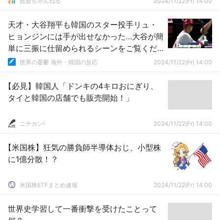
投資ちゃんねる
2024/11/22(Fr) 14:00
天才・大谷翔平も韓国のスター投手リュ・
ヒョンジンには手が出せなかった…大谷が簡
単に三振に仕留められるシーンをご覧くだ
さい 【ネット民の反応】
世界の憂鬱 海外・韓国の反応
2024/11/22(Fr) 14:00
【必見】韓国人「ドンキの4キロおにぎり、
タイと韓国の店舗でも販売開始！」
ニチカン!
2024/11/22(Fr) 14:00
【米国株】狂気の勝負師半導体おじ、小型株
に1億分散！？
米国株ETFまとめ速報
2024/11/22(Fr) 14:00
世界史学習して一番衝撃を受けたことって