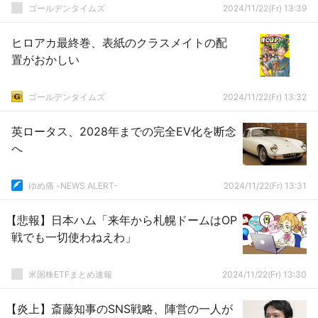
ゴールデンタイムズ
2024/11/22(Fr) 13:39
ヒロアカ最終巻、表紙のクラスメイトの配
置がおかしい
ゴールデンタイムズ
2024/11/22(Fr) 13:32
英ロータス、2028年までの完全EV化を断念
へ
ゆめ痛 -NEWS ALERT-
2024/11/22(Fr) 13:31
【悲報】日本ハム「来年から札幌ドームはOP
戦でも一切使わねえわ」
米国株ETFまとめ速報
2024/11/22(Fr) 13:30
【炎上】斎藤知事のSNS戦略、陣営の一人が