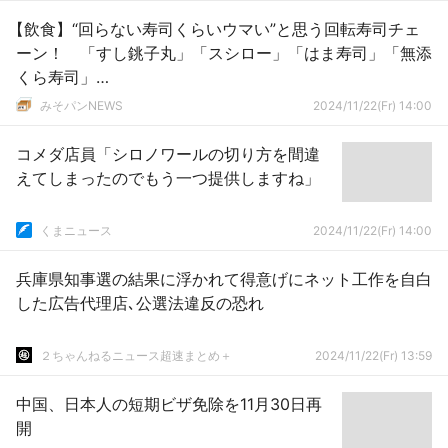
【飲食】“回らない寿司くらいウマい”と思う回転寿司チェ
ーン！ 「すし銚子丸」「スシロー」「はま寿司」「無添
くら寿司」…
みそパンNEWS
2024/11/22(Fr) 14:00
コメダ店員「シロノワールの切り方を間違
えてしまったのでもう一つ提供しますね」
くまニュース
2024/11/22(Fr) 14:00
兵庫県知事選の結果に浮かれて得意げにネット工作を自白
した広告代理店､公選法違反の恐れ
２ちゃんねるニュース超速まとめ＋
2024/11/22(Fr) 13:59
中国、日本人の短期ビザ免除を11月30日再
開