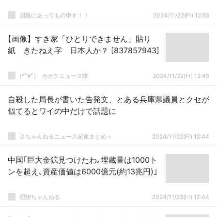
国難にあってもの申す！！
2024/11/22(Fr) 12:55
【画像】すき家「ひとりできません」貼り
紙 きたねえ字 日本人か？ [837857943]
(*ﾟ∀ﾟ)ゞカガクニュース隊
2024/11/22(Fr) 12:45
自殺した局長が書いた告発文、とある兵庫県議員とクセが
似てるとワイの中だけで話題に
２ちゃんねるニュース超速まとめ＋
2024/11/22(Fr) 12:44
中国｢巨大金鉱見つけたわ｡埋蔵量は1000ト
ンを超え､資産価値は6000億元(約13兆円)｣
理想ちゃんねる
2024/11/22(Fr) 12:44