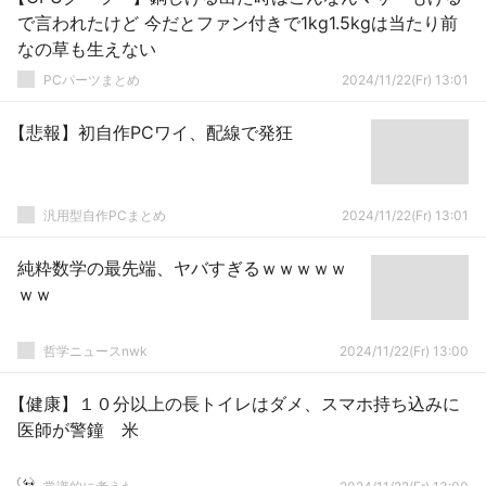
で言われたけど 今だとファン付きで1kg1.5kgは当たり前
なの草も生えない
PCパーツまとめ
2024/11/22(Fr) 13:01
【悲報】初自作PCワイ、配線で発狂
汎用型自作PCまとめ
2024/11/22(Fr) 13:01
純粋数学の最先端、ヤバすぎるｗｗｗｗｗ
ｗｗ
哲学ニュースnwk
2024/11/22(Fr) 13:00
【健康】１０分以上の長トイレはダメ、スマホ持ち込みに
医師が警鐘 米