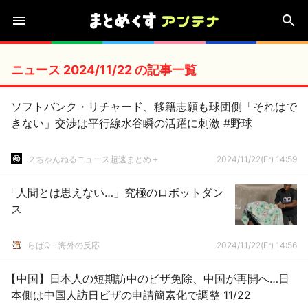
ニュース 2024/11/22 の記事一覧
ソフトバンク・リチャード、移籍志願も球団側「それはで
きない」交渉は平行線水谷瞬の活躍に刺激 #野球
２ちゃんねるニュース超速まとめ＋
2024/11/22(Fr) 14:59
「人間とは思えない…」究極のロボットダン
ス
らばQ - 海外の反応
2024/11/22(Fr) 14:56
【中国】日本人の短期訪中のビザ免除、中国が再開へ…日
本側は中国人訪日ビザの申請簡素化で調整 11/22