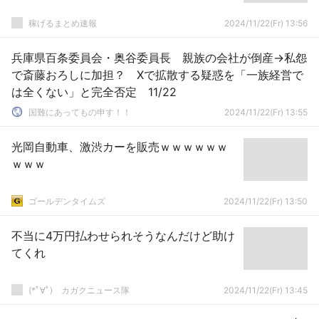
稼げるまとめ速報
2024/11/22(Fr) 13:56
兵庫県百条委員会・奥谷委員長 親族の会社が倒産→私怨
で斎藤おろしに加担？ Xで拡散する疑惑を「一族経営で
は全くない」と完全否定 11/22
国難にあってもの申す！！
2024/11/22(Fr) 13:55
光岡自動車、激渋カーを販売ｗｗｗｗｗｗ
ｗｗｗ
ゴールデンタイムズ
2024/11/22(Fr) 13:50
不当に4万円払わせられそうなんだけど助け
てくれ
(*ﾟ∀ﾟ)ゞカガクニュース隊
2024/11/22(Fr) 13:45