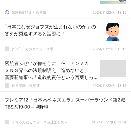
米国株ETFまとめ速報
2024/11/22(Fr) 13:15
「日本になぜジョブズが生まれないのか」の
答えが秀逸すぎると話題に！
(*ﾟ∀ﾟ)ゞカガクニュース隊
2024/11/22(Fr) 13:15
密航者ふぜいが偉そうに 〜 アンミカ
ＳＮＳ界への法規制訴え「進めないと」
斎藤新知事へ「道義的責任という言葉しっ
かり勉強して」
反日愚国 恨寓瘻
2024/11/22(Fr) 13:15
プレミア12『日本vsベネズエラ』スーパーラウンド第2戦
TBS系19:00～ #野球
２ちゃんねるニュース超速まとめ＋
2024/11/22(Fr) 13:14