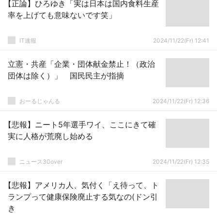
【正論】ひろゆき「実は日本は国内食料生産
率を上げても意味ないです笑」
IT速報
2024/11/22(Fr) 12:41
立憲・共産「企業・団体献金禁止！（政治
団体は除く）」 国民民主が指摘
おーるじゃんる
2024/11/22(Fr) 12:36
【悲報】ニート5年選手ワイ、ここにきて確
実に人格が荒廃し始める
ニュース30over
2024/11/22(Fr) 12:35
【悲報】アメリカ人、気付く「え待って、ト
ランプって健康保険廃止する気なの(ドン引
き