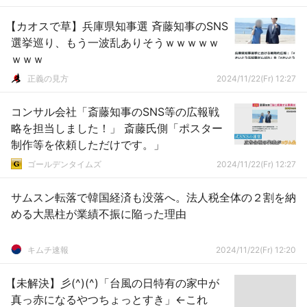
【カオスで草】兵庫県知事選 斉藤知事のSNS
選挙巡り、もう一波乱ありそうｗｗｗｗｗ
ｗｗｗ
正義の見方
2024/11/22(Fr) 12:27
コンサル会社「斎藤知事のSNS等の広報戦
略を担当しました！」 斎藤氏側「ポスター
制作等を依頼しただけです。」
ゴールデンタイムズ
2024/11/22(Fr) 12:27
サムスン転落で韓国経済も没落へ。法人税全体の２割を納
める大黒柱が業績不振に陥った理由
キムチ速報
2024/11/22(Fr) 12:20
【未解決】彡(^)(^)「台風の日特有の家中が
真っ赤になるやつちょっとすき」←これ