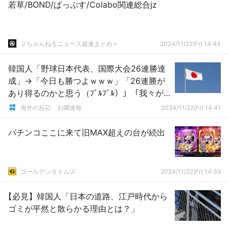
若草/BOND/ぱっぷす/Colabo関連総合jz
２ちゃんねるニュース超速まとめ＋
2024/11/22(Fr) 14:44
韓国人「野球日本代表、国際大会26連勝達
成」→「今日も勝つよｗｗｗ」「26連勝が
あり得るのかと思う（ﾌﾞﾙﾌﾞﾙ）」「我々が
日本相手によく戦ったようだ、マジで」
海外の反応 お隣速報
2024/11/22(Fr) 14:41
【プレミア12 日本 9-6 ベネズエラ】
パチンコここに来て旧MAX超えの台が続出
ゴールデンタイムズ
2024/11/22(Fr) 14:39
【必見】韓国人「日本の道路、江戸時代から
ゴミが平然と散らかる理由とは？」