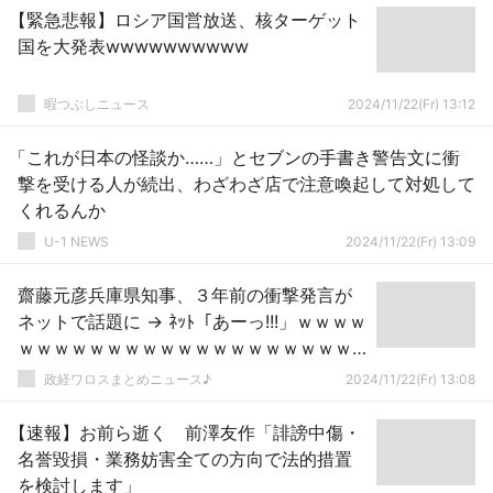
【緊急悲報】ロシア国営放送、核ターゲット
国を大発表wwwwwwwwww
暇つぶしニュース
2024/11/22(Fr) 13:12
「これが日本の怪談か……」とセブンの手書き警告文に衝
撃を受ける人が続出、わざわざ店で注意喚起して対処して
くれるんか
U-1 NEWS
2024/11/22(Fr) 13:09
齋藤元彦兵庫県知事、３年前の衝撃発言が
ネットで話題に → ﾈｯﾄ「あーっ!!!」ｗｗｗｗ
ｗｗｗｗｗｗｗｗｗｗｗｗｗｗｗｗｗｗｗ
ｗｗ
政経ワロスまとめニュース♪
2024/11/22(Fr) 13:08
【速報】お前ら逝く 前澤友作「誹謗中傷・
名誉毀損・業務妨害全ての方向で法的措置
を検討します」