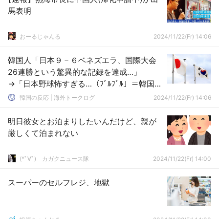
馬表明
おーるじゃんる
2024/11/22(Fr) 14:06
韓国人「日本９－６ベネズエラ、国際大会
26連勝という驚異的な記録を達成…」
→「日本野球怖すぎる…（ﾌﾞﾙﾌﾞﾙ」＝韓国の
反応
韓国の反応 | 海外トークログ
2024/11/22(Fr) 14:06
明日彼女とお泊まりしたいんだけど、親が
厳しくて泊まれない
(*ﾟ∀ﾟ)ゞカガクニュース隊
2024/11/22(Fr) 14:00
スーパーのセルフレジ、地獄