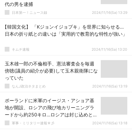
代の男を逮捕
日本第一！ニュース録
2024/11/16(Sa) 13:29
【韓国文化】 「Kジョンイジョプキ」を世界に知らせる…
日本の折り紙との違いは「実用的で教育的な特性が強い」
キムチ速報
2024/11/16(Sa) 13:20
玉木雄一郎の不倫相手、憲法審査会を毎週
傍聴(議員の紹介が必要)して玉木親衛隊にな
っていた
なんJ政治ネタまとめ
2024/11/16(Sa) 13:19
ポーランドに米軍のイージス・アショア基
地が開設、ロシアの飛び地カリーニングラ
ードから約250キロ…ロシアは封じ込めと反
発！
軍事・ミリタリー速報☆彡
2024/11/16(Sa) 13:18