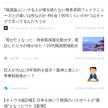
｢陰謀論｣にハマる人が後を絶たない根本原因フェイクニュ
ースとの違いは何なのか #社会 | 90%くらいのやつはギャ
グで言ってるんだろうが
２ちゃんねるニュース超速まとめ＋
2024/11/16(Sa) 14:29
「母が亡くなった」特休取得後出勤せず…電
話したらその母が出た！20代職員懲戒処分
日本第一！ニュース録
2024/11/16(Sa) 14:29
巨人が大山に6年契約を提示！阪神と激しい
争奪戦勃発か！？
TweetPocket
2024/11/16(Sa) 14:20
【ネトウヨ超訃報】日本を抜いて韓国のパスポートが“最
強”となったワケ【新潮】