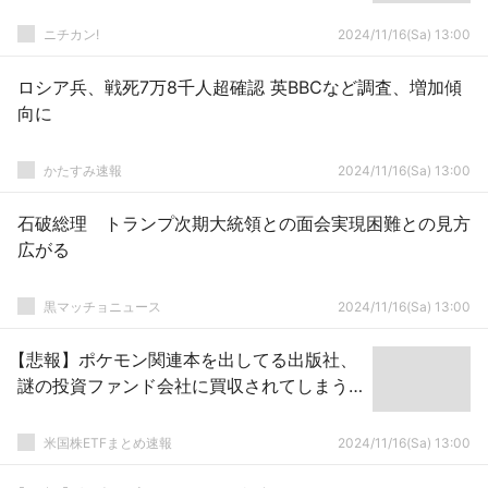
ニチカン!
2024/11/16(Sa) 13:00
ロシア兵、戦死7万8千人超確認 英BBCなど調査、増加傾
向に
かたすみ速報
2024/11/16(Sa) 13:00
石破総理 トランプ次期大統領との面会実現困難との見方
広がる
黒マッチョニュース
2024/11/16(Sa) 13:00
【悲報】ポケモン関連本を出してる出版社、
謎の投資ファンド会社に買収されてしまう…
米国株ETFまとめ速報
2024/11/16(Sa) 13:00