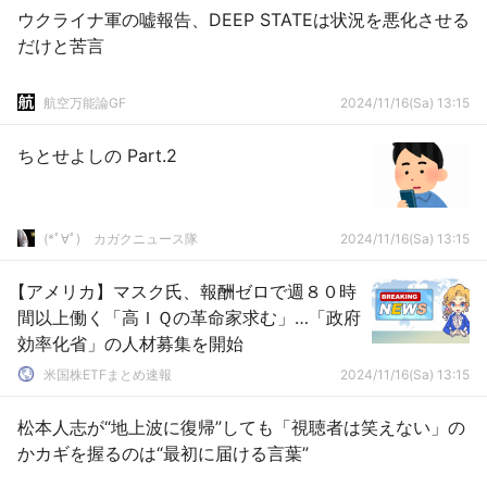
ウクライナ軍の嘘報告、DEEP STATEは状況を悪化させる
だけと苦言
航空万能論GF
2024/11/16(Sa) 13:15
ちとせよしの Part.2
(*ﾟ∀ﾟ)ゞカガクニュース隊
2024/11/16(Sa) 13:15
【アメリカ】マスク氏、報酬ゼロで週８０時
間以上働く「高ＩＱの革命家求む」…「政府
効率化省」の人材募集を開始
米国株ETFまとめ速報
2024/11/16(Sa) 13:15
松本人志が“地上波に復帰”しても「視聴者は笑えない」の
かカギを握るのは“最初に届ける言葉”