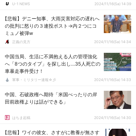
U-1 NEWS
2024/11/16(Sa) 14:39
【悲報】デニー知事、大雨災害対応の遅れへ
の批判に怒りの３連投ポスト→内２つにコ
ミュノ被弾w
正義の見方
2024/11/16(Sa) 14:34
中国当局、生活に不満抱える人の管理強化
へ「8つのタイプ」を探し出し…35人死亡の
車暴走事件受け！
軍事・ミリタリー速報☆彡
2024/11/16(Sa) 14:33
中国、石破政権へ期待「米国べったりの岸
田前政権よりは話ができる」
はちま起稿
2024/11/16(Sa) 14:30
【悲報】ワイの彼女、さすがに教養が無さす