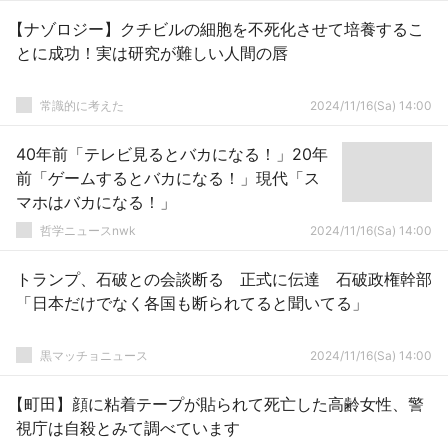
【ナゾロジー】クチビルの細胞を不死化させて培養するこ
とに成功！実は研究が難しい人間の唇
常識的に考えた
2024/11/16(Sa) 14:00
40年前「テレビ見るとバカになる！」20年
前「ゲームするとバカになる！」現代「ス
マホはバカになる！」
哲学ニュースnwk
2024/11/16(Sa) 14:00
トランプ、石破との会談断る 正式に伝達 石破政権幹部
「日本だけでなく各国も断られてると聞いてる」
黒マッチョニュース
2024/11/16(Sa) 14:00
【町田】顔に粘着テープが貼られて死亡した高齢女性、警
視庁は自殺とみて調べています