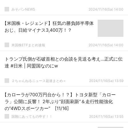
みそパンNEWS
2024/11/16(Sa) 14:00
【米国株・レジェンド】狂気の勝負師半導体
おじ、日給マイナス3,400万！？
米国株ETFまとめ速報
2024/11/16(Sa) 14:00
トランプ氏側が石破首相との会談を見送る考え…正式に伝
達 #日米 | 同盟国なのにw
２ちゃんねるニュース超速まとめ＋
2024/11/16(Sa) 13:59
【カローラが700万円台から！？】トヨタ新型「カロー
ラ」公開に反響！ 2年ぶり“顔面刷新”＆走行性能強化
の“4WDスポーツカー” [11/16]
国難にあってもの申す！！
2024/11/16(Sa) 13:55