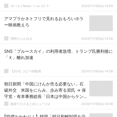
ガハろぐNewsヽ(･ω･)/ｽﾞｺｰ
2024/11/16(Sa) 14:09
アマプラかネトフリで見れるおもろいホラ
ー映画教えろ
理想ちゃんねる
2024/11/16(Sa) 14:08
SNS「ブルースカイ」の利用者急増、トランプ氏勝利後に
「Ｘ」離れ加速
【2ch】コピペ情報局
2024/11/16(Sa) 14:08
朝日新聞「中国にけんか売る必要ない」石
破外交 米国をにらみ、歩み寄る習氏 → 保
守党・有本事務総長「日本は中国からケン
カを "売られている" 側だ！」ｗｗｗｗｗｗ
政経ワロスまとめニュース♪
2024/11/16(Sa) 14:08
ｗｗｗｗ
【賠償おかわり！】韓国「韓日和解財団を設