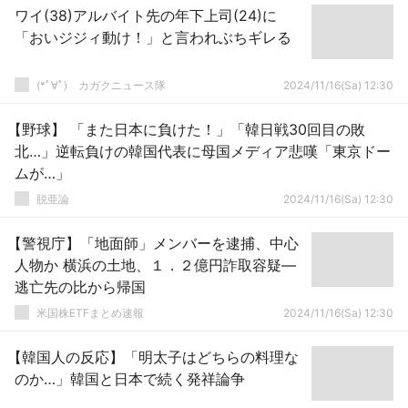
ワイ(38)アルバイト先の年下上司(24)に
「おいジジィ動け！」と言われぶちギレる
(*ﾟ∀ﾟ)ゞカガクニュース隊
2024/11/16(Sa) 12:30
【野球】 「また日本に負けた！」「韓日戦30回目の敗
北…」逆転負けの韓国代表に母国メディア悲嘆「東京ドー
ムが…」
脱亜論
2024/11/16(Sa) 12:30
【警視庁】「地面師」メンバーを逮捕、中心
人物か 横浜の土地、１．２億円詐取容疑―
逃亡先の比から帰国
米国株ETFまとめ速報
2024/11/16(Sa) 12:30
【韓国人の反応】「明太子はどちらの料理な
のか…」韓国と日本で続く発祥論争