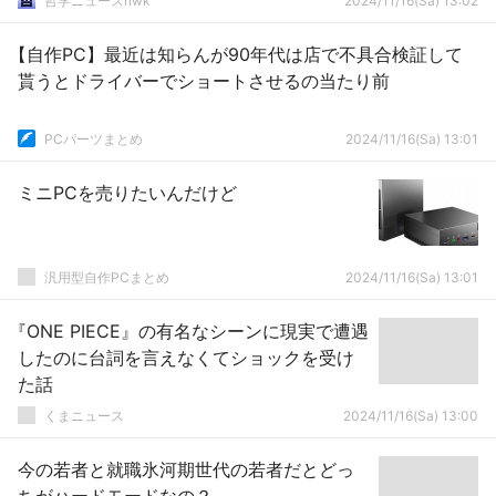
哲学ニュースnwk
2024/11/16(Sa) 13:02
【自作PC】最近は知らんが90年代は店で不具合検証して
貰うとドライバーでショートさせるの当たり前
PCパーツまとめ
2024/11/16(Sa) 13:01
ミニPCを売りたいんだけど
汎用型自作PCまとめ
2024/11/16(Sa) 13:01
『ONE PIECE』の有名なシーンに現実で遭遇
したのに台詞を言えなくてショックを受け
た話
くまニュース
2024/11/16(Sa) 13:00
今の若者と就職氷河期世代の若者だとどっ