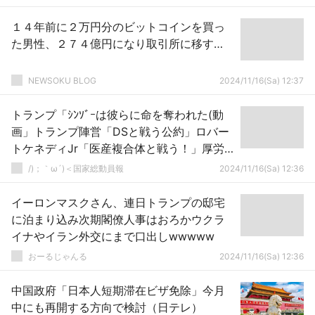
１４年前に２万円分のビットコインを買っ
た男性、２７４億円になり取引所に移す…
NEWSOKU BLOG
2024/11/16(Sa) 12:37
トランプ「ｼﾝｿﾞｰは彼らに命を奪われた(動
画」トランプ陣営「DSと戦う公約」ロバー
トケネディJr「医産複合体と戦う！」厚労
省「ﾜｸﾁﾝ接種促進で世論形成(資料不開示」
/)；｀ω´)＜国家総動員報
2024/11/16(Sa) 12:36
→
イーロンマスクさん、連日トランプの邸宅
に泊まり込み次期閣僚人事はおろかウクラ
イナやイラン外交にまで口出しwwwww
おーるじゃんる
2024/11/16(Sa) 12:36
中国政府「日本人短期滞在ビザ免除」今月
中にも再開する方向で検討（日テレ）