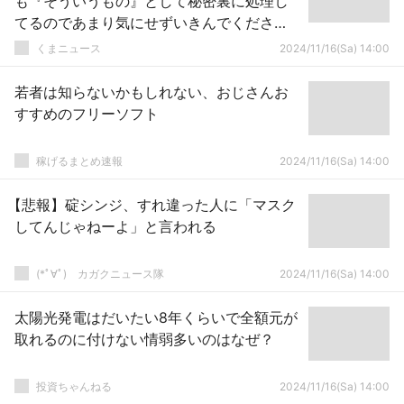
も『そういうもの』として秘密裏に処理し
てるのであまり気にせずいきんでくださ
い」
くまニュース
2024/11/16(Sa) 14:00
若者は知らないかもしれない、おじさんお
すすめのフリーソフト
稼げるまとめ速報
2024/11/16(Sa) 14:00
【悲報】碇シンジ、すれ違った人に「マスク
してんじゃねーよ」と言われる
(*ﾟ∀ﾟ)ゞカガクニュース隊
2024/11/16(Sa) 14:00
太陽光発電はだいたい8年くらいで全額元が
取れるのに付けない情弱多いのはなぜ？
投資ちゃんねる
2024/11/16(Sa) 14:00