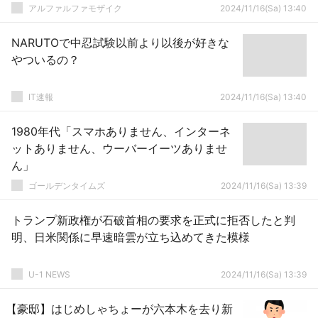
アルファルファモザイク
2024/11/16(Sa) 13:40
NARUTOで中忍試験以前より以後が好きな
やついるの？
IT速報
2024/11/16(Sa) 13:40
1980年代「スマホありません、インターネ
ットありません、ウーバーイーツありませ
ん」
ゴールデンタイムズ
2024/11/16(Sa) 13:39
トランプ新政権が石破首相の要求を正式に拒否したと判
明、日米関係に早速暗雲が立ち込めてきた模様
U-1 NEWS
2024/11/16(Sa) 13:39
【豪邸】はじめしゃちょーが六本木を去り新