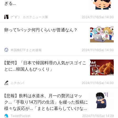
ぎる...
(*ﾟ∀ﾟ)ゞカガクニュース隊
2024/11/16(Sa) 14:30
卵って1パック何円くらいが普通なん？
米国株ETFまとめ速報
2024/11/16(Sa) 14:30
【驚愕】「日本で韓国料理の人気がスゴイこ
とに…韓国人もびっくり」
ニチカン!
2024/11/16(Sa) 14:30
【悲報】飲料は水道水、月一の贅沢はマッ
ク…「手取り14万円の生活」を綴った投稿に
様々な反応が…「まともに暮らしていけな
い」
TweetPocket
2024/11/16(Sa) 14:29