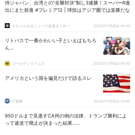
侍ジャパン、台湾との”全勝対決”制し3連勝！スーパーR進
出にまた前進 #プレミア12 | 球技はアジア圏では楽勝だな
２ちゃんねるニュース超速まとめ＋
2024/11/16(Sa) 14:44
リトバスで一番かわいい子といえばもちろ
ん…
ゴールデンタイムズ
2024/11/16(Sa) 14:40
アメリカという国を偏見だけで語るスレ
IT速報
2024/11/16(Sa) 14:40
950ドルまで見逃すCA州の例の法律、トランプ勝利によ
って速攻で廃止が決まった結果……