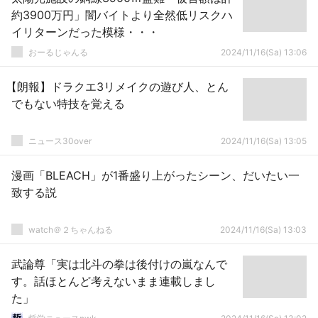
約3900万円」闇バイトより全然低リスクハ
イリターンだった模様・・・
おーるじゃんる
2024/11/16(Sa) 13:06
【朗報】ドラクエ3リメイクの遊び人、とん
でもない特技を覚える
ニュース30over
2024/11/16(Sa) 13:05
漫画「BLEACH」が1番盛り上がったシーン、だいたい一
致する説
watch＠２ちゃんねる
2024/11/16(Sa) 13:03
武論尊「実は北斗の拳は後付けの嵐なんで
す。話ほとんど考えないまま連載しまし
た」