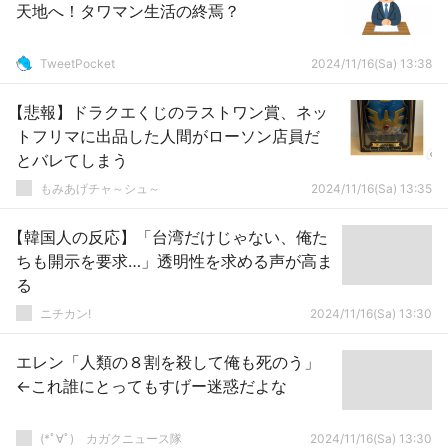
天地へ！タワマン生活の終焉？
TweetPocket
2024/11/16(Sa) 13:38
【悲報】ドラクエくじのラストワン賞、ネッ
トフリマに出品した人間がローソン店員だ
とバレてしまう
もみあげチャ～シュ～
2024/11/16(Sa) 13:35
【韓国人の反応】「台湾だけじゃない、俺た
ちも開示を要求…」透明性を求める声が高ま
る
ニチカン!
2024/11/16(Sa) 13:30
エレン「人類の８割を殺して俺も死のう」
←これ誰にとってもすげー迷惑だよな
(*ﾟ∀ﾟ)ゞカガクニュース隊
2024/11/16(Sa) 13:30