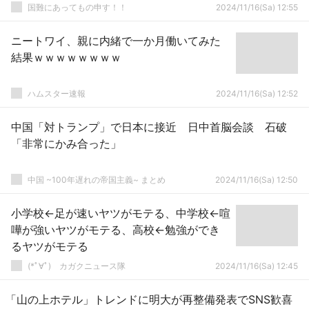
国難にあってもの申す！！
2024/11/16(Sa) 12:55
ニートワイ、親に内緒で一か月働いてみた
結果ｗｗｗｗｗｗｗｗ
ハムスター速報
2024/11/16(Sa) 12:52
中国「対トランプ」で日本に接近 日中首脳会談 石破
「非常にかみ合った」
中国 ~100年遅れの帝国主義~ まとめ
2024/11/16(Sa) 12:50
小学校←足が速いヤツがモテる、中学校←喧
嘩が強いヤツがモテる、高校←勉強ができ
るヤツがモテる
(*ﾟ∀ﾟ)ゞカガクニュース隊
2024/11/16(Sa) 12:45
「山の上ホテル」トレンドに明大が再整備発表でSNS歓喜