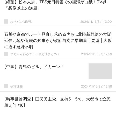
【絶望】松本人志、TBS元日特番での復帰が白紙！TV界
「想像以上の逆風」
みそパンNEWS
2024/11/16(Sa) 13:00
石川や京都でルート見直し求める声も…北陸新幹線の大阪
延伸北陸や近畿の知事らが政府与党に早期着工要望 | 大阪
に通す意味不明
２ちゃんねるニュース超速まとめ＋
2024/11/16(Sa) 12:59
【中国】青島のビル、ドカーン！
保守速報
2024/11/16(Sa) 12:58
【時事世論調査】国民民主党、支持5・5％、大都市で立民
超え[11/16]