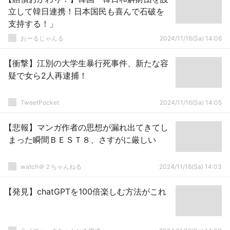
立して韓日連携！日本国民も喜んで石破を
支持する！」
おーるじゃんる
2024/11/16(Sa) 14:06
【衝撃】江別の大学生暴行死事件、新たな容
疑で女ら2人再逮捕！
TweetPocket
2024/11/16(Sa) 14:05
【悲報】マンガ作者の思想が漏れ出てきてし
まった瞬間ＢＥＳＴ８、さすがに厳しい
watch＠２ちゃんねる
2024/11/16(Sa) 14:03
【発見】chatGPTを100倍楽しむ方法がこれ