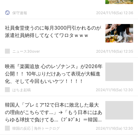
保守速報
2024/11/16(Sa) 12:36
社員食堂使うのに毎月3000円引かれるのが
派遣社員納得してなくてワロタｗｗｗ
ニュース30over
2024/11/16(Sa) 12:35
映画『楽園追放 心のレゾナンス』が2026年
公開！！ 10年ぶりだけあって表現が大幅進
化、そして今回もいいケツ！！！！
はちま起稿
2024/11/16(Sa) 12:30
韓国人「プレミア12で日本に敗北した最大
の理由がこちらです…」→「もう日本にはあ
らゆる球技で負けてる…（ﾌﾞﾙﾌﾞﾙ」＝韓国の
反応
韓国の反応 | 海外トークログ
2024/11/16(Sa) 12:30