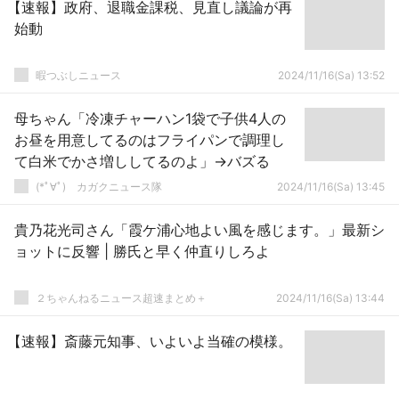
【速報】政府、退職金課税、見直し議論が再
始動
暇つぶしニュース
2024/11/16(Sa) 13:52
母ちゃん「冷凍チャーハン1袋で子供4人の
お昼を用意してるのはフライパンで調理し
て白米でかさ増ししてるのよ」→バズる
(*ﾟ∀ﾟ)ゞカガクニュース隊
2024/11/16(Sa) 13:45
貴乃花光司さん「霞ケ浦心地よい風を感じます。」最新シ
ョットに反響 | 勝氏と早く仲直りしろよ
２ちゃんねるニュース超速まとめ＋
2024/11/16(Sa) 13:44
【速報】斎藤元知事、いよいよ当確の模様。