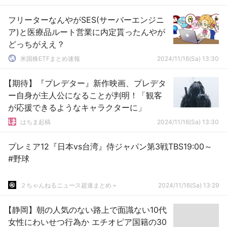
フリーターなんやがSES(サーバーエンジニ
ア)と医療品ルート営業に内定貰ったんやが
どっちがええ？
米国株ETFまとめ速報
2024/11/16(Sa) 13:30
【期待】『プレデター』新作映画、プレデタ
ー自身が主人公になることが判明！「観客
が応援できるようなキャラクターに」
はちま起稿
2024/11/16(Sa) 13:30
プレミア12『日本vs台湾』侍ジャパン第3戦TBS19:00～
#野球
２ちゃんねるニュース超速まとめ＋
2024/11/16(Sa) 13:29
【静岡】朝の人気のない路上で面識ない10代
女性にわいせつ行為か エチオピア国籍の30