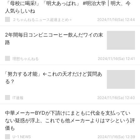
「母校に喝采!」「明大あっぱれ」 #明治大学 | 明大、今
人気らしいね
２ちゃんねるニュース超速まとめ＋
2024/11/16(Sa) 12:44
2年間毎日コンビニコーヒー飲んだワイの末
路
理想ちゃんねる
2024/11/16(Sa) 12:41
「努力する才能」←これの天才だけど質問あ
る？
IT速報
2024/11/16(Sa) 12:40
中華メーカーBYDが下請けにまともに代金を支払ってい
ない疑惑が浮上、これでも他メーカーよりはマシという評
価も
U-1 NEWS
2024/11/16(Sa) 12:39