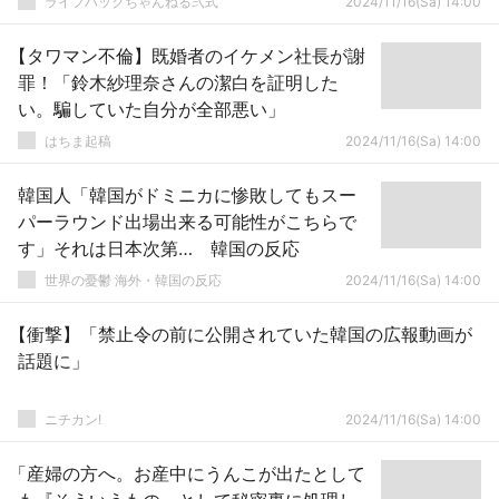
ライフハックちゃんねる弐式
2024/11/16(Sa) 14:00
【タワマン不倫】既婚者のイケメン社長が謝
罪！「鈴木紗理奈さんの潔白を証明した
い。騙していた自分が全部悪い」
はちま起稿
2024/11/16(Sa) 14:00
韓国人「韓国がドミニカに惨敗してもスー
パーラウンド出場出来る可能性がこちらで
す」それは日本次第… 韓国の反応
世界の憂鬱 海外・韓国の反応
2024/11/16(Sa) 14:00
【衝撃】「禁止令の前に公開されていた韓国の広報動画が
話題に」
ニチカン!
2024/11/16(Sa) 14:00
「産婦の方へ。お産中にうんこが出たとして