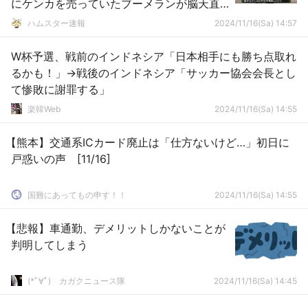
にケンカを売っていたブーメランが脳天直
撃
ハムスター速報
2024/11/16(Sa) 14:57
W杯予選、戦前のインドネシア「日本相手にも勝ち点取れ
るかも！」→戦後のインドネシア「サッカー協会会長とし
て惨敗に謝罪する」
楽韓Web
2024/11/16(Sa) 14:55
【熊本】交通系ICカード廃止は「仕方ないけど…」初日に
戸惑いの声 [11/16]
国難にあってもの申す！！
2024/11/16(Sa) 14:55
【悲報】車通勤、デメリットしかないことが
判明してしまう
(*ﾟ∀ﾟ)ゞカガクニュース隊
2024/11/16(Sa) 14:45