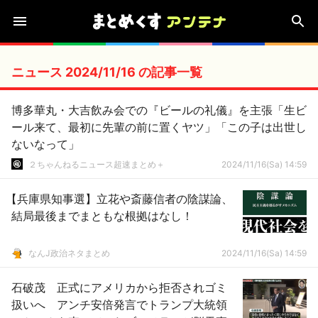
ニュース 2024/11/16 の記事一覧
博多華丸・大吉飲み会での『ビールの礼儀』を主張「生ビ
ール来て、最初に先輩の前に置くヤツ」「この子は出世し
ないなって」
２ちゃんねるニュース超速まとめ＋
2024/11/16(Sa) 14:59
【兵庫県知事選】立花や斎藤信者の陰謀論、
結局最後までまともな根拠はなし！
なんJ政治ネタまとめ
2024/11/16(Sa) 14:59
石破茂 正式にアメリカから拒否されゴミ
扱いへ アンチ安倍発言でトランプ大統領