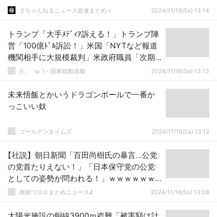
２ちゃんねるニュース超速まとめ＋
2024/11/16(Sa) 13:14
トランプ「大手ﾒﾃﾞｨｱ訴える！」トランプ陣
営「100億ﾄﾞﾙ訴訟！」米国「NYTなど報道
機関相手に大規模裁判」米政府職員「次期
政権の大量解雇を恐れる(97％の解雇可能」
/)；｀ω´)＜国家総動員報
2024/11/16(Sa) 13:13
→
未来悟飯とかいうドラゴンボールで一番か
っこいい奴
ゴールデンタイムズ
2024/11/16(Sa) 13:12
【社説】朝日新聞「百田尚樹氏の暴言…公党
の党首たりえない！」「日本保守党の公党
としての姿勢が問われる！」ｗｗｗｗｗｗ
ｗｗｗｗｗｗｗｗｗｗｗｗｗｗ
政経ワロスまとめニュース♪
2024/11/16(Sa) 13:08
太陽光施設の銅線3900ｍ盗難「被害額は計