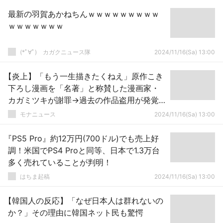
最新の羽賀あかねちんｗｗｗｗｗｗｗｗｗ
ｗｗｗｗｗｗｗ
(*ﾟ∀ﾟ)ゞカガクニュース隊
2024/11/16(Sa) 13:00
【炎上】「もう一生描きたくねえ」原作こき
下ろし漫画を「名著」と称賛した漫画家・
カガミツキが謝罪→過去の作品盗用が発覚
して絶賛炎上中ｗｗｗｗｗ
モナニュース
2024/11/16(Sa) 13:00
『PS5 Pro』約12万円(700ドル)でも売上好
調！米国でPS4 Proと同等、日本で1.3万台
多く売れていることが判明！
はちま起稿
2024/11/16(Sa) 13:00
【韓国人の反応】「なぜ日本人は群れないの
か？」その理由に韓国ネット民も驚愕