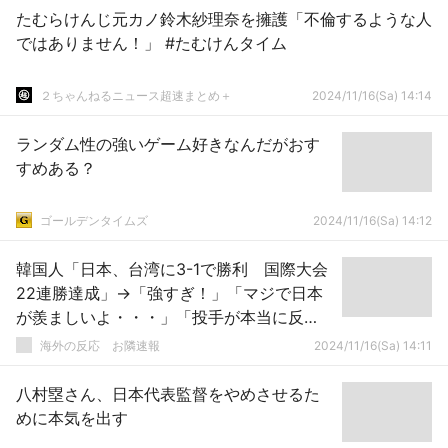
たむらけんじ元カノ鈴木紗理奈を擁護「不倫するような人
ではありません！」 #たむけんタイム
２ちゃんねるニュース超速まとめ＋
2024/11/16(Sa) 14:14
ランダム性の強いゲーム好きなんだがおす
すめある？
ゴールデンタイムズ
2024/11/16(Sa) 14:12
韓国人「日本、台湾に3-1で勝利 国際大会
22連勝達成」→「強すぎ！」「マジで日本
が羨ましいよ・・・」「投手が本当に反
則 負けるわけがないｗｗｗ」【プレミア
海外の反応 お隣速報
2024/11/16(Sa) 14:11
12】
八村塁さん、日本代表監督をやめさせるた
めに本気を出す