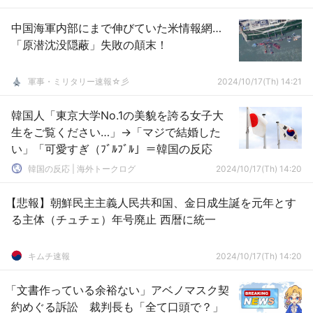
中国海軍内部にまで伸びていた米情報網…
「原潜沈没隠蔽」失敗の顛末！
軍事・ミリタリー速報☆彡
2024/10/17(Th) 14:21
韓国人「東京大学No.1の美貌を誇る女子大
生をご覧ください…」→「マジで結婚した
い」「可愛すぎ（ﾌﾞﾙﾌﾞﾙ」＝韓国の反応
韓国の反応 | 海外トークログ
2024/10/17(Th) 14:20
【悲報】朝鮮民主主義人民共和国、金日成生誕を元年とす
る主体（チュチェ）年号廃止 西暦に統一
キムチ速報
2024/10/17(Th) 14:20
「文書作っている余裕ない」アベノマスク契
約めぐる訴訟 裁判長も「全て口頭で？」