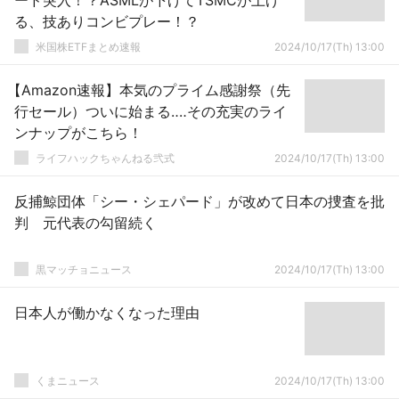
ード突入！？ASMLが下げてTSMCが上げ
る、技ありコンビプレー！？
米国株ETFまとめ速報
2024/10/17(Th) 13:00
【Amazon速報】本気のプライム感謝祭（先
行セール）ついに始まる‥‥その充実のライ
ンナップがこちら！
ライフハックちゃんねる弐式
2024/10/17(Th) 13:00
反捕鯨団体「シー・シェパード」が改めて日本の捜査を批
判 元代表の勾留続く
黒マッチョニュース
2024/10/17(Th) 13:00
日本人が働かなくなった理由
くまニュース
2024/10/17(Th) 13:00