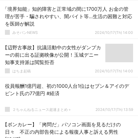
「境界知能」知的障害と正常域の間に1700万人 お金の管
理が苦手・騙されやすい、闇バイト等…生活の困難と対応
を医師が解説
みそパンNEWS
2024/10/17(Th) 14:00
【辺野古事故】抗議活動中の女性がダンプカ
ーの前に出る証拠映像が公開！玉城デニー
知事支持派は閲覧拒否
はちま起稿
2024/10/17(Th) 14:00
役員報酬1億円超、初の1000人台1位はセブン＆アイのデ
ピント氏の77億円 #経済
２ちゃんねるニュース超速まとめ＋
2024/10/17(Th) 13:59
【ボンカレー】「拷問だ」パソコン画面を見るだけの
日々 不正の内部告発による報復人事と訴える男性