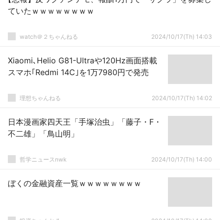
ツIPを育てなければならない」
ていたｗｗｗｗｗｗｗｗ
watch＠２ちゃんねる
2024/10/17(Th) 14:03
Xiaomi､Helio G81-Ultraや120Hz画面搭載
スマホ｢Redmi 14C｣を1万7980円で発売
理想ちゃんねる
2024/10/17(Th) 14:02
日本漫画家四天王「手塚治虫」「藤子・F・
不二雄」「鳥山明」
哲学ニュースnwk
2024/10/17(Th) 14:00
ぼくの金融資産一覧ｗｗｗｗｗｗｗｗ