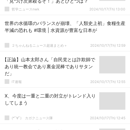
「見つけ次第殺るぞ！」あとひとつは？
哲学ニュースnwk
2024/10/17(Th) 13:00
世界の水循環のバランスが崩壊、「人類史上初」食糧生産
半減の恐れも #環境 | 水資源が豊富な日本が
２ちゃんねるニュース超速まとめ＋
2024/10/17(Th) 12:59
【正論】山本太郎さん「自民党とは詐欺師で
あり統一教会であり裏金泥棒でありサタン
だ」
IT速報
2024/10/17(Th) 12:55
X、今度は一重と二重の対立がトレンド入り
してしまう
(*ﾟ∀ﾟ)ゞカガクニュース隊
2024/10/17(Th) 12:45