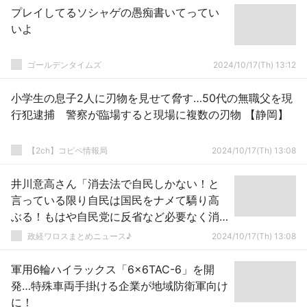
プレイしてるソシャゲの愚痴書いてってい
いよ
ゴールデンタイムズ
2024/10/17(Th) 13:12
小学生の息子2人に刃物を見せて脅す…50代の無職父を現
行犯逮捕 警察が臨場すると現場に複数の刃物 【静岡】
【2ch】コピペ情報局
2024/10/17(Th) 13:08
井川意高さん「消去法で自民しかない！と
言っている限り自民は国民をナメて驕り高
ぶる！もはや自民党に反省など必要なく消
えてなくなれば良いが
政経ワロスまとめニュース♪
2024/10/17(Th) 13:08
軍用6輪ハイラックス「6×6TAC-6」を開
発…特殊車両手掛ける企業が地域防衛軍向け
に！