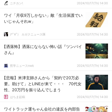
ニチカン!
2024/10/17(Th) 14:30
ワイ「月収9万しかない」敵「生活保護でい
いじゃんそれw」
(*ﾟ∀ﾟ)ゞカガクニュース隊
2024/10/17(Th) 14:30
【洒落怖】洒落にならない怖い話『ツンバイ
さん』
哲学ニュースnwk
2024/10/17(Th) 14:30
【悲報】米津玄師さんから「契約で20万必
要。助けて」とLINEが来て・・・ 70代女
性、20万円を振り込んでしまう
はちま起稿
2024/10/17(Th) 14:30
ワイトラック運ちゃん会社の違反を内部告