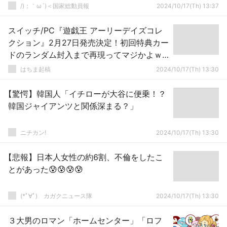
ダイレクション「ﾎﾃﾙから転落死」→
/)；｀ω´)＜国家総動員報
2024/10/17(Th) 13:37
スイッチ/PC『遊戯王 アーリーデイズコレ
クション』2月27日発売決定！初回特典カー
ドのランダム封入まで再現ってマジかよｗ
ｗｗｗ
はちま起稿
2024/10/17(Th) 13:30
【驚愕】韓国人「イチローが大谷に便乗！？
韓国ジャイアンツと関係深まる？」
ニチカン!
2024/10/17(Th) 13:30
【悲報】日本人女性の約6割、不倫をしたこ
とがあった😰😰😰😰
(*ﾟ∀ﾟ)ゞカガクニュース隊
2024/10/17(Th) 13:30
３大男のロマン「ホームセンター」「ロフ