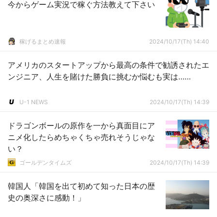
今からゲーム実況で稼ぐ方法教えて下さい
稼げるまとめ速報
2024/10/17(Th) 14:40
アメリカのスタートアップから最高の条件で勧誘されたエ
ンジニア、人生を賭けた勝負に挑むか悩むも実は……
U-1 NEWS
2024/10/17(Th) 14:39
ドラゴンボールの原作を一から真面目にア
ニメ化したらめちゃくちゃ売れそうじゃな
い？
ゴールデンタイムズ
2024/10/17(Th) 14:39
韓国人「韓国を出て初めて知った日本の歴
史の奥深さに感動！」