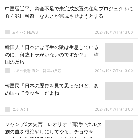
中国習近平、資金不足で未完成放置の住宅プロジェクトに
８４兆円融資 なんとか完成させようとする
みそパンNEWS
2024/10/17(Th) 13:00
韓国人「日本には野生の猿は生息している
のに、何故トラがいないのですか？」 韓
国の反応
世界の憂鬱 海外・韓国の反応
2024/10/17(Th) 13:00
韓国民「日本の歴史を見て思ったけど、あ
の国ってラッキーだよね」
ニチカン!
2024/10/17(Th) 13:00
ジャンプ3大失言 レオリオ「薄汚いクルタ
族の血を根絶やしにしてやる」チョウザ