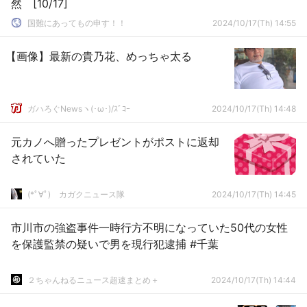
然 [10/17]
国難にあってもの申す！！
2024/10/17(Th) 14:55
【画像】最新の貴乃花、めっちゃ太る
ガハろぐNewsヽ(･ω･)/ｽﾞｺｰ
2024/10/17(Th) 14:48
元カノへ贈ったプレゼントがポストに返却
されていた
(*ﾟ∀ﾟ)ゞカガクニュース隊
2024/10/17(Th) 14:45
市川市の強盗事件一時行方不明になっていた50代の女性
を保護監禁の疑いで男を現行犯逮捕 #千葉
２ちゃんねるニュース超速まとめ＋
2024/10/17(Th) 14:44