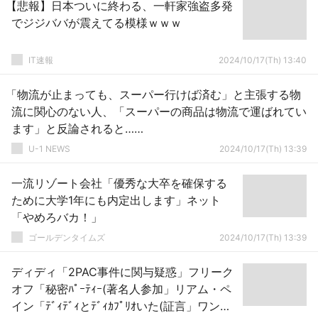
【悲報】日本ついに終わる、一軒家強盗多発
でジジババが震えてる模様ｗｗｗ
IT速報
2024/10/17(Th) 13:40
「物流が止まっても、スーパー行けば済む」と主張する物
流に関心のない人、「スーパーの商品は物流で運ばれてい
ます」と反論されると……
U-1 NEWS
2024/10/17(Th) 13:39
一流リゾート会社「優秀な大卒を確保する
ために大学1年にも内定出します」ネット
「やめろバカ！」
ゴールデンタイムズ
2024/10/17(Th) 13:39
ディディ「2PAC事件に関与疑惑」フリーク
オフ「秘密ﾊﾟｰﾃｨｰ(著名人参加」リアム・ペ
イン「ﾃﾞｨﾃﾞｨとﾃﾞｨｶﾌﾟﾘｵいた(証言」ワン・