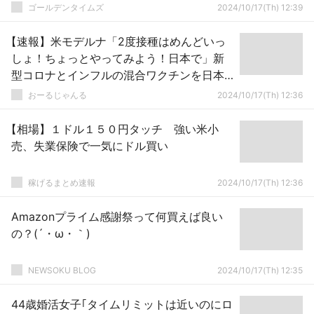
ゴールデンタイムズ
2024/10/17(Th) 12:39
【速報】米モデルナ「2度接種はめんどいっ
しょ！ちょっとやってみよう！日本で」新
型コロナとインフルの混合ワクチンを日本
で導入へ
おーるじゃんる
2024/10/17(Th) 12:36
【相場】１ドル１５０円タッチ 強い米小
売、失業保険で一気にドル買い
稼げるまとめ速報
2024/10/17(Th) 12:36
Amazonプライム感謝祭って何買えば良い
の？(´・ω・｀)
NEWSOKU BLOG
2024/10/17(Th) 12:35
44歳婚活女子｢タイムリミットは近いのにロ