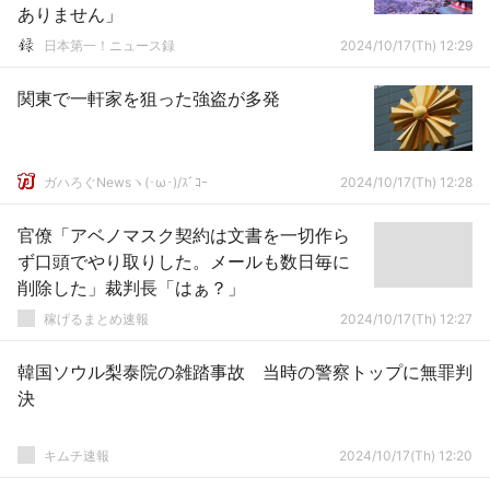
ありません」
日本第一！ニュース録
2024/10/17(Th) 12:29
関東で一軒家を狙った強盗が多発
ガハろぐNewsヽ(･ω･)/ｽﾞｺｰ
2024/10/17(Th) 12:28
官僚「アベノマスク契約は文書を一切作ら
ず口頭でやり取りした。メールも数日毎に
削除した」裁判長「はぁ？」
稼げるまとめ速報
2024/10/17(Th) 12:27
韓国ソウル梨泰院の雑踏事故 当時の警察トップに無罪判
決
キムチ速報
2024/10/17(Th) 12:20