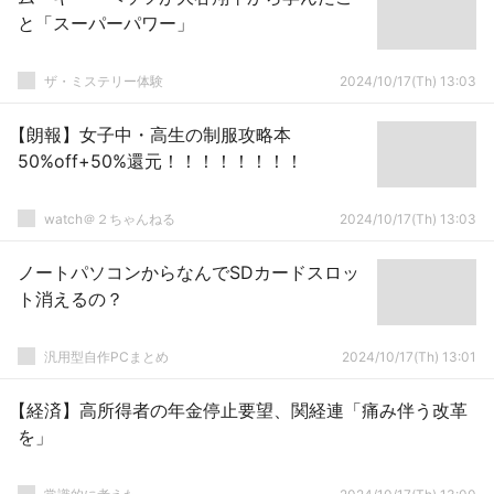
と「スーパーパワー」
ザ・ミステリー体験
2024/10/17(Th) 13:03
【朗報】女子中・高生の制服攻略本
50%off+50%還元！！！！！！！！
watch＠２ちゃんねる
2024/10/17(Th) 13:03
ノートパソコンからなんでSDカードスロッ
ト消えるの？
汎用型自作PCまとめ
2024/10/17(Th) 13:01
【経済】高所得者の年金停止要望、関経連「痛み伴う改革
を」