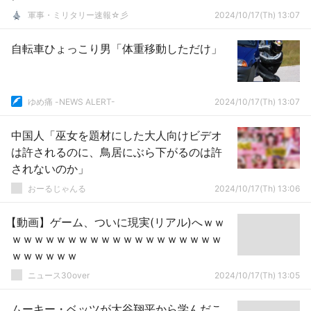
軍事・ミリタリー速報☆彡
2024/10/17(Th) 13:07
自転車ひょっこり男「体重移動しただけ」
ゆめ痛 -NEWS ALERT-
2024/10/17(Th) 13:07
中国人「巫女を題材にした大人向けビデオ
は許されるのに、鳥居にぶら下がるのは許
されないのか」
おーるじゃんる
2024/10/17(Th) 13:06
【動画】ゲーム、ついに現実(リアル)へｗｗ
ｗｗｗｗｗｗｗｗｗｗｗｗｗｗｗｗｗｗｗ
ｗｗｗｗｗｗ
ニュース30over
2024/10/17(Th) 13:05
ムーキー・ベッツが大谷翔平から学んだこ