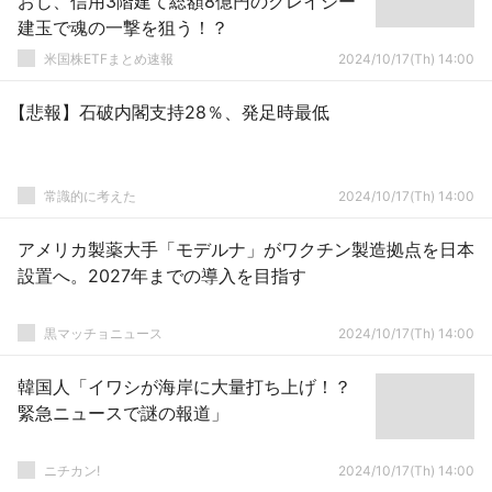
おじ、信用3階建て総額8億円のクレイジー
建玉で魂の一撃を狙う！？
米国株ETFまとめ速報
2024/10/17(Th) 14:00
【悲報】石破内閣支持28％、発足時最低
常識的に考えた
2024/10/17(Th) 14:00
アメリカ製薬大手「モデルナ」がワクチン製造拠点を日本
設置へ。2027年までの導入を目指す
黒マッチョニュース
2024/10/17(Th) 14:00
韓国人「イワシが海岸に大量打ち上げ！？
緊急ニュースで謎の報道」
ニチカン!
2024/10/17(Th) 14:00