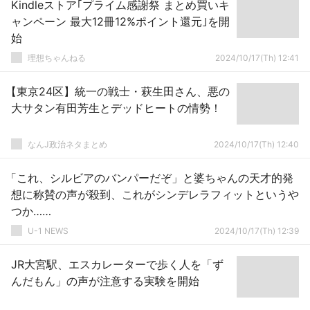
Kindleストア｢プライム感謝祭 まとめ買いキ
ャンペーン 最大12冊12%ポイント還元｣を開
始
理想ちゃんねる
2024/10/17(Th) 12:41
【東京24区】統一の戦士・萩生田さん、悪の
大サタン有田芳生とデッドヒートの情勢！
なんJ政治ネタまとめ
2024/10/17(Th) 12:40
「これ、シルビアのバンパーだぞ」と婆ちゃんの天才的発
想に称賛の声が殺到、これがシンデレラフィットというや
つか……
U-1 NEWS
2024/10/17(Th) 12:39
JR大宮駅、エスカレーターで歩く人を「ず
んだもん」の声が注意する実験を開始