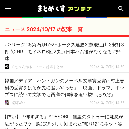
ニュース 2024/10/17 の記事一覧
パ･リーグCS第2戦H7-2Fホークス連勝3勝0敗山川3安打3
打点2HR、モイネロ6回2失点日本ハム後がなくなる #野
球
２ちゃんねるニュース超速まとめ＋
2024/10/17(Th) 14:59
韓国メディア「ハン・ガンのノーベル文学賞受賞は村上春
樹の受賞をはるか先に追いやった」「映画、ドラマ、ポッ
プスに続いて文学でも西洋の作家を追い抜いたのだ」……
すごいルサンチマンを感じる文章だ。とんでもないコンプ
楽韓Web
2024/10/17(Th) 14:55
レックスを日本に抱えていたんですね
【怖い】「怖すぎる」YOASOBI、優里のタトゥーに嫌悪が
広がったワケ…腕にびっしり刻まれた“彫り物”にネット騒