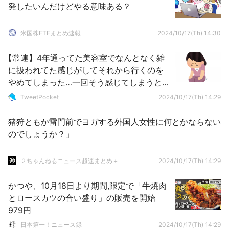
発したいんだけどやる意味ある？
米国株ETFまとめ速報
2024/10/17(Th) 14:30
【常連】4年通ってた美容室でなんとなく雑
に扱われてた感じがしてそれから行くのを
やめてしまった…一回そう感じてしまうとも
う無理..
TweetPocket
2024/10/17(Th) 14:29
猪狩ともか雷門前でヨガする外国人女性に何とかならない
のでしょうか？」
２ちゃんねるニュース超速まとめ＋
2024/10/17(Th) 14:29
かつや、10月18日より期間,限定で「牛焼肉
とロースカツの合い盛り」の販売を開始
979円
日本第一！ニュース録
2024/10/17(Th) 14:29