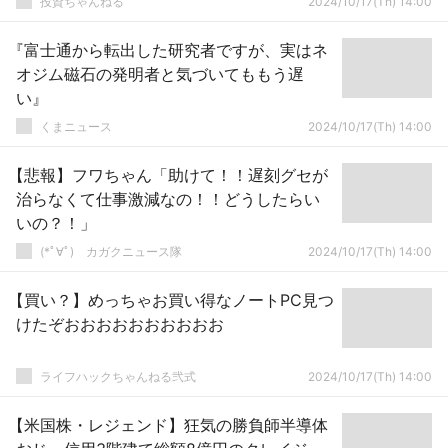
投資ちゃんねる
2024/10/17(Th) 14:00
『富士通から転出した研究者ですが、実はネ
オジム磁石の発明者と気づいてももう遅
い』
くまニュース
2024/10/17(Th) 14:00
【悲報】フワちゃん「助けて！！遅刻グセが
治らなくて仕事激減なの！！どうしたらい
いの？！」
(*ﾟ∀ﾟ)ゞカガクニュース隊
2024/10/17(Th) 14:00
【買い？】めっちゃお買い得なノートPC見つ
けたぞおおおおおおおおおお
ライフハックちゃんねる弐式
2024/10/17(Th) 14:00
【米国株・レジェンド】狂気の勝負師半導体