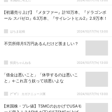
常識的に考えた
2024/10/17(Th) 13:00
【初週売り上げ】『メタファー』計10万本、『ドラゴンボ
ール スパゼロ』6.3万本、『サイレントヒル2』2.9万本！
はちま起稿
2024/10/17(Th) 13:00
不労所得月5万円あるんだけど羨ましい？
投資ちゃんねる
2024/10/17(Th) 13:00
「借金は悪いこと」「休学するのは悪いこ
と」←これ言う奴って頭悪いよな
(*ﾟ∀ﾟ)ゞカガクニュース隊
2024/10/17(Th) 13:00
【米国株・プレ値】TSMCのおかげでUSAモ