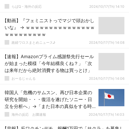
らばQ - 海外の反応
2024/10/17(Th) 14:10
【動画】『フェミニストっでマジで頭おかし
いな』 → ｗｗｗｗｗｗｗｗｗｗｗｗｗｗｗ
ｗｗｗｗｗｗｗｗｗ
政経ワロスまとめニュース♪
2024/10/17(Th) 14:08
【速報】Amazonプライム感謝祭先行セール
が始まった模様「今年結構良くね？」「次
は来年だから絶対消費する物は買っとけ」
おーるじゃんる
2024/10/17(Th) 14:06
韓国人「危機のサムスン、再び日本企業の
研究を開始・・・復活を遂げたソニー・日
立を分析へ」→「また日本の真似をする時
代が来たのかｗ」「滅びたと言ってたの
海外の反応 お隣速報
2024/10/17(Th) 14:03
に」「ソニーはプレステ以外何もないんだ
が」「サムスンもソニーのようにコンテン
【悲報】反ワクチンデモ、報酬1万円で「サクラ」を募集し