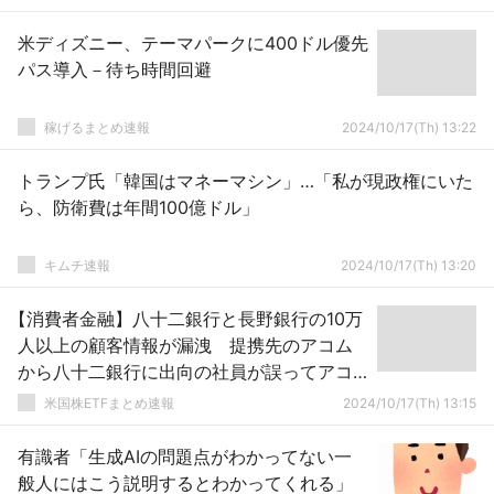
米ディズニー、テーマパークに400ドル優先
パス導入－待ち時間回避
稼げるまとめ速報
2024/10/17(Th) 13:22
トランプ氏「韓国はマネーマシン」…「私が現政権にいた
ら、防衛費は年間100億ドル」
キムチ速報
2024/10/17(Th) 13:20
【消費者金融】八十二銀行と長野銀行の10万
人以上の顧客情報が漏洩 提携先のアコム
から八十二銀行に出向の社員が誤ってアコ
ムにメール
米国株ETFまとめ速報
2024/10/17(Th) 13:15
有識者「生成AIの問題点がわかってない一
般人にはこう説明するとわかってくれる」