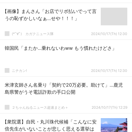
【画像】まんさん「お店でリボ払いでって言
うの恥ずかしいなぁ…せや！！！」
(*ﾟ∀ﾟ)ゞカガクニュース隊
2024/10/17(Th) 12:30
韓国民「またか…乗れないわww もう慣れたけどさ」
ニチカン!
2024/10/17(Th) 12:30
米津玄師さん名乗り「契約で20万必要。助けて」…鹿児
島県警がうそ電話詐欺の手口公開
２ちゃんねるニュース超速まとめ＋
2024/10/17(Th) 12:29
【衆院選】自民・丸川珠代候補「こんなに安
倍先生がいないことが悲しく思える選挙は