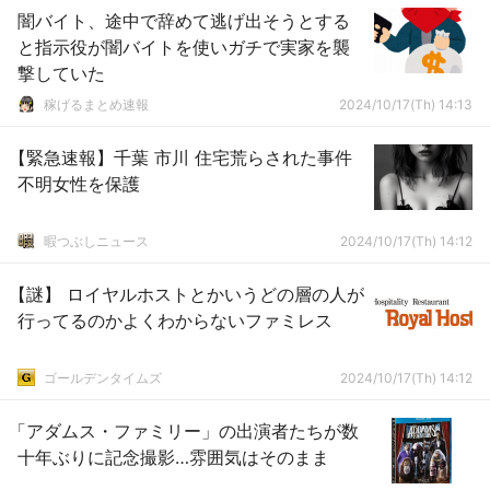
闇バイト、途中で辞めて逃げ出そうとする
と指示役が闇バイトを使いガチで実家を襲
撃していた
稼げるまとめ速報
2024/10/17(Th) 14:13
【緊急速報】千葉 市川 住宅荒らされた事件
不明女性を保護
暇つぶしニュース
2024/10/17(Th) 14:12
【謎】 ロイヤルホストとかいうどの層の人が
行ってるのかよくわからないファミレス
ゴールデンタイムズ
2024/10/17(Th) 14:12
「アダムス・ファミリー」の出演者たちが数
十年ぶりに記念撮影…雰囲気はそのまま