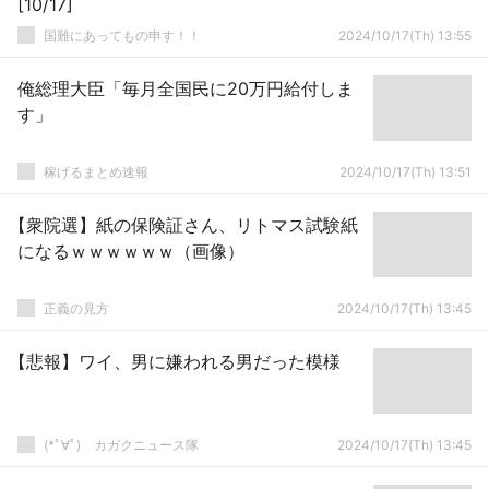
[10/17]
国難にあってもの申す！！
2024/10/17(Th) 13:55
俺総理大臣「毎月全国民に20万円給付しま
す」
稼げるまとめ速報
2024/10/17(Th) 13:51
【衆院選】紙の保険証さん、リトマス試験紙
になるｗｗｗｗｗｗ（画像）
正義の見方
2024/10/17(Th) 13:45
【悲報】ワイ、男に嫌われる男だった模様
(*ﾟ∀ﾟ)ゞカガクニュース隊
2024/10/17(Th) 13:45