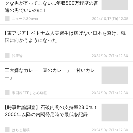
クな男が寄ってこない…年収500万程度の普
通の男でいいのに｣
ニュース30over
2024/10/17(Th) 12:35
【東アジア】ベトナム人実習生は稼げない日本を避け、韓
国に向かうようになった
脱亜論
2024/10/17(Th) 12:30
三大嫌なカレー「豆のカレー」「甘いカレ
ー」
米国株ETFまとめ速報
2024/10/17(Th) 12:30
【時事世論調査】石破内閣の支持率28.0％！
2000年以降の内閣発足時で最低を記録
はちま起稿
2024/10/17(Th) 12:30