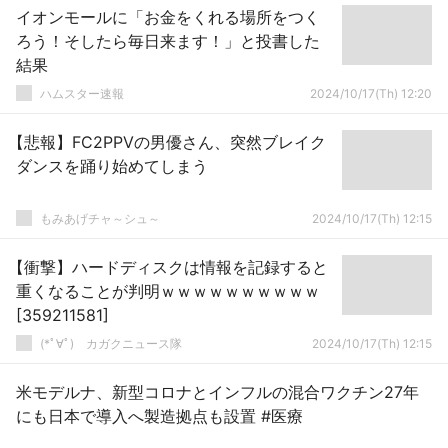
イオンモールに「お金をくれる場所をつく
ろう！そしたら毎日来ます！」と投書した
結果
ハムスター速報
2024/10/17(Th) 12:20
【悲報】FC2PPVの男優さん、突然ブレイク
ダンスを踊り始めてしまう
もみあげチャ～シュ～
2024/10/17(Th) 12:15
【衝撃】ハードディスクは情報を記録すると
重くなることが判明ｗｗｗｗｗｗｗｗｗｗ
[359211581]
(*ﾟ∀ﾟ)ゞカガクニュース隊
2024/10/17(Th) 12:15
米モデルナ、新型コロナとインフルの混合ワクチン27年
にも日本で導入へ製造拠点も設置 #医療