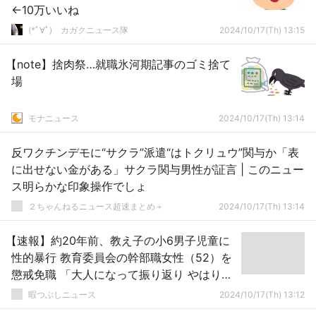
←10万いいね
(*ﾟ∀ﾟ)ゞカガクニュース隊
2024/10/17(Th) 13:15
【note】捨肉祭…就職氷河期記事のゴミ捨て
場
モナニュース
2024/10/17(Th) 13:14
反ワクチンデモに“サクラ”派遣“はトクリュウ”関与か「表
に出せない金がある」サクラ関与男性が証言 | このニュー
ス明らかな印象操作でしょ
２ちゃんねるニュース超速まとめ＋
2024/10/17(Th) 13:14
【速報】約20年前、教え子の小6男子児童に
性的暴行 教育委員会の幹部職女性（52）を
懲戒免職 「大人になって振り返り やはりお
かしい」と被害訴え
暇つぶしニュース
2024/10/17(Th) 13:12