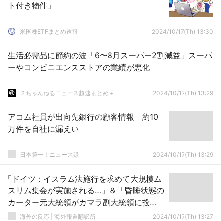
ト付き物件」
米国株ETFまとめ速報
2024/10/17(Th) 13:30
生活必需品に節約の波「6〜8月スーパー2割減益」スーパ
ーやコンビニエンスストアの業績が悪化
２ちゃんねるニュース超速まとめ＋
2024/10/17(Th) 13:29
アコム社員が出向先銀行の顧客情報 約10
万件を自社に漏えい
日本第一！ニュース録
2024/10/17(Th) 13:29
「ドイツ：イスラム法施行を求めて大規模ム
スリム集会が実施される…」＆「昏睡状態の
カーター元大統領がカマラ副大統領に投
票？」など…[海外のミニ反応]
海外の反応 | 海外報道翻訳所
2024/10/17(Th) 13:27