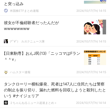
と突っ込み
米国株ETFまとめ速報
2024/10/17(Th) 14:15
彼女が不倫経験者だったんだが
wwwwwwww
(*ﾟ∀ﾟ)ゞカガクニュース隊
2024/10/17(Th) 14:15
【日東駒専】おんJ民(13)「ニッコマはFラン
＾＾v」
ハムスター速報
2024/10/17(Th) 14:15
タンクローリー横転爆発、死者は147人に住民たちは警察
の制止を振り切り、漏れた燃料を回収しようと殺到したと
いう #ナイジェリア
２ちゃんねるニュース超速まとめ＋
2024/10/17(Th) 14:14