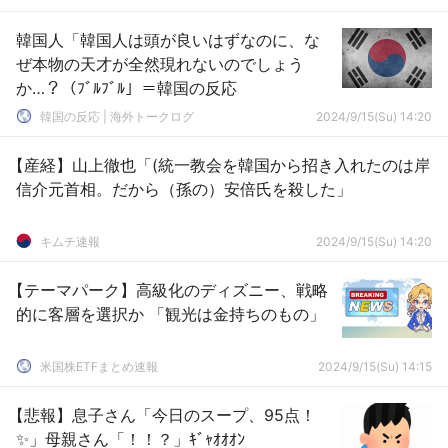
韓国人「韓国人は頭が良いはずなのに、な
ぜ本物の天才が全然現れないのでしょう
か…？（ﾌﾞﾙﾌﾞﾙ」＝韓国の反応
韓国の反応 | 海外トークログ
2024/9/15(Su) 14:20
【産経】山上徹也「(統一教会を韓国から招き入れたのは岸
信介元首相。だから（孫の）安倍氏を殺した」
キムチ速報
2024/9/15(Su) 14:20
【テーマパーク】高級化のディズニー、戦略
的に客層を選択か 「観光は金持ちのもの」
米国株ETFまとめ速報
2024/9/15(Su) 14:15
【悲報】息子さん「今日のスープ、95点！
✨」母親さん「！！？」ｷﾞｬｵｵｵﾝ