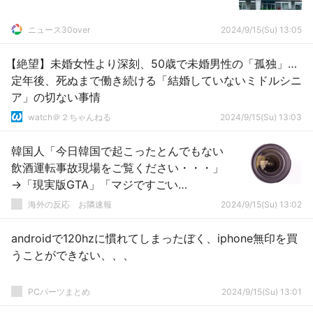
ニュース30over
2024/9/15(Su) 13:05
【絶望】未婚女性より深刻、50歳で未婚男性の「孤独」…
定年後、死ぬまで働き続ける「結婚していないミドルシニ
ア」の切ない事情
watch＠２ちゃんねる
2024/9/15(Su) 13:03
韓国人「今日韓国で起こったとんでもない
飲酒運転事故現場をご覧ください・・・」
→「現実版GTA」「マジですごい
ね・・・」「もう安全なところがない
海外の反応 お隣速報
2024/9/15(Su) 13:02
ね・・・」
androidで120hzに慣れてしまったぼく、iphone無印を買
うことができない、、、
PCパーツまとめ
2024/9/15(Su) 13:01