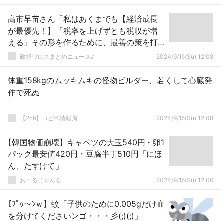
高市早苗さん「私はあくまでも【経済成長
が最優先！】『税率を上げずとも税収が増
える』その形を作るために、最善の策を打
っていく！」ｗｗｗｗｗｗｗｗｗｗｗｗｗ
政経ワロスまとめニュース♪
2024/9/15(Su) 12:08
ｗｗｗｗ
体重158kgのムッキムキの怪物ビルダー、若くして心臓発
作で死ぬ
【2ch】コピペ情報局
2024/9/15(Su) 12:08
【韓国物価崩壊】キャベツの大玉540円・卵1
パック最安値420円・豆腐半丁510円「にほ
ん、たすけて」
おーるじゃんる
2024/9/15(Su) 12:06
【ﾌﾟｩ～ﾝｗ】蚊「子供のために0.005gだけ血
を分けてくださいンゴ・・・彡(;)(;)」