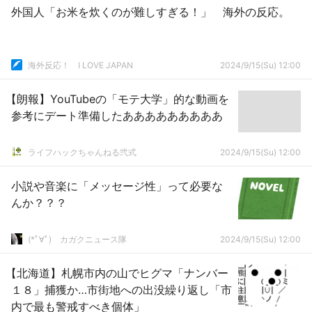
外国人「お米を炊くのが難しすぎる！」 海外の反応。
海外反応！ I LOVE JAPAN
2024/9/15(Su) 12:00
【朗報】YouTubeの「モテ大学」的な動画を
参考にデート準備したあああああああああ
ライフハックちゃんねる弐式
2024/9/15(Su) 12:00
小説や音楽に「メッセージ性」って必要な
んか？？？
(*ﾟ∀ﾟ)ゞカガクニュース隊
2024/9/15(Su) 12:00
【北海道】札幌市内の山でヒグマ「ナンバー
１８」捕獲か…市街地への出没繰り返し「市
内で最も警戒すべき個体」