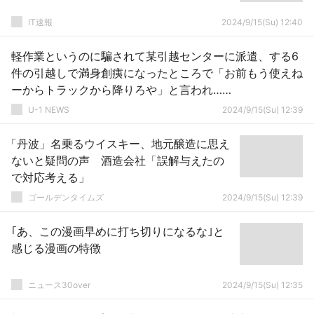
IT速報
2024/9/15(Su) 12:40
軽作業というのに騙されて某引越センターに派遣、する6
件の引越しで満身創痍になったところで「お前もう使えね
ーからトラックから降りろや」と言われ……
U-1 NEWS
2024/9/15(Su) 12:39
「丹波」名乗るウイスキー、地元醸造に思え
ないと疑問の声 酒造会社「誤解与えたの
で対応考える」
ゴールデンタイムズ
2024/9/15(Su) 12:39
｢あ、この漫画早めに打ち切りになるな｣と
感じる漫画の特徴
ニュース30over
2024/9/15(Su) 12:35