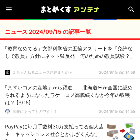
ニュース 2024/09/15 の記事一覧
「教育なめてる」文部科学省の五輪アスリートを『免許な
しで教員』方針にネット猛反発「何のための教員試験？」
２ちゃんねるニュース超速まとめ＋
2024/9/15(Su) 14:59
「まずいコメの産地」から躍進！ 北海道米が全国に認め
られるようになったワケ コメ高騰続くなか今年の収穫
は？ [9/15]
国難にあってもの申す！！
2024/9/15(Su) 14:55
PayPayに毎月手数料30万支払ってる個人店
主「キャッシュレス社会とかふざくんな」