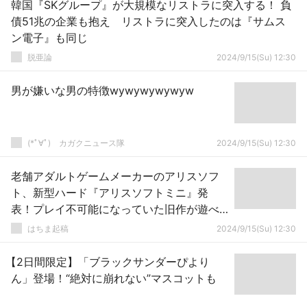
韓国『SKグループ』が大規模なリストラに突入する！ 負
債51兆の企業も抱え リストラに突入したのは『サムス
ン電子』も同じ
脱亜論
2024/9/15(Su) 12:30
男が嫌いな男の特徴wywywywywyw
(*ﾟ∀ﾟ)ゞカガクニュース隊
2024/9/15(Su) 12:30
老舗アダルトゲームメーカーのアリスソフ
ト、新型ハード『アリスソフトミニ』発
表！プレイ不可能になっていた旧作が遊べ
るように！？
はちま起稿
2024/9/15(Su) 12:30
【2日間限定】「ブラックサンダーぴより
ん」登場！“絶対に崩れない”マスコットも