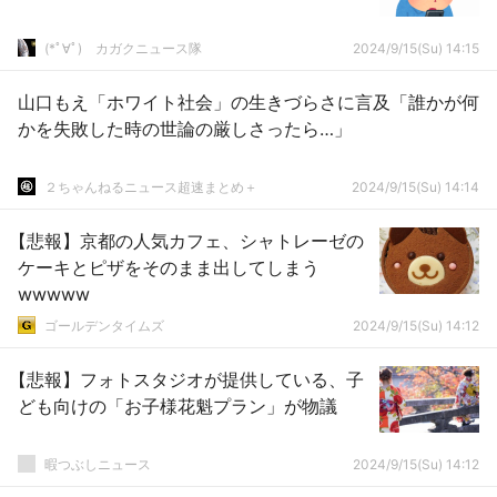
(*ﾟ∀ﾟ)ゞカガクニュース隊
2024/9/15(Su) 14:15
山口もえ「ホワイト社会」の生きづらさに言及「誰かが何
かを失敗した時の世論の厳しさったら…」
２ちゃんねるニュース超速まとめ＋
2024/9/15(Su) 14:14
【悲報】京都の人気カフェ、シャトレーゼの
ケーキとピザをそのまま出してしまう
wwwww
ゴールデンタイムズ
2024/9/15(Su) 14:12
【悲報】フォトスタジオが提供している、子
ども向けの「お子様花魁プラン」が物議
暇つぶしニュース
2024/9/15(Su) 14:12