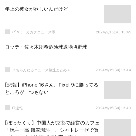
年上の彼女が欲しいんだけど
(*ﾟ∀ﾟ)ゞカガクニュース隊
2024/9/15(Su) 13:45
ロッテ・佐々木朗希危険球退場 #野球
２ちゃんねるニュース超速まとめ＋
2024/9/15(Su) 13:44
【悲報】iPhone 16さん、Pixel 9に勝ってる
ところが一つもない
IT速報
2024/9/15(Su) 13:40
【ぼったくり】中国人が京都で経営のカフェ
「玩主一高 嵐翠珈琲」、シャトレーゼで買