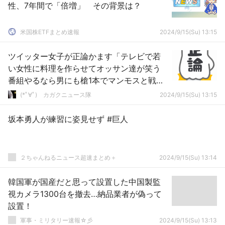
性、7年間で「倍増」 その背景は？
米国株ETFまとめ速報
2024/9/15(Su) 13:15
ツイッター女子が正論かます「テレビで若
い女性に料理を作らせてオッサン達が笑う
番組やるなら男にも槍1本でマンモスと戦わ
せろ」
(*ﾟ∀ﾟ)ゞカガクニュース隊
2024/9/15(Su) 13:15
坂本勇人が練習に姿見せず #巨人
２ちゃんねるニュース超速まとめ＋
2024/9/15(Su) 13:14
韓国軍が国産だと思って設置した中国製監
視カメラ1300台を撤去…納品業者が偽って
設置！
軍事・ミリタリー速報☆彡
2024/9/15(Su) 13:13