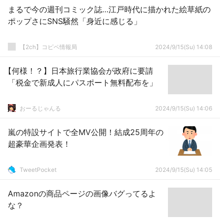
まるで今の週刊コミック誌…江戸時代に描かれた絵草紙の
ポップさにSNS騒然「身近に感じる」
【2ch】コピペ情報局
2024/9/15(Su) 14:08
【何様！？】日本旅行業協会が政府に要請
「税金で新成人にパスポート無料配布を」
おーるじゃんる
2024/9/15(Su) 14:06
嵐の特設サイトで全MV公開！結成25周年の
超豪華企画発表！
TweetPocket
2024/9/15(Su) 14:05
Amazonの商品ページの画像バグってるよ
な？