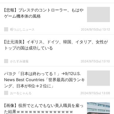
【悲報】プレステのコントローラー、もはや
ゲーム機本体の風格
暇つぶしニュース
2024/9/15(Su) 13:12
【辻元清美】イギリス、ドイツ、韓国、イタリア、女性が
トップの国は成功している
かたすみ速報
2024/9/15(Su) 13:10
パヨク「日本は終わってる！」→9/12U.S.
News Best Countries「世界最高の国ランキ
ング、日本が6位→２位に」
おーるじゃんる
2024/9/15(Su) 13:06
【画像】役所でとんでもない美人職員を雇っ
た結果ｗｗｗｗｗｗｗｗｗｗｗｗｗｗ