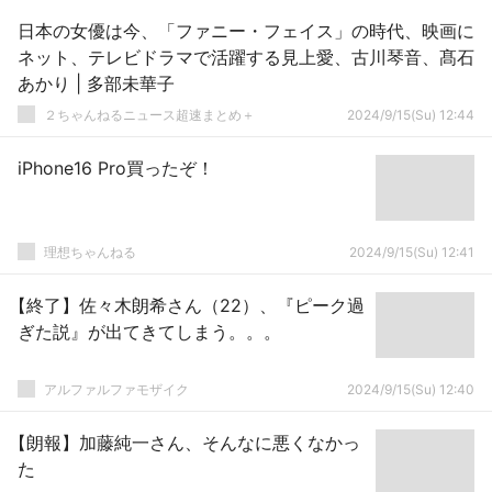
日本の女優は今、「ファニー・フェイス」の時代、映画に
ネット、テレビドラマで活躍する見上愛、古川琴音、髙石
あかり | 多部未華子
２ちゃんねるニュース超速まとめ＋
2024/9/15(Su) 12:44
iPhone16 Pro買ったぞ！
理想ちゃんねる
2024/9/15(Su) 12:41
【終了】佐々木朗希さん（22）、『ピーク過
ぎた説』が出てきてしまう。。。
アルファルファモザイク
2024/9/15(Su) 12:40
【朗報】加藤純一さん、そんなに悪くなかっ
た