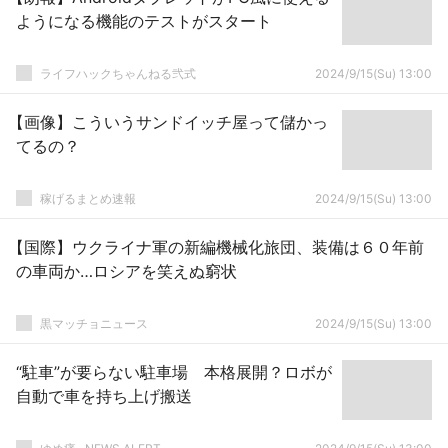
ようになる機能のテストがスタート
ライフハックちゃんねる弐式
2024/9/15(Su) 13:00
【画像】こういうサンドイッチ屋って儲かっ
てるの？
稼げるまとめ速報
2024/9/15(Su) 13:00
【国際】ウクライナ軍の新編機械化旅団、装備は６０年前
の車両か…ロシアを笑えぬ窮状
黒マッチョニュース
2024/9/15(Su) 13:00
“駐車”が要らない駐車場 本格展開？ロボが
自動で車を持ち上げ搬送