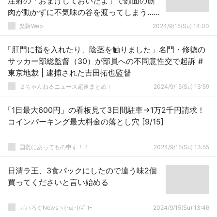
注射の「おまけしておいたよ」で顔面の筋
肉が動かずに不気味の谷を渡ってしまう……
韓国での整形あるあるのひとつですね
楽韓Web
2024/9/15(Su) 14:00
「肛門に指を入れたり、陰茎を触りました」名門・修徳の
サッカー部総監督（30）が部員への不同意性交で起訴 #
東京地裁 | 逮捕された吉田拓也監督
２ちゃんねるニュース超速まとめ＋
2024/9/15(Su) 13:59
「1日最大600円」の看板見て3日間駐車→1万2千円請求！
コインパーキング最大料金の落とし穴 [9/15]
国難にあってもの申す！！
2024/9/15(Su) 13:55
日清ラ王、3食パックにしたので違う味2個
買ってくださいと言い始める
ガハろぐNewsヽ(･ω･)/ｽﾞｺｰ
2024/9/15(Su) 13:46