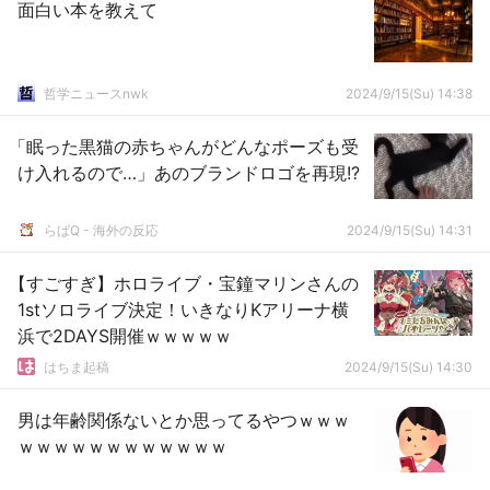
面白い本を教えて
哲学ニュースnwk
2024/9/15(Su) 14:38
「眠った黒猫の赤ちゃんがどんなポーズも受
け入れるので…」あのブランドロゴを再現!?
らばQ - 海外の反応
2024/9/15(Su) 14:31
【すごすぎ】ホロライブ・宝鐘マリンさんの
1stソロライブ決定！いきなりKアリーナ横
浜で2DAYS開催ｗｗｗｗｗ
はちま起稿
2024/9/15(Su) 14:30
男は年齢関係ないとか思ってるやつｗｗｗ
ｗｗｗｗｗｗｗｗｗｗｗｗ