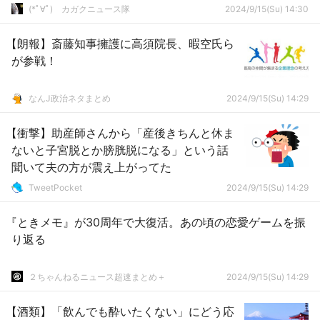
(*ﾟ∀ﾟ)ゞカガクニュース隊
2024/9/15(Su) 14:30
【朗報】斎藤知事擁護に高須院長、暇空氏ら
が参戦！
なんJ政治ネタまとめ
2024/9/15(Su) 14:29
【衝撃】助産師さんから「産後きちんと休ま
ないと子宮脱とか膀胱脱になる」という話
聞いて夫の方が震え上がってた
TweetPocket
2024/9/15(Su) 14:29
『ときメモ』が30周年で大復活。あの頃の恋愛ゲームを振
り返る
２ちゃんねるニュース超速まとめ＋
2024/9/15(Su) 14:29
【酒類】「飲んでも酔いたくない」にどう応