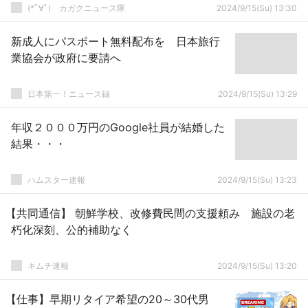
(*ﾟ∀ﾟ)ゞカガクニュース隊
2024/9/15(Su) 13:30
新成人にパスポート無料配布を 日本旅行
業協会が政府に要請へ
日本第一！ニュース録
2024/9/15(Su) 13:29
年収２０００万円のGoogle社員が結婚した
結果・・・
ハムスター速報
2024/9/15(Su) 13:23
【共同通信】 朝鮮学校、改修費民間の支援頼み 施設の老
朽化深刻、公的補助なく
キムチ速報
2024/9/15(Su) 13:20
【仕事】早期リタイア希望の20～30代男