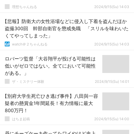
理想ちゃんねる
2024/9/15(Su) 14:03
【悲報】防衛大の女性浴場などに侵入し下着を盗んだほか
盗撮300回 幹部自衛官を懲戒免職 「スリルを味わいた
くてやってしまった」
watch＠２ちゃんねる
2024/9/15(Su) 14:03
ロバーツ監督「大谷翔平が投げる可能性は
低いがゼロではない。全てにおいて可能性
がある。」
ザ・ミステリー体験
2024/9/15(Su) 14:01
【別府大学生死亡ひき逃げ事件】八田與一容
疑者の懸賞金1年間延長！有力情報に最大
800万円！
はちま起稿
2024/9/15(Su) 14:00
昼にチーズケーキ作ってたワイやけど史上