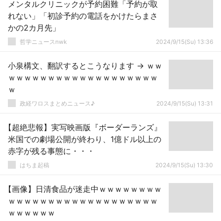
メンタルクリニックが予約困難「予約が取
れない」「初診予約の電話をかけたらまさ
かの2カ月先」
哲学ニュースnwk
2024/9/15(Su) 13:36
小泉構文、翻訳するとこうなります → ｗｗ
ｗｗｗｗｗｗｗｗｗｗｗｗｗｗｗｗｗｗｗ
ｗ
政経ワロスまとめニュース♪
2024/9/15(Su) 13:31
【超絶悲報】実写映画版『ボーダーランズ』
米国での劇場公開が終わり、1億ドル以上の
赤字が残る事態に・・・
はちま起稿
2024/9/15(Su) 13:30
【画像】日清食品が迷走中ｗｗｗｗｗｗｗｗ
ｗｗｗｗｗｗｗｗｗｗｗｗｗｗｗｗｗｗｗ
ｗｗｗｗｗｗ