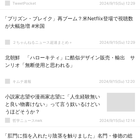
TweetPocket
2024/9/15(Su) 12:29
「プリズン・ブレイク」再ブーム？米Netflix登場で視聴数
が大幅急増 #米国
２ちゃんねるニュース超速まとめ＋
2024/9/15(Su) 12:29
北朝鮮 「ハローキティ」に酷似デザイン販売・輸出 サ
ンリオ「無断使用と思われる」
キムチ速報
2024/9/15(Su) 12:20
小説家志望や漫画家志望に「人生経験無い
と良い物書けない」って言う奴いるけどい
うほどそうか？
哲学ニュースnwk
2024/9/15(Su) 12:14
「肛門に指を入れたり陰茎を触りました」名門・修徳の総