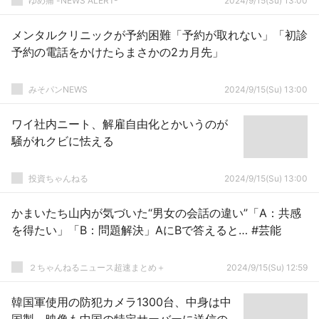
ゆめ痛 -NEWS ALERT-
2024/9/15(Su) 13:00
メンタルクリニックが予約困難「予約が取れない」「初診
予約の電話をかけたらまさかの2カ月先」
みそパンNEWS
2024/9/15(Su) 13:00
ワイ社内ニート、解雇自由化とかいうのが
騒がれクビに怯える
投資ちゃんねる
2024/9/15(Su) 13:00
かまいたち山内が気づいた“男女の会話の違い”「A：共感
を得たい」「B：問題解決」AにBで答えると… #芸能
２ちゃんねるニュース超速まとめ＋
2024/9/15(Su) 12:59
韓国軍使用の防犯カメラ1300台、中身は中