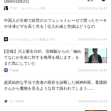
[866556825]
(*ﾟ∀ﾟ)ゞカガクニュース隊
2024/9/15(Su) 14:45
中国人が京都で経営のカフェシャトレーゼで買ったケーキ
や冷凍ピザを高く売る | 仕入れ値と売値はどうなの
２ちゃんねるニュース超速まとめ＋
2024/9/15(Su) 14:44
【悲報】川上量生(56)、宮崎駿からの「極め
てなにか生命に対する侮辱を感じます」を
まだ気にしていた
IT速報
2024/9/15(Su) 14:40
超原始的な手法で患者の骨折を診断した精神科医、看護師
さんから魔物を見るような目で扱われてしまう……
U-1 NEWS
2024/9/15(Su) 14:39