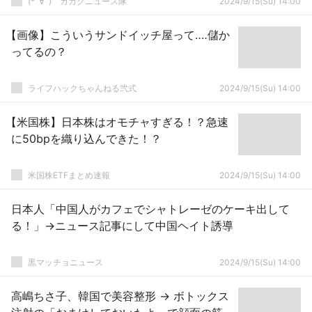
(*ﾟ∀ﾟ)ゞカガクニュース隊
2024/9/15(Su) 14:00
【画像】こういうサンドイッチ屋って‥‥儲か
ってるの？
ライフハックちゃんねる弐式
2024/9/15(Su) 14:00
【米国株】日本株はオモチャすぎる！？急速
に50bpを織り込んできた！？
米国株ETFまとめ速報
2024/9/15(Su) 14:00
日本人「中国人がカフェでシャトレーゼのケーキ出して
る！」→ニュース記事にして中国ヘイト誘導
黒マッチョニュース
2024/9/15(Su) 14:00
高嶋ちさ子、韓国で美容整形 → ボトックス