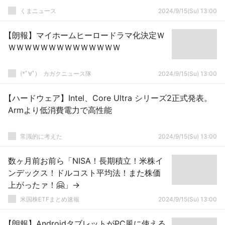
くまニュース
2024/9/15(Su) 13:00
【朗報】マイホームヒーロードラマ化決定Ｗ
ＷＷＷＷＷＷＷＷＷＷＷＷＷＷ
(*ﾟ∀ﾟ)ゞカガクニュース隊
2024/9/15(Su) 13:00
【ハードウェア】Intel、Core Ultra シリーズ2正式発表。
Armより低消費電力で高性能
常識的に考えた
2024/9/15(Su) 13:00
数ヶ月前お前ら「NISA！長期積立！米株イ
ンデックス！ドルコスト平均法！また株価
上がったァ！🤗」→
米国株ETFまとめ速報
2024/9/15(Su) 13:00
【朗報】AndroidタブレットがPC風に使える