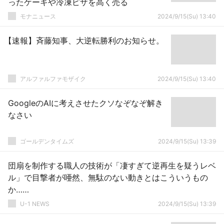
ったケーキや冷凍ピザを高く売る
モナニュース
2024/9/15(Su) 13:40
【速報】斉藤知事、大逆転勝利のお知らせ。
アルファルファモザイク
2024/9/15(Su) 13:40
GoogleのAIに考えさせたクソなぞなぞ解き
なさい
ゴールデンタイムズ
2024/9/15(Su) 13:39
団扇を制作する職人の技術が「凄すぎて逆再生を疑うレベ
ル」で目撃者が唖然、無駄のない動きとはこういうもの
か……
U-1 NEWS
2024/9/15(Su) 13:39