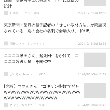
国製 映像も中国の特定サーバーに送信の
設計
日本第一！ニュース録
2024/9/15(Su) 12:59
東京新聞・望月衣塑子記者の「せこい取材方法」が問題視
されている「別の会社の名刺で会場入り」 [9/15]
国難にあってもの申す！！
2024/9/15(Su) 12:55
ニコニコ動画さん、起死回生をかけて「ニ
コニコ超復活祭」を開催中！！！
ガハろぐNewsヽ(･ω･)/ｽﾞｺｰ
2024/9/15(Su) 12:49
【悲報】ママんさん、“ゴキゲン指数”で発狂
WVWVWVWVWVWVWVWVWVWVWVWV
WVW WVWVWVWVWVWVW
(*ﾟ∀ﾟ)ゞカガクニュース隊
2024/9/15(Su) 12:45