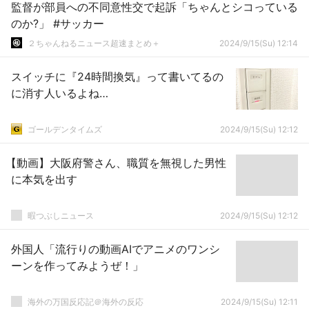
監督が部員への不同意性交で起訴「ちゃんとシコっている
のか?」 #サッカー
２ちゃんねるニュース超速まとめ＋
2024/9/15(Su) 12:14
スイッチに『24時間換気』って書いてるの
に消す人いるよね…
ゴールデンタイムズ
2024/9/15(Su) 12:12
【動画】大阪府警さん、職質を無視した男性
に本気を出す
暇つぶしニュース
2024/9/15(Su) 12:12
外国人「流行りの動画AIでアニメのワンシ
ーンを作ってみようぜ！」
海外の万国反応記＠海外の反応
2024/9/15(Su) 12:11