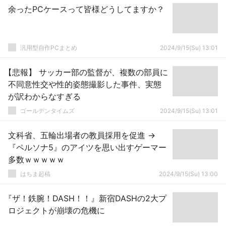
余ったPCケースって皆様どうしてますか？
汎用型自作PCまとめ
2024/9/15(Su) 13:01
【悲報】 サッカー部の監督が、複数の部員に
不同意性交や性的姿態撮影した事件、実態
が訳わからなすぎる
ゴールデンタイムズ
2024/9/15(Su) 13:01
文科省、五輪出場者の教員採用を促進 →
『ペルソナ5』のアイツを思い出すゲーマー
多数ｗｗｗｗｗ
はちま起稿
2024/9/15(Su) 13:00
『ザ！鉄腕！DASH！！』新宿DASHの2大プ
ロジェクトが崩壊の危機に