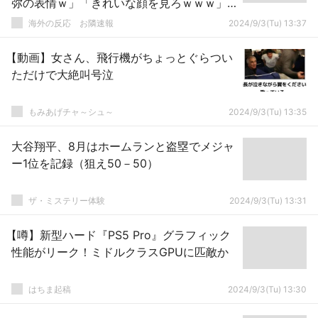
弥の表情ｗ」「きれいな顔を見ろｗｗｗ」
「そのままフェザー級に行こう・・・」
海外の反応 お隣速報
2024/9/3(Tu) 13:37
【動画】女さん、飛行機がちょっとぐらつい
ただけで大絶叫号泣
もみあげチャ～シュ～
2024/9/3(Tu) 13:35
大谷翔平、8月はホームランと盗塁でメジャ
ー1位を記録（狙え50－50）
ザ・ミステリー体験
2024/9/3(Tu) 13:31
【噂】新型ハード『PS5 Pro』グラフィック
性能がリーク！ミドルクラスGPUに匹敵か
はちま起稿
2024/9/3(Tu) 13:30