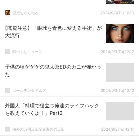
理想ちゃんねる
2024/9/3(Tu) 12:13
【閲覧注意】「眼球を青色に変える手術」が
大流行
暇つぶしニュース
2024/9/3(Tu) 12:12
子供の頃ゲゲゲの鬼太郎EDのカニが怖かっ
た
ゴールデンタイムズ
2024/9/3(Tu) 12:12
外国人「料理で役立つ俺達のライフハック
を教えていくよ！」Part2
海外の万国反応記＠海外の反応
2024/9/3(Tu) 12:11