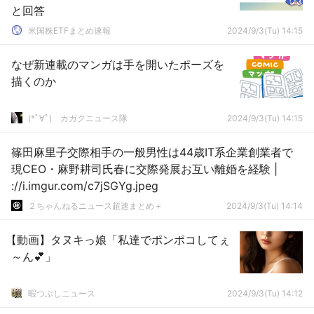
と回答
米国株ETFまとめ速報
2024/9/3(Tu) 14:15
なぜ新連載のマンガは手を開いたポーズを
描くのか
(*ﾟ∀ﾟ)ゞカガクニュース隊
2024/9/3(Tu) 14:15
篠田麻里子交際相手の一般男性は44歳IT系企業創業者で
現CEO・麻野耕司氏春に交際発展お互い離婚を経験 |
://i.imgur.com/c7jSGYg.jpeg
２ちゃんねるニュース超速まとめ＋
2024/9/3(Tu) 14:14
【動画】タヌキっ娘「私達でポンポコしてぇ
～ん💕」
暇つぶしニュース
2024/9/3(Tu) 14:12