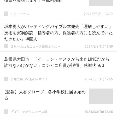
投票を実現します」→批判殺到
くまニュース
2024/9/3(Tu) 13:00
坂本勇人がバッティングバイブル本発売「理解しやすい」
技術を実演解説「指導者の方、保護者の方にも読んでいた
だきたい」 #巨人
２ちゃんねるニュース超速まとめ＋
2024/9/3(Tu) 12:59
島根県大田市 「イーロン・マスクから来たLINEだから
詐欺なわけがない」コンビニ店員が説得、感謝状 9/3
国難にあってもの申す！！
2024/9/3(Tu) 12:55
【悲報】大谷グローブ、各小学校に届き始め
る
(*ﾟ∀ﾟ)ゞカガクニュース隊
2024/9/3(Tu) 12:45