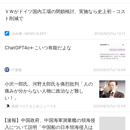
ＶＷがドイツ国内工場の閉鎖検討、実施なら史上初－コス
ト削減で
ゆめ痛 -NEWS ALERT-
2024/9/3(Tu) 13:11
ChatGPT4o←こいつ有能だよな
IT速報
2024/9/3(Tu) 13:09
小沢一郎氏、河野太郎氏を痛烈批判「人の
痛みが分からない人物に政治など難し
い！」
政経ワロスまとめニュース♪
2024/9/3(Tu) 13:08
【速報】中国政府、中国海軍測量艦の領海侵
入について説明「中国船の日本領海侵入は