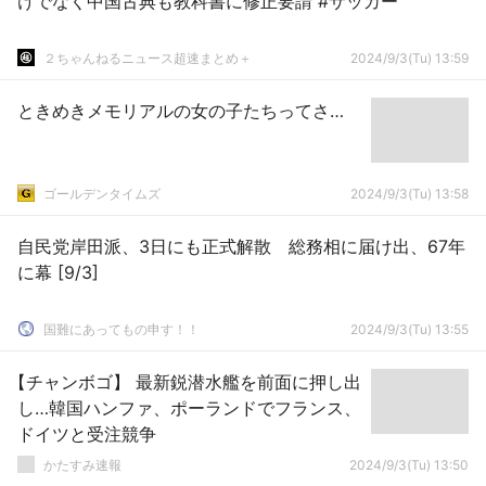
けでなく中国古典も教科書に修正要請 #サッカー
２ちゃんねるニュース超速まとめ＋
2024/9/3(Tu) 13:59
ときめきメモリアルの女の子たちってさ…
ゴールデンタイムズ
2024/9/3(Tu) 13:58
自民党岸田派、3日にも正式解散 総務相に届け出、67年
に幕 [9/3]
国難にあってもの申す！！
2024/9/3(Tu) 13:55
【チャンボゴ】 最新鋭潜水艦を前面に押し出
し…韓国ハンファ、ポーランドでフランス、
ドイツと受注競争
かたすみ速報
2024/9/3(Tu) 13:50