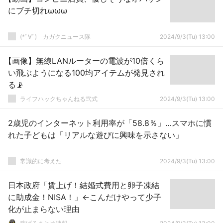
にブチ切れωωω
(*ﾟ∀ﾟ)ゞカガクニュース隊
2024/9/3(Tu) 13:00
【画像】無線LANルーターの電波が10倍くら
い飛ぶようになる100均アイテムが発見され
る📡
ライフハックちゃんねる弐式
2024/9/3(Tu) 13:00
2歳児のインターネット利用率が「58.8％」…スマホに慣
れた子どもは「リアルな遊びに興味を示さない」
常識的に考えた
2024/9/3(Tu) 13:00
日本政府「賃上げ！結婚式費用と卵子凍結
に助成金！NISA！」←こんだけやって少子
化が止まらない理由