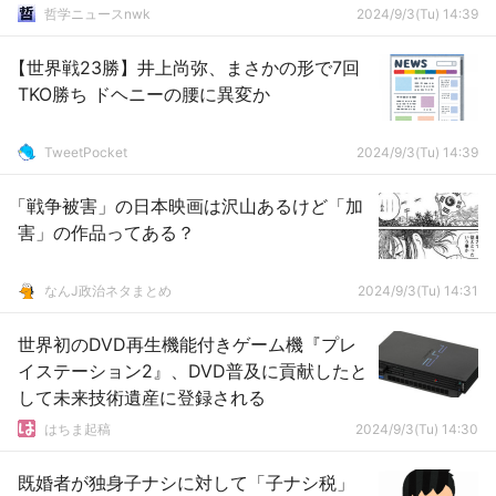
哲学ニュースnwk
2024/9/3(Tu) 14:39
【世界戦23勝】井上尚弥、まさかの形で7回
TKO勝ち ドヘニーの腰に異変か
TweetPocket
2024/9/3(Tu) 14:39
「戦争被害」の日本映画は沢山あるけど「加
害」の作品ってある？
なんJ政治ネタまとめ
2024/9/3(Tu) 14:31
世界初のDVD再生機能付きゲーム機『プレ
イステーション2』、DVD普及に貢献したと
して未来技術遺産に登録される
はちま起稿
2024/9/3(Tu) 14:30
既婚者が独身子ナシに対して「子ナシ税」