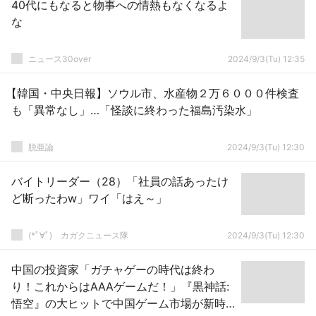
40代にもなると物事への情熱もなくなるよ
な
ニュース30over
2024/9/3(Tu) 12:35
【韓国・中央日報】ソウル市、水産物２万６０００件検査
も「異常なし」…「怪談に終わった福島汚染水」
脱亜論
2024/9/3(Tu) 12:30
バイトリーダー（28）「社員の話あったけ
ど断ったわw」ワイ「はえ～」
(*ﾟ∀ﾟ)ゞカガクニュース隊
2024/9/3(Tu) 12:30
中国の投資家「ガチャゲーの時代は終わ
り！これからはAAAゲームだ！」『黒神話:
悟空』の大ヒットで中国ゲーム市場が新時