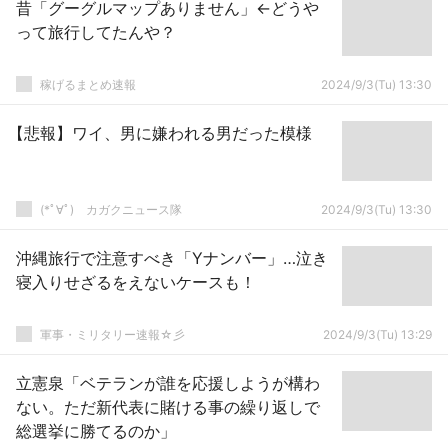
昔「グーグルマップありません」←どうや
って旅行してたんや？
稼げるまとめ速報
2024/9/3(Tu) 13:30
【悲報】ワイ、男に嫌われる男だった模様
(*ﾟ∀ﾟ)ゞカガクニュース隊
2024/9/3(Tu) 13:30
沖縄旅行で注意すべき「Yナンバー」…泣き
寝入りせざるをえないケースも！
軍事・ミリタリー速報☆彡
2024/9/3(Tu) 13:29
立憲泉「ベテランが誰を応援しようが構わ
ない。ただ新代表に賭ける事の繰り返しで
総選挙に勝てるのか」