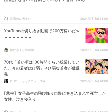
常識的に考えた
2024/9/3(Tu) 14:00
YouTubeの切り抜き動画で200万稼いだｗ
ｗｗｗｗｗｗｗ
稼げるまとめ速報
2024/9/3(Tu) 14:00
70代「若い頃は100時間くらい残業してい
た。今の若者はひ弱」→ひ弱な若者が猛反
発
(*ﾟ∀ﾟ)ゞカガクニュース隊
2024/9/3(Tu) 14:00
【悲報】女子高生の飛び降り自殺に巻き込まれて死亡した
女性、泣き寝入り