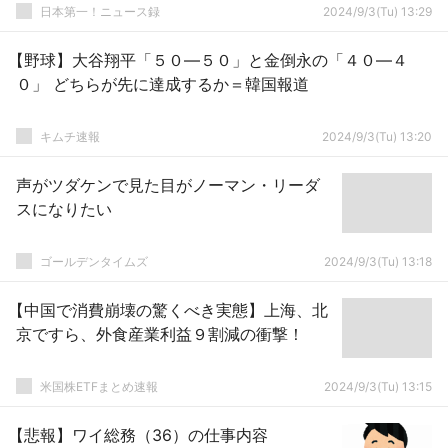
日本第一！ニュース録
2024/9/3(Tu) 13:29
【野球】大谷翔平「５０―５０」と金倒永の「４０―４
０」 どちらが先に達成するか＝韓国報道
キムチ速報
2024/9/3(Tu) 13:20
声がツダケンで見た目がノーマン・リーダ
スになりたい
ゴールデンタイムズ
2024/9/3(Tu) 13:18
【中国で消費崩壊の驚くべき実態】上海、北
京ですら、外食産業利益９割減の衝撃！
米国株ETFまとめ速報
2024/9/3(Tu) 13:15
【悲報】ワイ総務（36）の仕事内容