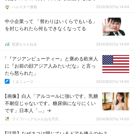
戦争をする」
ハムスター速報
2024/9/3(Tu) 14:04
中小企業って 「替わりはいくらでもいる」
を封じられたら何もできなくなってる
投資ちゃんねる
2024/9/3(Tu) 14:00
「『アジアンビューティー』と褒める欧米人
に『お前の顔アジア人みたいだな』と言っ
たら怒られた」
くまニュース
2024/9/3(Tu) 14:00
【画像】白人「アルコールに強いです。乳糖
不耐症じゃないです。糖尿病になりにくい
です」日本人「...」→
ライフハックちゃんねる弐式
2024/9/3(Tu) 14:00
【話題】なぜネコは閉じているドアを嫌うのか？