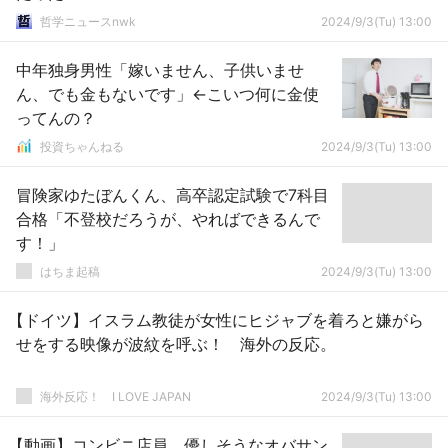
哲学ニュースnwk
2024/9/3(Tu) 13:00
中年独身男性「嫁いません、子供いませ
ん、でも金もないです」←こいつ何に金使
ってんの？
投資ちゃんねる
2024/9/3(Tu) 13:00
冒険家ゆたぼんくん、高卒認定試験で7科目
合格「不登校だろうが、やればできるんで
す！」
はちま起稿
2024/9/3(Tu) 13:00
【ドイツ】イスラム教徒が女性にヒジャブを着ろと嫌がら
せをする映像が波紋を呼ぶ！ 海外の反応。
海外反応！ I LOVE JAPAN
2024/9/3(Tu) 13:00
【動画】コンビニ店員、優しそうなオバサン