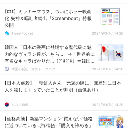
【ﾋｴｴ】ミッキーマウス、ついにホラー映画
化 失神＆嘔吐者続出『Screamboat』特報
公開
TweetPocket
2024/9/3(Tu) 14:20
韓国人「日本の漫画に登場する歴代級に魅
力的なヴィラン達がこちら…」→「世界的に
有名なキャラばかりだ…（ﾌﾞﾙﾌﾞﾙ」＝韓国の
反応
韓国の反応 | 海外トークログ
2024/9/3(Tu) 14:20
【日本人虐殺】 朝鮮人さん 元寇の際に、無差別に日本
人を殺しまくっていたことが判明（画像あり）
キムチ速報
2024/9/3(Tu) 14:20
【価格高騰】新築マンション“買えない”価格
に近づいている…約7割が「購入を諦める」