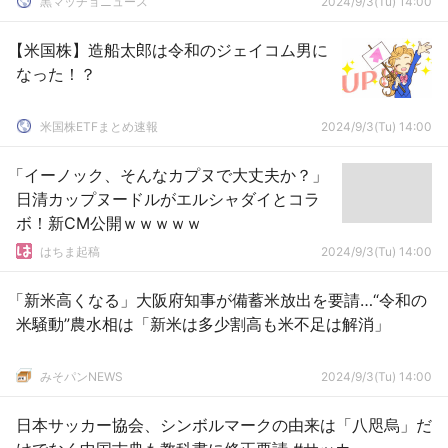
黒マッチョニュース
2024/9/3(Tu) 14:00
【米国株】造船太郎は令和のジェイコム男に
なった！？
米国株ETFまとめ速報
2024/9/3(Tu) 14:00
「イーノック、そんなカプヌで大丈夫か？」
日清カップヌードルがエルシャダイとコラ
ボ！新CM公開ｗｗｗｗｗ
はちま起稿
2024/9/3(Tu) 14:00
「新米高くなる」大阪府知事が備蓄米放出を要請…“令和の
米騒動”農水相は「新米は多少割高も米不足は解消」
みそパンNEWS
2024/9/3(Tu) 14:00
日本サッカー協会、シンボルマークの由来は「八咫烏」だ