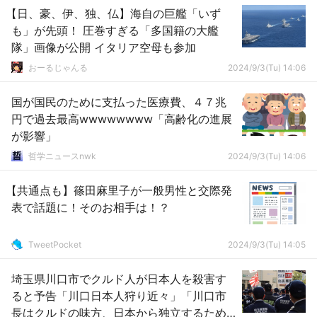
【日、豪、伊、独、仏】海自の巨艦「いず
も」が先頭！ 圧巻すぎる「多国籍の大艦
隊」画像が公開 イタリア空母も参加
おーるじゃんる
2024/9/3(Tu) 14:06
国が国民のために支払った医療費、４７兆
円で過去最高wwwwwwww「高齢化の進展
が影響」
哲学ニュースnwk
2024/9/3(Tu) 14:06
【共通点も】篠田麻里子が一般男性と交際発
表で話題に！そのお相手は！？
TweetPocket
2024/9/3(Tu) 14:05
埼玉県川口市でクルド人が日本人を殺害す
ると予告「川口日本人狩り近々」「川口市
長はクルドの味方、日本から独立するため