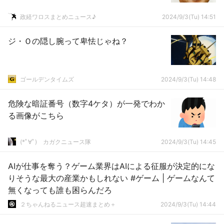
政経ワロスまとめニュース♪
2024/9/3(Tu) 14:51
ジ・Ｏの隠し腕って卑怯じゃね？
ゴールデンタイムズ
2024/9/3(Tu) 14:48
危険な暗証番号（数字4ケタ）が一発でわか
る画像がこちら
(*ﾟ∀ﾟ)ゞカガクニュース隊
2024/9/3(Tu) 14:45
AIが仕事を奪う？ゲーム業界はAIによる征服が決定的にな
りそうな最大の産業かもしれない #ゲーム | ゲームなんて
無くなっても誰も困らんだろ
２ちゃんねるニュース超速まとめ＋
2024/9/3(Tu) 14:44