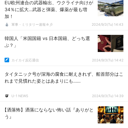
EU欧州連合の武器輸出、ウクライナ向けが
34％に拡大…武器と弾薬、爆薬が最も増
加！
軍事・ミリタリー速報☆彡
2024/9/3(Tu) 14:43
韓国人「米国国籍 vs 日本国籍、どっち選
ぶ？」
カイカイ反応通信
2024/9/3(Tu) 14:42
タイタニック号が深海の腐食に耐えきれず、船首部分はこ
れまで見慣れた姿とはあまりにも……
U-1 NEWS
2024/9/3(Tu) 14:39
【洒落怖】洒落にならない怖い話『ありがと
う』