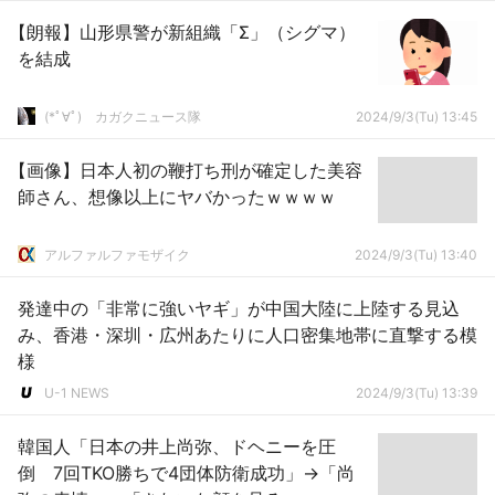
【朗報】山形県警が新組織「Σ」（シグマ）
を結成
(*ﾟ∀ﾟ)ゞカガクニュース隊
2024/9/3(Tu) 13:45
【画像】日本人初の鞭打ち刑が確定した美容
師さん、想像以上にヤバかったｗｗｗｗ
アルファルファモザイク
2024/9/3(Tu) 13:40
発達中の「非常に強いヤギ」が中国大陸に上陸する見込
み、香港・深圳・広州あたりに人口密集地帯に直撃する模
様
U-1 NEWS
2024/9/3(Tu) 13:39
韓国人「日本の井上尚弥、ドヘニーを圧
倒 7回TKO勝ちで4団体防衛成功」→「尚