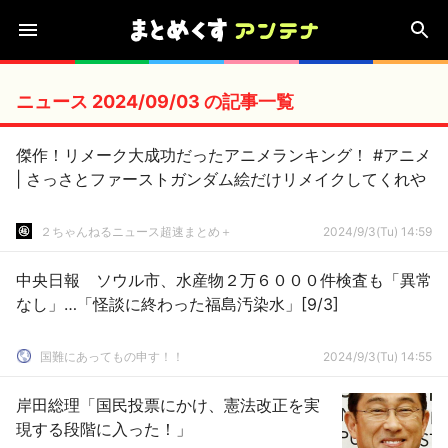
ニュース 2024/09/03 の記事一覧
傑作！リメーク大成功だったアニメランキング！ #アニメ
| さっさとファーストガンダム絵だけリメイクしてくれや
２ちゃんねるニュース超速まとめ＋
2024/9/3(Tu) 14:59
中央日報 ソウル市、水産物２万６０００件検査も「異常
なし」…「怪談に終わった福島汚染水」[9/3]
国難にあってもの申す！！
2024/9/3(Tu) 14:55
岸田総理「国民投票にかけ、憲法改正を実
現する段階に入った！」