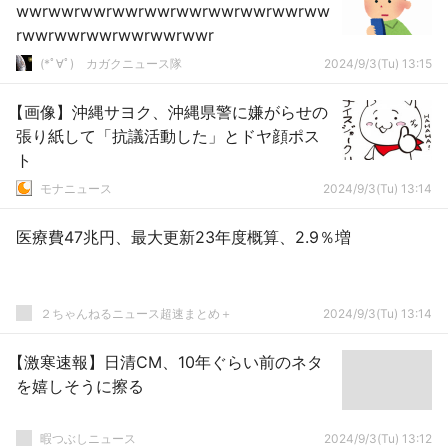
wwrwwrwwrwwrwwrwwrwwrwwrwwrww
rwwrwwrwwrwwrwwrwwr
(*ﾟ∀ﾟ)ゞカガクニュース隊
2024/9/3(Tu) 13:15
【画像】沖縄サヨク、沖縄県警に嫌がらせの
張り紙して「抗議活動した」とドヤ顔ポス
ト
モナニュース
2024/9/3(Tu) 13:14
医療費47兆円、最大更新23年度概算、2.9％増
２ちゃんねるニュース超速まとめ＋
2024/9/3(Tu) 13:14
【激寒速報】日清CM、10年ぐらい前のネタ
を嬉しそうに擦る
暇つぶしニュース
2024/9/3(Tu) 13:12