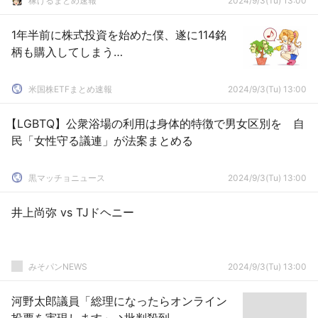
稼げるまとめ速報
2024/9/3(Tu) 13:00
1年半前に株式投資を始めた僕、遂に114銘
柄も購入してしまう…
米国株ETFまとめ速報
2024/9/3(Tu) 13:00
【LGBTQ】公衆浴場の利用は身体的特徴で男女区別を 自
民「女性守る議連」が法案まとめる
黒マッチョニュース
2024/9/3(Tu) 13:00
井上尚弥 vs TJドヘニー
みそパンNEWS
2024/9/3(Tu) 13:00
河野太郎議員「総理になったらオンライン