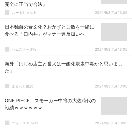
完全に正当で合法」
おーるじゃんる
2024/9/3(Tu) 13:06
日本独自の食文化？おかずとご飯を一緒に
食べる「口内丼」がマナー違反扱いへ
ハムスター速報
2024/9/3(Tu) 13:06
海外「はじめ店主と番犬は一酸化炭素中毒かと思いまし
た」
まるっと翻訳
2024/9/3(Tu) 13:06
ONE PIECE、スモーカー中将の大佐時代の
戦績ｗｗｗｗｗｗ
ニュース30over
2024/9/3(Tu) 13:05