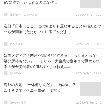
EVに注力したはずなのになぜ…
日本第一！ニュース録
2024/9/3(Tu) 12:29
在日「日本（ここ）には何よりも屈服することを拒んだヤ
ツらが闘争（たたかい）に来てんだよ!」
キムチ速報
2024/9/3(Tu) 12:20
韓国メディア「内需不振がひどすぎる……もうまともな可
処分所得もない」……そりゃ、大企業で定年まで勤められ
るのが全労働者の1/63以下じゃねえ……
楽韓Web
2024/9/3(Tu) 12:20
海外の反応 「一体何なんだ」井上尚弥、７
回ＴＫＯでドヘニー撃破！（実況）
海外の小反応
2024/9/3(Tu) 12:19