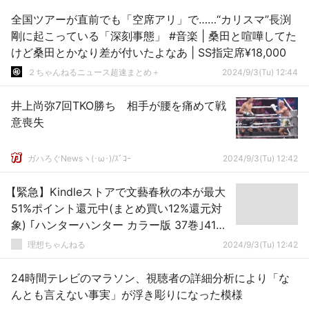
全国ツアーが直前でも「空席アリ」で……“カリスマ”長渕
剛に起こっている「深刻事態」 #音楽 | 桑田と喧嘩してた
けど桑田とかなり差が付いたよなあ | SS指定席¥18,000
２ちゃんねるニュース超速まとめ＋
2024/9/3(Tu) 12:44
井上尚弥7回TKO勝ち 相手が腰を痛めて戦
意喪失
ガハろぐNewsヽ(･ω･)/ｽﾞｺｰ
2024/9/3(Tu) 12:42
【緊急】Kindleストアで文藝春秋の本が最大
51%ポイント還元中(まとめ買い12%還元対
象) ｢ハンターハンター カラー版 37巻｣41%
ポイント還元も
理想ちゃんねる
2024/9/3(Tu) 12:42
24時間テレビのマラソン、視聴者の詳細分析により「な
んとも言えない事実」が浮き彫りになった模様