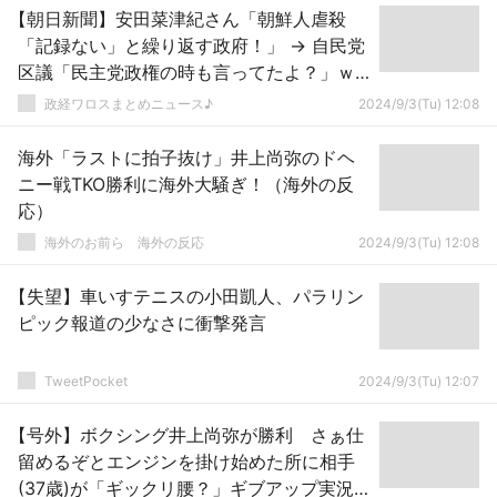
【朝日新聞】安田菜津紀さん「朝鮮人虐殺
「記録ない」と繰り返す政府！」 → 自民党
区議「民主党政権の時も言ってたよ？」ｗ
ｗｗｗｗｗｗｗｗｗｗｗｗｗｗｗｗｗ
政経ワロスまとめニュース♪
2024/9/3(Tu) 12:08
海外「ラストに拍子抜け」井上尚弥のドヘ
ニー戦TKO勝利に海外大騒ぎ！（海外の反
応）
海外のお前ら 海外の反応
2024/9/3(Tu) 12:08
【失望】車いすテニスの小田凱人、パラリン
ピック報道の少なさに衝撃発言
TweetPocket
2024/9/3(Tu) 12:07
【号外】ボクシング井上尚弥が勝利 さぁ仕
留めるぞとエンジンを掛け始めた所に相手
(37歳)が「ギックリ腰？」ギブアップ実況