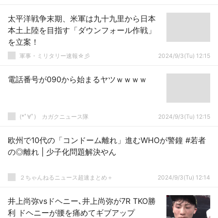
太平洋戦争末期、米軍は九十九里から日本
本土上陸を目指す「ダウンフォール作戦」
を立案！
軍事・ミリタリー速報☆彡
2024/9/3(Tu) 12:15
電話番号が090から始まるヤツｗｗｗｗ
(*ﾟ∀ﾟ)ゞカガクニュース隊
2024/9/3(Tu) 12:15
欧州で10代の「コンドーム離れ」進むWHOが警鐘 #若者
の◎離れ | 少子化問題解決やん
２ちゃんねるニュース超速まとめ＋
2024/9/3(Tu) 12:14
井上尚弥vsドヘニー､井上尚弥が7R TKO勝
利 ドヘニーが腰を痛めてギブアップ