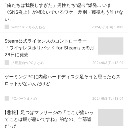
「俺たちは我慢しすぎた」男性たち“怒り”爆発… いま
《SNS炎上》が相次いでいるワケ「差別・蔑視もう許せな
い」
watch＠２ちゃんねる
2024/9/3(Tu) 13:03
Steam公式ライセンスのコントローラー
「ワイヤレスホリパッド for Steam」が9月
26日に発売
汎用型自作PCまとめ
2024/9/3(Tu) 13:01
ゲーミングPCに内蔵ハードディスク足そうと思ったらス
ロットがないんだけど
PCパーツまとめ
2024/9/3(Tu) 13:01
【悲報】足つぼマッサージの「ここが痛いっ
てことは腸が悪いですね」的なの、全部嘘
だった