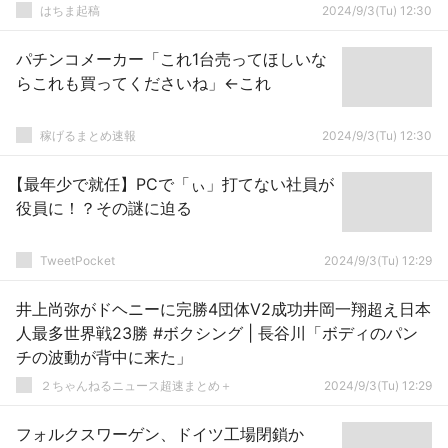
代へ
はちま起稿
2024/9/3(Tu) 12:30
パチンコメーカー「これ1台売ってほしいな
らこれも買ってくださいね」←これ
稼げるまとめ速報
2024/9/3(Tu) 12:30
【最年少で就任】PCで「ぃ」打てない社員が
役員に！？その謎に迫る
TweetPocket
2024/9/3(Tu) 12:29
井上尚弥がドヘニーに完勝4団体V2成功井岡一翔超え日本
人最多世界戦23勝 #ボクシング | 長谷川「ボディのパン
チの波動が背中に来た」
２ちゃんねるニュース超速まとめ＋
2024/9/3(Tu) 12:29
フォルクスワーゲン、ドイツ工場閉鎖か