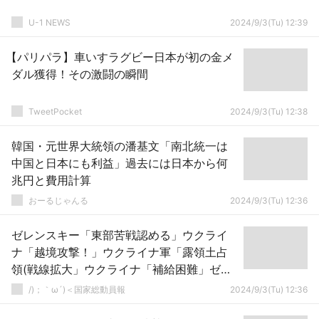
U-1 NEWS
2024/9/3(Tu) 12:39
【パリパラ】車いすラグビー日本が初の金メ
ダル獲得！その激闘の瞬間
TweetPocket
2024/9/3(Tu) 12:38
韓国・元世界大統領の潘基文「南北統一は
中国と日本にも利益」過去には日本から何
兆円と費用計算
おーるじゃんる
2024/9/3(Tu) 12:36
ゼレンスキー「東部苦戦認める」ウクライ
ナ「越境攻撃！」ウクライナ軍「露領土占
領(戦線拡大」ウクライナ「補給困難」ゼレ
ンスキー「西側諸国に兵器供与訴える！」
/)；｀ω´)＜国家総動員報
2024/9/3(Tu) 12:36
→