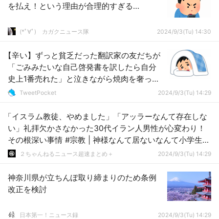
を払え！という理由が合理的すぎる…
(*ﾟ∀ﾟ)ゞカガクニュース隊
2024/9/3(Tu) 14:30
【辛い】ずっと貧乏だった翻訳家の友だちが
「ごみみたいな自己啓発書を訳したら自分
史上1番売れた」と泣きながら焼肉を奢って
くれた
TweetPocket
2024/9/3(Tu) 14:29
「イスラム教徒、やめました」「アッラーなんて存在しな
い」礼拝欠かさなかった30代イラン人男性が心変わり！
その根深い事情 #宗教 | 神様なんて居ないなんて小学生で
も知ってるだろ
２ちゃんねるニュース超速まとめ＋
2024/9/3(Tu) 14:29
神奈川県が立ちんぽ取り締まりのため条例
改正を検討
日本第一！ニュース録
2024/9/3(Tu) 14:29