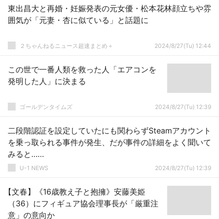
東出昌大と再婚・妊娠発表の元女優・松本花林顔立ちや雰
囲気が「元妻・杏に似ている」と話題に
２ちゃんねるニュース超速まとめ＋
2024/8/27(Tu) 12:44
この世で一番人類を救った人「エアコンを
発明した人」に決まる
ゴールデンタイムズ
2024/8/27(Tu) 12:39
二段階認証を設定していたにも関わらずSteamアカウント
を乗っ取られる事件が発生、だが事件の詳細をよく聞いて
みると……
U-1 NEWS
2024/8/27(Tu) 12:39
【文春】《16歳教え子と抱擁》安藤美姫
（36）にフィギュア協会理事長が「厳重注
意」の意向か