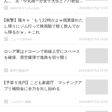
ん… 夫・中丸雄一が女子大生とアパ密会で
謹慎中
watch＠２ちゃんねる
2024/8/27(Tu) 13:05
【衝撃】陽キャ「もう22時かよｗ残業疲れた
し帰りにジム行って映画観て軽く飲んでか
ら帰るかｗ」←これ
ニュース30over
2024/8/27(Tu) 13:05
ロシア軍はドローンで前線上空にスペース
を確保、滑空爆弾で進路を切り開く
航空万能論GF
2024/8/27(Tu) 13:03
【予算５兆円】こども家庭庁 マッチングア
プリ補助金に全力を出し始める
ハムスター速報
2024/8/27(Tu) 13:02