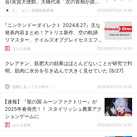
会(実質大使館」大橋代表「次の首相が誰に
なっても日台関係は揺るがない(断言」→
/)；｀ω´)＜国家総動員報
2024/8/27(Tu) 14:56
『ニンテンドーダイレクト 2024.8.27』主な
発表内容まとめ！アトリエ新作、空の軌跡
リマスター、テイルズオブグレイセスエフ
リマスターなどなど
はちま起稿
2024/8/27(Tu) 14:55
クレアチン、筋肥大の効果はほとんどないことが研究で判
明。筋肉に水分を引き込んで大きく見せていた [8/27]
国難にあってもの申す！！
2024/8/27(Tu) 14:55
【速報】『龍の国 ルーンファクトリー』が
2025年春発売！！ スタイリッシュ農業アク
ションゲームに
はちま起稿
2024/8/27(Tu) 14:51