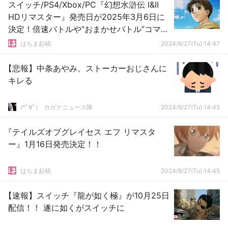
スイッチ/PS4/Xbox/PC『幻想水滸伝 I&II
HDリマスター』発売日が2025年3月6日に
決定！倍速バトルや“おまかせバトル”コマン
ドが簡略化
はちま起稿
2024/8/27(Tu) 14:47
【悲報】中条あやみ、ストーカーおじさんに
キレる
(*ﾟ∀ﾟ)ゞカガクニュース隊
2024/8/27(Tu) 14:45
『テイルズオブグレイセス エフ リマスタ
ー』1月16日発売決定！！
はちま起稿
2024/8/27(Tu) 14:45
【速報】スイッチ『龍が如く極』が10月25日
配信！！ 遂に如くがスイッチに