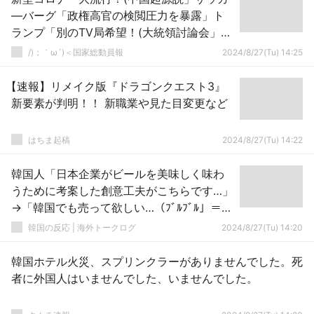
―バーグ「政権高官の検閲圧力を暴露」ト
ランプ「別のTV局希望！(大統領討論会」マ
クロン「テレグラムCEO逮捕の事情説明」
/)；｀ω´)＜国家総動員報
2024/8/27(Tu) 14:25
→
【速報】リメイク版『ドラゴンクエスト3』
新要素が判明！！ 新職業や見た目変更など
はちま起稿
2024/8/27(Tu) 14:22
韓国人「日本企業がビールを美味しく味わ
うために考案した創意工夫がこちらです…」
→「韓国でも売って欲しい…（ﾌﾞﾙﾌﾞﾙ」＝韓
国の反応
韓国の反応 | 海外トークログ
2024/8/27(Tu) 14:20
韓国ホテル火災、スプリンクラーがありませんでした。死
者に外国人はいませんでした、いませんでした。