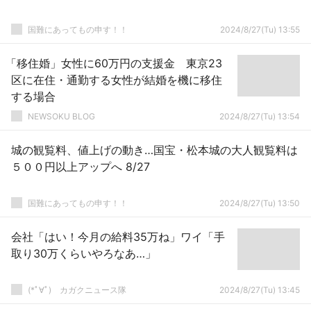
国難にあってもの申す！！
2024/8/27(Tu) 13:55
「移住婚」女性に60万円の支援金 東京23
区に在住・通勤する女性が結婚を機に移住
する場合
NEWSOKU BLOG
2024/8/27(Tu) 13:54
城の観覧料、値上げの動き…国宝・松本城の大人観覧料は
５００円以上アップへ 8/27
国難にあってもの申す！！
2024/8/27(Tu) 13:50
会社「はい！今月の給料35万ね」ワイ「手
取り30万くらいやろなあ…」
(*ﾟ∀ﾟ)ゞカガクニュース隊
2024/8/27(Tu) 13:45