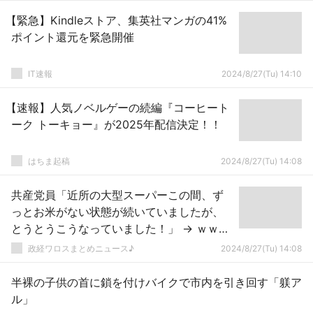
【緊急】Kindleストア、集英社マンガの41%
ポイント還元を緊急開催
IT速報
2024/8/27(Tu) 14:10
【速報】人気ノベルゲーの続編『コーヒート
ーク トーキョー』が2025年配信決定！！
はちま起稿
2024/8/27(Tu) 14:08
共産党員「近所の大型スーパーこの間、ず
っとお米がない状態が続いていましたが、
とうとうこうなっていました！」 → ｗｗｗ
ｗｗｗｗｗｗｗｗｗｗｗｗｗｗｗｗｗｗ
政経ワロスまとめニュース♪
2024/8/27(Tu) 14:08
半裸の子供の首に鎖を付けバイクで市内を引き回す「躾ア
ル」