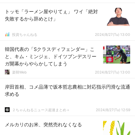
トッモ「ラーメン屋やりてぇ」 ワイ「絶対
失敗するから辞めとけ」
投資ちゃんねる
2024/8/27(Tu) 13:00
韓国代表の「Sクラスディフェンダー」こ
と、キム・ミンジェ、ドイツブンデスリー
ガ開幕からやらかしてしまう
楽韓Web
2024/8/27(Tu) 13:00
岸田首相、コメ品薄で坂本哲志農相に対応指示円滑な流通
求める
２ちゃんねるニュース超速まとめ＋
2024/8/27(Tu) 12:59
メルカリのお米、突然売れなくなる