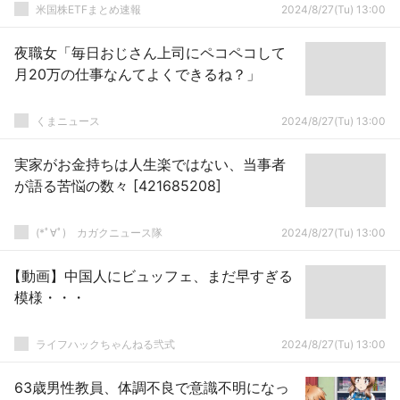
米国株ETFまとめ速報
2024/8/27(Tu) 13:00
夜職女「毎日おじさん上司にペコペコして
月20万の仕事なんてよくできるね？」
くまニュース
2024/8/27(Tu) 13:00
実家がお金持ちは人生楽ではない、当事者
が語る苦悩の数々 [421685208]
(*ﾟ∀ﾟ)ゞカガクニュース隊
2024/8/27(Tu) 13:00
【動画】中国人にビュッフェ、まだ早すぎる
模様・・・
ライフハックちゃんねる弐式
2024/8/27(Tu) 13:00
63歳男性教員、体調不良で意識不明になっ