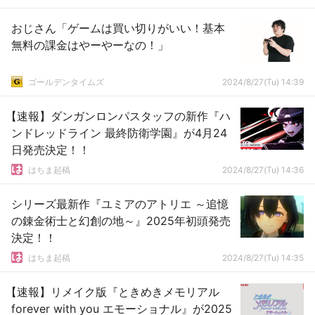
おじさん「ゲームは買い切りがいい！基本
無料の課金はやーやーなの！」
ゴールデンタイムズ
2024/8/27(Tu) 14:39
【速報】ダンガンロンパスタッフの新作『ハ
ンドレッドライン 最終防衛学園』が4月24
日発売決定！！
はちま起稿
2024/8/27(Tu) 14:36
シリーズ最新作『ユミアのアトリエ ～追憶
の錬金術士と幻創の地～』2025年初頭発売
決定！！
はちま起稿
2024/8/27(Tu) 14:35
【速報】リメイク版『ときめきメモリアル
forever with you エモーショナル』が2025