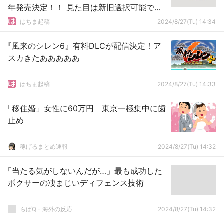
年発売決定！！ 見た目は新旧選択可能で名
前を呼んでくれる機能を追加
はちま起稿
2024/8/27(Tu) 14:34
『風来のシレン6』有料DLCが配信決定！ア
スカきたあああああ
はちま起稿
2024/8/27(Tu) 14:33
「移住婚」女性に60万円 東京一極集中に歯
止め
稼げるまとめ速報
2024/8/27(Tu) 14:32
「当たる気がしないんだが…」最も成功した
ボクサーの凄まじいディフェンス技術
らばQ - 海外の反応
2024/8/27(Tu) 14:32