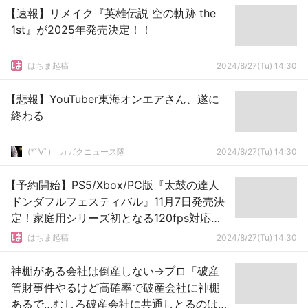
【速報】リメイク『英雄伝説 空の軌跡 the
1st』が2025年発売決定！！
はちま起稿
2024/8/27(Tu) 14:30
【悲報】YouTuber東海オンエアさん、遂に
終わる
(*ﾟ∀ﾟ)ゞカガクニュース隊
2024/8/27(Tu) 14:30
【予約開始】PS5/Xbox/PC版『太鼓の達人
ドンダフルフェスティバル』11月7日発売決
定！家庭用シリーズ初となる120fps対応、
新登場のコラボ曲を収録！
はちま起稿
2024/8/27(Tu) 14:30
神棚がある会社は倒産しない→プロ「破産
管財事件やるけど高確率で破産会社に神棚
あるで…むしろ破産会社に共通しとるのは