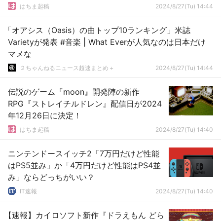
はちま起稿
2024/8/27(Tu) 14:44
「オアシス（Oasis）の曲トップ10ランキング」米誌
Varietyが発表 #音楽 | What Everが人気なのは日本だけ
マメな
２ちゃんねるニュース超速まとめ＋
2024/8/27(Tu) 14:44
伝説のゲーム『moon』開発陣の新作
RPG『ストレイチルドレン』配信日が2024
年12月26日に決定！
はちま起稿
2024/8/27(Tu) 14:40
ニンテンドースイッチ2「7万円だけど性能
はPS5並み」か「4万円だけど性能はPS4並
み」ならどっちがいい？
IT速報
2024/8/27(Tu) 14:40
【速報】カイロソフト新作『ドラえもん どら