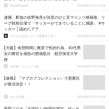
『トイレが汚い』だ」
TweetPocket
2024/8/27(Tu) 14:29
逮捕、釈放の佐野海舟が決意のひと言マインツ移籍後、リ
ーグ戦初出場で「サッカーができていることに感謝」 #サ
ッカー | 認めたアア
２ちゃんねるニュース超速まとめ＋
2024/8/27(Tu) 14:29
【大阪】休憩時間に教室で性的行為、40代男
女の教官を戒告の懲戒処分 航空保安大学
校
日本第一！ニュース録
2024/8/27(Tu) 14:29
【速報】『マブカプコレクション』で憲磨呂
が復活決定！！
はちま起稿
2024/8/27(Tu) 14:26
新型コロナ「大流行！(中国起源説」ザッカ