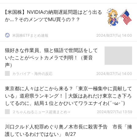
【米国株】NVIDIAの納期遅延問題はどう出る
か…？そのメンツでMU買うの？？
米国株ETFまとめ速報
2024/8/27(Tu) 14:00
猫好きな作業員、猫と猫語で世間話をして
いたことがペットカメラで判明！（要音
声）
カラパイア - 海外の反応
2024/8/27(Tu) 14:00
東京都に人々はどこから来る？「東京一極集中に貢献して
いる」道府県ランキング！ | 大阪はあれだけ東京こき下ろ
してるのに、結局１位とかひいてワラエナイわ(´･ω･`)
２ちゃんねるニュース超速まとめ＋
2024/8/27(Tu) 13:59
川口クルド人犯罪めぐり奥ノ木市長に殺害予告 市長「擁
護しているわけではない」 8/27