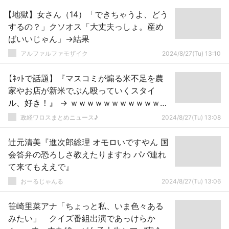
【地獄】女さん（14）「できちゃうよ、どう
するの？」クソオス「大丈夫っしょ。産め
ばいいじゃん」→結果
アルファルファモザイク
2024/8/27(Tu) 13:10
【ﾈｯﾄで話題】『マスコミが煽る米不足を農
家やお店が新米でぶん殴っていくスタイ
ル、好き！』 → ｗｗｗｗｗｗｗｗｗｗｗｗ
ｗｗｗｗｗｗｗｗｗｗｗｗ
政経ワロスまとめニュース♪
2024/8/27(Tu) 13:08
辻元清美『進次郎総理 オモロいですやん 国
会答弁の恐ろしさ教えたりますわ パパ連れ
て来てもええで』
おーるじゃんる
2024/8/27(Tu) 13:06
笹崎里菜アナ「ちょっと私、いま色々ある
みたい」 クイズ番組出演であっけらか