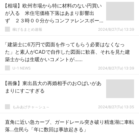
【相場】欧州市場から特に材料のない円買い
が入る 米住宅価格下落はあまり影響出
ず ２３時００分からコンファレンスボー
ド
稼げるまとめ速報
2024/8/27(Tu) 13:39
「建築士に6万円で図面を作ってもらう必要はなくなっ
た」と素人がCADで自作した図面に歓喜、それを見た建
築士からは生暖かいコメントが……
U-1 NEWS
2024/8/27(Tu) 13:39
【画像】東出昌大の再婚相手のお○ぱいがあ
まりにすごすぎる
もみあげチャ～シュ～
2024/8/27(Tu) 13:35
直角に近い急カーブ、ガードレール突き破り精進湖に車転
落…住民ら「年に数回は事故起きる」