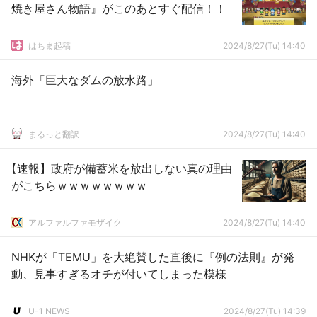
焼き屋さん物語』がこのあとすぐ配信！！
はちま起稿
2024/8/27(Tu) 14:40
海外「巨大なダムの放水路」
まるっと翻訳
2024/8/27(Tu) 14:40
【速報】政府が備蓄米を放出しない真の理由
がこちらｗｗｗｗｗｗｗｗ
アルファルファモザイク
2024/8/27(Tu) 14:40
NHKが「TEMU」を大絶賛した直後に『例の法則』が発
動、見事すぎるオチが付いてしまった模様
U-1 NEWS
2024/8/27(Tu) 14:39