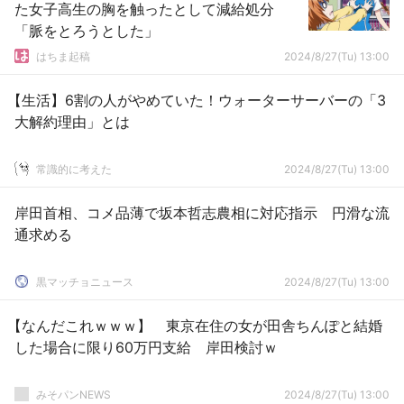
た女子高生の胸を触ったとして減給処分
「脈をとろうとした」
はちま起稿
2024/8/27(Tu) 13:00
【生活】6割の人がやめていた！ウォーターサーバーの「3
大解約理由」とは
常識的に考えた
2024/8/27(Tu) 13:00
岸田首相、コメ品薄で坂本哲志農相に対応指示 円滑な流
通求める
黒マッチョニュース
2024/8/27(Tu) 13:00
【なんだこれｗｗｗ】 東京在住の女が田舎ちんぽと結婚
した場合に限り60万円支給 岸田検討ｗ
みそパンNEWS
2024/8/27(Tu) 13:00