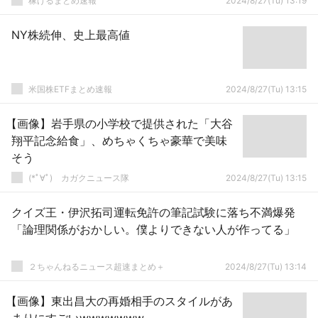
稼げるまとめ速報
2024/8/27(Tu) 13:19
NY株続伸、史上最高値
米国株ETFまとめ速報
2024/8/27(Tu) 13:15
【画像】岩手県の小学校で提供された「大谷
翔平記念給食」、めちゃくちゃ豪華で美味
そう
(*ﾟ∀ﾟ)ゞカガクニュース隊
2024/8/27(Tu) 13:15
クイズ王・伊沢拓司運転免許の筆記試験に落ち不満爆発
「論理関係がおかしい。僕よりできない人が作ってる」
２ちゃんねるニュース超速まとめ＋
2024/8/27(Tu) 13:14
【画像】東出昌大の再婚相手のスタイルがあ