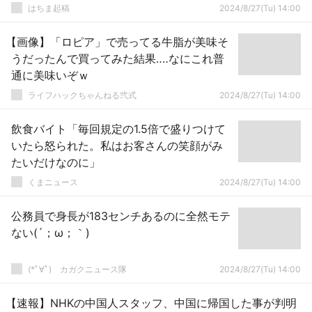
はちま起稿
2024/8/27(Tu) 14:00
【画像】「ロピア」で売ってる牛脂が美味そ
うだったんで買ってみた結果‥‥なにこれ普
通に美味いぞｗ
ライフハックちゃんねる弐式
2024/8/27(Tu) 14:00
飲食バイト「毎回規定の1.5倍で盛りつけて
いたら怒られた。私はお客さんの笑顔がみ
たいだけなのに」
くまニュース
2024/8/27(Tu) 14:00
公務員で身長が183センチあるのに全然モテ
ない(´；ω；｀)
(*ﾟ∀ﾟ)ゞカガクニュース隊
2024/8/27(Tu) 14:00
【速報】NHKの中国人スタッフ、中国に帰国した事が判明