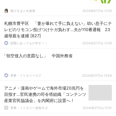
稼げるまとめ速報
2024/8/27(Tu) 12:55
札幌市豊平区 「妻が暴れて手に負えない」幼い息子にテ
レビのリモコン投げつけケガ負わす…夫が110番通報 23
歳母親を逮捕 [827]
国難にあってもの申す！！
2024/8/27(Tu) 12:55
「領空侵入の意図なし」 中国外務省
軍事・ミリタリーログ
2024/8/27(Tu) 12:54
アニメ・漫画やゲームで海外市場20兆円を
目指す…官民連携の司令塔組織「コンテンツ
産業官民協議会」を内閣府に設置へ！
軍事・ミリタリー速報☆彡
2024/8/27(Tu) 12:51