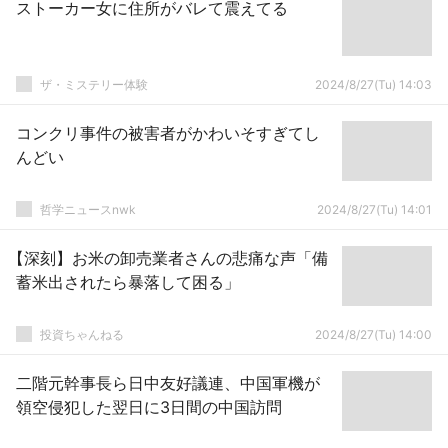
ストーカー女に住所がバレて震えてる
ザ・ミステリー体験
2024/8/27(Tu) 14:03
コンクリ事件の被害者がかわいそすぎてし
んどい
哲学ニュースnwk
2024/8/27(Tu) 14:01
【深刻】お米の卸売業者さんの悲痛な声「備
蓄米出されたら暴落して困る」
投資ちゃんねる
2024/8/27(Tu) 14:00
二階元幹事長ら日中友好議連、中国軍機が
領空侵犯した翌日に3日間の中国訪問