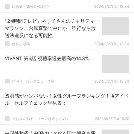
ゆめ痛 -NEWS ALERT-
2024/8/27(Tu) 13:34
『24時間テレビ』やす子さんのチャリティー
マラソン、台風直撃で中止か 強行なら放
送法違反になる可能性
はちま起稿
2024/8/27(Tu) 13:30
VIVANT 第6話 視聴率過去最高の14.3%
(*ﾟ∀ﾟ)ゞカガクニュース隊
2024/8/27(Tu) 13:30
透明感がハンパない！女性グループランキング！ #アイド
ル | セルフチェック早見表：
２ちゃんねるニュース超速まとめ＋
2024/8/27(Tu) 13:29
中国外務省「中国はいかなる国の領空も犯