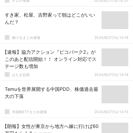
キムチ速報
2024/8/27(Tu) 14:20
すき家、松屋、吉野家って朝はどこがいい
んだ？
稼げるまとめ速報
2024/8/27(Tu) 14:18
【速報】協力アクション『ピコパーク2』が
このあと配信開始！！ オンライン対応でス
テージ数も増加
はちま起稿
2024/8/27(Tu) 14:18
Temuを世界展開する中国PDD、株価過去最
大の下落
米国株ETFまとめ速報
2024/8/27(Tu) 14:15
【朗報】女性が東京から地方へ嫁に行けば60