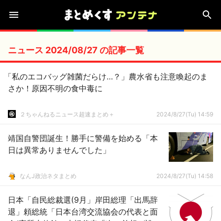
ニュース 2024/08/27 の記事一覧
「私のエコバッグ雑菌だらけ…？」農水省も注意喚起のま
さか！原因不明の食中毒に
２ちゃんねるニュース超速まとめ＋
2024/8/27(Tu) 14:59
靖国自警団誕生！勝手に警備を始める「本
日は異常ありませんでした」
なんJ政治ネタまとめ
2024/8/27(Tu) 14:58
日本「自民総裁選(9月」岸田総理「出馬辞
退」頼総統「日本台湾交流協会の代表と面