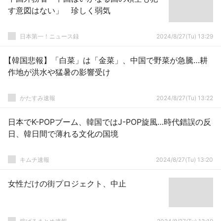
す意図はない」 珍しく弱気
日本第一！ニュース録
2024/8/27(Tu) 13:29
【韓国悲報】「白菜」は「金菜」、中国で野菜が急騰…耕
作地が洪水や猛暑の影響受け
かたすみ速報
2024/8/27(Tu) 13:22
日本でK-POPブーム、韓国ではJ-POP旋風…時代錯誤の反
日、韓日間で薄れる文化の国境
キムチ速報
2024/8/27(Tu) 13:20
女性だけの街プロジェクト、中止