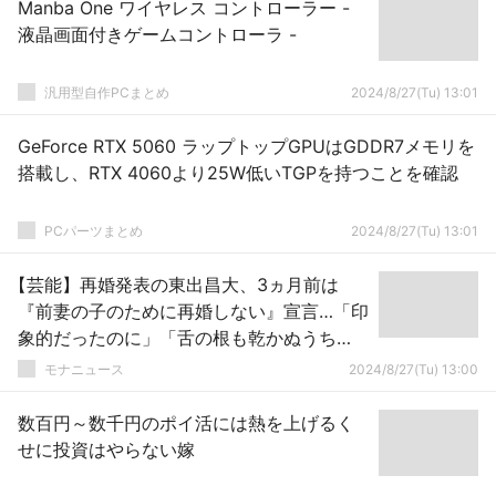
Manba One ワイヤレス コントローラー -
液晶画面付きゲームコントローラ -
汎用型自作PCまとめ
2024/8/27(Tu) 13:01
GeForce RTX 5060 ラップトップGPUはGDDR7メモリを
搭載し、RTX 4060より25W低いTGPを持つことを確認
PCパーツまとめ
2024/8/27(Tu) 13:01
【芸能】再婚発表の東出昌大、3ヵ月前は
『前妻の子のために再婚しない』宣言…「印
象的だったのに」「舌の根も乾かぬうち
に」ショックの声
モナニュース
2024/8/27(Tu) 13:00
数百円～数千円のポイ活には熱を上げるく
せに投資はやらない嫁