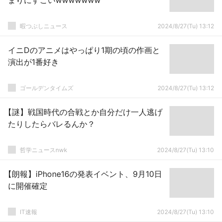
まりにすごいwwwwwww
暇つぶしニュース
2024/8/27(Tu) 13:12
イニDのアニメはやっぱり1期の頃の作画と
演出が1番好き
ゴールデンタイムズ
2024/8/27(Tu) 13:12
【謎】戦国時代の合戦とか自分だけ一人逃げ
たりしたらバレるんか？
哲学ニュースnwk
2024/8/27(Tu) 13:10
【朗報】iPhone16の発表イベント、9月10日
に開催確定
IT速報
2024/8/27(Tu) 13:10