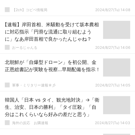
【2ch】コピペ情報局
2024/8/27(Tu) 14:08
【速報】岸田首相、米騒動を受けて坂本農相
に対応指示「円滑な流通に取り組むよう
に」なあ岸田首相で良かったんじゃね？
おーるじゃんる
2024/8/27(Tu) 14:06
北朝鮮が「自爆型ドローン」を初公開、金
正恩総書記が実験を視察…早期配備を指示！
軍事・ミリタリー速報☆彡
2024/8/27(Tu) 14:05
韓国人「日本 vs タイ、観光地対決」→「衛
生、治安、日本の勝利」「タイ圧殺」「自
分はこれくらいなら好みの差だと思う」
海外の反応 お隣速報
2024/8/27(Tu) 14:03