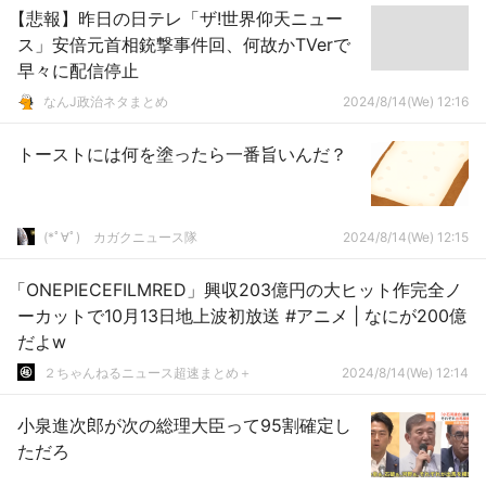
【悲報】昨日の日テレ「ザ!世界仰天ニュー
ス」安倍元首相銃撃事件回、何故かTVerで
早々に配信停止
なんJ政治ネタまとめ
2024/8/14(We) 12:16
トーストには何を塗ったら一番旨いんだ？
(*ﾟ∀ﾟ)ゞカガクニュース隊
2024/8/14(We) 12:15
「ONEPIECEFILMRED」興収203億円の大ヒット作完全ノ
ーカットで10月13日地上波初放送 #アニメ | なにが200億
だよw
２ちゃんねるニュース超速まとめ＋
2024/8/14(We) 12:14
小泉進次郎が次の総理大臣って95割確定し
ただろ