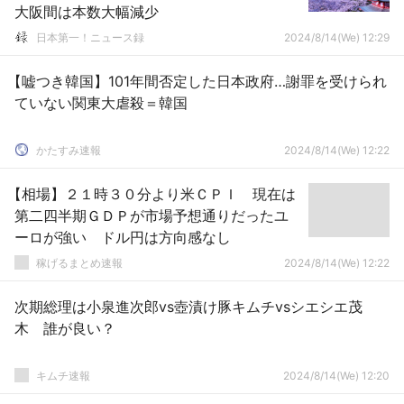
大阪間は本数大幅減少
日本第一！ニュース録
2024/8/14(We) 12:29
【嘘つき韓国】101年間否定した日本政府…謝罪を受けられ
ていない関東大虐殺＝韓国
かたすみ速報
2024/8/14(We) 12:22
【相場】２１時３０分より米ＣＰＩ 現在は
第二四半期ＧＤＰが市場予想通りだったユ
ーロが強い ドル円は方向感なし
稼げるまとめ速報
2024/8/14(We) 12:22
次期総理は小泉進次郎vs壺漬け豚キムチvsシエシエ茂
木 誰が良い？
キムチ速報
2024/8/14(We) 12:20