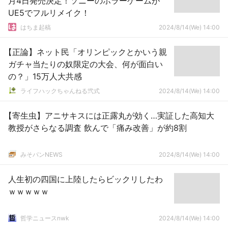
月4日発売決定！ソニーのホラーゲームが
UE5でフルリメイク！
はちま起稿
2024/8/14(We) 14:00
【正論】ネット民「オリンピックとかいう親
ガチャ当たりの奴限定の大会、何が面白い
の？」15万人大共感
ライフハックちゃんねる弐式
2024/8/14(We) 14:00
【寄生虫】アニサキスには正露丸が効く…実証した高知大
教授がさらなる調査 飲んで「痛み改善」が約8割
みそパンNEWS
2024/8/14(We) 14:00
人生初の四国に上陸したらビックリしたわ
ｗｗｗｗｗ
哲学ニュースnwk
2024/8/14(We) 14:00