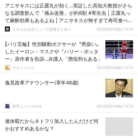
アニサキスには正露丸が効く…実証した高知大教授がさら
なる調査飲んで「痛み改善」が約8割 #寄生虫 | 正露丸っ
て麻酔効果もあるよね | アニサキスが怖すぎて寿司食べら
れない
２ちゃんねるニュース超速まとめ＋
2024/8/14(We) 13:14
【パリ五輪】性別騒動ボクサーが〝男扱い〟
したイーロン・マスクや『ハリー・ポッタ
ー』原作者を告訴…弁護人「懲役刑もある」
モナニュース
2024/8/14(We) 13:13
逸見政孝アナウンサー(享年48歳)
哲学ニュースnwk
2024/8/14(We) 13:13
連休暇だからネトフリ加入したんだけど何
かおすすめあるかな？