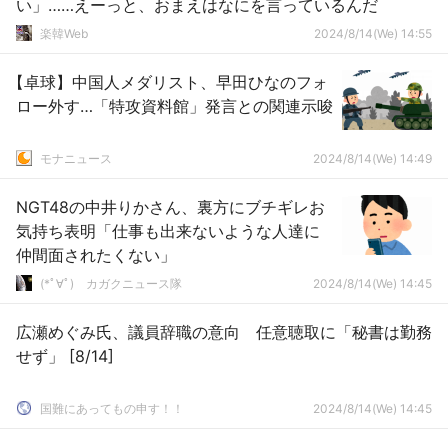
い」……えーっと、おまえはなにを言っているんだ
楽韓Web
2024/8/14(We) 14:55
【卓球】中国人メダリスト、早田ひなのフォ
ロー外す…「特攻資料館」発言との関連示唆
モナニュース
2024/8/14(We) 14:49
NGT48の中井りかさん、裏方にブチギレお
気持ち表明「仕事も出来ないような人達に
仲間面されたくない」
(*ﾟ∀ﾟ)ゞカガクニュース隊
2024/8/14(We) 14:45
広瀬めぐみ氏、議員辞職の意向 任意聴取に「秘書は勤務
せず」 [8/14]
国難にあってもの申す！！
2024/8/14(We) 14:45