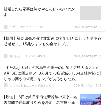
結婚したら家事は嫁がやるんじゃないのか
よ
(*ﾟ∀ﾟ)ゞカガクニュース隊
2024/8/14(We) 12:30
【韓国】福島原発の海洋放出後に検査4.4万回行うも基準値
超過ゼロ、1.5兆ウォンもの金がドブに・・・
海外反応！ I LOVE JAPAN
2024/8/14(We) 12:30
「すたみな太郎」の広島県の唯一の店舗「広島大原店」が
9月16日に閉店約5年8カ月で78店鋪減少し64店鋪体制に |
しゃぶ葉やゆず庵、キングがあるからなあ。
２ちゃんねるニュース超速まとめ＋
2024/8/14(We) 12:29
【鉄道】16日は終日東海道新幹線の東京～名
古屋間で運転取りやめを決定 名古屋～新