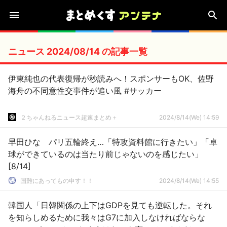
ニュース 2024/08/14 の記事一覧
伊東純也の代表復帰が秒読みへ！スポンサーもOK、佐野
海舟の不同意性交事件が追い風 #サッカー
２ちゃんねるニュース超速まとめ＋
2024/8/14(We) 14:59
早田ひな パリ五輪終え…「特攻資料館に行きたい」「卓
球ができているのは当たり前じゃないのを感じたい」
[8/14]
国難にあってもの申す！！
2024/8/14(We) 14:55
韓国人「日韓関係の上下はGDPを見ても逆転した。それ
を知らしめるために我々はG7に加入しなければならな