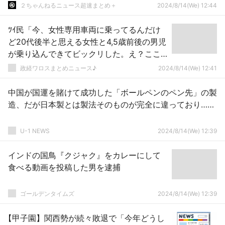
２ちゃんねるニュース超速まとめ＋
2024/8/14(We) 12:44
ﾂｲ民「今、女性専用車両に乗ってるんだけ
ど20代後半と思える女性と4,5歳前後の男児
が乗り込んできてビックリした。え？ここ
女性専用車両だよ？なんで男性を侵入させ
政経ワロスまとめニュース♪
2024/8/14(We) 12:41
るの？」ｗｗｗ
中国が国運を賭けて成功した「ボールペンのペン先」の製
造、だが日本製とは製法そのものが完全に違っており……
U-1 NEWS
2024/8/14(We) 12:39
インドの国鳥『クジャク』をカレーにして
食べる動画を投稿した男を逮捕
ゴールデンタイムズ
2024/8/14(We) 12:39
【甲子園】関西勢が続々敗退で「今年どうし