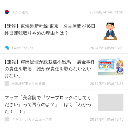
キムチ速報
2024/8/14(We) 13:20
【速報】東海道新幹線 東京ー名古屋間が16日
終日運転取りやめの理由とは？
TweetPocket
2024/8/14(We) 13:19
【速報】岸田総理が総裁選不出馬 「裏金事件
の責任を取る、誰かが責任を取らないとい
けない」
米国株ETFまとめ速報
2024/8/14(We) 13:15
マッマ「美容院で『ツーブロックにしてく
ださい』って言うのよ？」 ぼく「わかっ
た！！！」
(*ﾟ∀ﾟ)ゞカガクニュース隊
2024/8/14(We) 13:15