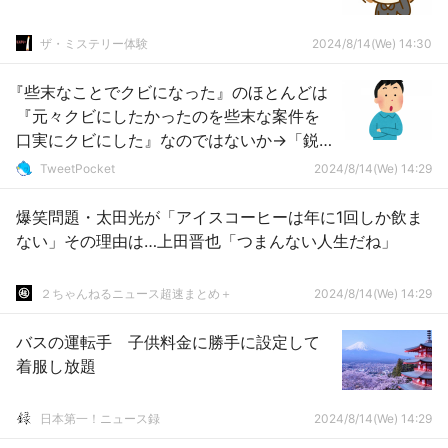
ザ・ミステリー体験
2024/8/14(We) 14:30
『些末なことでクビになった』のほとんどは
『元々クビにしたかったのを些末な案件を
口実にクビにした』なのではないか→「鋭
い仮説」
TweetPocket
2024/8/14(We) 14:29
爆笑問題・太田光が「アイスコーヒーは年に1回しか飲ま
ない」その理由は…上田晋也「つまんない人生だね」
２ちゃんねるニュース超速まとめ＋
2024/8/14(We) 14:29
バスの運転手 子供料金に勝手に設定して
着服し放題
日本第一！ニュース録
2024/8/14(We) 14:29