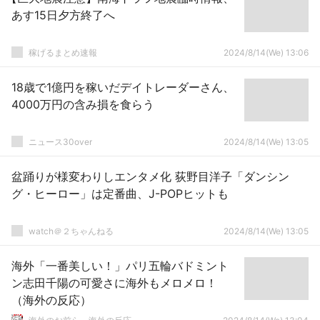
あす15日夕方終了へ
稼げるまとめ速報
2024/8/14(We) 13:06
18歳で1億円を稼いだデイトレーダーさん、
4000万円の含み損を食らう
ニュース30over
2024/8/14(We) 13:05
盆踊りが様変わりしエンタメ化 荻野目洋子「ダンシン
グ・ヒーロー」は定番曲、J-POPヒットも
watch＠２ちゃんねる
2024/8/14(We) 13:05
海外「一番美しい！」パリ五輪バドミント
ン志田千陽の可愛さに海外もメロメロ！
（海外の反応）