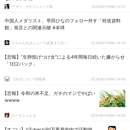
(*ﾟ∀ﾟ)ゞカガクニュース隊
2024/8/14(We) 14:15
中国人メダリスト、早田ひなのフォロー外す「特攻資料
館」発言との関連示唆 #卓球
２ちゃんねるニュース超速まとめ＋
2024/8/14(We) 14:14
【悲報】“生卵投げつけ女”による4年間毎日続いた嫌がらせ
「1日2パック」
【2ch】コピペ情報局
2024/8/14(We) 14:08
【悲報】令和の米不足、ガチのマジでやばい
wwww
おーるじゃんる
2024/8/14(We) 14:06
【すごい】VTuberが91万馬券的中で活動終