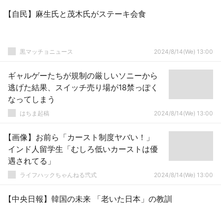
【自民】麻生氏と茂木氏がステーキ会食
黒マッチョニュース
2024/8/14(We) 13:00
ギャルゲーたちが規制の厳しいソニーから
逃げた結果、スイッチ売り場が18禁っぽく
なってしまう
はちま起稿
2024/8/14(We) 13:00
【画像】お前ら「カースト制度ヤバい！」
インド人留学生「むしろ低いカーストは優
遇されてる」
ライフハックちゃんねる弐式
2024/8/14(We) 13:00
【中央日報】韓国の未来 「老いた日本」の教訓