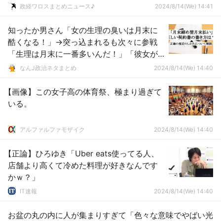
ｗｗｗｗｗｗｗｗ
政経ワロスまとめニュース♪
2024/8/14(We) 14:41
知ったか男さん「女の生理の臭いは月末に
酷くなる！」→突っ込まれるも次々に参戦
「生理は月末に一番多いんだ！」「彼女が
月末に多いって言ってた！」「お母さん
なんJ政治ネタまとめ
2024/8/14(We) 14:40
が！」
【画像】この女子高の体育祭、極まり過ぎて
いる。
アルファルファモザイク
2024/8/14(We) 14:40
【正論】ひろゆき「Uber eats使ってる人、
店舗より高くて冷めた料理が好きなんです
かｗ？」
IT速報
2024/8/14(We) 14:40
お盆の丸の内に人が集まりすぎて「色々な意味でやばい光