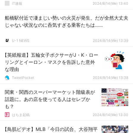
IT速報
2024/8/14(We) 13:40
船橋駅付近で凄まじい勢いの火災が発生、だが全然大丈夫
じゃない状況なのに呑気すぎる乗客たちは……
U-1 NEWS
2024/8/14(We) 13:39
【英紙報道】五輪女子ボクサーがJ・K・ロー
リングとイーロン・マスクを告訴した意外
な理由
TweetPocket
2024/8/14(We) 13:38
関東・関西のスーパーマーケット階級表が
話題に。あの店を使ってる人はセレブか
も？
はちま起稿
2024/8/14(We) 13:30
【鳥肌ビデオ】MLB「今日の試合、大谷翔平