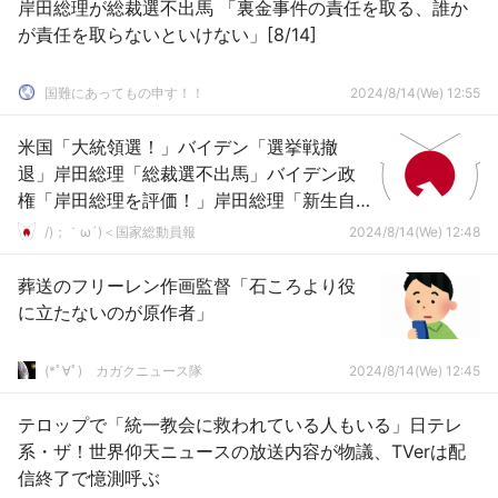
岸田総理が総裁選不出馬 「裏金事件の責任を取る、誰か
が責任を取らないといけない」[8/14]
国難にあってもの申す！！
2024/8/14(We) 12:55
米国「大統領選！」バイデン「選挙戦撤
退」岸田総理「総裁選不出馬」バイデン政
権「岸田総理を評価！」岸田総理「新生自
民党を示す」米メディア「首相辞任を速
/)；｀ω´)＜国家総動員報
2024/8/14(We) 12:48
報！」→
葬送のフリーレン作画監督「石ころより役
に立たないのが原作者」
(*ﾟ∀ﾟ)ゞカガクニュース隊
2024/8/14(We) 12:45
テロップで「統一教会に救われている人もいる」日テレ
系・ザ！世界仰天ニュースの放送内容が物議、TVerは配
信終了で憶測呼ぶ