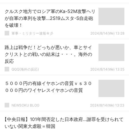
クルスク地方でロシア軍のKa-52M攻撃ヘリ
が自軍の車列を攻撃…2S19ムスタ-S自走砲
を破壊！
軍事・ミリタリー速報☆彡
2024/8/14(We) 13:28
路上は戦争だ！どっちが悪いか、車とサイ
クリストとの戦いの結末は・・・。海外の
反応
QQQ(海外の反応)
2024/8/14(We) 13:25
５０００円の有線イヤホンの音質ｖｓ３０
０００円のワイヤレスイヤホンの音質
NEWSOKU BLOG
2024/8/14(We) 13:23
【中央日報】101年間否定した日本政府…謝罪を受けられて
いない関東大虐殺＝韓国