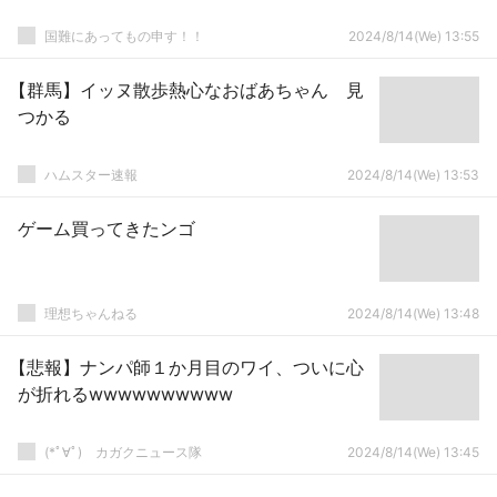
国難にあってもの申す！！
2024/8/14(We) 13:55
【群馬】イッヌ散歩熱心なおばあちゃん 見
つかる
ハムスター速報
2024/8/14(We) 13:53
ゲーム買ってきたンゴ
理想ちゃんねる
2024/8/14(We) 13:48
【悲報】ナンパ師１か月目のワイ、ついに心
が折れるwwwwwwwwww
(*ﾟ∀ﾟ)ゞカガクニュース隊
2024/8/14(We) 13:45