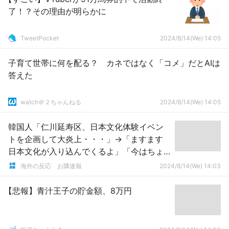
了！？その理由が明らかに
TweetPocket
2024/8/14(We) 14:05
子育て世帯に何を配る？ カネではなく「コメ」だとAIは
答えた
watch＠２ちゃんねる
2024/8/14(We) 14:05
韓国人「仁川延寿区、日本文化体験イベン
トを企画して大炎上・・・」→「ますます
日本文化が入り込んでくるよ」「今はちょ
っと恐ろしいわ」「文化くらいは悪くない
海外の反応 お隣速報
2024/8/14(We) 14:03
と思うんだけど・・・」
【悲報】青汁王子の貯金額、8万円