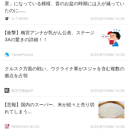
景」になっている模様、昔のお盆の時期には人が減ってい
たのに……
U-1 NEWS
2024/8/14(We) 14:39
【衝撃】梅宮アンナが乳がん公表、ステージ
3Aの驚きの詳細！！
TweetPocket
2024/8/14(We) 14:39
クルスク方面の戦い、ウクライナ軍がスジャを含む複数の
拠点を占領
航空万能論GF
2024/8/14(We) 14:39
【悲報】国内のスーパー、米が続々と売り切
れてしまう…
NEWSOKU BLOG
2024/8/14(We) 14:38