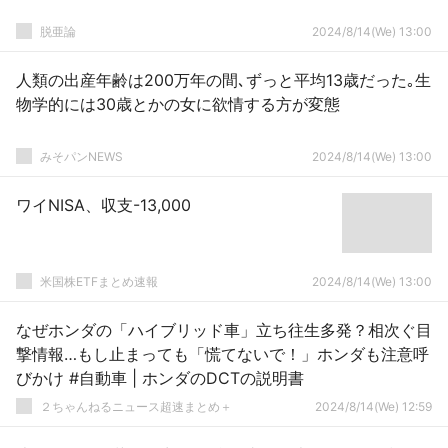
脱亜論
2024/8/14(We) 13:00
人類の出産年齢は200万年の間､ずっと平均13歳だった｡生
物学的には30歳とかの女に欲情する方が変態
みそパンNEWS
2024/8/14(We) 13:00
ワイNISA、収支-13,000
米国株ETFまとめ速報
2024/8/14(We) 13:00
なぜホンダの「ハイブリッド車」立ち往生多発？相次ぐ目
撃情報…もし止まっても「慌てないで！」ホンダも注意呼
びかけ #自動車 | ホンダのDCTの説明書
２ちゃんねるニュース超速まとめ＋
2024/8/14(We) 12:59