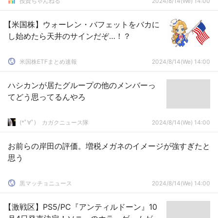
投資ちゃんねる
2024/8/14(We) 14:00
【米国株】ウォーレン・バフェットをバカに
し始めたら天井のサインだぞ…！？
米国株ETFまとめ速報
2024/8/14(We) 14:00
ハシカンが居たグループの他のメンバーっ
てどう思ってるんやろ
(*ﾟ∀ﾟ)ゞカガクニュース隊
2024/8/14(We) 14:00
お前らの岸田の評価。増税メガネのイメージが強すぎたと
思う
黒マッチョニュース
2024/8/14(We) 14:00
【激戦区】PS5/PC『アンティルドーン』10