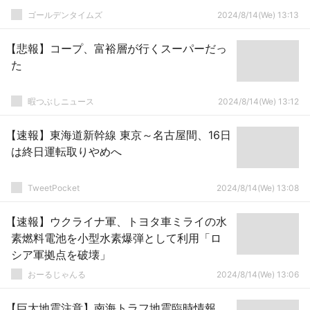
ゴールデンタイムズ
2024/8/14(We) 13:13
【悲報】コープ、富裕層が行くスーパーだっ
た
暇つぶしニュース
2024/8/14(We) 13:12
【速報】東海道新幹線 東京～名古屋間、16日
は終日運転取りやめへ
TweetPocket
2024/8/14(We) 13:08
【速報】ウクライナ軍、トヨタ車ミライの水
素燃料電池を小型水素爆弾として利用「ロ
シア軍拠点を破壊」
おーるじゃんる
2024/8/14(We) 13:06
【巨大地震注意】南海トラフ地震臨時情報、