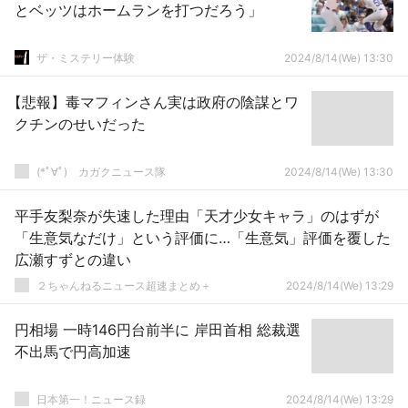
とベッツはホームランを打つだろう」
ザ・ミステリー体験
2024/8/14(We) 13:30
【悲報】毒マフィンさん実は政府の陰謀とワ
クチンのせいだった
(*ﾟ∀ﾟ)ゞカガクニュース隊
2024/8/14(We) 13:30
平手友梨奈が失速した理由「天才少女キャラ」のはずが
「生意気なだけ」という評価に…「生意気」評価を覆した
広瀬すずとの違い
２ちゃんねるニュース超速まとめ＋
2024/8/14(We) 13:29
円相場 一時146円台前半に 岸田首相 総裁選
不出馬で円高加速
日本第一！ニュース録
2024/8/14(We) 13:29