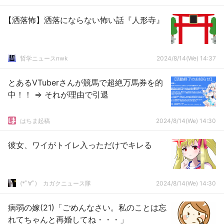
【洒落怖】洒落にならない怖い話『人形寺』
哲学ニュースnwk
2024/8/14(We) 14:37
とあるVTuberさんが競馬で超絶万馬券を的
中！！ ⇒ それが理由で引退
はちま起稿
2024/8/14(We) 14:30
彼女、ワイがトイレ入っただけでキレる
(*ﾟ∀ﾟ)ゞカガクニュース隊
2024/8/14(We) 14:30
病弱の嫁(21)「ごめんなさい。私のことは忘
れてちゃんと再婚してね・・・」