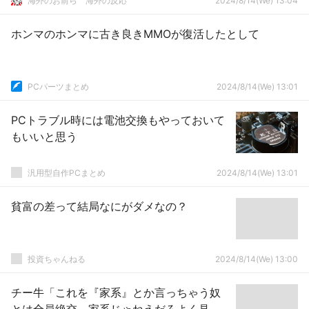
海外のお前ら 海外の反応
2024/8/14(We) 13:04
ホンマのホンマに古き良きMMOが復活したとして
PCパーツまとめ
2024/8/14(We) 13:01
PCトラブル時には電池交換もやっておいて
もいいと思う
汎用型自作PCまとめ
2024/8/14(We) 13:01
貧富の差って結局なにがダメなの？
投資ちゃんねる
2024/8/14(We) 13:00
チー牛「これを『家系』とか言っちゃう奴