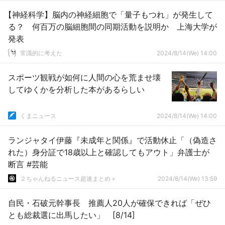
【神経科学】脳内の神経細胞で「量子もつれ」が発生して
る？ 何百万の脳細胞間の同期活動を説明か 上海大学が
発表
常識的に考えた
2024/8/14(We) 14:00
スポーツ観戦が如何に人間の心を荒ませ壊
してゆくかを分析した本があるらしい
くまニュース
2024/8/14(We) 14:00
ランジャタイ伊藤『未成年と関係』で活動休止「（偽造さ
れた）身分証で18歳以上と確認してもアウト」弁護士が
断言 #芸能
２ちゃんねるニュース超速まとめ＋
2024/8/14(We) 13:59
自民・石破元幹事長 推薦人20人が確保できれば「ぜひ
とも総裁選に出馬したい」 [8/14]