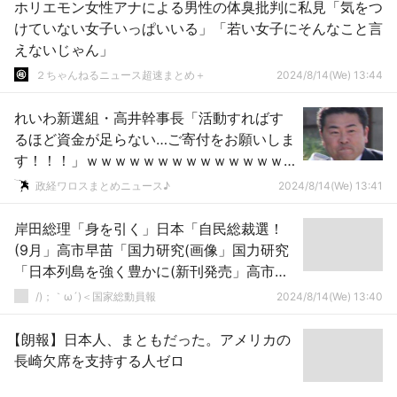
ホリエモン女性アナによる男性の体臭批判に私見「気をつ
けていない女子いっぱいいる」「若い女子にそんなこと言
えないじゃん」
２ちゃんねるニュース超速まとめ＋
2024/8/14(We) 13:44
れいわ新選組・高井幹事長「活動すればす
るほど資金が足らない…ご寄付をお願いしま
す！！！」ｗｗｗｗｗｗｗｗｗｗｗｗｗｗ
ｗｗｗｗｗ
政経ワロスまとめニュース♪
2024/8/14(We) 13:41
岸田総理「身を引く」日本「自民総裁選！
(9月」高市早苗「国力研究(画像」国力研究
「日本列島を強く豊かに(新刊発売」高市早
苗「憲法改正を必ず成し遂げる(重要」→
/)；｀ω´)＜国家総動員報
2024/8/14(We) 13:40
【朗報】日本人、まともだった。アメリカの
長崎欠席を支持する人ゼロ