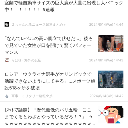
室蘭で軽自動車サイズの巨大鹿が大量に出現し大パニック
中！！！！！！！ #速報
２ちゃんねるニュース超速まとめ＋
2024/8/14(We) 14:44
「なんてレベルの高い腕立て伏せだ…」後ろ
で見ていた女性が口を開けて驚くパフォー
マンス
らばQ - 海外の反応
2024/8/14(We) 14:43
ロシア「ウクライナ選手がオリンピックで
活躍できないようにしてやる」…スポーツ施
設518ヶ所を破壊！
軍事・ミリタリー速報☆彡
2024/8/14(We) 14:42
【ﾈｯﾄで話題】『歴代最低のパリ五輪！ここ
までくるとわざとやっているだろ！？』 →
ｗｗｗｗｗｗｗｗｗｗｗｗｗｗｗｗｗｗｗ