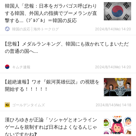
韓国人「悲報：日本をガラパゴス呼ばわり
する韓国、外国人の指摘でブーメランが直
撃する…（ﾌﾞﾙﾌﾞﾙ」＝韓国の反応
韓国の反応 | 海外トークログ
2024/8/14(We) 14:20
【悲報】メダルランキング、韓国にも抜かれてしまいただ
の普通の国へ…
キムチ速報
2024/8/14(We) 14:20
【超絶速報】ワオ『銀河英雄伝説』の視聴を
開始する！！！！！
ゴールデンタイムズ
2024/8/14(We) 14:18
漢ひろゆきが正論「ソシャゲとオンライン
ゲームを規制すれば日本はよくなるんじゃ
ないですかね❓