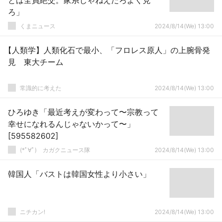
とは全員絶交。家系じゃねえだろよく見
ろ」
くまニュース
2024/8/14(We) 13:00
【人類学】人類化石で最小、「フロレス原人」の上腕骨発
見 東大チーム
常識的に考えた
2024/8/14(We) 13:00
ひろゆき「最近考えが変わって〜宗教って
幸せになれるんじゃないかって〜」
[595582602]
(*ﾟ∀ﾟ)ゞカガクニュース隊
2024/8/14(We) 13:00
韓国人「バストは韓国女性より小さい」
ニチカン!
2024/8/14(We) 13:00