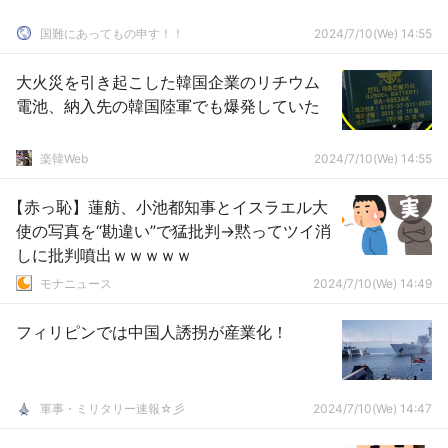
国難にあってもの申す！！
2024/7/10(We) 14:55
大火災を引き起こした韓国企業のリチウム
電池、納入先の韓国陸軍でも爆発していた
楽韓Web
2024/7/10(We) 14:55
【赤っ恥】蓮舫、小池都知事とイスラエル大
使の写真を“勘違い”で猛批判→黙ってツイ消
しに批判噴出ｗｗｗｗｗ
モナニュース
2024/7/10(We) 14:49
フィリピンでは中国人誘拐が産業化！
軍事・ミリタリー速報☆彡
2024/7/10(We) 14:47