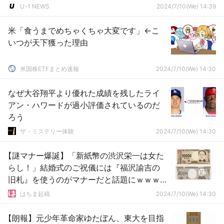
U-1 NEWS
2024/7/10(We) 14:39
米「食うまでめちゃくちゃ大変です」←こ
いつが天下獲った理由
米国株ETFまとめ速報
2024/7/10(We) 14:30
なぜ大谷翔平より優れた成績を残したライ
アン・ハワードが過小評価されているのだ
ろう
ザ・ミステリー体験
2024/7/10(We) 14:30
【謎マナー爆誕】「新紙幣の渋沢栄一は女た
らし！」結婚式のご祝儀には『福沢諭吉の
旧札』を使うのがマナーだと話題にｗｗｗ
ｗ
はちま起稿
2024/7/10(We) 14:30
【朗報】元少年革命家ゆたぼん、東大を目指