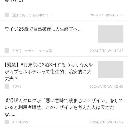
集 [7/10]
国難にあってもの申す！！
2024/7/10(We) 12:55
ワイジ25歳で自己破産…人生終了へ…
(*ﾟ∀ﾟ)ゞカガクニュース隊
2024/7/10(We) 12:45
【緊急】8月東京に2泊3日するつもりなんや
がカプセルホテルって衛生的、治安的に大
丈夫？
IT速報
2024/7/10(We) 12:40
某通販カタログが「悪い意味で凄まじいデザイン」をして
いると利用者唖然、このデザインを考えた人は天才だ
な……
U-1 NEWS
2024/7/10(We) 12:39