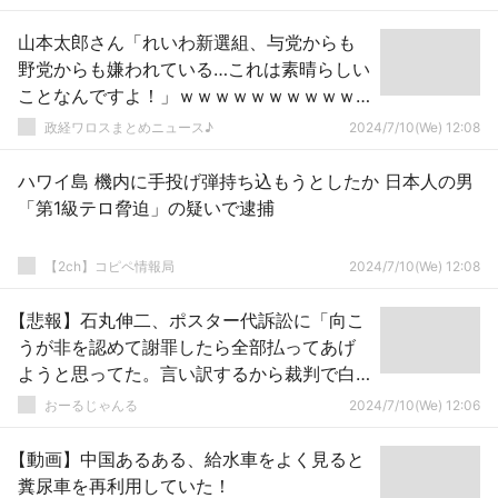
山本太郎さん「れいわ新選組、与党からも
野党からも嫌われている…これは素晴らしい
ことなんですよ！」ｗｗｗｗｗｗｗｗｗｗ
ｗｗｗｗｗｗｗｗｗｗ
政経ワロスまとめニュース♪
2024/7/10(We) 12:08
ハワイ島 機内に手投げ弾持ち込もうとしたか 日本人の男
「第1級テロ脅迫」の疑いで逮捕
【2ch】コピペ情報局
2024/7/10(We) 12:08
【悲報】石丸伸二、ポスター代訴訟に「向こ
うが非を認めて謝罪したら全部払ってあげ
ようと思ってた。言い訳するから裁判で白
黒つけるしかない」
おーるじゃんる
2024/7/10(We) 12:06
【動画】中国あるある、給水車をよく見ると
糞尿車を再利用していた！