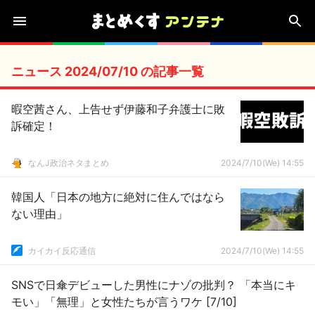
ニュース 2024/07/10 の記事一覧
暇空茜さん、上告せず伊藤和子弁護士に敗
訴確定！
なんJ政治ネタまとめ
2024/7/10(We) 14:55
韓国人「日本の地方に絶対に住んではなら
ない理由」
カイカイ反応通信
2024/7/10(We) 14:55
SNSで日傘デビューした男性にナゾの批判？ 「本当にキ
モい」「無理」と女性たちが言うワケ [7/10]