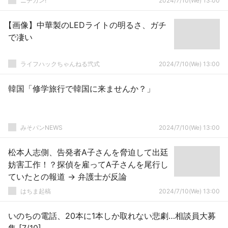
ニチカン!
2024/7/10(We) 13:00
【画像】中華製のLEDライトの明るさ、ガチ
で凄い
ライフハックちゃんねる弐式
2024/7/10(We) 13:00
韓国「修学旅行で韓国に来ませんか？」
みそパンNEWS
2024/7/10(We) 13:00
松本人志側、告発者A子さんを脅迫して出廷
妨害工作！？探偵を雇ってA子さんを尾行し
ていたとの報道 → 弁護士が反論
はちま起稿
2024/7/10(We) 13:00
いのちの電話、20本に1本しか取れない悲劇…相談員大募