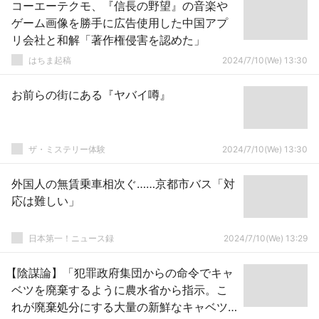
コーエーテクモ、『信長の野望』の音楽や
ゲーム画像を勝手に広告使用した中国アプ
リ会社と和解「著作権侵害を認めた」
はちま起稿
2024/7/10(We) 13:30
お前らの街にある『ヤバイ噂』
ザ・ミステリー体験
2024/7/10(We) 13:30
外国人の無賃乗車相次ぐ……京都市バス「対
応は難しい」
日本第一！ニュース録
2024/7/10(We) 13:29
【陰謀論】「犯罪政府集団からの命令でキャ
ベツを廃棄するように農水省から指示。こ
れが廃棄処分にする大量の新鮮なキャベツ