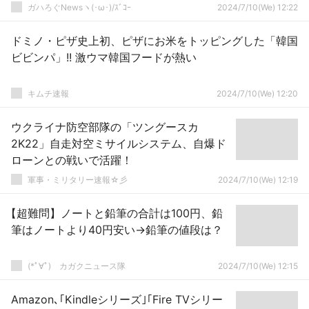
ガハろぐNewsヽ(･ω･)/ｽﾞｺｰ
2024/7/10(We) 12:22
ドミノ・ピザ史上初、ピザにお米をトッピングした「韓国
ビビンパ」!! 激ウマ韓国フードが熱い
キムチ速報
2024/7/10(We) 12:20
ウクライナ防空部隊の「ツングースカ
2K22」自走対空ミサイルシステム、自爆ド
ローンとの戦いで活躍！
軍事・ミリタリー速報☆彡
2024/7/10(We) 12:19
【超難問】ノートと鉛筆の合計は100円、鉛
筆はノートより40円安い→鉛筆の値段は？
(*ﾟ∀ﾟ)ゞカガクニュース隊
2024/7/10(We) 12:15
Amazon､｢Kindleシリーズ｣｢Fire TVシリー