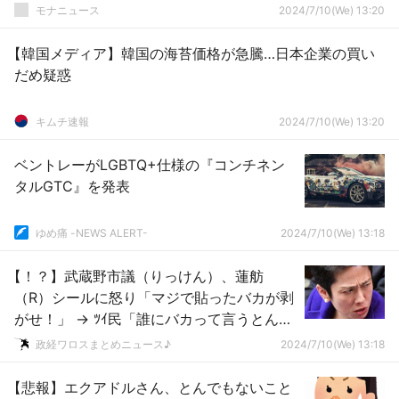
だ！」 コミュノ「事実誤認です。役に立ち
モナニュース
2024/7/10(We) 13:20
ましたか？」
【韓国メディア】韓国の海苔価格が急騰…日本企業の買い
だめ疑惑
キムチ速報
2024/7/10(We) 13:20
ベントレーがLGBTQ+仕様の『コンチネン
タルGTC』を発表
ゆめ痛 -NEWS ALERT-
2024/7/10(We) 13:18
【！？】武蔵野市議（りっけん）、蓮舫
（R）シールに怒り「マジで貼ったバカが剥
がせ！」 → ﾂｲ民「誰にバカって言うとんじ
ゃボケ！」
政経ワロスまとめニュース♪
2024/7/10(We) 13:18
【悲報】エクアドルさん、とんでもないこと