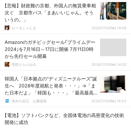
【悲報】財政難の京都、外国人の無賃乗車相
次ぐ 京都市バス「まあいいじゃん。そう
いうの。」
おーるじゃんる
2024/7/10(We) 14:06
Amazonのガチビッグセール｢プライムデー
2024｣を7月16日～17日に開催 7月11日0時
から先行セール開幕
理想ちゃんねる
2024/7/10(We) 14:05
韓国人「日本拠点の“ディズニークルーズ”誕
生へ 2028年度就航と発表・・・」→「ま
た日本だよ」「韓国も・・・」「最高最高
（泣）絶対に乗らなくちゃ！」「日本なら
海外の反応 お隣速報
2024/7/10(We) 14:03
近くてすごくいいね・・・」
【電池】ソフトバンクなど、全固体電池の高密度化の技術
開発に成功