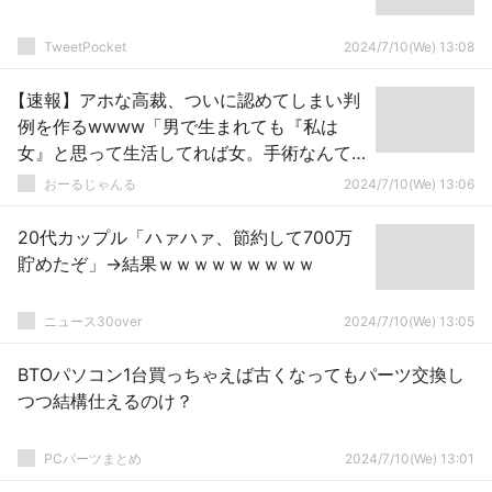
TweetPocket
2024/7/10(We) 13:08
【速報】アホな高裁、ついに認めてしまい判
例を作るwwww「男で生まれても『私は
女』と思って生活してれば女。手術なんて
不要」
おーるじゃんる
2024/7/10(We) 13:06
20代カップル「ハァハァ、節約して700万
貯めたぞ」→結果ｗｗｗｗｗｗｗｗｗ
ニュース30over
2024/7/10(We) 13:05
BTOパソコン1台買っちゃえば古くなってもパーツ交換し
つつ結構仕えるのけ？
PCパーツまとめ
2024/7/10(We) 13:01