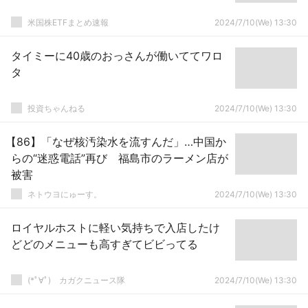
米国株ETFまとめ速報
2024/7/10(We) 13:30
タイミーに40歳のおっさんが働いててワロ
タ
投資ちゃんねる
2024/7/10(We) 13:30
【86】「なぜ核汚染水を流すんだ」…中国か
らの“迷惑電話”再び 福島市のラーメン店が
被害
ネトウヨにゅーす。
2024/7/10(We) 13:30
ロイヤルホストに軽い気持ちで入店したけ
どどのメニューも高すぎてビビってる
(*ﾟ∀ﾟ)ゞカガクニュース隊
2024/7/10(We) 13:30