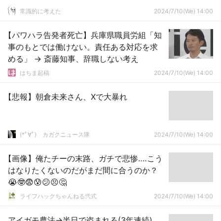
常識的に考えた
2024/7/10(We) 14:00
【パワハラ告発者死亡】兵庫県職員労組「知
事のもとでは働けない。責任ある対応を求
める」 → 斎藤知事、辞職しない考え
はちま起稿
2024/7/10(We) 14:00
【悲報】朝倉未来さん、Xで大暴れ
(*ﾟ∀ﾟ)ゞカガクニュース隊
2024/7/10(We) 14:00
【画像】俺たチーの末路、ガチで悲惨‥‥こう
はなりたくないのだがまだ間に合うのか？
😭🤓😨😰😕😣🤔
ライフハックちゃんねる弐式
2024/7/10(We) 14:00
アイガモ農法→半日で盗まれる(3年連続)