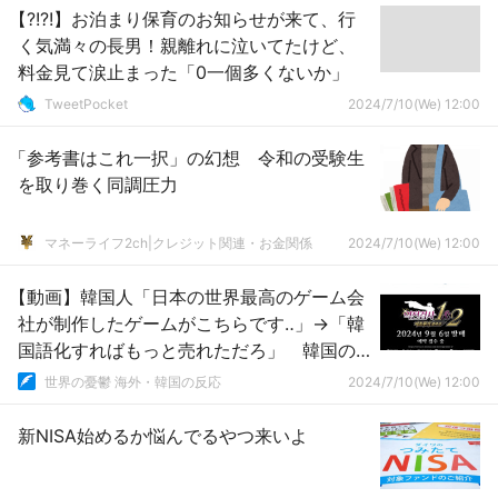
【?!?!】お泊まり保育のお知らせが来て、行
く気満々の長男！親離れに泣いてたけど、
料金見て涙止まった「0一個多くないか」
TweetPocket
2024/7/10(We) 12:00
「参考書はこれ一択」の幻想 令和の受験生
を取り巻く同調圧力
マネーライフ2ch|クレジット関連・お金関係
2024/7/10(We) 12:00
【動画】韓国人「日本の世界最高のゲーム会
社が制作したゲームがこちらです‥」→「韓
国語化すればもっと売れただろ」 韓国の
反応
世界の憂鬱 海外・韓国の反応
2024/7/10(We) 12:00
新NISA始めるか悩んでるやつ来いよ