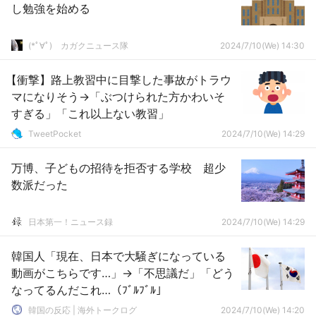
し勉強を始める
(*ﾟ∀ﾟ)ゞカガクニュース隊
2024/7/10(We) 14:30
【衝撃】路上教習中に目撃した事故がトラウ
マになりそう→「ぶつけられた方かわいそ
すぎる」「これ以上ない教習」
TweetPocket
2024/7/10(We) 14:29
万博、子どもの招待を拒否する学校 超少
数派だった
日本第一！ニュース録
2024/7/10(We) 14:29
韓国人「現在、日本で大騒ぎになっている
動画がこちらです…」→「不思議だ」「どう
なってるんだこれ…（ﾌﾞﾙﾌﾞﾙ」
韓国の反応 | 海外トークログ
2024/7/10(We) 14:20