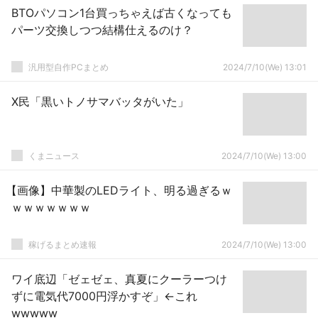
BTOパソコン1台買っちゃえば古くなっても
パーツ交換しつつ結構仕えるのけ？
汎用型自作PCまとめ
2024/7/10(We) 13:01
X民「黒いトノサマバッタがいた」
くまニュース
2024/7/10(We) 13:00
【画像】中華製のLEDライト、明る過ぎるｗ
ｗｗｗｗｗｗｗ
稼げるまとめ速報
2024/7/10(We) 13:00
ワイ底辺「ゼェゼェ、真夏にクーラーつけ
ずに電気代7000円浮かすぞ」←これ
wwwww