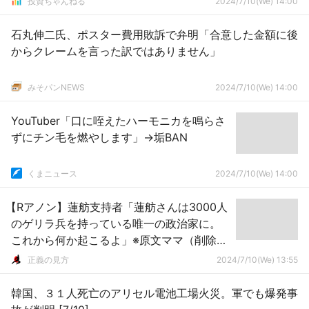
投資ちゃんねる
2024/7/10(We) 14:00
石丸伸二氏、ポスター費用敗訴で弁明「合意した金額に後
からクレームを言った訳ではありません」
みそパンNEWS
2024/7/10(We) 14:00
YouTuber「口に咥えたハーモニカを鳴らさ
ずにチン毛を燃やします」→垢BAN
くまニュース
2024/7/10(We) 14:00
【Rアノン】蓮舫支持者「蓮舫さんは3000人
のゲリラ兵を持っている唯一の政治家に。
これから何か起こるよ」※原文ママ（削除済
み）
正義の見方
2024/7/10(We) 13:55
韓国、３１人死亡のアリセル電池工場火災。軍でも爆発事