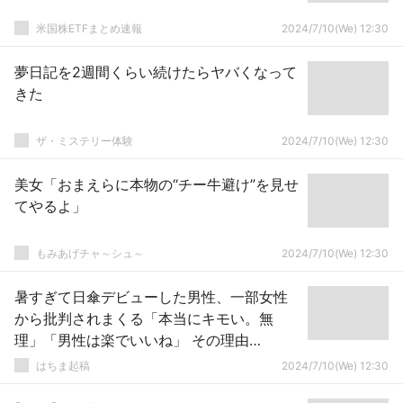
米国株ETFまとめ速報
2024/7/10(We) 12:30
夢日記を2週間くらい続けたらヤバくなって
きた
ザ・ミステリー体験
2024/7/10(We) 12:30
美女「おまえらに本物の“チー牛避け”を見せ
てやるよ」
もみあげチャ～シュ～
2024/7/10(We) 12:30
暑すぎて日傘デビューした男性、一部女性
から批判されまくる「本当にキモい。無
理」「男性は楽でいいね」 その理由
は・・・
はちま起稿
2024/7/10(We) 12:30