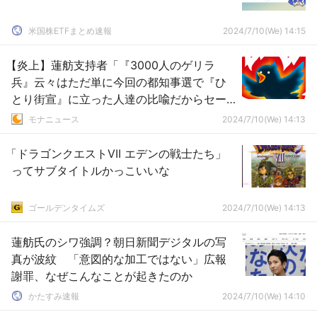
米国株ETFまとめ速報
2024/7/10(We) 14:15
【炎上】蓮舫支持者「『3000人のゲリラ
兵』云々はただ単に今回の都知事選で『ひ
とり街宣』に立った人達の比喩だからセー
フ」
モナニュース
2024/7/10(We) 14:13
「ドラゴンクエストVII エデンの戦士たち」
ってサブタイトルかっこいいな
ゴールデンタイムズ
2024/7/10(We) 14:13
蓮舫氏のシワ強調？朝日新聞デジタルの写
真が波紋 「意図的な加工ではない」広報
謝罪、なぜこんなことが起きたのか
かたすみ速報
2024/7/10(We) 14:10