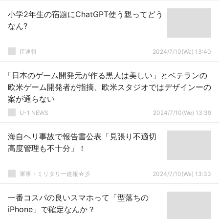
小学2年生の宿題にChatGPT使う親ってどう
なん?
IT速報
2024/7/10(We) 13:40
「日本のゲーム開発元が作る黒人は美しい」とベテランの
欧米ゲーム開発者が指摘、欧米スタジオではデザインーの
案が通らない
U-1 NEWS
2024/7/10(We) 13:39
海自ヘリ事故で報告書公表「見張り不適切
高度管理も不十分」！
軍事・ミリタリー速報☆彡
2024/7/10(We) 13:33
一番コスパの良いスマホって「型落ちの
iPhone」で確定なんか？