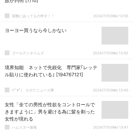
故が判明 [7/10]
国難にあってもの申す！！
2024/7/10(We) 13:55
ヨーヨー買うなら今しかない
ゴールデンタイムズ
2024/7/10(We) 13:50
境界知能 ネットで先鋭化 専門家｢レッテ
ル貼りに使われている｣ [194767121]
(*ﾟ∀ﾟ)ゞカガクニュース隊
2024/7/10(We) 13:45
女性「全ての男性が性欲をコントロールで
きますように」男を避ける為に髪を剃った
女性が現れる
ハムスター速報
2024/7/10(We) 13:41