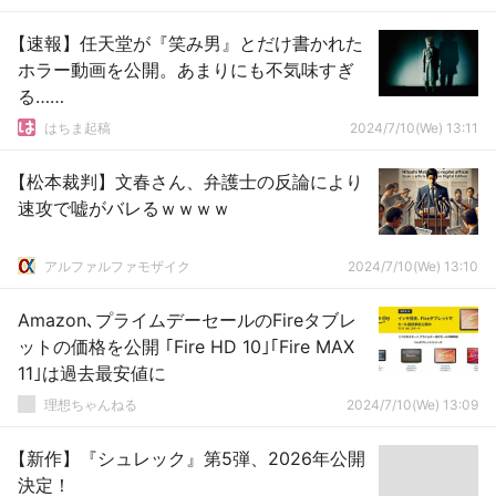
【速報】任天堂が『笑み男』とだけ書かれた
ホラー動画を公開。あまりにも不気味すぎ
る……
はちま起稿
2024/7/10(We) 13:11
【松本裁判】文春さん、弁護士の反論により
速攻で嘘がバレるｗｗｗｗ
アルファルファモザイク
2024/7/10(We) 13:10
Amazon､プライムデーセールのFireタブレ
ットの価格を公開 ｢Fire HD 10｣｢Fire MAX
11｣は過去最安値に
理想ちゃんねる
2024/7/10(We) 13:09
【新作】『シュレック』第5弾、2026年公開
決定！