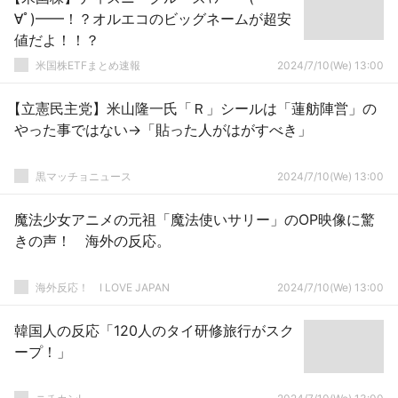
∀ﾟ)━━！？オルエコのビッグネームが超安
値だよ！！？
米国株ETFまとめ速報
2024/7/10(We) 13:00
【立憲民主党】米山隆一氏「Ｒ」シールは「蓮舫陣営」の
やった事ではない→「貼った人がはがすべき」
黒マッチョニュース
2024/7/10(We) 13:00
魔法少女アニメの元祖「魔法使いサリー」のOP映像に驚
きの声！ 海外の反応。
海外反応！ I LOVE JAPAN
2024/7/10(We) 13:00
韓国人の反応「120人のタイ研修旅行がスク
ープ！」