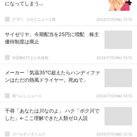
になってしまう…
(*ﾟ∀ﾟ)ゞカガクニュース隊
2024/7/10(We) 13:15
サイゼリヤ、今期配当を25円に増配 株主
優待制度は廃止
米国株ETFまとめ速報
2024/7/10(We) 13:15
メーカー「気温35℃超えたらハンディファ
ンはただの熱風ドライヤー。死ぬで」
暇つぶしニュース
2024/7/10(We) 13:12
千尋「あなたは川なのよ」 ハク「ボク川で
した」←ここ理解できた人類ゼロ人説
ゴールデンタイムズ
2024/7/10(We) 13:12