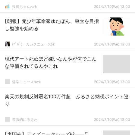
投資ちゃんねる
2024/7/10(We) 13:00
【朗報】元少年革命家ゆたぼん、東大を目指
し勉強を始める
(*ﾟ∀ﾟ)ゞカガクニュース隊
2024/7/10(We) 13:00
現代アート死ぬほど嫌いなんやが何でこん
な評価されてるんやこれ
哲学ニュースnwk
2024/7/10(We) 13:00
楽天の規制反対署名100万件超 ふるさと納税ポイント巡
り
常識的に考えた
2024/7/10(We) 13:00
【米国株】ディズニークルーズｷﾀ━━(ﾟ