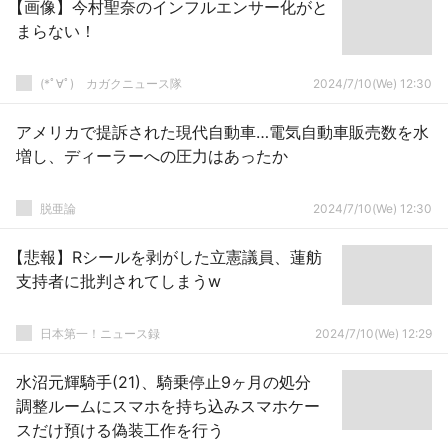
【画像】今村聖奈のインフルエンサー化がと
まらない！
(*ﾟ∀ﾟ)ゞカガクニュース隊
2024/7/10(We) 12:30
アメリカで提訴された現代自動車…電気自動車販売数を水
増し、ディーラーへの圧力はあったか
脱亜論
2024/7/10(We) 12:30
【悲報】Rシールを剥がした立憲議員、蓮舫
支持者に批判されてしまうw
日本第一！ニュース録
2024/7/10(We) 12:29
水沼元輝騎手(21)、騎乗停止9ヶ月の処分
調整ルームにスマホを持ち込みスマホケー
スだけ預ける偽装工作を行う