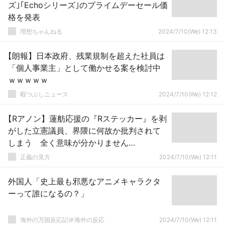
ズ｣｢Echoシリーズ｣のプライムデーセール価
格を発表
理想ちゃんねる
2024/7/10(We) 12:13
【朗報】日本政府、残業規制を超えた社員は
「個人事業主」として働かせる案を検討中
ｗｗｗｗｗ
暇つぶしニュース
2024/7/10(We) 12:12
【Rアノン】蓮舫応援の『Rステッカー』を剥
がした立憲議員、界隈に何故か批判されて
しまう 全く意味が分かりません…
正義の見方
2024/7/10(We) 12:11
外国人「史上最も邪悪なアニメキャラクタ
ーって誰になるの？」
海外の万国反応記＠海外の反応
2024/7/10(We) 12:11