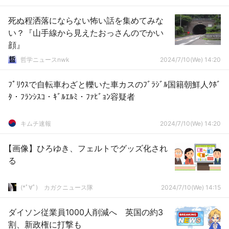
死ぬ程洒落にならない怖い話を集めてみな
い？『山手線から見えたおっさんのでかい
顔』
哲学ニュースnwk
2024/7/10(We) 14:20
ﾌﾟﾘｳｽで自転車わざと轢いた車カスのﾌﾞﾗｼﾞﾙ国籍朝鮮人ｸﾎﾞ
ﾀ・ﾌﾗﾝｼｽｺ・ｷﾞﾙｴﾙﾐ・ﾌｧﾋﾞｮﾝ容疑者
キムチ速報
2024/7/10(We) 14:20
【画像】ひろゆき、フェルトでグッズ化され
る
(*ﾟ∀ﾟ)ゞカガクニュース隊
2024/7/10(We) 14:15
ダイソン従業員1000人削減へ 英国の約3
割、新政権に打撃も