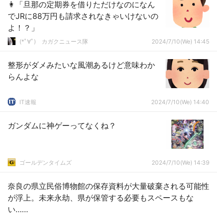
👩「旦那の定期券を借りただけなのになん
でJRに88万円も請求されなきゃいけないの
よ！？」
(*ﾟ∀ﾟ)ゞカガクニュース隊
2024/7/10(We) 14:45
整形がダメみたいな風潮あるけど意味わか
らんよな
IT速報
2024/7/10(We) 14:40
ガンダムに神ゲーってなくね？
ゴールデンタイムズ
2024/7/10(We) 14:39
奈良の県立民俗博物館の保存資料が大量破棄される可能性
が浮上。未来永劫、県が保管する必要もスペースもな
い……