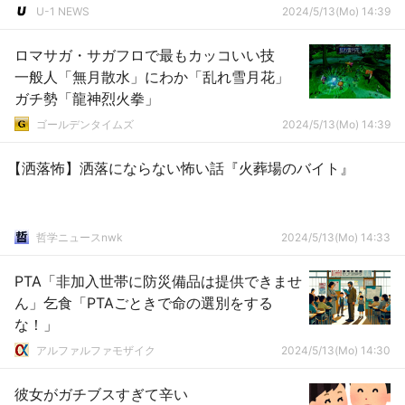
U-1 NEWS
2024/5/13(Mo) 14:39
ロマサガ・サガフロで最もカッコいい技
一般人「無月散水」にわか「乱れ雪月花」
ガチ勢「龍神烈火拳」
ゴールデンタイムズ
2024/5/13(Mo) 14:39
【洒落怖】洒落にならない怖い話『火葬場のバイト』
哲学ニュースnwk
2024/5/13(Mo) 14:33
PTA「非加入世帯に防災備品は提供できませ
ん」乞食「PTAごときで命の選別をする
な！」
アルファルファモザイク
2024/5/13(Mo) 14:30
彼女がガチブスすぎて辛い