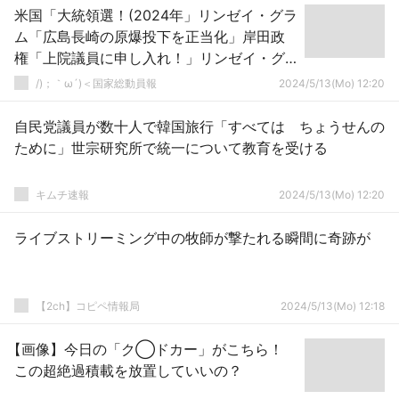
米国「大統領選！(2024年」リンゼイ・グラ
ム「広島長崎の原爆投下を正当化」岸田政
権「上院議員に申し入れ！」リンゼイ・グ
ラム「NBCの番組出演して再び正当化発
/)；｀ω´)＜国家総動員報
2024/5/13(Mo) 12:20
言」→
自民党議員が数十人で韓国旅行「すべては ちょうせんの
ために」世宗研究所で統一について教育を受ける
キムチ速報
2024/5/13(Mo) 12:20
ライブストリーミング中の牧師が撃たれる瞬間に奇跡が
【2ch】コピペ情報局
2024/5/13(Mo) 12:18
【画像】今日の「ク◯ドカー」がこちら！
この超絶過積載を放置していいの？