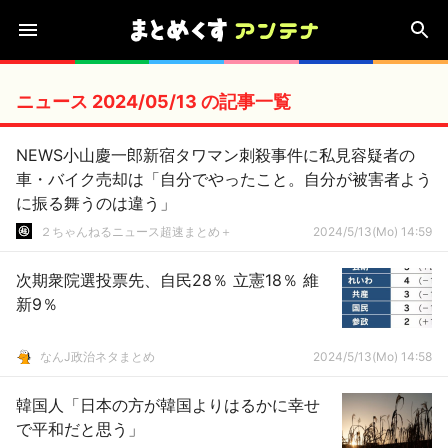
ニュース 2024/05/13 の記事一覧
NEWS小山慶一郎新宿タワマン刺殺事件に私見容疑者の
車・バイク売却は「自分でやったこと。自分が被害者よう
に振る舞うのは違う」
２ちゃんねるニュース超速まとめ＋
2024/5/13(Mo) 14:59
次期衆院選投票先、自民28％ 立憲18％ 維
新9％
なんJ政治ネタまとめ
2024/5/13(Mo) 14:58
韓国人「日本の方が韓国よりはるかに幸せ
で平和だと思う」