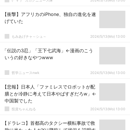
(*ﾟ∀ﾟ)ゞカガクニュース隊
2024/5/13(Mo) 13:00
【衝撃】アフリカのiPhone、独自の進化を遂
げていた
もみあげチャ～シュ～
2024/5/13(Mo) 13:00
「伝説の3忍」「王下七武海」←漫画のこう
いうの好きなやつwww
哲学ニュースnwk
2024/5/13(Mo) 13:00
【悲報】日本人「ファミレスでロボットが配
膳とか冷静に考えて日本やばすぎだろw」←
中国製でした
投資ちゃんねる
2024/5/13(Mo) 13:00
【ドラレコ】首都高のタクシー横転事故で救