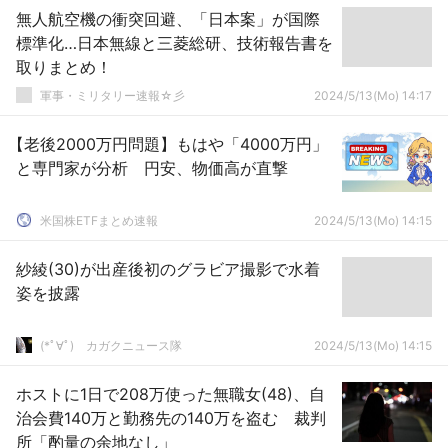
無人航空機の衝突回避、「日本案」が国際
標準化…日本無線と三菱総研、技術報告書を
取りまとめ！
軍事・ミリタリー速報☆彡
2024/5/13(Mo) 14:17
【老後2000万円問題】もはや「4000万円」
と専門家が分析 円安、物価高が直撃
米国株ETFまとめ速報
2024/5/13(Mo) 14:15
紗綾(30)が出産後初のグラビア撮影で水着
姿を披露
(*ﾟ∀ﾟ)ゞカガクニュース隊
2024/5/13(Mo) 14:15
ホストに1日で208万使った無職女(48)、自
治会費140万と勤務先の140万を盗む 裁判
所「酌量の余地なし」