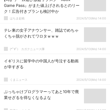
Game Pass』がまた値上げされるとのリー
ク！広告付きプランも検討中か
はちま起稿
2024/5/13(Mo) 14:00
テレ東の女子アナウンサー、雑誌でめちゃ
くちゃ脱がされてワロタｗｗｗ
(*ﾟ∀ﾟ)ゞカガクニュース隊
2024/5/13(Mo) 14:00
イギリスに留学中の中国人が号泣する動画
が辛すぎる
くまニュース
2024/5/13(Mo) 14:00
ぶっちゃけプログラマーってあと10年で廃
業せざるを得なくなるよな