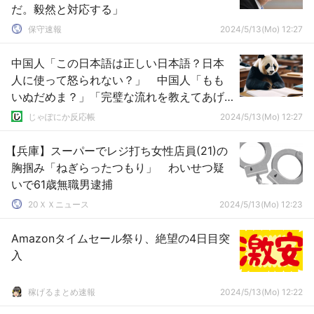
だ。毅然と対応する」
保守速報
2024/5/13(Mo) 12:27
中国人「この日本語は正しい日本語？日本
人に使って怒られない？」 中国人「もも
いぬだめま？」「完璧な流れを教えてあげ
る」
じゃぽにか反応帳
2024/5/13(Mo) 12:27
【兵庫】スーパーでレジ打ち女性店員(21)の
胸掴み「ねぎらったつもり」 わいせつ疑
いで61歳無職男逮捕
20ＸＸニュース
2024/5/13(Mo) 12:23
Amazonタイムセール祭り、絶望の4日目突
入
稼げるまとめ速報
2024/5/13(Mo) 12:22