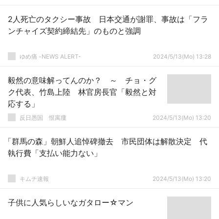
2人死亡のタクシー事故 日本交通が謝罪、事故は「フラ
ンチャイズ契約締結先」のものと強調
ゆめ痛 -NEWS ALERT-
2024/5/13(Mo) 13:28
毅然の意味解ってんのか？ ～ チョ・グ
ク代表、竹島上陸 林官房長官「毅然と対
応する」
反日愚国 恨寓瘻
2024/5/13(Mo) 13:20
「群馬の森」朝鮮人追悼碑撤去 市民団体は解散決定 代
執行費「支払い能力ない」
キムチ速報
2024/5/13(Mo) 13:20
子供に人気らしいなガタロー☆マン