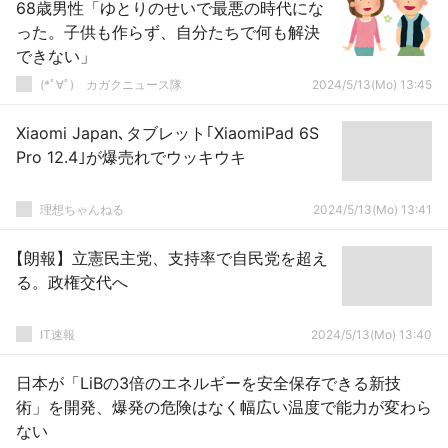
68歳男性「ゆとりのせいで最悪の時代にな
った。子供も作らず、自分たちで何も解決
できない」
(*ﾟ∀ﾟ)ゞカガクニュース隊
2024/5/13(Mo) 13:45
Xiaomi Japan､タブレット｢XiaomiPad 6S
Pro 12.4｣が爆売れでウッキウキ
理想ちゃんねる
2024/5/13(Mo) 13:41
【朗報】立憲民主党、支持率で自民党を超え
る。政権交代へ
IT速報
2024/5/13(Mo) 13:40
日本が「LiBの3倍のエネルギーを安全保存できる新技
術」を開発、爆発の危険はなく幅広い温度で能力が変わら
ない