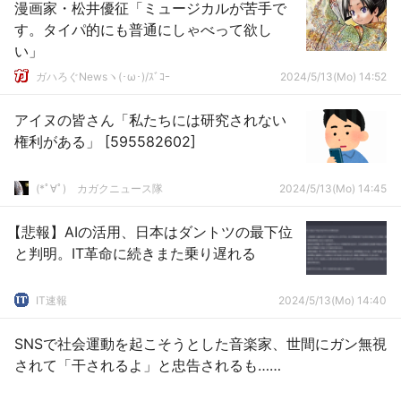
漫画家・松井優征「ミュージカルが苦手で
す。タイパ的にも普通にしゃべって欲し
い」
ガハろぐNewsヽ(･ω･)/ｽﾞｺｰ
2024/5/13(Mo) 14:52
アイヌの皆さん「私たちには研究されない
権利がある」 [595582602]
(*ﾟ∀ﾟ)ゞカガクニュース隊
2024/5/13(Mo) 14:45
【悲報】AIの活用、日本はダントツの最下位
と判明。IT革命に続きまた乗り遅れる
IT速報
2024/5/13(Mo) 14:40
SNSで社会運動を起こそうとした音楽家、世間にガン無視
されて「干されるよ」と忠告されるも……