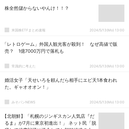
株全然儲からないやんけ！！？
米国株ETFまとめ速報
2024/5/13(Mo) 13:00
「レトロゲーム」外国人観光客が殺到！ なぜ高値で販
売？ 1億7000万円で落札も
常識的に考えた
2024/5/13(Mo) 13:00
婚活女子「天せいろを頼んだら相手にエビ天1本食われ
た。ギャオオオン！」
みそパンNEWS
2024/5/13(Mo) 13:00
【北朝鮮】「札幌のジンギスカン人気店『だ
るま』が7月に東京初進出！」 ネット民「脱