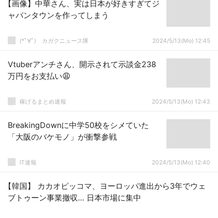
【画像】中華さん、実は日本が好きすぎてジ
ャパンタウンを作ってしまう
(*ﾟ∀ﾟ)ゞカガクニュース隊
2024/5/13(Mo) 12:45
Vtuberアンチさん、開示されて示談金238
万円をお支払い😩
稼げるまとめ速報
2024/5/13(Mo) 12:43
BreakingDownに中学50校をシメていた
「大阪のバケモノ」が衝撃参戦
IT速報
2024/5/13(Mo) 12:40
【韓国】 カカオピッコマ、ヨーロッパ進出から3年でウェ
ブトゥーン事業撤収… 日本市場に集中