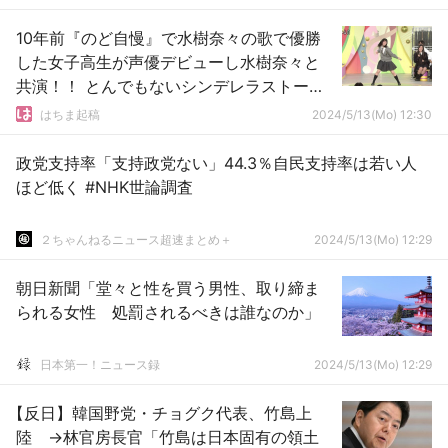
10年前『のど自慢』で水樹奈々の歌で優勝
した女子高生が声優デビューし水樹奈々と
共演！！ とんでもないシンデレラストーリ
ー
はちま起稿
2024/5/13(Mo) 12:30
政党支持率「支持政党ない」44.3％自民支持率は若い人
ほど低く #NHK世論調査
２ちゃんねるニュース超速まとめ＋
2024/5/13(Mo) 12:29
朝日新聞「堂々と性を買う男性、取り締ま
られる女性 処罰されるべきは誰なのか」
日本第一！ニュース録
2024/5/13(Mo) 12:29
【反日】韓国野党・チョグク代表、竹島上
陸 →林官房長官「竹島は日本固有の領土