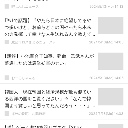
暇つぶしニュース
2024/5/13(Mo) 14:13
【ﾈｯﾄで話題】『やたら日本に絶望してるや
つ多いけど、お前らどこの国やったら本来
の力発揮して幸せな人生送れるん？教えて
よ？』 → ｗｗｗｗｗｗｗｗｗｗｗｗｗｗｗ
政経ワロスまとめニュース♪
2024/5/13(Mo) 14:08
ｗｗｗｗ
【朗報】小池百合子知事、延命「乙武さんが
落選したのは選挙妨害のせい」
おーるじゃんる
2024/5/13(Mo) 14:06
韓国人「現在韓国と経済規模が最も似てい
る西洋の国をご覧ください」→「なんで韓
国より貧しいと思ってたんだろう・・・」
「イタリアはもう越えられない山だよ
海外の反応 お隣速報
2024/5/13(Mo) 14:03
（泣）」
【噂】ゲーム遊び放題サブスク『Xbox