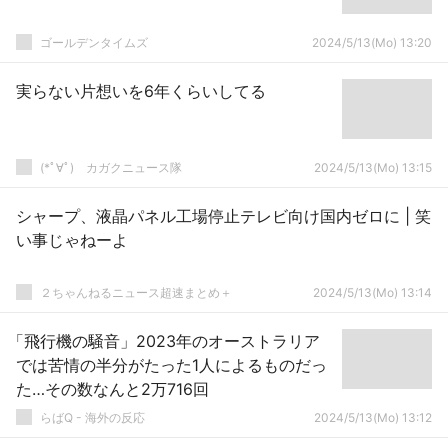
ゴールデンタイムズ
2024/5/13(Mo) 13:20
実らない片想いを6年くらいしてる
(*ﾟ∀ﾟ)ゞカガクニュース隊
2024/5/13(Mo) 13:15
シャープ、液晶パネル工場停止テレビ向け国内ゼロに | 笑
い事じゃねーよ
２ちゃんねるニュース超速まとめ＋
2024/5/13(Mo) 13:14
「飛行機の騒音」2023年のオーストラリア
では苦情の半分がたった1人によるものだっ
た…その数なんと2万716回
らばQ - 海外の反応
2024/5/13(Mo) 13:12