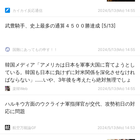
カイカイ反応通信
2024/5/13(Mo) 14:55
武豊騎手、史上最多の通算４５００勝達成 [5/13]
国難にあってもの申す！！
2024/5/13(Mo) 14:55
韓国メディア「アメリカは日本を軍事大国に育てようとし
ている。韓国も日本に負けずに対米関係を深化させなけれ
ばならない」……いや、3年後を考えたら絶対無理でしょ
楽韓Web
2024/5/13(Mo) 14:55
ハルキウ方面のウクライナ軍指揮官が交代、攻勢初日の対
応に問題
航空万能論GF
2024/5/13(Mo) 14:53