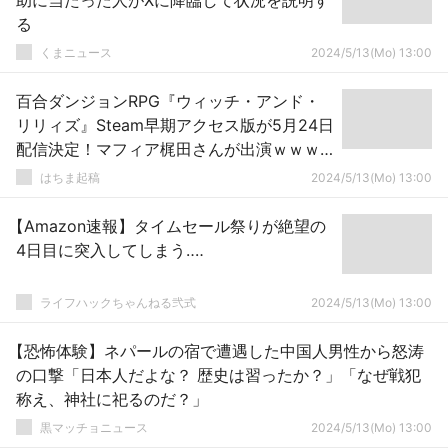
助に当たった人がXに降臨して状況を説明す
る
くまニュース
2024/5/13(Mo) 13:00
百合ダンジョンRPG『ウィッチ・アンド・
リリィズ』Steam早期アクセス版が5月24日
配信決定！マフィア梶田さんが出演ｗｗｗ
ｗｗ
はちま起稿
2024/5/13(Mo) 13:00
【Amazon速報】タイムセール祭りが絶望の
4日目に突入してしまう‥‥
ライフハックちゃんねる弐式
2024/5/13(Mo) 13:00
【恐怖体験】ネパールの宿で遭遇した中国人男性から怒涛
の口撃「日本人だよな？ 歴史は習ったか？」「なぜ戦犯
称え、神社に祀るのだ？」
黒マッチョニュース
2024/5/13(Mo) 13:00