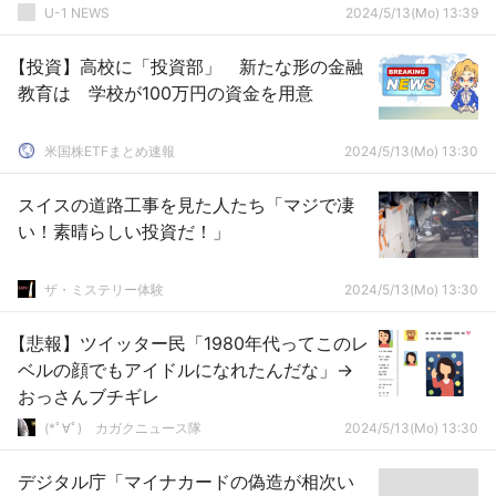
U-1 NEWS
2024/5/13(Mo) 13:39
【投資】高校に「投資部」 新たな形の金融
教育は 学校が100万円の資金を用意
米国株ETFまとめ速報
2024/5/13(Mo) 13:30
スイスの道路工事を見た人たち「マジで凄
い！素晴らしい投資だ！」
ザ・ミステリー体験
2024/5/13(Mo) 13:30
【悲報】ツイッター民「1980年代ってこのレ
ベルの顔でもアイドルになれたんだな」→
おっさんブチギレ
(*ﾟ∀ﾟ)ゞカガクニュース隊
2024/5/13(Mo) 13:30
デジタル庁「マイナカードの偽造が相次い