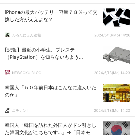
iPhoneの最大バッテリー容量７８％って交
換した方がええよな？
わろたにえん速報
2024/5/13(Mo) 14:26
【悲報】最近の小学生、プレステ
（PlayStation）を知らないもよう…
NEWSOKU BLOG
2024/5/13(Mo) 14:23
韓国人「５０年前日本はこんなに進んいた
のか」
ニチカン!
2024/5/13(Mo) 14:23
韓国人「韓国を訪れた外国人がドン引きし
た韓国文化がこちらです…」→「日本モ