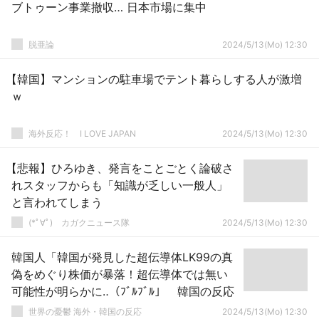
ブトゥーン事業撤収… 日本市場に集中
脱亜論
2024/5/13(Mo) 12:30
【韓国】マンションの駐車場でテント暮らしする人が激増
ｗ
海外反応！ I LOVE JAPAN
2024/5/13(Mo) 12:30
【悲報】ひろゆき、発言をことごとく論破さ
れスタッフからも「知識が乏しい一般人」
と言われてしまう
(*ﾟ∀ﾟ)ゞカガクニュース隊
2024/5/13(Mo) 12:30
韓国人「韓国が発見した超伝導体LK99の真
偽をめぐり株価が暴落！超伝導体では無い
可能性が明らかに‥（ﾌﾞﾙﾌﾞﾙ」 韓国の反応
世界の憂鬱 海外・韓国の反応
2024/5/13(Mo) 12:30