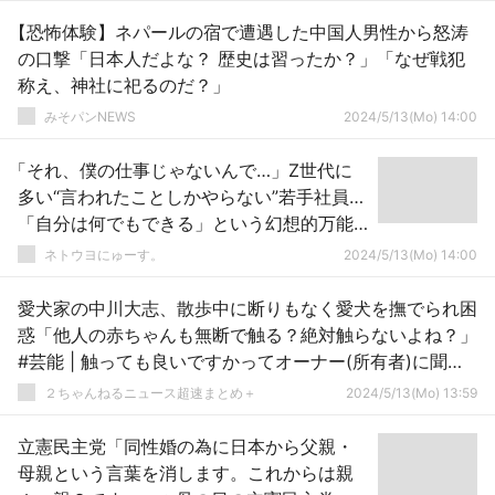
【恐怖体験】ネパールの宿で遭遇した中国人男性から怒涛
の口撃「日本人だよな？ 歴史は習ったか？」「なぜ戦犯
称え、神社に祀るのだ？」
みそパンNEWS
2024/5/13(Mo) 14:00
「それ、僕の仕事じゃないんで…」Z世代に
多い“言われたことしかやらない”若手社員…
「自分は何でもできる」という幻想的万能
感
ネトウヨにゅーす。
2024/5/13(Mo) 14:00
愛犬家の中川大志、散歩中に断りもなく愛犬を撫でられ困
惑「他人の赤ちゃんも無断で触る？絶対触らないよね？」
#芸能 | 触っても良いですかってオーナー(所有者)に聞く
べき
２ちゃんねるニュース超速まとめ＋
2024/5/13(Mo) 13:59
立憲民主党「同性婚の為に日本から父親・
母親という言葉を消します。これからは親