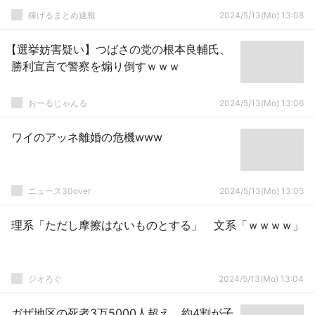
稼げるまとめ速報
2024/5/13(Mo) 13:08
【選挙妨害疑い】つばさの党の根本良輔氏、
勝利宣言で警察を煽り倒すｗｗｗ
おーるじゃんる
2024/5/13(Mo) 13:06
ワイのアッネ離婚の危機www
ニュース30over
2024/5/13(Mo) 13:05
理系「ただし摩擦はないものとする」 文系「ｗｗｗｗ」
ジオろぐ
2024/5/13(Mo) 13:04
ガザ地区の死者3万5000人超え、約4割が子