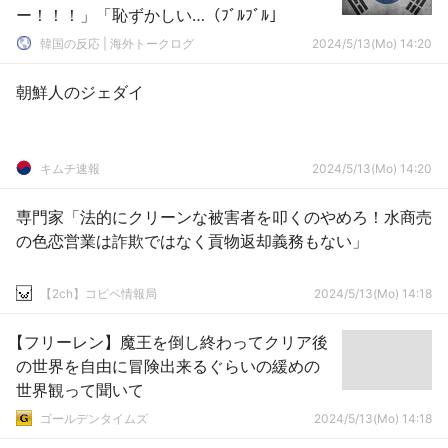
ー！！！」「恥ずかしい…（ﾌﾞﾙﾌﾞﾙ」
韓国の反応 | 海外トークログ
2024/5/13(Mo) 14:20
朝鮮人のジェダイ
キムチ速報
2024/5/13(Mo) 14:20
専門家「法的にクリーンな被害者を叩くのやめろ！水商売
の色恋営業は詐欺ではなく貢物返却義務もない」
【2ch】コピペ情報局
2024/5/13(Mo) 14:18
【フリーレン】魔王を倒し終わってクリア後
の世界を自由に冒険出来るぐらいの緩めの
世界観って聞いて
ゴールデンタイムズ
2024/5/13(Mo) 14:18