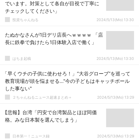
でいます。対策として各自が目視で丁寧に
チェックしてください」
投資ちゃんねる
2024/5/13(Mo) 13:30
たぬかなさんが1日デリ店長へｗｗｗｗ 「店
長に鉄拳で負けたら1日体験入店で働く」
はちま起稿
2024/5/13(Mo) 13:30
「早くウチの子供に使わせろ！」“大谷グローブ”を巡って
教育現場が頭を悩ませる…"今の子どもはキャッチボール
した事ない"
２ちゃんねるニュース超速まとめ＋
2024/5/13(Mo) 13:29
【悲報】台湾「円安で台湾製品とほぼ同価
格。みな日本製を選んでしまう」
日本第一！ニュース録
2024/5/13(Mo) 13:29