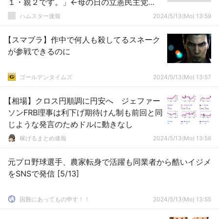
１・親２です。」←母の日の立憲民主党
「全てのお母さん ありがとう」
ハムスター速報
2024/5/13(Mo) 13:59
【スマブラ】作中で何人も殺してるスネーク
が参戦できるのに
ゴールデンタイムズ
2024/5/13(Mo) 13:57
【相場】クロス円順調に円安へ ジェファー
ソンFRB理事は利下げ期待けん制も前回と同
じような発言のためドルに動きなし
稼げるまとめ速報
2024/5/13(Mo) 13:56
元プロ野球選手、農家転身で活躍も同業者から酷いイジメ
をSNSで発信 [5/13]
国難にあってもの申す！！
2024/5/13(Mo) 13:55