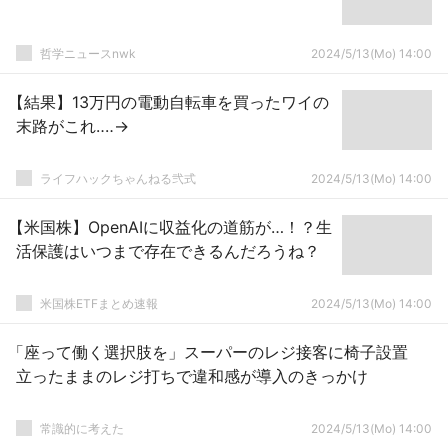
哲学ニュースnwk
2024/5/13(Mo) 14:00
【結果】13万円の電動自転車を買ったワイの
末路がこれ‥‥→
ライフハックちゃんねる弐式
2024/5/13(Mo) 14:00
【米国株】OpenAIに収益化の道筋が…！？生
活保護はいつまで存在できるんだろうね？
米国株ETFまとめ速報
2024/5/13(Mo) 14:00
「座って働く選択肢を」スーパーのレジ接客に椅子設置
立ったままのレジ打ちで違和感が導入のきっかけ
常識的に考えた
2024/5/13(Mo) 14:00