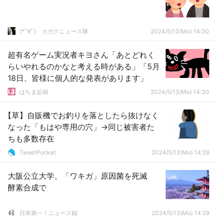
(*ﾟ∀ﾟ)ゞカガクニュース隊
2024/5/13(Mo) 14:30
超有名ゲーム実況者キヨさん「あとどれく
らいやれるのかなと考える時がある」「5月
18日、皆様に個人的な発表があります」
はちま起稿
2024/5/13(Mo) 14:30
【草】自販機でお釣りを落としたら抜けなく
なった「もはや専用の穴」→同じ被害者た
ちも多数存在
TweetPocket
2024/5/13(Mo) 14:29
大阪公立大学、「ワキガ」原因菌を死滅
酵素合成で
日本第一！ニュース録
2024/5/13(Mo) 14:29