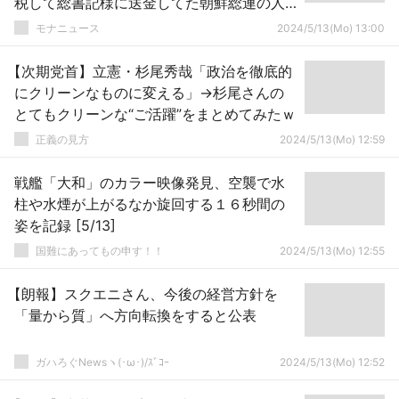
税して総書記様に送金してた朝鮮総連の人
の店ですよ、ここ」
モナニュース
2024/5/13(Mo) 13:00
【次期党首】立憲・杉尾秀哉「政治を徹底的
にクリーンなものに変える」→杉尾さんの
とてもクリーンな“ご活躍”をまとめてみたｗ
正義の見方
2024/5/13(Mo) 12:59
戦艦「大和」のカラー映像発見、空襲で水
柱や水煙が上がるなか旋回する１６秒間の
姿を記録 [5/13]
国難にあってもの申す！！
2024/5/13(Mo) 12:55
【朗報】スクエニさん、今後の経営方針を
「量から質」へ方向転換をすると公表
ガハろぐNewsヽ(･ω･)/ｽﾞｺｰ
2024/5/13(Mo) 12:52