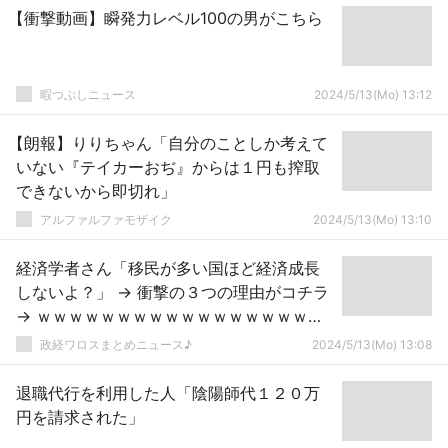
【衝撃動画】瞬発力レベル100の男がこちら
暇つぶしニュース
2024/5/13(Mo) 13:12
【朗報】りりちゃん「自分のことしか考えて
いない『テイカーおぢ』からは１円も搾取
できないから即切れ」
アルファルファモザイク
2024/5/13(Mo) 13:10
経済学者さん「移民が多い国ほど経済成長
しないよ？」 → 衝撃の３つの理由がコチラ
→ ｗｗｗｗｗｗｗｗｗｗｗｗｗｗｗｗｗｗ
ｗｗｗｗｗｗ
政経ワロスまとめニュース♪
2024/5/13(Mo) 13:08
退職代行を利用した人「陰陽師代１２０万
円を請求された」