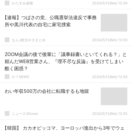
かたすみ速報
2024/5/13(Mo) 12:39
【速報】つばさの党、公職選挙法違反で事務
所や黒川代表の自宅に家宅捜索
なんJ政治ネタまとめ
2024/5/13(Mo) 12:39
ZOOM会議の後で後輩に「議事録書いといてくれる？」と
頼んだWEB営業さん、『理不尽な反論』を受けてしまい
酷く困惑？
U-1 NEWS
2024/5/13(Mo) 12:39
わい年収500万の会社に転職するも地獄
ニュース30over
2024/5/13(Mo) 12:35
【韓国】 カカオピッコマ、ヨーロッパ進出から3年でウェ