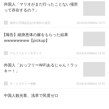
外国人「マリオがまだ行ったことない場所
って存在するの？」
海外の万国反応記＠海外の反応
2024/4/29(Mo) 12:11
【報告】細身恵体の嫁をもらった結果
wwwwwwww【pickup】
アルファルファモザイク
2024/4/29(Mo) 12:10
外国人「おっフリーWiFiあるじゃん！ラッ
キー！」
ザ・ミステリー体験
2024/4/29(Mo) 12:10
中国人観光客、浅草で民度ゼロ