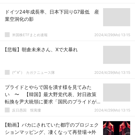
ドイツ24年成長率、日本下回りG7最低 産
業空洞化の影
米国株ETFまとめ速報
2024/4/29(Mo) 13:15
【悲報】朝倉未来さん、Xで大暴れ
(*ﾟ∀ﾟ)ゞカガクニュース隊
2024/4/29(Mo) 13:15
プライドとやらで国を潰す様を見てみた
い 〜 【韓国】最大野党代表、対日政策
転換を尹大統領に要求「国民のプライドが
傷つかないよう」
反日愚国 恨寓瘻
2024/4/29(Mo) 13:15
【動画】バカにされていた都庁のプロジェク
ションマッピング、凄くなって再登場→外