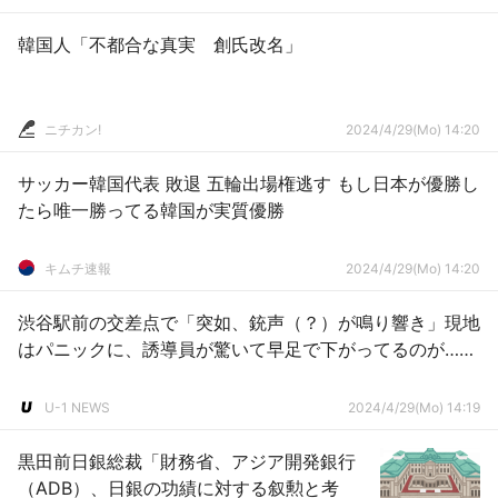
韓国人「不都合な真実 創氏改名」
ニチカン!
2024/4/29(Mo) 14:20
サッカー韓国代表 敗退 五輪出場権逃す もし日本が優勝し
たら唯一勝ってる韓国が実質優勝
キムチ速報
2024/4/29(Mo) 14:20
渋谷駅前の交差点で「突如、銃声（？）が鳴り響き」現地
はパニックに、誘導員が驚いて早足で下がってるのが……
U-1 NEWS
2024/4/29(Mo) 14:19
黒田前日銀総裁「財務省、アジア開発銀行
（ADB）、日銀の功績に対する叙勲と考