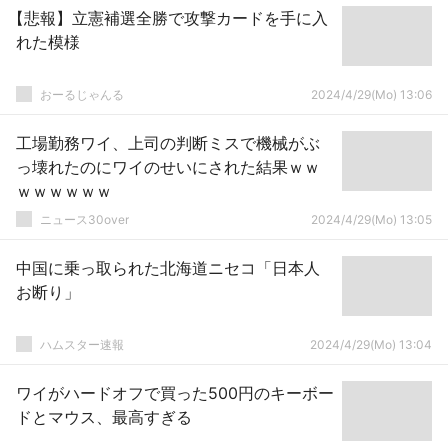
【悲報】立憲補選全勝で攻撃カードを手に入
れた模様
おーるじゃんる
2024/4/29(Mo) 13:06
工場勤務ワイ、上司の判断ミスで機械がぶ
っ壊れたのにワイのせいにされた結果ｗｗ
ｗｗｗｗｗｗ
ニュース30over
2024/4/29(Mo) 13:05
中国に乗っ取られた北海道ニセコ「日本人
お断り」
ハムスター速報
2024/4/29(Mo) 13:04
ワイがハードオフで買った500円のキーボー
ドとマウス、最高すぎる