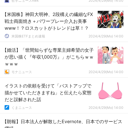
哲学ニュースnwk
2024/4/29(Mo) 14:00
【米国株】神田大明神、2段構えの繊細なFX
戦士両面焼き＋パワープレー介入お美事
www！？ロスカットがトレンドは草！？
米国株ETFまとめ速報
2024/4/29(Mo) 14:00
【婚活】「世間知らずな専業主婦希望の女子
が思い描く『年収1,000万』」がこちらｗｗ
ｗｗｗ
モナニュース
2024/4/29(Mo) 14:00
イラストの依頼を受けて「バストアップで
描かせていただきますね」と伝えたら変態
だと誤解された話
くまニュース
2024/4/29(Mo) 14:00
【朗報】日本法人が解散したEvernote、日本でのサービス