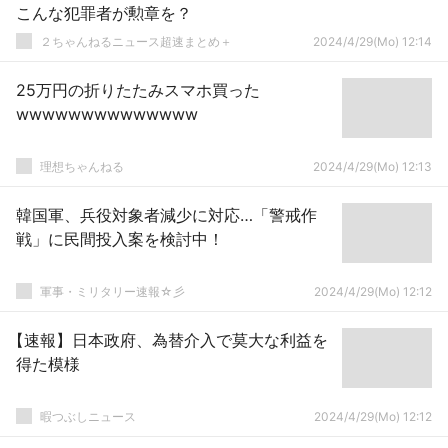
こんな犯罪者が勲章を？
２ちゃんねるニュース超速まとめ＋
2024/4/29(Mo) 12:14
25万円の折りたたみスマホ買った
wwwwwwwwwwwwww
理想ちゃんねる
2024/4/29(Mo) 12:13
韓国軍、兵役対象者減少に対応…「警戒作
戦」に民間投入案を検討中！
軍事・ミリタリー速報☆彡
2024/4/29(Mo) 12:12
【速報】日本政府、為替介入で莫大な利益を
得た模様
暇つぶしニュース
2024/4/29(Mo) 12:12