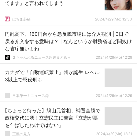
てます」と言われてしまう
はちま起稿
2024/4/29(Mo) 12:30
円乱高下、160円台から急反騰市場には介入観測 | 3日で
戻る介入をする意味は？ | なんというか財務省ほど間抜け
な省庁無いよね
２ちゃんねるニュース超速まとめ＋
2024/4/29(Mo) 12:29
カナダで「自動運転禁止」州が誕生 レベル
3以上で懲役刑も
日本第一！ニュース録
2024/4/29(Mo) 12:29
【ちょっと待った】鳩山元首相、補選全勝で
政権交代に湧く立憲民主に苦言「立憲が票
を伸ばしたわけではない」
正義の見方
2024/4/29(Mo) 12:21