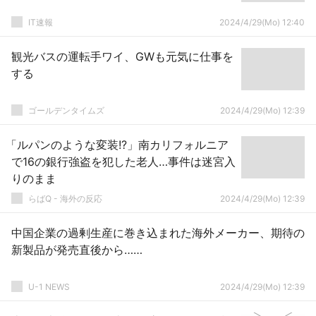
IT速報
2024/4/29(Mo) 12:40
観光バスの運転手ワイ、GWも元気に仕事を
する
ゴールデンタイムズ
2024/4/29(Mo) 12:39
「ルパンのような変装!?」南カリフォルニア
で16の銀行強盗を犯した老人…事件は迷宮入
りのまま
らばQ - 海外の反応
2024/4/29(Mo) 12:39
中国企業の過剰生産に巻き込まれた海外メーカー、期待の
新製品が発売直後から……
U-1 NEWS
2024/4/29(Mo) 12:39