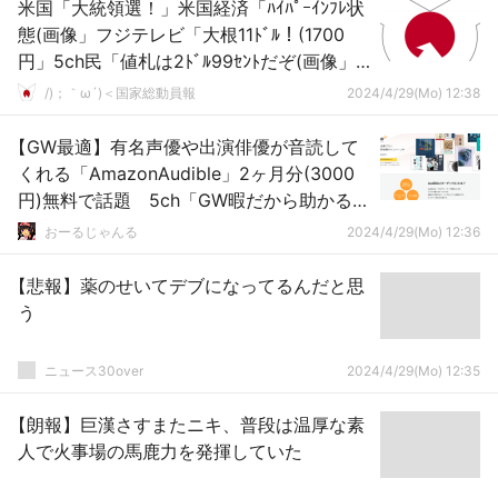
米国「大統領選！」米国経済「ﾊｲﾊﾟｰｲﾝﾌﾚ状
態(画像」フジテレビ「大根11ﾄﾞﾙ！(1700
円」5ch民「値札は2ﾄﾞﾙ99ｾﾝﾄだぞ(画像」
CNN「世論調査！(動画」トランプ「優
/)；｀ω´)＜国家総動員報
2024/4/29(Mo) 12:38
勢！」→
【GW最適】有名声優や出演俳優が音読して
くれる「AmazonAudible」2ヶ月分(3000
円)無料で話題 5ch「GW暇だから助かる」
「登録リセットされた！？ｗ」
おーるじゃんる
2024/4/29(Mo) 12:36
【悲報】薬のせいてデブになってるんだと思
う
ニュース30over
2024/4/29(Mo) 12:35
【朗報】巨漢さすまたニキ、普段は温厚な素
人で火事場の馬鹿力を発揮していた