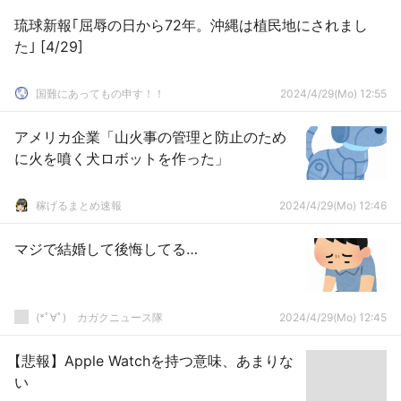
琉球新報｢屈辱の日から72年。沖縄は植民地にされまし
た｣ [4/29]
国難にあってもの申す！！
2024/4/29(Mo) 12:55
アメリカ企業「山火事の管理と防止のため
に火を噴く犬ロボットを作った」
稼げるまとめ速報
2024/4/29(Mo) 12:46
マジで結婚して後悔してる…
(*ﾟ∀ﾟ)ゞカガクニュース隊
2024/4/29(Mo) 12:45
【悲報】Apple Watchを持つ意味、あまりな
い