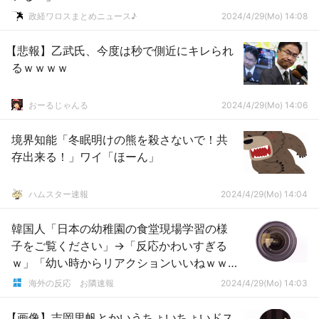
ｗｗｗｗｗｗｗ
政経ワロスまとめニュース♪
2024/4/29(Mo) 14:08
【悲報】乙武氏、今度は秒で側近にキレられ
るｗｗｗｗ
おーるじゃんる
2024/4/29(Mo) 14:06
境界知能「冬眠明けの熊を殺さないで！共
存出来る！」ワイ「ほーん」
ハムスター速報
2024/4/29(Mo) 14:04
韓国人「日本の幼稚園の食堂現場学習の様
子をご覧ください」→「反応かわいすぎる
ｗ」「幼い時からリアクションいいねｗｗ
ｗ」「韓国もあのような教育をさせなけれ
海外の反応 お隣速報
2024/4/29(Mo) 14:03
ばならない」
【画像】吉岡里帆とかいうちょいちょいドス