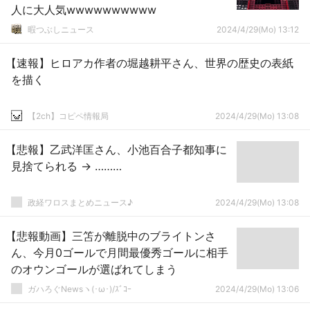
人に大人気wwwwwwwwww
暇つぶしニュース
2024/4/29(Mo) 13:12
【速報】ヒロアカ作者の堀越耕平さん、世界の歴史の表紙
を描く
【2ch】コピペ情報局
2024/4/29(Mo) 13:08
【悲報】乙武洋匡さん、小池百合子都知事に
見捨てられる → ………
政経ワロスまとめニュース♪
2024/4/29(Mo) 13:08
【悲報動画】三笘が離脱中のブライトンさ
ん、今月0ゴールで月間最優秀ゴールに相手
のオウンゴールが選ばれてしまう
ガハろぐNewsヽ(･ω･)/ｽﾞｺｰ
2024/4/29(Mo) 13:06