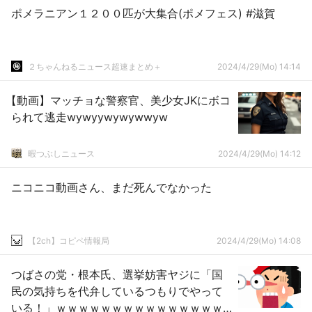
ポメラニアン１２００匹が大集合(ポメフェス) #滋賀
２ちゃんねるニュース超速まとめ＋
2024/4/29(Mo) 14:14
【動画】マッチョな警察官、美少女JKにボコ
られて逃走wywyywywywwyw
暇つぶしニュース
2024/4/29(Mo) 14:12
ニコニコ動画さん、まだ死んでなかった
【2ch】コピペ情報局
2024/4/29(Mo) 14:08
つばさの党・根本氏、選挙妨害ヤジに「国
民の気持ちを代弁しているつもりでやって
いる！」ｗｗｗｗｗｗｗｗｗｗｗｗｗｗｗ