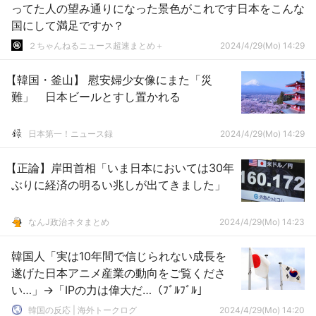
ってた人の望み通りになった景色がこれです日本をこんな
国にして満足ですか？
２ちゃんねるニュース超速まとめ＋
2024/4/29(Mo) 14:29
【韓国・釜山】 慰安婦少女像にまた「災
難」 日本ビールとすし置かれる
日本第一！ニュース録
2024/4/29(Mo) 14:29
【正論】岸田首相「いま日本においては30年
ぶりに経済の明るい兆しが出てきました」
なんJ政治ネタまとめ
2024/4/29(Mo) 14:23
韓国人「実は10年間で信じられない成長を
遂げた日本アニメ産業の動向をご覧くださ
い…」→「IPの力は偉大だ…（ﾌﾞﾙﾌﾞﾙ」
韓国の反応 | 海外トークログ
2024/4/29(Mo) 14:20