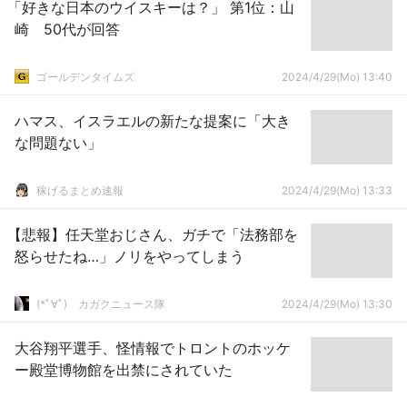
「好きな日本のウイスキーは？」 第1位：山
崎 50代が回答
ゴールデンタイムズ
2024/4/29(Mo) 13:40
ハマス、イスラエルの新たな提案に「大き
な問題ない」
稼げるまとめ速報
2024/4/29(Mo) 13:33
【悲報】任天堂おじさん、ガチで「法務部を
怒らせたね…」ノリをやってしまう
(*ﾟ∀ﾟ)ゞカガクニュース隊
2024/4/29(Mo) 13:30
大谷翔平選手、怪情報でトロントのホッケ
ー殿堂博物館を出禁にされていた