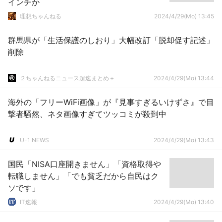
インチか
理想ちゃんねる
2024/4/29(Mo) 13:45
群馬県が「生活保護のしおり」大幅改訂「脱却促す記述」
削除
２ちゃんねるニュース超速まとめ＋
2024/4/29(Mo) 13:44
海外の「フリーWiFi画像」が『見事すぎるいけずさ』で目
撃者騒然、ネタ画像すぎてツッコミが殺到中
U-1 NEWS
2024/4/29(Mo) 13:43
国民「NISA口座開きません」「資格取得や
転職しません」「でも貧乏だから自民はク
ソです」
IT速報
2024/4/29(Mo) 13:40