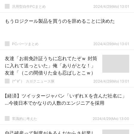
汎用型自作PCまとめ
2024/4/29(Mo) 13:01
もうロジクール製品を買うのを辞めることに決めた
PCパーツまとめ
2024/4/29(Mo) 13:01
友達「お前免許証うちに忘れてたぞｗ 封筒
に入れて送っといた」俺「ありがとな！」
友達「（この間借りた金も忍ばしとこｗ）
(*ﾟ∀ﾟ)ゞカガクニュース隊
2024/4/29(Mo) 13:01
【経済】ツイッタージャパン「いずれＸを含んだ社名に」
…今後日本でかなりの人数のエンジニアを採用
常識的に考えた
2024/4/29(Mo) 13:00
自己破産って制度があるんだからさ起業し