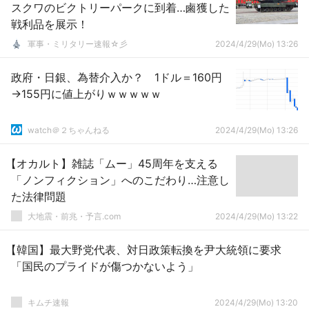
スクワのビクトリーパークに到着…鹵獲した
戦利品を展示！
軍事・ミリタリー速報☆彡
2024/4/29(Mo) 13:26
政府・日銀、為替介入か？ 1ドル＝160円
→155円に値上がりｗｗｗｗｗ
watch＠２ちゃんねる
2024/4/29(Mo) 13:26
【オカルト】雑誌「ムー」45周年を支える
「ノンフィクション」へのこだわり…注意し
た法律問題
大地震・前兆・予言.com
2024/4/29(Mo) 13:22
【韓国】最大野党代表、対日政策転換を尹大統領に要求
「国民のプライドが傷つかないよう」
キムチ速報
2024/4/29(Mo) 13:20