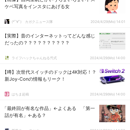
ケベ写真をインスタにあげる女
(*ﾟ∀ﾟ)ゞカガクニュース隊
2024/4/29(Mo) 14:01
【実際】昔のインターネットってどんな感じ
だったの？？？？？？？？？？
ライフハックちゃんねる弐式
2024/4/29(Mo) 14:00
【噂】次世代スイッチのドックは4K対応！？
新Joy-Conの情報もリーク！
はちま起稿
2024/4/29(Mo) 14:00
「最終回が有名な作品」←よくある 「第一
話が有名」←ある？