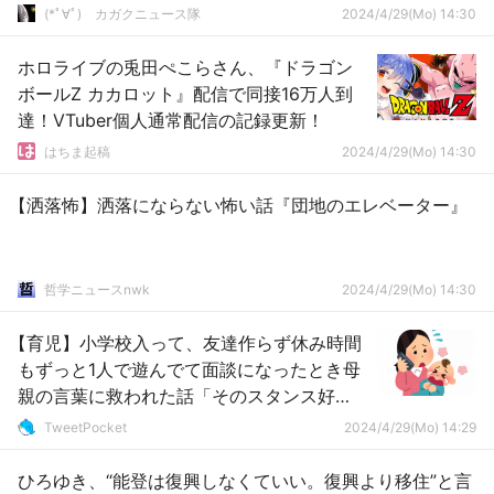
(*ﾟ∀ﾟ)ゞカガクニュース隊
2024/4/29(Mo) 14:30
ホロライブの兎田ぺこらさん、『ドラゴン
ボールZ カカロット』配信で同接16万人到
達！VTuber個人通常配信の記録更新！
はちま起稿
2024/4/29(Mo) 14:30
【洒落怖】洒落にならない怖い話『団地のエレベーター』
哲学ニュースnwk
2024/4/29(Mo) 14:30
【育児】小学校入って、友達作らず休み時間
もずっと1人で遊んでて面談になったとき母
親の言葉に救われた話「そのスタンス好
き」
TweetPocket
2024/4/29(Mo) 14:29
ひろゆき、“能登は復興しなくていい。復興より移住”と言