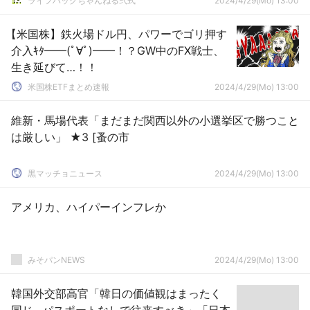
ライフハックちゃんねる弐式
2024/4/29(Mo) 13:00
【米国株】鉄火場ドル円、パワーでゴリ押す
介入ｷﾀ━━(ﾟ∀ﾟ)━━！？GW中のFX戦士、
生き延びて…！！
米国株ETFまとめ速報
2024/4/29(Mo) 13:00
維新・馬場代表「まだまだ関西以外の小選挙区で勝つこと
は厳しい」 ★3 [蚤の市
黒マッチョニュース
2024/4/29(Mo) 13:00
アメリカ、ハイパーインフレか
みそパンNEWS
2024/4/29(Mo) 13:00
韓国外交部高官「韓日の価値観はまったく