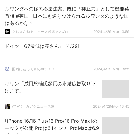
ルワンダへの移民移送法案、既に「抑止力」として機能英
首相 #英国 | 日本にも送りつけられるルワンダのような国
はあるかな？
２ちゃんねるニュース超速まとめ＋
2024/4/29(Mo) 13:59
ドイツ「G7最低は渡さん」 [4/29]
国難にあってもの申す！！
2024/4/29(Mo) 13:55
キリン「成田悠輔氏起用の氷結広告取り下
げます」
(*ﾟ∀ﾟ)ゞカガクニュース隊
2024/4/29(Mo) 13:45
｢iPhone 16/16 Plus/16 Pro/16 Pro Max｣の
モックが公開 Proは6.1インチ･ProMaxは6.9