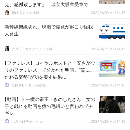
え、感謝致します」 瑞宝大綬章受章で
稼げるまとめ速報
2024/4/29(Mo) 14:17
新幹線架線切れ、現場で爆発が起こり怪我
人発生
(*ﾟ∀ﾟ)ゞカガクニュース隊
2024/4/29(Mo) 14:15
【ファミレス】ロイヤルホストと「安さがウ
リのファミレス」で分かれた明暗。“質にこ
だわる姿勢”が功を奏す結果に
米国株ETFまとめ速報
2024/4/29(Mo) 14:15
【動画】トー横の帝王・きのしたさん 女の
子と戯れる動画を猿の毛繕いと言われブチ
ギレ
もみあげチャ～シュ～
2024/4/29(Mo) 14:15