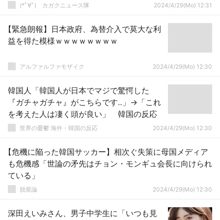
(*ﾟ∀ﾟ)ゞカガクニュース隊
2024/4/29(Mo) 12:31
【緊急朗報】日本政府、為替介入で莫大な利
益を得た模様ｗｗｗｗｗｗｗｗ
アルファルファモザイク
2024/4/29(Mo) 12:30
韓国人「韓国人が日本でマジで驚愕した
『ガチャガチャ』がこちらです‥」→「これ
を考えた人は凄く頭が良い」 韓国の反応
世界の憂鬱 海外・韓国の反応
2024/4/29(Mo) 12:30
【危機に陥った韓国サッカー】相次ぐ失策に母国メディア
も危機感「世論の矛先はチョン・モンギュ会長に向けられ
ている」
脱亜論
2024/4/29(Mo) 12:30
深田えいみさん、男子中学生に「いつも見