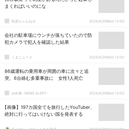
まくればいいのにな
投資ちゃんねる
2024/4/29(Mo) 13:00
会社の駐車場にウンチが落ちていたので防
犯カメラで犯人を確認した結果
くまニュース
2024/4/29(Mo) 13:00
86歳運転の乗用車が周囲の車に次々と追
突、6台絡む多重事故に 女性1人死亡
ゆめ痛 -NEWS ALERT-
2024/4/29(Mo) 13:00
【画像】197カ国全てを旅行したYouTuber、
絶対に行ってはいけない国を発表する