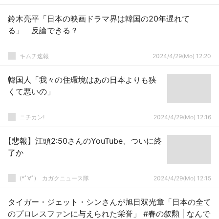
鈴木亮平「日本の映画ドラマ界は韓国の20年遅れて
る」 反論できる？
キムチ速報
2024/4/29(Mo) 12:20
韓国人「我々の住環境はあの日本よりも狭
くて悪いの」
ニチカン!
2024/4/29(Mo) 12:16
【悲報】江頭2:50さんのYouTube、ついに終
了か
(*ﾟ∀ﾟ)ゞカガクニュース隊
2024/4/29(Mo) 12:15
タイガー・ジェット・シンさんが旭日双光章「日本の全て
のプロレスファンに与えられた栄誉」 #春の叙勲 | なんで