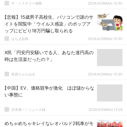
ザ・ミステリー体験
2024/4/29(Mo) 13:30
【悲報】15歳男子高校生、パソコンで謎のサ
イトを閲覧中「ウイルス感染」のポップア
ップにビビり18万円騙し取られる
はちま起稿
2024/4/29(Mo) 13:30
X民「円安円安騒いでる人、あなた達円高の
時は生活楽だったの？」
投資ちゃんねる
2024/4/29(Mo) 13:30
【中国】EV、価格競争が激化 ほぼ儲からな
い事態に
日本第一！ニュース録
2024/4/29(Mo) 13:29
めちゃめちゃキレイなレオパルド2戦車がモ