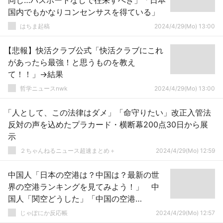
同じ…パスポートなしで往来すべき」「日本
国内でもかなりコンセンサスを得ている」
はちま起稿
2024/4/29(Mo) 13:00
【悲報】快活クラブ公式「快活クラブにこれ
があったら最強！と思うものを教え
て！！」→結果
哲学ニュースnwk
2024/4/29(Mo) 13:00
「人として、この法律はダメ」「命守りたい」改正入管法
反対の声を込めたプラカード・横断幕200点30日から展
示
２ちゃんねるニュース超速まとめ＋
2024/4/29(Mo) 12:59
中国人「日本の空港は？中国は？最新の世
界の空港ランキングを見てみよう！」 中
国人「関空どうした」「中国の空港
は・・」
じゃぽにか反応帳
2024/4/29(Mo) 12:57