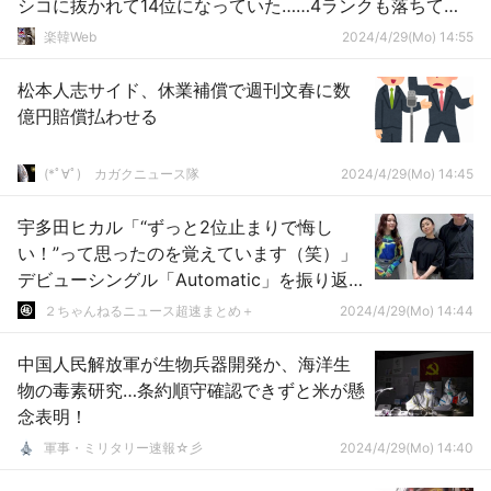
シコに抜かれて14位になっていた……4ランクも落ちてま
すよ？
楽韓Web
2024/4/29(Mo) 14:55
松本人志サイド、休業補償で週刊文春に数
億円賠償払わせる
(*ﾟ∀ﾟ)ゞカガクニュース隊
2024/4/29(Mo) 14:45
宇多田ヒカル「“ずっと2位止まりで悔し
い！”って思ったのを覚えています（笑）」
デビューシングル「Automatic」を振り返る
#ラジオ | Automatic／time will tell
２ちゃんねるニュース超速まとめ＋
2024/4/29(Mo) 14:44
中国人民解放軍が生物兵器開発か、海洋生
物の毒素研究…条約順守確認できずと米が懸
念表明！
軍事・ミリタリー速報☆彡
2024/4/29(Mo) 14:40