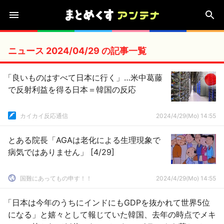
ニュース 2024/04/29 の記事一覧
「良いものはすべて日本に行く」…米中葛藤
で反射利益を得る日本＝韓国の反応
カイカイ反応通信
2024/4/29(Mo) 14:55
とある院長「AGAは老化による生理現象で
病気ではありません」 [4/29]
国難にあってもの申す！！
2024/4/29(Mo) 14:55
「日本は今年のうちにインドにもGDPを抜かれて世界5位
になる」と嬉々として報じていた韓国、去年の時点でメキ