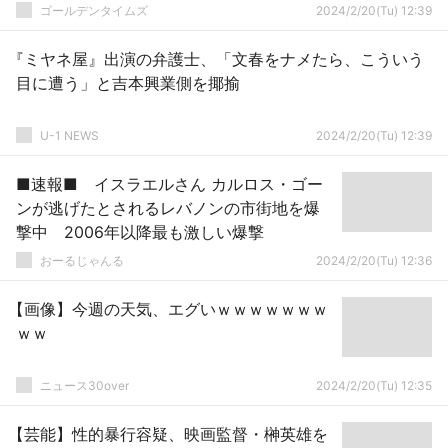
ゴールデンタイムズ
2024/2/20(Tu) 12:39
『ミヤネ屋』出演の弁護士、「文春をナメたら、こういう
目に遭う」と吉本興業側を揶揄
U-1 NEWS
2024/2/20(Tu) 12:39
■速報■ イスラエルさん カルロス・ゴー
ンが逃げたとされるレバノンの市街地を爆
撃中 2006年以降最も激しい爆撃
おーるじゃんる
2024/2/20(Tu) 12:36
【画像】今週の天気、エグいｗｗｗｗｗｗｗ
ｗｗ
ニュース30over
2024/2/20(Tu) 12:35
【芸能】性的暴行容疑、映画監督・榊英雄を