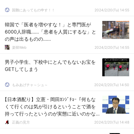
国難にあってもの申す！！
2024/2/20(Tu) 14:55
韓国で「医者を増やすな！」と専門医が
6000人辞職……「患者を人質にするな」と
の声は出るものの……
楽韓Web
2024/2/20(Tu) 14:55
男子小学生、下校中にとんでもないお宝を
GETしてしまう
もみあげチャ～シュ～
2024/2/20(Tu) 14:50
【日本酒配り】立憲・岡田ｶﾝｼﾞﾁｮｰ「何もな
くて行くのは気が引けるということで酒を
持って行ったというのが実態に近いのかな
と」（動画）
正義の見方
2024/2/20(Tu) 14:48