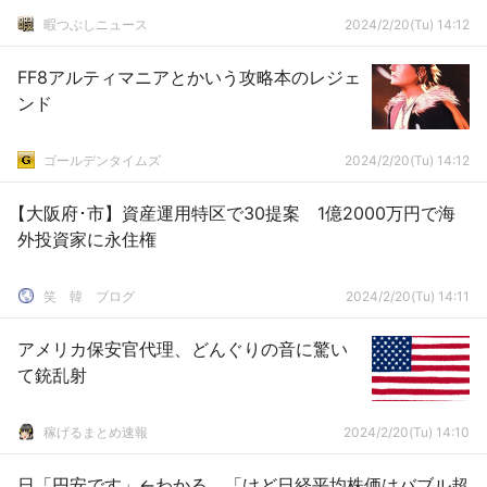
暇つぶしニュース
2024/2/20(Tu) 14:12
FF8アルティマニアとかいう攻略本のレジェ
ンド
ゴールデンタイムズ
2024/2/20(Tu) 14:12
【大阪府･市】資産運用特区で30提案 1億2000万円で海
外投資家に永住権
笑 韓 ブログ
2024/2/20(Tu) 14:11
アメリカ保安官代理、どんぐりの音に驚い
て銃乱射
稼げるまとめ速報
2024/2/20(Tu) 14:10
日「円安です」←わかる 「けど日経平均株価はバブル超