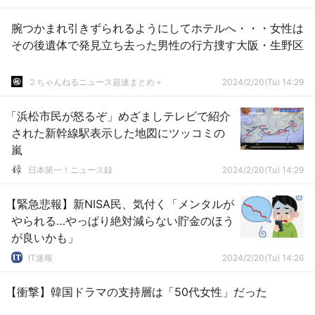
腕つかまれ引きずられるようにしてホテルへ・・・女性は
その後遺体で発見立ち去った男性の行方捜す大阪・生野区
２ちゃんねるニュース超速まとめ＋
2024/2/20(Tu) 14:29
「浜松市民が怒るぞ」めざましテレビで紹介
された新幹線駅表示した地図にツッコミの
嵐
日本第一！ニュース録
2024/2/20(Tu) 14:29
【緊急悲報】新NISA民、気付く「メンタルが
やられる…やっぱり絶対減らない貯金のほう
が良いかも」
IT速報
2024/2/20(Tu) 14:26
【衝撃】韓国ドラマの支持層は「50代女性」だった