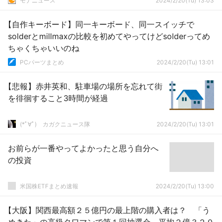
モナニュース
2024/2/20(Tu) 13:03
明拒否して逃亡
【自作キーボード】同一キーボード、同一スイッチで
solderとmillmaxの比較を初めてやってけどsolderってめ
ちゃくちゃいいのね
PCパーツまとめ
2024/2/20(Tu) 13:01
【悲報】赤井英和、駐車場の場所を忘れて街
を徘徊すること3時間が経過
(*ﾟ∀ﾟ)ゞカガクニュース隊
2024/2/20(Tu) 13:01
お前らが一番やってよかったと思う自分へ
の投資
米国株ETFまとめ速報
2024/2/20(Tu) 13:00
【大阪】関西最高額２５億円の最上階の購入者は？ 「う