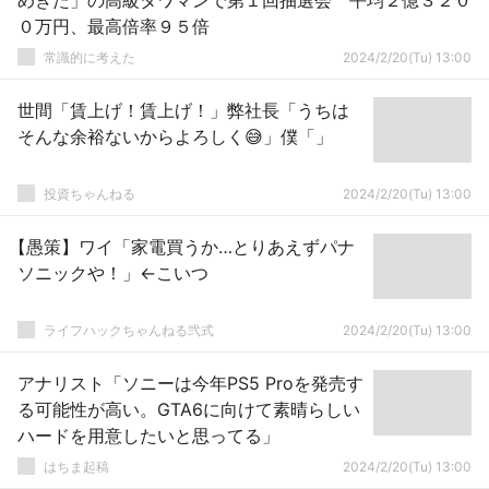
めきた」の高級タワマンで第１回抽選会 平均２億３２０
０万円、最高倍率９５倍
常識的に考えた
2024/2/20(Tu) 13:00
世間「賃上げ！賃上げ！」弊社長「うちは
そんな余裕ないからよろしく😅」僕「」
投資ちゃんねる
2024/2/20(Tu) 13:00
【愚策】ワイ「家電買うか…とりあえずパナ
ソニックや！」←こいつ
ライフハックちゃんねる弐式
2024/2/20(Tu) 13:00
アナリスト「ソニーは今年PS5 Proを発売す
る可能性が高い。GTA6に向けて素晴らしい
ハードを用意したいと思ってる」
はちま起稿
2024/2/20(Tu) 13:00