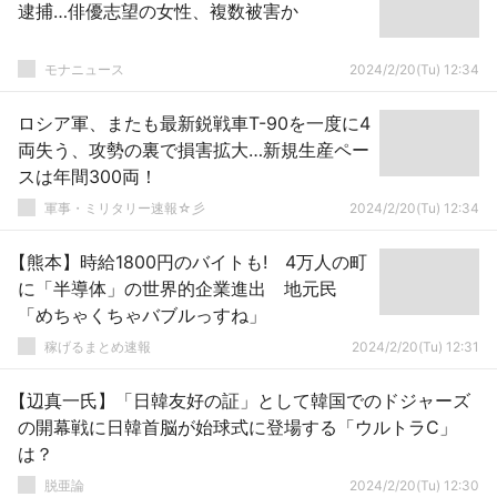
逮捕…俳優志望の女性、複数被害か
モナニュース
2024/2/20(Tu) 12:34
ロシア軍、またも最新鋭戦車T-90を一度に4
両失う、攻勢の裏で損害拡大…新規生産ペー
スは年間300両！
軍事・ミリタリー速報☆彡
2024/2/20(Tu) 12:34
【熊本】時給1800円のバイトも! 4万人の町
に「半導体」の世界的企業進出 地元民
「めちゃくちゃバブルっすね」
稼げるまとめ速報
2024/2/20(Tu) 12:31
【辺真一氏】「日韓友好の証」として韓国でのドジャーズ
の開幕戦に日韓首脳が始球式に登場する「ウルトラC」
は？
脱亜論
2024/2/20(Tu) 12:30