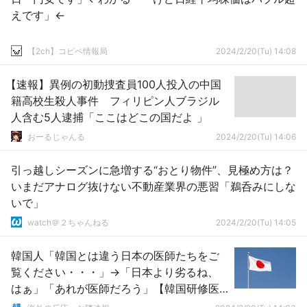
えです」←
【2ch】コピペ情報局
2024/2/20(Tu) 14:08
【速報】異例の初動捜査員100人投入の中国
籍高校生殺人事件 フィリピン人ブラジル
人含む5人逮捕「ここはどこの国だよ 」
おーるじゃんる
2024/2/20(Tu) 14:06
引っ越しシーズンに急増する“おとり物件”、見極め方は？
いまだアナログ抜けない不動産業界の悪習「鵜呑みにしな
いで」
watch＠２ちゃんねる
2024/2/20(Tu) 14:05
韓国人「韓国とは違う日本の医師たちをご
覧ください・・・」→「日本より劣るね、
はぁ」「あれが医師だろう」【韓国研修医
の集団辞職事態】