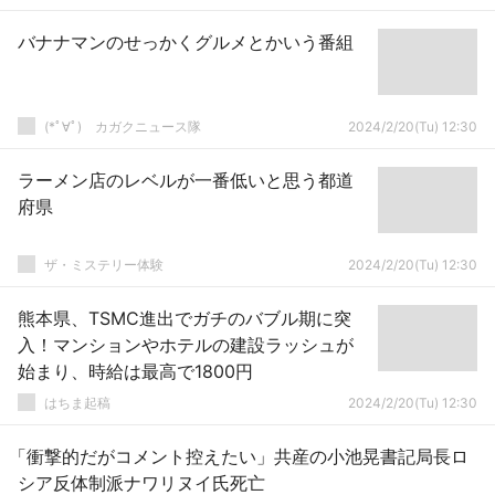
バナナマンのせっかくグルメとかいう番組
(*ﾟ∀ﾟ)ゞカガクニュース隊
2024/2/20(Tu) 12:30
ラーメン店のレベルが一番低いと思う都道
府県
ザ・ミステリー体験
2024/2/20(Tu) 12:30
熊本県、TSMC進出でガチのバブル期に突
入！マンションやホテルの建設ラッシュが
始まり、時給は最高で1800円
はちま起稿
2024/2/20(Tu) 12:30
「衝撃的だがコメント控えたい」共産の小池晃書記局長ロ
シア反体制派ナワリヌイ氏死亡