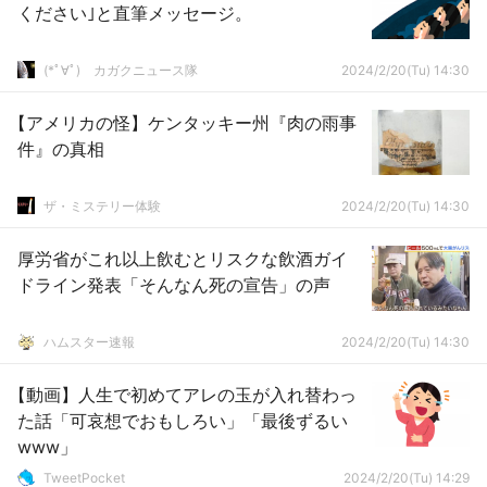
ください｣と直筆メッセージ。
(*ﾟ∀ﾟ)ゞカガクニュース隊
2024/2/20(Tu) 14:30
【アメリカの怪】ケンタッキー州『肉の雨事
件』の真相
ザ・ミステリー体験
2024/2/20(Tu) 14:30
厚労省がこれ以上飲むとリスクな飲酒ガイ
ドライン発表「そんなん死の宣告」の声
ハムスター速報
2024/2/20(Tu) 14:30
【動画】人生で初めてアレの玉が入れ替わっ
た話「可哀想でおもしろい」「最後ずるい
www」
TweetPocket
2024/2/20(Tu) 14:29