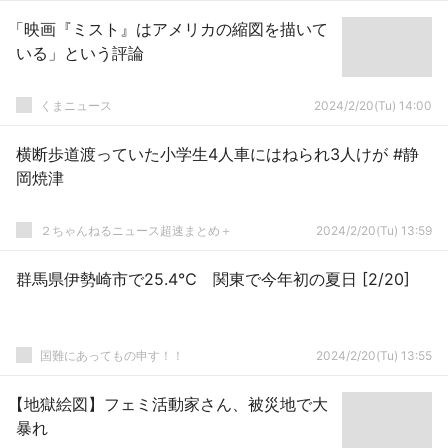
「映画『ミスト』はアメリカの縮図を描いて
いる」という評論
くまニュース
2024/2/20(Tu) 14:00
横断歩道渡っていた小学生4人車にはねられ3人けが #静
岡焼津
２ちゃんねるニュース超速まとめ＋
2024/2/20(Tu) 13:59
群馬県伊勢崎市で25.4℃ 関東で今年初の夏日 [2/20]
国難にあってもの申す！！
2024/2/20(Tu) 13:55
【地獄絵図】フェミ活動家さん、被災地で大
暴れ