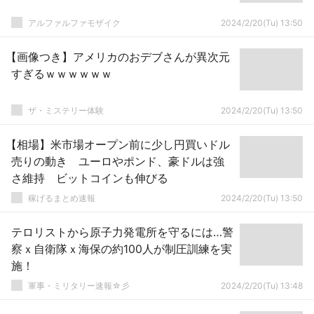
アルファルファモザイク
2024/2/20(Tu) 13:50
【画像つき】アメリカのおデブさんが異次元
すぎるｗｗｗｗｗｗ
ザ・ミステリー体験
2024/2/20(Tu) 13:50
【相場】米市場オープン前に少し円買いドル
売りの動き ユーロやポンド、豪ドルは強
さ維持 ビットコインも伸びる
稼げるまとめ速報
2024/2/20(Tu) 13:50
テロリストから原子力発電所を守るには…警
察ｘ自衛隊ｘ海保の約100人が制圧訓練を実
施！
軍事・ミリタリー速報☆彡
2024/2/20(Tu) 13:48