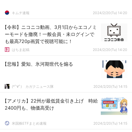
キムチ速報
2024/2/20(Tu) 14:20
【令和】ニコニコ動画、3月1日からエコノミ
ーモードを撤廃！一般会員・未ログインで
も最高720p画質で視聴可能に！
はちま起稿
2024/2/20(Tu) 14:20
【悲報】愛知、氷河期世代を煽る
(*ﾟ∀ﾟ)ゞカガクニュース隊
2024/2/20(Tu) 14:15
【アメリカ】22州が最低賃金引き上げ 時給
2400円も、物価高受け
米国株ETFまとめ速報
2024/2/20(Tu) 14:15