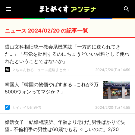
ニュース 2024/02/20 の記事一覧
盛山文科相旧統一教会系機関誌「一方的に送られてき
た…」「与党を批判するのにちょうどいい材料として使わ
れたということではないか」
２ちゃんねるニュース超速まとめ＋
2024/2/20(Tu) 14:59
韓国人「韓国の物価やばすぎる…これが2万
5000ウォンってマジか？」
カイカイ反応通信
2024/2/20(Tu) 14:55
婚活女子「結婚相談所、年齢より老けた男性ばかりで失
望…不倫相手の男性は60歳でも若 々しいのに」2/20