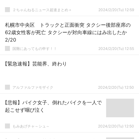
２ちゃんねるニュース超速まとめ＋
2024/2/20(Tu) 12:59
札幌市中央区 トラックと正面衝突 タクシー後部座席の
62歳女性客が死亡 タクシーが対向車線にはみ出したか
2/20
国難にあってもの申す！！
2024/2/20(Tu) 12:55
【緊急速報】芸能界、終わり
アルファルファモザイク
2024/2/20(Tu) 12:50
【悲報】バイク女子、倒れたバイクを一人で
起こせず咽び泣く
もみあげチャ～シュ～
2024/2/20(Tu) 12:50