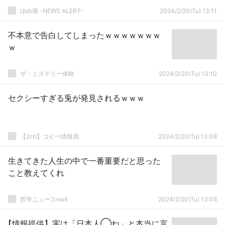
ゆめ痛 -NEWS ALERT-
2024/2/20(Tu) 13:11
不本意で告白してしまったｗｗｗｗｗｗｗ
ｗ
ザ・ミステリー体験
2024/2/20(Tu) 13:10
セクシーすぎる兎が発見されるｗｗｗ
【2ch】コピペ情報局
2024/2/20(Tu) 13:08
生きてきた人生の中で一番重要だと思った
こと教えてくれ
哲学ニュースnwk
2024/2/20(Tu) 13:08
【情報提供】実は「日本人◯ね」と本当に言