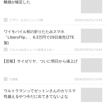
離婚が確定した
(*ﾟ∀ﾟ)ゞカガクニュース隊
2024/2/20(Tu) 13:45
ワイモバイル初の折りたたみスマホ
「LiberoFlip」、6.3万円で29日発売(ZTE
製)
２ちゃんねるニュース超速まとめ＋
2024/2/20(Tu) 13:44
【悲報】サイゼリヤ、ついに明日から値上げ
IT速報
2024/2/20(Tu) 13:40
ウルトラマンってゼットンさんのカリスマ
性越えるやつ今だに出てきてないよな