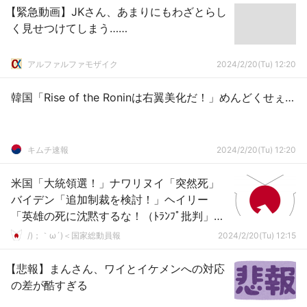
【緊急動画】JKさん、あまりにもわざとらし
く見せつけてしまう……
アルファルファモザイク
2024/2/20(Tu) 12:20
韓国「Rise of the Roninは右翼美化だ！」めんどくせぇ…
キムチ速報
2024/2/20(Tu) 12:20
米国「大統領選！」ナワリヌイ「突然死」
バイデン「追加制裁を検討！」ヘイリー
「英雄の死に沈黙するな！（ﾄﾗﾝﾌﾟ批判」ト
ランプ「米国で何が起きているのか認識し
/)；｀ω´)＜国家総動員報
2024/2/20(Tu) 12:15
た」→
【悲報】まんさん、ワイとイケメンへの対応
の差が酷すぎる