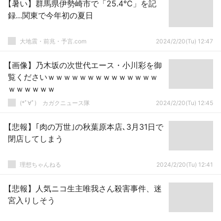
【暑い】群馬県伊勢崎市で「25.4℃」を記
録…関東で今年初の夏日
大地震・前兆・予言.com
2024/2/20(Tu) 12:47
【画像】乃木坂の次世代エース・小川彩を御
覧くださいｗｗｗｗｗｗｗｗｗｗｗｗｗｗ
ｗｗｗｗｗｗ
(*ﾟ∀ﾟ)ゞカガクニュース隊
2024/2/20(Tu) 12:45
【悲報】｢肉の万世｣の秋葉原本店､3月31日で
閉店してしまう
理想ちゃんねる
2024/2/20(Tu) 12:41
【悲報】人気ニコ生主唯我さん殺害事件、迷
宮入りしそう