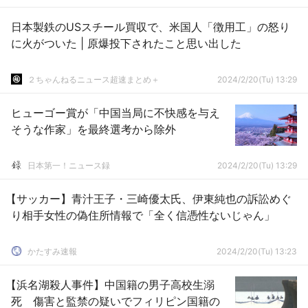
日本製鉄のUSスチール買収で、米国人「徴用工」の怒り
に火がついた | 原爆投下されたこと思い出した
２ちゃんねるニュース超速まとめ＋
2024/2/20(Tu) 13:29
ヒューゴー賞が「中国当局に不快感を与え
そうな作家」を最終選考から除外
日本第一！ニュース録
2024/2/20(Tu) 13:29
【サッカー】青汁王子・三崎優太氏、伊東純也の訴訟めぐ
り相手女性の偽住所情報で「全く信憑性ないじゃん」
かたすみ速報
2024/2/20(Tu) 13:23
【浜名湖殺人事件】中国籍の男子高校生溺
死 傷害と監禁の疑いでフィリピン国籍の