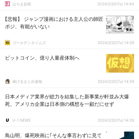
はちま起稿
2024/2/20(Tu) 14:40
【悲報】 ジャンプ漫画における主人公の師匠
ポジ、有能がいない
ゴールデンタイムズ
2024/2/20(Tu) 14:39
ビットコイン、億り人量産体制へ
稼げるまとめ速報
2024/2/20(Tu) 14:39
日本メディア業界が総力を結集した新事業が軒並み大爆
死、アメリカ企業は日本側の構想を一顧だにせず
U-1 NEWS
2024/2/20(Tu) 14:39
鳥山明、爆死映画に｢そんな事言わずに見て