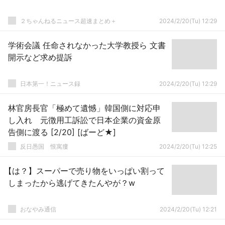
２ちゃんねるニュース超速まとめ＋
2024/2/20(Tu) 12:29
学術会議 任命されなかった大学教授ら 文書
開示など求め提訴
日本第一！ニュース録
2024/2/20(Tu) 12:29
林官房長官「極めて遺憾」韓国側に対応申
し入れ 元徴用工訴訟で日本企業の資金原
告側に渡る [2/20] [ばーど★]
反日愚国 恨寓瘻
2024/2/20(Tu) 12:25
【は？】スーパーで売り物をいっぱい割って
しまったから逃げてきたんやが？w
おなやみ通信
2024/2/20(Tu) 12:21