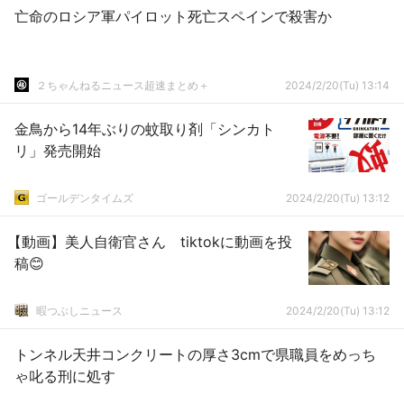
亡命のロシア軍パイロット死亡スペインで殺害か
２ちゃんねるニュース超速まとめ＋
2024/2/20(Tu) 13:14
金鳥から14年ぶりの蚊取り剤「シンカト
リ」発売開始
ゴールデンタイムズ
2024/2/20(Tu) 13:12
【動画】美人自衛官さん tiktokに動画を投
稿😊
暇つぶしニュース
2024/2/20(Tu) 13:12
トンネル天井コンクリートの厚さ3cmで県職員をめっち
ゃ叱る刑に処す