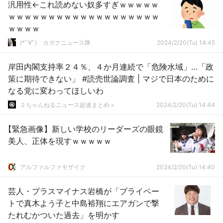
汎用性←これ読めない奴多すぎｗｗｗｗｗ
ｗｗｗｗｗｗｗｗｗｗｗｗｗｗｗｗｗｗｗ
ｗｗｗｗ
(*ﾟ∀ﾟ)ゞカガクニュース隊
2024/2/20(Tu) 14:45
岸田内閣支持率２４％、４か月連続で「危険水域」…「政
策に期待できない」 #読売世論調査 | マジで日本のために
なる党に変わってほしいわ
２ちゃんねるニュース超速まとめ＋
2024/2/20(Tu) 14:44
【緊急画像】新しい学校のリーダーズの眼鏡
美人、正体を現すｗｗｗｗｗ
アルファルファモザイク
2024/2/20(Tu) 14:40
芸人・プラスマイナス岩橋が「プライベー
トで真木よう子と中島裕翔にエアガンで撃
たれむかついた過去」を明かす