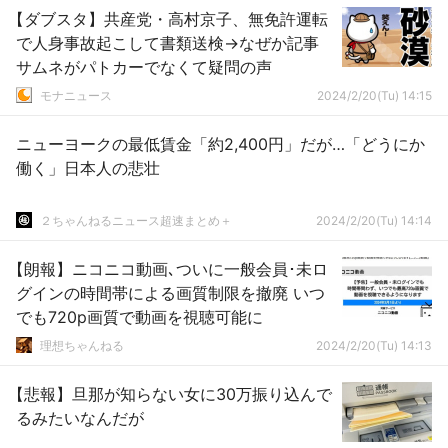
【ダブスタ】共産党・高村京子、無免許運転
で人身事故起こして書類送検→なぜか記事
サムネがパトカーでなくて疑問の声
モナニュース
2024/2/20(Tu) 14:15
ニューヨークの最低賃金「約2,400円」だが…「どうにか
働く」日本人の悲壮
２ちゃんねるニュース超速まとめ＋
2024/2/20(Tu) 14:14
【朗報】ニコニコ動画､ついに一般会員･未ロ
グインの時間帯による画質制限を撤廃 いつ
でも720p画質で動画を視聴可能に
理想ちゃんねる
2024/2/20(Tu) 14:13
【悲報】旦那が知らない女に30万振り込んで
るみたいなんだが