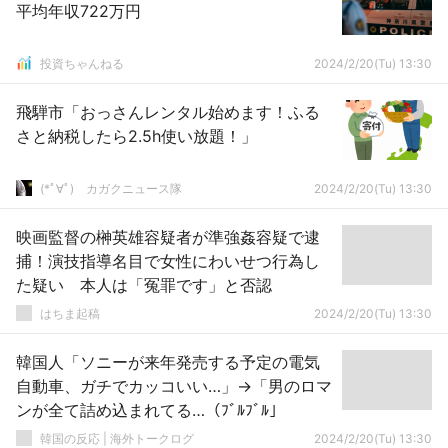
平均年収722万円
投資ちゃんねる
2024/2/20(Tu) 13:30
飛騨市「おっさんレンタル始めます！ふる
さと納税したら2.5h使い放題！」
(*ﾟ∀ﾟ)ゞカガクニュース隊
2024/2/20(Tu) 13:30
映画監督の榊英雄容疑者が準強姦容疑で逮
捕！演技指導名目で女性にわいせつ行為し
た疑い 本人は「冤罪です」と否認
はちま起稿
2024/2/20(Tu) 13:30
韓国人「ソニーが来年発売する予定の電気
自動車、ガチでカッコいい…」→「男のロマ
ンが全て詰め込まれてる…（ﾌﾞﾙﾌﾞﾙ」
韓国の反応 | 海外トークログ
2024/2/20(Tu) 13:30