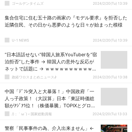
ゴールデンタイムズ
2024/2/20(Tu) 13:39
集合住宅に住む五十路の画家の『モデル要求』を拒否した
近隣住民、その日から悪夢のような日々が始まった模様
U-1 NEWS
2024/2/20(Tu) 13:39
“日本語話せない”韓国人旅系YouTuberを“宿
泊拒否”した事件 → 韓国人の意外な反応が
ネットで話題に → ｗｗｗｗｗｗｗｗｗｗｗ
ｗｗｗｗｗｗｗｗｗｗｗ
政経ワロスまとめニュース♪
2024/2/20(Tu) 13:38
中国「ﾃﾞﾌﾚ突入と大暴落！」中国政府「一
人っ子政策！（大誤算」日本「東証時価総
額がｱｼﾞｱ1位！（株価暴騰」TOPIXとグロー
ス「堅調推移（東証に集まった資金が行き
/)；｀ω´)＜国家総動員報
2024/2/20(Tu) 13:33
渡る」→
警察「民事事件の為、介入出来ません」←