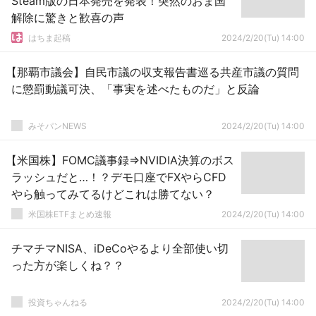
Steam版の日本発売を発表！突然のおま国
解除に驚きと歓喜の声
はちま起稿
2024/2/20(Tu) 14:00
【那覇市議会】自民市議の収支報告書巡る共産市議の質問
に懲罰動議可決、「事実を述べたものだ」と反論
みそパンNEWS
2024/2/20(Tu) 14:00
【米国株】FOMC議事録⇒NVIDIA決算のボス
ラッシュだと…！？デモ口座でFXやらCFD
やら触ってみてるけどこれは勝てない？
米国株ETFまとめ速報
2024/2/20(Tu) 14:00
チマチマNISA、iDeCoやるより全部使い切
った方が楽しくね？？
投資ちゃんねる
2024/2/20(Tu) 14:00