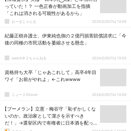
っていた！？ 一色正春が動画加工を指摘
「これは消される可能性があるから」
おーるじゃんる
2024/2/20(Tu) 13:06
紀藤正樹弁護士、伊東純也側の２億円損害賠償請求に「今
後の同種の市民活動を萎縮させる懸念」
watch＠２ちゃんねる
2024/2/20(Tu) 13:05
資格持ち大卒「じゃあこれして」高卒4年目
ワイ「お前がやれよ」←これwwww
ニュース30over
2024/2/20(Tu) 13:05
【ブーメラン】立憲・梅谷守「恥ずかしくな
いのか。政治家として潔さを示すべき
だ！」→選挙区内で有権者に日本酒を配っ
たと発覚すると「認識不足」「軽率」と説