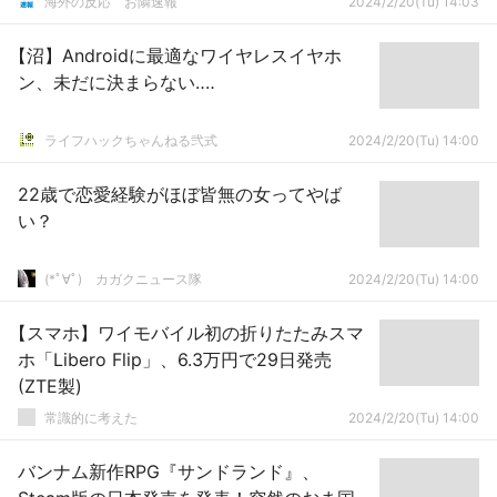
海外の反応 お隣速報
2024/2/20(Tu) 14:03
【沼】Androidに最適なワイヤレスイヤホ
ン、未だに決まらない‥‥
ライフハックちゃんねる弐式
2024/2/20(Tu) 14:00
22歳で恋愛経験がほぼ皆無の女ってやば
い？
(*ﾟ∀ﾟ)ゞカガクニュース隊
2024/2/20(Tu) 14:00
【スマホ】ワイモバイル初の折りたたみスマ
ホ「Libero Flip」、6.3万円で29日発売
(ZTE製)
常識的に考えた
2024/2/20(Tu) 14:00
バンナム新作RPG『サンドランド』、