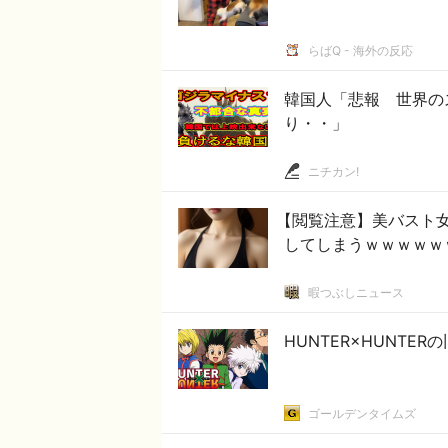
らばQ - 海外の反応
韓国人「悲報 世界の
り・・」
ニチカン!
【閲覧注意】美バスト
してしまうｗｗｗｗｗ
暇つぶしニュース
HUNTER×HUNTE
ゴールデンタイムズ