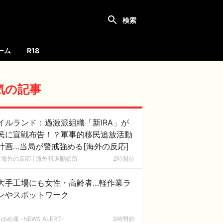
ーム
R18
気の記事
イルランド：過激派組織「新IRA」が
民に宣戦布告！？軍事的移民追放活動
計画…当局が警戒強める[海外の反応]
海外の反応 | 海外報道翻訳所
2時間前
大手工場にも女性・高齢者…軽作業ラ
ンやスポットワーク
ゆめ痛 -NEWS ALERT-
3時間前