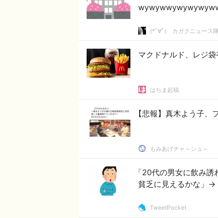
wywywwywywywyw
(*ﾟ∀ﾟ)ゞカガクニュース
マクドナルド、レジ袋
はちま起稿
【悲報】真木よう子、
もみあげチャ～シュ～
「20代の男女に飲み誘
貧乏に見えるかな」→
TweetPocket