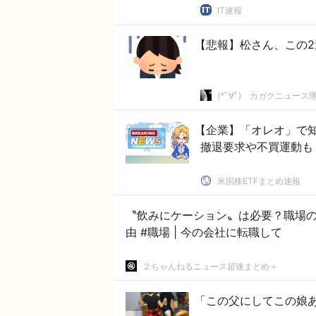
IT速報
【悲報】松さん、この
(*ﾟ∀ﾟ)ゞカガクニュース
【企業】「オレオ」で
撤退要求や不買運動も
米国株ETFまとめ速報
〝飲みにケーション〟は必要？職場
由 #職場 | 今の会社に転職して
２ちゃんねるニュース超速まとめ＋
「この父にしてこの娘