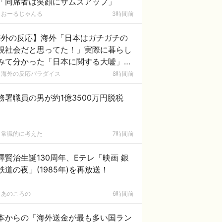
「同席者は笑顔にサムズアップ」
おーるじゃんる
3時間前
海外の反応】海外「日本はガチガチの
視社会だと思ってた！」実際に暮らし
みて分かった「日本に関する大嘘」に
国人が大盛り上がり
海外の反応パラダイス
8時間前
務署職員の男が約1億3500万円脱税
常識的に考えた
7時間前
澤賢治生誕130周年、Eテレ「映画 銀
鉄道の夜」(1985年)を再放送！
あのころの
6時間前
本からの「海外送金が最も多い国ラン