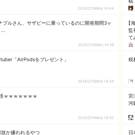
稿
2024/2/19(Mo) 14:44
ナブルさん、サザビーに乗っているのに開発期間3ヶ
【
う…
監
て
外
2024/2/19(Mo) 14:39
uber「AirPodsをプレゼント」
税
2024/2/19(Mo) 14:34
怪ｗｗｗｗｗｗｗ
宮
河
2024/2/19(Mo) 14:30
何故か嫌われるやつ
日