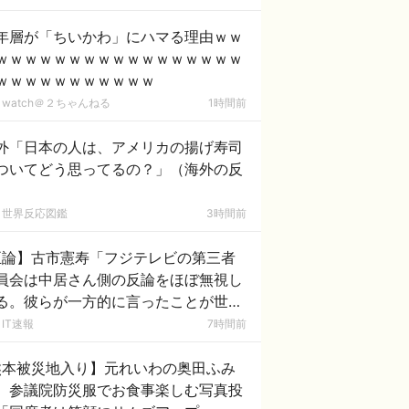
年層が「ちいかわ」にハマる理由ｗｗ
ｗｗｗｗｗｗｗｗｗｗｗｗｗｗｗｗｗ
ｗｗｗｗｗｗｗｗｗｗｗ
watch＠２ちゃんねる
1時間前
外「日本の人は、アメリカの揚げ寿司
ついてどう思ってるの？」（海外の反
）
世界反応図鑑
3時間前
正論】古市憲寿「フジテレビの第三者
員会は中居さん側の反論をほぼ無視し
る。彼らが一方的に言ったことが世の
に定着してしまう」
IT速報
7時間前
熊本被災地入り】元れいわの奥田ふみ
、参議院防災服でお食事楽しむ写真投