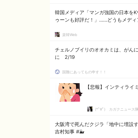
韓国メディア「マンガ強国の日本をK
ゥーンも好評だ！」……どうもメディ
楽韓Web
チェルノブイリのオオカミは、がん
に 2/19
国難にあってもの申す！！
【悲報】インティライ
(*ﾟ∀ﾟ)ゞカガクニュース
大阪湾で死んだクジラ「地中に埋設
吉村知事 #🐳