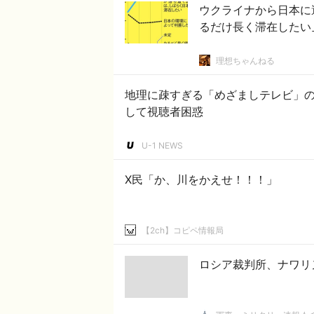
ウクライナから日本に
るだけ長く滞在したい
理想ちゃんねる
地理に疎すぎる「めざましテレビ」
して視聴者困惑
U-1 NEWS
X民「か、川をかえせ！！！」
【2ch】コピペ情報局
ロシア裁判所、ナワリ