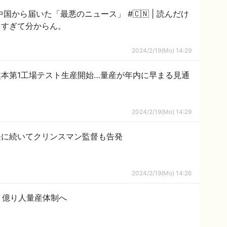
ら届いた「最悪のニュース」 #🇨🇳 | 読んだけ
多すぎて分からん。
2024/2/19(Mo) 14:29
熊本第1工場テスト生産開始…量産が年内に早まる見通
2024/2/19(Mo) 14:29
長に続いてクリンスマン監督も告発
2024/2/19(Mo) 14:26
、億り人量産体制へ