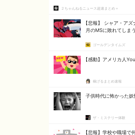
２ちゃんねるニュース超速まとめ＋
【悲報】 シャア・アズ
月のMSに敗れてしま
ゴールデンタイムズ
【感動】アメリカ人Yout
稼げるまとめ速報
子供時代に怖かった妖
ザ・ミステリー体験
【悲報】学校や職場で