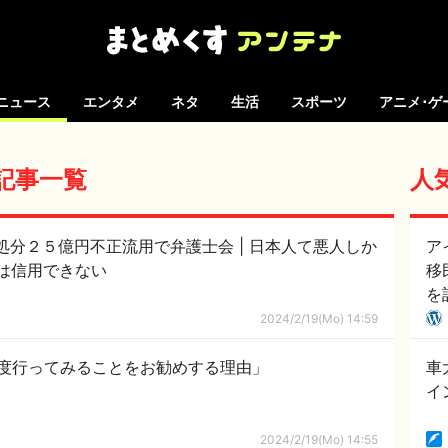
ニュース
エンタメ
ネタ
生活
スポーツ
アニメ･ゲ
の記事一覧
人
円不正流用で弁護士会 | 日本人て悪人しか
ア
律事務所は信用できない
移
を
2024/2/19(Mo) 14:59
度行ってみることをお勧めする理由」
車
イ
2024/2/19(Mo) 14:55