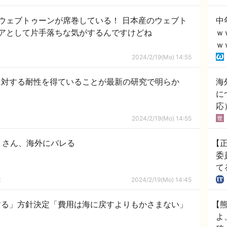
ウェブトゥーンが席巻している！ 日本産のウェブト
中
アとして片手落ちな気がするんですけどね
ｗ
ｗ
2024/2/19(Mo) 14:55
に対する耐性を得ていることが最新の研究で明らか
海
に
応
2024/2/19(Mo) 14:55
ミさん、海外にバレる
【
委
て
中
隊
2024/2/19(Mo) 14:45
する」方針決定「費用は海に戻すよりもかさまない」
【
よ