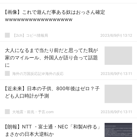
【画像】これで遊んだ事ある奴はおっさん確定
wwwwwwwwwwwwwwwww
【2ch】コピペ情報局
2023/6/9(Fr) 13:12
大人になるまで当たり前だと思ってた我が
家のマイルール、外国人が語り合って話題
に
海外の万国反応記＠海外の反応
2023/6/9(Fr) 13:11
【近未来】日本の子供、800年後はゼロ？子
ども人口時計が予測
大地震・前兆・予言.com
2023/6/9(Fr) 13:11
【朗報】NTT ・富士通・NEC「和製AI作る」
まさかの日本大逆転か