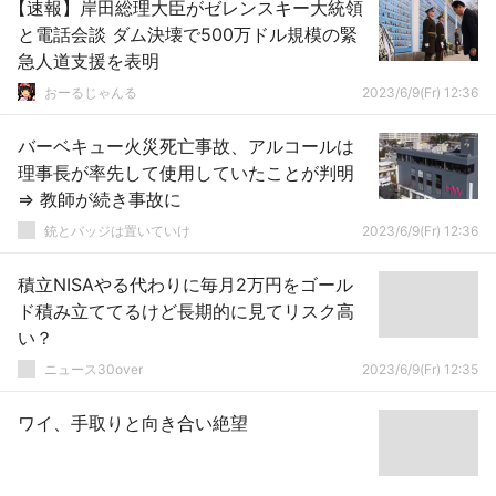
【速報】岸田総理大臣がゼレンスキー大統領
と電話会談 ダム決壊で500万ドル規模の緊
急人道支援を表明
おーるじゃんる
2023/6/9(Fr) 12:36
バーベキュー火災死亡事故、アルコールは
理事長が率先して使用していたことが判明
⇒ 教師が続き事故に
銃とバッジは置いていけ
2023/6/9(Fr) 12:36
積立NISAやる代わりに毎月2万円をゴール
ド積み立ててるけど長期的に見てリスク高
い？
ニュース30over
2023/6/9(Fr) 12:35
ワイ、手取りと向き合い絶望