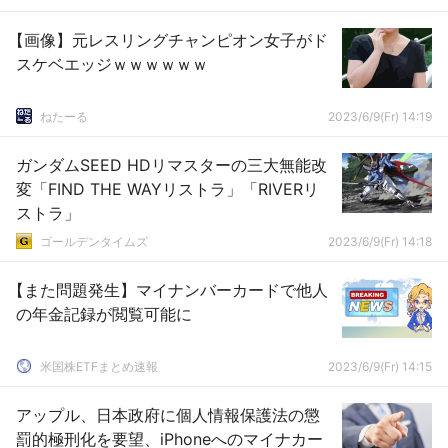
【画像】元レスリングチャンピオン女子がド
スケベエッジｗｗｗｗｗｗ
ねたーる
2023/6/9(Fr) 14:19
ガンダムSEED HDリマスターの三大無能改
変「FIND THE WAYリストラ」「RIVERリ
ストラ」
ゴールデンタイムズ
2023/6/9(Fr) 14:18
【また問題発生】マイナンバーカードで他人
の年金記録が閲覧可能に
米国株ETFまとめ速報
2023/6/9(Fr) 14:15
アップル、日本政府に個人情報保護法の懲
罰的極刑化を要望、iPhoneへのマイナカー