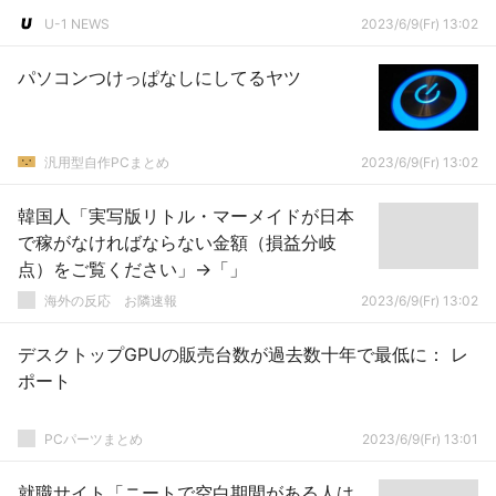
U-1 NEWS
2023/6/9(Fr) 13:02
パソコンつけっぱなしにしてるヤツ
汎用型自作PCまとめ
2023/6/9(Fr) 13:02
韓国人「実写版リトル・マーメイドが日本
で稼がなければならない金額（損益分岐
点）をご覧ください」→「」
海外の反応 お隣速報
2023/6/9(Fr) 13:02
デスクトップGPUの販売台数が過去数十年で最低に： レ
ポート
PCパーツまとめ
2023/6/9(Fr) 13:01
就職サイト「ニートで空白期間がある人は