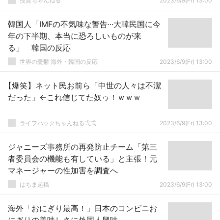
投資ちゃんねる
2023/6/9(Fr) 13:00
韓国人「IMFの不気味な警告···大韓民国に今
年の下半期、本当に恐ろしいものが来
る」 韓国の反応
世界の憂鬱 海外・韓国の反応
2023/6/9(Fr) 13:00
【爆笑】ネット民お前ら「中世の人々は不潔
だった」←これ信じてた奴ゥ！ｗｗｗ
ライフハックちゃんねる弐式
2023/6/9(Fr) 13:00
ジャニーズ事務所の再発防止チーム「第三
者委員会の機能も有している」と主張！元
マネージャーの性加害を調査へ
はちま起稿
2023/6/9(Fr) 13:00
海外「おにぎり最高！」日本のコンビニお