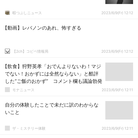
暇つぶしニュース
2023/6/9(Fr) 12:12
【動画】レバノンのあれ、怖すぎる
【2ch】コピペ情報局
2023/6/9(Fr) 12:12
【飲食】狩野英孝「おでんよりないわ！マジ
でない！おかずには全然ならない」と酷評
した“ご飯のおかず” コメント欄も議論勃発
モナニュース
2023/6/9(Fr) 12:11
自分の体験したことで未だに訳のわからな
いこと
ザ・ミステリー体験
2023/6/9(Fr) 12:11