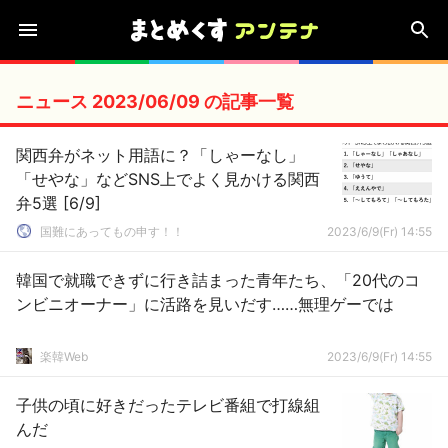
ニュース 2023/06/09 の記事一覧
関西弁がネット用語に？「しゃーなし」
「せやな」などSNS上でよく見かける関西
弁5選 [6/9]
国難にあってもの申す！！
2023/6/9(Fr) 14:55
韓国で就職できずに行き詰まった青年たち、「20代のコ
ンビニオーナー」に活路を見いだす……無理ゲーでは
楽韓Web
2023/6/9(Fr) 14:55
子供の頃に好きだったテレビ番組で打線組
んだ