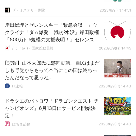
ザ・ミステリー体験
2023/6/9(Fr) 14:51
岸田総理とゼレンスキー「緊急会談！」ウ
クライナ「ダム爆発！(街が水没」岸田政権
「500万ﾄﾞﾙ規模の支援表明！」ゼレンスキ
ー「感謝と謝意」謎の勢力「外交の岸
/)；｀ω´)＜国家総動員報
2023/6/9(Fr) 14:45
田！」→
【悲報】山本太郎氏に懲罰動議。自民はまだ
しも野党からもって本当にこの国は終わっ
たんだなって思うね…
IT速報
2023/6/9(Fr) 14:43
ドラクエのバトロワ『ドラゴンクエスト チ
ャンピオンズ』6月13日にサービス開始決
定！
はちま起稿
2023/6/9(Fr) 14:40