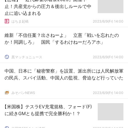
止！共産党からの圧力＆後出しルールで中
止に追い込まれる
はちま起稿
2023/6/9(Fr) 14:00
維新「不信任案？出さねーよ」 立憲「戦いを忘れたの
か！同調しろ」 国民「するわけねーだろアホ」
黒マッチョニュース
2023/6/9(Fr) 14:00
中国、日本に「秘密警察」を設置、派出所には人民解放軍
の民兵、スパイ活動、中国人の監視、脅迫など行っていた
みそパンNEWS
2023/6/9(Fr) 14:00
【米国株】テスラEV充電規格、フォード(F)
に続きGMとも提携で完全勝利か！？