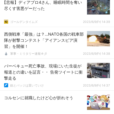
【悲報】ディアブロ4さん、睡眠時間を奪い
尽くす害悪ゲーだった
ゴールデンタイムズ
2023/6/9(Fr) 14:39
西側戦車「最強」は？…NATO各国の戦車部
隊が射撃コンテスト「アイアンスピア演
習」を開催！
軍事・ミリタリー速報☆彡
2023/6/9(Fr) 14:38
バーベキュー死亡事故、現場にいた生徒が
報道との違いを証言・・ 告発ツイートに衝
撃走る
銃とバッジは置いていけ
2023/6/9(Fr) 14:37
コルセンに就職したけど心が折れそう