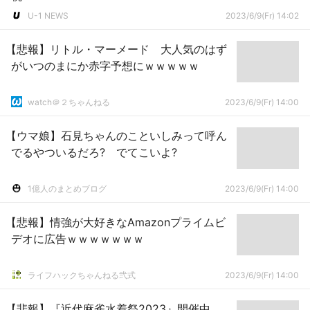
U-1 NEWS
2023/6/9(Fr) 14:02
【悲報】リトル・マーメード 大人気のはず
がいつのまにか赤字予想にｗｗｗｗｗ
watch＠２ちゃんねる
2023/6/9(Fr) 14:00
【ウマ娘】石見ちゃんのこといしみって呼ん
でるやついるだろ? でてこいよ?
1億人のまとめブログ
2023/6/9(Fr) 14:00
【悲報】情強が大好きなAmazonプライムビ
デオに広告ｗｗｗｗｗｗｗ
ライフハックちゃんねる弐式
2023/6/9(Fr) 14:00
【悲報】『近代麻雀水着祭2023』開催中