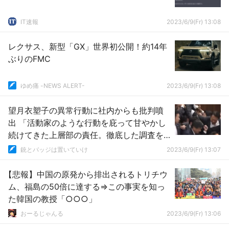
IT速報
2023/6/9(Fr) 13:08
レクサス、新型「GX」世界初公開！約14年
ぶりのFMC
ゆめ痛 -NEWS ALERT-
2023/6/9(Fr) 13:08
望月衣塑子の異常行動に社内からも批判噴
出 「活動家のような行動を庇って甘やかし
続けてきた上層部の責任。徹底した調査を
行い膿を出すべき」
銃とバッジは置いていけ
2023/6/9(Fr) 13:07
【悲報】中国の原発から排出されるトリチウ
ム、福島の50倍に達する⇒この事実を知っ
た韓国の教授「○○○」
おーるじゃんる
2023/6/9(Fr) 13:06