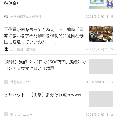
6/9(金)
米国株ETFまとめ速報
2023/6/9(Fr) 13:15
工作員が何を言ってもねえ ～ 蓮舫「日
本に救いを求めた難民を強制的に危険な母
国に送還していいのかー！」
反日愚国 恨寓瘻
2023/6/9(Fr) 13:15
【朗報】漁師｢2～3日で3500万円｣ 房総沖で
ビンチョウマグロとり放題
理想ちゃんねる
2023/6/9(Fr) 13:13
ピザハット、【衝撃】多分それ違うwww
暇つぶしニュース
2023/6/9(Fr) 13:12