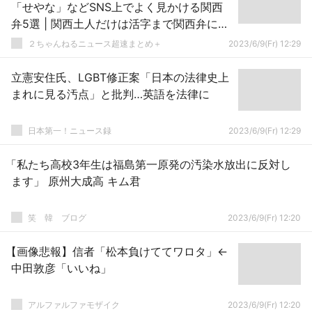
「せやな」などSNS上でよく見かける関西
弁5選 | 関西土人だけは活字まで関西弁にす
るよな
２ちゃんねるニュース超速まとめ＋
2023/6/9(Fr) 12:29
立憲安住氏、LGBT修正案「日本の法律史上
まれに見る汚点」と批判…英語を法律に
日本第一！ニュース録
2023/6/9(Fr) 12:29
「私たち高校3年生は福島第一原発の汚染水放出に反対し
ます」 原州大成高 キム君
笑 韓 ブログ
2023/6/9(Fr) 12:20
【画像悲報】信者「松本負けててワロタ」←
中田敦彦「いいね」
アルファルファモザイク
2023/6/9(Fr) 12:20