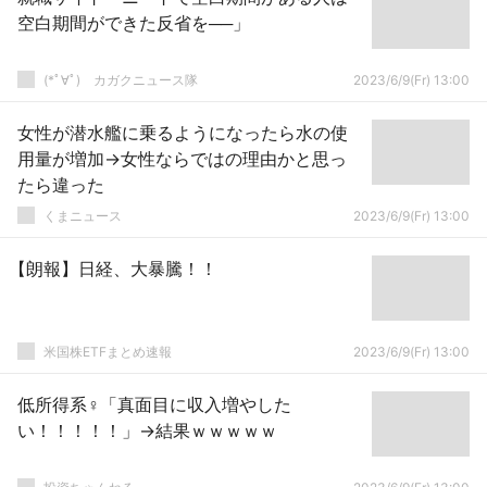
空白期間ができた反省を──」
(*ﾟ∀ﾟ)ゞカガクニュース隊
2023/6/9(Fr) 13:00
女性が潜水艦に乗るようになったら水の使
用量が増加→女性ならではの理由かと思っ
たら違った
くまニュース
2023/6/9(Fr) 13:00
【朗報】日経、大暴騰！！
米国株ETFまとめ速報
2023/6/9(Fr) 13:00
低所得系♀「真面目に収入増やした
い！！！！！」→結果ｗｗｗｗｗ