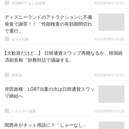
米国株ETFまとめ速報
2023/6/9(Fr) 12:30
ディズニーランドのアトラクションに不備
発覚で謝罪！！「性能検査の有効期間切れ
で運行」
はちま起稿
2023/6/9(Fr) 12:30
【大歓迎だけど…】 日韓通貨スワップ再開なるか、韓国経
済副首相「財務対話で議論する」
脱亜論
2023/6/9(Fr) 12:30
岸田政権 LGBT法案の次は日韓通貨スワッ
プ締結へ
ハムスター速報
2023/6/9(Fr) 12:29
関西弁がネット用語に？「しゃーなし」