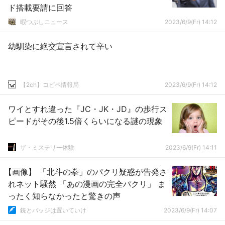
ド搭載要請に回答
暇つぶしニュース
2023/6/9(Fr) 14:12
幼馴染に絶交宣言されて辛い
【2ch】コピペ情報局
2023/6/9(Fr) 14:12
ワイとすれ違った『JC・JK・JD』の歩行ス
ピードがその後1.5倍くらいになる謎の現象
ザ・ミステリー体験
2023/6/9(Fr) 14:11
【画像】 「北斗の拳」のパクリ疑惑が告発さ
れネット騒然 「あの漫画の完全パクリ」 ま
ったく知らなかったと驚きの声
銃とバッジは置いていけ
2023/6/9(Fr) 14:07