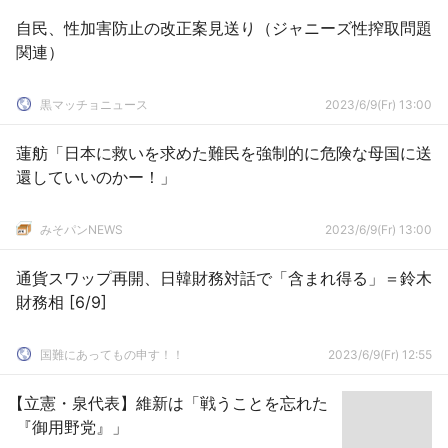
自民、性加害防止の改正案見送り（ジャニーズ性搾取問題
関連）
黒マッチョニュース
2023/6/9(Fr) 13:00
蓮舫「日本に救いを求めた難民を強制的に危険な母国に送
還していいのかー！」
みそパンNEWS
2023/6/9(Fr) 13:00
通貨スワップ再開、日韓財務対話で「含まれ得る」＝鈴木
財務相 [6/9]
国難にあってもの申す！！
2023/6/9(Fr) 12:55
【立憲・泉代表】維新は「戦うことを忘れた
『御用野党』」