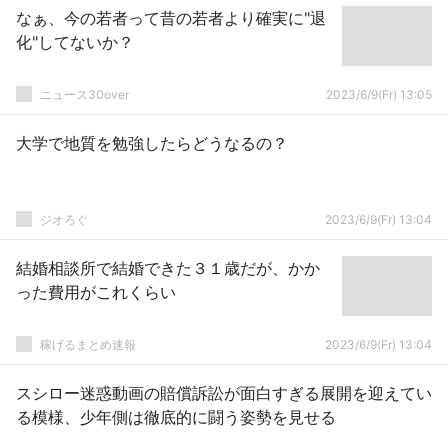
なぁ、今の若者って昔の若者より確実に"退
化"してないか？
ニュース30over
2023/6/9(Fr) 13:05
大学で地質を勉強したらどうなるの？
ジオろぐ
2023/6/9(Fr) 13:04
結婚相談所で結婚できた３１歳だが、かか
った費用がこれくらい
稼げるまとめ速報
2023/6/9(Fr) 13:04
スシロー迷惑動画の賠償訴訟が面白すぎる展開を迎えてい
る模様、少年側は徹底的に闘う姿勢を見せる