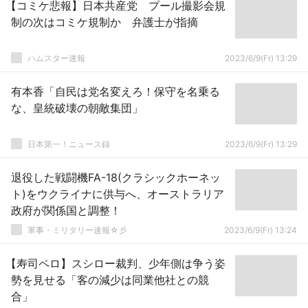
【コミケ悲報】日本共産党 プール撮影会規
制の次はコミケ規制か 弁護士が指摘
ハムスター速報
2023/6/9(Fr) 13:29
有本香「自民は党名変えろ！保守を名乗る
な、皇統破壊の朝敵集団」
日本第一！ニュース録
2023/6/9(Fr) 13:29
退役した戦闘機FA-18(クラシックホーネッ
ト)をウクライナに供与へ、オーストラリア
政府が関係国と調整！
軍事・ミリタリー速報☆彡
2023/6/9(Fr) 13:24
【寿司ペロ】スシロー裁判、少年側は争う姿
勢を見せる「客の減少は同業他社との競
合」