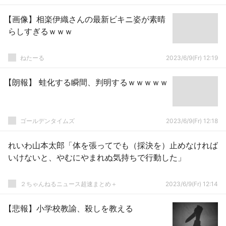
【画像】相楽伊織さんの最新ビキニ姿が素晴
らしすぎるｗｗｗ
ねたーる
2023/6/9(Fr) 12:19
【朗報】 蛙化する瞬間、判明するｗｗｗｗｗ
ゴールデンタイムズ
2023/6/9(Fr) 12:18
れいわ山本太郎「体を張ってでも（採決を）止めなければ
いけないと、やむにやまれぬ気持ちで行動した」
２ちゃんねるニュース超速まとめ＋
2023/6/9(Fr) 12:14
【悲報】小学校教諭、殺しを教える