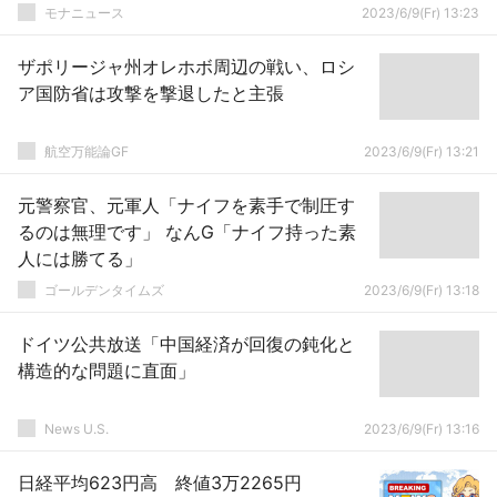
モナニュース
2023/6/9(Fr) 13:23
ザポリージャ州オレホボ周辺の戦い、ロシ
ア国防省は攻撃を撃退したと主張
航空万能論GF
2023/6/9(Fr) 13:21
元警察官、元軍人「ナイフを素手で制圧す
るのは無理です」 なんG「ナイフ持った素
人には勝てる」
ゴールデンタイムズ
2023/6/9(Fr) 13:18
ドイツ公共放送「中国経済が回復の鈍化と
構造的な問題に直面」
News U.S.
2023/6/9(Fr) 13:16
日経平均623円高 終値3万2265円