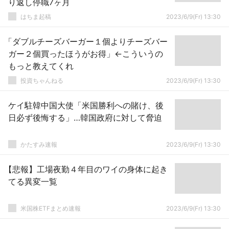
り返し停職7ヶ月
はちま起稿
2023/6/9(Fr) 13:30
「ダブルチーズバーガー１個よりチーズバー
ガー２個買ったほうがお得」←こういうの
もっと教えてくれ
投資ちゃんねる
2023/6/9(Fr) 13:30
ケイ駐韓中国大使「米国勝利への賭け、後
日必ず後悔する」…韓国政府に対して脅迫
かたすみ速報
2023/6/9(Fr) 13:30
【悲報】工場夜勤４年目のワイの身体に起き
てる異変一覧
米国株ETFまとめ速報
2023/6/9(Fr) 13:30