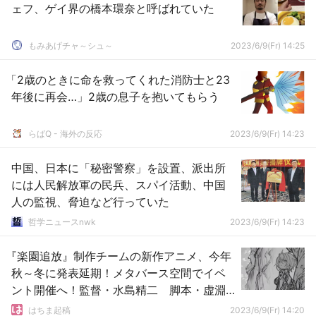
ェフ、ゲイ界の橋本環奈と呼ばれていた
もみあげチャ～シュ～
2023/6/9(Fr) 14:25
「2歳のときに命を救ってくれた消防士と23
年後に再会…」2歳の息子を抱いてもらう
らばQ - 海外の反応
2023/6/9(Fr) 14:23
中国、日本に「秘密警察」を設置、派出所
には人民解放軍の民兵、スパイ活動、中国
人の監視、脅迫など行っていた
哲学ニュースnwk
2023/6/9(Fr) 14:23
『楽園追放』制作チームの新作アニメ、今年
秋～冬に発表延期！メタバース空間でイベ
ント開催へ！監督・水島精二 脚本・虚淵
玄
はちま起稿
2023/6/9(Fr) 14:20