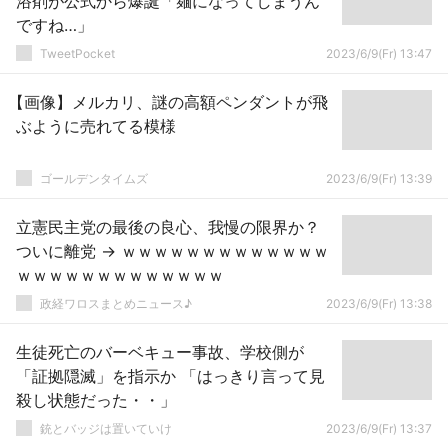
浴剤が公式から爆誕「麺になってしまうん
ですね…」
TweetPocket
2023/6/9(Fr) 13:47
【画像】メルカリ、謎の高額ペンダントが飛
ぶように売れてる模様
ゴールデンタイムズ
2023/6/9(Fr) 13:39
立憲民主党の最後の良心、我慢の限界か？
ついに離党 → ｗｗｗｗｗｗｗｗｗｗｗｗｗ
ｗｗｗｗｗｗｗｗｗｗｗｗｗ
政経ワロスまとめニュース♪
2023/6/9(Fr) 13:38
生徒死亡のバーベキュー事故、学校側が
「証拠隠滅」を指示か 「はっきり言って見
殺し状態だった・・」
銃とバッジは置いていけ
2023/6/9(Fr) 13:37