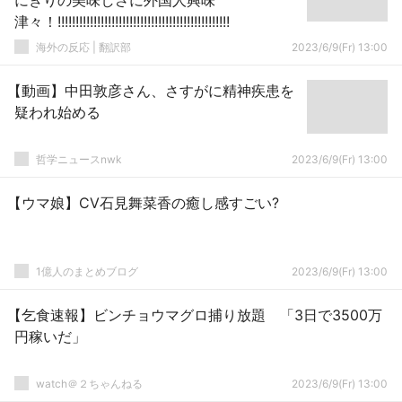
にぎりの美味しさに外国人興味
津々！!!!!!!!!!!!!!!!!!!!!!!!!!!!!!!!!!!!!!!!!!!!!!!!!
海外の反応 | 翻訳部
2023/6/9(Fr) 13:00
【動画】中田敦彦さん、さすがに精神疾患を
疑われ始める
哲学ニュースnwk
2023/6/9(Fr) 13:00
【ウマ娘】CV石見舞菜香の癒し感すごい?
1億人のまとめブログ
2023/6/9(Fr) 13:00
【乞食速報】ビンチョウマグロ捕り放題 「3日で3500万
円稼いだ」
watch＠２ちゃんねる
2023/6/9(Fr) 13:00