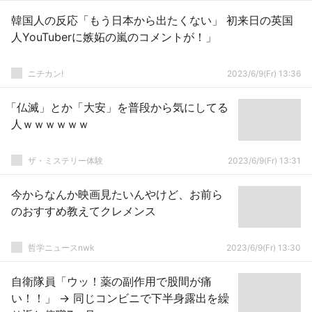
韓国人の反応「もう日本から出たくない」 初来日の英国
人YouTuberに嫉妬の嵐のコメントが！」
ニチカン!
2023/6/9(Fr) 13:36
「仏滅」とか「大安」を普段から気にしてる
人ｗｗｗｗｗｗ
ザ・ミステリー体験
2023/6/9(Fr) 13:31
今からなんか映画見たいんやけど、お前ら
のおすすめ教えてクレメンス
哲学ニュースnwk
2023/6/9(Fr) 13:30
自衛隊員「ウッ！薬の副作用で股間が痛
い！！」 → 同じコンビニで下半身露出を繰