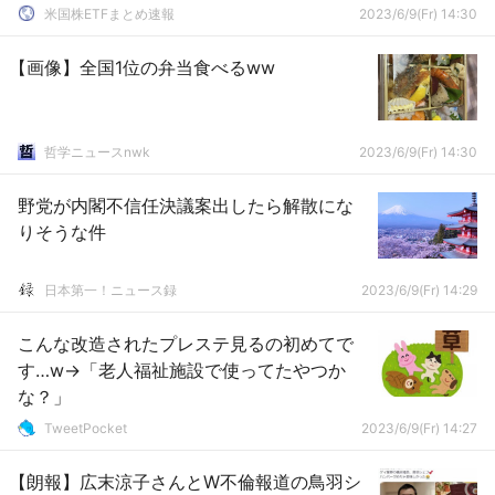
米国株ETFまとめ速報
2023/6/9(Fr) 14:30
【画像】全国1位の弁当食べるww
哲学ニュースnwk
2023/6/9(Fr) 14:30
野党が内閣不信任決議案出したら解散にな
りそうな件
日本第一！ニュース録
2023/6/9(Fr) 14:29
こんな改造されたプレステ見るの初めてで
す…w→「老人福祉施設で使ってたやつか
な？」
TweetPocket
2023/6/9(Fr) 14:27
【朗報】広末涼子さんとW不倫報道の鳥羽シ