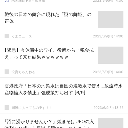
米国株ETFまとめ速報
2023/6/9(Fr) 14:00
戦後の日本の舞台に現れた「謎の舞姫」の
正体
くまニュース
2023/6/9(Fr) 14:00
【緊急】今休職中のワイ、役所から「税金払
え」って来た結果ｗｗｗｗｗｗ
投資ちゃんねる
2023/6/9(Fr) 14:00
香港政府「日本の汚染水は自国の灌漑水で使え…放流時水
産物輸入を禁止」強硬策打ち出す [6/9]
国難にあってもの申す！！
2023/6/9(Fr) 13:55
『沼に浸かりませんか？』焼きそばUFOの入