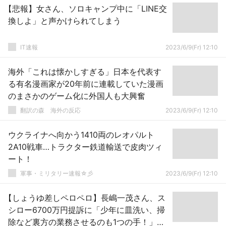
【悲報】女さん、ソロキャンプ中に「LINE交
換しよ」と声かけられてしまう
IT速報
2023/6/9(Fr) 12:10
海外「これは懐かしすぎる」日本を代表す
る有名漫画家が20年前に連載していた漫画
のまさかのゲーム化に外国人も大興奮
翻訳の森 海外の反応
2023/6/9(Fr) 12:10
ウクライナへ向かう1410両のレオパルト
2A10戦車…トラクター鉄道輸送で皮肉ツィ
ート！
軍事・ミリタリー速報☆彡
2023/6/9(Fr) 12:10
【しょうゆ差しペロペロ】長嶋一茂さん、ス
シロー6700万円提訴に「少年に皿洗い、掃
除など裏方の業務させるのも1つの手！」