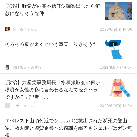
【悲報】野党が内閣不信任決議案出したら解
散になりそうな件
おーるじゃんる
2023/6/9(Fr) 14:06
そろそろ夏が来るという事実 泣きそうだ
稼げるまとめ速報
2023/6/9(Fr) 14:04
【政治】共産党事務局長「水着撮影会の何が
猥褻か女性の私に言わせるなんてセクハラ
ですか？」記者「…」
モナニュース
2023/6/9(Fr) 14:02
エベレスト山頂付近でシェルパに救出された瀕死の登山
家、救助隊と協賛企業への感謝を綴るもシェルパはガン無
視