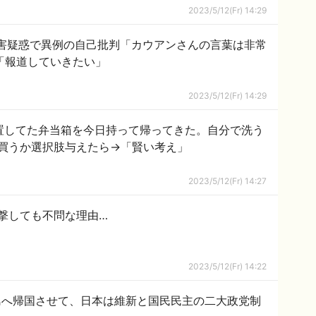
2023/5/12(Fr) 14:29
加害疑惑で異例の自己批判「カウアンさんの言葉は非常
で「報道していきたい」
2023/5/12(Fr) 14:29
置してた弁当箱を今日持って帰ってきた。自分で洗う
買うか選択肢与えたら→「賢い考え」
2023/5/12(Fr) 14:27
撃しても不問な理由…
2023/5/12(Fr) 14:22
島へ帰国させて、日本は維新と国民民主の二大政党制