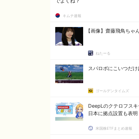
でよくね？
キムチ速報
【画像】齋藤飛鳥ちゃ
ねたーる
スパロボにこいつだけ
ゴールデンタイムズ
DeepLのクテロフス
日本に拠点設置も表明
米国株ETFまとめ速報