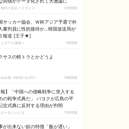
な関係がデータ化されて大激論に
海外の反応パラダイス
12時間前
国サッカー協会、Ｗ杯アジア予選で外
人審判員に性的接待か…韓国放送局が
独占報道 [王子★]
ニダアル速報＋
1時間前
クサスの軽トラとかどうよ
ゆめ痛 -NEWS ALERT-
19時間前
速報】「中国への侵略戦争に突入する
めの戦争式典だ」 パヨクが広島の平
記念式典に反対する理由が判明
おーるじゃんる
11時間前
事が出来ない奴の特徴「飯が遅い」