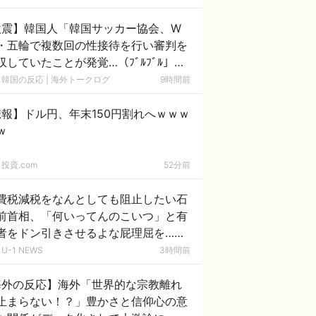
激震】韓国人「韓国サッカー協会、W
・五輪で複数回の性接待を行い審判を
収していたことが発覚…（ﾌﾞﾙﾌﾞﾙ」＝
国の反応
韓国の反応 | 海外トークログ
9時間前
報】ドル円、年末150円割れへｗｗｗ
ｗ
投資.com
52分前
費税減税をなんとしても阻止したい石
前首相、「何いってんのこいつ」と有
者をドン引きさせるよな屁理屈を……
U-1 NEWS
3時間前
海外の反応】海外「世界的な宗教離れ
止まらない！？」豊かさと信仰心の意