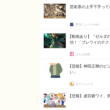
芸術系の上手下手って
哲学ニュースnwk
【動画あり】『ゼルダの
功！「ブレワイのテク
はちま起稿
【芸能】神田正輝のビ
い」
モナニュース
【悲報】虚言癖ワイ、