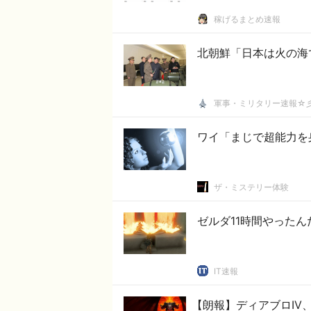
稼げるまとめ速報
北朝鮮「日本は火の海
軍事・ミリタリー速報☆
ワイ「まじで超能力を
ザ・ミステリー体験
ゼルダ11時間やった
IT速報
【朗報】ディアブロIV