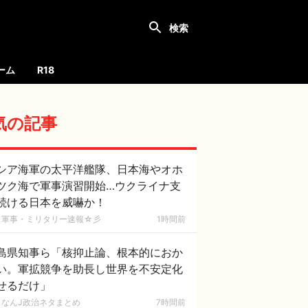
ーム
R18
気の記事
シア海軍の太平洋艦隊、日本海やオホ
ツク海で軍事演習開始…ウクライナ支
続ける日本を威嚇か！
軍事・ミリタリー速報☆彡
1時間前
島県知事ら「核抑止論、根本的におか
い。軍拡競争を助長し世界を不安定化
せるだけ」
なんJ政治ネタまとめ
7時間前