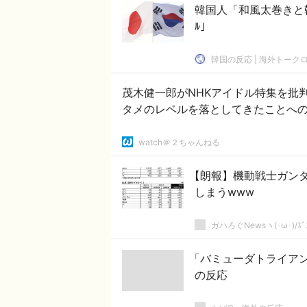
韓国人「和風太巻きと韓
ﾙ」
韓国の反応 | 海外トーク
茂木健一郎がNHKアイドル特集を批
タメのレベルを落としてきたことへ
watch＠２ちゃんねる
【朗報】機動戦士ガン
しまうwww
ガハろぐNewsヽ(･ω･)/ｽﾞ
「バミューダトライア
の反応