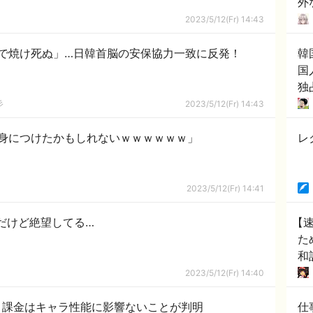
外
2023/5/12(Fr) 14:43
で焼け死ぬ」…日韓首脳の安保協力一致に反発！
韓
国
彡
2023/5/12(Fr) 14:43
身につけたかもしれないｗｗｗｗｗｗ」
レ
2023/5/12(Fr) 14:41
んだけど絶望してる…
【
た
和
2023/5/12(Fr) 14:40
、課金はキャラ性能に影響ないことが判明
仕