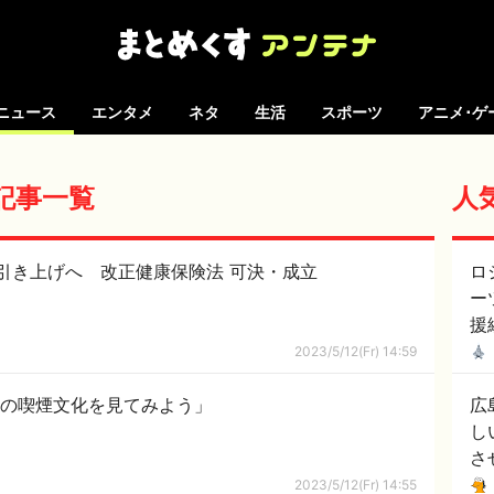
ニュース
エンタメ
ネタ
生活
スポーツ
アニメ･ゲ
の記事一覧
人
“引き上げへ 改正健康保険法 可決・成立
ロ
ー
援
2023/5/12(Fr) 14:59
年代の喫煙文化を見てみよう」
広
し
さ
2023/5/12(Fr) 14:55