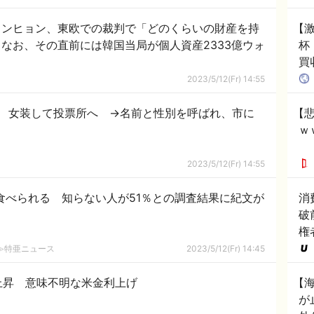
ドンヒョン、東欧での裁判で「どのくらいの財産を持
【
なお、その直前には韓国当局が個人資産2333億ウォ
杯
買
韓
2023/5/12(Fr) 14:55
 女装して投票所へ →名前と性別を呼ばれ、市に
【悲
ｗ
！
2023/5/12(Fr) 14:55
”食べられる 知らない人が51％との調査結果に紀文が
消
破
権
2ch≫特亜ニュース
2023/5/12(Fr) 14:45
上昇 意味不明な米金利上げ
【
が