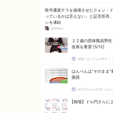
暗号通貨テラを崩壊させたクォン・
っているかは言えない」と証言拒否。
ンを凍結
楽韓Web
２２歳の団体職員男性
改善を要望 [5/12]
国難にあってもの申す！
はんぺんは“そのまま
困惑
MIZUHO no KUNI ≪
【相場】ドル円さらに