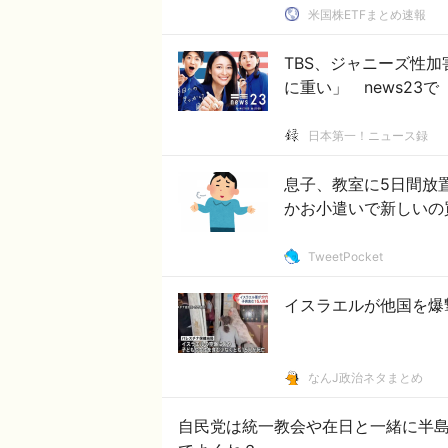
米国株ETFまとめ速報
TBS、ジャニーズ性
に重い」 news23
日本第一！ニュース録
息子、教室に5日間放
かお小遣いで新しいの
TweetPocket
イスラエルが他国を爆
なんJ政治ネタまとめ
自民党は統一教会や在日と一緒に半