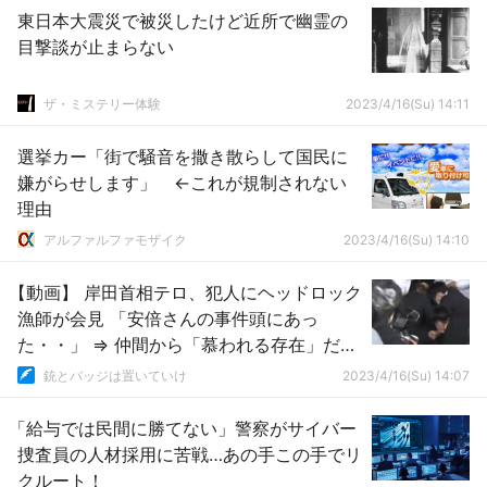
東日本大震災で被災したけど近所で幽霊の
目撃談が止まらない
ザ・ミステリー体験
2023/4/16(Su) 14:11
選挙カー「街で騒音を撒き散らして国民に
嫌がらせします」 ←これが規制されない
理由
アルファルファモザイク
2023/4/16(Su) 14:10
【動画】 岸田首相テロ、犯人にヘッドロック
漁師が会見 「安倍さんの事件頭にあっ
た・・」 ⇒ 仲間から「慕われる存在」だっ
た
銃とバッジは置いていけ
2023/4/16(Su) 14:07
「給与では民間に勝てない」警察がサイバー
捜査員の人材採用に苦戦…あの手この手でリ
クルート！