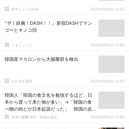
哲学ニュースnwk
2023/4/16(Su) 13:00
『ザ！鉄腕！DASH！！』新宿DASHでマン
ゴーとキノコ回
くまニュース
2023/4/16(Su) 13:00
韓国産マカロンから大腸菌群を検出
かたすみ速報
2023/4/16(Su) 13:00
韓国人「韓国の食文化を勉強するほど、日
本から渡って来た物が多い」→「韓国の食
べ物の殆どが日本起源だった」 韓国の反
応
世界の憂鬱 海外・韓国の反応
2023/4/16(Su) 13:00