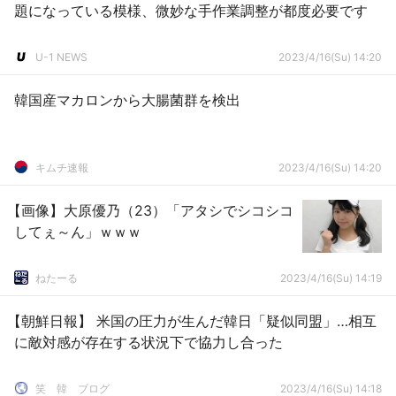
題になっている模様、微妙な手作業調整が都度必要です
U-1 NEWS
2023/4/16(Su) 14:20
韓国産マカロンから大腸菌群を検出
キムチ速報
2023/4/16(Su) 14:20
【画像】大原優乃（23）「アタシでシコシコ
してぇ～ん」ｗｗｗ
ねたーる
2023/4/16(Su) 14:19
【朝鮮日報】 米国の圧力が生んだ韓日「疑似同盟」…相互
に敵対感が存在する状況下で協力し合った
笑 韓 ブログ
2023/4/16(Su) 14:18