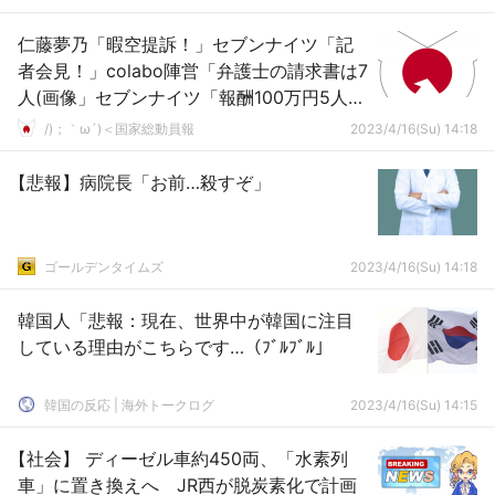
仁藤夢乃「暇空提訴！」セブンナイツ「記
者会見！」colabo陣営「弁護士の請求書は7
人(画像」セブンナイツ「報酬100万円5人受
け取る」謎の弁護士「報酬15600円(税込」
/)；｀ω´)＜国家総動員報
2023/4/16(Su) 14:18
→
【悲報】病院長「お前…殺すぞ」
ゴールデンタイムズ
2023/4/16(Su) 14:18
韓国人「悲報：現在、世界中が韓国に注目
している理由がこちらです…（ﾌﾞﾙﾌﾞﾙ」
韓国の反応 | 海外トークログ
2023/4/16(Su) 14:15
【社会】 ディーゼル車約450両、「水素列
車」に置き換えへ JR西が脱炭素化で計画