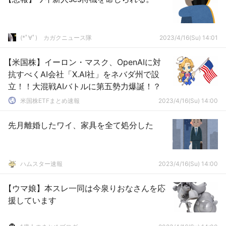
(*ﾟ∀ﾟ)ゞカガクニュース隊
2023/4/16(Su) 14:01
【米国株】イーロン・マスク、OpenAIに対
抗すべくAI会社「X.AI社」をネバダ州で設
立！！大混戦AIバトルに第五勢力爆誕！？
米国株ETFまとめ速報
2023/4/16(Su) 14:00
先月離婚したワイ、家具を全て処分した
ハムスター速報
2023/4/16(Su) 14:00
【ウマ娘】本スレ一同は今泉りおなさんを応
援しています