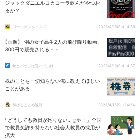
ジャックダニエルコカコーラ飲んだやつお
るか？
ゴールデンタイムズ
2023/4/16(Su) 14:39
【画像】 例の女子高生2人の飛び降り動画、
300円で販売される・・
銃とバッジは置いていけ
2023/4/16(Su) 14:37
株のことを一切知らない俺に教えてほしい
ことがある
稼げるまとめ速報
2023/4/16(Su) 14:34
「どうしても教員が足りない…せや！」全国
で教員免許を持たない社会人教員の採用が
拡大