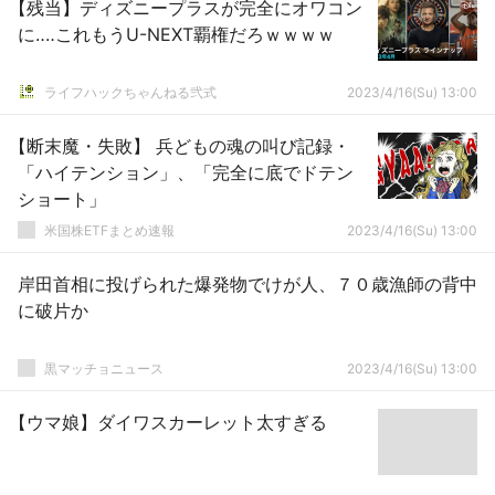
【残当】ディズニープラスが完全にオワコン
に‥‥これもうU-NEXT覇権だろｗｗｗｗ
ライフハックちゃんねる弐式
2023/4/16(Su) 13:00
【断末魔・失敗】 兵どもの魂の叫び記録・
「ハイテンション」、「完全に底でドテン
ショート」
米国株ETFまとめ速報
2023/4/16(Su) 13:00
岸田首相に投げられた爆発物でけが人、７０歳漁師の背中
に破片か
黒マッチョニュース
2023/4/16(Su) 13:00
【ウマ娘】ダイワスカーレット太すぎる