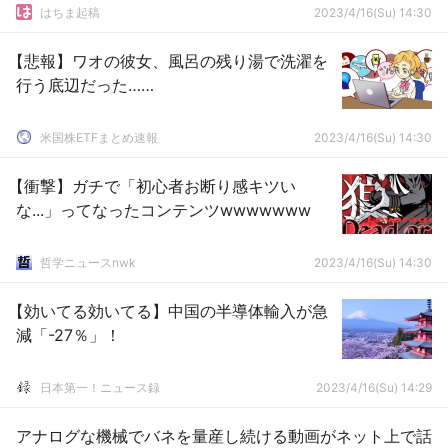
はちま起稿
2023/4/16(Su) 14:30
【悲報】ワオの彼女、風呂の残り湯で洗濯を
行う底辺だった……
米国株ETFまとめ速報
2023/4/16(Su) 14:30
【衝撃】ガチで「初心者お断り感キツい
な...」ってなったコンテンツwwwwwww
哲学ニュースnwk
2023/4/16(Su) 14:30
【効いてる効いてる】中国の半導体輸入が急
減「-27％」！
日本第一！ニュース録
2023/4/16(Su) 14:29
アナログな機械でバネを量産し続ける動画がネット上で話