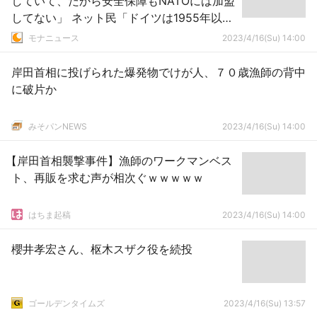
していて、だから安全保障もNATOには加盟
してない」 ネット民「ドイツは1955年以来
加盟していますよね？」
モナニュース
2023/4/16(Su) 14:00
岸田首相に投げられた爆発物でけが人、７０歳漁師の背中
に破片か
みそパンNEWS
2023/4/16(Su) 14:00
【岸田首相襲撃事件】漁師のワークマンベス
ト、再販を求む声が相次ぐｗｗｗｗｗ
はちま起稿
2023/4/16(Su) 14:00
櫻井孝宏さん、枢木スザク役を続投
ゴールデンタイムズ
2023/4/16(Su) 13:57