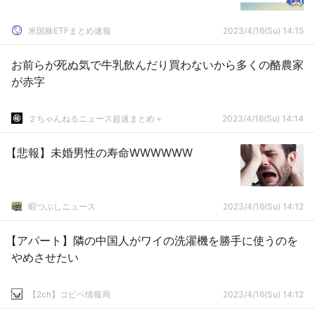
米国株ETFまとめ速報
2023/4/16(Su) 14:15
お前らが死ぬ気で牛乳飲んだり買わないから多くの酪農家
が赤字
２ちゃんねるニュース超速まとめ＋
2023/4/16(Su) 14:14
【悲報】未婚男性の寿命WWWWWW
暇つぶしニュース
2023/4/16(Su) 14:12
【アパート】隣の中国人がワイの洗濯機を勝手に使うのを
やめさせたい
【2ch】コピペ情報局
2023/4/16(Su) 14:12