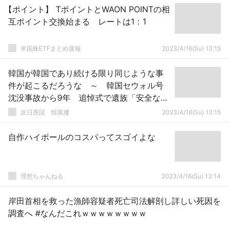
【ポイント】 TポイントとWAON POINTの相
互ポイント交換始まる レートは1：1
米国株ETFまとめ速報
2023/4/16(Su) 13:15
韓国が韓国であり続ける限り同じような事
件が起こるだろうな ～ 韓国セウォル号
沈没事故から9年 追悼式で遺族「安全な社
会を」
反日愚国 恨寓瘻
2023/4/16(Su) 13:15
自作ハイボールのコスパってスゴイよな
理想ちゃんねる
2023/4/16(Su) 13:14
岸田首相を救った漁師容疑者死亡司法解剖し詳しい死因を
調査へ #なんだこれｗｗｗｗｗｗｗｗ