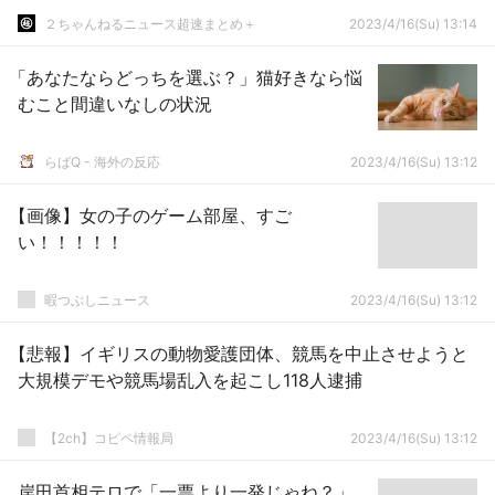
２ちゃんねるニュース超速まとめ＋
2023/4/16(Su) 13:14
「あなたならどっちを選ぶ？」猫好きなら悩
むこと間違いなしの状況
らばQ - 海外の反応
2023/4/16(Su) 13:12
【画像】女の子のゲーム部屋、すご
い！！！！！
暇つぶしニュース
2023/4/16(Su) 13:12
【悲報】イギリスの動物愛護団体、競馬を中止させようと
大規模デモや競馬場乱入を起こし118人逮捕
【2ch】コピペ情報局
2023/4/16(Su) 13:12
岸田首相テロで「一票より一発じゃね？」