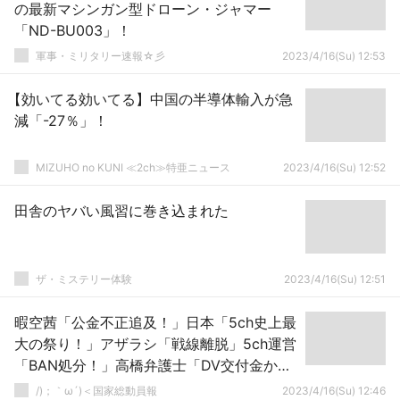
の最新マシンガン型ドローン・ジャマー
「ND-BU003」！
軍事・ミリタリー速報☆彡
2023/4/16(Su) 12:53
【効いてる効いてる】中国の半導体輸入が急
減「-27％」！
MIZUHO no KUNI ≪2ch≫特亜ニュース
2023/4/16(Su) 12:52
田舎のヤバい風習に巻き込まれた
ザ・ミステリー体験
2023/4/16(Su) 12:51
暇空茜「公金不正追及！」日本「5ch史上最
大の祭り！」アザラシ「戦線離脱」5ch運営
「BAN処分！」高橋弁護士「DV交付金から
弁護士費用5人に払った疑惑(2人未払い」→
/)；｀ω´)＜国家総動員報
2023/4/16(Su) 12:46