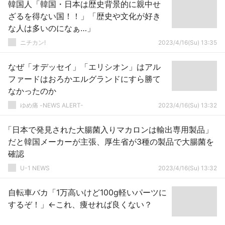
韓国人「韓国・日本は歴史背景的に親中せ
ざるを得ない国！！」「歴史や文化が好き
な人は多いのになぁ…」
ニチカン!
2023/4/16(Su) 13:35
なぜ「オデッセイ」「エリシオン」はアル
ファードはおろかエルグランドにすら勝て
なかったのか
ゆめ痛 -NEWS ALERT-
2023/4/16(Su) 13:32
「日本で発見された大腸菌入りマカロンは輸出専用製品」
だと韓国メーカーが主張、厚生省が3種の製品で大腸菌を
確認
U-1 NEWS
2023/4/16(Su) 13:32
自転車バカ「1万高いけど100g軽いパーツに
するぞ！」←これ、痩せれば良くない？