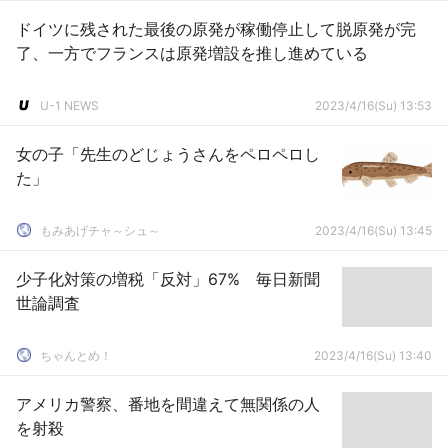
ドイツに残された最後の原発が稼働停止して脱原発が完
了、一方でフランスは原発増設を推し進めている
U-1 NEWS
2023/4/16(Su) 13:53
女の子「先生のどじょうさんをペロペロし
た」
もみあげチャ～シュ～
2023/4/16(Su) 13:45
少子化対策の増税「反対」67% 毎日新聞
世論調査
ちゃんとめ！
2023/4/16(Su) 13:40
アメリカ警察、番地を間違えて無関係の人
を射殺