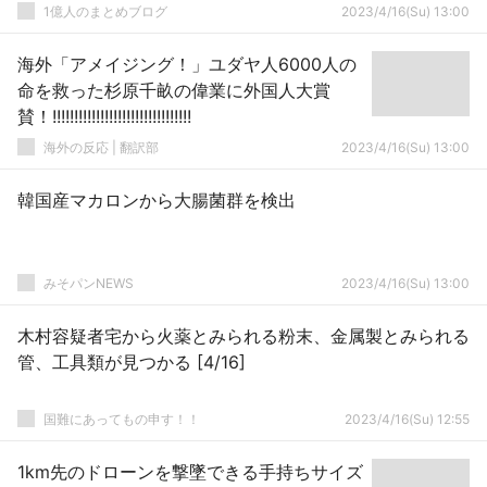
1億人のまとめブログ
2023/4/16(Su) 13:00
海外「アメイジング！」ユダヤ人6000人の
命を救った杉原千畝の偉業に外国人大賞
賛！!!!!!!!!!!!!!!!!!!!!!!!!!!!!!!!!
海外の反応 | 翻訳部
2023/4/16(Su) 13:00
韓国産マカロンから大腸菌群を検出
みそパンNEWS
2023/4/16(Su) 13:00
木村容疑者宅から火薬とみられる粉末、金属製とみられる
管、工具類が見つかる [4/16]
国難にあってもの申す！！
2023/4/16(Su) 12:55
1km先のドローンを撃墜できる手持ちサイズ