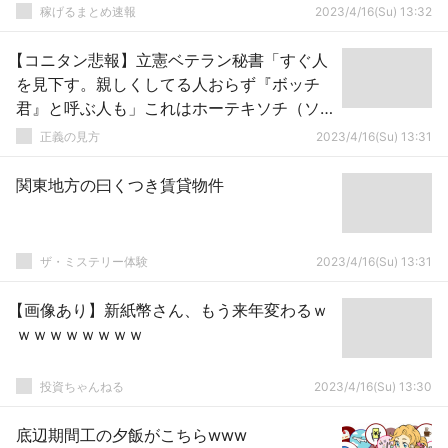
稼げるまとめ速報
2023/4/16(Su) 13:32
【コニタン悲報】立憲ベテラン秘書「すぐ人
を見下す。親しくしてる人おらず『ボッチ
君』と呼ぶ人も」これはホーテキソチ（ソ
ース：FRIDAY）
正義の見方
2023/4/16(Su) 13:31
関東地方の曰くつき賃貸物件
ザ・ミステリー体験
2023/4/16(Su) 13:31
【画像あり】新紙幣さん、もう来年変わるｗ
ｗｗｗｗｗｗｗｗ
投資ちゃんねる
2023/4/16(Su) 13:30
底辺期間工の夕飯がこちらwww