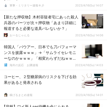
軍事・ミリタリー速報☆彡
2023/4/16(Su) 14:07
【新たな押収物】木村容疑者宅にあった殺人
兵器のパーツが次々押収物「あまり詳細に
報道すると必要な道具バレないか？」
おーるじゃんる
2023/4/16(Su) 14:06
韓国人「バウアー、日本でも刀パフォーマ
ンスを披露ｗｗｗ」→「サムライセレモニ
ーなのかｗｗｗ」「相変わらずだねｗｗ
ｗ」
海外の反応 お隣速報
2023/4/16(Su) 14:03
コーヒー、２型糖尿病のリスクを下げる効
果があると発表される
稼げるまとめ速報
2023/4/16(Su) 14:01
【悲報】ワイ新人ses待機を命じられる。