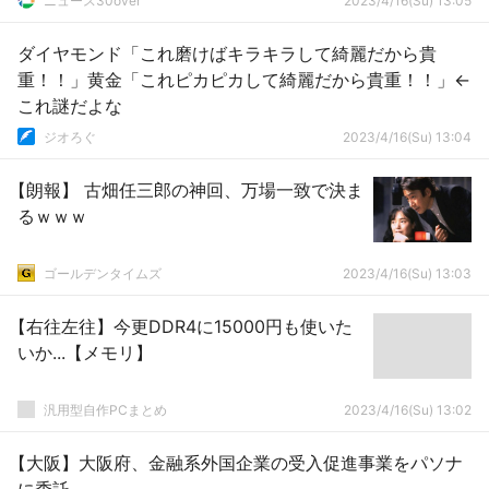
ニュース30over
2023/4/16(Su) 13:05
ダイヤモンド「これ磨けばキラキラして綺麗だから貴
重！！」黄金「これピカピカして綺麗だから貴重！！」←
これ謎だよな
ジオろぐ
2023/4/16(Su) 13:04
【朗報】 古畑任三郎の神回、万場一致で決ま
るｗｗｗ
ゴールデンタイムズ
2023/4/16(Su) 13:03
【右往左往】今更DDR4に15000円も使いた
いか...【メモリ】
汎用型自作PCまとめ
2023/4/16(Su) 13:02
【大阪】大阪府、金融系外国企業の受入促進事業をパソナ