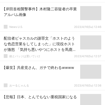
【岸田首相襲撃事件】木村隆二容疑者の卒業
アルバム画像
News U.S.
2023/4/16(Su) 12:46
配信者ピャスカルの謝罪文「ホストのよう
な色恋営業をしてしまった」に現役ホスト
が激怒 「気持ち悪いやつにホストを馬鹿に
されるのがマジでムカつく」
銃とバッジは置いていけ
2023/4/16(Su) 12:37
【爆笑】共産党さん、ガチで終わるwwww
おーるじゃんる
2023/4/16(Su) 12:36
【悲報】日本、とんでもない重税国家になる