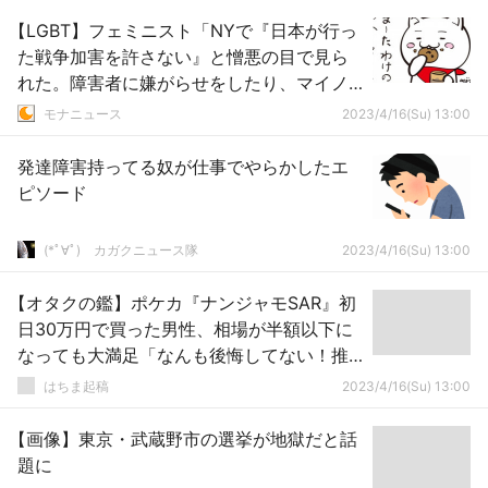
【LGBT】フェミニスト「NYで『日本が行っ
た戦争加害を許さない』と憎悪の目で見ら
れた。障害者に嫌がらせをしたり、マイノ
リティに当然の権利を与えるのを嫌がって
モナニュース
2023/4/16(Su) 13:00
る場合じゃない」
発達障害持ってる奴が仕事でやらかしたエ
ピソード
(*ﾟ∀ﾟ)ゞカガクニュース隊
2023/4/16(Su) 13:00
【オタクの鑑】ポケカ『ナンジャモSAR』初
日30万円で買った男性、相場が半額以下に
なっても大満足「なんも後悔してない！推
しを早く招きたい！」
はちま起稿
2023/4/16(Su) 13:00
【画像】東京・武蔵野市の選挙が地獄だと話
題に