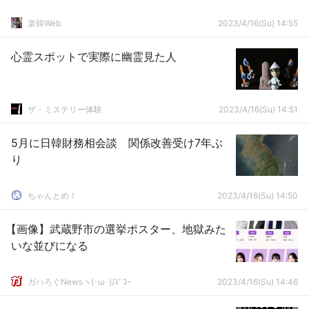
楽韓Web
2023/4/16(Su) 14:55
心霊スポットで実際に幽霊見た人
ザ・ミステリー体験
2023/4/16(Su) 14:51
5月に日韓財務相会談 関係改善受け7年ぶ
り
ちゃんとめ！
2023/4/16(Su) 14:50
【画像】武蔵野市の選挙ポスター、地獄みた
いな並びになる
ガハろぐNewsヽ(･ω･)/ｽﾞｺｰ
2023/4/16(Su) 14:46