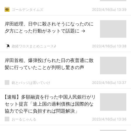
ゴールデンタイムズ
2023/4/16(Su) 13:39
岸田総理、日中に殺されそうになったのに
夕方にとった行動がネットで話題に →
政経ワロスまとめニュース♪
2023/4/16(Su) 13:38
岸田首相、爆弾投げられた日の夜普通に散
髪に行っていたことが判明し驚きの声
銃とバッジは置いていけ
2023/4/16(Su) 13:37
【速報】多額融資を行った中国人民銀行がリ
セット提言「途上国の過剰債務は国際的な
協力で公平に負担すれば問題解決」
おーるじゃんる
2023/4/16(Su) 13:36