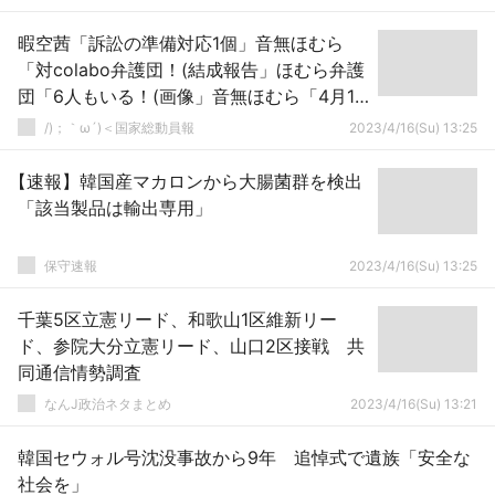
暇空茜「訴訟の準備対応1個」音無ほむら
「対colabo弁護団！(結成報告」ほむら弁護
団「6人もいる！(画像」音無ほむら「4月18
日10時から東京地裁で始まるよ！(重要」→
/)；｀ω´)＜国家総動員報
2023/4/16(Su) 13:25
【速報】韓国産マカロンから大腸菌群を検出
「該当製品は輸出専用」
保守速報
2023/4/16(Su) 13:25
千葉5区立憲リード、和歌山1区維新リー
ド、参院大分立憲リード、山口2区接戦 共
同通信情勢調査
なんJ政治ネタまとめ
2023/4/16(Su) 13:21
韓国セウォル号沈没事故から9年 追悼式で遺族「安全な
社会を」