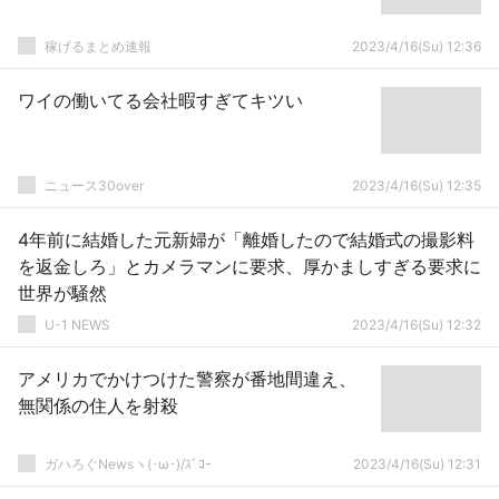
稼げるまとめ速報
2023/4/16(Su) 12:36
ワイの働いてる会社暇すぎてキツい
ニュース30over
2023/4/16(Su) 12:35
4年前に結婚した元新婦が「離婚したので結婚式の撮影料
を返金しろ」とカメラマンに要求、厚かましすぎる要求に
世界が騒然
U-1 NEWS
2023/4/16(Su) 12:32
アメリカでかけつけた警察が番地間違え、
無関係の住人を射殺
ガハろぐNewsヽ(･ω･)/ｽﾞｺｰ
2023/4/16(Su) 12:31