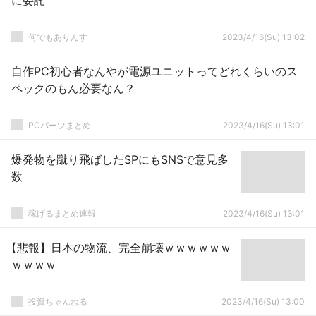
に委託
何でもありんす
2023/4/16(Su) 13:02
自作PC初心者なんやが電源ユニットってどれくらいのス
ペックのもん必要なん？
PCパーツまとめ
2023/4/16(Su) 13:01
爆発物を蹴り飛ばしたSPにもSNSで意見多
数
稼げるまとめ速報
2023/4/16(Su) 13:01
【悲報】日本の物流、完全崩壊ｗｗｗｗｗｗ
ｗｗｗｗ
投資ちゃんねる
2023/4/16(Su) 13:00