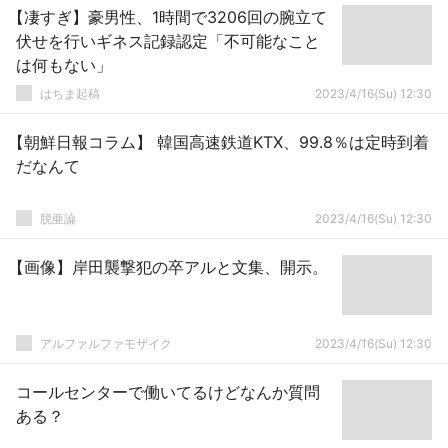
【凄すぎ】豪男性、1時間で3206回の腕立て
伏せを行いギネス記録認定「不可能なこと
は何もない」
はちま起稿
2023/4/16(Su) 12:30
【朝鮮日報コラム】 韓国高速鉄道KTX、99.8％は定時到着
だなんて
脱亜論
2023/4/16(Su) 12:30
【画像】岸田襲撃犯の卒アルと文集、開示。
アルファルファモザイク
2023/4/16(Su) 12:30
コールセンターで働いてるけどなんか質問
ある？