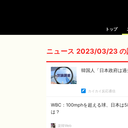
トップ
ニュース 2023/03/23
韓国人「日本政府は過
カイカイ反応通信
WBC：100mphを超える球、日本
は？
楽韓Web