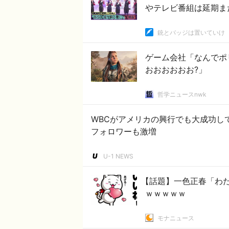
やテレビ番組は延期
銃とバッジは置いていけ
ゲーム会社「なんでポ
おおおおおお?」
哲学ニュースnwk
WBCがアメリカの興行でも大成功し
フォロワーも激増
U-1 NEWS
【話題】一色正春「わ
ｗｗｗｗｗ
モナニュース