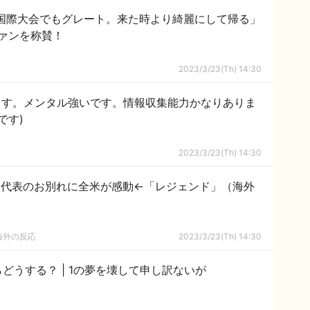
の国際大会でもグレート。来た時より綺麗にして帰る」
ァンを称賛！
2023/3/23(Th) 14:30
ます。メンタル強いです。情報収集能力かなりありま
です)
2023/3/23(Th) 14:30
本代表のお別れに全米が感動←「レジェンド」（海外
海外の反応
2023/3/23(Th) 14:30
ATMに取り忘れられたお金があったらどうする？ | 1の夢を壊して申し訳ないが