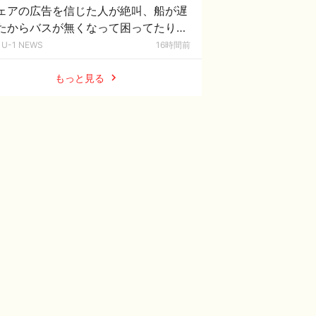
ェアの広告を信じた人が絶叫、船が遅
たからバスが無くなって困ってたりこ
看板が…
U-1 NEWS
16時間前
もっと見る