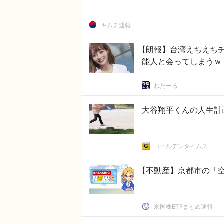
キムチ速報
【朗報】台湾えちえち
能人と会ってしまうｗ
ねたーる
大谷翔平くんの人生計
ゴールデンタイムズ
【不動産】京都市の「空
米国株ETFまとめ速報