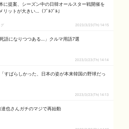
本に提案、シーズン中の日韓オールスター戦開催を
リットが大きい…（ﾌﾞﾙﾌﾞﾙ」
ログ
2023/3/23(Th) 14:15
ろ死語になりつつある…」クルマ用語7選
2023/3/23(Th) 14:14
手「すばらしかった、日本の姿が本来韓国の野球だっ
2023/3/23(Th) 14:13
山口達也さんガチのマジで再始動