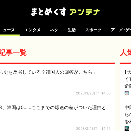
ニュース
エンタメ
ネタ
生活
スポーツ
アニメ･ゲ
 の記事一覧
人
去史を反省している？韓国人の回答がこちら」
【
く
危
2023/3/23(Th) 14:55
は58、韓国は0……ここまでの球速の差がついた理由と
中
ら
を
2023/3/23(Th) 14:55