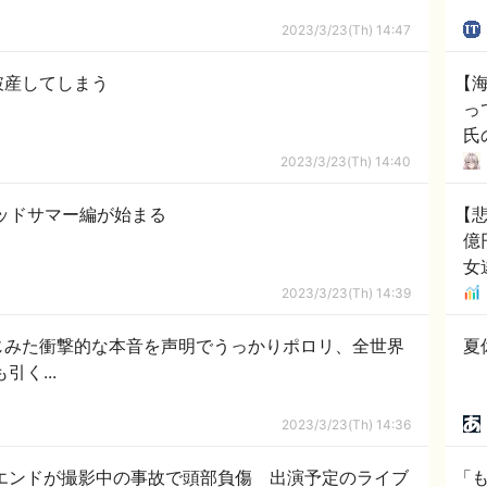
2023/3/23(Th) 14:47
破産してしまう
【
っ
氏
で
2023/3/23(Th) 14:40
さ
ッドサマー編が始まる
【悲
億
女
2023/3/23(Th) 14:39
じみた衝撃的な本音を声明でうっかりポロリ、全世界
夏
引く...
2023/3/23(Th) 14:36
・エンドが撮影中の事故で頭部負傷 出演予定のライブ
「