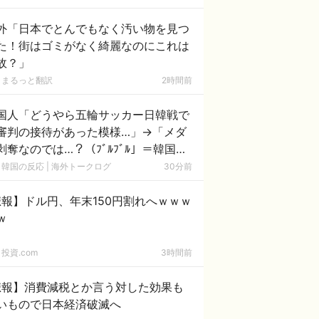
外「日本でとんでもなく汚い物を見つ
た！街はゴミがなく綺麗なのにこれは
故？」
まるっと翻訳
2時間前
国人「どうやら五輪サッカー日韓戦で
審判の接待があった模様…」→「メダ
剥奪なのでは…？（ﾌﾞﾙﾌﾞﾙ」＝韓国の
応
韓国の反応 | 海外トークログ
30分前
報】ドル円、年末150円割れへｗｗｗ
ｗ
投資.com
3時間前
悲報】消費減税とか言う対した効果も
いもので日本経済破滅へ