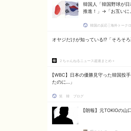
韓国人「韓国野球が日
推進！」→「お互いにメ
韓国の反応 | 海外トーク
オヤジだけが知っている!?「そろそ
２ちゃんねるニュース超速まとめ＋
【WBC】日本の優勝見守った韓国投
たのに…」
笑 韓 ブログ
【朗報】元TOKIOの