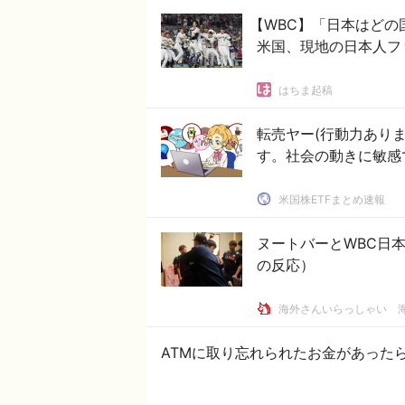
【WBC】「日本はど
米国、現地の日本人フ
はちま起稿
転売ヤー(行動力あり
す。社会の動きに敏感
米国株ETFまとめ速報
ヌートバーとWBC日
の反応）
海外さんいらっしゃい 