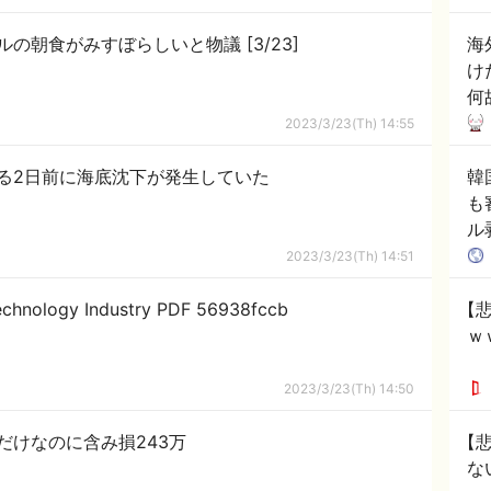
イギリスの３つ星ホテルの朝食がみすぼらしいと物議 [3/23]
海
け
何
！
2023/3/23(Th) 14:55
る2日前に海底沈下が発生していた
韓
も
ル
反
2023/3/23(Th) 14:51
echnology Industry PDF 56938fccb
【悲
ｗ
2023/3/23(Th) 14:50
だけなのに含み損243万
【
な