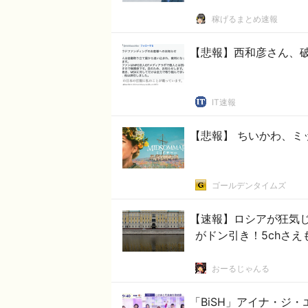
稼げるまとめ速報
【悲報】西和彦さん、
IT速報
【悲報】 ちいかわ、ミ
ゴールデンタイムズ
【速報】ロシアが狂気
がドン引き！5chさえも
おーるじゃんる
「BiSH」アイナ・ジ