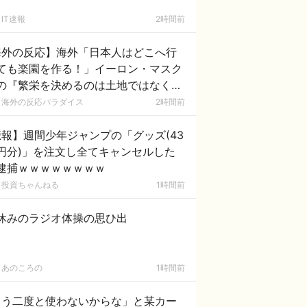
IT速報
2時間前
海外の反応】海外「日本人はどこへ行
ても楽園を作る！」イーロン・マスク
の『繁栄を決めるのは土地ではなく人
ある』という主張に日本の秩序と清潔
海外の反応パラダイス
2時間前
を絶賛する外国人が続出！
報】週間少年ジャンプの「グッズ(43
円分)」を注文し全てキャンセルした
逮捕ｗｗｗｗｗｗｗｗ
投資ちゃんねる
1時間前
休みのラジオ体操の思ひ出
あのころの
1時間前
もう二度と使わないからな」と某カー