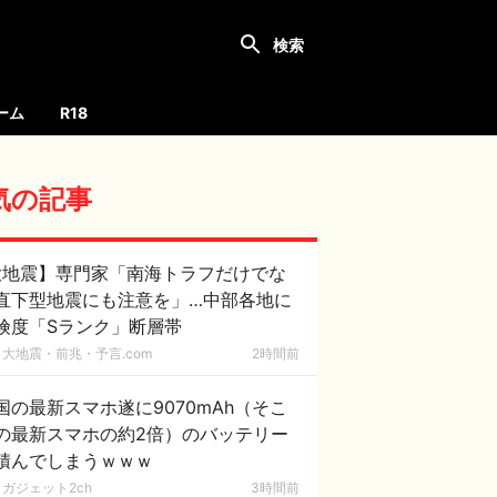
ーム
R18
気の記事
大地震】専門家「南海トラフだけでな
直下型地震にも注意を」…中部各地に
険度「Sランク」断層帯
大地震・前兆・予言.com
2時間前
国の最新スマホ遂に9070mAh（そこ
の最新スマホの約2倍）のバッテリー
積んでしまうｗｗｗ
ガジェット2ch
3時間前