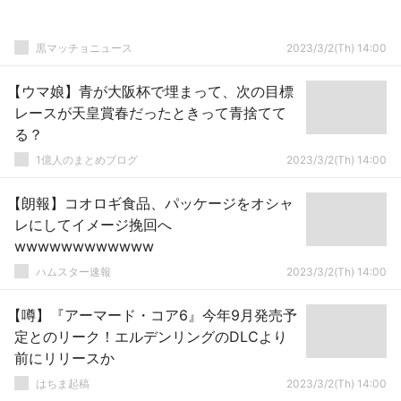
黒マッチョニュース
2023/3/2(Th) 14:00
【ウマ娘】青が大阪杯で埋まって、次の目標
レースが天皇賞春だったときって青捨てて
る？
1億人のまとめブログ
2023/3/2(Th) 14:00
【朗報】コオロギ食品、パッケージをオシャ
レにしてイメージ挽回へ
wwwwwwwwwwww
ハムスター速報
2023/3/2(Th) 14:00
【噂】『アーマード・コア6』今年9月発売予
定とのリーク！エルデンリングのDLCより
前にリリースか
はちま起稿
2023/3/2(Th) 14:00