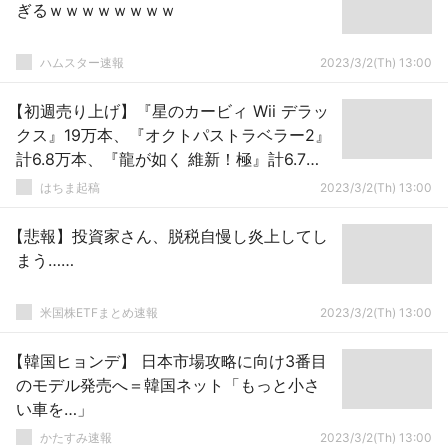
ぎるｗｗｗｗｗｗｗｗ
ハムスター速報
2023/3/2(Th) 13:00
【初週売り上げ】『星のカービィ Wii デラッ
クス』19万本、『オクトパストラベラー2』
計6.8万本、『龍が如く 維新！極』計6.7万
本！PS5本体はまだまだ好調！
はちま起稿
2023/3/2(Th) 13:00
【悲報】投資家さん、脱税自慢し炎上してし
まう……
米国株ETFまとめ速報
2023/3/2(Th) 13:00
【韓国ヒョンデ】 日本市場攻略に向け3番目
のモデル発売へ＝韓国ネット「もっと小さ
い車を…」
かたすみ速報
2023/3/2(Th) 13:00