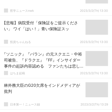
哲学ニュースnwk
2023/3/2(Th) 13:30
【悲報】病院受付「保険証をご提示くださ
い」 ワイ「はい！」青い保険証スッ
投資ちゃんねる
2023/3/2(Th) 13:30
『ソニック』『バラン』の元スクエニ・中裕
司被告、『ドラクエ』『FF』インサイダー
事件の起訴内容認める ファンたちは悲し
みの声
はちま起稿
2023/3/2(Th) 13:30
林外務大臣のG20欠席をインドメディアが
批判
日本第一！ニュース録
2023/3/2(Th) 13:29