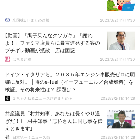
米国株ETFまとめ速報
2023/3/2(Th) 14:30
【動画】「調子乗んなクソガキ」「謝れ
よ！」ファミマ店員らに暴言連発する客の
ブチギレ動画が拡散 店は困惑
はちま起稿
2023/3/2(Th) 14:30
ドイツ・イタリアら。２０３５年エンジン車販売ゼロに明
確に反対。 | 噂のe-fuel（イーフューエル／合成燃料）を
検証。その将来性は？ 課題は？
２ちゃんねるニュース超速まとめ＋
2023/3/2(Th) 14:29
共産議員「村井知事、あなたは長くやり過
ぎだ！｣ 村井知事「志位さんに同じ事を伝
えときます｣
日本第一！ニュース録
2023/3/2(Th) 14:29