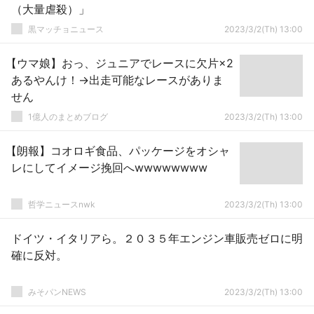
（大量虐殺）」
黒マッチョニュース
2023/3/2(Th) 13:00
【ウマ娘】おっ、ジュニアでレースに欠片×2
あるやんけ！→出走可能なレースがありま
せん
1億人のまとめブログ
2023/3/2(Th) 13:00
【朗報】コオロギ食品、パッケージをオシャ
レにしてイメージ挽回へwwwwwwww
哲学ニュースnwk
2023/3/2(Th) 13:00
ドイツ・イタリアら。２０３５年エンジン車販売ゼロに明
確に反対。
みそパンNEWS
2023/3/2(Th) 13:00