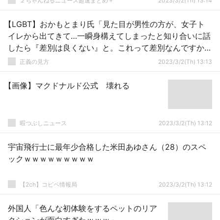
２ちゃんねるニュース超速まとめ＋
2023/3/2(Th) 13:14
【LGBT】おかもとまり氏「見た目が男性の方が、女子ト
イレから出てきて…一瞬身構えてしまったと知り合いに話
したら『差別は良くない』と。これって差別なんですか
ね…」
正義の見方
2023/3/2(Th) 13:13
【画像】マクドナルド公式 壊れる
暇つぶしニュース
2023/3/2(Th) 13:12
宇宙飛行士に最年少合格した米田あゆさん（28）のスペ
ックｗｗｗｗｗｗｗｗｗ
【2ch】コピペ情報局
2023/3/2(Th) 13:12
外国人「色んな初体験をするペットのリア