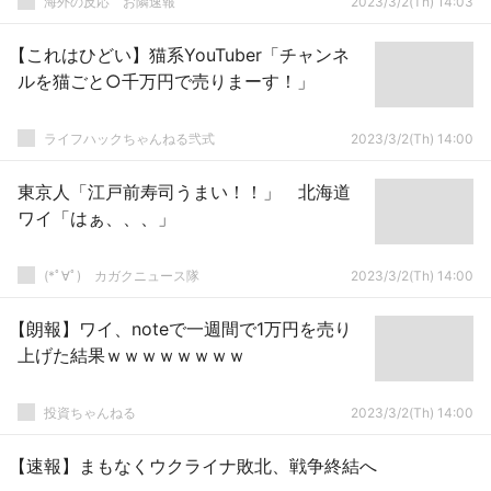
海外の反応 お隣速報
2023/3/2(Th) 14:03
る」
【これはひどい】猫系YouTuber「チャンネ
ルを猫ごと○千万円で売りまーす！」
ライフハックちゃんねる弐式
2023/3/2(Th) 14:00
東京人「江戸前寿司うまい！！」 北海道
ワイ「はぁ、、、」
(*ﾟ∀ﾟ)ゞカガクニュース隊
2023/3/2(Th) 14:00
【朗報】ワイ、noteで一週間で1万円を売り
上げた結果ｗｗｗｗｗｗｗｗ
投資ちゃんねる
2023/3/2(Th) 14:00
【速報】まもなくウクライナ敗北、戦争終結へ