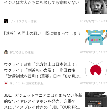
イジメは大人たちに相談しても意味がない
ザ・ミステリー体験
2023/3/2(Th) 14:41
【速報】AI同士の戦い、既に始まってしまう
稼げるまとめ速報
2023/3/2(Th) 14:37
ウクライナ政府「北方領土は日本領土！」
ウクライナ「副首相が言及！」岸田政権
「対露制裁を緩和！(重要」日本「8か月ぶ
り露産原油輸入！」サハリン2「制裁対象
/)；｀ω´)＜国家総動員報
2023/3/2(Th) 14:37
外」→
JBL、ガジェットマニアにはたまらない革新
的なワイヤレスイヤホンを発売、充電ケー
スにディスプレイ付きの「JBL TOUR PRO