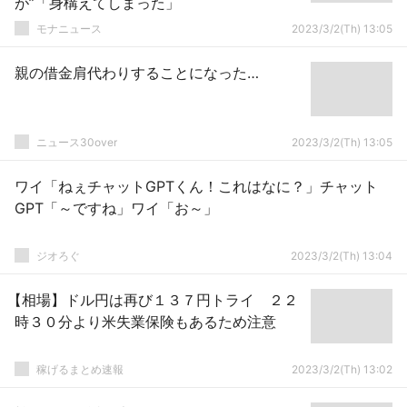
が”「身構えてしまった」
モナニュース
2023/3/2(Th) 13:05
親の借金肩代わりすることになった…
ニュース30over
2023/3/2(Th) 13:05
ワイ「ねぇチャットGPTくん！これはなに？」チャット
GPT「～ですね」ワイ「お～」
ジオろぐ
2023/3/2(Th) 13:04
【相場】ドル円は再び１３７円トライ ２２
時３０分より米失業保険もあるため注意
稼げるまとめ速報
2023/3/2(Th) 13:02