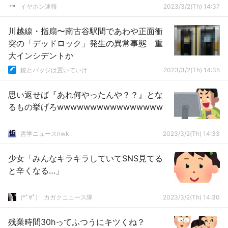
2」
イヤホン速報
2023/3/2(Th) 14:37
川越線・指扇〜南古谷駅間であわや正面衝
突の「デッドロック」発生の異常事態 重
大インシデントか
銃とバッジは置いていけ
2023/3/2(Th) 14:35
思い返せば『あれ何やったんや？？』とな
るもの挙げろwwwwwwwwwwwwwwww
哲学ニュースnwk
2023/3/2(Th) 14:33
少女「みんなキラキラしていてSNS見てる
と辛くなる…」
(*ﾟ∀ﾟ)ゞカガクニュース隊
2023/3/2(Th) 14:30
残業時間30hってふつうにキツくね？