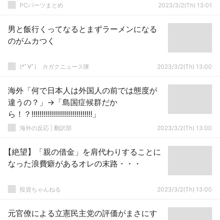
PCパーツまとめ
2023/3/2(Th) 13:01
男と飯行くってなるとまずラーメンになる
のがムカつく
(*ﾟ∀ﾟ)ゞカガクニュース隊
2023/3/2(Th) 13:00
海外「何で日本人は外国人の前では態度が
違うの？」→「島国症候群だか
ら！？!!!!!!!!!!!!!!!!!!!!!!!!!!!!!!!」
海外の反応 | 翻訳部
2023/3/2(Th) 13:00
【絶望】「親の借金」を肩代わりすることに
なった浪費癖があるオレの末路・・・
投資ちゃんねる
2023/3/2(Th) 13:00
元官僚による立憲民主党の評価がまさにす