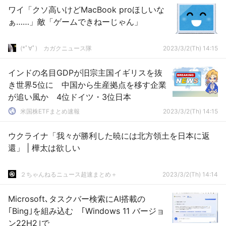
ワイ「クソ高いけどMacBook proほしいな
ぁ……」敵「ゲームできねーじゃん」
(*ﾟ∀ﾟ)ゞカガクニュース隊
2023/3/2(Th) 14:15
インドの名目GDPが旧宗主国イギリスを抜
き世界5位に 中国から生産拠点を移す企業
が追い風か 4位ドイツ・3位日本
米国株ETFまとめ速報
2023/3/2(Th) 14:15
ウクライナ「我々が勝利した暁には北方領土を日本に返
還」 | 樺太は欲しい
２ちゃんねるニュース超速まとめ＋
2023/3/2(Th) 14:14
Microsoft､タスクバー検索にAI搭載の
｢Bing｣を組み込む ｢Windows 11 バージョ
ン22H2｣で