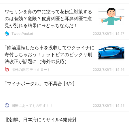
ワセリンを鼻の中に塗って花粉症対策する
のは有効？危険？皮膚科医と耳鼻科医で意
見が別れる結果に→どっちなんだ！
TweetPocket
2023/3/2(Th) 14:27
「飲酒運転したら車を没収してウクライナに
寄付しちゃおう！」ラトビアのビックリ刑
法改正が話題に（海外の反応）
海外の反応 ディミヌート
2023/3/2(Th) 14:26
「マイナポータル」で不具合 [3/2]
国難にあってもの申す！！
2023/3/2(Th) 14:25
北朝鮮、日本海にミサイル4発発射