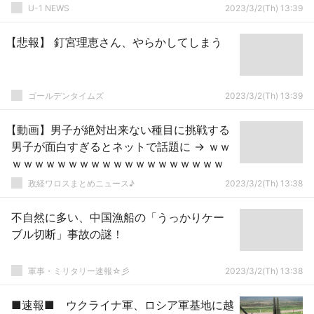
U-1 NEWS
2023/3/2(Th) 13:39
【悲報】 釘宮理恵さん、やらかしてしまう
ゴールデンタイムズ
2023/3/2(Th) 13:39
【動画】男子が絶対出来ない種目に挑戦する
男子が面白すぎるとネットで話題に → ｗｗ
ｗｗｗｗｗｗｗｗｗｗｗｗｗｗｗｗｗｗｗ
政経ワロスまとめニュース♪
2023/3/2(Th) 13:38
不自然に多い、中国漁船の「うっかりケー
ブル切断」事故の謎！
軍事・ミリタリー速報☆彡
2023/3/2(Th) 13:38
■速報■ ウクライナ軍、ロシア軍基地に越