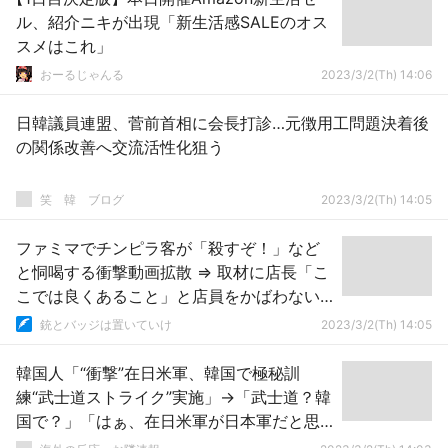
ル、紹介ニキが出現「新生活感SALEのオス
スメはこれ」
おーるじゃんる
2023/3/2(Th) 14:06
日韓議員連盟、菅前首相に会長打診…元徴用工問題決着後
の関係改善へ交流活性化狙う
笑 韓 ブログ
2023/3/2(Th) 14:05
ファミマでチンピラ客が「殺すぞ！」など
と恫喝する衝撃動画拡散 ⇒ 取材に店長「こ
こでは良くあること」と店員をかばわない
姿勢に疑問の声
銃とバッジは置いていけ
2023/3/2(Th) 14:05
韓国人「“衝撃”在日米軍、韓国で極秘訓
練“武士道ストライク”実施」→「武士道？韓
国で？」「はぁ、在日米軍が日本軍だと思
っているみたいだね」「マジで国が滅び