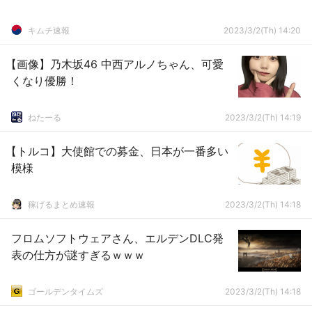
キムチ速報
2023/3/2(Th) 14:20
【画像】乃木坂46 中西アルノちゃん、可愛
くなり優勝！
ねたーる
2023/3/2(Th) 14:19
【トルコ】大使館での募金、日本が一番多い
模様
稼げるまとめ速報
2023/3/2(Th) 14:18
フロムソフトウェアさん、エルデンDLC発
表の仕方が謎すぎるｗｗｗ
ゴールデンタイムズ
2023/3/2(Th) 14:18