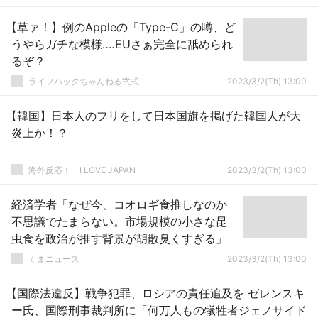
【草ァ！】例のAppleの「Type-C」の噂、ど
うやらガチな模様‥‥EUさぁ完全に舐められ
るぞ？
ライフハックちゃんねる弐式
2023/3/2(Th) 13:00
【韓国】日本人のフリをして日本国旗を掲げた韓国人が大
炎上か！？
海外反応！ I LOVE JAPAN
2023/3/2(Th) 13:00
経済学者「なぜ今、コオロギ食推しなのか
不思議でたまらない。市場規模の小さな昆
虫食を政治が推す背景が胡散臭くすぎる」
くまニュース
2023/3/2(Th) 13:00
【国際法違反】戦争犯罪、ロシアの責任追及を ゼレンスキ
ー氏、国際刑事裁判所に「何万人もの犠牲者ジェノサイド