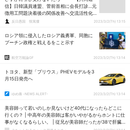
信】日韓議員連盟、菅前首相に会長打診…元
徴用工問題決着後の関係改善へ交流活性化
狙う
反日愚国 恨寓瘻
2023/3/2(Th) 13:15
ロシア領に侵入したロシア義勇軍、同胞に
プーチン政権と戦えるをこと示す
航空万能論GF
2023/3/2(Th) 13:14
トヨタ、新型「プリウス」PHEVモデルを3
月15日発売へ
ゆめ痛 -NEWS ALERT-
2023/3/2(Th) 13:14
美容師って若いのしか見ないけど40代になったらどこに
行くの？ | 中高年の美容師は客がいやがるからホントに仕
事がなくなるらしい。 | 従兄が美容師だったが38で肝臓
がんで死んでる