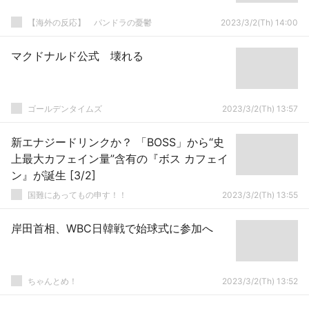
【海外の反応】 パンドラの憂鬱
2023/3/2(Th) 14:00
マクドナルド公式 壊れる
ゴールデンタイムズ
2023/3/2(Th) 13:57
新エナジードリンクか？ 「BOSS」から“史
上最大カフェイン量”含有の『ボス カフェイ
ン』が誕生 [3/2]
国難にあってもの申す！！
2023/3/2(Th) 13:55
岸田首相、WBC日韓戦で始球式に参加へ
ちゃんとめ！
2023/3/2(Th) 13:52