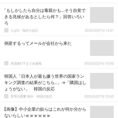
「もしかしたら自分は毒親かも…そう自覚で
きる兆候があるとしたら何？」回答いろい
ろ
らばQ - 海外の反応
2023/3/2(Th) 13:31
倒産するってメールが会社から来た
米国株ETFまとめ速報
2023/3/2(Th) 13:30
韓国人「日本人が最も嫌う世界の国家ラン
キング調査の結果がこちら‥」→「隣国はし
ょうがない」 韓国の反応
世界の憂鬱 海外・韓国の反応
2023/3/2(Th) 13:30
【画像】中小企業の奴らはこれが何か分から
ないらしいｗｗｗｗｗｗ