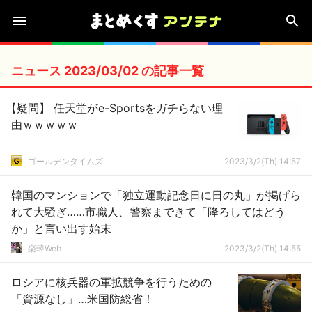
ニュース 2023/03/02 の記事一覧
【疑問】 任天堂がe-Sportsをガチらない理
由ｗｗｗｗｗ
ゴールデンタイムズ
2023/3/2(Th) 14:57
韓国のマンションで「独立運動記念日に日の丸」が掲げら
れて大騒ぎ……市職人、警察まできて「降ろしてはどう
か」と言い出す始末
楽韓Web
2023/3/2(Th) 14:55
ロシアに核兵器の軍拡競争を行うための
「資源なし」…米国防総省！