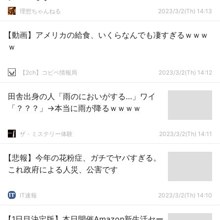
理想ちゃんねる
2023/3/2(Th) 14:13
【動画】アメリカの給食、いくらなんでも凄すぎるｗｗｗ
ｗ
【2ch】コピペ情報局
2023/3/2(Th) 14:12
田舎出身の人「雨のにおいがする…」ワイ
「？？？」→本当に雨が降るｗｗｗｗ
ザ・ミステリー体験
2023/3/2(Th) 14:11
【悲報】今年の花粉症、ガチでヤバすぎる。
これ政府による人災、公害です
IT速報
2023/3/2(Th) 14:10
【1日目決定版】本日開催Amazon新生活セー