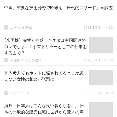
中国、重要な技術分野で欧米を「圧倒的にリード」＝調査
みそパンNEWS
2023/3/2(Th) 14:00
【米国株】先物が急落したネタは中国関連の
コレでしょ…？手首ドリラーとしての仕事を
するまで？
米国株ETFまとめ速報
2023/3/2(Th) 14:00
どう考えてもホストに騙されてるとしか思
えない女性の相談が話題に
くまニュース
2023/3/2(Th) 14:00
海外「日本人はこんな良い暮らしを…」 日
本の一般的な建売住宅に世界から驚きの声