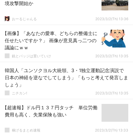
境攻撃開始か
おーるじゃんる
2023/3/2(Th) 13:36
【画像】「あなたの愛車、どちらの整備士に
任せたいですか？」 画像が意見真っ二つの
議論にｗｗ
銃とバッジは置いていけ
2023/3/2(Th) 13:35
韓国人「ユンソクヨル大統領、3・1独立運動記念演説で
日本の神経を逆なでしてしまう」「もっと考えて発言しま
しょう」
ニチカン!
2023/3/2(Th) 13:35
【超速報】ドル円１３７円タッチ 単位労働
費用も高く、失業保険も強い
稼げるまとめ速報
2023/3/2(Th) 13:33