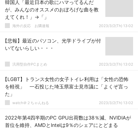
韓国人「最近日本の歌にハマってるんだ
が、みんなのオススメのおぼろげな曲を教
えてくれ！」→「」
海外の反応 お隣速報
2023/3/2(Th) 13:02
【悲報】最近のパソコン、光学ドライブが付
いてないらしい・・・
汎用型自作PCまとめ
2023/3/2(Th) 13:02
【LGBT】トランス女性の女子トイレ利用は「女性の恐怖
を軽視」 一石投じた埼玉県富士見市議に「よくぞ言っ
た」
watch＠２ちゃんねる
2023/3/2(Th) 13:02
2022年第4四半期のPC GPU出荷数は38％減、NVIDIAが
首位を維持、AMDとIntelは9％のシェアにとどまる