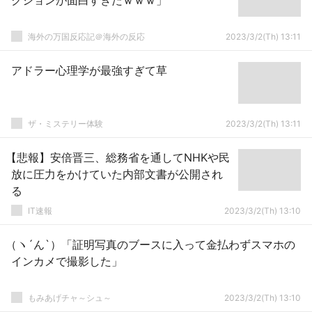
クションが面白すぎたｗｗｗ」
海外の万国反応記＠海外の反応
2023/3/2(Th) 13:11
アドラー心理学が最強すぎて草
ザ・ミステリー体験
2023/3/2(Th) 13:11
【悲報】安倍晋三、総務省を通してNHKや民
放に圧力をかけていた内部文書が公開され
る
IT速報
2023/3/2(Th) 13:10
（ヽ´ん`）「証明写真のブースに入って金払わずスマホの
インカメで撮影した」
もみあげチャ～シュ～
2023/3/2(Th) 13:10