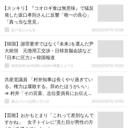
【スッキリ】『コオロギ食は無意味』で猛反
発した坂口孝則さんに反響「唯一の良心」
「真っ当な意見」
おーるじゃんる
2023/3/2(Th) 13:06
【韓国】謝罪要求ではなく｢未来｣を選んだ尹
大統領 元徴用工交渉・日韓首脳会談など
｢日本に圧力｣＝韓国報道
MIZUHO no KUNI ≪2ch≫特亜ニュース
2023/3/2(Th) 13:05
共産党議員 「村井知事は長くやり過ぎてい
る。権力は腐敗する。辞めたほうがいい」
⇒ 村井「その言葉、志位委員長にお伝えし
たい」 会議場に抗議と笑い声
銃とバッジは置いていけ
2023/3/2(Th) 13:05
【芸能】おかもとまり「これって差別なんで
すかね」 女子トイレに“見た目が男性の方