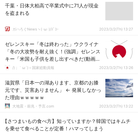
千葉・日体大柏高で卒業式中に71人が現金
を盗まれる
ガハろぐNewsヽ(･ω･)/ｽﾞｺｰ
2023/3/2(Th) 13:27
ゼレンスキー「冬は終わった」ウクライナ
「冬の大攻勢を耐え抜く！(強調」ゼレンス
キー「米国も子供を差し出すべきだ(動画」
メディア「欧州屈指の汚職体質！(2/11」→
/)；｀ω´)＜国家総動員報
2023/3/2(Th) 13:26
滋賀県「日本一の湖あります、京都のお膝
元です、災害ありません」 ← 発展しなかっ
た理由ｗｗｗｗｗ
大地震・前兆・予言.com
2023/3/2(Th) 13:22
【さつまいもの食べ方】知っていますか？韓国ではキムチ
を乗せて食べることが定番！ハマってしまう