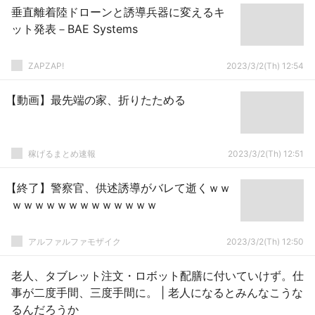
垂直離着陸ドローンと誘導兵器に変えるキ
ット発表－BAE Systems
ZAPZAP!
2023/3/2(Th) 12:54
【動画】最先端の家、折りたためる
稼げるまとめ速報
2023/3/2(Th) 12:51
【終了】警察官、供述誘導がバレて逝くｗｗ
ｗｗｗｗｗｗｗｗｗｗｗｗｗ
アルファルファモザイク
2023/3/2(Th) 12:50
老人、タブレット注文・ロボット配膳に付いていけず。仕
事が二度手間、三度手間に。 | 老人になるとみんなこうな
るんだろうか