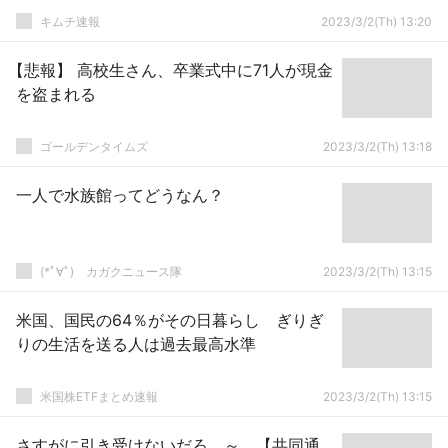
キムチ速報
2023/3/2(Th) 13:20
【悲報】 高校生さん、卒業式中に71人が現金
を盗まれる
ゴールデンタイムズ
2023/3/2(Th) 13:18
一人で水族館ってどうなん？
(*ﾟ∀ﾟ)ゞカガクニュース隊
2023/3/2(Th) 13:15
米国、国民の64％がその日暮らし ぎりぎ
りの生活を送る人は過去最高水準
米国株ETFまとめ速報
2023/3/2(Th) 13:15
さすがに引き受けないだろ ～ 【共同通