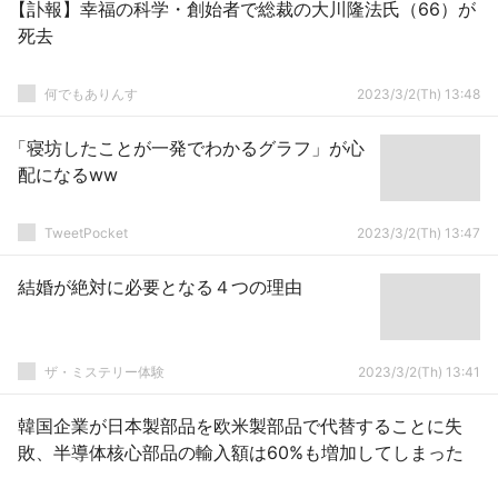
【訃報】幸福の科学・創始者で総裁の大川隆法氏（66）が
死去
何でもありんす
2023/3/2(Th) 13:48
「寝坊したことが一発でわかるグラフ」が心
配になるww
TweetPocket
2023/3/2(Th) 13:47
結婚が絶対に必要となる４つの理由
ザ・ミステリー体験
2023/3/2(Th) 13:41
韓国企業が日本製部品を欧米製部品で代替することに失
敗、半導体核心部品の輸入額は60%も増加してしまった