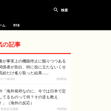
ーム
R18
気の記事
連が事実上の機能停止に陥りつつある
関係者が告白、特に役に立たないくせ
高給だけ毟り取った結果……
U-1 NEWS
3時間前
外「海外発祥なのに、今では日本で定
してるものって何？その逆も教え
！」（海外の反応）
世界反応図鑑
1時間前