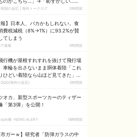
ものがこちら…」→「恥ずかしい…
ﾌﾞﾙﾌﾞﾙ」＝韓国の反応
韓国の反応 | 海外トークログ
3時間前
悲報】日本人、バカかもしれない。食
消費税減税（8%→1%）に93.2%が賛
してしまう
IT速報
5時間前
飛行機が屋根すれすれを抜けて飛行場
、車輪を出さないまま胴体着陸「これ
りひどい着陸なら山ほど見てきた」
海外の反応】
QQQ(海外の反応)
2時間前
ツオカ、新型スポーツカーのティザー
像「第3弾」を公開！
ゆめ痛 -NEWS ALERT-
18時間前
高市ガーｗ】研究者「防弾ガラスの中