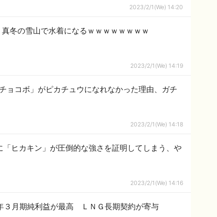
2023/2/1(We) 14:20
、真冬の雪山で水着になるｗｗｗｗｗｗｗｗ
2023/2/1(We) 14:19
「チョコボ」がピカチュウになれなかった理由、ガチ
2023/2/1(We) 14:18
尻目に「ヒカキン」が圧倒的な強さを証明してしまう、や
2023/2/1(We) 14:16
年３月期純利益が最高 ＬＮＧ長期契約が寄与