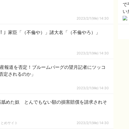
で
い
援
2023/2/1(We) 14:30
ｗ
ｬ！」家臣「（不倫や）」諸大名「（不倫やろ）」
2023/2/1(We) 14:30
』減産報道を否定！ブルームバーグの望月記者にツッコ
否定されるのか」
2023/2/1(We) 14:30
器舐めた奴 とんでもない額の損害賠償を請求されそ
まとめサイト
2023/2/1(We) 14:30