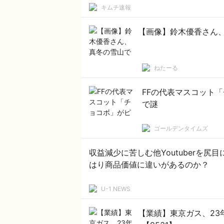
キムチ速報
【画像】鈴木優香さん
ねたーる
FFの代表マスコット
で謎
ゴールデンタイムズ
収益減少に苦しむ他Youtuberを
はり商品価値に違いがあるのか？
U-1 NEWS
【業績】東京ガス、23