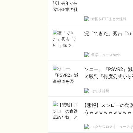
米国株ETFまとめ速報
淀「できた」秀吉「ｼ
哲学ニュースnwk
ソニー、『PSVR2
ミ殺到「何度公式から
はちま起稿
【悲報】スシローの食
うｗｗｗｗｗｗｗｗｗ
エクサワロス | ニュース