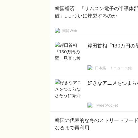
韓国経済：「サムスン電子の半導体部門
破」……ついに炸裂するのか
楽韓Web
岸田首相「130万円
日本第一！ニュース録
好きなアニメをつまら
TweetPocket
韓国の代表的な冬のストリートフー
なるまで再利用