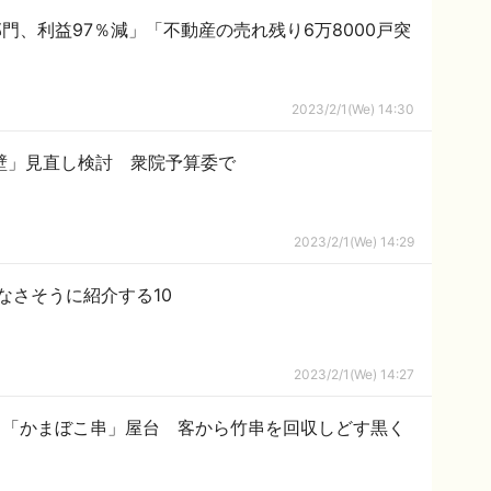
、利益97％減」「不動産の売れ残り6万8000戸突
2023/2/1(We) 14:30
の壁」見直し検討 衆院予算委で
2023/2/1(We) 14:29
なさそうに紹介する10
2023/2/1(We) 14:27
ド「かまぼこ串」屋台 客から竹串を回収しどす黒く