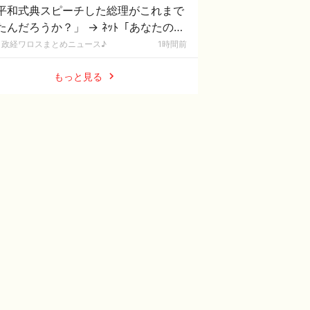
平和式典スピーチした総理がこれまで
たんだろうか？」 → ﾈｯﾄ「あなたの応
してた石破前総理もしてましたよ？」
政経ワロスまとめニュース♪
1時間前
ｗｗｗｗ
もっと見る