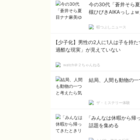
今の30代「蒼井そら
槻ひびきAIKAっしょ
暇つぶしニュース
【少子化】男性の2人に1人は子を持
過酷な現実」が見えていない
watch＠２ちゃんねる
結局、人間も動物の一
ザ・ミステリー体験
「みんなは休暇から帰
話題を集める