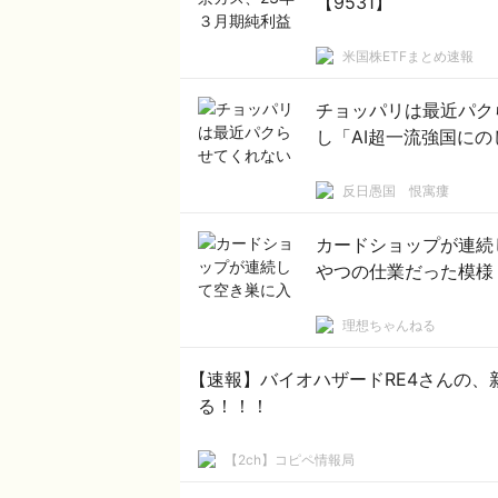
【9531】
米国株ETFまとめ速報
チョッパリは最近パク
し「AI超一流強国に
反日愚国 恨寓瘻
カードショップが連続
やつの仕業だった模様
理想ちゃんねる
【速報】バイオハザードRE4さんの
る！！！
【2ch】コピペ情報局