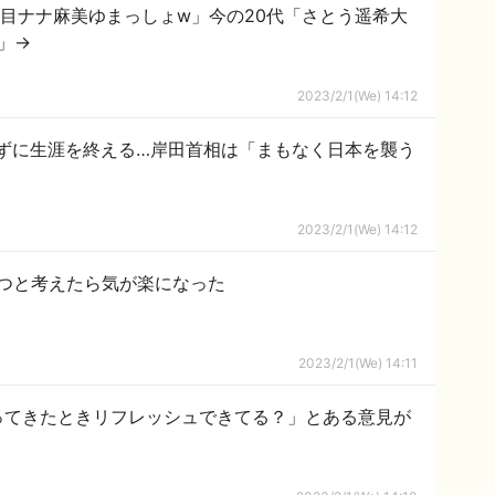
夏目ナナ麻美ゆまっしょw」今の20代「さとう遥希大
w」→
2023/2/1(We) 14:12
たずに生涯を終える…岸田首相は「まもなく日本を襲う
2023/2/1(We) 14:12
つと考えたら気が楽になった
2023/2/1(We) 14:11
ってきたときリフレッシュできてる？」とある意見が