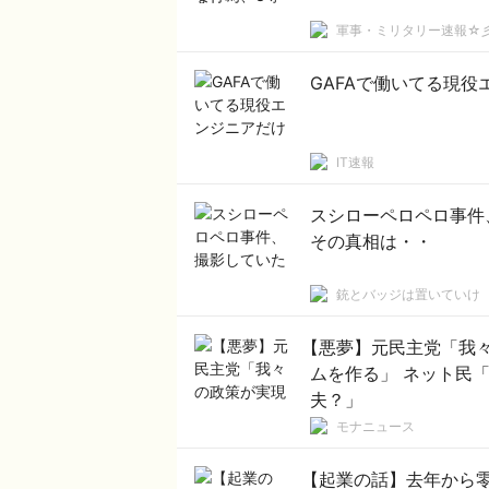
軍事・ミリタリー速報☆
GAFAで働いてる現
IT速報
スシローペロペロ事
その真相は・・
銃とバッジは置いていけ
【悪夢】元民主党「我
ムを作る」 ネット民
夫？」
モナニュース
【起業の話】去年から