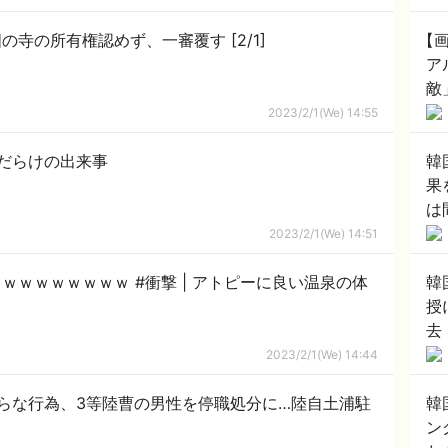
韓国高裁 対馬から盗難の仏像、韓国の寺の所有権認めず、一審覆す [2/1]
【
ア
敵
2023/2/1(We) 14:55
謎だらけの出来事
韓
果
は
ド
2023/2/1(We) 14:51
 #衝撃 | アトピーに良い温泉の体
韓
授
去
2023/2/1(We) 14:44
らな行為、3等陸曹の男性を停職処分に…陸自土浦駐
韓
ン