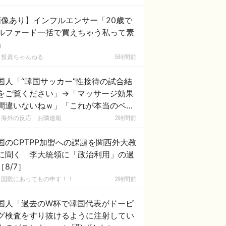
画像あり】インフルエンサー「20歳で
ルファード一括で買えちゃう私って素
」
投資ちゃんねる
5時間前
国人「“韓国サッカー”性接待の試合結
をご覧ください」→「マッサージ効果
間違いないねｗ」「これが本当のベッ
サッカーだ」
海外の反応 お隣速報
2時間前
国のCPTPP加盟への課題を関西外大教
に聞く 李大統領に「政治利用」の過
［8/7］
国難にあってもの申す！！
2時間前
国人「過去のW杯で韓国代表がドーピ
グ検査をすり抜けるように注射してい