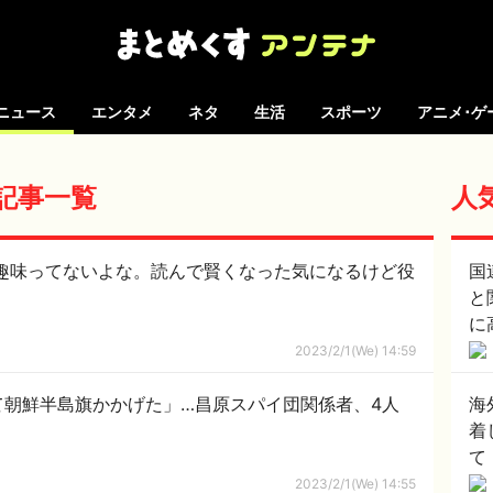
ニュース
エンタメ
ネタ
生活
スポーツ
アニメ･ゲ
の記事一覧
人
趣味ってないよな。読んで賢くなった気になるけど役
国
と
に
2023/2/1(We) 14:59
て朝鮮半島旗かかげた」…昌原スパイ団関係者、4人
海
着
て
2023/2/1(We) 14:55