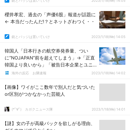
銃とバッジは置いていけ
2023/1/18(We) 14:05
櫻井孝宏、過去の「声優6股」報道が話題に
← 本当だったんだ!？とネットざわつく・・
銃とバッジは置いていけ
2023/1/18(We) 14:05
韓国人「日本行きの航空券発券量、つい
に“NOJAPAN”前を超えてしまう」→「正直
韓国より良いから」「被告日本企業とユニ
クロにさえ勝てればいいから他のことは特
海外の反応 お隣速報
2023/1/18(We) 14:02
に何も思わない」
【画像】ワイがここ数年で別人だと気づいた
or区別がつかなかった芸能人
(*ﾟ∀ﾟ)ゞカガクニュース隊
2023/1/18(We) 14:01
【謎】女の子が高級バックを欲しがる理由、