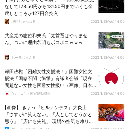
なしで128.50円から131.50円までいくも全
戻しどころか127円台突入
理想ちゃんねる
2023/1/18(We) 14:09
共産党の志位和夫氏「党首選はやりませ
ん」ついに理由釈明もボコボコｗｗｗ
おーるじゃんる
2023/1/18(We) 14:06
岸田政権「困難女性支援法！」困難女性支
援法「国籍不問（衝撃」有識者会議「現在
問題ない女性も困難女性扱い（画像」日本
「ﾊﾟﾌﾞﾘｯｸｺﾒﾝﾄ開始日が変更される！
/)；｀ω´)＜国家総動員報
2023/1/18(We) 14:06
（1/20」→
【画像】 きょう『ヒルナンデス』大炎上！
「さすがに笑えない」「人としてどうかと
思う」「店にも失礼」 現場の空気も凍り付
き…