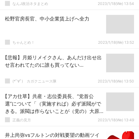
なんJ政治ネタまとめ
2023/1/18(We) 13:54
松野官房長官、中小企業賃上げへ全力
ちゃんとめ！
2023/1/18(We) 13:52
【悲報】月姫リメイクさん、あんだけ出せ出
せ言われてたのに誰も買ってない…
(*ﾟ∀ﾟ)ゞカガクニュース隊
2023/1/18(We) 13:50
【アカ仕草】共産・志位委員長、“党首公
選”について「（実施すれば）必ず派閥がで
きる。派閥は作らないことが（党の）大原
則」と否定
正義の見方
2023/1/18(We) 13:49
井上尚弥vsフルトンの対戦要望の動画ツイ