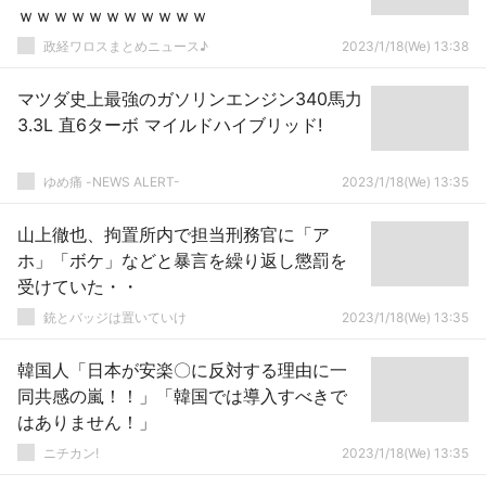
ｗｗｗｗｗｗｗｗｗｗｗ
政経ワロスまとめニュース♪
2023/1/18(We) 13:38
マツダ史上最強のガソリンエンジン340馬力
3.3L 直6ターボ マイルドハイブリッド!
ゆめ痛 -NEWS ALERT-
2023/1/18(We) 13:35
山上徹也、拘置所内で担当刑務官に「ア
ホ」「ボケ」などと暴言を繰り返し懲罰を
受けていた・・
銃とバッジは置いていけ
2023/1/18(We) 13:35
韓国人「日本が安楽〇に反対する理由に一
同共感の嵐！！」「韓国では導入すべきで
はありません！」
ニチカン!
2023/1/18(We) 13:35