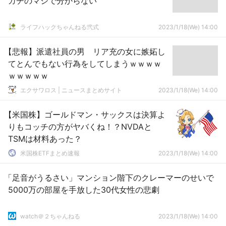
ガチのマジで分からない
ライフハックちゃんねる弐式
2023/1/18(We) 14:00
【悲報】派遣社員の男 リア充の女に嫉妬し
てとんでもない行為をしてしまうｗｗｗｗ
ｗｗｗｗｗ
エクサワロス | ニュースまとめサイト
2023/1/18(We) 14:00
【米国株】ゴールドマン・サックスは決算よ
りもコッチの方がヤバくね！？NVDAと
TSMは材料あった？
米国株ETFまとめ速報
2023/1/18(We) 14:00
「足音がうるさい」マンション階下のクレーマーのせいで
5000万の部屋を手放した30代女性の悲劇
watch＠２ちゃんねる
2023/1/18(We) 14:00