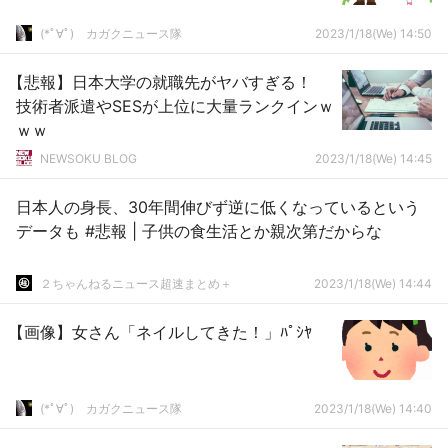
(*ﾟ∀ﾟ)ゞカガクニュース隊
2023/1/18(We) 14:50
【悲報】日本大学の就職先がヤバすぎる！
技術者派遣やSESが上位に大量ランクインｗ
ｗｗ
NEWSOKU BLOG
2023/1/18(We) 14:45
日本人の身長、30年間伸びず逆に低くなっているという
データも #悲報 | 子供の食生活とか親次第だからな
２ちゃんねるニュース超速まとめ＋
2023/1/18(We) 14:44
【画像】女さん「ネイルしてきた！」ﾊﾟｼﾔ
(*ﾟ∀ﾟ)ゞカガクニュース隊
2023/1/18(We) 14:40