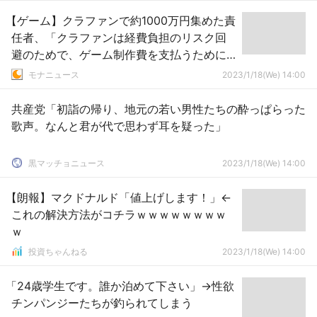
【ゲーム】クラファンで約1000万円集めた責
任者、「クラファンは経費負担のリスク回
避のためで、ゲーム制作費を支払うために
実施したものではない」とトンデモ主張
モナニュース
2023/1/18(We) 14:00
共産党「初詣の帰り、地元の若い男性たちの酔っぱらった
歌声。なんと君が代で思わず耳を疑った」
黒マッチョニュース
2023/1/18(We) 14:00
【朗報】マクドナルド「値上げします！」←
これの解決方法がコチラｗｗｗｗｗｗｗｗ
ｗ
投資ちゃんねる
2023/1/18(We) 14:00
「24歳学生です。誰か泊めて下さい」→性欲
チンパンジーたちが釣られてしまう