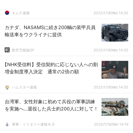
キムチ速報
2023/1/18(We) 14:20
カナダ、NASAMSに続き200輌の装甲兵員
輸送車をウクライナに提供
航空万能論GF
2023/1/18(We) 14:20
【NHK受信料】受信契約に応じない人への割
増金制度導入決定 通常の2倍の額
ハムスター速報
2023/1/18(We) 14:20
台湾軍、女性対象に初めて兵役の軍事訓練
を実施へ…退役した兵士約200人に対して！
軍事・ミリタリー速報☆彡
2023/1/18(We) 14:19