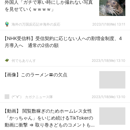
外国人「ガチで寒い時にしか撮れない写真
を見せていくｗｗｗｗ」
海外の万国反応記＠海外の反応
2023/1/18(We) 13:11
【NHK受信料】受信契約に応じない人への割増金制度、4
月導入へ 通常の2倍の額
何でもありんす
2023/1/18(We) 13:10
【画像】このラーメン〓の欠点
(*ﾟ∀ﾟ)ゞカガクニュース隊
2023/1/18(We) 13:10
【動画】 閲覧数稼ぎのためホームレス女性
「かっちゃん」をいじめ続けるTikTokerの
動画に衝撃 ⇒ 取り巻きどものコメントも地