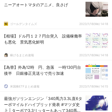
ニーアオートマタのアニメ、良さげ
ゴールデンタイムズ
2023/1/18(We) 14:18
【相場】ドル円１２７円台突入 設備稼働率
も悪化 景気悪化鮮明
稼げるまとめ速報
2023/1/18(We) 14:18
【為替】外為12時 円、急落 一時130円台
後半 日銀修正見送りで売り加速
米国株ETFまとめ速報
2023/1/18(We) 14:15
最強ガソリンエンジン「340馬力3.3L直6タ
ーボマイルドハイブリッド発表 #マツダ史
上 | ターボで3.3リッターもあって340馬力