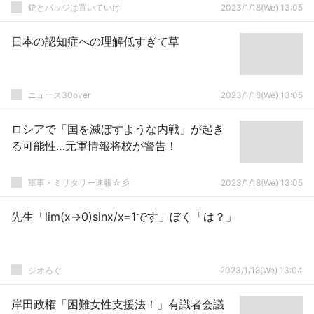
獄
銃とバッジは置いていけ
2023/1/18(We) 13:05
日本の認知症への理解低すぎて草
ニュース30over
2023/1/18(We) 13:05
ロシアで「国を滅ぼすような内戦」が起き
る可能性…元軍情報将校が警告！
軍事・ミリタリー速報☆彡
2023/1/18(We) 13:05
先生「lim(x→0)sinx/x=1です」ぼく「は？」
ジオろぐ
2023/1/18(We) 13:04
岸田政権「困難女性支援法！」有識者会議