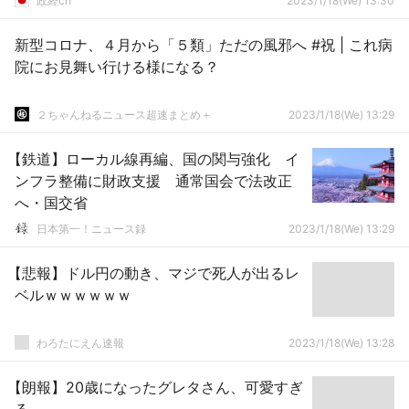
政経ch
2023/1/18(We) 13:30
新型コロナ、４月から「５類」ただの風邪へ #祝 | これ病
院にお見舞い行ける様になる？
２ちゃんねるニュース超速まとめ＋
2023/1/18(We) 13:29
【鉄道】ローカル線再編、国の関与強化 イ
ンフラ整備に財政支援 通常国会で法改正
へ・国交省
日本第一！ニュース録
2023/1/18(We) 13:29
【悲報】ドル円の動き、マジで死人が出るレ
ベルｗｗｗｗｗｗ
わろたにえん速報
2023/1/18(We) 13:28
【朗報】20歳になったグレタさん、可愛すぎ