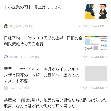
中小企業の7割「賃上げしません」
稼げるまとめ速報
2023/1/18(We) 13:16
日経平均、一時６００円超の上昇…日銀の金
利政策維持で円安進行
米国株ETFまとめ速報
2023/1/18(We) 13:15
新型コロナウイルス ４月からインフルエ
ンザと同等の「５類」に緩和へ 屋内での
マスクも不要
ハムスター速報
2023/1/18(We) 13:15
共産党「初詣の帰り、地元の若い男性たちの酔っぱらった
歌声。なんと君が代で思わず耳を疑った」