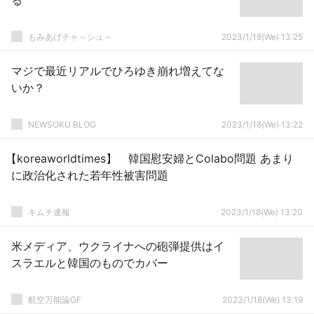
る
もみあげチャ～シュ～
2023/1/18(We) 13:25
マジで最近リアルでひろゆき崩れ増えてな
いか？
NEWSOKU BLOG
2023/1/18(We) 13:22
【koreaworldtimes】 韓国慰安婦とColabo問題 あまり
に政治化された若年性被害問題
キムチ速報
2023/1/18(We) 13:20
米メディア、ウクライナへの砲弾提供はイ
スラエルと韓国のものでカバー
航空万能論GF
2023/1/18(We) 13:19