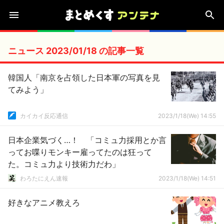
ニュース 2023/01/18 の記事一覧
韓国人「南京を占領した日本軍の写真を見
てみよう」
カイカイ反応通信
2023/1/18(We) 14:55
日本企業気づく…！ 「コミュ力採用とか言
ってお喋りモンキー雇ってたのは狂って
た。コミュ力より技術力だわ」
わろたにえん速報
2023/1/18(We) 14:51
好きなアニメ教えろ