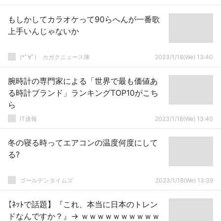
もしかしてカラオケって90らへんが一番歌
上手いんじゃないか
(*ﾟ∀ﾟ)ゞカガクニュース隊
2023/1/18(We) 13:40
腕時計の専門家による「世界で最も価値あ
る時計ブランド」ランキングTOP10がこち
ら
IT速報
2023/1/18(We) 13:40
冬の寝る時ってエアコンの温度何度にして
る?
ゴールデンタイムズ
2023/1/18(We) 13:39
【ﾈｯﾄで話題】『これ、本当に日本のトレン
ドなんですか？』→ ｗｗｗｗｗｗｗｗｗｗ