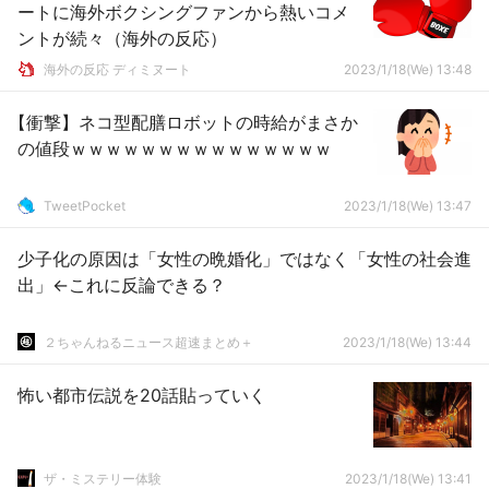
ートに海外ボクシングファンから熱いコメ
ントが続々（海外の反応）
海外の反応 ディミヌート
2023/1/18(We) 13:48
【衝撃】ネコ型配膳ロボットの時給がまさか
の値段ｗｗｗｗｗｗｗｗｗｗｗｗｗｗｗ
TweetPocket
2023/1/18(We) 13:47
少子化の原因は「女性の晩婚化」ではなく「女性の社会進
出」←これに反論できる？
２ちゃんねるニュース超速まとめ＋
2023/1/18(We) 13:44
怖い都市伝説を20話貼っていく
ザ・ミステリー体験
2023/1/18(We) 13:41