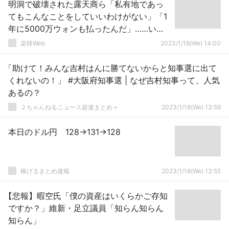
明洞で破壊された露天商ら「私有地であっ
てもこんなことをしていいわけがない」「1
年に5000万ウォンも払ったんだ」……い
や、違法占拠だろうよ。お金は過料だし
楽韓Web
2023/1/18(We) 14:00
「助けて！みんな吉村はんに勝てないからと知事選に出て
くれないの！」 #大阪府知事選 | なぜ吉村知事って、人気
あるの？
２ちゃんねるニュース超速まとめ＋
2023/1/18(We) 13:59
本日のドル円 128→131→128
稼げるまとめ速報
2023/1/18(We) 13:55
【悲報】暇空氏「僕の資産はいくらかご存知
ですか？」維新・足立議員「知らん知らん
知らん」