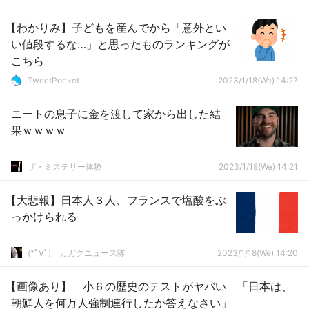
【わかりみ】子どもを産んでから「意外とい
い値段するな…」と思ったものランキングが
こちら
TweetPocket
2023/1/18(We) 14:27
ニートの息子に金を渡して家から出した結
果ｗｗｗｗ
ザ・ミステリー体験
2023/1/18(We) 14:21
【大悲報】日本人３人、フランスで塩酸をぶ
っかけられる
(*ﾟ∀ﾟ)ゞカガクニュース隊
2023/1/18(We) 14:20
【画像あり】 小６の歴史のテストがヤバい 「日本は、
朝鮮人を何万人強制連行したか答えなさい」