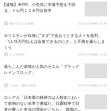
【速報】米PPI、小売共に市場予想を下回
る、ドル円１２８円台前半
稼げるまとめ速報
2023/1/18(We) 13:35
ホリエモンが自身に“タダ”で会おうとする人々を批判、
「1人15万円払えば会食できるのにさ」と不満を漏らしま
くり
U-1 NEWS
2023/1/18(We) 13:32
落ちこんだ表情が人気のカエル「ブラック
レインフロッグ」
らばQ - 海外の反応
2023/1/18(We) 13:32
ロシア人「日本軍の精神力は人類史におい
て前例のない水準で勇猛だ」日露戦争で日
本が勝った本当の理由がこちら‥ 韓国の反