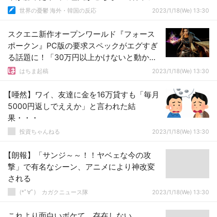
応
世界の憂鬱 海外・韓国の反応
2023/1/18(We) 13:30
スクエニ新作オープンワールド『フォース
ポークン』PC版の要求スペックがエグすぎ
る話題に！「30万円以上かけないと動かな
い」「吉PのPS5買え発言は正しかった」
はちま起稿
2023/1/18(We) 13:30
【唖然】ワイ、友達に金を16万貸すも「毎月
5000円返しでええか」と言われた結
果・・・
投資ちゃんねる
2023/1/18(We) 13:30
【朗報】「サンジ～～！！ヤベェな今の攻
撃」で有名なシーン、アニメにより神改変
される
(*ﾟ∀ﾟ)ゞカガクニュース隊
2023/1/18(We) 13:30
これより面白いボケて、存在しない