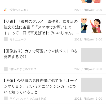
投資ちゃんねる
2023/1/18(We) 13:00
【話題】「孤独のグルメ」原作者、飲食店の
注文方法に苦言「『スマホでお願いしま
す』って、口で言えばそれでいいじゃん。
やな時代」共感の嵐
モナニュース
2023/1/18(We) 13:00
【画像あり】ガチで可愛いウマ娘ベスト10を
発表するで??
1億人のまとめブログ
2023/1/18(We) 13:00
【画像】今話題の男性声優に似てる「オーイ
シマサヨシ」というアニソンシンガーにつ
いて知っていること
ライフハックちゃんねる弐式
2023/1/18(We) 13:00