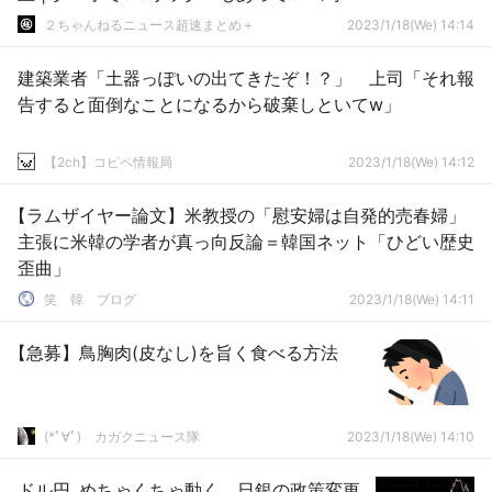
しかない?
２ちゃんねるニュース超速まとめ＋
2023/1/18(We) 14:14
建築業者「土器っぽいの出てきたぞ！？」 上司「それ報
告すると面倒なことになるから破棄しといてw」
【2ch】コピペ情報局
2023/1/18(We) 14:12
【ラムザイヤー論文】米教授の「慰安婦は自発的売春婦」
主張に米韓の学者が真っ向反論＝韓国ネット「ひどい歴史
歪曲」
笑 韓 ブログ
2023/1/18(We) 14:11
【急募】鳥胸肉(皮なし)を旨く食べる方法
(*ﾟ∀ﾟ)ゞカガクニュース隊
2023/1/18(We) 14:10
ドル円､めちゃくちゃ動く 日銀の政策変更