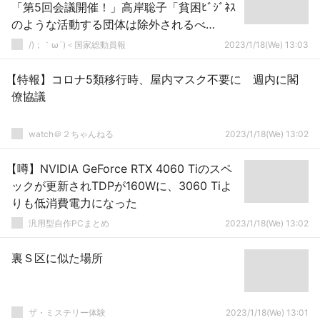
「第5回会議開催！」高岸聡子「貧困ﾋﾞｼﾞﾈｽ
のような活動する団体は除外されるべ
き。」日本「有識者会議の良心！（最後の
/)；｀ω´)＜国家総動員報
2023/1/18(We) 13:03
砦」→
【特報】コロナ5類移行時、屋内マスク不要に 週内に閣
僚協議
watch＠２ちゃんねる
2023/1/18(We) 13:02
【噂】NVIDIA GeForce RTX 4060 Tiのスペ
ックが更新されTDPが160Wに、3060 Tiよ
りも低消費電力になった
汎用型自作PCまとめ
2023/1/18(We) 13:02
裏Ｓ区に似た場所
ザ・ミステリー体験
2023/1/18(We) 13:01