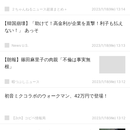
２ちゃんねるニュース超速まとめ＋
2023/1/18(We) 13:14
【韓国崩壊】「助けて！高金利が企業を直撃！利子も払え
ない！」 あっそ
News U.S.
2023/1/18(We) 13:13
【朗報】篠田麻里子の肉親「不倫は事実無
根」
暇つぶしニュース
2023/1/18(We) 13:12
初音ミクコラボのウォークマン、42万円で登場！
【2ch】コピペ情報局
2023/1/18(We) 13:12