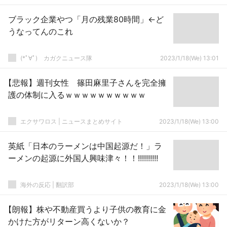
ブラック企業やつ「月の残業80時間」←ど
うなってんのこれ
(*ﾟ∀ﾟ)ゞカガクニュース隊
2023/1/18(We) 13:01
【悲報】週刊女性 篠田麻里子さんを完全擁
護の体制に入るｗｗｗｗｗｗｗｗｗｗ
エクサワロス | ニュースまとめサイト
2023/1/18(We) 13:00
英紙「日本のラーメンは中国起源だ！」ラ
ーメンの起源に外国人興味津々！！!!!!!!!!!!
海外の反応 | 翻訳部
2023/1/18(We) 13:00
【朗報】株や不動産買うより子供の教育に金
かけた方がリターン高くないか？