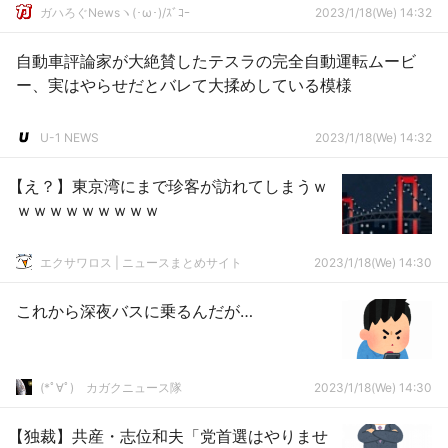
ガハろぐNewsヽ(･ω･)/ｽﾞｺｰ
2023/1/18(We) 14:32
自動車評論家が大絶賛したテスラの完全自動運転ムービ
ー、実はやらせだとバレて大揉めしている模様
U-1 NEWS
2023/1/18(We) 14:32
【え？】東京湾にまで珍客が訪れてしまうｗ
ｗｗｗｗｗｗｗｗｗ
エクサワロス | ニュースまとめサイト
2023/1/18(We) 14:30
これから深夜バスに乗るんだが…
(*ﾟ∀ﾟ)ゞカガクニュース隊
2023/1/18(We) 14:30
【独裁】共産・志位和夫「党首選はやりませ