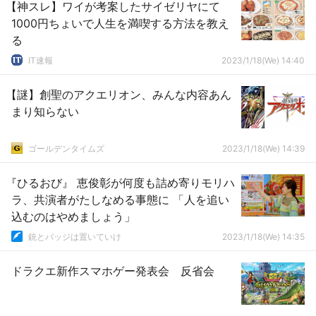
【神スレ】ワイが考案したサイゼリヤにて
1000円ちょいで人生を満喫する方法を教え
る
IT速報
2023/1/18(We) 14:40
【謎】創聖のアクエリオン、みんな内容あん
まり知らない
ゴールデンタイムズ
2023/1/18(We) 14:39
『ひるおび』 恵俊彰が何度も詰め寄りモリハ
ラ、共演者がたしなめる事態に 「人を追い
込むのはやめましょう」
銃とバッジは置いていけ
2023/1/18(We) 14:35
ドラクエ新作スマホゲー発表会 反省会