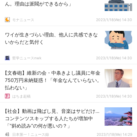
ん。理由は派閥ができるから」
モナニュース
2023/1/18(We) 14:30
ワイが生きづらい理由、他人に共感できな
いからだと気付く
哲学ニュースnwk
2023/1/18(We) 14:30
【文春砲】維新の会・中条きよし議員に年金
750万円未納疑惑！「年金なんていらない。
払わない」
はちま起稿
2023/1/18(We) 14:30
【社会】動画は飛ばし見、音楽はサビだけ…
コンテンツスキップする人たちが増加中
「”斜め読み”の何が悪いの？」
日本第一！ニュース録
2023/1/18(We) 14:29