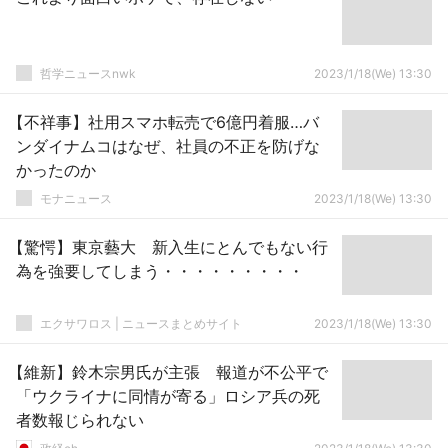
哲学ニュースnwk
2023/1/18(We) 13:30
【不祥事】社用スマホ転売で6億円着服…バ
ンダイナムコはなぜ、社員の不正を防げな
かったのか
モナニュース
2023/1/18(We) 13:30
【驚愕】東京藝大 新入生にとんでもない行
為を強要してしまう・・・・・・・・・
エクサワロス | ニュースまとめサイト
2023/1/18(We) 13:30
【維新】鈴木宗男氏が主張 報道が不公平で
「ウクライナに同情が寄る」ロシア兵の死
者数報じられない