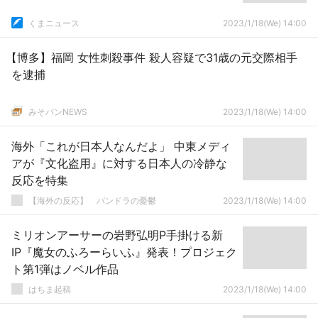
くまニュース
2023/1/18(We) 14:00
【博多】福岡 女性刺殺事件 殺人容疑で31歳の元交際相手
を逮捕
みそパンNEWS
2023/1/18(We) 14:00
海外「これが日本人なんだよ」 中東メディ
アが『文化盗用』に対する日本人の冷静な
反応を特集
【海外の反応】 パンドラの憂鬱
2023/1/18(We) 14:00
ミリオンアーサーの岩野弘明P手掛ける新
IP『魔女のふろーらいふ』発表！プロジェク
ト第1弾はノベル作品
はちま起稿
2023/1/18(We) 14:00