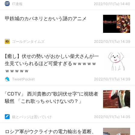
IT速報
2022/10/11(Tu) 14:40
甲鉄城のカバネリとかいう謎のアニメ
ゴールデンタイムズ
2022/10/11(Tu) 14:39
【癒し】伏せの勢いがおかしい柴犬さんが一
生見ていられるほど可愛すぎるｗｗｗｗｗ
ｗｗｗｗｗ
TweetPocket
2022/10/11(Tu) 14:39
「CDTV」 西川貴教の“歌詞伏せ字”に視聴者
騒然 「これ歌っちゃいけないの？」
銃とバッジは置いていけ
2022/10/11(Tu) 14:35
ロシア軍がウクライナの電力輸出を遮断、