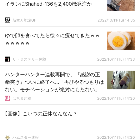
イランにShahed-136を2,400機発注か
航空万能論GF
2022/10/11(Tu) 14:35
ゆで卵を食べてたら徐々に痩せてきたｗｗ
ｗｗｗｗｗ
ザ・ミステリー体験
2022/10/11(Tu) 14:33
ハンターハンター連載再開で、『感謝の正
拳突き』ついに終了へ…「再びやるつもりは
ない。モチベーションが絶対にもたない」
はちま起稿
2022/10/11(Tu) 14:30
【画像】こいつの正体なんなん？
ハムスター速報
2022/10/11(Tu) 14:30