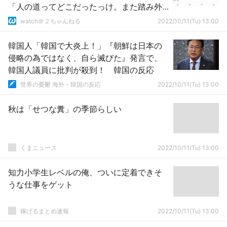
「人の道ってどこだったっけ。また踏み外
しちまった｣
watch＠２ちゃんねる
2022/10/11(Tu) 13:00
韓国人「韓国で大炎上！」『朝鮮は日本の
侵略の為ではなく、自ら滅びた』発言で、
韓国人議員に批判が殺到！ 韓国の反応
世界の憂鬱 海外・韓国の反応
2022/10/11(Tu) 13:00
秋は「せつな糞」の季節らしい
くまニュース
2022/10/11(Tu) 13:00
知力小学生レベルの俺、ついに定着できそ
うな仕事をゲット
稼げるまとめ速報
2022/10/11(Tu) 13:00