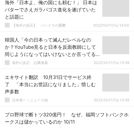
海外「日本よ、俺の国にも頼む！」 日本は
バターでさえガラパゴス進化を遂げていた
と話題に
【海外の反応】 パンドラの憂鬱
2022/10/11(Tu) 14:00
韓国人「今の日本って滅んだレベルなの
か？YouTube見ると日本を反面教師にして
同じようになってはいけないとか言ってる
んだが・・・」→「」
海外の反応 お隣速報
2022/10/11(Tu) 13:59
エキサイト翻訳 10月31日でサービス終
了 「本当にお世話になりました」惜しむ
声多数
日本第一！ニュース録
2022/10/11(Tu) 13:59
プロ野球で断トツ320億円！ なぜ、福岡ソフトバンクホ
ークスは儲かっているのか 10/11