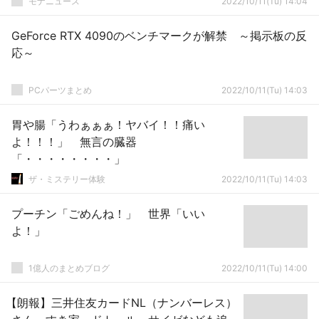
モナニュース
2022/10/11(Tu) 14:04
GeForce RTX 4090のベンチマークが解禁 ～掲示板の反
応～
PCパーツまとめ
2022/10/11(Tu) 14:03
胃や腸「うわぁぁぁ！ヤバイ！！痛い
よ！！！」 無言の臓器
「・・・・・・・・」
ザ・ミステリー体験
2022/10/11(Tu) 14:03
プーチン「ごめんね！」 世界「いい
よ！」
1億人のまとめブログ
2022/10/11(Tu) 14:00
【朗報】三井住友カードNL（ナンバーレス）