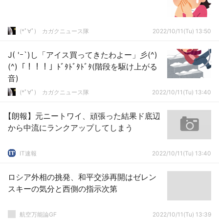
(*ﾟ∀ﾟ)ゞカガクニュース隊
2022/10/11(Tu) 13:50
J( 'ｰ`)し「アイス買ってきたわよー」彡(^)
(^)「！！！」ﾄﾞﾀﾄﾞﾀﾄﾞﾀ(階段を駆け上がる
音)
(*ﾟ∀ﾟ)ゞカガクニュース隊
2022/10/11(Tu) 13:40
【朗報】元ニートワイ、頑張った結果ド底辺
から中流にランクアップしてしまう
IT速報
2022/10/11(Tu) 13:40
ロシア外相の挑発、和平交渉再開はゼレン
スキーの気分と西側の指示次第
航空万能論GF
2022/10/11(Tu) 13:39