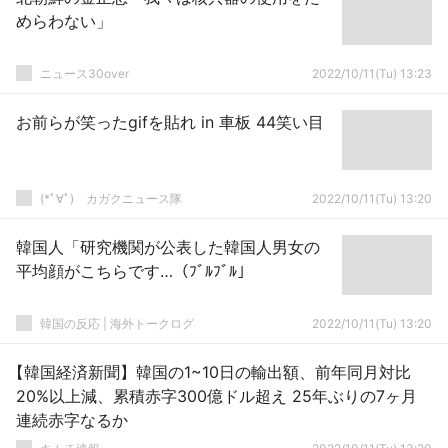
めらわない」
ニュース30over
2022/10/11(Tu) 13:23
お前らが笑ったgifを貼れ in 車板 44笑い目
(*ﾟ∀ﾟ)ゞカガクニュース隊
2022/10/11(Tu) 13:20
韓国人「研究機関が公表した韓国人男女の
平均顔がこちらです…（ﾌﾞﾙﾌﾞﾙ」
韓国の反応 | 海外トークログ
2022/10/11(Tu) 13:20
【韓国経済新聞】韓国の1~10日の輸出額、前年同月対比
20%以上減、累積赤字300億ドル超え 25年ぶりの7ヶ月
連続赤字なるか