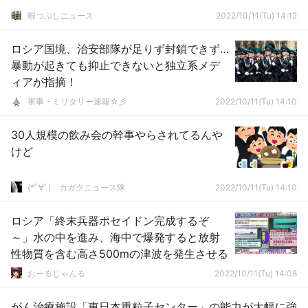
暇つぶしニュース
2022/10/11(Tu) 14:12
ロシア国境、治安部隊が足りず封鎖できず…
暴動が起きても抑止できないと独立系メデ
ィアが指摘！
軍事・ミリタリー速報☆彡
2022/10/11(Tu) 14:10
30人規模の飲み会の幹事やらされてるんや
けど
(*ﾟ∀ﾟ)ゞカガクニュース隊
2022/10/11(Tu) 14:10
ロシア「終末兵器ポセイドン完成するぞ
～」水の中を進み、海中で爆発すると放射
性物質を含む高さ500mの津波を発生させる
おーるじゃんる
2022/10/11(Tu) 14:08
がん治療施設「東日本重粒子センター」の能力が大幅に強