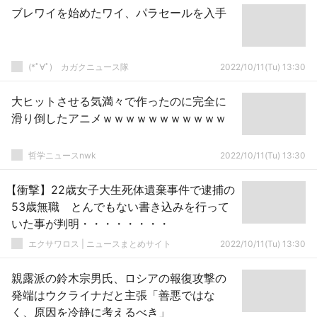
ブレワイを始めたワイ、パラセールを入手
(*ﾟ∀ﾟ)ゞカガクニュース隊
2022/10/11(Tu) 13:30
大ヒットさせる気満々で作ったのに完全に
滑り倒したアニメｗｗｗｗｗｗｗｗｗｗｗ
哲学ニュースnwk
2022/10/11(Tu) 13:30
【衝撃】22歳女子大生死体遺棄事件で逮捕の
53歳無職 とんでもない書き込みを行って
いた事が判明・・・・・・・・
エクサワロス | ニュースまとめサイト
2022/10/11(Tu) 13:30
親露派の鈴木宗男氏、ロシアの報復攻撃の
発端はウクライナだと主張「善悪ではな
く、原因を冷静に考えるべき」