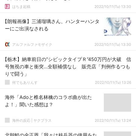
はちま起稿
2022/10/11(Tu) 13:30
【朗報画像】三浦瑠璃さん、ハンターハンタ
ーにご出演なされる
アルファルファモザイク
2022/10/11(Tu) 13:30
【栃木】納車前日の“シビックタイプＲ”450万円が大破 信
号無視の車と衝突…全額補償なし 販売店「判例作るつも
りで闘う」
何でもありんす
2022/10/11(Tu) 13:26
海外「Adoと椎名林檎のコラボ曲が出た
よ！」聞いた感想は？
海外の反応 | ヤクプラス
2022/10/11(Tu) 13:24
北朝鮮の金正恩「我々は核兵器の使用をた