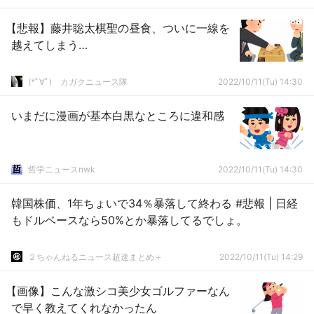
【悲報】藤井聡太棋聖の昼食、ついに一線を
越えてしまう…
(*ﾟ∀ﾟ)ゞカガクニュース隊
2022/10/11(Tu) 14:30
いまだに漫画が基本白黒なところに違和感
哲学ニュースnwk
2022/10/11(Tu) 14:30
韓国株価、1年ちょいで34％暴落して終わる #悲報 | 日経
もドルベースなら50%とか暴落してるでしょ。
２ちゃんねるニュース超速まとめ＋
2022/10/11(Tu) 14:29
【画像】こんな激シコ美少女ゴルファーなん
で早く教えてくれなかったん