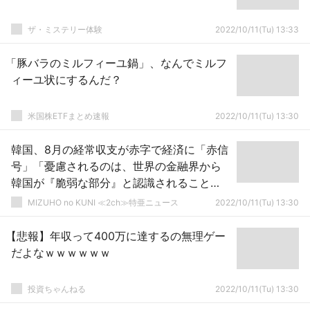
ザ・ミステリー体験
2022/10/11(Tu) 13:33
「豚バラのミルフィーユ鍋」、なんでミルフ
ィーユ状にするんだ？
米国株ETFまとめ速報
2022/10/11(Tu) 13:30
韓国、8月の経常収支が赤字で経済に「赤信
号」「憂慮されるのは、世界の金融界から
韓国が『脆弱な部分』と認識されること
だ」
MIZUHO no KUNI ≪2ch≫特亜ニュース
2022/10/11(Tu) 13:30
【悲報】年収って400万に達するの無理ゲー
だよなｗｗｗｗｗｗ
投資ちゃんねる
2022/10/11(Tu) 13:30