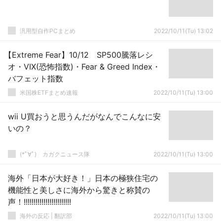
汎用型自作PCまとめ
2022/10/11(Tu) 13:02
【Extreme Fear】10/12 SP500騰落レシ
オ・VIX(恐怖指数)・Fear & Greed Index・
バフェット指数
米国株ETFまとめ速報
2022/10/11(Tu) 13:00
wii U買おうと思うんだがなんでこんなに安
いの？
(*ﾟ∀ﾟ)ゞカガクニュース隊
2022/10/11(Tu) 13:00
海外「日本が大好き！」日本の極狭住宅の
機能性と美しさに海外から驚きと称賛の
声！!!!!!!!!!!!!!!!!!!!!!!!!
海外の反応 | 翻訳部
2022/10/11(Tu) 13:00