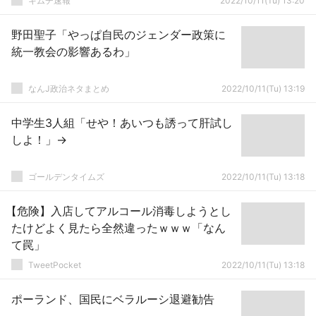
キムチ速報
2022/10/11(Tu) 13:20
野田聖子「やっぱ自民のジェンダー政策に
統一教会の影響あるわ」
なんJ政治ネタまとめ
2022/10/11(Tu) 13:19
中学生3人組「せや！あいつも誘って肝試し
しよ！」→
ゴールデンタイムズ
2022/10/11(Tu) 13:18
【危険】入店してアルコール消毒しようとし
たけどよく見たら全然違ったｗｗｗ「なん
て罠」
TweetPocket
2022/10/11(Tu) 13:18
ポーランド、国民にベラルーシ退避勧告