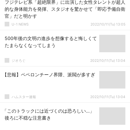
フジテレビ系「超絶限界」に出演した女性タレントが超人
的な身体能力を発揮、スタジオを驚かせて「即応予備自衛
官」だと明かす
U-1 NEWS
2022/10/11(Tu) 13:05
500年後の文明の進歩を想像すると悔しくて
たまらなくなってしまう
ジオろぐ
2022/10/11(Tu) 13:04
【悲報】ペペロンチーノ界隈、派閥が多すぎ
ハムスター速報
2022/10/11(Tu) 13:04
「このトラックには近づくのは恐ろしい…」
後ろに不穏な注意書き