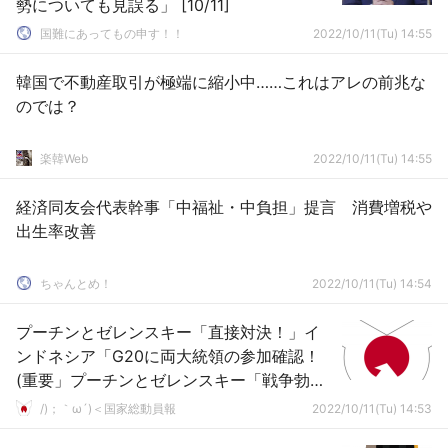
勢についても見誤る」 [10/11]
国難にあってもの申す！！
2022/10/11(Tu) 14:55
韓国で不動産取引が極端に縮小中……これはアレの前兆な
のでは？
楽韓Web
2022/10/11(Tu) 14:55
経済同友会代表幹事「中福祉・中負担」提言 消費増税や
出生率改善
ちゃんとめ！
2022/10/11(Tu) 14:54
プーチンとゼレンスキー「直接対決！」イ
ンドネシア「G20に両大統領の参加確認！
(重要」プーチンとゼレンスキー「戦争勃発
後で初対面！」日本「重大な局面を迎え
/)；｀ω´)＜国家総動員報
2022/10/11(Tu) 14:53
る」→