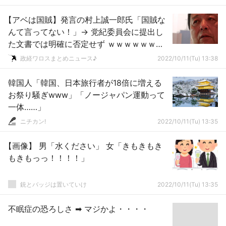
【アベは国賊】発言の村上誠一郎氏「国賊な
んて言ってない！」→ 党紀委員会に提出し
た文書では明確に否定せず ｗｗｗｗｗｗｗ
ｗｗｗｗｗｗｗｗｗｗｗｗｗｗｗ
政経ワロスまとめニュース♪
2022/10/11(Tu) 13:38
韓国人「韓国、日本旅行者が18倍に増える
お祭り騒ぎwww」「ノージャパン運動って
一体……」
ニチカン!
2022/10/11(Tu) 13:35
【画像】 男「水ください」 女「きもきもき
もきもっっ！！！！」
銃とバッジは置いていけ
2022/10/11(Tu) 13:35
不眠症の恐ろしさ ➡ マジかよ・・・・