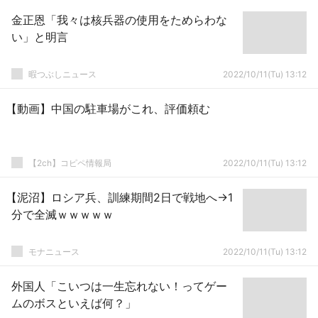
金正恩「我々は核兵器の使用をためらわな
い」と明言
暇つぶしニュース
2022/10/11(Tu) 13:12
【動画】中国の駐車場がこれ、評価頼む
【2ch】コピペ情報局
2022/10/11(Tu) 13:12
【泥沼】ロシア兵、訓練期間2日で戦地へ→1
分で全滅ｗｗｗｗｗ
モナニュース
2022/10/11(Tu) 13:12
外国人「こいつは一生忘れない！ってゲー
ムのボスといえば何？」