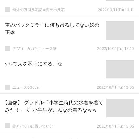
海外の万国反応記＠海外の反応
2022/10/11(Tu) 13:11
車のバックミラーに何も吊るしてない奴の
正体
(*ﾟ∀ﾟ)ゞカガクニュース隊
2022/10/11(Tu) 13:10
snsて人を不幸にするよな
ニュース30over
2022/10/11(Tu) 13:05
【画像】 グラドル「小学生時代の水着を着て
みた！」 ← 小学生がこんなの着るなｗｗ
銃とバッジは置いていけ
2022/10/11(Tu) 13:05