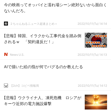
今の映画ってオッパイと濡れ場シーン絶対ないから面白く
ないんだろ。
２ちゃんねるニュース超速まとめ＋
2022/10/11(Tu) 14:14
【悲報】韓国、イラクから工事代金を踏み倒
されるｗ 「契約違反だ！」
News U.S.
2022/10/11(Tu) 14:13
AIで描いた絵の指が何でバグるのか教えたる
【2ch】コピペ情報局
2022/10/11(Tu) 14:12
【悲報】ウクライナ人、凍死危機 ロシアが
キーウ近郊の電力施設爆撃