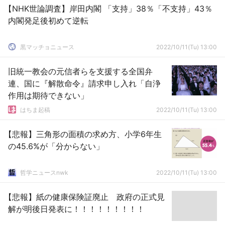
【NHK世論調査】岸田内閣 「支持」38％「不支持」43％
内閣発足後初めて逆転
黒マッチョニュース
2022/10/11(Tu) 13:00
旧統一教会の元信者らを支援する全国弁
連、国に『解散命令』請求申し入れ「自浄
作用は期待できない」
はちま起稿
2022/10/11(Tu) 13:00
【悲報】三角形の面積の求め方、小学6年生
の45.6%が「分からない」
哲学ニュースnwk
2022/10/11(Tu) 13:00
【悲報】紙の健康保険証廃止 政府の正式見
解が明後日発表に！！！！！！！！！