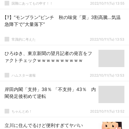
国難にあってもの申す！！
2022/10/11(Tu) 13:55
【?】“モンブラン”ピンチ 秋の味覚「栗」3割高騰…気温
急降下で“大量落下”
常識的に考えた
2022/10/11(Tu) 13:53
ひろゆき、東京新聞の望月記者の発言をフ
ァクトチェックｗｗｗｗｗｗｗｗｗｗ
ハムスター速報
2022/10/11(Tu) 13:53
岸田内閣「支持」38％ 「不支持」43％ 内
閣発足後初めて逆転
ちゃんとめ！
2022/10/11(Tu) 13:52
立川に住んでるけど便利すぎてヤバい