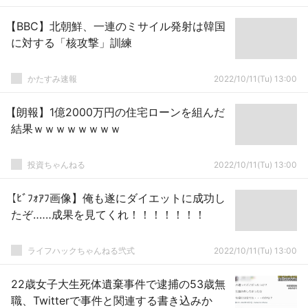
【BBC】北朝鮮、一連のミサイル発射は韓国
に対する「核攻撃」訓練
かたすみ速報
2022/10/11(Tu) 13:00
【朗報】1億2000万円の住宅ローンを組んだ
結果ｗｗｗｗｗｗｗｗ
投資ちゃんねる
2022/10/11(Tu) 13:00
【ﾋﾞﾌｫｱﾌ画像】俺も遂にダイエットに成功し
たぞ‥‥‥成果を見てくれ！！！！！！！
ライフハックちゃんねる弐式
2022/10/11(Tu) 13:00
22歳女子大生死体遺棄事件で逮捕の53歳無
職、Twitterで事件と関連する書き込みか