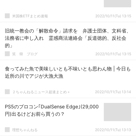
米国株ETFまとめ速報
2022/10/11(Tu) 13:15
旧統一教会の「解散命令」請求を 弁護士団体、文科省、
法務省に申し入れ 霊感商法連絡会「反道徳的、反社会
的」
笑 韓 ブログ
2022/10/11(Tu) 13:15
食ってみた魚で美味しいとも不味いとも思わん物 | 今日も
近所の川でアジが大漁大漁
２ちゃんねるニュース超速まとめ＋
2022/10/11(Tu) 13:14
PS5のプロコン｢DualSense Edge｣(29,000
円)出るけどお前ら買うの？
理想ちゃんねる
2022/10/11(Tu) 13:13