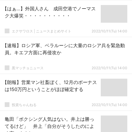
【はぁ…】外国人さん 成田空港でノーマス
ク大爆笑・・・・・・・・・・
エクサワロス | ニュースまとめサイト
2022/10/11(Tu) 14:00
【速報】ロシア軍、ベラルーシに大量のロシア兵を緊急動
員。キエフ方面に再侵攻か
黒マッチョニュース
2022/10/11(Tu) 14:00
【朗報】営業マン社畜ぼく、12月のボーナス
は150万円ということがほぼ確定する
投資ちゃんねる
2022/10/11(Tu) 14:00
亀田「ボクシング人気はない。井上は勝っ
てるけど」 井上「自分がそうしたのによ