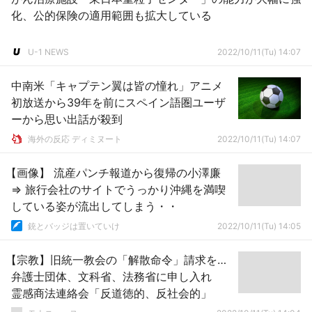
化、公的保険の適用範囲も拡大している
U-1 NEWS
2022/10/11(Tu) 14:07
中南米「キャプテン翼は皆の憧れ」アニメ
初放送から39年を前にスペイン語圏ユーザ
ーから思い出話が殺到
海外の反応 ディミヌート
2022/10/11(Tu) 14:07
【画像】 流産パンチ報道から復帰の小澤廉
⇒ 旅行会社のサイトでうっかり沖縄を満喫
している姿が流出してしまう・・
銃とバッジは置いていけ
2022/10/11(Tu) 14:05
【宗教】旧統一教会の「解散命令」請求を…
弁護士団体、文科省、法務省に申し入れ
霊感商法連絡会「反道徳的、反社会的」