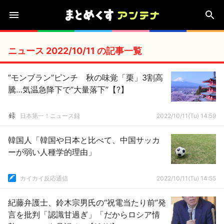
ニュース 2022/10/11 の記事一覧
”モンブラン”ピンチ 秋の味覚「栗」3割高
騰…気温急降下で”大量落下”【?】
日本第一！ニュース録
2022/10/11(Tu) 14:59
韓国人「韓国や日本と比べて、中国サッカ
ーが弱い人種学的理由」
カイカイ反応通信
2022/10/11(Tu) 14:55
紀藤弁護士、鈴木宗男氏の“祝電当たり前”発
言を批判「認識甘過ぎ」「だからロシア情