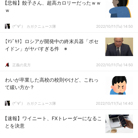
【悲報】餃子さん、超高カロリーだったｗｗ
ｗ
(*ﾟ∀ﾟ)ゞカガクニュース隊
2022/10/11(Tu) 14:50
【ﾏｼﾞｷﾁ】ロシアが開発中の終末兵器「ポセ
イドン」がヤバすぎる件 ※
正義の見方
2022/10/11(Tu) 14:50
わいが卒業した高校の校則やけど、これっ
て緩い方か？
(*ﾟ∀ﾟ)ゞカガクニュース隊
2022/10/11(Tu) 14:40
【速報】ワイニート、FXトレーダーになるこ
とを決意