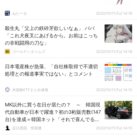
ねたーる
2022/10/11(Tu) 14:19
殺生丸「父上の鉄砕牙欲しいなぁ」 パパ
「これ犬夜叉にあげるから。お前はこっち
の非戦闘用の刀な」
ゴールデンタイムズ
2022/10/11(Tu) 14:18
日本電産株が急落、「自社株取得で不適切
処理との報道事実ではない」とコメント
米国株ETFまとめ速報
2022/10/11(Tu) 14:15
MK以外に買う在日が居たの？ ～ 韓国現
代自動車が日本で躍進？初の3桁販売数(147
台)を達成＝韓国ネット「それで喜んでる
の？」「大げさ」
反日愚国 恨寓瘻
2022/10/11(Tu) 14:15