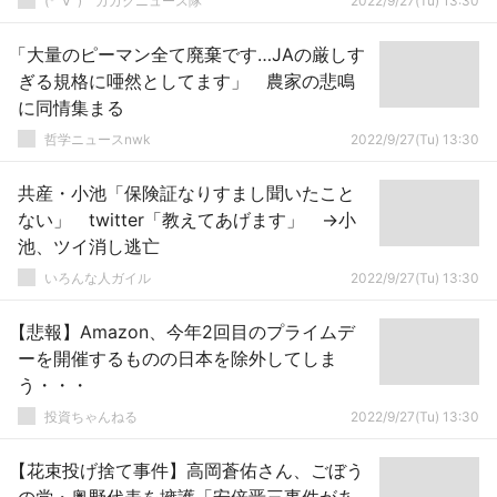
(*ﾟ∀ﾟ)ゞカガクニュース隊
2022/9/27(Tu) 13:30
「大量のピーマン全て廃棄です…JAの厳しす
ぎる規格に唖然としてます」 農家の悲鳴
に同情集まる
哲学ニュースnwk
2022/9/27(Tu) 13:30
共産・小池「保険証なりすまし聞いたこと
ない」 twitter「教えてあげます」 →小
池、ツイ消し逃亡
いろんな人ガイル
2022/9/27(Tu) 13:30
【悲報】Amazon、今年2回目のプライムデ
ーを開催するものの日本を除外してしま
う・・・
投資ちゃんねる
2022/9/27(Tu) 13:30
【花束投げ捨て事件】高岡蒼佑さん、ごぼう