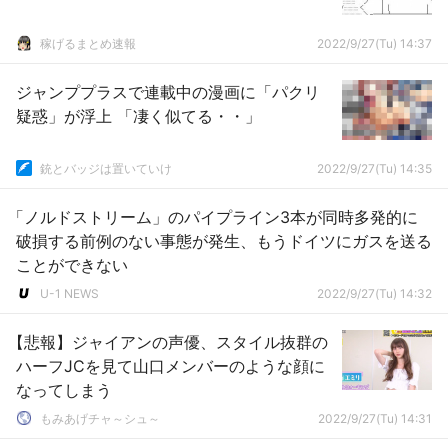
稼げるまとめ速報
2022/9/27(Tu) 14:37
ジャンププラスで連載中の漫画に「パクリ
疑惑」が浮上 「凄く似てる・・」
銃とバッジは置いていけ
2022/9/27(Tu) 14:35
「ノルドストリーム」のパイプライン3本が同時多発的に
破損する前例のない事態が発生、もうドイツにガスを送る
ことができない
U-1 NEWS
2022/9/27(Tu) 14:32
【悲報】ジャイアンの声優、スタイル抜群の
ハーフJCを見て山口メンバーのような顔に
なってしまう
もみあげチャ～シュ～
2022/9/27(Tu) 14:31