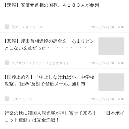
【速報】安倍元首相の国葬、４１８３人が参列
黒マッチョニュース
2022/9/27(Tu) 13:00
【悲報】岸田首相追悼の辞全文 あまりピン
とこない文章だった・・・・・・・・・
エクサワロス | ニュースまとめサイト
2022/9/27(Tu) 13:00
【国葬上めろ】「中止しなければ小、中学校
攻撃」"国葬"反対で脅迫メール…旭川市
モナニュース
2022/9/27(Tu) 13:00
行楽の秋に韓国人観光客が押し寄せて来る！ 「日本ボイ
コット運動」は完全消滅！