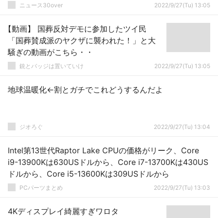
ニュース30over
2022/9/27(Tu) 13:05
【動画】 国葬反対デモに参加したツイ民
「国葬賛成派のヤクザに襲われた！」と大
騒ぎの動画がこちら・・
銃とバッジは置いていけ
2022/9/27(Tu) 13:05
地球温暖化←割とガチでこれどうするんだよ
ジオろぐ
2022/9/27(Tu) 13:04
Intel第13世代Raptor Lake CPUの価格がリーク、Core
i9-13900Kは630USドルから、Core i7-13700Kは430US
ドルから、Core i5-13600Kは309USドルから
PCパーツまとめ
2022/9/27(Tu) 13:03
4Kディスプレイ綺麗すぎワロタ