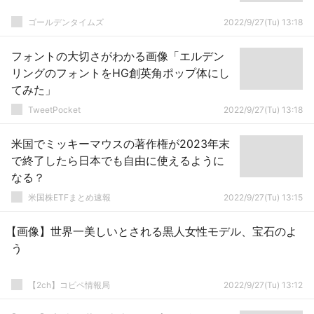
ゴールデンタイムズ
2022/9/27(Tu) 13:18
フォントの大切さがわかる画像「エルデン
リングのフォントをHG創英角ポップ体にし
てみた」
TweetPocket
2022/9/27(Tu) 13:18
米国でミッキーマウスの著作権が2023年末
で終了したら日本でも自由に使えるように
なる？
米国株ETFまとめ速報
2022/9/27(Tu) 13:15
【画像】世界一美しいとされる黒人女性モデル、宝石のよ
う
【2ch】コピペ情報局
2022/9/27(Tu) 13:12