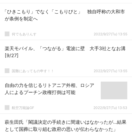
「ひきこもり」でなく「こもりびと」 独自呼称の大和市
が条例を制定へ
何でもありんす
2022/9/27(Tu) 13:55
楽天モバイル、「つながる」電波に壁 大手3社となお溝
[9/27]
国難にあってもの申す！！
2022/9/27(Tu) 13:55
自由の力を信じるリトアニア外相、ロシア
人によるプーチン政権打倒は可能
航空万能論GF
2022/9/27(Tu) 13:53
萩生田氏「閣議決定の手続きに間違いはなかったが…結果
として国葬に取り組む政府の思いが伝わらなかった」