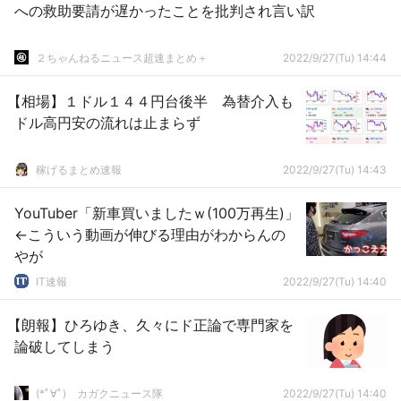
への救助要請が遅かったことを批判され言い訳
２ちゃんねるニュース超速まとめ＋
2022/9/27(Tu) 14:44
【相場】１ドル１４４円台後半 為替介入も
ドル高円安の流れは止まらず
稼げるまとめ速報
2022/9/27(Tu) 14:43
YouTuber「新車買いましたｗ(100万再生)」
←こういう動画が伸びる理由がわからんの
やが
IT速報
2022/9/27(Tu) 14:40
【朗報】ひろゆき、久々にド正論で専門家を
論破してしまう
(*ﾟ∀ﾟ)ゞカガクニュース隊
2022/9/27(Tu) 14:40