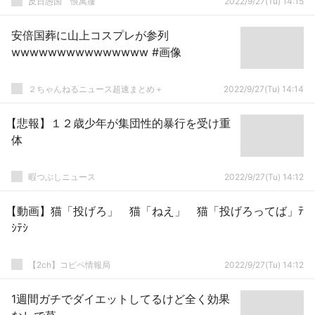
反日愚国 恨寓瘻
2022/9/27(Tu) 14:15
安倍国葬に山上コスプレが参列
wwwwwwwwwwwwwww #画像
２ちゃんねるニュース超速まとめ＋
2022/9/27(Tu) 14:14
【悲報】１２歳少年が集団性的暴行を受け重
体
暇つぶしニュース
2022/9/27(Tu) 14:12
【動画】猫「投げろ」 猫「ねえ」 猫「投げろってば」ﾃ
ｼﾃｼ
【2ch】コピペ情報局
2022/9/27(Tu) 14:12
1週間ガチでダイエットしてるけど全く効果