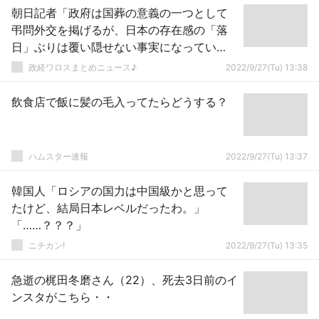
朝日記者「政府は国葬の意義の一つとして
弔問外交を掲げるが、日本の存在感の「落
日」ぶりは覆い隠せない事実になってい
る！」
政経ワロスまとめニュース♪
2022/9/27(Tu) 13:38
飲食店で飯に髪の毛入ってたらどうする？
ハムスター速報
2022/9/27(Tu) 13:37
韓国人「ロシアの国力は中国級かと思って
たけど、結局日本レベルだったわ。」
「……？？？」
ニチカン!
2022/9/27(Tu) 13:35
急逝の梶田冬磨さん（22）、死去3日前のイ
ンスタがこちら・・