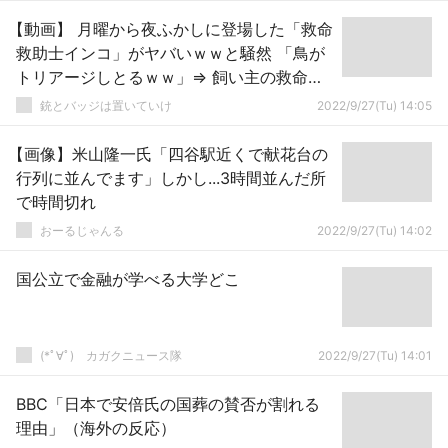
【動画】 月曜から夜ふかしに登場した「救命
救助士インコ」がヤバいｗｗと騒然 「鳥が
トリアージしとるｗｗ」⇒ 飼い主の救命に
失敗
銃とバッジは置いていけ
2022/9/27(Tu) 14:05
【画像】米山隆一氏「四谷駅近くで献花台の
行列に並んでます」しかし...3時間並んだ所
で時間切れ
おーるじゃんる
2022/9/27(Tu) 14:02
国公立で金融が学べる大学どこ
(*ﾟ∀ﾟ)ゞカガクニュース隊
2022/9/27(Tu) 14:01
BBC「日本で安倍氏の国葬の賛否が割れる
理由」（海外の反応）