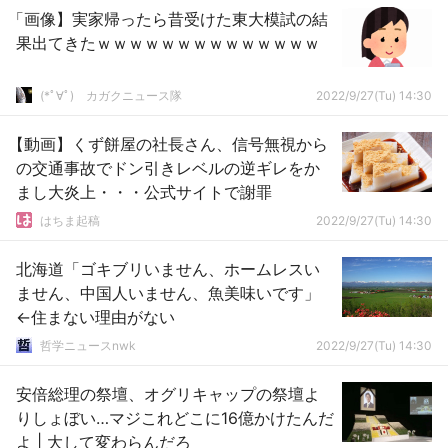
「画像】実家帰ったら昔受けた東大模試の結
果出てきたｗｗｗｗｗｗｗｗｗｗｗｗｗｗ
(*ﾟ∀ﾟ)ゞカガクニュース隊
2022/9/27(Tu) 14:30
【動画】くず餅屋の社長さん、信号無視から
の交通事故でドン引きレベルの逆ギレをか
まし大炎上・・・公式サイトで謝罪
はちま起稿
2022/9/27(Tu) 14:30
北海道「ゴキブリいません、ホームレスい
ません、中国人いません、魚美味いです」
←住まない理由がない
哲学ニュースnwk
2022/9/27(Tu) 14:30
安倍総理の祭壇、オグリキャップの祭壇よ
りしょぼい…マジこれどこに16億かけたんだ
よ | 大して変わらんだろ