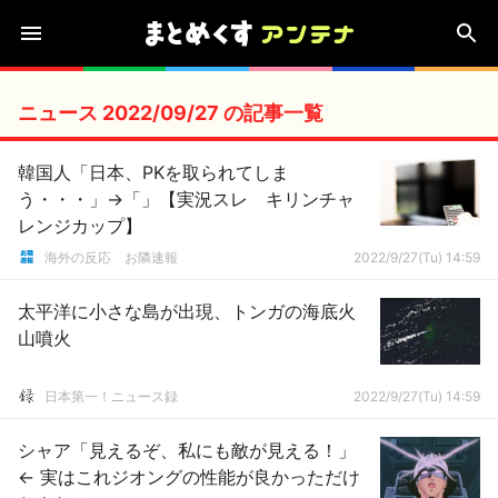
ニュース 2022/09/27 の記事一覧
韓国人「日本、PKを取られてしま
う・・・」→「」【実況スレ キリンチャ
レンジカップ】
海外の反応 お隣速報
2022/9/27(Tu) 14:59
太平洋に小さな島が出現、トンガの海底火
山噴火
日本第一！ニュース録
2022/9/27(Tu) 14:59
シャア「見えるぞ、私にも敵が見える！」
← 実はこれジオングの性能が良かっただけ