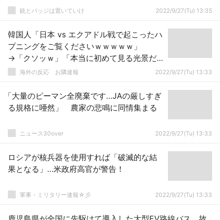
銃とバッジは置いていけ
2022/9/27(Tu) 13:35
韓国人「日本 vs エクアドル戦で起こったハ
プニングをご覧くださいｗｗｗｗｗ」
→「クソッｗ」「本当に初めて見る光景だ
よ（笑）」
海外の反応 お隣速報
2022/9/27(Tu) 13:33
「大量のピーマン全廃棄です…JAの厳しすぎ
る規格に唖然」 農家の悲鳴に同情集まる
ニュース30over
2022/9/27(Tu) 13:33
ロシアが核兵器を使用すれば「破滅的な結
果となる」…米政府高官が警告！
軍事・ミリタリー速報☆彡
2022/9/27(Tu) 13:33
鹿児島県が全国に先駆けて導入した大型EV路線バス、故