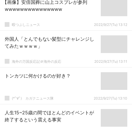
【画像】安倍国葬に山上コスプレが参列
wwwwwwwwwwwwwww
暇つぶしニュース
2022/9/27(Tu) 13:12
外国人「とんでもない髪型にチャレンジし
てみたｗｗｗｗ」
海外の万国反応記＠海外の反応
2022/9/27(Tu) 13:11
トンカツに何かけるのが好き？
(*ﾟ∀ﾟ)ゞカガクニュース隊
2022/9/27(Tu) 13:10
人生15~25歳の間でほとんどのイベントが
終了するという震える事実