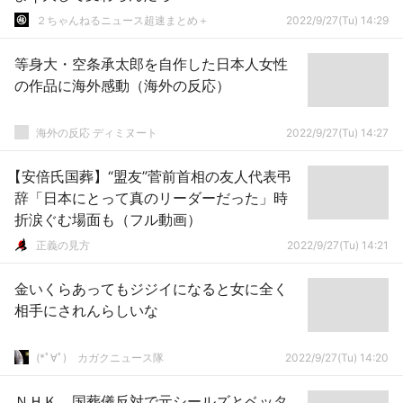
２ちゃんねるニュース超速まとめ＋
2022/9/27(Tu) 14:29
等身大・空条承太郎を自作した日本人女性
の作品に海外感動（海外の反応）
海外の反応 ディミヌート
2022/9/27(Tu) 14:27
【安倍氏国葬】“盟友”菅前首相の友人代表弔
辞「日本にとって真のリーダーだった」時
折涙ぐむ場面も（フル動画）
正義の見方
2022/9/27(Tu) 14:21
金いくらあってもジジイになると女に全く
相手にされんらしいな
(*ﾟ∀ﾟ)ゞカガクニュース隊
2022/9/27(Tu) 14:20
ＮＨＫ、国葬儀反対で元シールズとベッタ