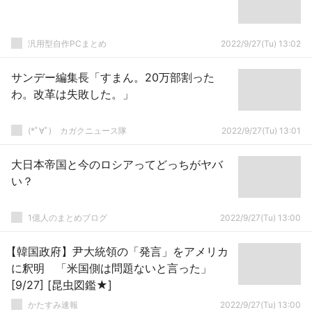
汎用型自作PCまとめ
2022/9/27(Tu) 13:02
サンデー編集長「すまん。20万部割った
わ。改革は失敗した。」
(*ﾟ∀ﾟ)ゞカガクニュース隊
2022/9/27(Tu) 13:01
大日本帝国と今のロシアってどっちがヤバ
い？
1億人のまとめブログ
2022/9/27(Tu) 13:00
【韓国政府】尹大統領の「発言」をアメリカ
に釈明 「米国側は問題ないと言った」
[9/27] [昆虫図鑑★]
かたすみ速報
2022/9/27(Tu) 13:00