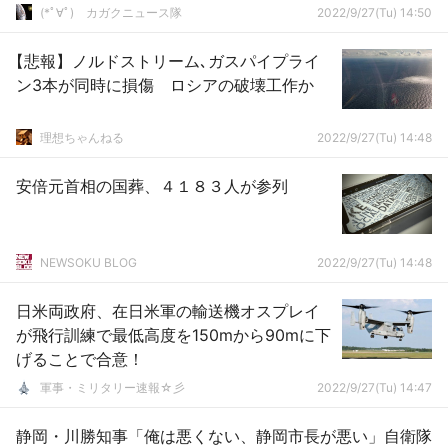
(*ﾟ∀ﾟ)ゞカガクニュース隊
2022/9/27(Tu) 14:50
【悲報】ノルドストリーム､ガスパイプライ
ン3本が同時に損傷 ロシアの破壊工作か
理想ちゃんねる
2022/9/27(Tu) 14:48
安倍元首相の国葬、４１８３人が参列
NEWSOKU BLOG
2022/9/27(Tu) 14:48
日米両政府、在日米軍の輸送機オスプレイ
が飛行訓練で最低高度を150mから90mに下
げることで合意！
軍事・ミリタリー速報☆彡
2022/9/27(Tu) 14:47
静岡・川勝知事「俺は悪くない、静岡市長が悪い」自衛隊