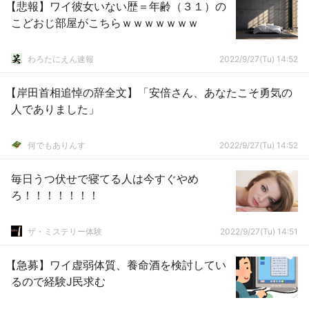
【悲報】ワイ彼女いない歴＝年齢（３１）の
こどおじ部屋がこちらｗｗｗｗｗｗｗ
わろたにえん速報
2022/9/27(Tu) 14:52
【岸田首相追悼の辞全文】「安倍さん、あなたこそ勇気の
人でありました」
何でもありんす
2022/9/27(Tu) 14:52
毎日うつ伏せで寝てる人は今すぐやめ
ろ！！！！！！！
ザ・ミステリー体験
2022/9/27(Tu) 14:51
【急募】ワイ虚弱体質、養命酒を検討してい
るので経験J民求む