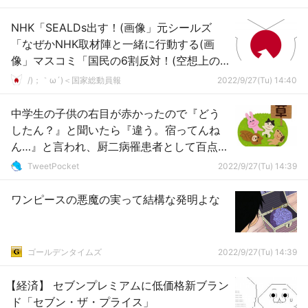
NHK「SEALDs出す！(画像」元シールズ
「なぜかNHK取材陣と一緒に行動する(画
像」マスコミ「国民の6割反対！(空想上の
産物」警察発表「500人！」日本「反対の9
/)；｀ω´)＜国家総動員報
2022/9/27(Tu) 14:40
割消滅！」→
中学生の子供の右目が赤かったので『どう
したん？』と聞いたら『違う。宿ってんね
ん…』と言われ、厨二病罹患者として百点満
点の返しでシビれたｗｗｗ
TweetPocket
2022/9/27(Tu) 14:39
ワンピースの悪魔の実って結構な発明よな
ゴールデンタイムズ
2022/9/27(Tu) 14:39
【経済】 セブンプレミアムに低価格新ブラン
ド「セブン・ザ・プライス」