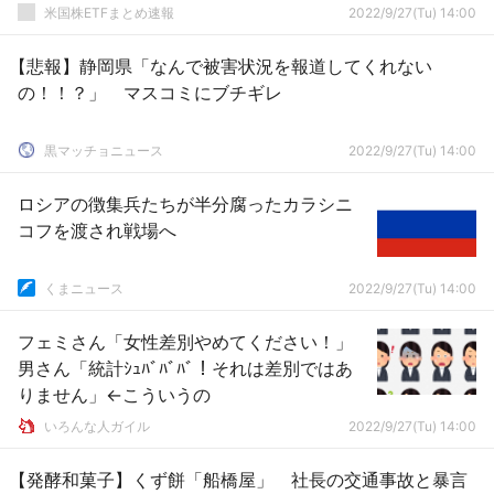
米国株ETFまとめ速報
2022/9/27(Tu) 14:00
【悲報】静岡県「なんで被害状況を報道してくれない
の！！？」 マスコミにブチギレ
黒マッチョニュース
2022/9/27(Tu) 14:00
ロシアの徴集兵たちが半分腐ったカラシニ
コフを渡され戦場へ
くまニュース
2022/9/27(Tu) 14:00
フェミさん「女性差別やめてください！」
男さん「統計ｼｭﾊﾞﾊﾞﾊﾞ！それは差別ではあ
りません」←こういうの
いろんな人ガイル
2022/9/27(Tu) 14:00
【発酵和菓子】くず餅「船橋屋」 社長の交通事故と暴言