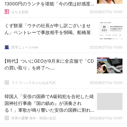
13000円のランチを堪能「今の僕は好感度
的なところを全く意識する必要がない」
はちま起稿
2022/9/27(Tu) 13:00
くず餅屋「ウチの社長が申し訳ございませ
ん」ベントレーで事故相手を恫喝。船橋屋
哲学ニュースnwk
2022/9/27(Tu) 13:00
【時代】ついにGEOが9月末に全店舗で「CD
の買い取り」を終了へ‥‥
ライフハックちゃんねる弐式
2022/9/27(Tu) 13:00
韓国人「安倍の国葬でA級戦犯を合祀した靖
国神社行事曲『国の鎮め』が演奏され
る！」軍歌が鳴り響いた安倍の国葬に割れ
た日本 韓国の反応
世界の憂鬱 海外・韓国の反応
2022/9/27(Tu) 13:00