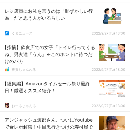
レジ店員にお礼を言うのは「恥ずかしい行
為」だと思う人がいるらしい
くまニュース
2022/9/27(Tu) 13:00
【指摘】飲食店での女子「トイレ行ってくる
ね」男友達「うん」←このホントに待つだ
けのバカ
投資ちゃんねる
2022/9/27(Tu) 13:00
【総集編】Amazonタイムセール祭り最終
日！厳選オススメ紹介！
おーるじゃんる
2022/9/27(Tu) 13:00
アンジャッシュ渡部さん、ついにYoutube
で食レポ解禁！中目黒行きつけの寿司屋で