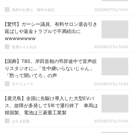
海外のお前ら 海外の反応
2022/9/27(Tu) 14:01
【驚愕】ガーシー議員、有料サロン退会引き
延ばしや返金トラブルで不満続出に
wwwwwwww
投資ちゃんねる
2022/9/27(Tu) 14:00
【国葬】TBS、岸田首相の弔辞途中で音声絞
りスタジオに…「生中継いらないじゃん」
「黙って聞いてろ」の声
モナニュース
2022/9/27(Tu) 14:00
【鹿児島】全国に先駆け導入した大型EVバ
ス、故障が多発して5年で運行終了 車両は
韓国製、電池は三菱重工業製
はちま起稿
2022/9/27(Tu) 14:00