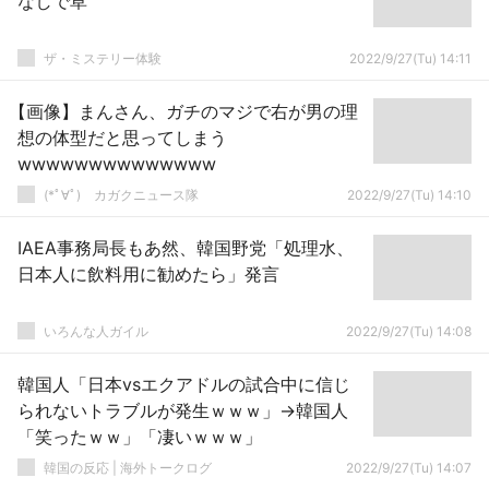
なしで草
ザ・ミステリー体験
2022/9/27(Tu) 14:11
【画像】まんさん、ガチのマジで右が男の理
想の体型だと思ってしまう
wwwwwwwwwwwwww
(*ﾟ∀ﾟ)ゞカガクニュース隊
2022/9/27(Tu) 14:10
IAEA事務局長もあ然、韓国野党「処理水、
日本人に飲料用に勧めたら」発言
いろんな人ガイル
2022/9/27(Tu) 14:08
韓国人「日本vsエクアドルの試合中に信じ
られないトラブルが発生ｗｗｗ」→韓国人
「笑ったｗｗ」「凄いｗｗｗ」
韓国の反応 | 海外トークログ
2022/9/27(Tu) 14:07