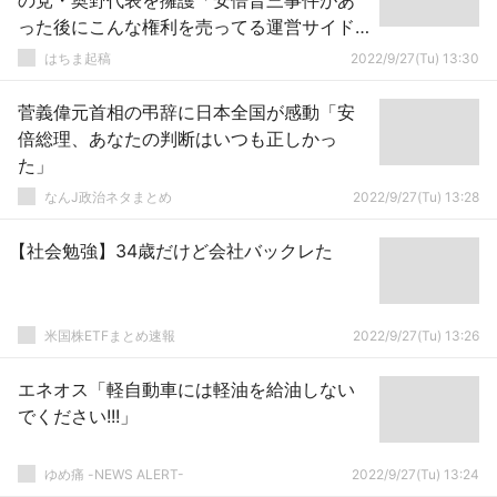
の党・奥野代表を擁護「安倍晋三事件があ
った後にこんな権利を売ってる運営サイド
が批判されるべき」
はちま起稿
2022/9/27(Tu) 13:30
菅義偉元首相の弔辞に日本全国が感動「安
倍総理、あなたの判断はいつも正しかっ
た」
なんJ政治ネタまとめ
2022/9/27(Tu) 13:28
【社会勉強】34歳だけど会社バックレた
米国株ETFまとめ速報
2022/9/27(Tu) 13:26
エネオス「軽自動車には軽油を給油しない
でください!!!」
ゆめ痛 -NEWS ALERT-
2022/9/27(Tu) 13:24