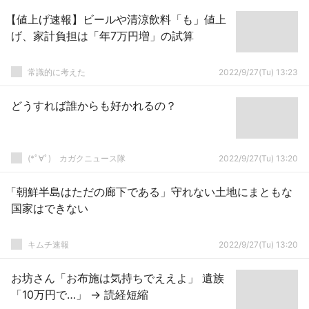
【値上げ速報】ビールや清涼飲料「も」値上
げ、家計負担は「年7万円増」の試算
常識的に考えた
2022/9/27(Tu) 13:23
どうすれば誰からも好かれるの？
(*ﾟ∀ﾟ)ゞカガクニュース隊
2022/9/27(Tu) 13:20
「朝鮮半島はただの廊下である」守れない土地にまともな
国家はできない
キムチ速報
2022/9/27(Tu) 13:20
お坊さん「お布施は気持ちでええよ」 遺族
「10万円で…」 → 読経短縮