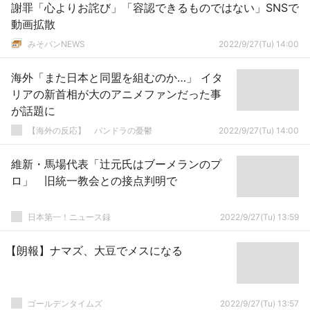
謝罪「心よりお詫び」「容認できるものではない」SNSで
動画拡散
みそパンNEWS
2022/9/27(Tu) 14:00
海外「また日本と同盟を組むのか…」 イタ
リアの新首相が大のアニメファンだった事
が話題に
【海外の反応】 パンドラの憂鬱
2022/9/27(Tu) 14:00
維新・馬場代表「辻元氏はブーメランのプ
ロ」 旧統一教会との接点判明で
日本第一！ニュース録
2022/9/27(Tu) 13:59
【朗報】ナマズ、大豆でメスになる
ゴールデンタイムズ
2022/9/27(Tu) 13:57