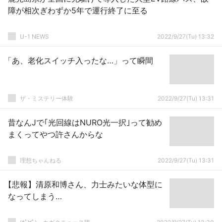
障が相次ぎわずか5年で運行終了に至る
U-1 NEWS
2022/9/27(Tu) 13:32
「あ、老化スイッチ入ったな…」って瞬間
ザ・ミステリー体験
2022/9/27(Tu) 13:31
昔なんJで｢光回線はNURO光一択｣って勧め
まくってやつ許さんからな
理想ちゃんねる
2022/9/27(Tu) 13:31
【悲報】清原和博さん、力士みたいな体型に
なってしまう…