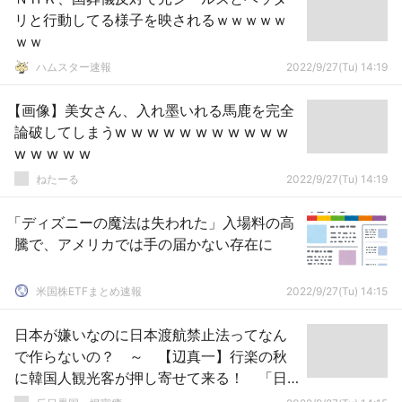
リと行動してる様子を映されるｗｗｗｗｗ
ｗｗ
ハムスター速報
2022/9/27(Tu) 14:19
【画像】美女さん、入れ墨いれる馬鹿を完全
論破してしまうw w w w w w w w w w w
w w w w w
ねたーる
2022/9/27(Tu) 14:19
「ディズニーの魔法は失われた」入場料の高
騰で、アメリカでは手の届かない存在に
米国株ETFまとめ速報
2022/9/27(Tu) 14:15
日本が嫌いなのに日本渡航禁止法ってなん
で作らないの？ ～ 【辺真一】行楽の秋
に韓国人観光客が押し寄せて来る！ 「日
本ボイコット運動」は完全消滅！