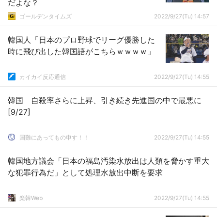
だよな？
ゴールデンタイムズ
2022/9/27(Tu) 14:57
韓国人「日本のプロ野球でリーグ優勝した
時に飛び出した韓国語がこちらｗｗｗｗ」
カイカイ反応通信
2022/9/27(Tu) 14:55
韓国 自殺率さらに上昇、引き続き先進国の中で最悪に
[9/27]
国難にあってもの申す！！
2022/9/27(Tu) 14:55
韓国地方議会「日本の福島汚染水放出は人類を脅かす重大
な犯罪行為だ」として処理水放出中断を要求
楽韓Web
2022/9/27(Tu) 14:55