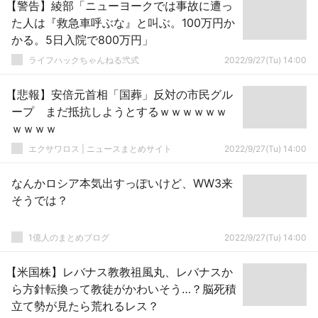
【警告】綾部「ニューヨークでは事故に遭っ
た人は『救急車呼ぶな』と叫ぶ。100万円か
かる。5日入院で800万円」
ライフハックちゃんねる弐式
2022/9/27(Tu) 14:00
【悲報】安倍元首相「国葬」反対の市民グル
ープ まだ抵抗しようとするｗｗｗｗｗｗ
ｗｗｗｗ
エクサワロス | ニュースまとめサイト
2022/9/27(Tu) 14:00
なんかロシア本気出すっぽいけど、WW3来
そうでは？
1億人のまとめブログ
2022/9/27(Tu) 14:00
【米国株】レバナス教教祖風丸、レバナスか
ら方針転換って教徒がかわいそう…？脳死積
立て勢が見たら荒れるレス？