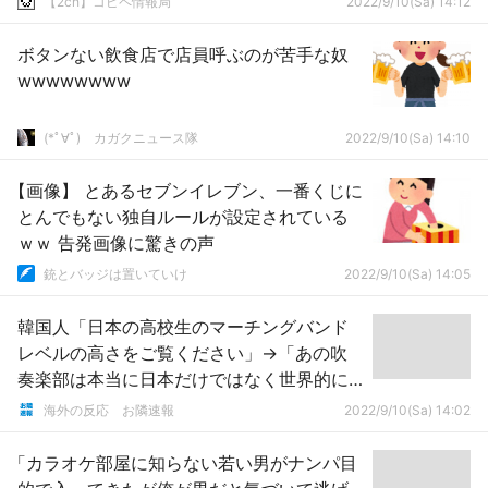
【2ch】コピペ情報局
2022/9/10(Sa) 14:12
ボタンない飲食店で店員呼ぶのが苦手な奴
wwwwwwww
(*ﾟ∀ﾟ)ゞカガクニュース隊
2022/9/10(Sa) 14:10
【画像】 とあるセブンイレブン、一番くじに
とんでもない独自ルールが設定されている
ｗｗ 告発画像に驚きの声
銃とバッジは置いていけ
2022/9/10(Sa) 14:05
韓国人「日本の高校生のマーチングバンド
レベルの高さをご覧ください」→「あの吹
奏楽部は本当に日本だけではなく世界的に
も有名な名物になったね」「正直日本のこ
海外の反応 お隣速報
2022/9/10(Sa) 14:02
ういうのちょっと羨ましい」
「カラオケ部屋に知らない若い男がナンパ目