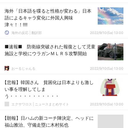
海外「日本語を喋ると性格が変わる」日本
語によるキャラ変化に外国人興味
津々！！!!!!
海外の反応 | 翻訳部
2022/9/10(Sa) 13:00
■速報■ 防衛線突破された報復として児童
施設と学校にウラガンＭＬＲＳ攻撃開始
おーるじゃんる
2022/9/10(Sa) 13:00
【悲報】韓国さん 貧困化は日本よりも激し
い事を理解してしま
う・・・・・・・・・・・
エクサワロス | ニュースまとめサイト
2022/9/10(Sa) 13:00
【朗報】日ハムの新コーチ陣決定、ヘッドに
福山雅治、守備走塁に木村拓也