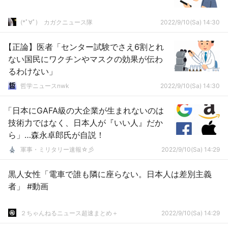
(*ﾟ∀ﾟ)ゞカガクニュース隊
2022/9/10(Sa) 14:30
【正論】医者「センター試験でさえ6割とれ
ない国民にワクチンやマスクの効果が伝わ
るわけない」
哲学ニュースnwk
2022/9/10(Sa) 14:30
「日本にGAFA級の大企業が生まれないのは
技術力ではなく、日本人が『いい人』だか
ら」…森永卓郎氏が自説！
軍事・ミリタリー速報☆彡
2022/9/10(Sa) 14:29
黒人女性「電車で誰も隣に座らない。日本人は差別主義
者」 #動画
２ちゃんねるニュース超速まとめ＋
2022/9/10(Sa) 14:29