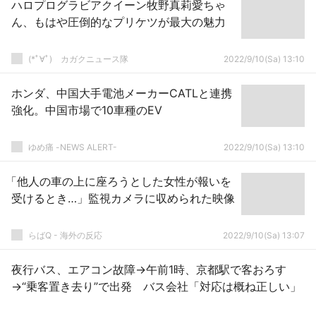
ハロプログラビアクイーン牧野真莉愛ちゃ
ん、もはや圧倒的なプリケツが最大の魅力
(*ﾟ∀ﾟ)ゞカガクニュース隊
2022/9/10(Sa) 13:10
ホンダ、中国大手電池メーカーCATLと連携
強化。中国市場で10車種のEV
ゆめ痛 -NEWS ALERT-
2022/9/10(Sa) 13:10
「他人の車の上に座ろうとした女性が報いを
受けるとき…」監視カメラに収められた映像
らばQ - 海外の反応
2022/9/10(Sa) 13:07
夜行バス、エアコン故障→午前1時、京都駅で客おろす
→“乗客置き去り”で出発 バス会社「対応は概ね正しい」