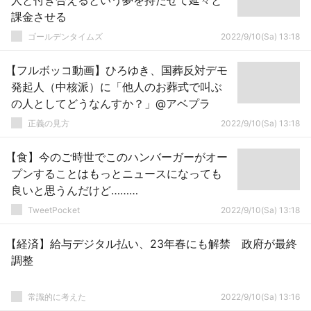
人と付き合えるという夢を持たせて延々と
課金させる
ゴールデンタイムズ
2022/9/10(Sa) 13:18
【フルボッコ動画】ひろゆき、国葬反対デモ
発起人（中核派）に「他人のお葬式で叫ぶ
の人としてどうなんすか？」@アベプラ
正義の見方
2022/9/10(Sa) 13:18
【食】今のご時世でこのハンバーガーがオー
プンすることはもっとニュースになっても
良いと思うんだけど………
TweetPocket
2022/9/10(Sa) 13:18
【経済】給与デジタル払い、23年春にも解禁 政府が最終
調整
常識的に考えた
2022/9/10(Sa) 13:16