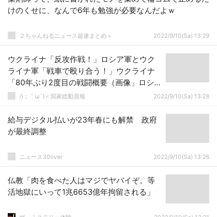
けのくせに、なんで6年も勉強が必要なんだよｗ
２ちゃんねるニュース超速まとめ＋
2022/9/10(Sa) 13:29
ウクライナ「反攻作戦！」ロシア軍とウク
ライナ軍「戦車で殴り合う！」ウクライナ
「80年ぶり2度目の戦闘概要（画像」ロシア
「大釜に誘引してウ軍の撃滅狙う戦法！」
/)；｀ω´)＜国家総動員報
2022/9/10(Sa) 13:28
→
給与デジタル払いが23年春にも解禁 政府
が最終調整
ニュース30over
2022/9/10(Sa) 13:26
仏教「肉を食べた人はマジでヤバイぞ。等
活地獄にいって1兆6653億年拘留される」