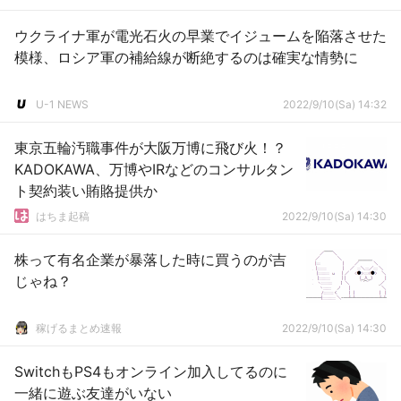
ウクライナ軍が電光石火の早業でイジュームを陥落させた
模様、ロシア軍の補給線が断絶するのは確実な情勢に
U-1 NEWS
2022/9/10(Sa) 14:32
東京五輪汚職事件が大阪万博に飛び火！？
KADOKAWA、万博やIRなどのコンサルタン
ト契約装い賄賂提供か
はちま起稿
2022/9/10(Sa) 14:30
株って有名企業が暴落した時に買うのが吉
じゃね？
稼げるまとめ速報
2022/9/10(Sa) 14:30
SwitchもPS4もオンライン加入してるのに
一緒に遊ぶ友達がいない