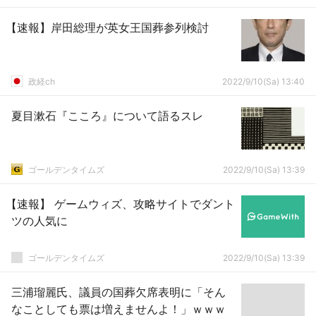
【速報】岸田総理が英女王国葬参列検討
政経ch
2022/9/10(Sa) 13:40
夏目漱石『こころ』について語るスレ
ゴールデンタイムズ
2022/9/10(Sa) 13:39
【速報】 ゲームウィズ、攻略サイトでダント
ツの人気に
ゴールデンタイムズ
2022/9/10(Sa) 13:39
三浦瑠麗氏、議員の国葬欠席表明に「そん
なことしても票は増えませんよ！」ｗｗｗ