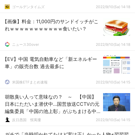
ゴールデンタイムズ
2022/9/10(Sa) 14:18
【画像】料金：11,000円のサンドイッチがこ
れｗｗｗｗｗｗｗｗｗｗｗ食いたい？
ニュース30over
2022/9/10(Sa) 14:18
【EV】中国 電気自動車など「新エネルギー
車」の販売台数 過去最多に
米国株ETFまとめ速報
2022/9/10(Sa) 14:15
胡散臭い人って意味なの？ ～ 【中国】
日本にただいま潜伏中…国営放送CCTVの元
編集委員「中国の池上彰」がぶちまける中
国メディアの内情
反日愚国 恨寓瘻
2022/9/10(Sa) 14:15
ガチで「当時叩かれてたけど実は正しかった人物≠翌翌翌