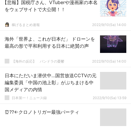
【悲報】国税庁さん、VTuberや漫画家の本名
をウェブサイトで大公開！！
稼げるまとめ速報
2022/9/10(Sa) 14:00
海外「世界よ、これが日本だ」 ドローンを
最高の形で平和利用する日本に絶賛の声
【海外の反応】 パンドラの憂鬱
2022/9/10(Sa) 14:00
日本にただいま潜伏中…国営放送CCTVの元
編集委員「中国の池上彰」がぶちまける中
国メディアの内情
日本第一！ニュース録
2022/9/10(Sa) 13:59
⏰??←クロノトリガー最強パーティ