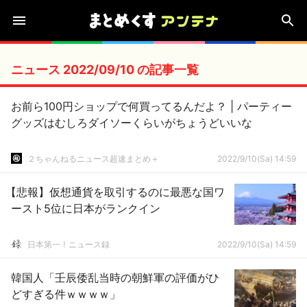
ニュース 2022/09/10 の記事一覧
お前ら100円ショップで何買ってるんだよ？ | パーティー
グッズはむしろダイソーくらいがちょうどいいな
２ちゃんねるニュース超速まとめ＋
2022/9/10(Sa) 14:59
【悲報】仮想通貨を取引するのに最悪な国ワ
ースト5位に日本がランクイン
日本第一！ニュース録
2022/9/10(Sa) 14:59
韓国人「壬辰倭乱当時の朝鮮軍の評価がひ
どすぎる件ｗｗｗｗ」