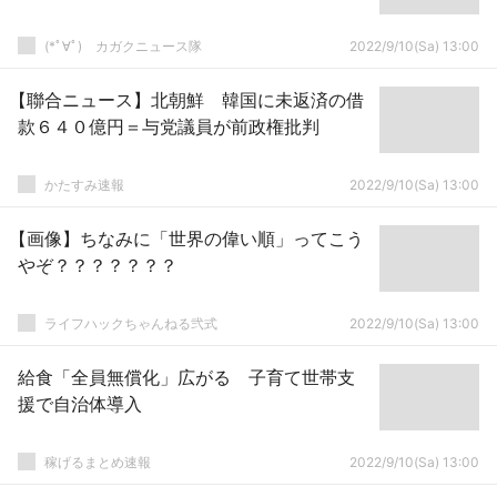
(*ﾟ∀ﾟ)ゞカガクニュース隊
2022/9/10(Sa) 13:00
【聯合ニュース】北朝鮮 韓国に未返済の借
款６４０億円＝与党議員が前政権批判
かたすみ速報
2022/9/10(Sa) 13:00
【画像】ちなみに「世界の偉い順」ってこう
やぞ？？？？？？？
ライフハックちゃんねる弐式
2022/9/10(Sa) 13:00
給食「全員無償化」広がる 子育て世帯支
援で自治体導入
稼げるまとめ速報
2022/9/10(Sa) 13:00