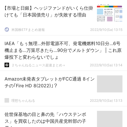
【市場と日銀】ヘッジファンドがいくら仕掛
けても「日本国債売り」が失敗する理由
米国株ETFまとめ速報
2022/9/10(Sa) 13:15
IAEA「もぅ無理…外部電源不可、発電機燃料10日分…6号
機止まる…万策尽きたら…90分でメルトダウン」 | これ原
爆投下と変わらないでしょ
２ちゃんねるニュース超速まとめ＋
2022/9/10(Sa) 13:14
Amazon未発表タブレットがFCC通過 8イン
チの｢Fire HD 8(2022)｣？
理想ちゃんねる
2022/9/10(Sa) 13:13
佐世保基地の目と鼻の先「ハウステンボ
ス」を買収したのは中国共産党幹部の子