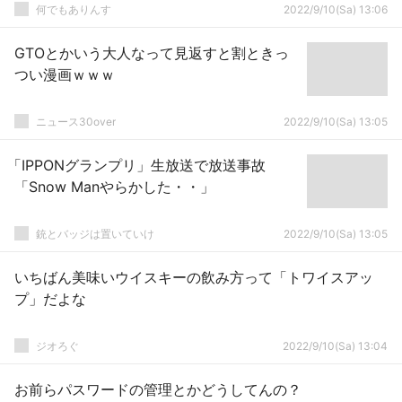
何でもありんす
2022/9/10(Sa) 13:06
GTOとかいう大人なって見返すと割ときっ
つい漫画ｗｗｗ
ニュース30over
2022/9/10(Sa) 13:05
「IPPONグランプリ」生放送で放送事故
「Snow Manやらかした・・」
銃とバッジは置いていけ
2022/9/10(Sa) 13:05
いちばん美味いウイスキーの飲み方って「トワイスアッ
プ」だよな
ジオろぐ
2022/9/10(Sa) 13:04
お前らパスワードの管理とかどうしてんの？