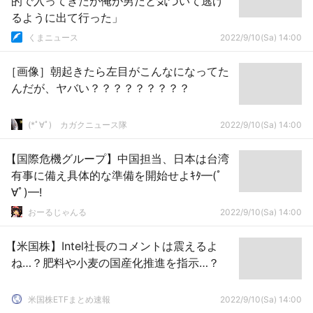
的で入ってきたが俺が男だと気づいて逃げ
るように出て行った」
くまニュース
2022/9/10(Sa) 14:00
［画像］朝起きたら左目がこんなになってた
んだが、ヤバい？？？？？？？？？
(*ﾟ∀ﾟ)ゞカガクニュース隊
2022/9/10(Sa) 14:00
【国際危機グループ】中国担当、日本は台湾
有事に備え具体的な準備を開始せよｷﾀ━(ﾟ
∀ﾟ)━!
おーるじゃんる
2022/9/10(Sa) 14:00
【米国株】Intel社長のコメントは震えるよ
ね…？肥料や小麦の国産化推進を指示…？
米国株ETFまとめ速報
2022/9/10(Sa) 14:00