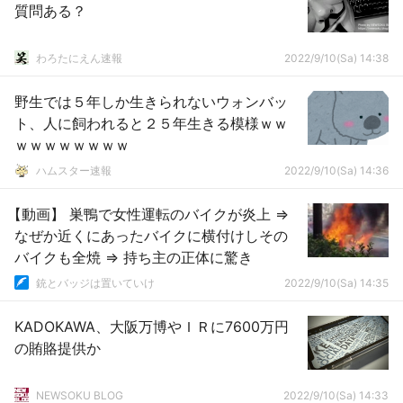
質問ある？
わろたにえん速報
2022/9/10(Sa) 14:38
野生では５年しか生きられないウォンバッ
ト、人に飼われると２５年生きる模様ｗｗ
ｗｗｗｗｗｗｗｗ
ハムスター速報
2022/9/10(Sa) 14:36
【動画】 巣鴨で女性運転のバイクが炎上 ⇒
なぜか近くにあったバイクに横付けしその
バイクも全焼 ⇒ 持ち主の正体に驚き
銃とバッジは置いていけ
2022/9/10(Sa) 14:35
KADOKAWA、大阪万博やＩＲに7600万円
の賄賂提供か
NEWSOKU BLOG
2022/9/10(Sa) 14:33