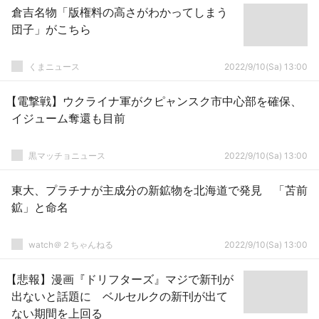
倉吉名物「版権料の高さがわかってしまう
団子」がこちら
くまニュース
2022/9/10(Sa) 13:00
【電撃戦】ウクライナ軍がクピャンスク市中心部を確保、
イジューム奪還も目前
黒マッチョニュース
2022/9/10(Sa) 13:00
東大、プラチナが主成分の新鉱物を北海道で発見 「苫前
鉱」と命名
watch＠２ちゃんねる
2022/9/10(Sa) 13:00
【悲報】漫画『ドリフターズ』マジで新刊が
出ないと話題に ベルセルクの新刊が出て
ない期間を上回る