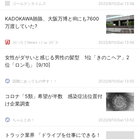
ゴールデンタイムズ
2022/9/10(Sa) 13:58
KADOKAWA賄賂、大阪万博とIRにも7600
万渡していた?
ガハろぐNewsヽ(･ω･)/ｽﾞｺｰ
2022/9/10(Sa) 13:56
女性がダサいと感じる男性の髪型 1位「きのこヘア」2
位「ロン毛」 [9/10]
国難にあってもの申す！！
2022/9/10(Sa) 13:55
コロナ「5類」希望が半数 感染症法位置付
け企業調査
ちゃんとめ！
2022/9/10(Sa) 13:52
トラック業界 「ドライブを仕事にできる！