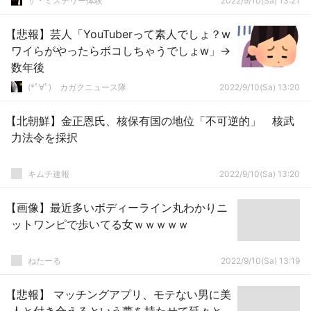
ザ・ミステリー体験
2022/9/10(Sa) 13:21
【悲報】芸人「YouTuberって素人でしょ？w
ワイらがやったらボコしちゃうでしょw」→
数年後
(*ﾟ∀ﾟ)ゞカガクニュース隊
2022/9/10(Sa) 13:20
【北朝鮮】金正恩氏、核保有国の地位「不可逆的」 核武
力法令を採択
キムチ速報
2022/9/10(Sa) 13:20
【画像】最近多いボディーライン丸わかりニ
ットワンピで歩いてる女ｗｗｗｗｗ
ねたーる
2022/9/10(Sa) 13:19
【悲報】 マッチングアプリ、モテない男に美