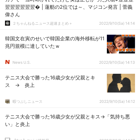
翌翌翌翌翌翌� | 蓮舫の2位では～、マジコン発言 | 菅義
偉さん
２ちゃんねるニュース超速まとめ＋
2022/9/10(Sa) 14:14
韓国文在寅のせいで韓国企業の海外移転が11
兆円規模に達していたｗ
News U.S.
2022/9/10(Sa) 14:13
テニス大会で勝った16歳少女が父親とキ
ス → 炎上
暇つぶしニュース
2022/9/10(Sa) 14:12
テニス大会で勝った16歳少女が父親とキス→「気持ち悪
い」と炎上