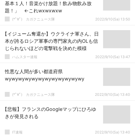
基本１人！音楽かけ放題！飲み物飲み放
題！」 ←これwxwxwxw
(*ﾟ∀ﾟ)ゞカガクニュース隊
2022/9/10(Sa) 13:50
【イジューム奪還か】ウクライナ軍さん、日
本が誇るロシア軍事の専門家丸の内OLも信
じられないほどの電撃戦を決めた模様
ハムスター速報
2022/9/10(Sa) 13:47
性悪な人間が多い都道府県
wywywywywywywywywywywywy
(*ﾟ∀ﾟ)ゞカガクニュース隊
2022/9/10(Sa) 13:40
【悲報】フランスのGoogleマップにひろゆ
きが発見される
IT速報
2022/9/10(Sa) 13:40