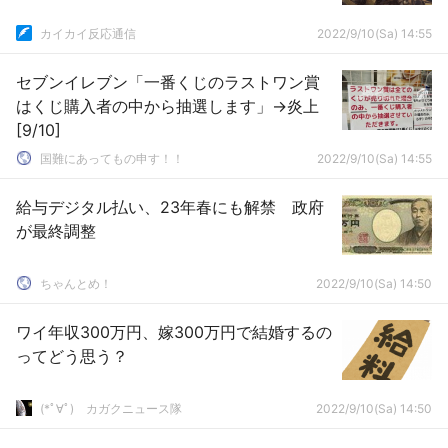
カイカイ反応通信
2022/9/10(Sa) 14:55
セブンイレブン「一番くじのラストワン賞
はくじ購入者の中から抽選します」→炎上
[9/10]
国難にあってもの申す！！
2022/9/10(Sa) 14:55
給与デジタル払い、23年春にも解禁 政府
が最終調整
ちゃんとめ！
2022/9/10(Sa) 14:50
ワイ年収300万円、嫁300万円で結婚するの
ってどう思う？
(*ﾟ∀ﾟ)ゞカガクニュース隊
2022/9/10(Sa) 14:50