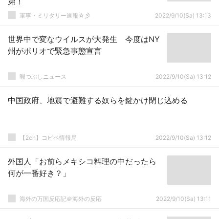
弟！
軍事・ミリタリー速報☆彡
2022/9/10(Sa) 13:13
世界中で変なウイルスが大発生 今度はNY
州がポリオで緊急事態宣言
暇つぶしニュース
2022/9/10(Sa) 13:12
中国政府、地震で避難する奴らを鍵かけ閉じ込める
【2ch】コピペ情報局
2022/9/10(Sa) 13:12
外国人「お前らメキシコ料理の中だったら
何が一番好き？」
海外の万国反応記＠海外の反応
2022/9/10(Sa) 13:11