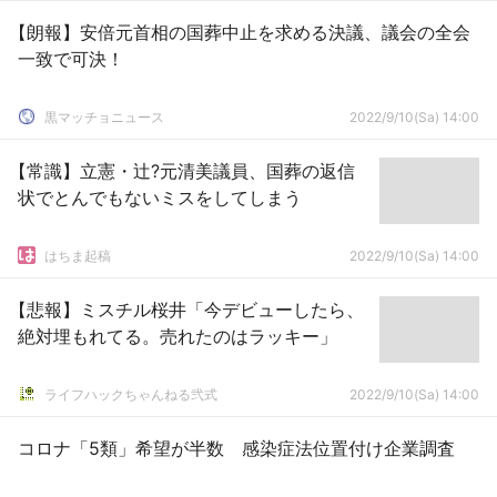
【朗報】安倍元首相の国葬中止を求める決議、議会の全会
一致で可決！
黒マッチョニュース
2022/9/10(Sa) 14:00
【常識】立憲・辻?元清美議員、国葬の返信
状でとんでもないミスをしてしまう
はちま起稿
2022/9/10(Sa) 14:00
【悲報】ミスチル桜井「今デビューしたら、
絶対埋もれてる。売れたのはラッキー」
ライフハックちゃんねる弐式
2022/9/10(Sa) 14:00
コロナ「5類」希望が半数 感染症法位置付け企業調査