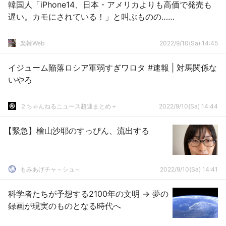
韓国人「iPhone14、日本・アメリカよりも高価で発売も
遅い。カモにされている！」と叫ぶものの……
楽韓Web
2022/9/10(Sa) 14:45
イジューム陥落ロシア軍弱すぎワロタ #速報 | 対馬関係な
いやろ
２ちゃんねるニュース超速まとめ＋
2022/9/10(Sa) 14:44
【緊急】檜山沙耶のすっぴん、流出する
もみあげチャ～シュ～
2022/9/10(Sa) 14:41
科学者たちが予想する2100年の文明 → 夢の
録画が現実のものとなる時代へ