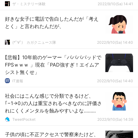
ザ・ミステリー体験
2022/9/10(Sa) 14:41
好きな女子に電話で告白したんだが「考え
とく」と言われたんだが、
(*ﾟ∀ﾟ)ゞカガクニュース隊
2022/9/10(Sa) 14:40
【悲報】10年前のゲーマー「パパパパッドで
FPSｗｗｗ 」現在「PAD強すぎ！エイムア
シスト無くせ」
IT速報
2022/9/10(Sa) 14:40
社会にはこんな感じで分類できるけど、
｢−1→0｣の人は重宝されるべきなのに評価さ
れにくくメンタルを蝕みやすいよな………
TweetPocket
2022/9/10(Sa) 14:39
子供の頃に不正アクセスで警察来たけど、