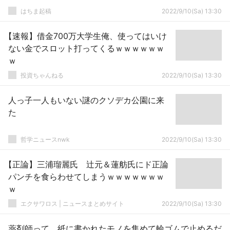
はちま起稿
2022/9/10(Sa) 13:30
【速報】借金700万大学生俺、使ってはいけ
ない金でスロット打ってくるｗｗｗｗｗｗ
ｗ
投資ちゃんねる
2022/9/10(Sa) 13:30
人っ子一人もいない謎のクソデカ公園に来
た
哲学ニュースnwk
2022/9/10(Sa) 13:30
【正論】三浦瑠麗氏 辻元＆蓮舫氏にド正論
パンチを食らわせてしまうｗｗｗｗｗｗｗ
ｗ
エクサワロス | ニュースまとめサイト
2022/9/10(Sa) 13:30
薬剤師って、紙に書かれたモノを集めて輪ゴムで止めるだ