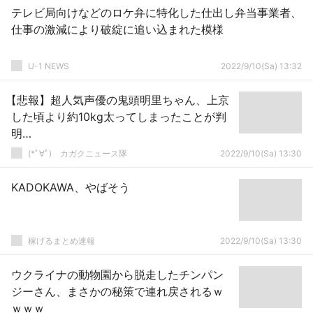
テレビ局向けなどのロケ弁に特化した仕出し弁当事業者、
仕事の激減により破綻に追い込まれた模様
U-1 NEWS
2022/9/10(Sa) 13:32
【悲報】超人気声優の鬼頭明里ちゃん、上京
した頃より約10kg太ってしまったことが判
明…
(*ﾟ∀ﾟ)ゞカガクニュース隊
2022/9/10(Sa) 13:30
KADOKAWA、やばそう
稼げるまとめ速報
2022/9/10(Sa) 13:30
ウクライナの動物園から脱走したチンパン
ジーさん、まさかの秘策で連れ戻されるｗ
ｗｗｗ