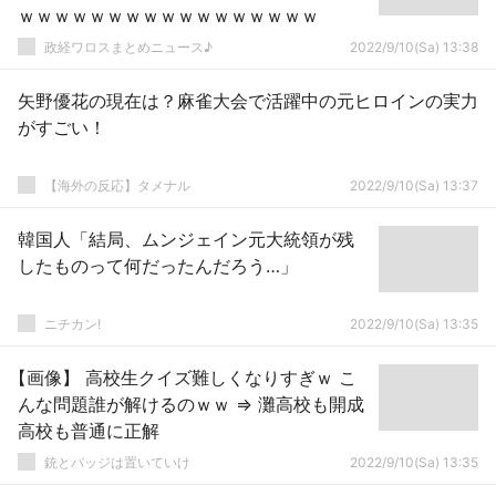
ｗｗｗｗｗｗｗｗｗｗｗｗｗｗｗｗｗ
政経ワロスまとめニュース♪
2022/9/10(Sa) 13:38
矢野優花の現在は？麻雀大会で活躍中の元ヒロインの実力
がすごい！
【海外の反応】タメナル
2022/9/10(Sa) 13:37
韓国人「結局、ムンジェイン元大統領が残
したものって何だったんだろう…」
ニチカン!
2022/9/10(Sa) 13:35
【画像】 高校生クイズ難しくなりすぎｗ こ
んな問題誰が解けるのｗｗ ⇒ 灘高校も開成
高校も普通に正解
銃とバッジは置いていけ
2022/9/10(Sa) 13:35