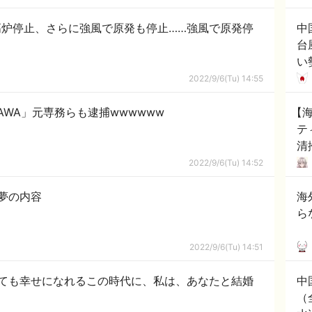
炉停止、さらに強風で原発も停止……強風で原発停
中
台
い
号
2022/9/6(Tu) 14:55
代
AWA」元専務らも逮捕wwwwww
【
テ
清
り
2022/9/6(Tu) 14:52
夢の内容
海
ら
2022/9/6(Tu) 14:51
ても幸せになれるこの時代に、私は、あなたと結婚
中
（