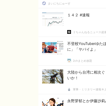
まいにちにゅーす
１４２ #速報
２ちゃんねるニュース超
不登校YouTuber
に」「ヤバイよ」
2chまとめ放題
大陸から台湾に相次ぐ
いか！
軍事・ミリタリー速報☆
永野芽郁とか伊藤沙莉