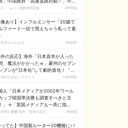
没」中国政府「高速道路封鎖！」中国
ム「緊急放流に合わせて開門（土砂崩
/)；｀ω´)＜国家総動員報
4時間前
発生」→
画像あり】インフルエンサー「20歳で
ルファード一括で買えちゃう私って素
」
投資ちゃんねる
1時間前
海外の反応】海外「日本資本が入った
間、魔法がかかったｗ」豪州のセブン
レブンが”日本化”して劇的進化！「お
ぎりとたまごサンドが食べられるなん
海外の反応パラダイス
14時間前
……」
国人「日本メディアが2002年ワール
カップ韓国準決勝も調査すべきと主
！」→「英国メディアも一斉に指
‥」
世界の憂鬱 海外・韓国の反応
1時間前
知ってた】中国製ルーター20機種にバ