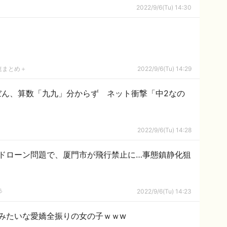
2022/9/6(Tu) 14:30
速まとめ＋
2022/9/6(Tu) 14:29
ゆたぼん、算数「九九」分からず ネット衝撃「中2なの
2022/9/6(Tu) 14:28
ドローン問題で、厦門市が飛行禁止に…事態鎮静化狙
彡
2022/9/6(Tu) 14:23
みたいな愛嬌全振りの女の子ｗｗw