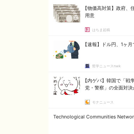
【物価高対策】政府、住
用意
はちま起稿
【速報】ドル円、1ヶ月
哲学ニュースnwk
【内ゲバ】韓国で「戦争
党・警察」の全面対決
モナニュース
Technological Communities Networ