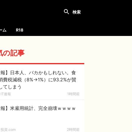
ーム
R18
気の記事
悲報】日本人、バカかもしれない。食
消費税減税（8%→1%）に93.2%が賛
してしまう
IT速報
1時間前
悲報】米雇用統計、完全崩壊ｗｗｗｗ
投資.com
2時間前