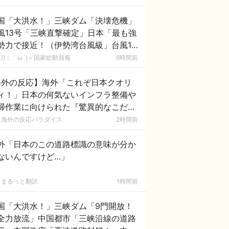
国「大洪水！」三峡ダム「決壊危機」
風13号「三峡直撃確定」日本「最も強
勢力で接近！（伊勢湾台風級」台風13
と15号「中国本土でぶつかり合う（前
/)；｀ω´)＜国家総動員報
6時間前
未聞」→
海外の反応】海外「これぞ日本クオリ
ィ！」日本の何気ないインフラ整備や
掃作業に向けられた『驚異的なこだわ
と規律』に外国人が超感動！
海外の反応パラダイス
2時間前
外「日本のこの道路標識の意味が分か
ないんですけど…」
まるっと翻訳
1時間前
国「大洪水！」三峡ダム「9門開放！
全力放流」中国都市「三峡沿線の道路