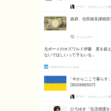
(*ﾟ∀ﾟ)ゞカガクニュース
政府、住民税非課税世
ちゃんとめ！
元ボーイのオズワルド伊藤 度を超え
ないでほしいって子もいる」
watch＠２ちゃんねる
「今からここで暮らす
[902666507]
(*ﾟ∀ﾟ)ゞカガクニュース
ひろゆき「生活保護を