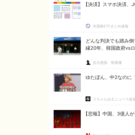
【決済】スマホ決済、J
米国株ETFまとめ速報
どんな判決でも踏み倒
縁20年、韓国政府vs
反日愚国 恨寓瘻
ゆたぼん、中2なのに
２ちゃんねるニュース超
【悲報】中国、3億人