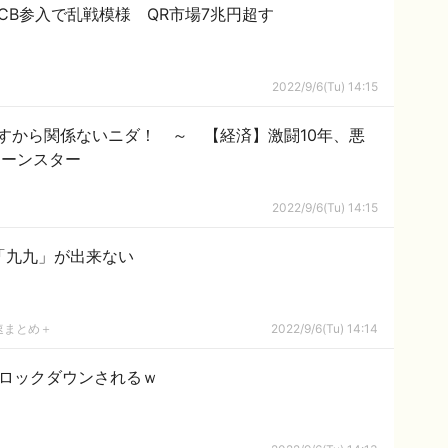
CB参入で乱戦模様 QR市場7兆円超す
2022/9/6(Tu) 14:15
すから関係ないニダ！ ～ 【経済】激闘10年、悪
ローンスター
2022/9/6(Tu) 14:15
「九九」が出来ない
速まとめ＋
2022/9/6(Tu) 14:14
がロックダウンされるｗ