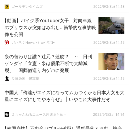
ゴールデンタイムズ
2022/9/3(Sa) 14:18
【動画】バイク系YouTuber女子、対向車線
のプリウスが突如はみ出し…衝撃的な事故映
像を公開
ガハろぐNewsヽ(･ω･)/ｽﾞｺｰ
2022/9/3(Sa) 14:15
泉の替わりは誰？辻元？蓮舫？ ～ 日刊
ゲンダイ「立憲・泉は優柔不断で支離滅
裂」 国葬儀巡り内ゲバに発展
反日愚国 恨寓瘻
2022/9/3(Sa) 14:15
中国人「俺達がエイズになってムカつくから日本人女を大
量にエイズにしてやろうぜ」 | いやこれ大事件だぞ
２ちゃんねるニュース超速まとめ＋
2022/9/3(Sa) 14:14
【韓国崩壊】不動産バブルが破裂し通貨暴落と連動 複合