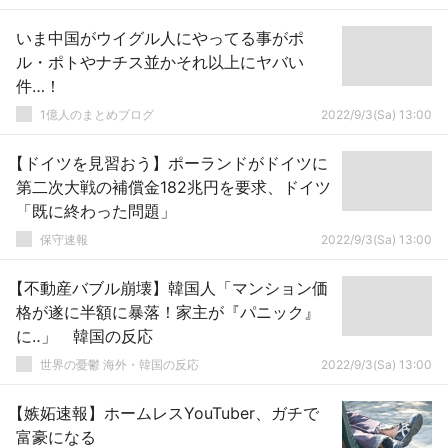
いま中国がウイグル人にやってる事がポ
ル・ポトやナチス並かそれ以上にヤバい
件…！
1億人のまとめブログ
2022/9/3(Sa) 13:00
【ドイツを見習おう】ポーランドがドイツに
第二次大戦の補償金182兆円を要求、ドイツ
「既に終わった問題」
保守速報
2022/9/3(Sa) 13:00
【不動産バブル崩壊】韓国人「マンション価
格が遂に半額に暴落！家主が『パニック』
に‥」 韓国の反応
世界の憂鬱 海外・韓国の反応
2022/9/3(Sa) 13:00
【嫉妬速報】ホームレスYouTuber、ガチで
富豪になる