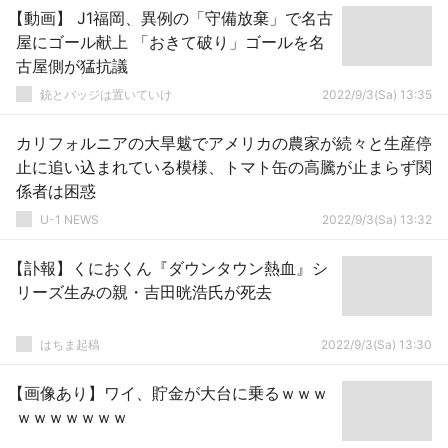
【動画】 J1福岡、異例の「守備放棄」で名古
屋にゴール献上 「おきて破り」ゴールを名
古屋側が猛抗議
銃とバッジは置いていけ
2022/9/3(Sa) 13:35
カリフォルニアの大旱魃でアメリカの農家が続々と生産停
止に追い込まれている模様、トマト缶の高騰が止まらず関
係者は困惑
U-1 NEWS
2022/9/3(Sa) 13:32
【訃報】くにおくん『ダウンタウン熱血』シ
リーズ生みの親・吉田晄浩氏が死去
はちま起稿
2022/9/3(Sa) 13:30
【画像あり】ワイ、貯金が大台に乗るｗｗｗ
ｗｗｗｗｗｗｗ