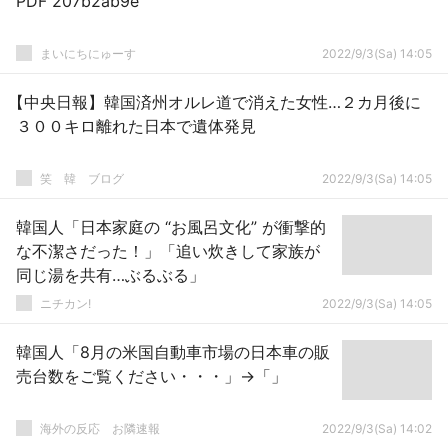
PDF 207b2ab9e
まいにちにゅーす
2022/9/3(Sa) 14:05
【中央日報】韓国済州オルレ道で消えた女性…２カ月後に
３００キロ離れた日本で遺体発見
笑 韓 ブログ
2022/9/3(Sa) 14:05
韓国人「日本家庭の “お風呂文化” が衝撃的
な不潔さだった！」「追い炊きして家族が
同じ湯を共有…ぶるぶる」
ニチカン!
2022/9/3(Sa) 14:05
韓国人「8月の米国自動車市場の日本車の販
売台数をご覧ください・・・」→「」
海外の反応 お隣速報
2022/9/3(Sa) 14:02