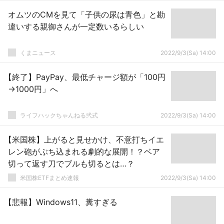
オムツのCMを見て「子供の尿は青色」と勘
違いする親御さんが一定数いるらしい
くまニュース
2022/9/3(Sa) 14:00
【終了】PayPay、最低チャージ額が「100円
→1000円」へ
ライフハックちゃんねる弐式
2022/9/3(Sa) 14:00
【米国株】上がると見せかけ、不意打ちイエ
レン砲がぶち込まれる劇的な展開！？ベア
切って返す刀でブルも切るとは…？
米国株ETFまとめ速報
2022/9/3(Sa) 14:00
【悲報】Windows11、糞すぎる