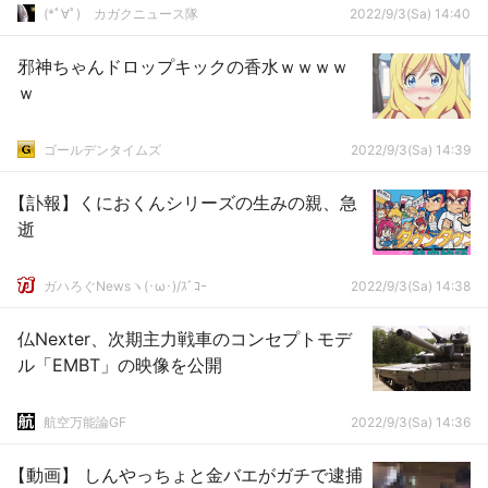
(*ﾟ∀ﾟ)ゞカガクニュース隊
2022/9/3(Sa) 14:40
邪神ちゃんドロップキックの香水ｗｗｗｗ
ｗ
ゴールデンタイムズ
2022/9/3(Sa) 14:39
【訃報】くにおくんシリーズの生みの親、急
逝
ガハろぐNewsヽ(･ω･)/ｽﾞｺｰ
2022/9/3(Sa) 14:38
仏Nexter、次期主力戦車のコンセプトモデ
ル「EMBT」の映像を公開
航空万能論GF
2022/9/3(Sa) 14:36
【動画】 しんやっちょと金バエがガチで逮捕