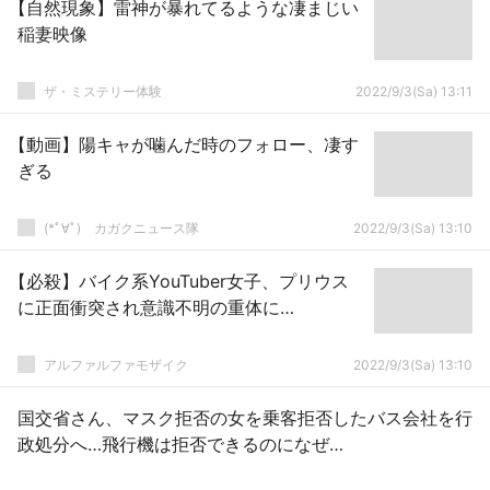
【自然現象】雷神が暴れてるような凄まじい
稲妻映像
ザ・ミステリー体験
2022/9/3(Sa) 13:11
【動画】陽キャが噛んだ時のフォロー、凄す
ぎる
(*ﾟ∀ﾟ)ゞカガクニュース隊
2022/9/3(Sa) 13:10
【必殺】バイク系YouTuber女子、プリウス
に正面衝突され意識不明の重体に…
アルファルファモザイク
2022/9/3(Sa) 13:10
国交省さん、マスク拒否の女を乗客拒否したバス会社を行
政処分へ…飛行機は拒否できるのになぜ…