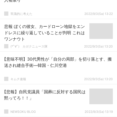
入者限り
常識的に考えた
2022/9/3(Sa) 13:22
悲報 ぼくの彼女、カードローン地獄をエン
ドレスに繰り返していることが判明 これは
ワンナウト
(*ﾟ∀ﾟ)ゞカガクニュース隊
2022/9/3(Sa) 13:20
【意味不明】30代男性が「自分の局部」を切り落とす、搬
送され縫合手術―韓国・仁川空港
キムチ速報
2022/9/3(Sa) 13:20
【悲報】自民党議員「国葬に反対する国民は
黙ってろ！！」
NEWSOKU BLOG
2022/9/3(Sa) 13:19