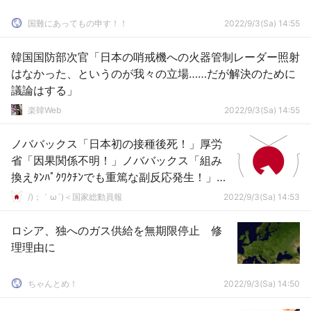
国難にあってもの申す！！
2022/9/3(Sa) 14:55
韓国国防部次官「日本の哨戒機への火器管制レーダー照射
はなかった、というのが我々の立場……だが解決のために
議論はする」
楽韓Web
2022/9/3(Sa) 14:55
ノババックス「日本初の接種後死！」厚労
省「因果関係不明！」ノババックス「組み
換えﾀﾝﾊﾟｸﾜｸﾁﾝでも重篤な副反応発生！」日
本「くすりを逆から読むとりすく（真理」
/)；｀ω´)＜国家総動員報
2022/9/3(Sa) 14:53
→
ロシア、独へのガス供給を無期限停止 修
理理由に
ちゃんとめ！
2022/9/3(Sa) 14:50