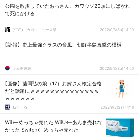
公園を散歩していたおっさん、カワウソ20頭にしばかれ
て死にかける
(*ﾟ∀ﾟ)ゞカガクニュース隊
2022/9/3(Sa) 14:20
【訃報】史上最強クラスの台風、朝鮮半島直撃の模様
キムチ速報
2022/9/3(Sa) 14:20
【画像】藤岡弘の娘（17）お嫁さん検定合格
だと話題にｗｗｗｗｗｗｗｗｗｗｗｗｗｗ
ｗｗｗｗｗｗ
ねたーる
2022/9/3(Sa) 14:19
Wii⟵めっちゃ売れた WiiU⟵あんま売れな
かった Switch⟵めっちゃ売れた