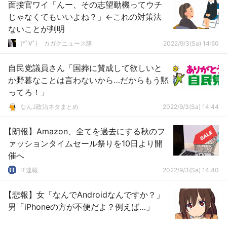
面接官ワイ「んー、その志望動機ってウチ
じゃなくてもいいよね？」←これの対策法
ないことが判明
(*ﾟ∀ﾟ)ゞカガクニュース隊
2022/9/3(Sa) 14:50
自民党議員さん「国葬に賛成して欲しいと
か野暮なことは言わないから…だからもう黙
ってろ！」
なんJ政治ネタまとめ
2022/9/3(Sa) 14:44
【朗報】Amazon、全てを過去にする秋のフ
ァッションタイムセール祭りを10日より開
催へ
IT速報
2022/9/3(Sa) 14:40
【悲報】女「なんでAndroidなんですか？」
男「iPhoneの方が不便だよ？例えば…」