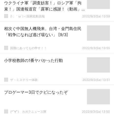
ウクライナ軍「調査妨害！」ロシア軍「拘
束！」国連報道官「露軍に感謝！（動画」
地元民「IAEAにウ軍砲撃被害を訴える！」
/)；｀ω´)＜国家総動員報
2022/9/3(Sa) 13:59
→
相次ぐ中国無人機飛来、台湾・金門島住民
「戦争になれば逃げ場ない」 [9/3]
国難にあってもの申す！！
2022/9/3(Sa) 13:55
小学校教師の1番ヤバかった行動
ザ・ミステリー体験
2022/9/3(Sa) 13:51
プロゲーマー3日でクビになったぞ
(*ﾟ∀ﾟ)ゞカガクニュース隊
2022/9/3(Sa) 13:50