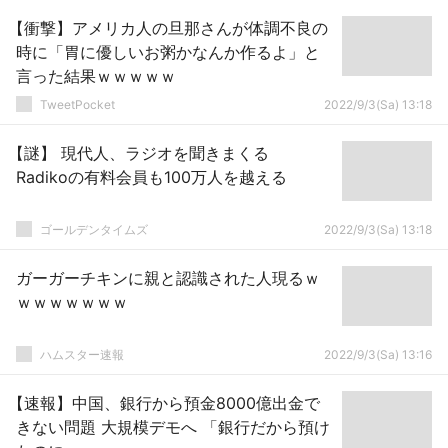
【衝撃】アメリカ人の旦那さんが体調不良の
時に「胃に優しいお粥かなんか作るよ」と
言った結果ｗｗｗｗｗ
TweetPocket
2022/9/3(Sa) 13:18
【謎】 現代人、ラジオを聞きまくる
Radikoの有料会員も100万人を越える
ゴールデンタイムズ
2022/9/3(Sa) 13:18
ガーガーチキンに親と認識された人現るｗ
ｗｗｗｗｗｗｗ
ハムスター速報
2022/9/3(Sa) 13:16
【速報】中国、銀行から預金8000億出金で
きない問題 大規模デモへ 「銀行だから預け