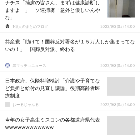
ナチス「捕虜の皆さん、まずは健康診断し
ますよー」 ソ連捕虜「意外と優しいんや
な」
1億人のまとめブログ
2022/9/3(Sa) 14:00
共産党「助けて！国葬反対署名が１５万人しか集まってな
いの！」 国葬反対派、終わる
黒マッチョニュース
2022/9/3(Sa) 14:00
日本政府、保険料増検討「介護や子育てな
ど負担と給付の見直し議論」後期高齢者医
療制度
おーるじゃんる
2022/9/3(Sa) 14:00
今年の女子高生ミスコンの各都道府県代表
wwwwwwwwwwww