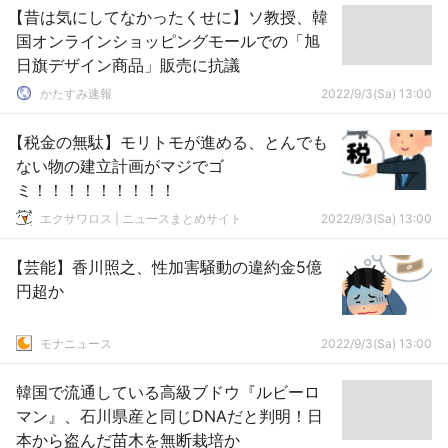
【昔は気にしてなかったくせに】ソ教授、韓
国オンラインショッピングモールでの「旭
日旗デザイン商品」販売に抗議
かたすみ速報
2022/9/3(Sa) 13:00
【税金の無駄】モリトモが進める、とんでも
ない物の建立計画がマジでゴ
ミ！！！！！！！！！
エクサワロス | ニュースまとめサイト
2022/9/3(Sa) 13:00
【芸能】香川照之、性加害騒動の違約金5億
円超か
モナニュース
2022/9/3(Sa) 13:00
韓国で流通している高級ブドウ『ルビーロ
マン』、石川県産と同じDNAだと判明！日
本から盗んだ苗木を無断栽培か