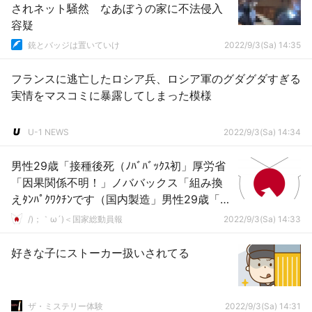
されネット騒然 なあぼうの家に不法侵入
容疑
銃とバッジは置いていけ
2022/9/3(Sa) 14:35
フランスに逃亡したロシア兵、ロシア軍のグダグダすぎる
実情をマスコミに暴露してしまった模様
U-1 NEWS
2022/9/3(Sa) 14:34
男性29歳「接種後死（ﾉﾊﾞﾊﾞｯｸｽ初」厚労省
「因果関係不明！」ノババックス「組み換
えﾀﾝﾊﾟｸﾜｸﾁﾝです（国内製造」男性29歳「接
種翌朝に発熱」日本「夕方心肺停止！」→
/)；｀ω´)＜国家総動員報
2022/9/3(Sa) 14:33
好きな子にストーカー扱いされてる
ザ・ミステリー体験
2022/9/3(Sa) 14:31