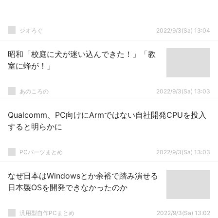
ジオろぐ
2022/9/3(Sa) 13:04
昭和「校庭に犬が迷い込んできた！」「教
室に蜂が！」
あのころの
2022/9/3(Sa) 13:03
Qualcomm、PC向けにArmではない自社開発CPUを投入
すると明らかに
PCパーツまとめ
2022/9/3(Sa) 13:03
なぜ日本はWindowsとか余裕で踏み潰せる
日本製OSを開発できなかったのか
汎用型自作PCまとめ
2022/9/3(Sa) 13:02