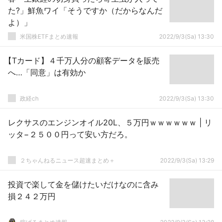
た?」鮮魚ワイ「そうですか（だからなんだ
よ）」
米国株ETFまとめ速報
2022/9/3(Sa) 13:30
【Tカード】４千万人分の顧客データを販売
へ…「同意」は有効か
政経ch
2022/9/3(Sa) 13:30
レクサスのエンジンオイル20L、５万円ｗｗｗｗｗｗ | リ
ッタ−２５００円って安い方だろ。
２ちゃんねるニュース超速まとめ＋
2022/9/3(Sa) 13:29
投資で楽して金を儲けたいだけなのに含み
損２４２万円