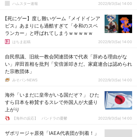
ハムスター速報
2022/9/3(Sa) 14:00
【死にゲー】度し難いゲーム『メイドインア
ビス』あまりにも過酷すぎて「令和のスペ
ランカー」と呼ばれてしまうｗｗｗｗｗ
はちま起稿
2022/9/3(Sa) 14:00
自民県議、旧統一教会関連団体で代表「辞める理由がな
い」岸田首相を批判「安倍派叩きだ。家庭連合は認められ
た宗教団体」
みそパンNEWS
2022/9/3(Sa) 14:00
海外「いまだに皇帝がいる国だぞ？」 ひた
すら日本を称賛するスレで外国人が大盛り
上がり
【海外の反応】 パンドラの憂鬱
2022/9/3(Sa) 14:00
ザポリージャ原発「IAEA代表団が到着！」