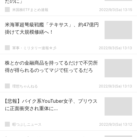
たのに」
米国株ETFまとめ速報
2022/9/3(Sa) 13:15
米海軍超弩級戦艦「テキサス」、約47億円
掛けて大規模修繕へ！
軍事・ミリタリー速報☆彡
2022/9/3(Sa) 13:13
株とかの金融商品を持ってるだけで不労所
得が得られるのってマジで狂ってるだろ
理想ちゃんねる
2022/9/3(Sa) 13:13
【悲報】バイク系YouTuber女子、プリウス
に正面衝突され重体に…
暇つぶしニュース
2022/9/3(Sa) 13:12