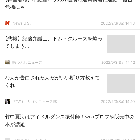
危機にｗ
News U.S.
2022/9/3(Sa) 14:13
【悲報】紀藤弁護士、トム・クルーズを煽っ
てしまう…
暇つぶしニュース
2022/9/3(Sa) 14:12
なんか告白されたんだがいい断り方教えて
くれ
(*ﾟ∀ﾟ)ゞカガクニュース隊
2022/9/3(Sa) 14:10
竹中夏海はアイドルダンス振付師！wikiプロフや販売中の
本が話題