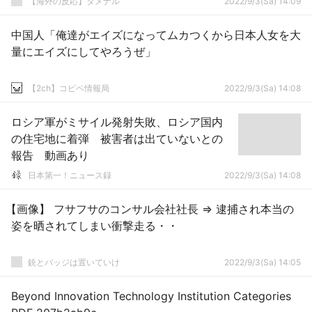
【海外の反応】タメナル
2022/9/3(Sa) 14:09
中国人「俺達がエイズになってムカつくから日本人女を大
量にエイズにしてやろうぜ」
【2ch】コピペ情報局
2022/9/3(Sa) 14:08
ロシア軍がミサイル発射失敗、ロシア国内
の住宅地に着弾 被害者は出ていないとの
報告 動画あり
日本第一！ニュース録
2022/9/3(Sa) 14:08
【画像】 フサフサのコンサル会社社長 ⇒ 逮捕され本当の
姿を晒されてしまい衝撃走る・・
銃とバッジは置いていけ
2022/9/3(Sa) 14:05
Beyond Innovation Technology Institution Categories