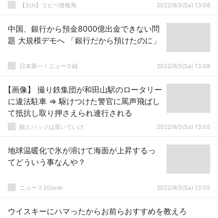
【2ch】コピペ情報局
2022/9/3(Sa) 13:08
中国、銀行から預金8000億出金できない問
題 大規模デモへ 「銀行だから預けたのに」
日本第一！ニュース録
2022/9/3(Sa) 13:08
【画像】 撮り鉄集団が和田山駅のロータリー
に違法駐車 ⇒ 駆けつけた警官に罵声飛ばし
て抵抗し取り押さえられ連行される
銃とバッジは置いていけ
2022/9/3(Sa) 13:05
地球温暖化で氷が溶けて海面が上昇するっ
てどういう事なんや？
ニュース30over
2022/9/3(Sa) 13:05
ウイスキーにハマったからお前らおすすめを教えろ