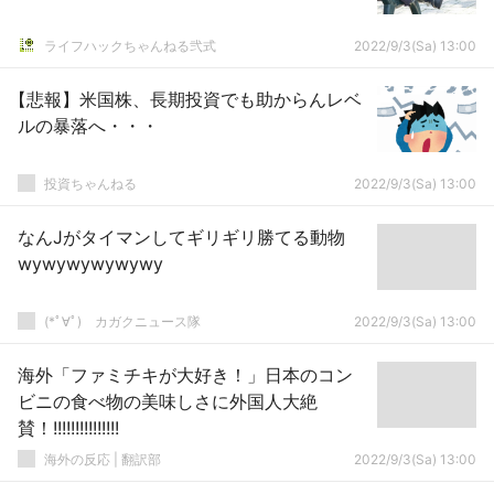
ライフハックちゃんねる弐式
2022/9/3(Sa) 13:00
【悲報】米国株、長期投資でも助からんレベ
ルの暴落へ・・・
投資ちゃんねる
2022/9/3(Sa) 13:00
なんJがタイマンしてギリギリ勝てる動物
wywywywywywy
(*ﾟ∀ﾟ)ゞカガクニュース隊
2022/9/3(Sa) 13:00
海外「ファミチキが大好き！」日本のコン
ビニの食べ物の美味しさに外国人大絶
賛！!!!!!!!!!!!!!!!
海外の反応 | 翻訳部
2022/9/3(Sa) 13:00