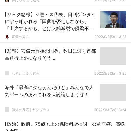
稼げるまとめ速報
2022/9/3(Sa) 13:28
【サヨク悲報】立憲・泉代表、日刊ゲンダイ
にぶっ叩かれる「国葬を否定しながら、
『出席するかも』とは支離滅裂で優柔不
断！共産は筋通したぞ！」
正義の見方
2022/9/3(Sa) 13:25
【悲報】安倍元首相の国葬、数日に渡り首都
高通行止めになりそう…
わろたにえん速報
2022/9/3(Sa) 13:25
海外「最高にダセぇんだけど」みんなで人
気ゲームのあれこれを大討論しようぜ！
海外の反応 | ヤクプラス
2022/9/3(Sa) 13:24
【政治】政府、75歳以上の保険料増検討 公的医療、高収