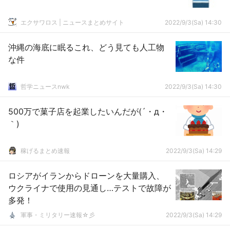
エクサワロス | ニュースまとめサイト
2022/9/3(Sa) 14:30
沖縄の海底に眠るこれ、どう見ても人工物
な件
哲学ニュースnwk
2022/9/3(Sa) 14:30
500万で菓子店を起業したいんだが(´・д・
｀)
稼げるまとめ速報
2022/9/3(Sa) 14:29
ロシアがイランからドローンを大量購入、
ウクライナで使用の見通し…テストで故障が
多発！
軍事・ミリタリー速報☆彡
2022/9/3(Sa) 14:29