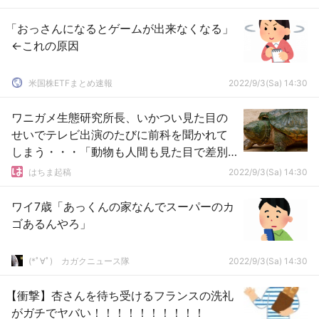
「おっさんになるとゲームが出来なくなる」
←これの原因
米国株ETFまとめ速報
2022/9/3(Sa) 14:30
ワニガメ生態研究所長、いかつい見た目の
せいでテレビ出演のたびに前科を聞かれて
しまう・・・「動物も人間も見た目で差別
される」
はちま起稿
2022/9/3(Sa) 14:30
ワイ7歳「あっくんの家なんでスーパーのカ
ゴあるんやろ」
(*ﾟ∀ﾟ)ゞカガクニュース隊
2022/9/3(Sa) 14:30
【衝撃】杏さんを待ち受けるフランスの洗礼
がガチでヤバい！！！！！！！！！！