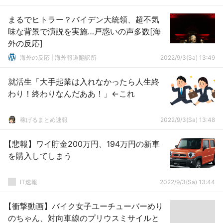
まるでヒトラー？バイデン大統領、超不気
味な背景で演説を実施…戸惑いの声多数[海
外の反応]
海外の反応 | 海外報道翻訳所
2022/9/3(Sa) 13:49
就活生「大手起業は入れなかったら人生終
わり！終わりなんだああ！」←これ
稼げるまとめ速報
2022/9/3(Sa) 13:48
【悲報】ワイ貯金200万円、194万円の新車
を購入してしまう
IT速報
2022/9/3(Sa) 13:44
【衝撃動画】バイク女子ユーチューバーめり
のちゃん、対向車線のプリウスミサイルと