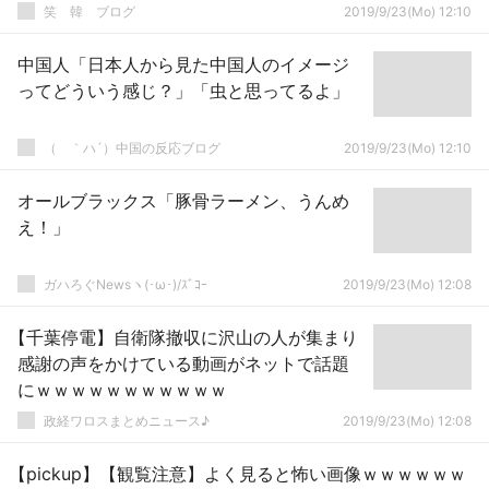
笑 韓 ブログ
2019/9/23(Mo) 12:10
中国人「日本人から見た中国人のイメージ
ってどういう感じ？」「虫と思ってるよ」
（ ｀ハ´）中国の反応ブログ
2019/9/23(Mo) 12:10
オールブラックス「豚骨ラーメン、うんめ
え！」
ガハろぐNewsヽ(･ω･)/ｽﾞｺｰ
2019/9/23(Mo) 12:08
【千葉停電】自衛隊撤収に沢山の人が集まり
感謝の声をかけている動画がネットで話題
にｗｗｗｗｗｗｗｗｗｗｗ
政経ワロスまとめニュース♪
2019/9/23(Mo) 12:08
【pickup】【観覧注意】よく見ると怖い画像ｗｗｗｗｗｗ