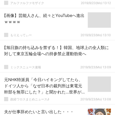
アルファルファモザイク
2019/9/23(Mo) 13:12
【画像】芸能人さん、続々とYouTubeへ進出
ｗｗｗｗ
もりえってぃー
2019/9/23(Mo) 13:10
【旭日旗の持ち込みを禁ずる！】韓国、地球上の全人類に
対して東京五輪会場への持参禁止運動勃発へ
ミックスニュース速報
2019/9/23(Mo) 13:09
元NHK特派員「今日ハイキングしてたら、
ドイツ人から「なぜ日本の裁判所は東電元
幹部を無罪にした？」と聞かれた…世界が日
本を見る目は厳しい！」
政経ワロスまとめニュース♪
2019/9/23(Mo) 13:08
夫が仕事辞めたいと言い出した・・・