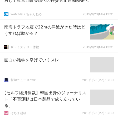
対して東京五輪会場への持参禁止運動勃発へ
watch＠２ちゃんねる
2019/9/23(Mo) 13:31
南海トラフ地震で22ｍの津波がきた時はど
うすれば助かる？
ザ・ミステリー体験
2019/9/23(Mo) 13:31
面白い雑学を挙げていくスレ
哲学ニュースnwk
2019/9/23(Mo) 13:30
【セルフ経済制裁】韓国出身のジャーナリス
ト「不買運動は日本製品で成り立ってい
る」
はちま起稿
2019/9/23(Mo) 13:30