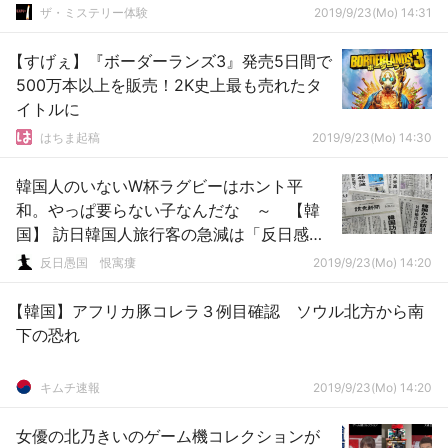
ザ・ミステリー体験
2019/9/23(Mo) 14:31
【すげぇ】『ボーダーランズ3』発売5日間で
500万本以上を販売！2K史上最も売れたタ
イトルに
はちま起稿
2019/9/23(Mo) 14:30
韓国人のいないW杯ラグビーはホント平
和。やっぱ要らない子なんだな ～ 【韓
国】 訪日韓国人旅行客の急減は「反日感情
のせい」…相変わらず韓国のせいにする日本
反日愚国 恨寓瘻
2019/9/23(Mo) 14:20
メディア
【韓国】アフリカ豚コレラ３例目確認 ソウル北方から南
下の恐れ
キムチ速報
2019/9/23(Mo) 14:20
女優の北乃きいのゲーム機コレクションが