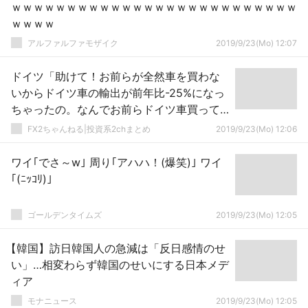
ｗｗｗｗｗｗｗｗｗｗｗｗｗｗｗｗｗｗｗｗｗｗｗｗｗｗ
ｗｗｗｗ
アルファルファモザイク
2019/9/23(Mo) 12:07
ドイツ「助けて！お前らが全然車を買わな
いからドイツ車の輸出が前年比-25%になっ
ちゃったの。なんでお前らドイツ車買って
乗り回さないの！？」
FX2ちゃんねる|投資系2chまとめ
2019/9/23(Mo) 12:06
ワイ｢でさ～w｣ 周り｢アハハ！(爆笑)｣ ワイ
｢(ﾆｯｺﾘ)｣
ゴールデンタイムズ
2019/9/23(Mo) 12:05
【韓国】訪日韓国人の急減は「反日感情のせ
い」…相変わらず韓国のせいにする日本メデ
ィア
モナニュース
2019/9/23(Mo) 12:05