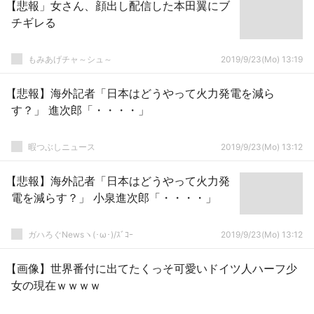
【悲報」女さん、顔出し配信した本田翼にブ
チギレる
もみあげチャ～シュ～
2019/9/23(Mo) 13:19
【悲報】海外記者「日本はどうやって火力発電を減ら
す？」 進次郎「・・・・」
暇つぶしニュース
2019/9/23(Mo) 13:12
【悲報】海外記者「日本はどうやって火力発
電を減らす？」 小泉進次郎「・・・・」
ガハろぐNewsヽ(･ω･)/ｽﾞｺｰ
2019/9/23(Mo) 13:12
【画像】世界番付に出てたくっそ可愛いドイツ人ハーフ少
女の現在ｗｗｗｗ