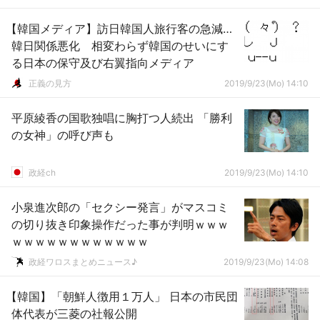
【韓国メディア】訪日韓国人旅行客の急減…
韓日関係悪化 相変わらず韓国のせいにす
る日本の保守及び右翼指向メディア
正義の見方
2019/9/23(Mo) 14:10
平原綾香の国歌独唱に胸打つ人続出 「勝利
の女神」の呼び声も
政経ch
2019/9/23(Mo) 14:10
小泉進次郎の「セクシー発言」がマスコミ
の切り抜き印象操作だった事が判明ｗｗｗ
ｗｗｗｗｗｗｗｗｗｗｗｗ
政経ワロスまとめニュース♪
2019/9/23(Mo) 14:08
【韓国】「朝鮮人徴用１万人」 日本の市民団
体代表が三菱の社報公開