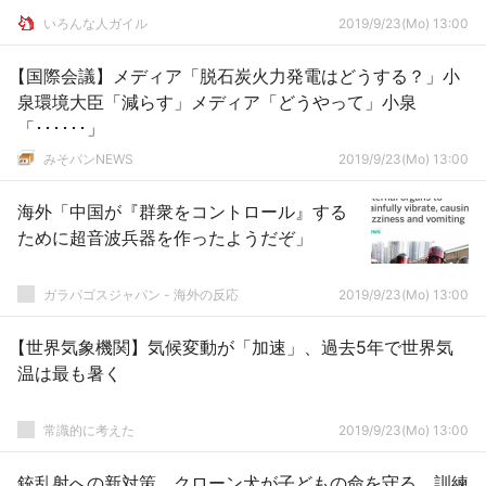
いろんな人ガイル
2019/9/23(Mo) 13:00
【国際会議】メディア「脱石炭火力発電はどうする？」小
泉環境大臣「減らす」メディア「どうやって」小泉
「･･････」
みそパンNEWS
2019/9/23(Mo) 13:00
海外「中国が『群衆をコントロール』する
ために超音波兵器を作ったようだぞ」
ガラパゴスジャパン - 海外の反応
2019/9/23(Mo) 13:00
【世界気象機関】気候変動が「加速」、過去5年で世界気
温は最も暑く
常識的に考えた
2019/9/23(Mo) 13:00
銃乱射への新対策、クローン犬が子どもの命を守る 訓練