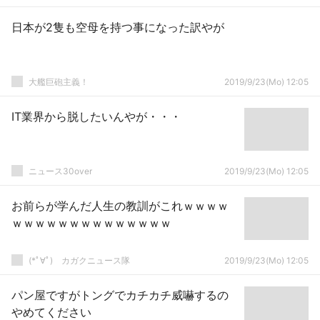
日本が2隻も空母を持つ事になった訳やが
大艦巨砲主義！
2019/9/23(Mo) 12:05
IT業界から脱したいんやが・・・
ニュース30over
2019/9/23(Mo) 12:05
お前らが学んだ人生の教訓がこれｗｗｗｗ
ｗｗｗｗｗｗｗｗｗｗｗｗｗｗ
(*ﾟ∀ﾟ)ゞカガクニュース隊
2019/9/23(Mo) 12:05
パン屋ですがトングでカチカチ威嚇するの
やめてください