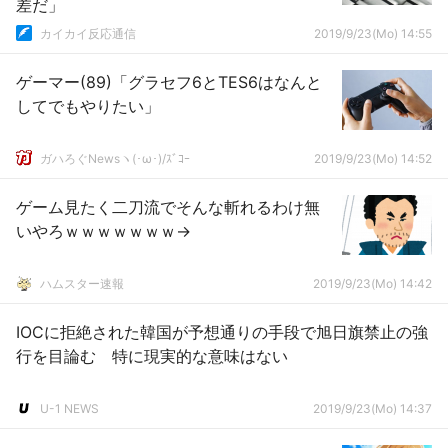
差だ」
カイカイ反応通信
2019/9/23(Mo) 14:55
ゲーマー(89)「グラセフ6とTES6はなんと
してでもやりたい」
ガハろぐNewsヽ(･ω･)/ｽﾞｺｰ
2019/9/23(Mo) 14:52
ゲーム見たく二刀流でそんな斬れるわけ無
いやろｗｗｗｗｗｗｗ→
ハムスター速報
2019/9/23(Mo) 14:42
IOCに拒絶された韓国が予想通りの手段で旭日旗禁止の強
行を目論む 特に現実的な意味はない
U-1 NEWS
2019/9/23(Mo) 14:37