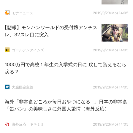
モナニュース
2019/9/23(Mo) 14:05
【悲報】モンハンワールドの受付嬢アンチス
レ、32スレ目に突入
ゴールデンタイムズ
2019/9/23(Mo) 14:05
1000万円で高校１年生の入学式の日に 戻して貰えるなら
戻る？
大艦巨砲主義！
2019/9/23(Mo) 14:05
海外「非常食どころか毎日おやつになる…」日本の非常食
『缶パン』の美味しさに外国人驚愕（海外反応）
­海外反応 キキミミ
2019/9/23(Mo) 14:05