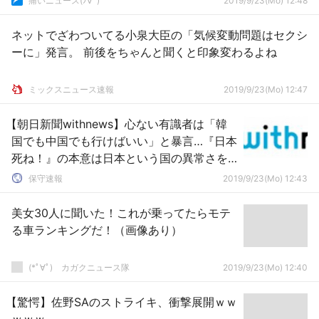
痛いニュース(ﾉ∀`)
2019/9/23(Mo) 12:48
ネットでざわついてる小泉大臣の「気候変動問題はセクシ
ーに」発言。 前後をちゃんと聞くと印象変わるよね
ミックスニュース速報
2019/9/23(Mo) 12:47
【朝日新聞withnews】心ない有識者は「韓
国でも中国でも行けばいい」と暴言…『日本
死ね！』の本意は日本という国の異常さを
告発しているのである
保守速報
2019/9/23(Mo) 12:43
美女30人に聞いた！これが乗ってたらモテ
る車ランキングだ！（画像あり）
(*ﾟ∀ﾟ)ゞカガクニュース隊
2019/9/23(Mo) 12:40
【驚愕】佐野SAのストライキ、衝撃展開ｗｗ