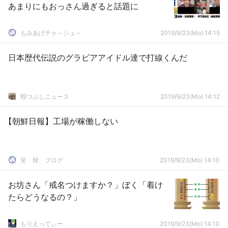
あまりにもおっさん過ぎると話題に
もみあげチャ～シュ～
2019/9/23(Mo) 14:15
日本歴代伝説のグラビアアイドル達で打線くんだ
暇つぶしニュース
2019/9/23(Mo) 14:12
【朝鮮日報】工場が稼働しない
笑 韓 ブログ
2019/9/23(Mo) 14:10
お坊さん「戒名つけますか？」ぼく「着け
たらどうなるの？」
もりえってぃー
2019/9/23(Mo) 14:10