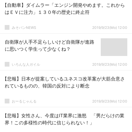
【自動車】ダイムラー「エンジン開発やめます。これから
はＥＶに注力」１３０年の歴史に終止符
みそパンNEWS
2019/9/23(Mo) 12:00
自衛隊が人手不足らしいけど自衛隊が進路
に思いつく学生って少なくね？
いろんな人ガイル
2019/9/23(Mo) 12:00
【悲報】日本が提案しているユネスコ改革案が大筋合意さ
れているものの、韓国の反対により断念
おーるじゃんる
2019/9/23(Mo) 12:00
【悲報】女性さん、今度はIT業界に激怒 「男だらけの業
界！この多様性の時代に信じられない！」