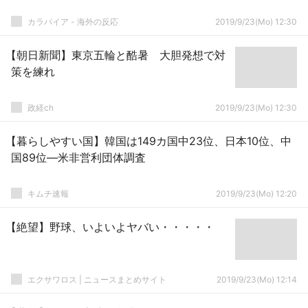
カラパイア - 海外の反応
2019/9/23(Mo) 12:30
【朝日新聞】東京五輪と酷暑 大胆発想で対
策を練れ
政経ch
2019/9/23(Mo) 12:30
【暮らしやすい国】韓国は149カ国中23位、日本10位、中
国89位―米非営利団体調査
キムチ速報
2019/9/23(Mo) 12:20
【絶望】野球、いよいよヤバい・・・・・
エクサワロス | ニュースまとめサイト
2019/9/23(Mo) 12:14