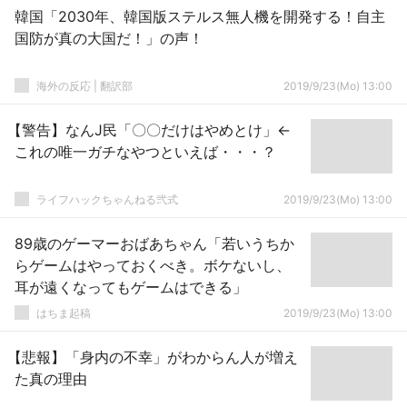
韓国「2030年、韓国版ステルス無人機を開発する！自主
国防が真の大国だ！」の声！
海外の反応 | 翻訳部
2019/9/23(Mo) 13:00
【警告】なんJ民「〇〇だけはやめとけ」←
これの唯一ガチなやつといえば・・・？
ライフハックちゃんねる弐式
2019/9/23(Mo) 13:00
89歳のゲーマーおばあちゃん「若いうちか
らゲームはやっておくべき。ボケないし、
耳が遠くなってもゲームはできる」
はちま起稿
2019/9/23(Mo) 13:00
【悲報】「身内の不幸」がわからん人が増え
た真の理由