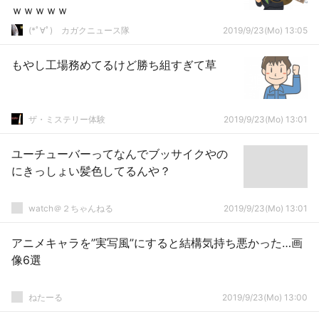
ｗｗｗｗｗ
(*ﾟ∀ﾟ)ゞカガクニュース隊
2019/9/23(Mo) 13:05
もやし工場務めてるけど勝ち組すぎて草
ザ・ミステリー体験
2019/9/23(Mo) 13:01
ユーチューバーってなんでブッサイクやの
にきっしょい髪色してるんや？
watch＠２ちゃんねる
2019/9/23(Mo) 13:01
アニメキャラを”実写風”にすると結構気持ち悪かった…画
像6選
ねたーる
2019/9/23(Mo) 13:00