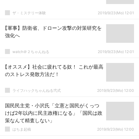
ザ・ミステリー体験
2019/9/23(Mo) 12:01
【軍事】防衛省、ドローン攻撃の対策研究を
強化へ
watch＠２ちゃんねる
2019/9/23(Mo) 12:01
【オススメ】社会に疲れてる奴！ これが最高
のストレス発散方法だ！
ライフハックちゃんねる弐式
2019/9/23(Mo) 12:00
国民民主党・小沢氏「立憲と国民がくっつ
けば2年以内に民主政権になる」「国民は政
策なんて精査しない」
はちま起稿
2019/9/23(Mo) 12:00