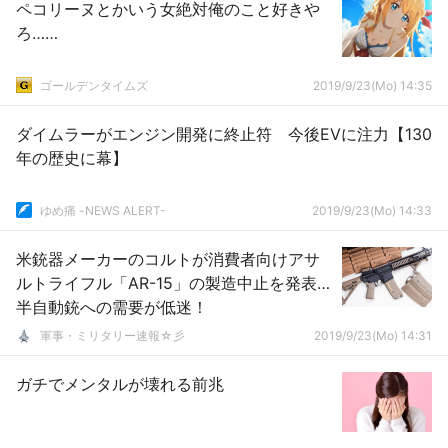
ペコリーヌとかいう女絶対俺のこと好きや
ろ……
ゴールデンタイムズ
2019/9/23(Mo) 14:35
ダイムラーがエンジン開発に終止符 今後EVに注力【130
年の歴史に幕】
ゆめ痛 -NEWS ALERT-
2019/9/23(Mo) 14:33
米銃器メーカーのコルトが消費者向けアサ
ルトライフル「AR-15」の製造中止を発表…
半自動銃への需要が低迷！
軍事・ミリタリー速報☆彡
2019/9/23(Mo) 14:31
ガチでメンタルが壊れる前兆