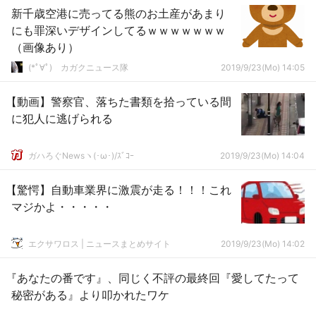
新千歳空港に売ってる熊のお土産があまり
にも罪深いデザインしてるｗｗｗｗｗｗｗ
（画像あり）
(*ﾟ∀ﾟ)ゞカガクニュース隊
2019/9/23(Mo) 14:05
【動画】警察官、落ちた書類を拾っている間
に犯人に逃げられる
ガハろぐNewsヽ(･ω･)/ｽﾞｺｰ
2019/9/23(Mo) 14:04
【驚愕】自動車業界に激震が走る！！！これ
マジかよ・・・・・
エクサワロス | ニュースまとめサイト
2019/9/23(Mo) 14:02
『あなたの番です』、同じく不評の最終回『愛してたって
秘密がある』より叩かれたワケ