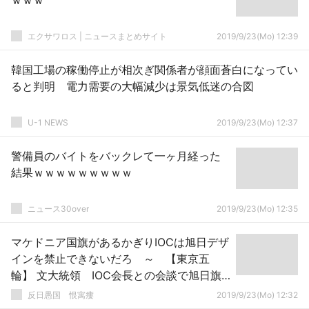
ｗｗｗ
エクサワロス | ニュースまとめサイト
2019/9/23(Mo) 12:39
韓国工場の稼働停止が相次ぎ関係者が顔面蒼白になってい
ると判明 電力需要の大幅減少は景気低迷の合図
U-1 NEWS
2019/9/23(Mo) 12:37
警備員のバイトをバックレて一ヶ月経った
結果ｗｗｗｗｗｗｗｗｗ
ニュース30over
2019/9/23(Mo) 12:35
マケドニア国旗があるかぎりIOCは旭日デザ
インを禁止できないだろ ～ 【東京五
輪】 文大統領 IOC会長との会談で旭日旗
使用に懸念表明へ
反日愚国 恨寓瘻
2019/9/23(Mo) 12:32