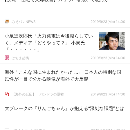
みそパンNEWS
2019/9/23(Mo) 14:00
小泉進次郎氏「火力発電は今後減らしてい
く」メディア「どうやって？」 小泉氏
「・・・・・・」
はちま起稿
2019/9/23(Mo) 14:00
海外「こんな国に生まれたかった…」 日本人の特別な国
民性が一目で分かる映像が海外で大反響
【海外の反応】 パンドラの憂鬱
2019/9/23(Mo) 14:00
大ブレークの『りんごちゃん』が抱える“深刻な課題”とは