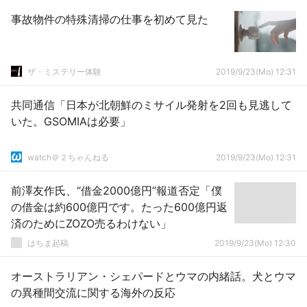
事故物件の特殊清掃の仕事を初めて見た
ザ・ミステリー体験
2019/9/23(Mo) 12:31
共同通信「日本が北朝鮮のミサイル発射を2回も見逃して
いた。GSOMIAは必要」
watch＠２ちゃんねる
2019/9/23(Mo) 12:31
前澤友作氏、“借金2000億円”報道否定「僕
の借金は約600億円です。たった600億円返
済のためにZOZO売るわけない」
はちま起稿
2019/9/23(Mo) 12:30
オーストラリアン・シェパードとウマの内緒話。犬とウマ
の異種間交流に関する海外の反応