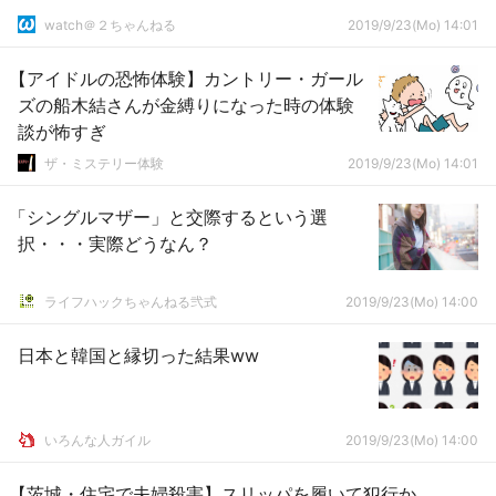
watch＠２ちゃんねる
2019/9/23(Mo) 14:01
【アイドルの恐怖体験】カントリー・ガール
ズの船木結さんが金縛りになった時の体験
談が怖すぎ
ザ・ミステリー体験
2019/9/23(Mo) 14:01
「シングルマザー」と交際するという選
択・・・実際どうなん？
ライフハックちゃんねる弐式
2019/9/23(Mo) 14:00
日本と韓国と縁切った結果ww
いろんな人ガイル
2019/9/23(Mo) 14:00
【茨城・住宅で夫婦殺害】スリッパを履いて犯行か