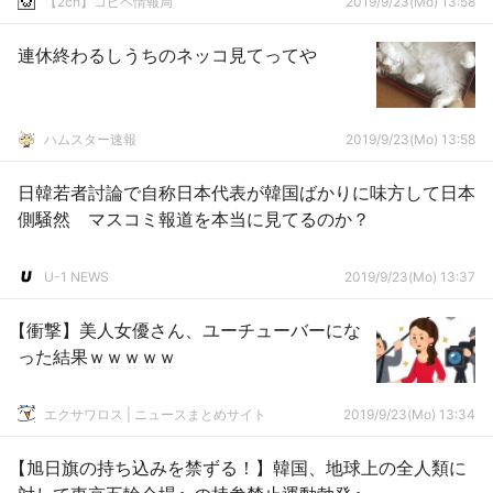
【2ch】コピペ情報局
2019/9/23(Mo) 13:58
連休終わるしうちのネッコ見てってや
ハムスター速報
2019/9/23(Mo) 13:58
日韓若者討論で自称日本代表が韓国ばかりに味方して日本
側騒然 マスコミ報道を本当に見てるのか？
U-1 NEWS
2019/9/23(Mo) 13:37
【衝撃】美人女優さん、ユーチューバーにな
った結果ｗｗｗｗｗ
エクサワロス | ニュースまとめサイト
2019/9/23(Mo) 13:34
【旭日旗の持ち込みを禁ずる！】韓国、地球上の全人類に