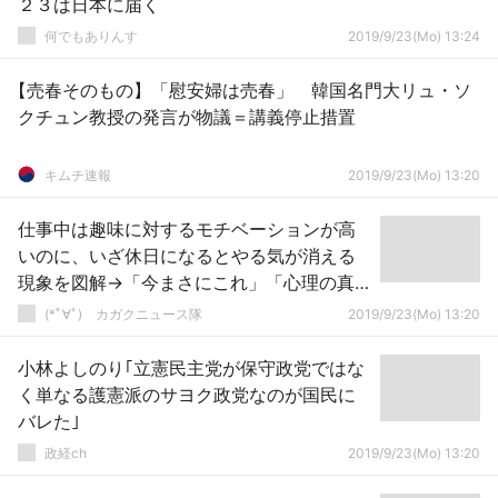
２３は日本に届く
何でもありんす
2019/9/23(Mo) 13:24
【売春そのもの】「慰安婦は売春」 韓国名門大リュ・ソ
クチュン教授の発言が物議＝講義停止措置
キムチ速報
2019/9/23(Mo) 13:20
仕事中は趣味に対するモチベーションが高
いのに、いざ休日になるとやる気が消える
現象を図解→「今まさにこれ」「心理の真
理」（画像あり）
(*ﾟ∀ﾟ)ゞカガクニュース隊
2019/9/23(Mo) 13:20
小林よしのり｢立憲民主党が保守政党ではな
く単なる護憲派のサヨク政党なのが国民に
バレた｣
政経ch
2019/9/23(Mo) 13:20