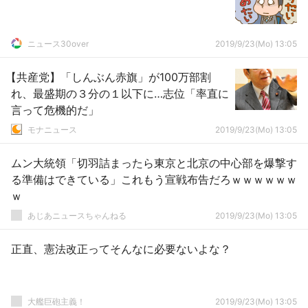
ニュース30over
2019/9/23(Mo) 13:05
【共産党】「しんぶん赤旗」が100万部割
れ、最盛期の３分の１以下に…志位「率直に
言って危機的だ」
モナニュース
2019/9/23(Mo) 13:05
ムン大統領「切羽詰まったら東京と北京の中心部を爆撃す
る準備はできている」これもう宣戦布告だろｗｗｗｗｗｗ
ｗ
あじあニュースちゃんねる
2019/9/23(Mo) 13:05
正直、憲法改正ってそんなに必要ないよな？
大艦巨砲主義！
2019/9/23(Mo) 13:05