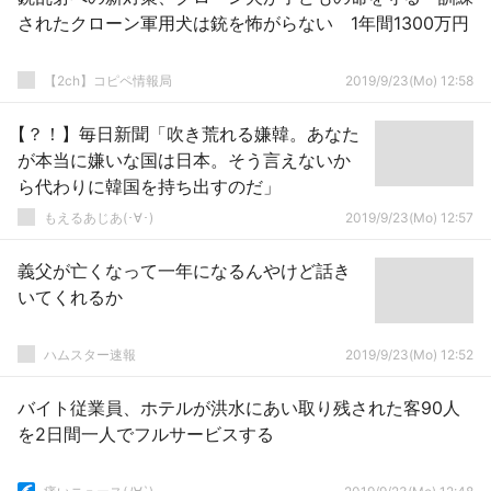
されたクローン軍用犬は銃を怖がらない 1年間1300万円
【2ch】コピペ情報局
2019/9/23(Mo) 12:58
【？！】毎日新聞「吹き荒れる嫌韓。あなた
が本当に嫌いな国は日本。そう言えないか
ら代わりに韓国を持ち出すのだ」
もえるあじあ(･∀･)
2019/9/23(Mo) 12:57
義父が亡くなって一年になるんやけど話き
いてくれるか
ハムスター速報
2019/9/23(Mo) 12:52
バイト従業員、ホテルが洪水にあい取り残された客90人
を2日間一人でフルサービスする