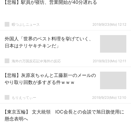
【悲報】駅員が寝坊、営業開始が40分遅れる
暇つぶしニュース
2019/9/23(Mo) 12:12
外国人「世界のベスト料理を挙げていく、
日本はテリヤキチキンだ」
海外の万国反応記＠海外の反応
2019/9/23(Mo) 12:11
【悲報】灰原哀ちゃんと工藤新一のメールの
やり取り回数が多すぎる件ｗｗｗ
もりえってぃー
2019/9/23(Mo) 12:10
【東京五輪】 文大統領 IOC会長との会談で旭日旗使用に
懸念表明へ