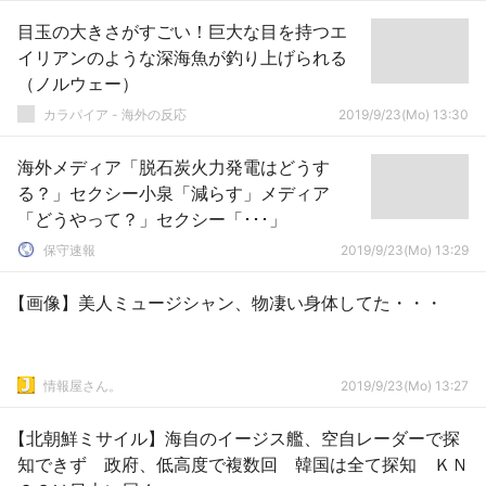
目玉の大きさがすごい！巨大な目を持つエ
イリアンのような深海魚が釣り上げられる
（ノルウェー）
カラパイア - 海外の反応
2019/9/23(Mo) 13:30
海外メディア「脱石炭火力発電はどうす
る？」セクシー小泉「減らす」メディア
「どうやって？」セクシー「･･･」
保守速報
2019/9/23(Mo) 13:29
【画像】美人ミュージシャン、物凄い身体してた・・・
情報屋さん。
2019/9/23(Mo) 13:27
【北朝鮮ミサイル】海自のイージス艦、空自レーダーで探
知できず 政府、低高度で複数回 韓国は全て探知 ＫＮ