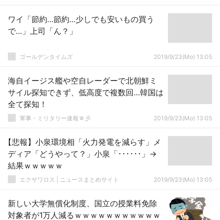
ワイ「節約…節約…少しでも安いもの買う
で…」上司「ん？」
ゴールデンタイムズ
2019/9/23(Mo) 13:05
海自イージス艦や空自レーダーで北朝鮮ミ
サイル探知できず、低高度で複数回…韓国は
全て探知！
軍事・ミリタリー速報☆彡
2019/9/23(Mo) 13:05
【悲報】小泉環境相「火力発電を減らす」メ
ディア「どうやって？」小泉「･･････」→
結果ｗｗｗｗｗ
エクサワロス | ニュースまとめサイト
2019/9/23(Mo) 13:05
新しい大学無償化制度、国立の授業料免除
対象者が1万人減るｗｗｗｗｗｗｗｗｗｗｗ