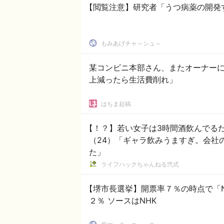
【閲覧注意】研究者「うつ病薬の開発
もみあげチャ～シュ～
某コンビニ本部さん、またオーナー
上減ったら生活費削れ」
はちま起稿
【！？】若い女子は3時間酒飲んでる
（24）「ギャラ飲みうますぎ。会社
た」
ライフハックちゃんねる弐式
【堺市長選挙】開票率７％の時点で「
２％ ソースはNHK