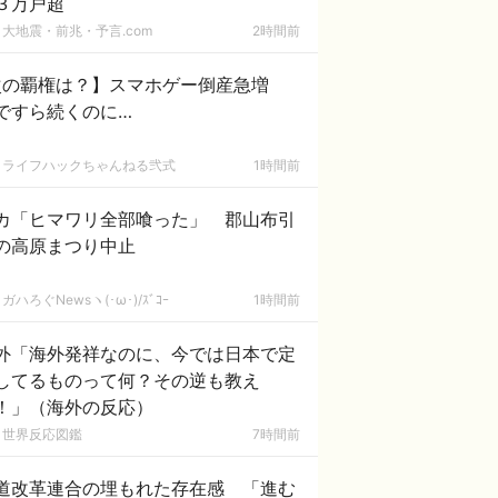
３万戸超
大地震・前兆・予言.com
2時間前
次の覇権は？】スマホゲー倒産急増
ですら続くのに…
ライフハックちゃんねる弐式
1時間前
カ「ヒマワリ全部喰った」 郡山布引
の高原まつり中止
ガハろぐNewsヽ(･ω･)/ｽﾞｺｰ
1時間前
外「海外発祥なのに、今では日本で定
してるものって何？その逆も教え
！」（海外の反応）
世界反応図鑑
7時間前
道改革連合の埋もれた存在感 「進む