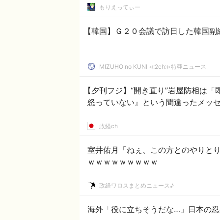
もりえってぃー
【韓国】Ｇ２０会議で訪日した韓国副
MIZUHO no KUNI ≪2ch≫特亜ニュース
【夕刊フジ】“開き直り”岩屋防相は「
怒っていない』という間違ったメッ
政経ch
室井佑月「ねぇ、この方とのやりとり
ｗｗｗｗｗｗｗｗｗ
政経ワロスまとめニュース♪
海外「役に立ちそうだな…」日本の