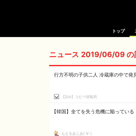
トップ
ニュース 2019/06/09
行方不明の子供二人 冷蔵庫の中で発
【2ch】コピペ情報局
【韓国】全てを失う危機に陥っている
もえるあじあ(･∀･)