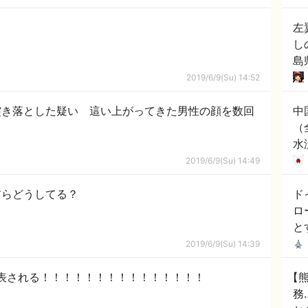
左
し
島
「
2019/6/9(Su) 14:52
突き落とした疑い 這い上がってきた男性の顔を数回
中
（
水
ダ
2019/6/9(Su) 14:49
れ
前らどうしてる？
ド
ロ
と
2019/6/9(Su) 14:39
表される！！！！！！！！！！！！！！！
【
務