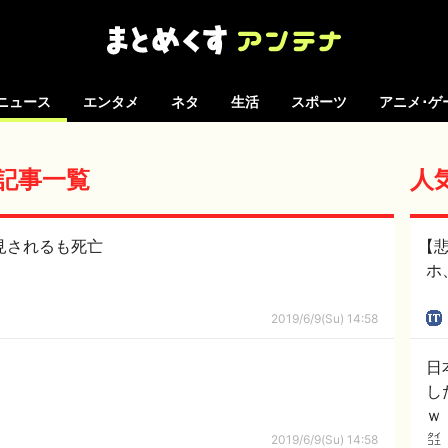
ニュース
エンタメ
ネタ
生活
スポーツ
アニメ･ゲ
 の記事一覧
人
見されるも死亡
【悲
ホ
2019/6/9(Su) 14:58
日
し
ｗ
2019/6/9(Su) 14:58