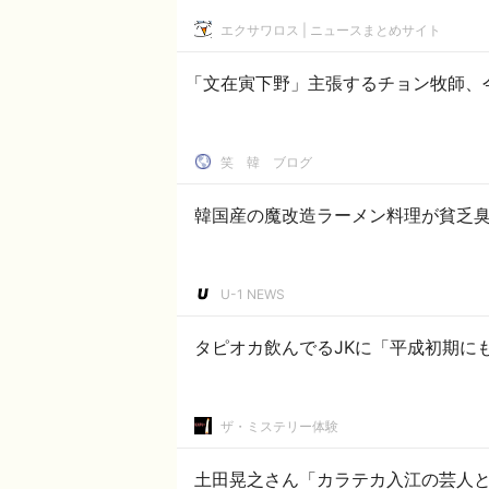
エクサワロス | ニュースまとめサイト
「文在寅下野」主張するチョン牧師、
笑 韓 ブログ
韓国産の魔改造ラーメン料理が貧乏
U-1 NEWS
タピオカ飲んでるJKに「平成初期に
ザ・ミステリー体験
土田晃之さん「カラテカ入江の芸人と