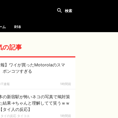
ーム
R18
気の記事
報】ワイが買ったMotorolaのスマ
、ポンコツすぎる
IT速報
1時間前
本の新宿駅が怖いネコの写真で鳩対策
た結果→ちゃんと理解してて笑うｗｗ
【タイ人の反応】
タイの反応 タイコエ
1時間前