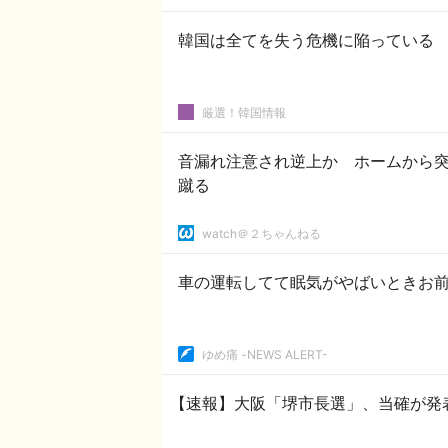
韓国は全てを失う危機に陥っている
厳選！韓国情報
音漏れ注意され逆上か ホームから
蹴る
watch＠２ちゃんねる
車の運転してて眠気がやばいときお
ゆめ痛 -NEWS ALERT-
【速報】大阪「堺市長選」、当確が発