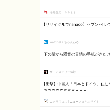
­海外反応 キキミミ
【リサイクルでnanaco】セブン-イレ
watch＠２ちゃんねる
下の階から騒音の苦情の手紙がきた
ザ・ミステリー体験
【衝撃】中国人「日本とドイツ、住む
ｗｗｗｗｗｗｗｗｗｗｗ
エクサワロス | ニュースまとめサイト