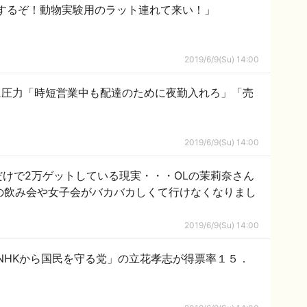
するぞ！動物実験用のラット連れて来い！」
2019/6/9(Su) 14:00
に圧力「時短営業中も配達のために夜勤入れろ」「売
2019/6/9(Su) 14:00
だけで2万ゲットしている現実・・・OLの茉莉奈さん
の飲み会や女子会がバカバカしくて行けなくなりまし
2019/6/9(Su) 14:00
NHKから国民を守る党」の立花孝志が得票率１５．