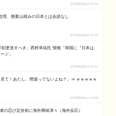
2019/6/9(Su) 14:10
総理、懸案山積みの日本とは会談なし
2019/6/9(Su) 14:10
即刻更迭すべき」西村幸祐氏 憤慨「韓国に『日本は
セージ」
2019/6/9(Su) 14:10
見て！あたし、間違ってないよね？」→ ｗｗｗｗｗ
2019/6/9(Su) 14:08
忍者の忍び足技術に海外興味津々（海外反応）