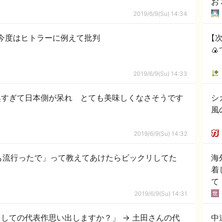
お
2019/6/9(Su) 14:34
今度はヒトラーに例えて批判
【

2019/6/9(Su) 14:33
臭すぎて日本側が呆れ とても美味しくなさそうです
シ
風
2019/6/9(Su) 14:32
も流行ったで」って教えてあけたらビックリしてた
海
着
て
2019/6/9(Su) 14:31
しての代表作思い出しますか？」 → 土田さんの代
中