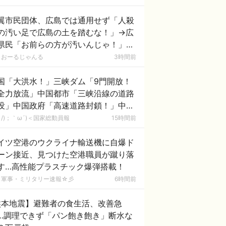
翼市民団体、広島では通用せず「人殺
の汚い足で広島の土を踏むな！」→広
県民「お前らの方が汚いんじゃ！」
ワシらが広島県民じゃ」
おーるじゃんる
3時間前
国「大洪水！」三峡ダム「9門開放！
全力放流」中国都市「三峡沿線の道路
没」中国政府「高速道路封鎖！」中国
ム「緊急放流に合わせて開門（土砂崩
/)；｀ω´)＜国家総動員報
15時間前
発生」→
イツ空港のウクライナ輸送機に自爆ド
ーン接近、見つけた空港職員が蹴り落
す…高性能プラスチック爆弾搭載！
軍事・ミリタリー速報☆彡
6時間前
熊本地震】避難者の食生活、改善急
…調理できず「パン飽き飽き」断水な