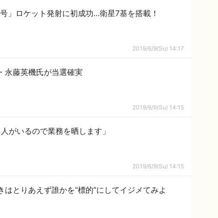
1号」ロケット発射に初成功…衛星7基を搭載！
2019/6/9(Su) 14:17
・永藤英機氏が当選確実
2019/6/9(Su) 14:15
る人がいるので業務を晒します」
2019/6/9(Su) 14:15
きはとりあえず誰かを“標的”にしてイジメてみよ