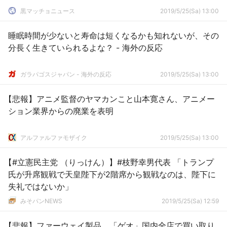
黒マッチョニュース
2019/5/25(Sa) 13:00
睡眠時間が少ないと寿命は短くなるかも知れないが、その
分長く生きていられるよな？ - 海外の反応
ガラパゴスジャパン - 海外の反応
2019/5/25(Sa) 13:00
【悲報】アニメ監督のヤマカンこと山本寛さん、アニメー
ション業界からの廃業を表明
アルファルファモザイク
2019/5/25(Sa) 13:00
【#立憲民主党 （りっけん）】#枝野幸男代表 「トランプ
氏が升席観戦で天皇陛下が2階席から観戦なのは、陛下に
失礼ではないか」
みそパンNEWS
2019/5/25(Sa) 12:59
【悲報】ファーウェイ製品、「ゲオ」国内全店で買い取り