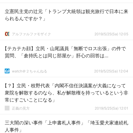
立憲民主党の辻元「トランプ大統領は観光旅行で日本に来
られるんですか？」
アルファルファモザイク
2019/5/25(Sa) 12:05
【テカテカ顔】立民・山尾議員「無断でロス出張」の件で
質問、「倉持氏とは同じ部屋か」肝心の回答は…
watch＠２ちゃんねる
2019/5/25(Sa) 12:04
【？】立民・枝野代表「内閣不信任決議案が大義になって
衆院を解散するのなら、私が解散権を持っているという非
常にすごいことになる」
正義の見方
2019/5/25(Sa) 12:01
三大闇の深い事件「上申書札人事件」「埼玉愛犬家連続札
人事件」