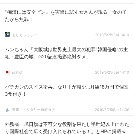
『痴漢には安全ピン』を実際に試す女さんが現る！女の子
だから無罪！
もりえってぃー
2019/5/25(Sa) 14:10
ムンちゃん「大阪城は世界史上最大の犯罪”韓国侵略”の主
犯・豊臣の城。G20記念撮影絶対ダメ」
政経ch
2019/5/25(Sa) 14:10
バチカンのスイス衛兵、なり手が減少…月給18万円で個室
3食付き！
軍事・ミリタリー速報☆彡
2019/5/25(Sa) 14:09
外務省「旭日旗は不可欠な役割を果たし半世紀以上にわた
り国際社会で広く受け入れられている！」とHPに掲載ｗ