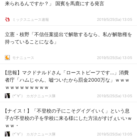
来られるんですか？」 国賓を馬鹿にする発言
ミックスニュース速報
2019/5/25(Sa) 13:05
立憲・枝野「不信任案提出で解散するなら、私が解散権を
持っていることになる」
モナニュース
2019/5/25(Sa) 13:05
【悲報】マクドナルドさん「ローストビーフです…」消費
者庁「ハムじゃん、嘘ついたから罰金2000万な」ｗｗｗ
ｗｗｗｗｗｗｗｗｗ
(*ﾟ∀ﾟ)ゞカガクニュース隊
2019/5/25(Sa) 13:05
【ナイス！】「不登校の子にこそグイグイいく」という息
子が不登校の子を学校に来る様にした方法がすげぇいいｗ
ｗｗ・
(*ﾟ∀ﾟ)ゞカガクニュース隊
2019/5/25(Sa) 13:05