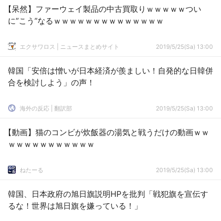
【呆然】ファーウェイ製品の中古買取りｗｗｗｗｗつい
に”こう”なるｗｗｗｗｗｗｗｗｗｗｗｗｗｗ
エクサワロス | ニュースまとめサイト
2019/5/25(Sa) 13:00
韓国「安倍は憎いが日本経済が羨ましい！自発的な日韓併
合を検討しよう」の声！
海外の反応 | 翻訳部
2019/5/25(Sa) 13:00
【動画】猫のコンビが炊飯器の湯気と戦うだけの動画ｗｗ
ｗｗｗｗｗｗｗｗｗｗｗ
ねたーる
2019/5/25(Sa) 13:00
韓国、日本政府の旭日旗説明HPを批判「戦犯旗を宣伝す
るな！世界は旭日旗を嫌っている！」