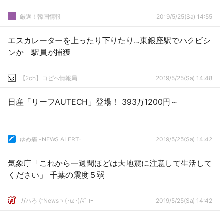
厳選！韓国情報
2019/5/25(Sa) 14:55
エスカレーターを上ったり下りたり…東銀座駅でハクビシ
ンか 駅員が捕獲
【2ch】コピペ情報局
2019/5/25(Sa) 14:48
日産「リーフAUTECH」登場！ 393万1200円～
ゆめ痛 -NEWS ALERT-
2019/5/25(Sa) 14:42
気象庁「これから一週間ほどは大地震に注意して生活して
ください」 千葉の震度５弱
ガハろぐNewsヽ(･ω･)/ｽﾞｺｰ
2019/5/25(Sa) 14:42