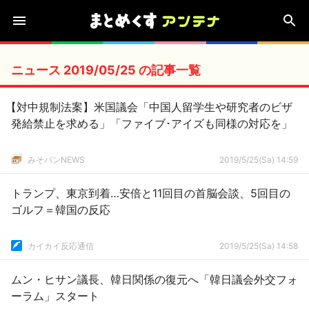
ニュース 2019/05/25 の記事一覧
【対中規制法案】米国議会「中国人留学生や研究者のビザ
発給禁止を求める」「ファイブ･アイズも同様の対応を」
みそパンNEWS
2019/5/25(Sa) 14:59
トランプ、東京到着…安倍と11回目の首脳会談、5回目の
ゴルフ＝韓国の反応
カイカイ反応通信
2019/5/25(Sa) 14:58
ムン・ヒサン議長、韓日関係の復元へ「韓日議会外交フォ
ーラム」スタート