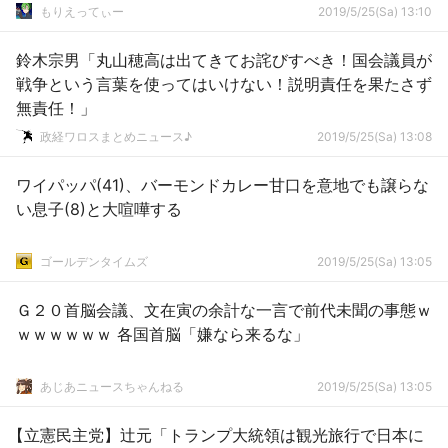
もりえってぃー
2019/5/25(Sa) 13:10
鈴木宗男「丸山穂高は出てきてお詫びすべき！国会議員が
戦争という言葉を使ってはいけない！説明責任を果たさず
無責任！」
政経ワロスまとめニュース♪
2019/5/25(Sa) 13:08
ワイパッパ(41)、バーモンドカレー甘口を意地でも譲らな
い息子(8)と大喧嘩する
ゴールデンタイムズ
2019/5/25(Sa) 13:05
Ｇ２０首脳会議、文在寅の余計な一言で前代未聞の事態ｗ
ｗｗｗｗｗｗ 各国首脳「嫌なら来るな」
あじあニュースちゃんねる
2019/5/25(Sa) 13:05
【立憲民主党】辻元「トランプ大統領は観光旅行で日本に