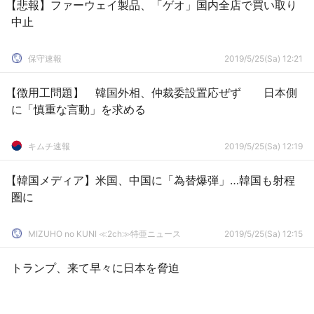
【悲報】ファーウェイ製品、「ゲオ」国内全店で買い取り
中止
保守速報
2019/5/25(Sa) 12:21
【徴用工問題】 韓国外相、仲裁委設置応ぜず 日本側
に「慎重な言動」を求める
キムチ速報
2019/5/25(Sa) 12:19
【韓国メディア】米国、中国に「為替爆弾」…韓国も射程
圏に
MIZUHO no KUNI ≪2ch≫特亜ニュース
2019/5/25(Sa) 12:15
トランプ、来て早々に日本を脅迫