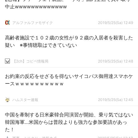
中止wwwwwwwwwwwww
アルファルファモザイク
2019/5/25(Sa) 12:49
高齢者施設で１０２歳の女性が９２歳の入居者を殺害した
疑い ※事情聴取はできていない
【2ch】コピペ情報局
2019/5/25(Sa) 12:48
お約束の反応をせざるを得ないサイコパス御用達スマホケ
ースｗｗｗｗｗｗｗｗｗｗ
ハムスター速報
2019/5/25(Sa) 12:45
中国を牽制する日米豪韓合同演習が開始、乗り気ではない
韓国海軍…米国からは普段よりも強力な参加要請があっ
た！