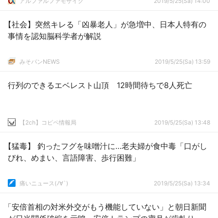
アルファルファモザイク
2019/5/25(Sa) 14:00
【社会】突然キレる「凶暴老人」が急増中、日本人特有の
事情を認知脳科学者が解説
みそパンNEWS
2019/5/25(Sa) 13:59
行列のできるエベレスト山頂 12時間待ちで8人死亡
【2ch】コピペ情報局
2019/5/25(Sa) 13:48
【猛毒】 釣ったフグを味噌汁に…老夫婦が食中毒「口がし
びれ、めまい、言語障害、歩行困難」
痛いニュース(ﾉ∀`)
2019/5/25(Sa) 13:34
「安倍首相の対米外交がもう機能していない」と朝日新聞