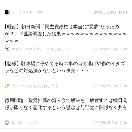
ザ・ミステリー体験
2019/5/25(Sa) 12:01
【唖然】朝日新聞「民主党政権は本当に”悪夢”だったの
か？」→世論調査した結果ｗｗｗｗｗｗｗｗｗｗｗｗｗｗ
ｗｗｗ
エクサワロス | ニュースまとめサイト
2019/5/25(Sa) 12:00
【悲報】駐車場に停めてる時の車の当て逃げや傷のイタズ
ラなどの対処法がないという事実・・・
ライフハックちゃんねる弐式
2019/5/25(Sa) 12:00
徴用問題、政党推薦の賢人会で解決を 放置すれば韓日関
係が限りなく悪化するという懸念は与野党に関係なく共有
笑 韓 ブログ
2019/5/25(Sa) 12:00