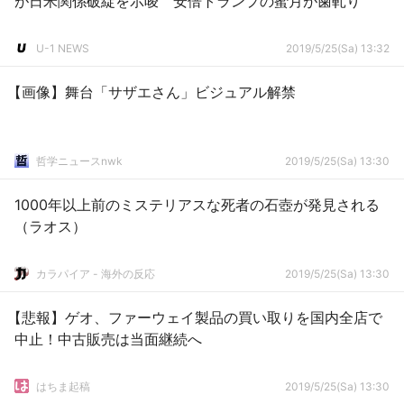
が日米関係破綻を示唆 安倍トランプの蜜月が歯軋り
U-1 NEWS
2019/5/25(Sa) 13:32
【画像】舞台「サザエさん」ビジュアル解禁
哲学ニュースnwk
2019/5/25(Sa) 13:30
1000年以上前のミステリアスな死者の石壺が発見される
（ラオス）
カラパイア - 海外の反応
2019/5/25(Sa) 13:30
【悲報】ゲオ、ファーウェイ製品の買い取りを国内全店で
中止！中古販売は当面継続へ
はちま起稿
2019/5/25(Sa) 13:30