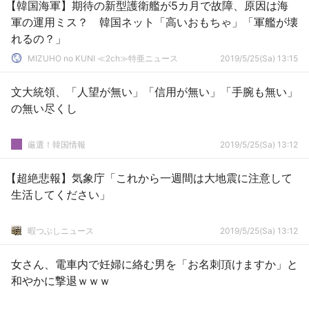
【韓国海軍】期待の新型護衛艦が5カ月で故障、原因は海
軍の運用ミス？ 韓国ネット「高いおもちゃ」「軍艦が壊
れるの？」
MIZUHO no KUNI ≪2ch≫特亜ニュース
2019/5/25(Sa) 13:15
文大統領、「人望が無い」「信用が無い」「手腕も無い」
の無い尽くし
厳選！韓国情報
2019/5/25(Sa) 13:12
【超絶悲報】気象庁「これから一週間は大地震に注意して
生活してください」
暇つぶしニュース
2019/5/25(Sa) 13:12
女さん、電車内で妊婦に絡む男を「お名刺頂けますか」と
和やかに撃退ｗｗｗ