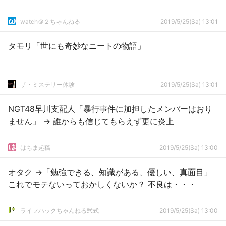
watch＠２ちゃんねる
2019/5/25(Sa) 13:01
タモリ「世にも奇妙なニートの物語」
ザ・ミステリー体験
2019/5/25(Sa) 13:01
NGT48早川支配人「暴行事件に加担したメンバーはおり
ません」 → 誰からも信じてもらえず更に炎上
はちま起稿
2019/5/25(Sa) 13:00
オタク →「勉強できる、知識がある、優しい、真面目」
これでモテないっておかしくないか？ 不良は・・・
ライフハックちゃんねる弐式
2019/5/25(Sa) 13:00