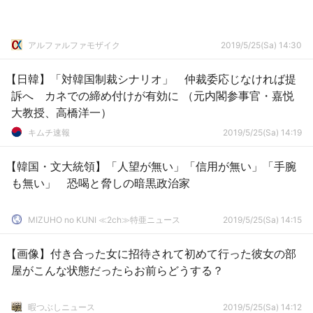
アルファルファモザイク
2019/5/25(Sa) 14:30
【日韓】「対韓国制裁シナリオ」 仲裁委応じなければ提
訴へ カネでの締め付けが有効に （元内閣参事官・嘉悦
大教授、高橋洋一）
キムチ速報
2019/5/25(Sa) 14:19
【韓国・文大統領】「人望が無い」「信用が無い」「手腕
も無い」 恐喝と脅しの暗黒政治家
MIZUHO no KUNI ≪2ch≫特亜ニュース
2019/5/25(Sa) 14:15
【画像】付き合った女に招待されて初めて行った彼女の部
屋がこんな状態だったらお前らどうする？
暇つぶしニュース
2019/5/25(Sa) 14:12