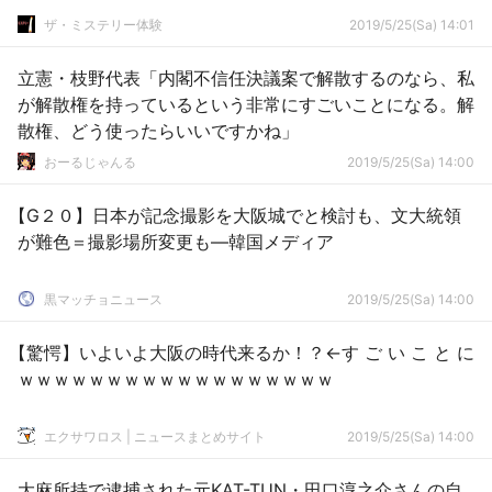
ザ・ミステリー体験
2019/5/25(Sa) 14:01
立憲・枝野代表「内閣不信任決議案で解散するのなら、私
が解散権を持っているという非常にすごいことになる。解
散権、どう使ったらいいですかね」
おーるじゃんる
2019/5/25(Sa) 14:00
【G２０】日本が記念撮影を大阪城でと検討も、文大統領
が難色＝撮影場所変更も―韓国メディア
黒マッチョニュース
2019/5/25(Sa) 14:00
【驚愕】いよいよ大阪の時代来るか！？←す ご い こ と に
ｗｗｗｗｗｗｗｗｗｗｗｗｗｗｗｗｗｗ
エクサワロス | ニュースまとめサイト
2019/5/25(Sa) 14:00
大麻所持で逮捕された元KAT-TUN・田口淳之介さんの自