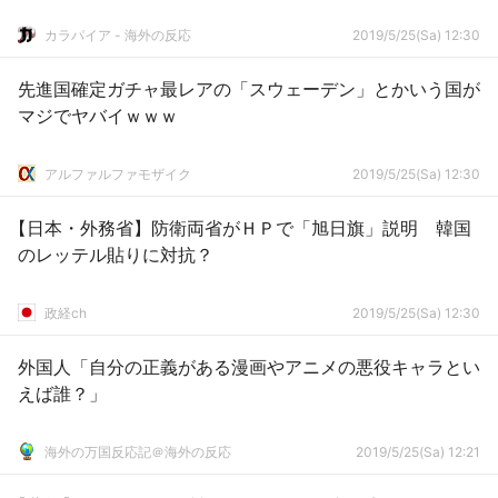
カラパイア - 海外の反応
2019/5/25(Sa) 12:30
先進国確定ガチャ最レアの「スウェーデン」とかいう国が
マジでヤバイｗｗｗ
アルファルファモザイク
2019/5/25(Sa) 12:30
【日本・外務省】防衛両省がＨＰで「旭日旗」説明 韓国
のレッテル貼りに対抗？
政経ch
2019/5/25(Sa) 12:30
外国人「自分の正義がある漫画やアニメの悪役キャラとい
えば誰？」
海外の万国反応記＠海外の反応
2019/5/25(Sa) 12:21