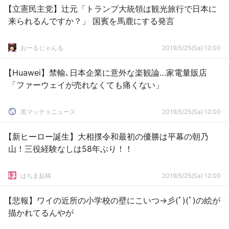
【立憲民主党】辻元「トランプ大統領は観光旅行で日本に
来られるんですか？」 国賓を馬鹿にする発言
おーるじゃんる
2019/5/25(Sa) 12:00
【Huawei】禁輸､日本企業に意外な楽観論…家電量販店
「ファーウェイが売れなくても痛くない」
黒マッチョニュース
2019/5/25(Sa) 12:00
【新ヒーロー誕生】大相撲令和最初の優勝は平幕の朝乃
山！三役経験なしは58年ぶり！！
はちま起稿
2019/5/25(Sa) 12:00
【悲報】ワイの近所の小学校の壁にこいつ→彡(ﾟ)(ﾟ)の絵が
描かれてるんやが