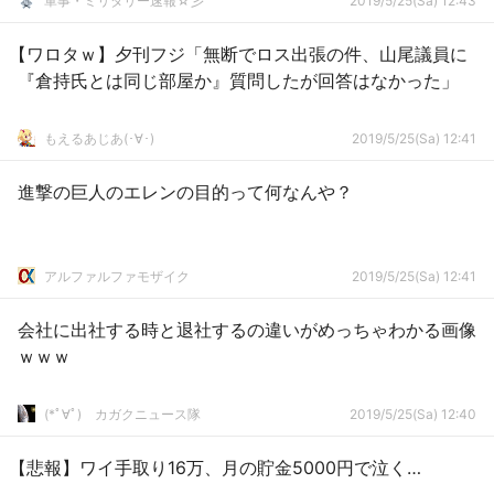
軍事・ミリタリー速報☆彡
2019/5/25(Sa) 12:43
【ワロタｗ】夕刊フジ「無断でロス出張の件、山尾議員に
『倉持氏とは同じ部屋か』質問したが回答はなかった」
もえるあじあ(･∀･)
2019/5/25(Sa) 12:41
進撃の巨人のエレンの目的って何なんや？
アルファルファモザイク
2019/5/25(Sa) 12:41
会社に出社する時と退社するの違いがめっちゃわかる画像
ｗｗｗ
(*ﾟ∀ﾟ)ゞカガクニュース隊
2019/5/25(Sa) 12:40
【悲報】ワイ手取り16万、月の貯金5000円で泣く…