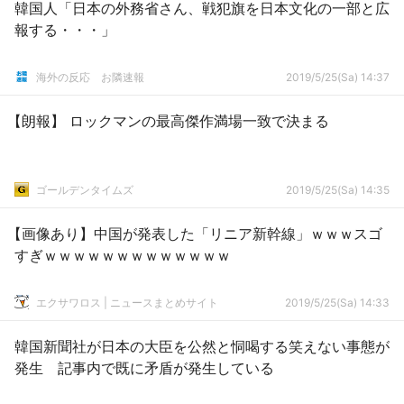
韓国人「日本の外務省さん、戦犯旗を日本文化の一部と広
報する・・・」
海外の反応 お隣速報
2019/5/25(Sa) 14:37
【朗報】 ロックマンの最高傑作満場一致で決まる
ゴールデンタイムズ
2019/5/25(Sa) 14:35
【画像あり】中国が発表した「リニア新幹線」ｗｗｗスゴ
すぎｗｗｗｗｗｗｗｗｗｗｗｗｗ
エクサワロス | ニュースまとめサイト
2019/5/25(Sa) 14:33
韓国新聞社が日本の大臣を公然と恫喝する笑えない事態が
発生 記事内で既に矛盾が発生している