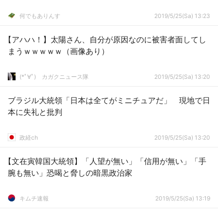
何でもありんす
2019/5/25(Sa) 13:23
【アハハ！】太陽さん、自分が原因なのに被害者面してし
まうｗｗｗｗｗ（画像あり）
(*ﾟ∀ﾟ)ゞカガクニュース隊
2019/5/25(Sa) 13:20
ブラジル大統領「日本は全てがミニチュアだ」 現地で日
本に失礼と批判
政経ch
2019/5/25(Sa) 13:20
【文在寅韓国大統領】「人望が無い」「信用が無い」「手
腕も無い」恐喝と脅しの暗黒政治家
キムチ速報
2019/5/25(Sa) 13:19