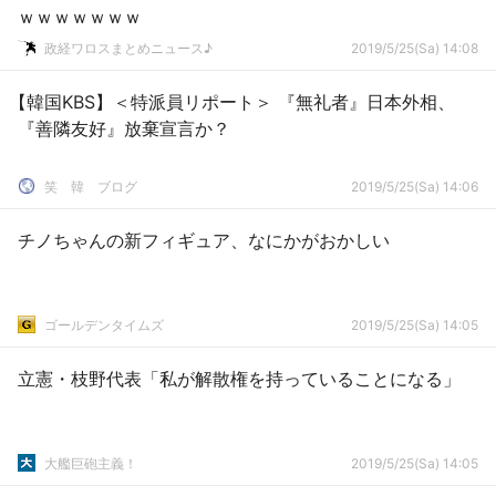
ｗｗｗｗｗｗｗ
政経ワロスまとめニュース♪
2019/5/25(Sa) 14:08
【韓国KBS】＜特派員リポート＞ 『無礼者』日本外相、
『善隣友好』放棄宣言か？
笑 韓 ブログ
2019/5/25(Sa) 14:06
チノちゃんの新フィギュア、なにかがおかしい
ゴールデンタイムズ
2019/5/25(Sa) 14:05
立憲・枝野代表「私が解散権を持っていることになる」
大艦巨砲主義！
2019/5/25(Sa) 14:05