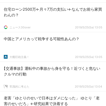
住宅ローン2500万←月々7万の支払い←なんでお前ら家買
わんの？
ニュース30over
2019/5/25(Sa) 13:05
中国とアメリカって戦争する可能性あんの？
大艦巨砲主義！
2019/5/25(Sa) 13:05
【交通事故】運転中の事故から身を守る！近づくと危ない
クルマの行動
常識的に考えた
2019/5/25(Sa) 13:04
老害「ゆとりのせいで日本はダメになった」 ゆとり「老
害のせいだろ」←研究結果で決着する