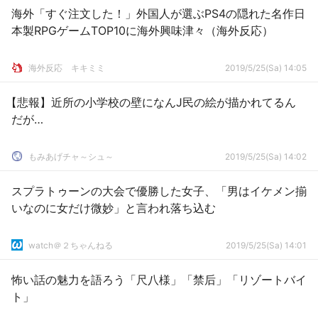
海外「すぐ注文した！」外国人が選ぶPS4の隠れた名作日
本製RPGゲームTOP10に海外興味津々（海外反応）
­海外反応 キキミミ
2019/5/25(Sa) 14:05
【悲報】近所の小学校の壁になんJ民の絵が描かれてるん
だが…
もみあげチャ～シュ～
2019/5/25(Sa) 14:02
スプラトゥーンの大会で優勝した女子、「男はイケメン揃
いなのに女だけ微妙」と言われ落ち込む
watch＠２ちゃんねる
2019/5/25(Sa) 14:01
怖い話の魅力を語ろう「尺八様」「禁后」「リゾートバイ
ト」