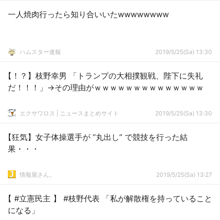
一人焼肉行ったら知り合いいたwwwwwwww
ハムスター速報
2019/5/25(Sa) 13:30
【！？】枝野幸男 「トランプの大相撲観戦、陛下に失礼
だ！！！」→その理由がｗｗｗｗｗｗｗｗｗｗｗｗｗｗ
エクサワロス | ニュースまとめサイト
2019/5/25(Sa) 13:30
【狂気】女子体操選手が ”丸出し” で競技を行った結
果・・・
情報屋さん。
2019/5/25(Sa) 13:27
【 #立憲民主 】 #枝野代表 「私が解散権を持っていること
になる」