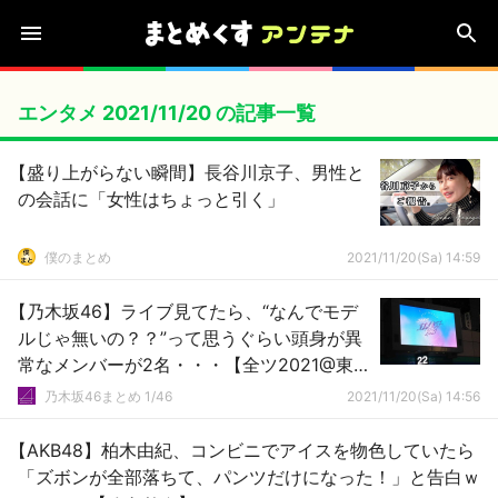
エンタメ 2021/11/20 の記事一覧
【盛り上がらない瞬間】長谷川京子、男性と
の会話に「女性はちょっと引く」
僕のまとめ
2021/11/20(Sa) 14:59
【乃木坂46】ライブ見てたら、“なんでモデ
ルじゃ無いの？？”って思うぐらい頭身が異
常なメンバーが2名・・・【全ツ2021@東京
ドーム1日目】
乃木坂46まとめ 1/46
2021/11/20(Sa) 14:56
【AKB48】柏木由紀、コンビニでアイスを物色していたら
「ズボンが全部落ちて、パンツだけになった！」と告白ｗ