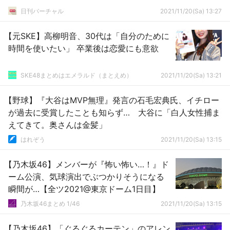
日刊バーチャル
2021/11/20(Sa) 13:27
【元SKE】高柳明音、30代は「自分のために
時間を使いたい」 卒業後は恋愛にも意欲
SKE48まとめはエメラルド（まとえめ）
2021/11/20(Sa) 13:21
【野球】『大谷はMVP無理』発言の石毛宏典氏、イチロー
が過去に受賞したことも知らず… 大谷に「白人女性捕ま
えてきて。奥さんは金髪」
はれぞう
2021/11/20(Sa) 13:15
【乃木坂46】メンバーが『怖い怖い…！』ド
ーム公演、気球演出でぶつかりそうになる
瞬間が…【全ツ2021@東京ドーム1日目】
乃木坂46まとめ 1/46
2021/11/20(Sa) 13:15
【乃木坂46】「ぐるぐるカーテン」のアレン