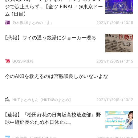
ジで涙止まらず…【全ツ FINAL！@東京ドー
ム 1日目】
乃木坂46まとめの「ま」
2021/11/20(Sa) 13:15
【悲報】ワイの通う銭湯にジョーカー現る
GOSSIP速報
2021/11/20(Sa) 13:15
今のAKBを救えるのは宮脇咲良しかいないよな
HKTまとめもん【HKT48のまとめ】
2021/11/20(Sa) 13:12
【速報】『松田好花の日向坂高校放送部』野
球中継延長のため本日休止に。