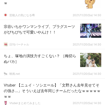
ｗ
芸能人の気になる噂
2021/11/20(Sa) 14:30
宗谷いちかワンマンライブ、プラグスーツ
がぴちぴちで可愛いやんけ！！
日刊バーチャル
2021/11/20(Sa) 14:30
ちょ、塚地の演技力すごくない？ ［梅切ら
ぬバカ］
映画.net
2021/11/20(Sa) 14:30
Vtuber 【ニュイ・ソシエール】「文野さん去年見せてそ
の強さ…」そういえば去年同じチームだったなｗｗｗｗｗ
ｗｗ
Vtuberまとめてみました
2021/11/20(Sa) 14:30