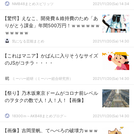
NMB48まとめスピリッツ
2021/11/20(Sa) 14:34
【驚愕】えなこ、開発費＆維持費のため「あ
りがとう課金」年間500万円！ｗｗｗｗｗｗ
ｗｗｗｗｗ
気になる芸能まとめ
2021/11/20(Sa) 14:30
【これはマニア】かばんに入りそうなサイズ
のJSがコチラ・・・・
ミーハー総研（ミーハー総合研究所）
2021/11/20(Sa) 14:30
【祭り】乃木坂東京ドームがコロナ前レベル
のヲタクの数で人！人！人！【画像】
18300ｍ～AKB48まとめブログ～
2021/11/20(Sa) 14:30
【画像】吉岡里帆、てへぺろの破壊力ｗｗｗ