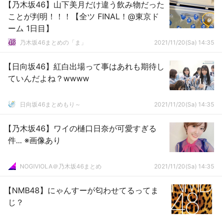
【乃木坂46】山下美月だけ違う飲み物だった
ことが判明！！！【全ツ FINAL！@東京ド
ーム 1日目】
乃木坂46まとめの「ま」
2021/11/20(Sa) 14:35
【日向坂46】紅白出場って事はあれも期待し
ていんだよね？wwww
日向坂46まとめもり～
2021/11/20(Sa) 14:35
【乃木坂46】ワイの樋口日奈が可愛すぎる
件... ※画像あり
NOGIVIOLA＠乃木坂46まとめ
2021/11/20(Sa) 14:35
【NMB48】にゃんすーが匂わせてるってま
じ？