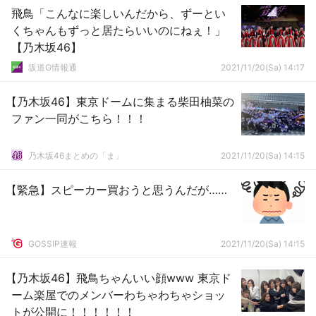
飛鳥「こんなに楽しいんだから、ずーとい
くちゃんもずっと居たらいいのにねぇ！」
【乃木坂46】
坂道G情報通
2021/11/20(Sa) 14:17
【乃木坂46】東京ドームに集まる柴田柚菜の
ファン一同がこちら！！！
乃木坂46まとめの「ま」
2021/11/20(Sa) 14:15
【緊急】スピーカー買おうと思うんだが……
GOSSIP速報
2021/11/20(Sa) 14:15
【乃木坂46】飛鳥ちゃんいい顔www 東京ド
ーム楽屋でのメンバーわちゃわちゃショッ
トが公開に！！！！！！