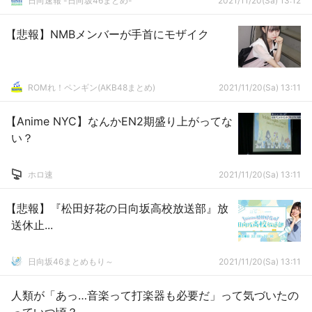
日向速報 -日向坂46まとめ-
2021/11/20(Sa) 13:12
【悲報】NMBメンバーが手首にモザイク
ROMれ！ペンギン(AKB48まとめ)
2021/11/20(Sa) 13:11
【Anime NYC】なんかEN2期盛り上がってな
い？
ホロ速
2021/11/20(Sa) 13:11
【悲報】『松田好花の日向坂高校放送部』放
送休止...
日向坂46まとめもり～
2021/11/20(Sa) 13:11
人類が「あっ…音楽って打楽器も必要だ」って気づいたの