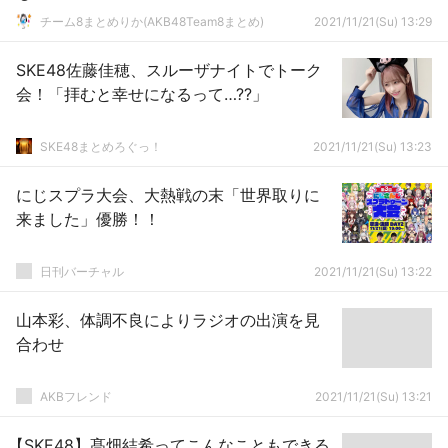
チーム8まとめりか(AKB48Team8まとめ)
2021/11/21(Su) 13:29
SKE48佐藤佳穂、スルーザナイトでトーク
会！「拝むと幸せになるって…??」
SKE48まとめろぐっ！
2021/11/21(Su) 13:23
にじスプラ大会、大熱戦の末「世界取りに
来ました」優勝！！
日刊バーチャル
2021/11/21(Su) 13:22
山本彩、体調不良によりラジオの出演を見
合わせ
AKBフレンド
2021/11/21(Su) 13:21
【SKE48】髙畑結希ってこんなこともできる