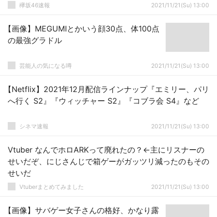
欅坂46速報
2021/11/21(Su) 13:00
【画像】MEGUMIとかいう顔30点、体100点
の最強グラドル
芸能人の気になる噂
2021/11/21(Su) 13:00
【Netflix】2021年12月配信ラインナップ『エミリー、パリ
へ行く S2』『ウィッチャー S2』『コブラ会 S4』など
シネマ速報
2021/11/21(Su) 13:00
Vtuber なんでホロARKって廃れたの？←主にリスナーの
せいだぞ、にじさんじで箱ゲーがガッツリ減ったのもその
せいだ
Vtuberまとめてみました
2021/11/21(Su) 13:00
【画像】サバゲー女子さんの格好、かなり露