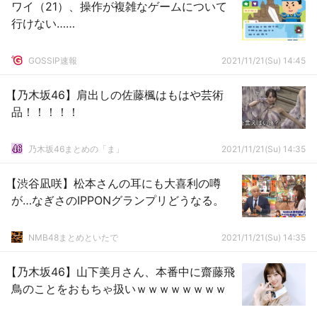
ワイ（21）、操作が複雑なゲームについて
行けない……
GOSSIP速報
2021/11/21(Su) 14:45
【乃木坂46】肩出しの佐藤楓はもはや芸術
品！！！！！
乃木坂46まとめの「ま」
2021/11/21(Su) 14:35
【渋谷凪咲】松本さんの耳にも大喜利の噂
が…なぎさのIPPONグランプリどうなる。
NMB48まとめといたで
2021/11/21(Su) 14:35
【乃木坂46】山下美月さん、本番中に齋藤飛
鳥のことをおもちゃ扱いｗｗｗｗｗｗｗｗ