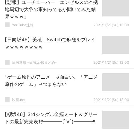
【悲報】ユーチューバー「エンゼルスの本拠
地周辺で大谷の事知ってるか聞いてみた結
果ｗｗｗ」
YouTube速報
2021/11/21(Su) 13:00
【日向坂46】美穂、Switchで麻雀をプレイ
ｗｗｗｗｗｗｗｗ
日向速報 -日向坂46まとめ-
2021/11/21(Su) 13:00
「ゲーム原作のアニメ」→面白い、「アニメ
原作のゲーム」→つまらない
映画.net
2021/11/21(Su) 13:00
【櫻坂46】3rdシングル全握ミート＆グリー
トの最新完売表ｷﾀ━━━━(ﾟ∀ﾟ)━━━━!!