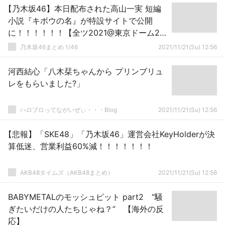
【乃木坂46】本日配布された高山一実 短編
小説『キボウの名』が特設サイトで公開
に！！！！！！【全ツ2021@東京ドーム2日
目】
乃木坂46まとめ 1/46
2021/11/21(Su) 12:56
河西結心「八木栞ちゃんから プリンブリュ
レをもらいました?」
ハロプロってながいぜぃ・・・Blog
2021/11/21(Su) 12:56
【悲報】「SKE48」「乃木坂46」運営会社KeyHolderが決
算低迷、営業利益60%減！！！！！！！
AKB48タイムズ（AKB48まとめ）
2021/11/21(Su) 12:56
BABYMETALのモッシュピット part2 “騒
ぎたいだけの人たちじゃね？” 【海外の反
応】