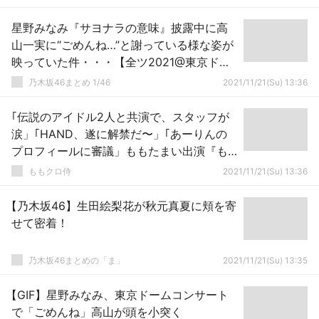
星野みなみ『サヨナラの意味』披露中に高
山一実に“ごめんね…”と謝っている様な姿が
映っていた件・・・【全ツ2021@東京ドー
ム2日目】【乃木坂46】
乃木坂46まとめ 1/46
2021/11/21(Su) 13:36
｢伝説のアイドル2人と共演で、スタッフが
涙」｢HAND、遂に解禁だ〜」｢あーりんの
プロフィールに審議」ももたまい出演『も
もクロくらぶ 11/21』実況まとめ！
ももクロ侍
2021/11/21(Su) 13:36
【乃木坂46】生田絵梨花が秋元真夏に頬を寄
せて密着！
乃木坂46まとめの「ま」
2021/11/21(Su) 13:35
【GIF】星野みなみ、東京ドームコンサート
で「ごめんね」高山が頭を小突く