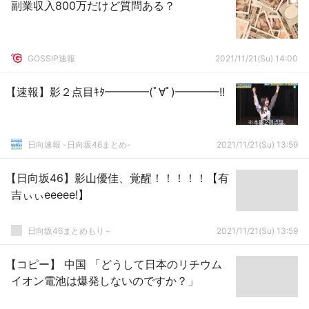
副業収入800万だけど質問ある？
GOSSIP速報
2021/11/21(Su) 14:00
【速報】影２点目ｷﾀ━━━━(ﾟ∀ﾟ)━━━━!!
日向速報 -日向坂46まとめ-
2021/11/21(Su) 13:59
【日向坂46】影山優佳、覚醒！！！！！【有
吉ぃぃeeeee!】
日向坂46まとめもり～
2021/11/21(Su) 13:59
【コピー】 中国 「どうして日本のリチウム
イオン電池は爆発しないのですか？」