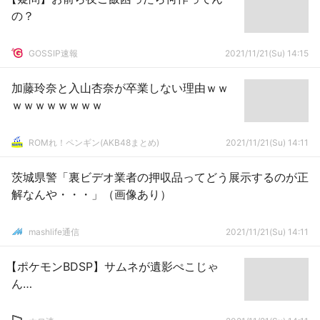
の？
GOSSIP速報
2021/11/21(Su) 14:15
加藤玲奈と入山杏奈が卒業しない理由ｗｗ
ｗｗｗｗｗｗｗｗ
ROMれ！ペンギン(AKB48まとめ)
2021/11/21(Su) 14:11
茨城県警「裏ビデオ業者の押収品ってどう展示するのが正
解なんや・・・」（画像あり）
mashlife通信
2021/11/21(Su) 14:11
【ポケモンBDSP】サムネが遺影ぺこじゃ
ん…