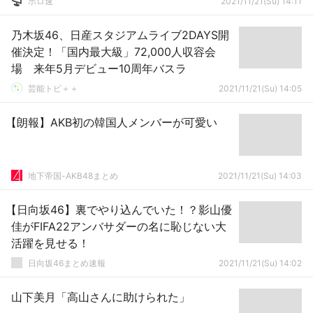
ホロ速
2021/11/21(Su) 14:11
乃木坂46、日産スタジアムライブ2DAYS開
催決定！「国内最大級」72,000人収容会
場 来年5月デビュー10周年バスラ
芸能トピ＋＋
2021/11/21(Su) 14:05
【朗報】AKB初の韓国人メンバーが可愛い
地下帝国-AKB48まとめ
2021/11/21(Su) 14:03
【日向坂46】裏でやり込んでいた！？影山優
佳がFIFA22アンバサダーの名に恥じない大
活躍を見せる！
日向坂46まとめ速報
2021/11/21(Su) 14:02
山下美月「高山さんに助けられた」