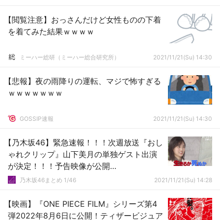
【閲覧注意】おっさんだけど女性ものの下着
を着てみた結果ｗｗｗｗ
ミーハー総研（ミーハー総合研究所）
2021/11/21(Su) 14:30
【悲報】夜の雨降りの運転、マジで怖すぎる
ｗｗｗｗｗｗｗ
GOSSIP速報
2021/11/21(Su) 14:30
【乃木坂46】緊急速報！！！次週放送『おし
ゃれクリップ』山下美月の単独ゲスト出演
が決定！！！予告映像が公開
に！！！！！！
乃木坂46まとめ 1/46
2021/11/21(Su) 14:28
【映画】『ONE PIECE FILM』シリーズ第4
弾2022年8月6日に公開！ティザービジュア