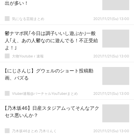
出が多い！
気になる芸能まとめ
2021/11/21(Su) 13:00
鬱ナマポ民｢今日は調子いいし遊ぶか｣一般
人｢え、あの人鬱なのに遊んでる！不正受給
よ！｣
大物Youtubeｒ速報
2021/11/21(Su) 13:00
【にじさんじ】グウェルのショート投稿動
画、バズる
Vtuber速報@バーチャルYouTuberまとめ
2021/11/21(Su) 13:00
【乃木坂46】日産スタジアムってそんなアク
セス悪いんか？
乃木坂46まとめ 乃木りんく
2021/11/21(Su) 13:00