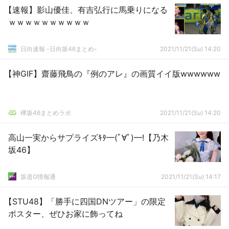
【速報】影山優佳、有吉弘行に馬乗りになる
ｗｗｗｗｗｗｗｗｗｗ
日向速報 -日向坂46まとめ-
2021/11/21(Su) 14:20
【神GIF】齋藤飛鳥の『例のアレ』の画質イイ版wwwwww
欅坂46まとめラボ
2021/11/21(Su) 14:20
高山一実からサプライズｷﾀ━(ﾟ∀ﾟ)━!【乃木
坂46】
坂道G情報通
2021/11/21(Su) 14:17
【STU48】「勝手に四国DNツアー」の限定
ポスター、ぜひお家に飾ってね