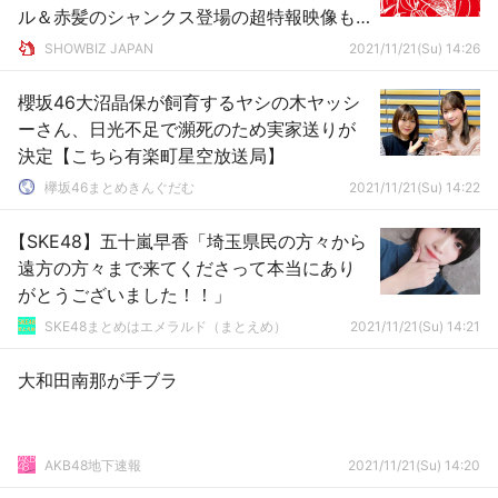
ル＆赤髪のシャンクス登場の超特報映像も
解禁
SHOWBIZ JAPAN
2021/11/21(Su) 14:26
櫻坂46大沼晶保が飼育するヤシの木ヤッシ
ーさん、日光不足で瀕死のため実家送りが
決定【こちら有楽町星空放送局】
欅坂46まとめきんぐだむ
2021/11/21(Su) 14:22
【SKE48】五十嵐早香「埼玉県民の方々から
遠方の方々まで来てくださって本当にあり
がとうございました！！」
SKE48まとめはエメラルド（まとえめ）
2021/11/21(Su) 14:21
大和田南那が手ブラ
AKB48地下速報
2021/11/21(Su) 14:20