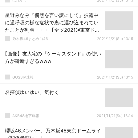
はれぞう
2021/11/21(Su) 13:15
星野みなみ『偶然を言い訳にして』披露中
に過呼吸の様な症状で裏に運び込まれてい
たことが判明・・・【全ツ2021@東京ドー
ム2日目】【乃木坂46】
乃木坂46まとめ 1/46
2021/11/21(Su) 13:15
【画像】友人宅の『ケーキスタンド』の使い
方が斬新すぎるwww
GOSSIP速報
2021/11/21(Su) 13:15
名探偵ゆいゆい、気付く
AKB48地下速報
2021/11/21(Su) 13:14
櫻坂46メンバー、乃木坂46東京ドームライ