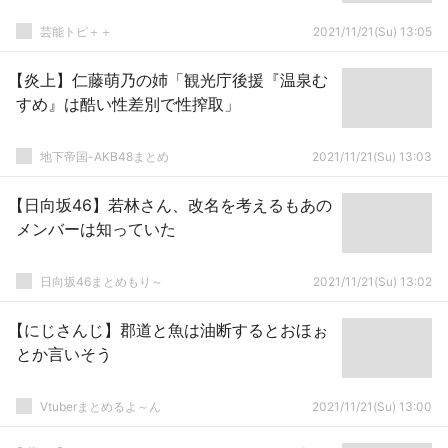
芸能トピ＋＋
2021/11/21(Su) 13:05
【炎上】仁藤萌乃の姉「観光庁後援『温泉む
すめ』は酷い性差別で性搾取」
地下帝国-AKB48まとめ
2021/11/21(Su) 13:03
【日向坂46】若林さん、改名を考えるもあの
メンバーは知っていた
日向坂46まとめもり～
2021/11/21(Su) 13:02
【にじさんじ】郡道と魚は油断するとおほぉ
とか言いそう
Vtuberまとめるよ～ん
2021/11/21(Su) 13:00