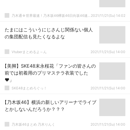
乃木通☆世界最速！乃木坂46欅坂46日向坂46速報まとめ
2021/11/21(Su) 14:02
たまにはこういうにじさんじ関係ない個人
の集団配信も見たくなるよな
Vtuberまとめるよ～ん
2021/11/21(Su) 14:00
【美脚】SKE48末永桜花「ファンの皆さんの
前では初着用のプリマステラ衣装でした
❤️」
SKE48まとめろぐっ！
2021/11/21(Su) 14:00
【乃木坂46】横浜の新しいアリーナでライブ
とかしないんだろうか？？？
乃木坂46まとめ 乃木りんく
2021/11/21(Su) 14:00