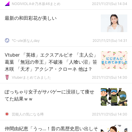
NOGIVIOLA＠乃木坂46まとめ
2021/11/21(Su) 14:34
最新の和田彩花が美しい
℃-ute派なんday
2021/11/21(Su) 14:31
Vtuber 「英雄」エクスアルビオ 「主人公」
葛葉 「無冠の帝王」不破湊 「人喰い沼」笹
木咲 「天才」アクシア・クローネ 他は？
Vtuberまとめてみました
2021/11/21(Su) 14:30
ぽっちゃり女子がサバゲーに没頭して痩せ
てた結果ｗｗ
芸能人の気になる噂
2021/11/21(Su) 14:30
仲間由紀恵「うっ…！昔の黒歴史思い出しそ