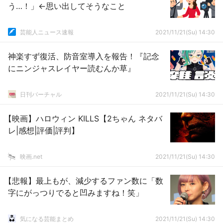
う…！」←思い出してそうなこと
芸能人ニュース速報
2021/11/21(Su) 14:30
神楽すず復活、防音室導入を報告！『記念
にニンジャスレイヤー読むんか草』
日刊バーチャル
2021/11/21(Su) 14:30
【映画】ハロウィン KILLS【2ちゃん ネタバ
レ|感想|評価|評判】
映画.net
2021/11/21(Su) 14:30
【悲報】最上もが、減少するファン数に「数
字にがっつりでると凹みますね！笑」
気になる芸能まとめ
2021/11/21(Su) 14:30