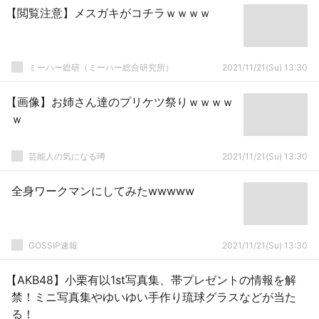
【閲覧注意】メスガキがコチラｗｗｗｗ
ミーハー総研（ミーハー総合研究所）
2021/11/21(Su) 13:30
【画像】お姉さん達のプリケツ祭りｗｗｗｗ
ｗ
芸能人の気になる噂
2021/11/21(Su) 13:30
全身ワークマンにしてみたwwwww
GOSSIP速報
2021/11/21(Su) 13:30
【AKB48】小栗有以1st写真集、帯プレゼントの情報を解
禁！ミニ写真集やゆいゆい手作り琉球グラスなどが当た
る！