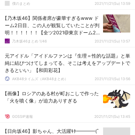
僕のまとめ
2021/11/21(Su) 13:59
【乃木坂46】関係者席が豪華すぎるwww ド
ーム2日目、この人が観覧していたことが判
明！！！！！！【全ツ2021@東京ドーム2日
目】
乃木坂46まとめ 1/46
2021/11/21(Su) 13:57
元アイドル「アイドルファンは『生理＝性的な話題』と単
純に結びつけてしまってる、そこは考えをアップデートで
きるといい」【和田彩花】
AKB48タイムズ（AKB48まとめ）
2021/11/21(Su) 13:56
【画像】ロシアのある村が町おこしで作った
「火を噴く像」が迫力ありすぎる
GOSSIP速報
2021/11/21(Su) 13:45
【日向坂46】影ちゃん、大活躍ｷﾀ━━━━(ﾟ