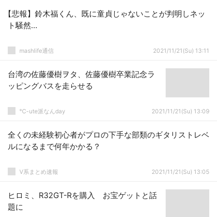
【悲報】鈴木福くん、既に童貞じゃないことが判明しネッ
ト騒然…
mashlife通信
2021/11/21(Su) 13:11
台湾の佐藤優樹ヲタ、佐藤優樹卒業記念ラ
ッピングバスを走らせる
℃-ute派なんday
2021/11/21(Su) 13:09
全くの未経験初心者がプロの下手な部類のギタリストレベ
ルになるまで何年かかる？
V系まとめ速報
2021/11/21(Su) 13:05
ヒロミ、R32GT-Rを購入 お宝ゲットと話
題に