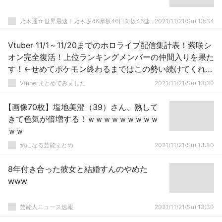
乃木通☆世界最速！乃木坂46欅坂46日向坂46速報まとめ
2021/11/21(Su) 13:34
Vtuber 11/1～11/20までのホロライブ配信集計表！紫咲シ
オン完全復活！上位ランキングメンバーの仲間入りを果た
す！←せめてポケモン終わるまではこの勢い続けてくれ
よ？あくあはガッツリ落ちたなぁ…
Vtuberまとめてみました
2021/11/21(Su) 13:30
【画像70枚】塩地美澄（39）さん、熟して
きて色気が倍増する！ｗｗｗｗｗｗｗｗｗ
ｗｗ
気になる芸能まとめ
2021/11/21(Su) 13:30
8年付き合った彼女と結婚すんのやめた
www
芸能人ニュース速報
2021/11/21(Su) 13:30