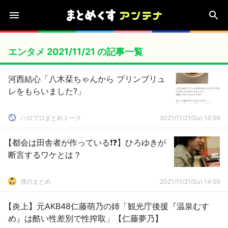
エンタメ 2021/11/21 の記事一覧
河西結心「八木栞ちゃんから プリンブリュ
レをもらいました?」
ハロプロまとめトーク
2021/11/21(Su) 14:59
【都会は田舎者が作っている❗❓】ひろゆきが
断言するワケとは？
僕のまとめ
2021/11/21(Su) 14:59
【炎上】元AKB48仁藤萌乃の姉「観光庁後援『温泉むす
め』は酷い性差別で性搾取」【仁藤夢乃】