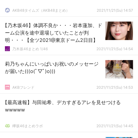
AKB48タイムズ（AKB48まとめ）
2021/11/21(Su) 14:57
【乃木坂46】体調不良か・・・岩本蓮加、ド
ーム公演を途中退場していたことが判
明・・・【全ツ2021@東京ドーム2日目】
乃木坂46まとめ 1/46
2021/11/21(Su) 14:54
莉乃ちゃんにいっぱいお祝いのメッセージ
が届いた(((o(ﾟ▽ﾟ)o)))
AKBフレンド
2021/11/21(Su) 14:53
【最高速報】与田祐希、デカすぎるアレを見せつける
wwwww
欅坂46まとめラボ
2021/11/21(Su) 14:45