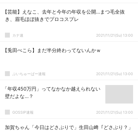
【芸能】えなこ、去年と今年の年収を公開…まつ毛全抜
き、眉毛ほぼ抜きでプロコスプレ
カナ速
2021/11/21(Su) 13:00
【兎田ぺこら】まだ半分終わってないんかｗ
ぶいちゅーばー速報
2021/11/21(Su) 13:00
「年収450万円」ってなかなか越えられない
壁だよな…？
GOSSIP速報
2021/11/21(Su) 13:00
加賀ちゃん「今日はどさぶりで」生田山﨑「どさぶり？」