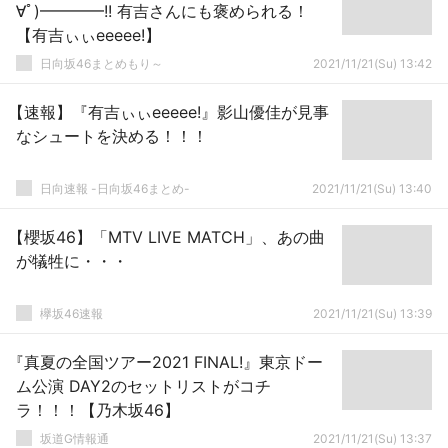
∀ﾟ)━━━━!! 有吉さんにも褒められる！
【有吉ぃぃeeeee!】
日向坂46まとめもり～
2021/11/21(Su) 13:42
【速報】『有吉ぃぃeeeee!』影山優佳が見事
なシュートを決める！！！
日向速報 -日向坂46まとめ-
2021/11/21(Su) 13:40
【櫻坂46】「MTV LIVE MATCH」、あの曲
が犠牲に・・・
欅坂46速報
2021/11/21(Su) 13:39
『真夏の全国ツアー2021 FINAL!』東京ドー
ム公演 DAY2のセットリストがコチ
ラ！！！【乃木坂46】
坂道G情報通
2021/11/21(Su) 13:37