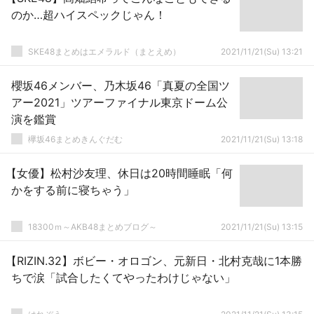
のか…超ハイスペックじゃん！
SKE48まとめはエメラルド（まとえめ）
2021/11/21(Su) 13:21
櫻坂46メンバー、乃木坂46「真夏の全国ツ
アー2021」ツアーファイナル東京ドーム公
演を鑑賞
欅坂46まとめきんぐだむ
2021/11/21(Su) 13:18
【女優】松村沙友理、休日は20時間睡眠「何
かをする前に寝ちゃう」
18300ｍ～AKB48まとめブログ～
2021/11/21(Su) 13:15
【RIZIN.32】ボビー・オロゴン、元新日・北村克哉に1本勝
ちで涙「試合したくてやったわけじゃない」