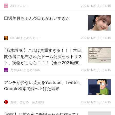
AKBフレンド
2021/11/21(Su) 14:15
田辺美月ちゃん今日もかわいすぎた
SKE48まとめろぐっ！
2021/11/21(Su) 14:15
【乃木坂46】これは貴重すぎる！！！本日、
関係者に配布されたドーム公演セットリス
ト、実物がこちら！！！【全ツ2021@東京
ドーム2日目】
乃木坂46まとめ 1/46
2021/11/21(Su) 14:15
アンチが少ない芸人をYoutube、Twitter、
Google検索で調べ上げた結果
お笑いまとめ 芸人速報
2021/11/21(Su) 14:15
【疑問】お前ら夜ご飯困ったら何作ってん