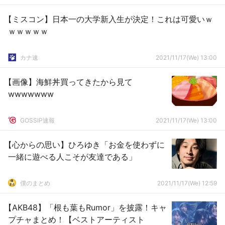
【ミスコン】日本一の大学新入生が決定！これは可愛いｗ
ｗｗｗｗｗ
カナ速
2021/11/17(We) 13:00
【画像】海鮮丼買ってきたから見て
wwwwwww
GOSSIP速報
2021/11/17(We) 13:00
【心からの思い】ひろゆき「お金を使わずに
一緒に遊べる人こそが友達である」
僕のまとめ
2021/11/17(We) 12:59
【AKB48】「根も葉もRumor」を披露！キャ
プチャまとめ！【ベストアーティスト