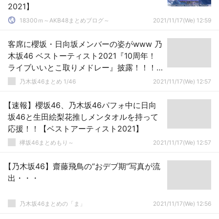
2021】
18300ｍ～AKB48まとめブログ～
2021/11/17(We) 12:59
客席に櫻坂・日向坂メンバーの姿がwww 乃
木坂46 ベストーティスト2021『10周年！
ライブいいとこ取りメドレー』披露！！！
キャプチャまとめ！！！
乃木坂46まとめ 1/46
2021/11/17(We) 12:57
【速報】櫻坂46、乃木坂46パフォ中に日向
坂46と生田絵梨花推しメンタオルを持って
応援！！【ベストアーティスト2021】
欅坂46まとめもり～
2021/11/17(We) 12:57
【乃木坂46】齋藤飛鳥の“おデブ期”写真が流
出・・・
乃木坂46まとめの「ま」
2021/11/17(We) 12:56