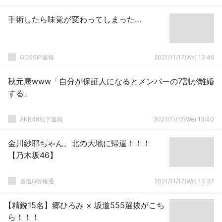
手術したら味覚が変わってしまった…
GOSSIP速報
2021/11/17(We) 13:45
秋元康www「自分が保証人になるとメンバーの7割が離婚
する」
AKB48地下速報
2021/11/17(We) 13:40
金川紗耶ちゃん、北の大地に帰還！！！
【乃木坂46】
坂道G情報通
2021/11/17(We) 13:37
【精鋭15名】郷ひろみ × 坂道555選抜がこち
ら！！！