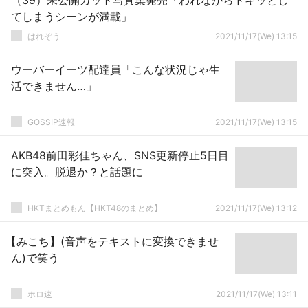
（39）未公開カット写真集発売「われながらドキッとし
てしまうシーンが満載」
はれぞう
2021/11/17(We) 13:15
ウーバーイーツ配達員「こんな状況じゃ生
活できません…」
GOSSIP速報
2021/11/17(We) 13:15
AKB48前田彩佳ちゃん、SNS更新停止5日目
に突入。脱退か？と話題に
HKTまとめもん【HKT48のまとめ】
2021/11/17(We) 13:12
【みこち】(音声をテキストに変換できませ
ん)で笑う
ホロ速
2021/11/17(We) 13:11