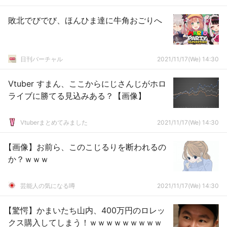
敗北でびでび、ほんひま達に牛角おごりへ
日刊バーチャル
2021/11/17(We) 14:30
Vtuber すまん、ここからにじさんじがホロ
ライブに勝てる見込みある？【画像】
Vtuberまとめてみました
2021/11/17(We) 14:30
【画像】お前ら、このこじるりを断われるの
か？ｗｗｗ
芸能人の気になる噂
2021/11/17(We) 14:30
【驚愕】かまいたち山内、400万円のロレッ
クス購入してしまう！ｗｗｗｗｗｗｗｗｗ