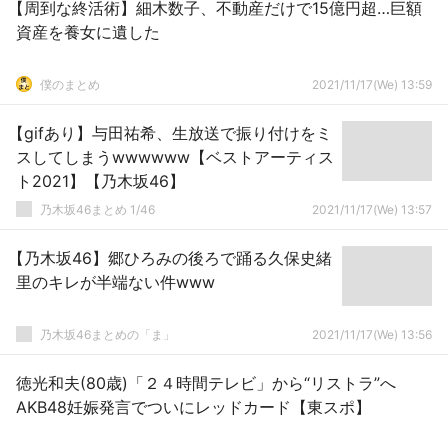
【周到な終活術】細木数子、不動産だけで15億円超…巨額
資産を養女に遺した
僕のまとめ
2021/11/17(We) 13:59
【gifあり】与田祐希、生放送で振り付けをミ
スしてしまうwwwwww【ベストアーティス
ト2021】【乃木坂46】
乃木坂46まとめ 1/46
2021/11/17(We) 13:57
【乃木坂46】郷ひろみの後ろで踊る久保史緒
里のキレが半端ない件www
乃木坂46まとめの「ま」
2021/11/17(We) 13:56
徳光和夫(80歳)「２４時間テレビ」から“リストラ”へ
AKB48妊娠発言でついにレッドカード【東スポ】