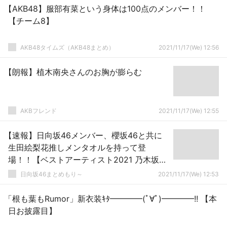
【AKB48】服部有菜という身体は100点のメンバー！！
【チーム8】
AKB48タイムズ（AKB48まとめ）
2021/11/17(We) 12:56
【朗報】植木南央さんのお胸が膨らむ
AKBフレンド
2021/11/17(We) 12:55
【速報】日向坂46メンバー、櫻坂46と共に
生田絵梨花推しメンタオルを持って登
場！！【ベストアーティスト2021 乃木坂
46】
日向坂46まとめもり～
2021/11/17(We) 12:53
「根も葉もRumor」新衣装ｷﾀ━━━━(ﾟ∀ﾟ)━━━━!! 【本
日お披露目】