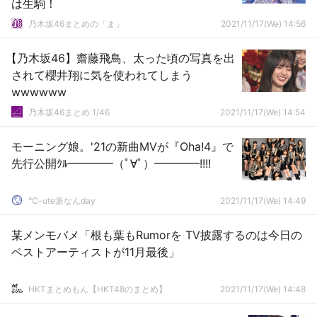
は生駒！
乃木坂46まとめの「ま」
2021/11/17(We) 14:56
【乃木坂46】齋藤飛鳥、太った頃の写真を出
されて櫻井翔に気を使われてしまう
wwwwww
乃木坂46まとめ 1/46
2021/11/17(We) 14:54
モーニング娘。'21の新曲MVが『Oha!4』で
先行公開ｸﾙ━━━━（ﾟ∀ﾟ）━━━━!!!!
℃-ute派なんday
2021/11/17(We) 14:49
某メンモバメ「根も葉もRumorを TV披露するのは今日の
ベストアーティストが11月最後」
HKTまとめもん【HKT48のまとめ】
2021/11/17(We) 14:48