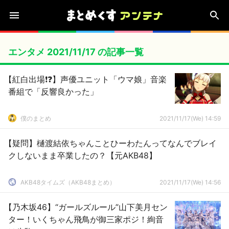
エンタメ 2021/11/17 の記事一覧
【紅白出場❗❓】声優ユニット「ウマ娘」音楽
番組で「反響良かった」
僕のまとめ
2021/11/17(We) 14:59
【疑問】樋渡結依ちゃんことひーわたんってなんでブレイ
クしないまま卒業したの？【元AKB48】
AKB48タイムズ（AKB48まとめ）
2021/11/17(We) 14:56
【乃木坂46】“ガールズルール”山下美月セン
ター！いくちゃん飛鳥が御三家ポジ！絢音