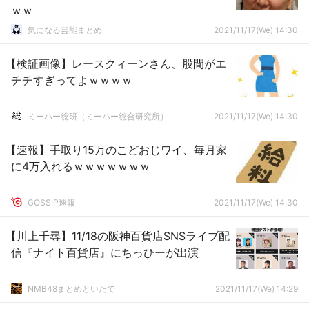
ｗｗ
気になる芸能まとめ
2021/11/17(We) 14:30
【検証画像】レースクィーンさん、股間がエ
チチすぎってよｗｗｗｗ
ミーハー総研（ミーハー総合研究所）
2021/11/17(We) 14:30
【速報】手取り15万のこどおじワイ、毎月家
に4万入れるｗｗｗｗｗｗｗ
GOSSIP速報
2021/11/17(We) 14:30
【川上千尋】11/18の阪神百貨店SNSライブ配
信『ナイト百貨店』にちっひーが出演
NMB48まとめといたで
2021/11/17(We) 14:29