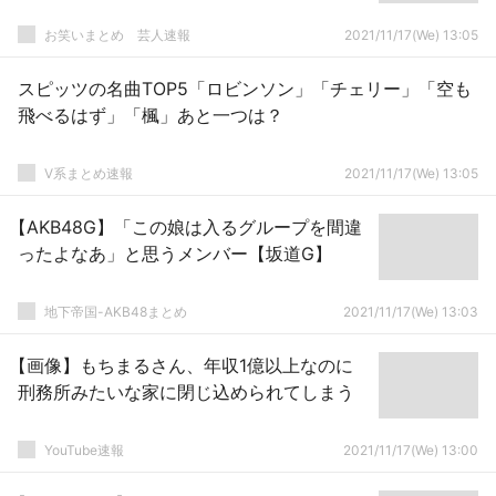
お笑いまとめ 芸人速報
2021/11/17(We) 13:05
スピッツの名曲TOP5「ロビンソン」「チェリー」「空も
飛べるはず」「楓」あと一つは？
V系まとめ速報
2021/11/17(We) 13:05
【AKB48G】「この娘は入るグループを間違
ったよなあ」と思うメンバー【坂道G】
地下帝国-AKB48まとめ
2021/11/17(We) 13:03
【画像】もちまるさん、年収1億以上なのに
刑務所みたいな家に閉じ込められてしまう
YouTube速報
2021/11/17(We) 13:00