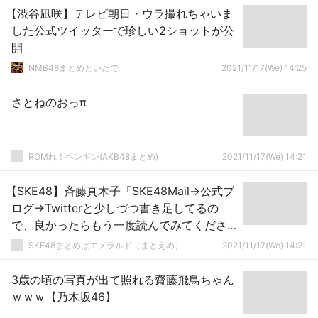
【渋谷凪咲】テレビ朝日・ウラ撮れちゃいま
した公式ツイッターで珍しい2ショットが公
開
NMB48まとめといたで
2021/11/17(We) 14:25
さとねのおっπ
ROMれ！ペンギン(AKB48まとめ)
2021/11/17(We) 14:21
【SKE48】斉藤真木子「SKE48Mail→公式ブ
ログ→Twitterと少しづつ書き足してるの
で、良かったらもう一度読んでみてくださ
い」
SKE48まとめはエメラルド（まとえめ）
2021/11/17(We) 14:21
3歳の頃の写真が出て照れる齋藤飛鳥ちゃん
ｗｗｗ【乃木坂46】