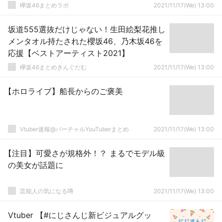
欅坂46まとめラボ
2021/11/17(We) 13:00
坂道555選抜だけじゃない！生田絵梨花推し
メンタオル持たされた櫻坂46、乃木坂46を
応援【ベストアーティスト2021】
欅坂46まとめきんぐだむ
2021/11/17(We) 13:00
【ホロライブ】船長からのご褒美
Vtuber速報@バーチャルYouTuberまとめ
2021/11/17(We) 13:00
【注目】可愛さが規格外！？ まるでモデル級
の美女が話題に
芸能人の気になる噂
2021/11/17(We) 13:00
Vtuber 【#にじさんじ新ビジュアルグッ