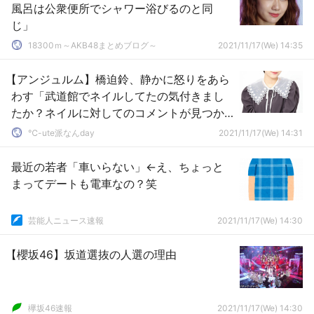
風呂は公衆便所でシャワー浴びるのと同
じ」
18300ｍ～AKB48まとめブログ～
2021/11/17(We) 14:35
【アンジュルム】橋迫鈴、静かに怒りをあら
わす「武道館でネイルしてたの気付きまし
たか？ネイルに対してのコメントが見つか
らなくて」
℃-ute派なんday
2021/11/17(We) 14:31
最近の若者「車いらない」←え、ちょっと
まってデートも電車なの？笑
芸能人ニュース速報
2021/11/17(We) 14:30
【櫻坂46】坂道選抜の人選の理由
欅坂46速報
2021/11/17(We) 14:30