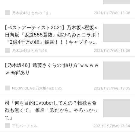
乃木坂46まとめの「ま」
2021/11/17(We) 13:36
【ベストアーティスト2021】乃木坂×櫻坂×
日向坂『坂道555選抜』郷ひろみとコラボ！
『2億4千万の瞳』披露！！！キャプチャま
とめ！！！
乃木坂46まとめ 1/46
2021/11/17(We) 13:36
【乃木坂46】遠藤さくらの“触り方”ｗｗｗｗ
ｗ ※gifあり
NOGIVIOLA＠乃木坂46まとめ
2021/11/17(We) 13:35
司「何を目的にvtuberしてんの？物欲も食
欲も無くて」 椎名「暇だから。やろっかっ
て」
日刊バーチャル
2021/11/17(We) 13:34