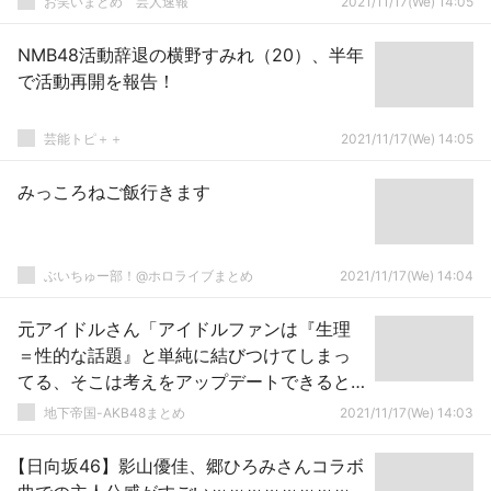
お笑いまとめ 芸人速報
2021/11/17(We) 14:05
NMB48活動辞退の横野すみれ（20）、半年
で活動再開を報告！
芸能トピ＋＋
2021/11/17(We) 14:05
みっころねご飯行きます
ぶいちゅー部！@ホロライブまとめ
2021/11/17(We) 14:04
元アイドルさん「アイドルファンは『生理
＝性的な話題』と単純に結びつけてしまっ
てる、そこは考えをアップデートできると
いい」
地下帝国-AKB48まとめ
2021/11/17(We) 14:03
【日向坂46】影山優佳、郷ひろみさんコラボ