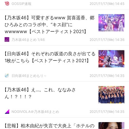
GOSSIP速報
2021/11/17(We) 14:45
【乃木坂46】可愛すぎるwww 賀喜遥香、郷
ひろみとのコラボ中、“キス顔”に
wwwwww【ベストアーティスト2021】
乃木坂46まとめ 1/46
2021/11/17(We) 14:36
【日向坂46】それぞれの坂道の良さが出てる
1枚がこちら【ベストアーティスト2021】
日向坂46まとめもり～
2021/11/17(We) 14:35
【乃木坂46】え...。これ、ななみさ
ん！？！！？
NOGIVIOLA＠乃木坂46まとめ
2021/11/17(We) 14:35
【悲報】柏木由紀が失言で大炎上「ホテルの