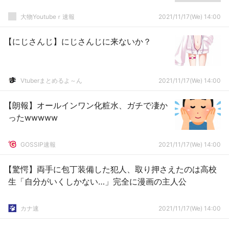
大物Youtubeｒ速報
2021/11/17(We) 14:00
【にじさんじ】にじさんじに来ないか？
Vtuberまとめるよ～ん
2021/11/17(We) 14:00
【朗報】オールインワン化粧水、ガチで凄か
ったwwwww
GOSSIP速報
2021/11/17(We) 14:00
【驚愕】両手に包丁装備した犯人、取り押さえたのは高校
生「自分がいくしかない…」完全に漫画の主人公
カナ速
2021/11/17(We) 14:00