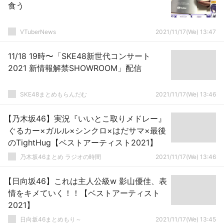
食う
VTuberNews
2021/11/17(We) 13:47
11/18 19時〜「SKE48新世代コンサート
2021 新情報解禁SHOWROOM」配信
SKE48まとめもらんだむ
2021/11/17(We) 13:46
【乃木坂46】実況『いいとこ取りメドレー』
ぐるカー×ガルル×シンクロ×はだサマ×最後
のTightHug【ベストアーティスト2021】
乃木坂46まとめ ラジオの時間
2021/11/17(We) 13:46
【日向坂46】これは主人公級w 影山優佳、表
情をキメていく！！【ベストアーティスト
2021】
日向坂46まとめもり～
2021/11/17(We) 13:45