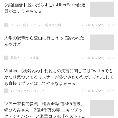
【検証画像】脱いだらすごいUberEarts配達
員がコチラｗｗｗｗ
ミーハー総研（ミーハー総合研究所）
2021/11/17(We) 13:30
大学の後輩から登山に行こうって誘われた
んやけど
芸能人ニュース速報
2021/11/17(We) 13:30
Vtuber 【桃鈴ねね】ねねちの失言に関してはTwitterでも
かなり気づいてるリスナーが多いみたいだが、それにして
も直接リプライはしてやるなよｗｗｗ
Vtuberまとめてみました
2021/11/17(We) 13:30
ツアー衣装で参戦！櫻坂46坂道555選抜、
郷ひろみさん「2億4千万の瞳-エキゾチッ
ク・ジャパン-」と豪華コラボ【ベストアー