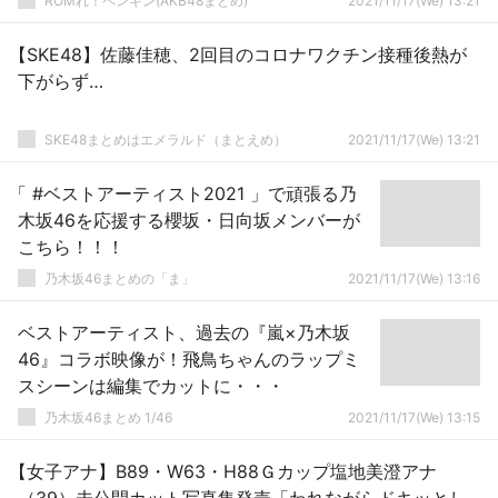
ROMれ！ペンギン(AKB48まとめ)
2021/11/17(We) 13:21
【SKE48】佐藤佳穂、2回目のコロナワクチン接種後熱が
下がらず…
SKE48まとめはエメラルド（まとえめ）
2021/11/17(We) 13:21
「 #ベストアーティスト2021 」で頑張る乃
木坂46を応援する櫻坂・日向坂メンバーが
こちら！！！
乃木坂46まとめの「ま」
2021/11/17(We) 13:16
ベストアーティスト、過去の『嵐×乃木坂
46』コラボ映像が！飛鳥ちゃんのラップミ
スシーンは編集でカットに・・・
乃木坂46まとめ 1/46
2021/11/17(We) 13:15
【女子アナ】B89・W63・H88Ｇカップ塩地美澄アナ