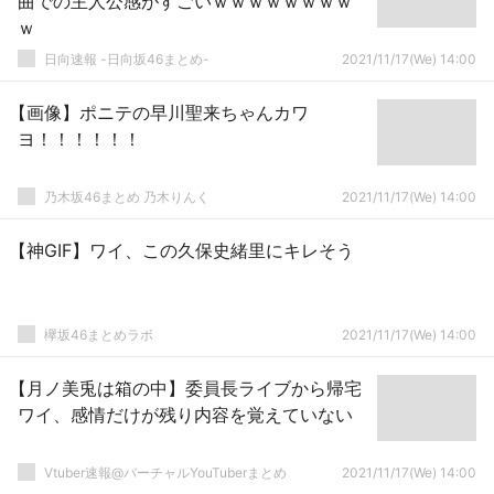
曲での主人公感がすごいｗｗｗｗｗｗｗｗ
ｗ
日向速報 -日向坂46まとめ-
2021/11/17(We) 14:00
【画像】ポニテの早川聖来ちゃんカワ
ヨ！！！！！！
乃木坂46まとめ 乃木りんく
2021/11/17(We) 14:00
【神GIF】ワイ、この久保史緒里にキレそう
欅坂46まとめラボ
2021/11/17(We) 14:00
【月ノ美兎は箱の中】委員長ライブから帰宅
ワイ、感情だけが残り内容を覚えていない
Vtuber速報@バーチャルYouTuberまとめ
2021/11/17(We) 14:00