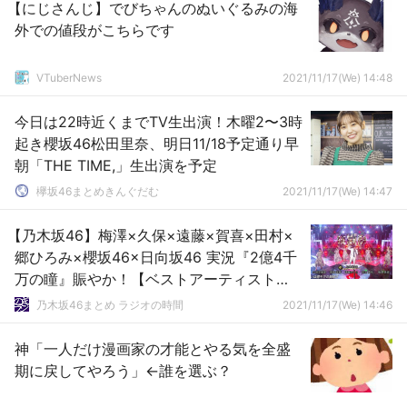
【にじさんじ】でびちゃんのぬいぐるみの海
外での値段がこちらです
VTuberNews
2021/11/17(We) 14:48
今日は22時近くまでTV生出演！木曜2〜3時
起き櫻坂46松田里奈、明日11/18予定通り早
朝「THE TIME,」生出演を予定
欅坂46まとめきんぐだむ
2021/11/17(We) 14:47
【乃木坂46】梅澤×久保×遠藤×賀喜×田村×
郷ひろみ×櫻坂46×日向坂46 実況『2億4千
万の瞳』賑やか！【ベストアーティスト
2021】
乃木坂46まとめ ラジオの時間
2021/11/17(We) 14:46
神「一人だけ漫画家の才能とやる気を全盛
期に戻してやろう」←誰を選ぶ？