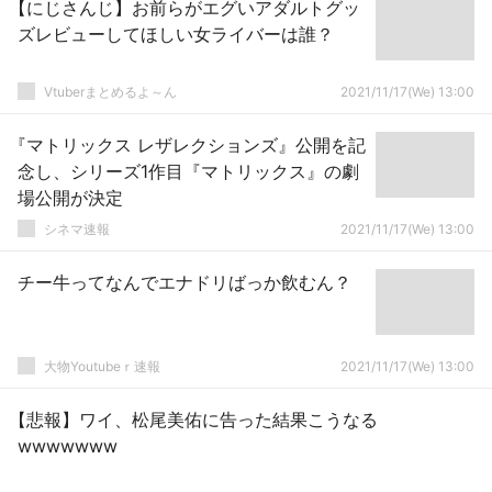
【にじさんじ】お前らがエグいアダルトグッ
ズレビューしてほしい女ライバーは誰？
Vtuberまとめるよ～ん
2021/11/17(We) 13:00
『マトリックス レザレクションズ』公開を記
念し、シリーズ1作目『マトリックス』の劇
場公開が決定
シネマ速報
2021/11/17(We) 13:00
チー牛ってなんでエナドリばっか飲むん？
大物Youtubeｒ速報
2021/11/17(We) 13:00
【悲報】ワイ、松尾美佑に告った結果こうなる
wwwwwww