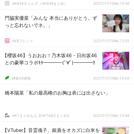
AKB48タイムズ（AKB48まとめ）
2021/11/17(We) 13:56
門脇実優菜「みんな 本当にありがとう。ず
っと忘れないでネ。」
AKBフレンド
2021/11/17(We) 13:55
【櫻坂46】うおおお！乃木坂46・日向坂46
との豪華コラボｷﾀ━━━━(ﾟ∀ﾟ)━━━━!!
欅坂46速報
2021/11/17(We) 13:54
橋本陽菜「私の最高峰のお胸は表には出さない」
HKTまとめもん【HKT48のまとめ】
2021/11/17(We) 13:48
【VTuber】音霊魂子、銀盾をオカズに白米を