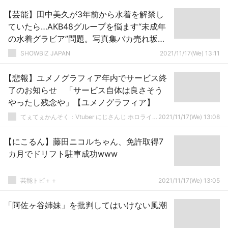
【芸能】田中美久が3年前から水着を解禁し
ていたら…AKB48グループを悩ます“未成年
の水着グラビア”問題。写真集バカ売れ坂道
グループとの違いとは
SHOWBIZ JAPAN
2021/11/17(We) 13:11
【悲報】ユメノグラフィア年内でサービス終
了のお知らせ 「サービス自体は良さそう
やったし残念や」【ユメノグラフィア】
てぇてぇかんそく：Vtuber にじさんじ ホロライブまとめ
2021/11/17(We) 13:08
【にこるん】藤田ニコルちゃん、免許取得7
カ月でドリフト駐車成功www
芸能トピ＋＋
2021/11/17(We) 13:05
「阿佐ヶ谷姉妹」を批判してはいけない風潮