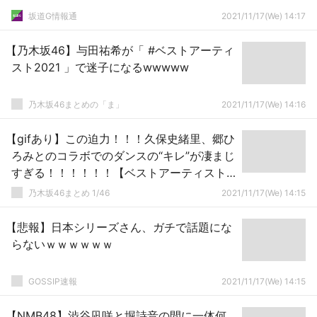
坂道G情報通
2021/11/17(We) 14:17
【乃木坂46】与田祐希が「 #ベストアーティ
スト2021 」で迷子になるwwwww
乃木坂46まとめの「ま」
2021/11/17(We) 14:16
【gifあり】この迫力！！！久保史緒里、郷ひ
ろみとのコラボでのダンスの“キレ”が凄まじ
すぎる！！！！！！【ベストアーティスト
2021】【乃木坂46】
乃木坂46まとめ 1/46
2021/11/17(We) 14:15
【悲報】日本シリーズさん、ガチで話題にな
らないｗｗｗｗｗｗ
GOSSIP速報
2021/11/17(We) 14:15
【NMB48】渋谷凪咲と堀詩音の間に一体何