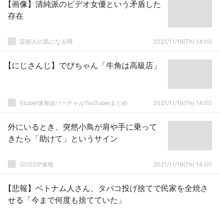
【画像】清純派のビデオ女優という矛盾した
存在
芸能人の気になる噂
2021/11/18(Th) 14:00
【にじさんじ】でびちゃん「牛角は高級店」
Vtuber速報@バーチャルYouTuberまとめ
2021/11/18(Th) 14:00
外にいるとき、突然小鳥が肩や手に乗って
きたら「助けて」というサイン
GOSSIP速報
2021/11/18(Th) 14:00
【悲報】ベトナム人さん、タバコ投げ捨てで民家を全焼さ
せる「今まで何度も捨てていた」