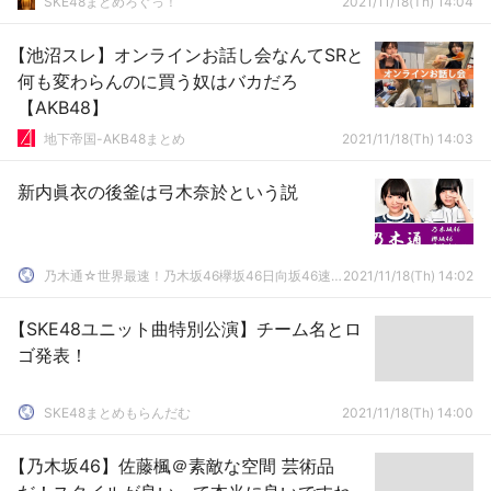
SKE48まとめろぐっ！
2021/11/18(Th) 14:04
【池沼スレ】オンラインお話し会なんてSRと
何も変わらんのに買う奴はバカだろ
【AKB48】
地下帝国-AKB48まとめ
2021/11/18(Th) 14:03
新内眞衣の後釜は弓木奈於という説
乃木通☆世界最速！乃木坂46欅坂46日向坂46速報まとめ
2021/11/18(Th) 14:02
【SKE48ユニット曲特別公演】チーム名とロ
ゴ発表！
SKE48まとめもらんだむ
2021/11/18(Th) 14:00
【乃木坂46】佐藤楓＠素敵な空間 芸術品