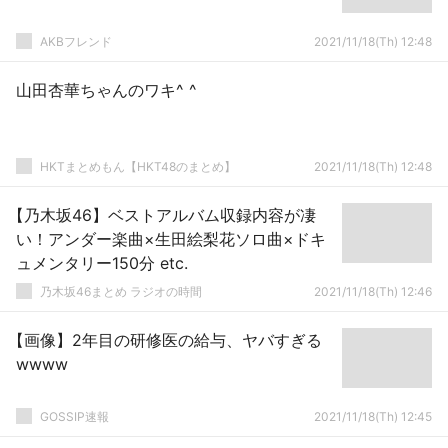
AKBフレンド
2021/11/18(Th) 12:48
山田杏華ちゃんのワキ^ ^
HKTまとめもん【HKT48のまとめ】
2021/11/18(Th) 12:48
【乃木坂46】ベストアルバム収録内容が凄
い！アンダー楽曲×生田絵梨花ソロ曲×ドキ
ュメンタリー150分 etc.
乃木坂46まとめ ラジオの時間
2021/11/18(Th) 12:46
【画像】2年目の研修医の給与、ヤバすぎる
wwww
GOSSIP速報
2021/11/18(Th) 12:45