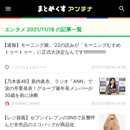
エンタメ 2021/11/18 の記事一覧
【速報】モーニング娘。'22の読みが「モーニングむすめ
トゥートゥー」に正式大決定なんです!!!!!!!!!!!!!!!!!!!
ハロプロまとめトーク
2021/11/18(Th) 14:59
【乃木坂46】新内眞衣、ラジオ『ANN』で
涙の卒業発表！グループ最年長メンバーが
30歳を前に決断
SHOWBIZ JAPAN
2021/11/18(Th) 14:59
【レジ袋風】セブンイレブンのSNSで反響呼
んだ非売品のエコバッグが商品化