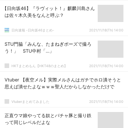
【日向坂46】『ラヴィット！』麒麟川島さん
は佐々木久美をなんと呼ぶ？
日向速報 -日向坂46まとめ-
2021/11/18(Th) 14:00
STU門脇「みんな、たまねぎポーズで撮ろ
う！」 STU中村「…」
HKTまとめもん【HKT48のまとめ】
2021/11/18(Th) 14:00
Vtuber 【夜空メル】実際メルさんはガチでホロ潰そうと
思えば潰せたよなｗｗｗ聖人だからしなかっただけで
Vtuberまとめてみました
2021/11/18(Th) 14:00
正直ウマ娘やってる奴とバチャ豚と撮り鉄
って同じレベルだよな