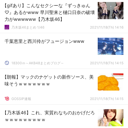
【gifあり】こんなセクシーな『ずっきゅん
♡』あるかwww 早川聖来と樋口日奈の破壊
力がwwwwww【乃木坂46】
乃木坂46まとめ 1/46
2021/11/18(Th) 14:16
千葉恵里と西川伶がフュージョンwww
18300ｍ～AKB48まとめブログ～
2021/11/18(Th) 14:15
【朗報】マックのナゲットの新作ソース、美
味そうｗｗｗｗｗｗｗ
GOSSIP速報
2021/11/18(Th) 14:15
【乃木坂46】これ、実質れなちのおかげだろ
ｗｗｗｗｗｗｗｗｗ