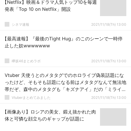
【Netflix】映画＆ドラマ人気トップ10を毎週
発表「Top 10 on Netflix」開設
シネマ速報
2021/11/18(Th) 13:00
【最高速報】『最後のTight Hug』のこのシーンで一時停
止した奴wwwwwww
欅坂46まとめラボ
2021/11/18(Th) 13:00
Vtuber 天使うとのメタタグでのホロライブ偽装話題にな
ったけど、そもそも話題になる前はメタタグなんて無法地
帯だぞ、森中のメタタグも「キズナアイ」だの「ミライア
カリ」だの
Vtuberまとめてみました
2021/11/18(Th) 13:00
【画像あり】ロシアの美女、鍛え抜かれた肉
体と可憐な顔立ちのギャップが話題に