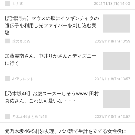
カナ速
2021/11/18(Th) 14:00
【記憶消去】マウスの脳にイソギンチャクの
遺伝子を利用し光ファイバーを刺し込む実
験
僕のまとめ
2021/11/18(Th) 13:59
加藤美南さん、中井りかさんとディズニー
に行く
AKBフレンド
2021/11/18(Th) 13:57
【乃木坂46】お腹スースーしそうwww 田村
真佑さん、これは可愛いな・・・
乃木坂46まとめ 1/46
2021/11/18(Th) 13:57
元乃木坂46松村沙友理、パパ活で生計を立てる女性役に