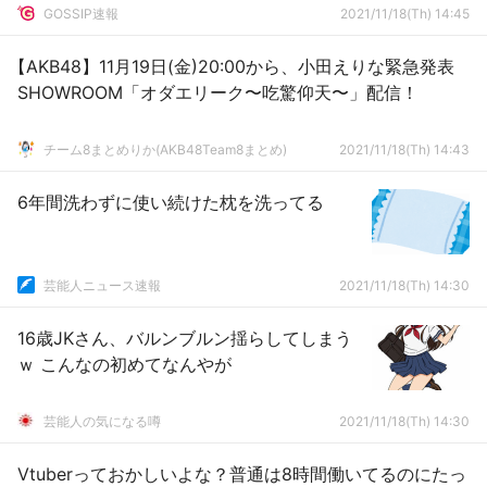
GOSSIP速報
2021/11/18(Th) 14:45
【AKB48】11月19日(金)20:00から、小田えりな緊急発表
SHOWROOM「オダエリーク〜吃驚仰天〜」配信！
チーム8まとめりか(AKB48Team8まとめ)
2021/11/18(Th) 14:43
6年間洗わずに使い続けた枕を洗ってる
芸能人ニュース速報
2021/11/18(Th) 14:30
16歳JKさん、バルンブルン揺らしてしまう
ｗ こんなの初めてなんやが
芸能人の気になる噂
2021/11/18(Th) 14:30
Vtuberっておかしいよな？普通は8時間働いてるのにたっ