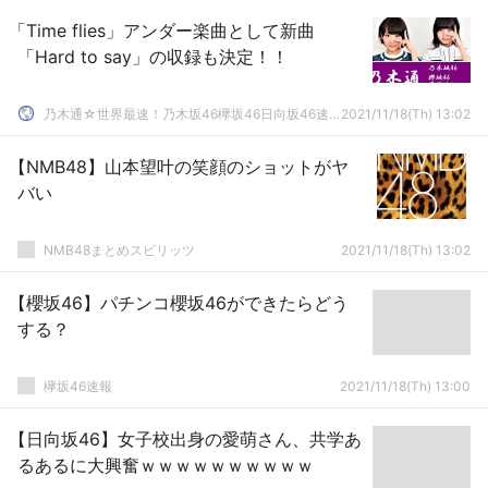
「Time flies」アンダー楽曲として新曲
「Hard to say」の収録も決定！！
乃木通☆世界最速！乃木坂46欅坂46日向坂46速報まとめ
2021/11/18(Th) 13:02
【NMB48】山本望叶の笑顔のショットがヤ
バい
NMB48まとめスピリッツ
2021/11/18(Th) 13:02
【櫻坂46】パチンコ櫻坂46ができたらどう
する？
欅坂46速報
2021/11/18(Th) 13:00
【日向坂46】女子校出身の愛萌さん、共学あ
るあるに大興奮ｗｗｗｗｗｗｗｗｗｗ