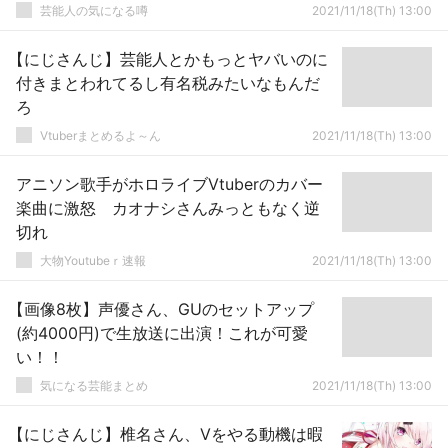
芸能人の気になる噂
2021/11/18(Th) 13:00
【にじさんじ】芸能人とかもっとヤバいのに
付きまとわれてるし有名税みたいなもんだ
ろ
Vtuberまとめるよ～ん
2021/11/18(Th) 13:00
アニソン歌手がホロライブVtuberのカバー
楽曲に激怒 カオナシさんみっともなく逆
切れ
大物Youtubeｒ速報
2021/11/18(Th) 13:00
【画像8枚】声優さん、GUのセットアップ
(約4000円)で生放送に出演！これが可愛
い！！
気になる芸能まとめ
2021/11/18(Th) 13:00
【にじさんじ】椎名さん、Vをやる動機は暇