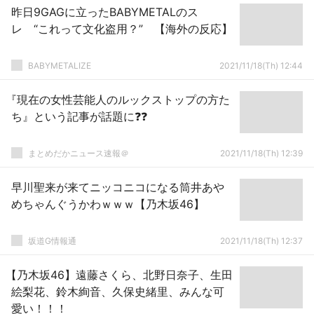
昨日9GAGに立ったBABYMETALのス
レ “これって文化盗用？” 【海外の反応】
BABYMETALIZE
2021/11/18(Th) 12:44
『現在の女性芸能人のルックストップの方た
ち』という記事が話題に❓❓
まとめだかニュース速報＠
2021/11/18(Th) 12:39
早川聖来が来てニッコニコになる筒井あや
めちゃんぐうかわｗｗｗ【乃木坂46】
坂道G情報通
2021/11/18(Th) 12:37
【乃木坂46】遠藤さくら、北野日奈子、生田
絵梨花、鈴木絢音、久保史緒里、みんな可
愛い！！！