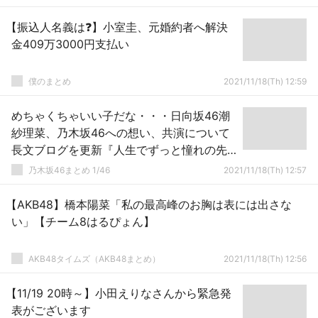
【振込人名義は❓】小室圭、元婚約者へ解決
金409万3000円支払い
僕のまとめ
2021/11/18(Th) 12:59
めちゃくちゃいい子だな・・・日向坂46潮
紗理菜、乃木坂46への想い、共演について
長文ブログを更新『人生でずっと憧れの先
輩・・・』
乃木坂46まとめ 1/46
2021/11/18(Th) 12:57
【AKB48】橋本陽菜「私の最高峰のお胸は表には出さな
い」【チーム8はるぴょん】
AKB48タイムズ（AKB48まとめ）
2021/11/18(Th) 12:56
【11/19 20時～】小田えりなさんから緊急発
表がございます