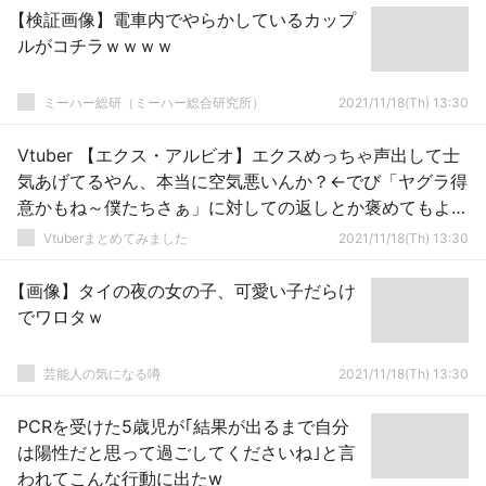
【検証画像】電車内でやらかしているカップ
ルがコチラｗｗｗｗ
ミーハー総研（ミーハー総合研究所）
2021/11/18(Th) 13:30
Vtuber 【エクス・アルビオ】エクスめっちゃ声出して士
気あげてるやん、本当に空気悪いんか？←でび「ヤグラ得
意かもね～僕たちさぁ」に対しての返しとか褒めてもよか
っただろ、あんなん言われたら凹むわ
Vtuberまとめてみました
2021/11/18(Th) 13:30
【画像】タイの夜の女の子、可愛い子だらけ
でワロタｗ
芸能人の気になる噂
2021/11/18(Th) 13:30
PCRを受けた5歳児が｢結果が出るまで自分
は陽性だと思って過ごしてくださいね｣と言
われてこんな行動に出たw