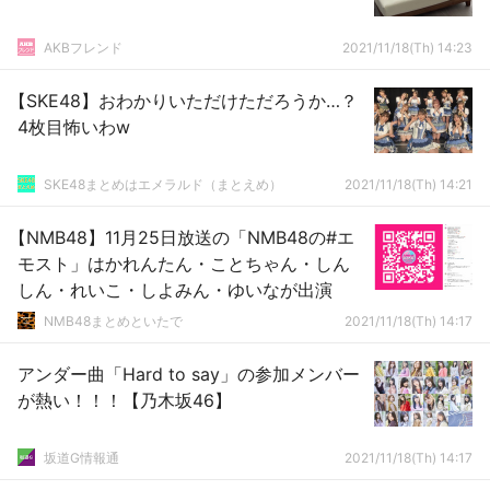
AKBフレンド
2021/11/18(Th) 14:23
【SKE48】おわかりいただけただろうか…？
4枚目怖いわw
SKE48まとめはエメラルド（まとえめ）
2021/11/18(Th) 14:21
【NMB48】11月25日放送の「NMB48の#エ
モスト」はかれんたん・ことちゃん・しん
しん・れいこ・しよみん・ゆいなが出演
NMB48まとめといたで
2021/11/18(Th) 14:17
アンダー曲「Hard to say」の参加メンバー
が熱い！！！【乃木坂46】
坂道G情報通
2021/11/18(Th) 14:17