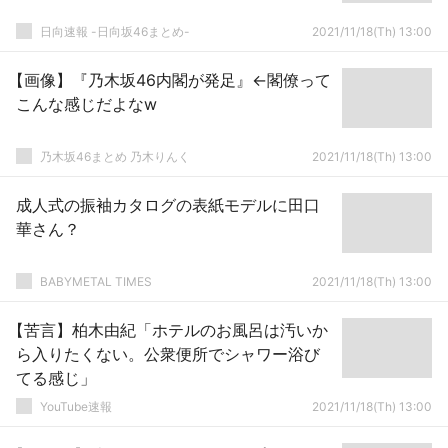
日向速報 -日向坂46まとめ-
2021/11/18(Th) 13:00
【画像】『乃木坂46内閣が発足』←閣僚って
こんな感じだよなw
乃木坂46まとめ 乃木りんく
2021/11/18(Th) 13:00
成人式の振袖カタログの表紙モデルに田口
華さん？
BABYMETAL TIMES
2021/11/18(Th) 13:00
【苦言】柏木由紀「ホテルのお風呂は汚いか
ら入りたくない。公衆便所でシャワー浴び
てる感じ」
YouTube速報
2021/11/18(Th) 13:00