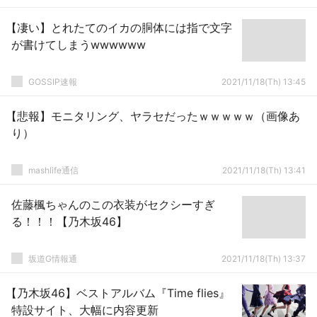
【凄い】とれたてのイカの胴体には指で文字
が書けてしまうwwwwww
GOSSIP速報
2021/11/18(Th) 13:45
【悲報】モニタリング、ヤラセだったｗｗｗｗｗ（画像あ
り）
mashlife通信
2021/11/18(Th) 13:41
佐藤楓ちゃんのこの衣装がセクシーすぎ
る！！！【乃木坂46】
坂道G情報通
2021/11/18(Th) 13:37
【乃木坂46】ベストアルバム『Time flies』
特設サイト、大幅に内容更新