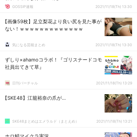
GOSSIP速報
2021/11/18(Th) 13:30
【画像59枚】足立梨花より良い尻を見た事が
ない！ｗｗｗｗｗｗｗｗｗｗｗｗｗ
気になる芸能まとめ
2021/11/18(Th) 13:30
ずしり×ahamoコラボ！『ゴリスナードコモ
社員出てきて草』
日刊バーチャル
2021/11/18(Th) 13:29
【SKE48】江籠裕奈の爪が…
SKE48まとめはエメラルド（まとえめ）
2021/11/18(Th) 13:21
ホロ鯖マイクラ実況