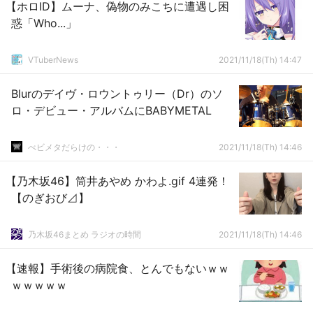
【ホロID】ムーナ、偽物のみこちに遭遇し困
惑「Who...」
VTuberNews
2021/11/18(Th) 14:47
Blurのデイヴ・ロウントゥリー（Dr）のソ
ロ・デビュー・アルバムにBABYMETAL
べビメタだらけの・・・
2021/11/18(Th) 14:46
【乃木坂46】筒井あやめ かわよ.gif 4連発！
【のぎおび⊿】
乃木坂46まとめ ラジオの時間
2021/11/18(Th) 14:46
【速報】手術後の病院食、とんでもないｗｗ
ｗｗｗｗｗ