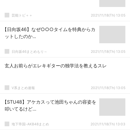
芸能トピ＋＋
2021/11/18(Th) 13:05
【日向坂46】なぜ○○○タイムを特典からカ
ットしたのか...
日向坂46まとめもり～
2021/11/18(Th) 13:05
玄人お前らがエレキギターの独学法を教えるスレ
V系まとめ速報
2021/11/18(Th) 13:05
【STU48】アケカスって池田ちゃんの容姿を
叩いてるけど…
地下帝国-AKB48まとめ
2021/11/18(Th) 13:03