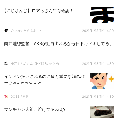
【にじさんじ】ロアっさん生存確認！
Vtuberまとめるよ～ん
2021/11/18(Th) 14:30
向井地総監督「AKBが紅白出れるか毎日ドキドキしてる」
HKTまとめもん【HKT48のまとめ】
2021/11/18(Th) 14:30
イケメン扱いされるのに最も重要な顔のパ
ーツwｗｗｗｗｗｗ
GOSSIP速報
2021/11/18(Th) 14:30
マンチカン太郎、溶けてるねえ?