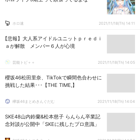
ホロ速
2021/11/18(Th) 14:11
【悲報】大人系アイドルユニットｐｒｅｄｉ
ａが解散 メンバー６人が心境
芸能トピ＋＋
2021/11/18(Th) 14:05
櫻坂46松田里奈、TikTokで瞬間色合わせに
挑戦した結果･･･【THE TIME,】
欅坂46まとめきんぐだむ
2021/11/18(Th) 14:04
SKE48山内鈴蘭&松本慈子 らんらん卒業記
念対談が公開中「SKEに残したプロ意識」