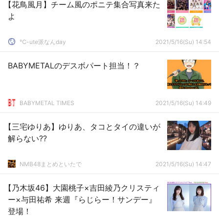
【花鳥風月】チーム風のポニテ集合写真来た
よ
℃-ute派なんday
2021/5/16(Su) 14:54
BABYMETALのデスボパート担当！？
BABYMETAL TIMES
2021/5/16(Su) 14:49
【三宅ゆりあ】ゆりあ、タコとタイの違いが
解らない??
NMB48まとめといたで
2021/5/16(Su) 14:47
【乃木坂46】大園桃子×吉田綾乃クリスティ
ー×与田祐希 来週『らじらー！サンデー』
登場！