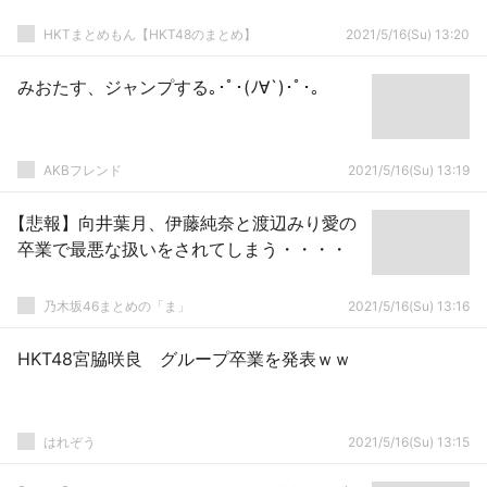
HKTまとめもん【HKT48のまとめ】
2021/5/16(Su) 13:20
みおたす、ジャンプする｡･ﾟ･(ﾉ∀`)･ﾟ･｡
AKBフレンド
2021/5/16(Su) 13:19
【悲報】向井葉月、伊藤純奈と渡辺みり愛の
卒業で最悪な扱いをされてしまう・・・・
乃木坂46まとめの「ま」
2021/5/16(Su) 13:16
HKT48宮脇咲良 グループ卒業を発表ｗｗ
はれぞう
2021/5/16(Su) 13:15