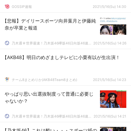
GOSSIP速報
2021/5/16(Su) 14:30
【悲報】デイリースポーツ向井葉月と伊藤純
奈が卒業と報道
乃木通☆世界最速！乃木坂46欅坂46日向坂46速報まとめ
2021/5/16(Su) 14:26
【AKB48】明日のめざましテレビに小栗有以が生出演！
チーム8まとめりか(AKB48Team8まとめ)
2021/5/16(Su) 14:23
やっぱり思い出選抜制度って普通に必要じ
ゃないか？
乃木通☆世界最速！乃木坂46欅坂46日向坂46速報まとめ
2021/5/16(Su) 14:21
【乃木坂46】これは酷い・・・スポーツ紙の