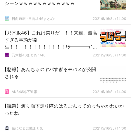
シーンｗｗｗｗｗｗｗｗｗｗｗｗ
日向速報 -日向坂46まとめ-
2021/5/16(Su) 14:00
【乃木坂46】これは祭りだ！！！来週、最高
すぎる事態が発
生！！！！！！！！！！！！ｷﾀ━━━━(ﾟ
∀ﾟ)━━━━！！！
乃木坂46まとめ 1/46
2021/5/16(Su) 14:00
【悲報】あんちゅのヤバすぎるモバメが公開
される
AKB48地下速報
2021/5/16(Su) 14:00
【議題】渡り廊下走り隊のはるごんってめっちゃかわいか
ったね！
気になる芸能まとめ
2021/5/16(Su) 14:00