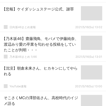
【悲報】ケイダッシュステージ公式、謝罪
日向坂46まとめ速報
2021/5/16(Su) 13:02
【乃木坂46】齋藤飛鳥、モバメで伊藤純奈、
渡辺みり愛の卒業を匂わせる投稿をしてい
たことが判明・・・
乃木坂46まとめ 1/46
2021/5/16(Su) 13:01
【沈没】朝倉未来さん、ヒカキンにしてやら
れる
YouTube速報
2021/5/16(Su) 13:00
そこさくMCの澤部佑さん、高校時代のイジ
メ語る