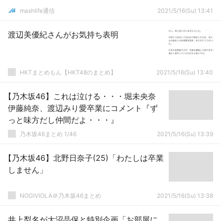
mashlife通信
2021/5/16(Su) 13:41
渡辺美優紀さんがお気持ち表明
HKTまとめもん【HKT48のまとめ】
2021/5/16(Su) 13:40
【乃木坂46】これは泣ける・・・堀未央奈
伊藤純奈、渡辺みり愛卒業にコメント『ず
っと味方だし仲間だよ・・・』
乃木坂46まとめ 1/46
2021/5/16(Su) 13:39
【乃木坂46】北野日奈子(25)「わたしは卒業
しません」
NOGIVIOLA＠乃木坂46まとめ
2021/5/16(Su) 13:38
井上梨名が大沼晶保と特別企画「お部屋に