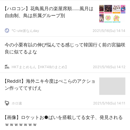
【ハロコン】花鳥風月の楽屋席順……風月は
自由制、鳥は所属グループ別
℃-ute派なんday
2021/5/16(Su) 14:14
今の小栗有以の伸び悩んでる感じって韓国行く前の宮脇咲
良に似てるよな
HKTまとめもん【HKT48のまとめ】
2021/5/16(Su) 14:12
【Reddit】海外ニキ今度はぺこらのアクショ
ン作っててすげえ
ホロ速
2021/5/16(Su) 14:11
【画像】ロケットお●ぱいを搭載してる女子、発見される
ｗｗｗｗｗｗｗ