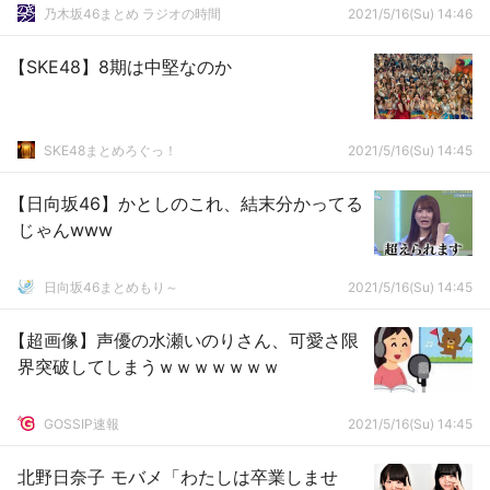
乃木坂46まとめ ラジオの時間
2021/5/16(Su) 14:46
【SKE48】8期は中堅なのか
SKE48まとめろぐっ！
2021/5/16(Su) 14:45
【日向坂46】かとしのこれ、結末分かってる
じゃんwww
日向坂46まとめもり～
2021/5/16(Su) 14:45
【超画像】声優の水瀬いのりさん、可愛さ限
界突破してしまうｗｗｗｗｗｗｗ
GOSSIP速報
2021/5/16(Su) 14:45
北野日奈子 モバメ「わたしは卒業しませ