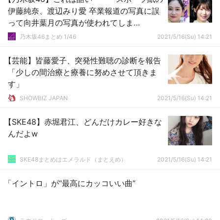
伊藤純奈、渡辺みり愛 卒業報道の写真に誤
って向井葉月の写真が使われてしま
う・・・
乃木坂46まとめ 1/46
2021/5/16(Su) 14:21
【芸能】皆藤愛子、突発性難聴の診断を報告
「少しの間治療と療養に努めさせて頂きま
す」
SHOWBIZ JAPAN
2021/5/16(Su) 14:21
【SKE48】赤堀君江、どんだけカレー好きな
んだよw
SKE48まとめはエメラルド（まとえめ）
2021/5/16(Su) 14:21
「イントロ」が“最高にカッコいい曲”