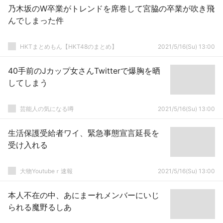
乃木坂のW卒業がトレンドを席巻して宮脇の卒業が吹き飛
んでしまった件
HKTまとめもん【HKT48のまとめ】
2021/5/16(Su) 13:00
40手前のJカップ女さんTwitterで爆胸を晒
してしまう
芸能人の気になる噂
2021/5/16(Su) 13:00
生活保護受給者ワイ、緊急事態宣言延長を
受け入れる
大物Youtubeｒ速報
2021/5/16(Su) 13:00
本人不在の中、あにまーれメンバーにいじ
られる魔野るしあ