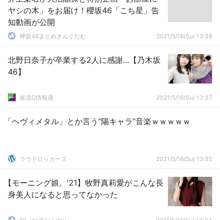
ヤシの木」をお届け！櫻坂46「こち星」告
知動画が公開
欅坂46まとめきんぐだむ
2021/5/16(Su) 13:38
北野日奈子が卒業する2人に感謝…【乃木坂
46】
坂道G情報通
2021/5/16(Su) 13:37
「ヘヴィメタル」とか言う“陽キャラ”音楽ｗｗｗｗｗ
ラウドロッカーズ
2021/5/16(Su) 13:35
【モーニング娘。'21】牧野真莉愛がこんな長
身美人になると思ってなかった