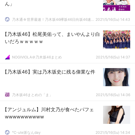
ん」
乃木通☆世界最速！乃木坂46欅坂46日向坂46速報まとめ
2021/5/16(Su) 14:43
【乃木坂46】松尾美佑って、まいやんより白
いだろｗｗｗｗｗ
NOGIVIOLA＠乃木坂46まとめ
2021/5/16(Su) 14:37
【乃木坂46】実は乃木坂史に残る偉業な件
乃木坂46まとめの「ま」
2021/5/16(Su) 14:36
【アンジュルム】川村文乃が食べたパフェ
wwwwwwwwww
℃-ute派なんday
2021/5/16(Su) 14:34