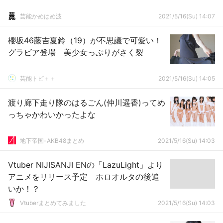
芸能かめはめ波
2021/5/16(Su) 14:07
櫻坂46藤吉夏鈴（19）が不思議で可愛い！
グラビア登場 美少女っぷりがさく裂
芸能トピ＋＋
2021/5/16(Su) 14:05
渡り廊下走り隊のはるごん(仲川遥香)ってめ
っちゃかわいかったよな
地下帝国-AKB48まとめ
2021/5/16(Su) 14:03
Vtuber NIJISANJI ENの「LazuLight」より
アニメをリリース予定 ホロオルタの後追
いか！？
Vtuberまとめてみました
2021/5/16(Su) 14:03