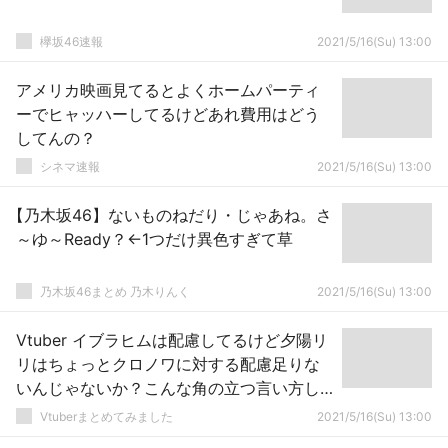
欅坂46速報
2021/5/16(Su) 13:00
アメリカ映画見てるとよくホームパーティ
ーでヒャッハーしてるけどあれ費用はどう
してんの？
シネマ速報
2021/5/16(Su) 13:00
【乃木坂46】ないものねだり・じゃあね。さ
～ゆ～Ready？←1つだけ異色すぎて草
乃木坂46まとめ 乃木りんく
2021/5/16(Su) 13:00
Vtuber イブラヒムは配慮してるけど夕陽リ
リはちょっとクロノワに対する配慮足りな
いんじゃないか？こんな角の立つ言い方し
てよぉ
Vtuberまとめてみました
2021/5/16(Su) 13:00