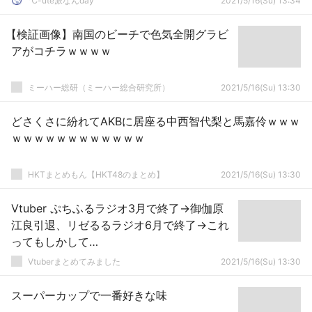
℃-ute派なんday
2021/5/16(Su) 13:34
【検証画像】南国のビーチで色気全開グラビ
アがコチラｗｗｗｗ
ミーハー総研（ミーハー総合研究所）
2021/5/16(Su) 13:30
どさくさに紛れてAKBに居座る中西智代梨と馬嘉伶ｗｗｗ
ｗｗｗｗｗｗｗｗｗｗｗｗ
HKTまとめもん【HKT48のまとめ】
2021/5/16(Su) 13:30
Vtuber ぷちふるラジオ3月で終了→御伽原
江良引退、リゼるるラジオ6月で終了→これ
ってもしかして…
Vtuberまとめてみました
2021/5/16(Su) 13:30
スーパーカップで一番好きな味