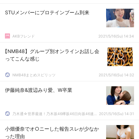
STUメンバーにプロテインブーム到来
AKBフレンド
2021/5/16(Su) 14:34
【NMB48】グループ別オンラインお話し会
ってこんな感じ
NMB48まとめスピリッツ
2021/5/16(Su) 14:32
伊藤純奈&渡辺みり愛、W卒業
乃木通☆世界最速！乃木坂46欅坂46日向坂46速報まとめ
2021/5/16(Su) 14:31
小畑優奈でオ○ニーした報告スレが少なか
った理由