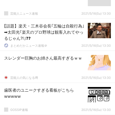
芸能人ニュース速報
2021/5/16(Su) 13:30
【話題】楽天・三木谷会長｢五輪は自殺行為｣
➡太田光｢楽天のプロ野球は観客入れてやっ
るじゃん⁈｣❓❓
まとめだかニュース速報＠
2021/5/16(Su) 13:30
スレンダー巨胸のお姉さん最高すぎるｗｗ
芸能人の気になる噂
2021/5/16(Su) 13:30
歯医者のユニークすぎる看板がこちら
wwwww
GOSSIP速報
2021/5/16(Su) 13:30