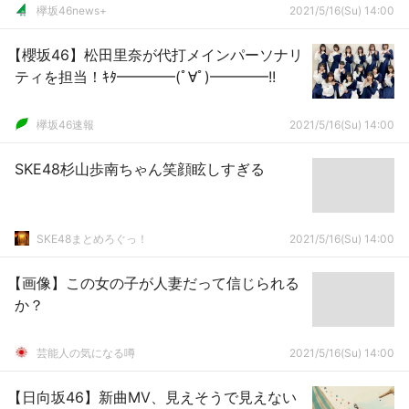
欅坂46news+
2021/5/16(Su) 14:00
【櫻坂46】松田里奈が代打メインパーソナリ
ティを担当！ｷﾀ━━━━(ﾟ∀ﾟ)━━━━!!
欅坂46速報
2021/5/16(Su) 14:00
SKE48杉山歩南ちゃん笑顔眩しすぎる
SKE48まとめろぐっ！
2021/5/16(Su) 14:00
【画像】この女の子が人妻だって信じられる
か？
芸能人の気になる噂
2021/5/16(Su) 14:00
【日向坂46】新曲MV、見えそうで見えない