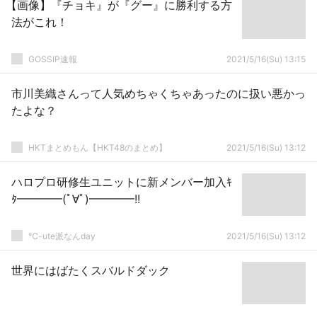
【画像】『チョキ』が『グー』に勝利する方
法がこれ！
GOSSIP速報
2021/5/16(Su) 13:15
市川美織さんって人気めちゃくちゃあったのに扱い悪かっ
たよな？
HKTまとめもん【HKT48のまとめ】
2021/5/16(Su) 13:12
ハロプロ研修生ユニットに新メンバー加入ｷ
ﾀ━━━━(ﾟ∀ﾟ)━━━━!!
℃-ute派なんday
2021/5/16(Su) 13:12
世界にはばたくスバルドダック