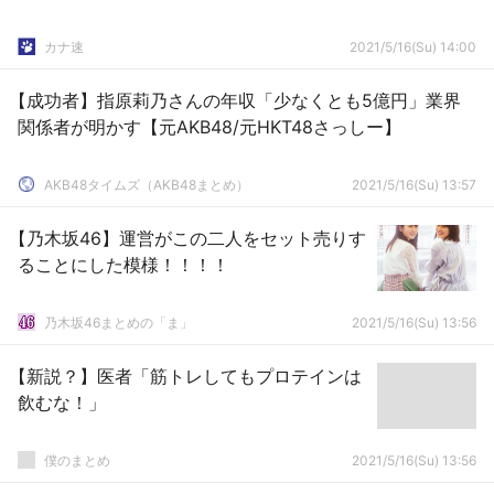
カナ速
2021/5/16(Su) 14:00
【成功者】指原莉乃さんの年収「少なくとも5億円」業界
関係者が明かす【元AKB48/元HKT48さっしー】
AKB48タイムズ（AKB48まとめ）
2021/5/16(Su) 13:57
【乃木坂46】運営がこの二人をセット売りす
ることにした模様！！！！
乃木坂46まとめの「ま」
2021/5/16(Su) 13:56
【新説？】医者「筋トレしてもプロテインは
飲むな！」
僕のまとめ
2021/5/16(Su) 13:56