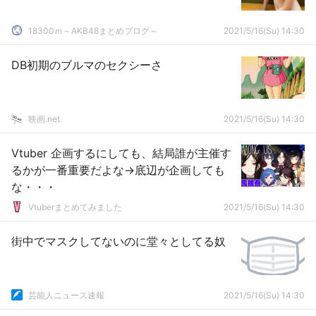
18300ｍ～AKB48まとめブログ～
2021/5/16(Su) 14:30
DB初期のブルマのセクシーさ
映画.net
2021/5/16(Su) 14:30
Vtuber 企画するにしても、結局誰が主催す
るかが一番重要だよな→底辺が企画しても
な・・・
Vtuberまとめてみました
2021/5/16(Su) 14:30
街中でマスクしてないのに堂々としてる奴
芸能人ニュース速報
2021/5/16(Su) 14:30