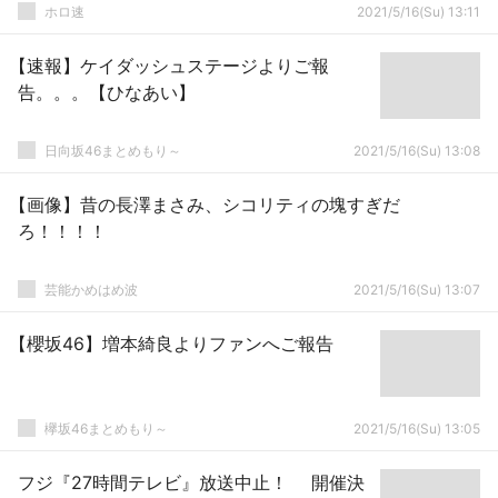
ホロ速
2021/5/16(Su) 13:11
【速報】ケイダッシュステージよりご報
告。。。【ひなあい】
日向坂46まとめもり～
2021/5/16(Su) 13:08
【画像】昔の長澤まさみ、シコリティの塊すぎだ
ろ！！！！
芸能かめはめ波
2021/5/16(Su) 13:07
【櫻坂46】増本綺良よりファンへご報告
欅坂46まとめもり～
2021/5/16(Su) 13:05
フジ『27時間テレビ』放送中止！ 開催決