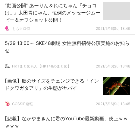
“動画公開” あーりん＆れにちゃん『チョコ
は…』太田胃にゃん、恒例のメッセージムー
ビー＆オフショット公開！
ももクロ侍
2021/5/16(Su) 13:49
5/29 13:00～ SKE48劇場 女性無料招待公演実施のお知ら
せ
HKTまとめもん【HKT48のまとめ】
2021/5/16(Su) 13:48
【画像】脳のサイズをチェンジできる「イン
ドクワガタアリ」の生態がヤバイ
GOSSIP速報
2021/5/16(Su) 13:45
【悲報】なかやまきんに君のYouTube最新動画、炎上ｗｗ
ｗｗｗ