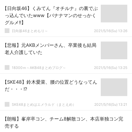
【日向坂46】くみてん『オチルナ』の裏でぶ
っ込んでいたwww【バナナマンのせっかく
グルメ!!】
日向坂46まとめもり～
2021/5/16(Su) 13:26
【悲報】元AKBメンバーさん、卒業後も結局
老人介護していた
18300ｍ～AKB48まとめブログ～
2021/5/16(Su) 13:25
【SKE48】鈴木愛菜、腰の位置どうなってん
だ・・・!?
SKE48まとめはエメラルド（まとえめ）
2021/5/16(Su) 13:21
【朗報】峯岸卒コン、チーム8解散コン、本店単独コン完
売する