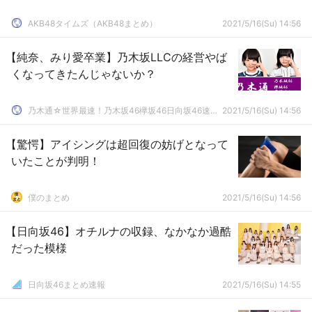
AKB48タイムズ（AKB48まとめ）
2021/5/16(Su) 14:56
【純奈、みり愛卒業】乃木坂LLCの経営やば
くなってきたんじゃないか？
乃木通☆世界最速！乃木坂46欅坂46日向坂46速報まとめ
2021/5/16(Su) 14:56
【驚愕】アイシングは超回復の妨げとなって
いたことが判明！
僕のまとめ
2021/5/16(Su) 14:56
【日向坂46】オチルナの収録、なかなか過酷
だった模様
日向坂46まとめ速報
2021/5/16(Su) 14:55