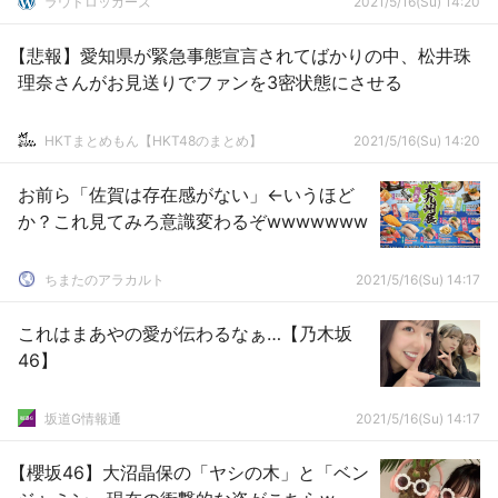
ラウドロッカーズ
2021/5/16(Su) 14:20
【悲報】愛知県が緊急事態宣言されてばかりの中、松井珠
理奈さんがお見送りでファンを3密状態にさせる
HKTまとめもん【HKT48のまとめ】
2021/5/16(Su) 14:20
お前ら「佐賀は存在感がない」←いうほど
か？これ見てみろ意識変わるぞwwwwwww
ちまたのアラカルト
2021/5/16(Su) 14:17
これはまあやの愛が伝わるなぁ…【乃木坂
46】
坂道G情報通
2021/5/16(Su) 14:17
【櫻坂46】大沼晶保の「ヤシの木」と「ベン