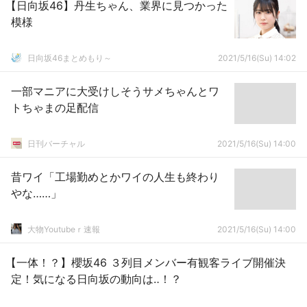
【日向坂46】丹生ちゃん、業界に見つかった
模様
日向坂46まとめもり～
2021/5/16(Su) 14:02
一部マニアに大受けしそうサメちゃんとワ
トちゃまの足配信
日刊バーチャル
2021/5/16(Su) 14:00
昔ワイ「工場勤めとかワイの人生も終わり
やな……」
大物Youtubeｒ速報
2021/5/16(Su) 14:00
【一体！？】櫻坂46 ３列目メンバー有観客ライブ開催決
定！気になる日向坂の動向は‥！？