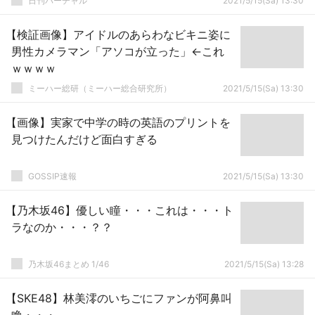
日刊バーチャル
2021/5/15(Sa) 13:30
【検証画像】アイドルのあらわなビキニ姿に
男性カメラマン「アソコが立った」←これ
ｗｗｗｗ
ミーハー総研（ミーハー総合研究所）
2021/5/15(Sa) 13:30
【画像】実家で中学の時の英語のプリントを
見つけたんだけど面白すぎる
GOSSIP速報
2021/5/15(Sa) 13:30
【乃木坂46】優しい瞳・・・これは・・・ト
ラなのか・・・？？
乃木坂46まとめ 1/46
2021/5/15(Sa) 13:28
【SKE48】林美澪のいちごにファンが阿鼻叫