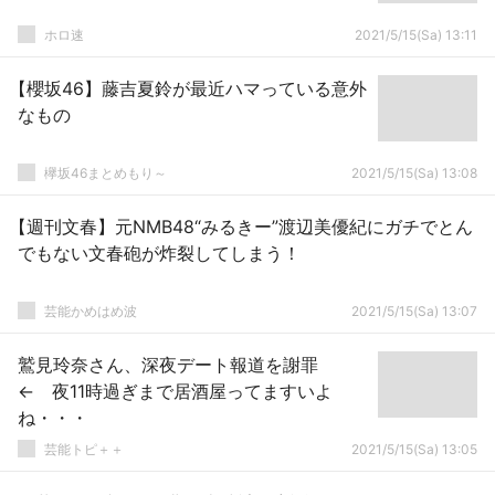
ホロ速
2021/5/15(Sa) 13:11
【櫻坂46】藤吉夏鈴が最近ハマっている意外
なもの
欅坂46まとめもり～
2021/5/15(Sa) 13:08
【週刊文春】元NMB48“みるきー”渡辺美優紀にガチでとん
でもない文春砲が炸裂してしまう！
芸能かめはめ波
2021/5/15(Sa) 13:07
鷲見玲奈さん、深夜デート報道を謝罪
← 夜11時過ぎまで居酒屋ってますいよ
ね・・・
芸能トピ＋＋
2021/5/15(Sa) 13:05