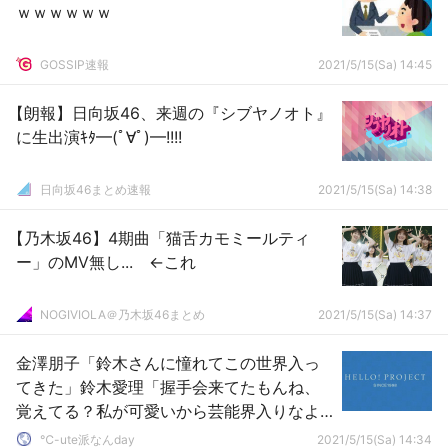
ｗｗｗｗｗｗ
GOSSIP速報
2021/5/15(Sa) 14:45
【朗報】日向坂46、来週の『シブヤノオト』
に生出演ｷﾀ━(ﾟ∀ﾟ)━!!!!
日向坂46まとめ速報
2021/5/15(Sa) 14:38
【乃木坂46】4期曲「猫舌カモミールティ
ー」のMV無し... ←これ
NOGIVIOLA＠乃木坂46まとめ
2021/5/15(Sa) 14:37
金澤朋子「鈴木さんに憧れてこの世界入っ
てきた」鈴木愛理「握手会来てたもんね、
覚えてる？私が可愛いから芸能界入りなよ
言ってたの」
℃-ute派なんday
2021/5/15(Sa) 14:34