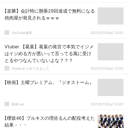
【楽勝】会計時に懸垂29回達成で無料になる
焼肉屋が発見されるｗｗｗ
YouTube速報
2021/5/15(Sa) 13:00
Vtuber 【葛葉】葛葉の発言で本気でイジメ
はイジめる方が悪いって言ってる風に受け
とるやつなんていないよな？？？
Vtuberまとめてみました
2021/5/15(Sa) 13:00
【映画】土曜プレミアム、『ジオストーム』
映画.net
2021/5/15(Sa) 13:00
【櫻坂46】ブルキスの理佐るんの配役考えた
結果・・・