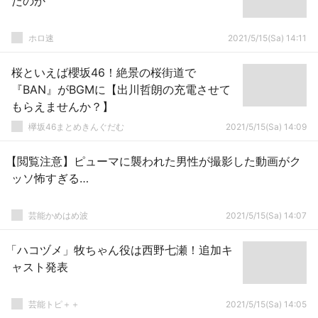
だのか
ホロ速
2021/5/15(Sa) 14:11
桜といえば櫻坂46！絶景の桜街道で
『BAN』がBGMに【出川哲朗の充電させて
もらえませんか？】
欅坂46まとめきんぐだむ
2021/5/15(Sa) 14:09
【閲覧注意】ピューマに襲われた男性が撮影した動画がク
ッソ怖すぎる…
芸能かめはめ波
2021/5/15(Sa) 14:07
「ハコヅメ」牧ちゃん役は西野七瀬！追加キ
ャスト発表
芸能トピ＋＋
2021/5/15(Sa) 14:05