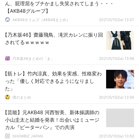
ん、屁理屈をブチかまし失笑されてしまう・・・
【AKB48グループ】
AKB48タイムズ（AKB48まとめ）
2021/5/15(Sa) 13:57
【乃木坂46】齋藤飛鳥、滝沢カレンに振り回
されてるｗｗｗｗｗ
乃木坂46まとめの「ま」
2021/5/15(Sa) 13:56
【筋トレ】竹内涼真、効果を実感、性格変わ
った「優しく対応できるようになりまし
た」
僕のまとめ
2021/5/15(Sa) 13:56
【芸能】元AKB48 河西智美、新体操講師の
小山圭太と結婚を発表！出会いはミュージ
カル『ピーターパン』での共演
SHOWBIZ JAPAN
2021/5/15(Sa) 13:52