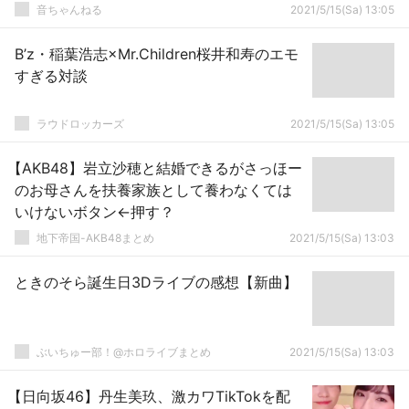
音ちゃんねる
2021/5/15(Sa) 13:05
B’z・稲葉浩志×Mr.Children桜井和寿のエモ
すぎる対談
ラウドロッカーズ
2021/5/15(Sa) 13:05
【AKB48】岩立沙穂と結婚できるがさっほー
のお母さんを扶養家族として養わなくては
いけないボタン←押す？
地下帝国-AKB48まとめ
2021/5/15(Sa) 13:03
ときのそら誕生日3Dライブの感想【新曲】
ぶいちゅー部！@ホロライブまとめ
2021/5/15(Sa) 13:03
【日向坂46】丹生美玖、激カワTikTokを配