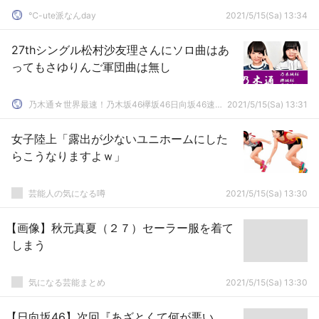
℃-ute派なんday
2021/5/15(Sa) 13:34
27thシングル松村沙友理さんにソロ曲はあ
ってもさゆりんご軍団曲は無し
乃木通☆世界最速！乃木坂46欅坂46日向坂46速報まとめ
2021/5/15(Sa) 13:31
女子陸上「露出が少ないユニホームにした
らこうなりますよｗ」
芸能人の気になる噂
2021/5/15(Sa) 13:30
【画像】秋元真夏（２７）セーラー服を着て
しまう
気になる芸能まとめ
2021/5/15(Sa) 13:30
【日向坂46】次回『あざとくて何が悪い