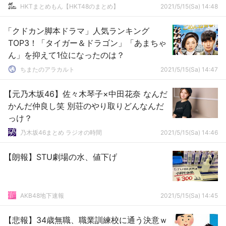
HKTまとめもん【HKT48のまとめ】
2021/5/15(Sa) 14:48
「クドカン脚本ドラマ」人気ランキング
TOP3！「タイガー＆ドラゴン」「あまちゃ
ん」を抑えて1位になったのは？
ちまたのアラカルト
2021/5/15(Sa) 14:47
【元乃木坂46】佐々木琴子×中田花奈 なんだ
かんだ仲良し笑 別荘のやり取りどんなんだ
っけ？
乃木坂46まとめ ラジオの時間
2021/5/15(Sa) 14:46
【朗報】STU劇場の水、値下げ
AKB48地下速報
2021/5/15(Sa) 14:45
【悲報】34歳無職、職業訓練校に通う決意ｗ