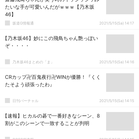
たいな手が可愛いんだがｗｗｗ【乃木坂
46】
坂道G情報通
2021/5/15(Sa) 14:17
【乃木坂46】妙にこの飛鳥ちゃん艶っぽい
ぞ・・・・
乃木坂46まとめの「ま」
2021/5/15(Sa) 14:16
CRカップ卍百鬼夜行卍WINが優勝！『くく
たそよう頑張ったわ』
日刊バーチャル
2021/5/15(Sa) 14:15
【速報】ヒカルの碁で一番好きなシーン、8
割がこのシーンで一致することが判明