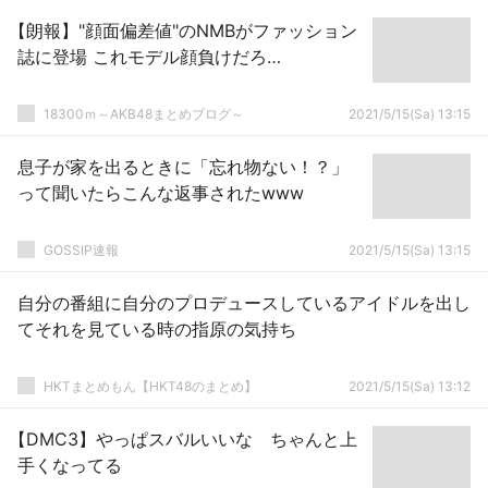
【朗報】"顔面偏差値"のNMBがファッション
誌に登場 これモデル顔負けだろ…
18300ｍ～AKB48まとめブログ～
2021/5/15(Sa) 13:15
息子が家を出るときに「忘れ物ない！？」
って聞いたらこんな返事されたwww
GOSSIP速報
2021/5/15(Sa) 13:15
自分の番組に自分のプロデュースしているアイドルを出し
てそれを見ている時の指原の気持ち
HKTまとめもん【HKT48のまとめ】
2021/5/15(Sa) 13:12
【DMC3】やっぱスバルいいな ちゃんと上
手くなってる