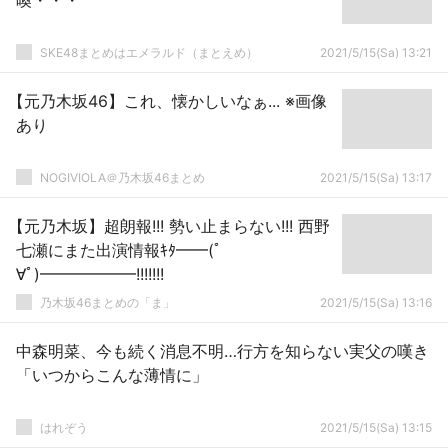
喚・・・
SKE48まとめはエメラルド（まとえめ）
2021/5/15(Sa) 13:21
【元乃木坂46】これ、懐かしいなぁ... ※画像
あり
NOGIVIOLA＠乃木坂46まとめ
2021/5/15(Sa) 13:17
【元乃木坂】超朗報!!! 勢い止まらない!!! 西野
七瀬にまた出演情報ｷﾀ━━(ﾟ
∀ﾟ)━━━━━━!!!!!!!
乃木坂46まとめの「ま」
2021/5/15(Sa) 13:16
中森明菜、今も続く消息不明…行方を知らない実父の嘆き
「いつからこんな薄情に」
はれぞう
2021/5/15(Sa) 13:15