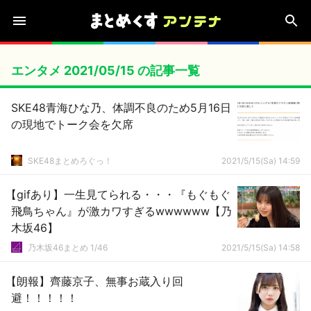
エンタメ 2021/05/15 の記事一覧
SKE48青海ひな乃、体調不良のため5月16日
の現地でトーク会を欠席
SKE48まとめろぐっ！
2021/5/15(Sa) 14:59
【gifあり】一生見てられる・・・『もぐもぐ
飛鳥ちゃん』が激カワすぎるwwwwww【乃
木坂46】
乃木坂46まとめ 1/46
2021/5/15(Sa) 14:58
【朗報】齊藤京子、無事お蔵入り回
避！！！！！