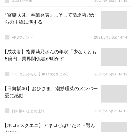
GOSSIP速報
2021/5/15(Sa) 14:15
『宮脇咲良、卒業発表』…そして指原莉乃か
らの手紙に涙する
AKBフレンド
2021/5/15(Sa) 14:14
【成功者】指原莉乃さんの年収「少なくとも
5億円」業界関係者が明かす
HKTまとめもん【HKT48のまとめ】
2021/5/15(Sa) 14:12
【日向坂46】おひさま、潮紗理菜のメンバー
愛に感動
日向坂46まとめ速報
2021/5/15(Sa) 14:12
【ホロ×スクエニ】アキロゼはいたスト選ん