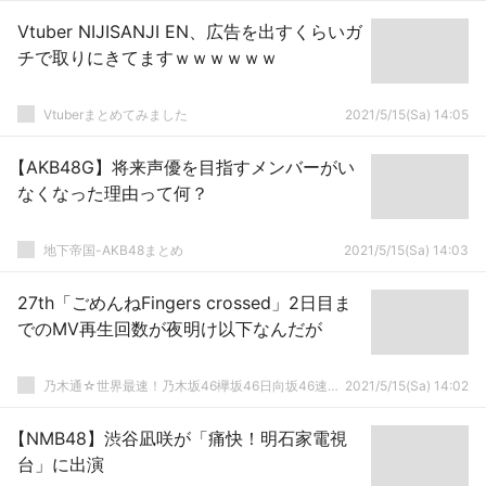
Vtuber NIJISANJI EN、広告を出すくらいガ
チで取りにきてますｗｗｗｗｗｗ
Vtuberまとめてみました
2021/5/15(Sa) 14:05
【AKB48G】将来声優を目指すメンバーがい
なくなった理由って何？
地下帝国-AKB48まとめ
2021/5/15(Sa) 14:03
27th「ごめんねFingers crossed」2日目ま
でのMV再生回数が夜明け以下なんだが
乃木通☆世界最速！乃木坂46欅坂46日向坂46速報まとめ
2021/5/15(Sa) 14:02
【NMB48】渋谷凪咲が「痛快！明石家電視
台」に出演