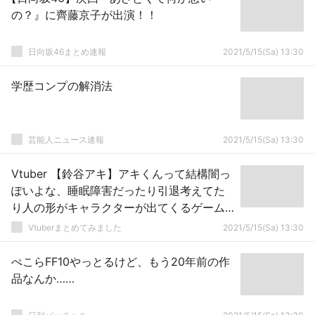
の？』に齊藤京子が出演！！
日向坂46まとめ速報
2021/5/15(Sa) 13:30
学歴コンプの解消法
芸能人ニュース速報
2021/5/15(Sa) 13:30
Vtuber 【鈴谷アキ】アキくんって結構闇っ
ぽいよな、睡眠障害だったり引退考えてた
り人の形がキャラクターが出てくるゲーム
は出来なかったり
Vtuberまとめてみました
2021/5/15(Sa) 13:30
ぺこらFF10やっとるけど、もう20年前の作
品なんか……