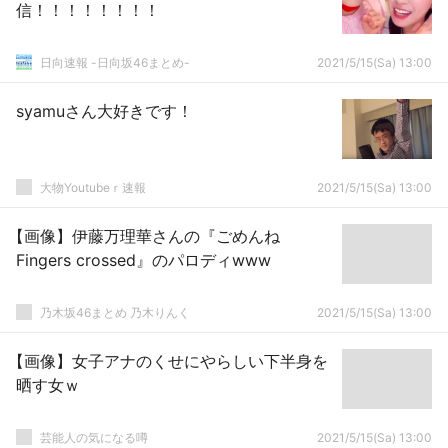
信！！！！！！！！
日向速報 -日向坂46まとめ-
2021/5/15(Sa) 13:00
syamuさん大好きです！
大物Youtubeｒ速報
2021/5/15(Sa) 13:00
【画像】伊藤万理華さんの『ごめんね
Fingers crossed』のパロディwww
乃木坂46まとめ 乃木りんく
2021/5/15(Sa) 13:00
【画像】女子アナのくせにやらしい下半身を
晒す女ｗ
芸能人の気になる噂
2021/5/15(Sa) 13:00