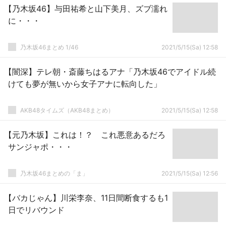
【乃木坂46】与田祐希と山下美月、ズブ濡れ
に・・・
乃木坂46まとめ 1/46
2021/5/15(Sa) 12:58
【闇深】テレ朝・斎藤ちはるアナ「乃木坂46でアイドル続
けても夢が無いから女子アナに転向した」
AKB48タイムズ（AKB48まとめ）
2021/5/15(Sa) 12:58
【元乃木坂】これは！？ これ悪意あるだろ
サンジャポ・・・
乃木坂46まとめの「ま」
2021/5/15(Sa) 12:56
【バカじゃん】川栄李奈、11日間断食するも1
日でリバウンド