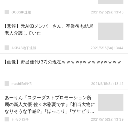
GOSSIP速報
2021/5/15(Sa) 13:45
【悲報】元AKBメンバーさん、卒業後も結局
老人介護していた
AKB48地下速報
2021/5/15(Sa) 13:44
【画像】野呂佳代(37)の現在ｗｗｗｗyｗｗｗｗyｗｗｗｗ
mashlife通信
2021/5/15(Sa) 13:41
あーりん『スターダストプロモーション所
属の新人女優 佐々木彩夏です』｢相当大物に
なりそうな予感!?」｢ほっこり」｢学年ビリだ
ったあーりん」
ももクロ侍
2021/5/15(Sa) 13:39