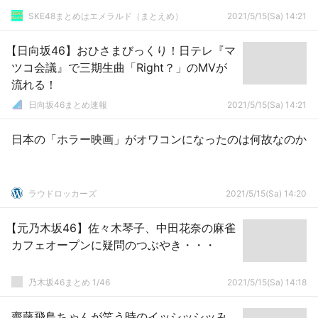
SKE48まとめはエメラルド（まとえめ）
2021/5/15(Sa) 14:21
【日向坂46】おひさまびっくり！日テレ『マ
ツコ会議』で三期生曲「Right？」のMVが
流れる！
日向坂46まとめ速報
2021/5/15(Sa) 14:21
日本の「ホラー映画」がオワコンになったのは何故なのか
ラウドロッカーズ
2021/5/15(Sa) 14:20
【元乃木坂46】佐々木琴子、中田花奈の麻雀
カフェオープンに疑問のつぶやき・・・
乃木坂46まとめ 1/46
2021/5/15(Sa) 14:18
齋藤飛鳥ちゃんが笑う時のイッシッシッみ