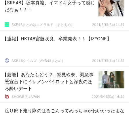
【SKE48】坂本真凛、イマドキ女子って感じ
だなぁ！！！
SKE48まとめはエメラルド（まとえめ）
2021/5/15(Sa) 14:51
【速報】HKT48宮脇咲良、卒業発表！！【IZ*ONE】
AKB48タイムズ（AKB48まとめ）
2021/5/15(Sa) 14:51
【芸能】あなたもどう？…鷲見玲奈、緊急事
態宣言下にイケメンパイロットと深夜のほ
ろ酔いデート
SHOWBIZ JAPAN
2021/5/15(Sa) 14:49
渡り廊下走り隊のはるごんってめっちゃかわいかったよな