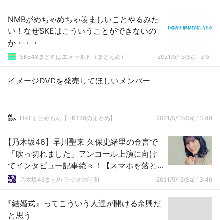
NMBがめちゃめちゃ羨ましいことやるみた
い！なぜSKEはこういうことができないの
か・・・
SKE48まとめはエメラルド（まとえめ）
2021/5/15(Sa) 13:51
イメージDVDを発売してほしいメンバー
HKTまとめもん【HKT48のまとめ】
2021/5/15(Sa) 13:48
【乃木坂46】早川聖来 久保史緒里の金言で
「吹っ切れました」アンコール上演に向け
てインタビュー記事続々！【スマホを落と
しただけなのに】
乃木坂46まとめ ラジオの時間
2021/5/15(Sa) 13:46
『結婚式』ってこういう人達が開ける余興だ
と思う