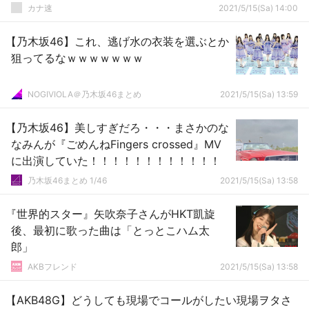
カナ速
2021/5/15(Sa) 14:00
【乃木坂46】これ、逃げ水の衣装を選ぶとか
狙ってるなｗｗｗｗｗｗｗ
NOGIVIOLA＠乃木坂46まとめ
2021/5/15(Sa) 13:59
【乃木坂46】美しすぎだろ・・・まさかのな
なみんが『ごめんねFingers crossed』MV
に出演していた！！！！！！！！！！！！
乃木坂46まとめ 1/46
2021/5/15(Sa) 13:58
『世界的スター』矢吹奈子さんがHKT凱旋
後、最初に歌った曲は「とっとこハム太
郎」
AKBフレンド
2021/5/15(Sa) 13:58
【AKB48G】どうしても現場でコールがしたい現場ヲタさ