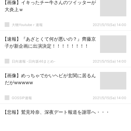
【画像】イキったチー牛さんのツイッターが
大炎上ｗ
大物Youtubeｒ速報
2021/5/15(Sa) 14:00
【速報】『あざとくて何が悪いの？』齊藤京
子が新企画に出演決定！！！！！！！！
日向速報 -日向坂46まとめ-
2021/5/15(Sa) 14:00
【画像】めっちゃでかいヘビが玄関に居るん
だがwwwww
GOSSIP速報
2021/5/15(Sa) 14:00
【悲報】鷲見玲奈、深夜デート報道を謝罪へ・・・