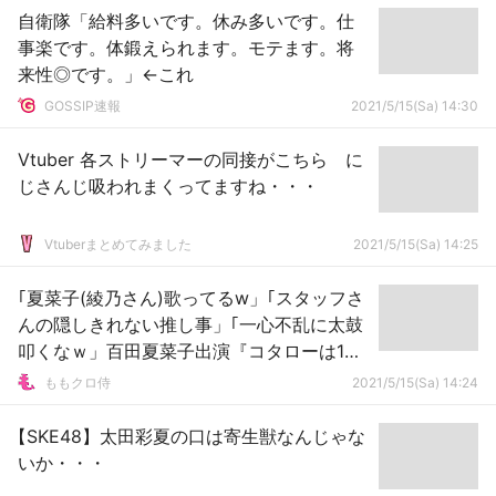
自衛隊「給料多いです。休み多いです。仕
事楽です。体鍛えられます。モテます。将
来性◎です。」←これ
GOSSIP速報
2021/5/15(Sa) 14:30
Vtuber 各ストリーマーの同接がこちら に
じさんじ吸われまくってますね・・・
Vtuberまとめてみました
2021/5/15(Sa) 14:25
｢夏菜子(綾乃さん)歌ってるw」｢スタッフさ
んの隠しきれない推し事」｢一心不乱に太鼓
叩くなｗ」百田夏菜子出演『コタローは1人
暮らし 第4話』実況まとめ！
ももクロ侍
2021/5/15(Sa) 14:24
【SKE48】太田彩夏の口は寄生獣なんじゃな
いか・・・