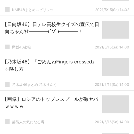
NMB48まとめスピリッツ
2021/5/15(Sa) 14:02
【日向坂46】日テレ高校生クイズの宣伝で日
向ちゃんｷﾀ━━━━(ﾟ∀ﾟ)━━━━!!
欅坂46速報
2021/5/15(Sa) 14:00
【乃木坂46】『ごめんねFingers crossed』
←略し方
乃木坂46まとめ 乃木りんく
2021/5/15(Sa) 14:00
【画像】ロシアのトップレスプールが激ヤバ
ｗｗｗｗ
芸能人の気になる噂
2021/5/15(Sa) 14:00