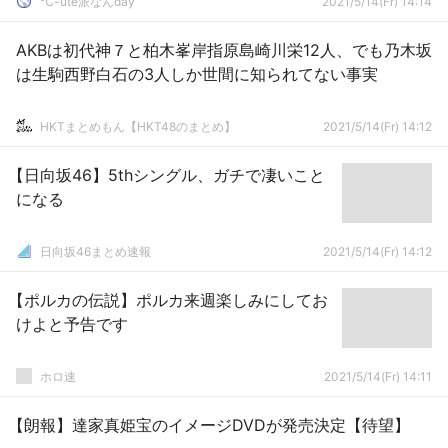
℃-ute派なんday
2021/5/14(Fr) 14:14
AKBは初代神７と柏木峯岸指原島崎川栄12人、でも乃木坂
は生駒西野白石の3人しか世間に知られてない事実
HKTまとめもん【HKT48のまとめ】
2021/5/14(Fr) 14:12
【日向坂46】5thシングル、ガチで凄いこと
になる
日向坂46まとめ速報
2021/5/14(Fr) 14:12
【ポルカの伝説】ポルカ来週楽しみにしてお
けよと予告です
ホロ速
2021/5/14(Fr) 14:11
【朗報】達家真姫宝のイメージDVDが発売決定【待望】