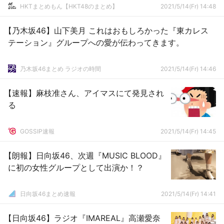
HKTまとめもん【HKT48のまとめ】
2021/5/14(Fr) 14:48
【乃木坂46】山下美月 これはおもしろかった『東カレス
テーション』グループへの愛が伝わってきます。
乃木坂46まとめ ラジオの時間
2021/5/14(Fr) 14:46
【速報】麻枝准さん、アイマスにて発見され
る
GOSSIP速報
2021/5/14(Fr) 14:45
【朗報】日向坂46、次週『MUSIC BLOOD』
に初の女性グループとして出演か！？
日向坂46まとめ速報
2021/5/14(Fr) 14:41
【日向坂46】ラジオ『IMAREAL』高瀬愛奈