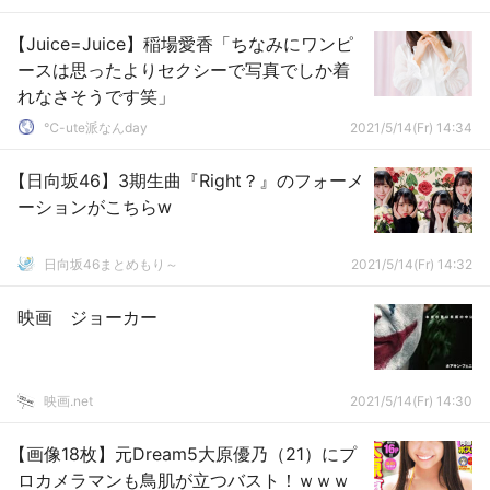
【Juice=Juice】稲場愛香「ちなみにワンピ
ースは思ったよりセクシーで写真でしか着
れなさそうです笑」
℃-ute派なんday
2021/5/14(Fr) 14:34
【日向坂46】3期生曲『Right？』のフォーメ
ーションがこちらw
日向坂46まとめもり～
2021/5/14(Fr) 14:32
映画 ジョーカー
映画.net
2021/5/14(Fr) 14:30
【画像18枚】元Dream5大原優乃（21）にプ
ロカメラマンも鳥肌が立つバスト！ｗｗｗ