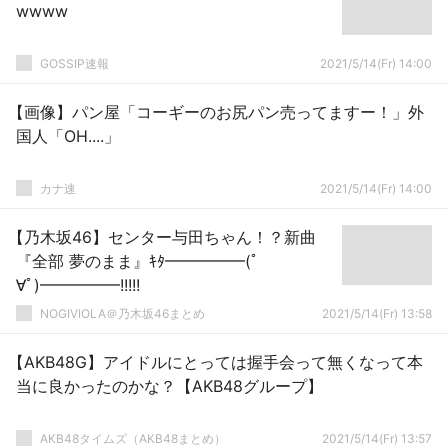
wwww
GOSSIP速報
2021/5/14(Fr) 14:00
【画像】パン屋「コーギーのお尻パン売ってますー！」外
国人「OH....」
カナ速
2021/5/14(Fr) 14:00
【乃木坂46】センター与田ちゃん！？新曲
『全部 夢のまま』ｷﾀ━━━━━(ﾟ
∀ﾟ)━━━━━!!!!!
NOGIVIOLA＠乃木坂46まとめ
2021/5/14(Fr) 13:58
【AKB48G】アイドルにとっては握手会って無くなって本
当に良かったのかな？【AKB48グループ】
AKB48タイムズ（AKB48まとめ）
2021/5/14(Fr) 13:57