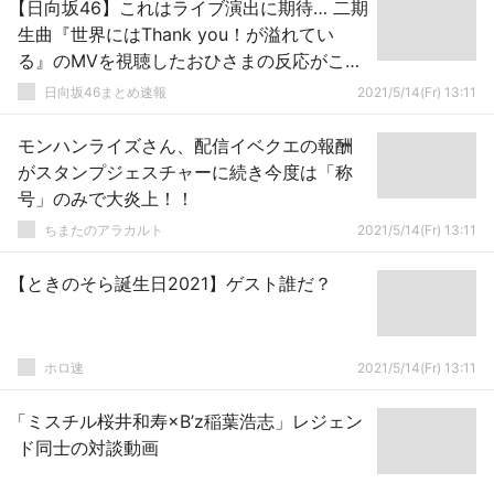
【日向坂46】これはライブ演出に期待… 二期
生曲『世界にはThank you！が溢れてい
る』のMVを視聴したおひさまの反応がこち
ら！
日向坂46まとめ速報
2021/5/14(Fr) 13:11
モンハンライズさん、配信イベクエの報酬
がスタンプジェスチャーに続き今度は「称
号」のみで大炎上！！
ちまたのアラカルト
2021/5/14(Fr) 13:11
【ときのそら誕生日2021】ゲスト誰だ？
ホロ速
2021/5/14(Fr) 13:11
「ミスチル桜井和寿×B’z稲葉浩志」レジェン
ド同士の対談動画