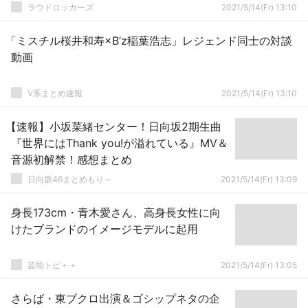
ラウドロッカーズ
2021/5/14(Fr) 13:10
「ミスチル桜井和寿×B’z稲葉浩志」レジェンド同士の対談
動画
V系まとめ速報
2021/5/14(Fr) 13:10
【速報】小坂菜緒センター！日向坂2期生曲
『世界にはThank you!が溢れている』MV＆
音源初解禁！感想まとめ
日向坂46まとめもり～
2021/5/14(Fr) 13:09
身長173cm・青木愛さん、高身長女性に向
けたブランドのイメージモデルに起用
芸能トピ＋＋
2021/5/14(Fr) 13:05
さらば・東ブクロ出演＆ゴシップネタの企