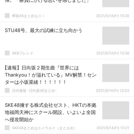
弾。「勝負にかける思いを感じました」
欅坂46まとめもり～
2021/5/14(Fr) 13:26
STU48号、最大の試練に立ち向かう
AKBフレンド
2021/5/14(Fr) 13:26
【速報】日向坂２期生曲『世界には
Thankyou！が溢れている』MV解禁！セン
ターは小坂菜緒！！！！！！
日向速報 -日向坂46まとめ-
2021/5/14(Fr) 13:23
SKE48擁する株式会社ゼスト、HKTの本拠
地福岡天神にスクール開設、いよいよ全国
へ侵攻開始か
SKE48まとめはエメラルド（まとえめ）
2021/5/14(Fr) 13:21