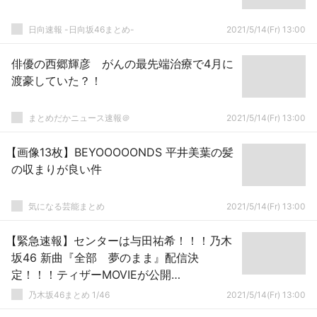
日向速報 -日向坂46まとめ-
2021/5/14(Fr) 13:00
俳優の西郷輝彦 がんの最先端治療で4月に
渡豪していた？！
まとめだかニュース速報＠
2021/5/14(Fr) 13:00
【画像13枚】BEYOOOOONDS 平井美葉の髪
の収まりが良い件
気になる芸能まとめ
2021/5/14(Fr) 13:00
【緊急速報】センターは与田祐希！！！乃木
坂46 新曲『全部 夢のまま』配信決
定！！！ティザーMOVIEが公開
に！！！！！！！！！ｷﾀ━━━━(ﾟ
乃木坂46まとめ 1/46
2021/5/14(Fr) 13:00
∀ﾟ)━━━━！！！