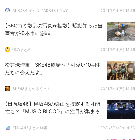
AKB48タイムズ（AKB48まとめ）
2021/5/14(Fr) 14:56
【BBQゴミ散乱の写真が拡散】騒動知った当
事者が松本市に謝罪
僕のまとめ
2021/5/14(Fr) 14:56
松井珠理奈、SKE48劇場へ「可愛い10期生
たちに会えたよ」
SKE48まとめろぐっ！
2021/5/14(Fr) 14:55
【日向坂46】欅坂46の楽曲を披露する可能
性も？『MUSIC BLOOD』に注目が集まる
日向坂46まとめ速報
2021/5/14(Fr) 14:53