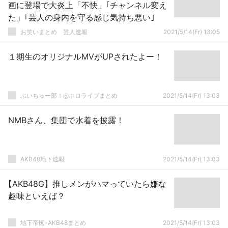
画に登場で大炎上「不快」｢チャンネル変え
た」｢芸人の身内を守る感じ気持ち悪い｣
お笑いまとめ 芸人速報
2021/5/14(Fr) 13:05
１期生のオリジナルMVがUPされたよー！
ぶいちゅー部！@ホロライブまとめ
2021/5/14(Fr) 13:03
NMBさん、集団で水着を披露！
AKB48地下速報
2021/5/14(Fr) 13:03
【AKB48G】推しメンがハマっていたら嫌な
趣味といえば？
地下帝国-AKB48まとめ
2021/5/14(Fr) 13:03