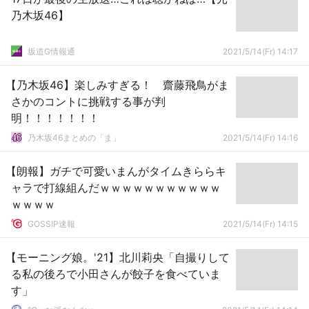
乃木坂46】
坂道G情報通
2021/5/14(Fr) 14:17
【乃木坂46】楽しみすぎる！ 齋藤飛鳥がま
さかのコントに挑戦する事が判
明！！！！！！！
乃木坂46まとめの「ま」
2021/5/14(Fr) 14:16
【朗報】ガチで可愛いまんがタイムきららキ
ャラで打線組んだｗｗｗｗｗｗｗｗｗｗｗ
ｗｗｗｗ
GOSSIP速報
2021/5/14(Fr) 14:15
【モーニング娘。'21】北川莉央「自撮りして
る私の後ろで小田さんが餃子を食べていま
す」