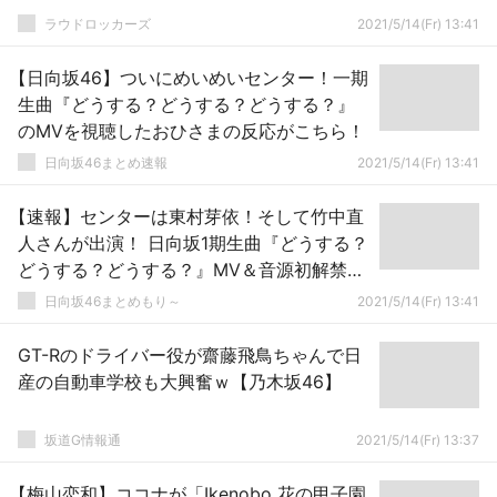
ラウドロッカーズ
2021/5/14(Fr) 13:41
【日向坂46】ついにめいめいセンター！一期
生曲『どうする？どうする？どうする？』
のMVを視聴したおひさまの反応がこちら！
日向坂46まとめ速報
2021/5/14(Fr) 13:41
【速報】センターは東村芽依！そして竹中直
人さんが出演！ 日向坂1期生曲『どうする？
どうする？どうする？』MV＆音源初解禁！
感想まとめ
日向坂46まとめもり～
2021/5/14(Fr) 13:41
GT-Rのドライバー役が齋藤飛鳥ちゃんで日
産の自動車学校も大興奮ｗ【乃木坂46】
坂道G情報通
2021/5/14(Fr) 13:37
【梅山恋和】ココナが「Ikenobo 花の甲子園