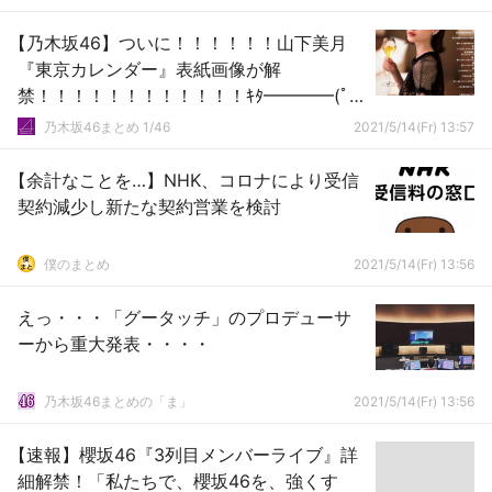
【乃木坂46】ついに！！！！！！山下美月
『東京カレンダー』表紙画像が解
禁！！！！！！！！！！！！ｷﾀ━━━━(ﾟ
∀ﾟ)━━━━！！！
乃木坂46まとめ 1/46
2021/5/14(Fr) 13:57
【余計なことを…】NHK、コロナにより受信
契約減少し新たな契約営業を検討
僕のまとめ
2021/5/14(Fr) 13:56
えっ・・・「グータッチ」のプロデューサ
ーから重大発表・・・・
乃木坂46まとめの「ま」
2021/5/14(Fr) 13:56
【速報】櫻坂46『3列目メンバーライブ』詳
細解禁！「私たちで、櫻坂46を、強くす