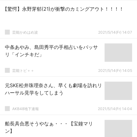
【驚愕】永野芽郁(21)が衝撃のカミングアウト！！！！
芸能かめはめ波
2021/5/14(Fr) 14:07
中条あやみ、島田秀平の手相占いをバッサ
リ「インチキだ」
芸能トピ＋＋
2021/5/14(Fr) 14:05
元SKE松井珠理奈さん、早くも劇場を訪れリ
ハーサル見学をしてしまう
AKB48地下速報
2021/5/14(Fr) 14:04
船長具合悪そうやなぁ・・・【宝鐘マリ
ン】