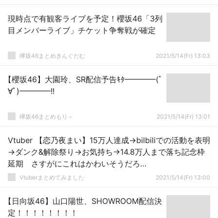
現時点で有観客ライブを予定！櫻坂46「3列
目メンバーライブ」チケット争奪戦が確定
欅坂46まとめきんぐだむ
2021/5/14(Fr) 13:03
【櫻坂46】大園玲、SR配信予告ｷﾀ━━━━(ﾟ
∀ﾟ)━━━━!!
欅坂46まとめもり～
2021/5/14(Fr) 13:01
Vtuber 【恋乃夜まい】15万人達成→bilbiliでの活動を表明
→ダンク&解除祭り→お気持ち→14.8万人まで落ち記念枠
延期 さすがにこれはかわいそうだろ…
Vtuberまとめてみました
2021/5/14(Fr) 13:00
【日向坂46】山口陽世、SHOWROOM配信決
定！！！！！！！！