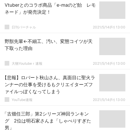
Vtuberとのコラボ商品「e-maのど飴 レモ
ネード」が発売決定！
日刊バーチャル
2021/5/14(Fr) 13:00
野獣先輩←不細工、汚い、変態コイツが天
下取った理由
大物Youtubeｒ速報
2021/5/14(Fr) 13:00
【悲報】ロバート秋山さん、真面目に聖火ラ
ンナーの仕事を受けるもクリエイターズフ
ァイルっぽくなってしまう
YouTube速報
2021/5/14(Fr) 13:00
「古畑任三郎」第2シリーズ神回ランキン
グ 2位は明石家さんま「しゃべりすぎた
男」