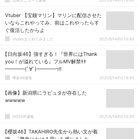
芸能人ニュース速報
2021/5/14(Fr) 13:30
Vtuber 【宝鐘マリン】マリンに配信させた
いならこれやってみ、前はこれやったらす
ぐ復活したからよ
Vtuberまとめてみました
2021/5/14(Fr) 13:30
【日向坂46】強すぎる！『世界にはThank
you！が溢れている』フルMV解禁ｷﾀ
━━━━(ﾟ∀ﾟ)━━━━ｯ!!
欅坂46速報
2021/5/14(Fr) 13:30
【画像】新潟県にラピュタが存在した
wwwww
GOSSIP速報
2021/5/14(Fr) 13:30
【櫻坂46】TAKAHIRO先生から熱い文が着