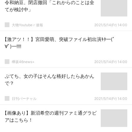
令和納豆、閉店撤回「これからのことは全
てが検討中」
大物Youtubeｒ速報
2021/5/14(Fr) 14:00
【激アツ！！】宮田愛萌、突破ファイル初出演ｷﾀ━(ﾟ
∀ﾟ)━!!!!
欅坂46news+
2021/5/14(Fr) 14:00
ぷてち、女の子はそんな格好したらあかん
で？
日刊バーチャル
2021/5/14(Fr) 14:00
【画像あり】新沼希空の週刊ファミ通グラビ
アはこちら！