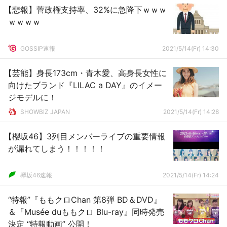
【悲報】菅政権支持率、32%に急降下ｗｗｗ
ｗｗｗｗ
GOSSIP速報
2021/5/14(Fr) 14:30
【芸能】身長173cm・青木愛、高身長女性に
向けたブランド『LILAC a DAY』のイメー
ジモデルに！
SHOWBIZ JAPAN
2021/5/14(Fr) 14:28
【櫻坂46】3列目メンバーライブの重要情報
が漏れてしまう！！！！！
欅坂46速報
2021/5/14(Fr) 14:24
“特報”『ももクロChan 第8弾 BD＆DVD』
＆『Musée duももクロ Blu-ray』同時発売
決定 “特報動画” 公開！