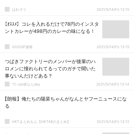
はれぞう
2021/5/14(Fr) 13:15
【ｵｽｽﾒ】コレを入れるだけで78円のインスタ
ントカレーが498円のカレーの味になる！
GOSSIP速報
2021/5/14(Fr) 13:15
つばきファクトリーのメンバーが後輩のハ
ロメンに憧れられてるってのガチで聞いた
事ないんだけどある？
℃-ute派なんday
2021/5/14(Fr) 13:14
【朗報】俺たちの陽菜ちゃんがなんとヤフーニュースにな
る
HKTまとめもん【HKT48のまとめ】
2021/5/14(Fr) 13:12