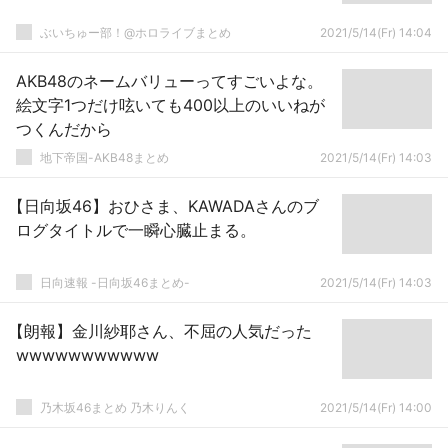
ぶいちゅー部！@ホロライブまとめ
2021/5/14(Fr) 14:04
AKB48のネームバリューってすごいよな。
絵文字1つだけ呟いても400以上のいいねが
つくんだから
地下帝国-AKB48まとめ
2021/5/14(Fr) 14:03
【日向坂46】おひさま、KAWADAさんのブ
ログタイトルで一瞬心臓止まる。
日向速報 -日向坂46まとめ-
2021/5/14(Fr) 14:03
【朗報】金川紗耶さん、不屈の人気だった
wwwwwwwwwww
乃木坂46まとめ 乃木りんく
2021/5/14(Fr) 14:00