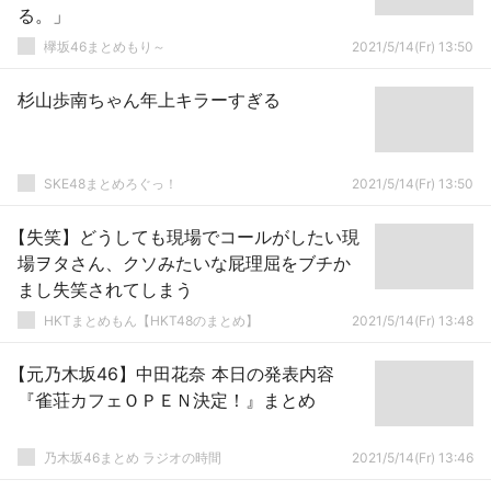
る。」
欅坂46まとめもり～
2021/5/14(Fr) 13:50
杉山歩南ちゃん年上キラーすぎる
SKE48まとめろぐっ！
2021/5/14(Fr) 13:50
【失笑】どうしても現場でコールがしたい現
場ヲタさん、クソみたいな屁理屈をブチか
まし失笑されてしまう
HKTまとめもん【HKT48のまとめ】
2021/5/14(Fr) 13:48
【元乃木坂46】中田花奈 本日の発表内容
『雀荘カフェＯＰＥＮ決定！』まとめ
乃木坂46まとめ ラジオの時間
2021/5/14(Fr) 13:46