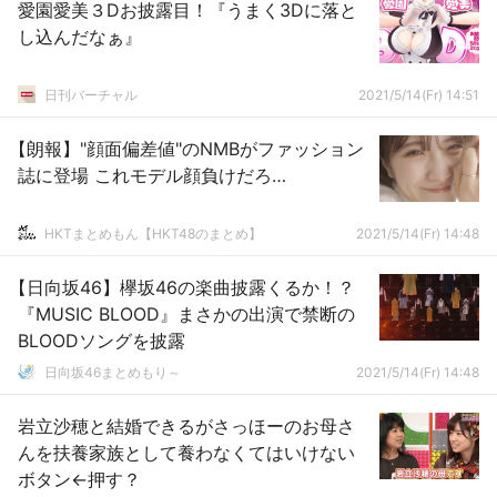
愛園愛美３Dお披露目！『うまく3Dに落と
し込んだなぁ』
日刊バーチャル
2021/5/14(Fr) 14:51
【朗報】"顔面偏差値"のNMBがファッション
誌に登場 これモデル顔負けだろ…
HKTまとめもん【HKT48のまとめ】
2021/5/14(Fr) 14:48
【日向坂46】欅坂46の楽曲披露くるか！？
『MUSIC BLOOD』まさかの出演で禁断の
BLOODソングを披露
日向坂46まとめもり～
2021/5/14(Fr) 14:48
岩立沙穂と結婚できるがさっほーのお母さ
んを扶養家族として養わなくてはいけない
ボタン←押す？