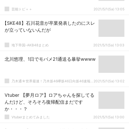
芸能トピ＋＋
2021/5/1(Sa) 13:05
【SKE48】石川花音が卒業発表したのにスレ
が立っていないんだが
地下帝国-AKB48まとめ
2021/5/1(Sa) 13:03
北川悠理、1日でモバメ21通送る暴挙wwww
乃木通☆世界最速！乃木坂46欅坂46日向坂46速報まとめ
2021/5/1(Sa) 13:02
Vtuber 【夢月ロア】ロアちゃんを探してる
んだけど、そろそろ復帰配信まだです
か・・・？
Vtuberまとめてみました
2021/5/1(Sa) 13:00