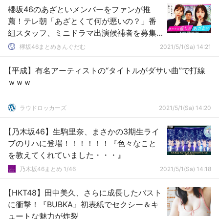
櫻坂46のあざといメンバーをファンが推
薦！テレ朝「あざとくて何が悪いの？」番
組スタッフ、ミニドラマ出演候補者を募集
中
欅坂46まとめきんぐだむ
2021/5/1(Sa) 14:21
【平成】有名アーティストの“タイトルがダサい曲”で打線
ｗｗｗ
ラウドロッカーズ
2021/5/1(Sa) 14:20
【乃木坂46】生駒里奈、まさかの3期生ライ
ブのリハに登場！！！！！！『色々なこと
を教えてくれていました・・・』
乃木坂46まとめ 1/46
2021/5/1(Sa) 14:18
【HKT48】田中美久、さらに成長したバスト
に衝撃！『BUBKA』初表紙でセクシー＆キ
ュートな魅力が炸裂