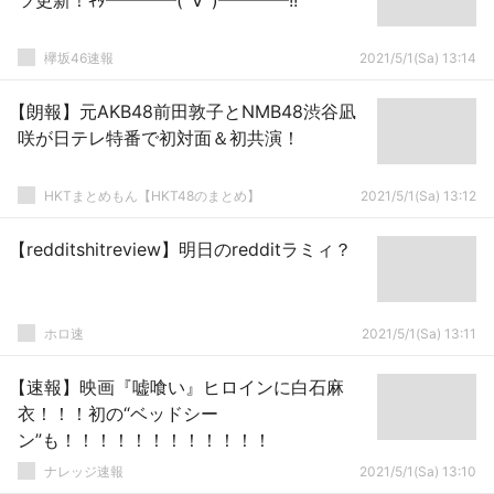
ツ更新！ｷﾀ━━━━(ﾟ∀ﾟ)━━━━!!
欅坂46速報
2021/5/1(Sa) 13:14
【朗報】元AKB48前田敦子とNMB48渋谷凪
咲が日テレ特番で初対面＆初共演！
HKTまとめもん【HKT48のまとめ】
2021/5/1(Sa) 13:12
【redditshitreview】明日のredditラミィ？
ホロ速
2021/5/1(Sa) 13:11
【速報】映画『嘘喰い』ヒロインに白石麻
衣！！！初の“ベッドシー
ン”も！！！！！！！！！！！！
ナレッジ速報
2021/5/1(Sa) 13:10