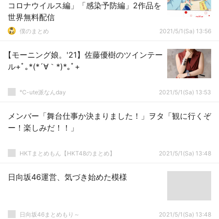
コロナウイルス編」「感染予防編」2作品を
世界無料配信
僕のまとめ
2021/5/1(Sa) 13:56
【モーニング娘。'21】佐藤優樹のツインテー
ル+ﾟ｡*(*´∀｀*)*｡ﾟ+
℃-ute派なんday
2021/5/1(Sa) 13:53
メンバー「舞台仕事か決まりました！」ヲタ「観に行くぞ
ー！楽しみだ！！」
HKTまとめもん【HKT48のまとめ】
2021/5/1(Sa) 13:48
日向坂46運営、気づき始めた模様
日向坂46まとめもり～
2021/5/1(Sa) 13:48