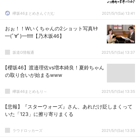
欅坂46まとめきんぐだむ
2021/5/1(Sa) 13:41
おぉ！！Wいくちゃんの2ショット写真ｷﾀ
━(ﾟ∀ﾟ)━!!!!!【乃木坂46】
坂道G情報通
2021/5/1(Sa) 13:37
【櫻坂46】渡邉理佐vs増本綺良！夏鈴ちゃん
の取り合いが始まるwww
欅坂46まとめもり～
2021/5/1(Sa) 13:35
【悲報】『スターウォーズ』さん、あれだけ貶しまくって
いた「123」に擦り寄りまくる
ラウドロッカーズ
2021/5/1(Sa) 13:35