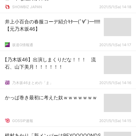
SHOWBIZ JAPAN
2021/5/1(Sa) 14:18
井上小百合の春服コーデ紹介ｷﾀ━(ﾟ∀ﾟ)━!!!!!
【元乃木坂46】
坂道G情報通
2021/5/1(Sa) 14:17
【乃木坂46】出演しまくりだな！！！ 流
石、山下美月！！！！！！
乃木坂46まとめの「ま」
2021/5/1(Sa) 14:16
かっぱ巻き最初に考えた奴ｗｗｗｗｗｗｗ
GOSSIP速報
2021/5/1(Sa) 14:15
植村あかり「新メンバーはBEYOOOOONDS