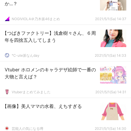
か...？
NOGIVIOLA＠乃木坂46まとめ
2021/5/1(Sa) 14:37
【つばきファクトリー】浅倉樹々さん、６周
年を四捨五入してしまう
℃-ute派なんday
2021/5/1(Sa) 14:33
Vtuber ホロメンのキャラデザ絵師で一番の
大物と言えば？
Vtuberまとめてみました
2021/5/1(Sa) 14:31
【画像】美人ママの水着、えちすぎる
芸能人の気になる噂
2021/5/1(Sa) 14:30