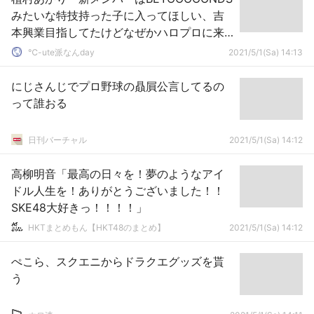
みたいな特技持った子に入ってほしい、吉
本興業目指してたけどなぜかハロプロに来
たみたいな」
℃-ute派なんday
2021/5/1(Sa) 14:13
にじさんじでプロ野球の贔屓公言してるの
って誰おる
日刊バーチャル
2021/5/1(Sa) 14:12
高柳明音「最高の日々を！夢のようなアイ
ドル人生を！ありがとうございました！！
SKE48大好きっ！！！！」
HKTまとめもん【HKT48のまとめ】
2021/5/1(Sa) 14:12
ぺこら、スクエニからドラクエグッズを貰
う