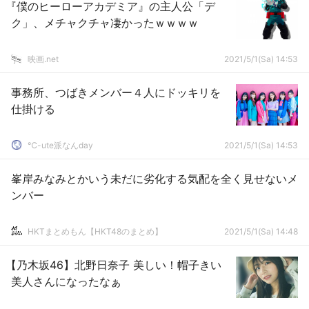
『僕のヒーローアカデミア』の主人公「デ
ク」、メチャクチャ凄かったｗｗｗｗ
映画.net
2021/5/1(Sa) 14:53
事務所、つばきメンバー４人にドッキリを
仕掛ける
℃-ute派なんday
2021/5/1(Sa) 14:53
峯岸みなみとかいう未だに劣化する気配を全く見せないメ
ンバー
HKTまとめもん【HKT48のまとめ】
2021/5/1(Sa) 14:48
【乃木坂46】北野日奈子 美しい！帽子きい
美人さんになったなぁ