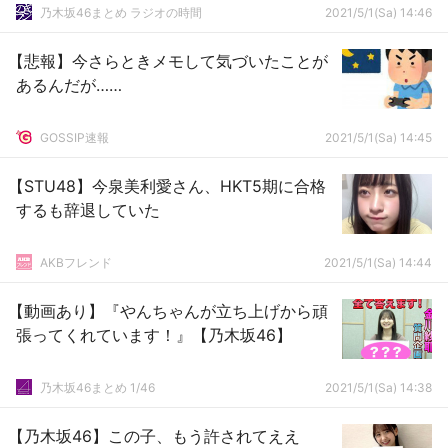
乃木坂46まとめ ラジオの時間
2021/5/1(Sa) 14:46
【悲報】今さらときメモして気づいたことが
あるんだが……
GOSSIP速報
2021/5/1(Sa) 14:45
【STU48】今泉美利愛さん、HKT5期に合格
するも辞退していた
AKBフレンド
2021/5/1(Sa) 14:44
【動画あり】『やんちゃんが立ち上げから頑
張ってくれています！』【乃木坂46】
乃木坂46まとめ 1/46
2021/5/1(Sa) 14:38
【乃木坂46】この子、もう許されてええ