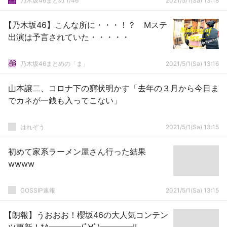
乃木坂46まとめ 1/46
2021/5/1(Sa) 13:18
【乃木坂46】こんな所に・・・！？ Mステ
出演は予言されていた・・・・・
乃木坂46まとめの「ま」
2021/5/1(Sa) 13:16
山本譲二、コロナ下の窮状明かす「去年の３月から今日ま
でカネが一銭も入ってこない」
はれぞう
2021/5/1(Sa) 13:15
初めて家系ラーメン屋さん行った結果
wwww
GOSSIP速報
2021/5/1(Sa) 13:15
【朗報】うおおお！櫻坂46の大人気コンテン