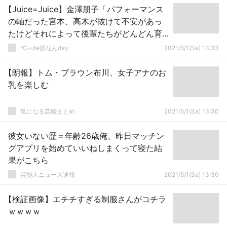
【Juice=Juice】金澤朋子「パフォーマンス
の軸だった宮本、高木が抜けて不安があっ
たけどそれによって後輩たちがどんどん育
っている感じがする」
℃-ute派なんday
2021/5/1(Sa) 13:33
【朗報】トム・ブラウン布川、女子アナのお
乳を楽しむ
気になる芸能まとめ
2021/5/1(Sa) 13:30
彼女いない歴＝年齢26歳俺、昨日マッチン
グアプリを始めていいねしまくって寝た結
果がこちら
芸能人ニュース速報
2021/5/1(Sa) 13:30
【検証画像】エチチすぎる制服さんがコチラ
ｗｗｗｗ