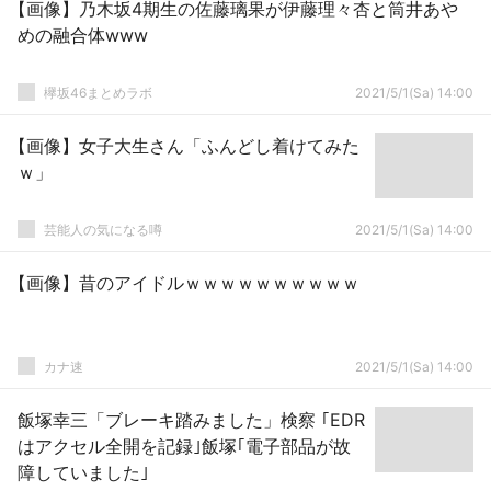
【画像】乃木坂4期生の佐藤璃果が伊藤理々杏と筒井あや
めの融合体www
欅坂46まとめラボ
2021/5/1(Sa) 14:00
【画像】女子大生さん「ふんどし着けてみた
ｗ」
芸能人の気になる噂
2021/5/1(Sa) 14:00
【画像】昔のアイドルｗｗｗｗｗｗｗｗｗｗ
カナ速
2021/5/1(Sa) 14:00
飯塚幸三「ブレーキ踏みました」検察 ｢EDR
はアクセル全開を記録｣飯塚｢電子部品が故
障していました｣