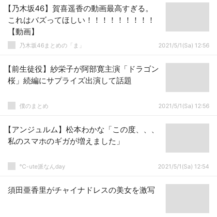
【乃木坂46】賀喜遥香の動画最高すぎる。
これはバズってほしい！！！！！！！！！
【動画】
乃木坂46まとめの「ま」
2021/5/1(Sa) 12:56
【前生徒役】紗栄子が阿部寛主演「ドラゴン
桜」続編にサプライズ出演して話題
僕のまとめ
2021/5/1(Sa) 12:56
【アンジュルム】松本わかな「この度、、、
私のスマホのギガが増えました」
℃-ute派なんday
2021/5/1(Sa) 12:54
須田亜香里がチャイナドレスの美女を激写