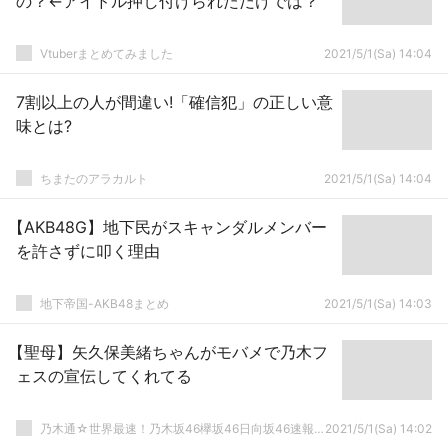
の？←アイドル押し付けられただけでは？
Vtuberまとめてみました
2021/5/1(Sa) 14:04
7割以上の人が間違い!「確信犯」の正しい意
味とは?
ちまたのアラカルト
2021/5/1(Sa) 14:04
【AKB48G】地下民がスキャンダルメンバー
を許さずに叩く理由
地下帝国-AKB48まとめ
2021/5/1(Sa) 14:03
【聖母】矢久保美緒ちゃんがモバメで乃木フ
ェスの宣伝してくれてる
乃木通☆世界最速！乃木坂46欅坂46日向坂46速報まとめ
2021/5/1(Sa) 14:02