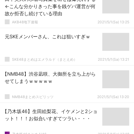
←こんな分かりきった事を銭ゲバ運営が何
故か拒否し続けている理由
AKB48地下速報
2021/5/1(Sa) 13:25
元SKEメンバーさん、これは狙いすぎｗ
SKE48まとめはエメラルド（まとえめ）
2021/5/1(Sa) 13:21
【NMB48】渋谷凪咲、大御所を立ち上がら
せてしまうｗｗｗｗｗ
NMB48まとめスピリッツ
2021/5/1(Sa) 13:20
【乃木坂46】生田絵梨花、イケメンと2ショ
ット！！！お似合いすぎてツラい・・・