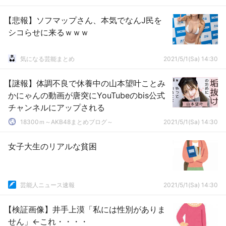
【悲報】ソフマップさん、本気でなんJ民を
シコらせに来るｗｗｗ
気になる芸能まとめ
2021/5/1(Sa) 14:30
【謎報】体調不良で休養中の山本望叶ことみ
かにゃんの動画が唐突にYouTubeのbis公式
チャンネルにアップされる
18300ｍ～AKB48まとめブログ～
2021/5/1(Sa) 14:30
女子大生のリアルな貧困
芸能人ニュース速報
2021/5/1(Sa) 14:30
【検証画像】井手上漠「私には性別がありま
せん」←これ・・・・