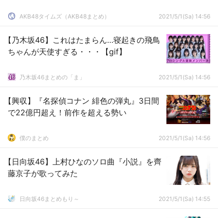
AKB48タイムズ（AKB48まとめ）
2021/5/1(Sa) 14:56
【乃木坂46】これはたまらん…寝起きの飛鳥
ちゃんが天使すぎる・・・【gif】
乃木坂46まとめの「ま」
2021/5/1(Sa) 14:56
【興収】『名探偵コナン 緋色の弾丸』3日間
で22億円超え！前作を超える勢い
僕のまとめ
2021/5/1(Sa) 14:56
【日向坂46】上村ひなのソロ曲『小説』を齊
藤京子が歌ってみた
日向坂46まとめもり～
2021/5/1(Sa) 14:55