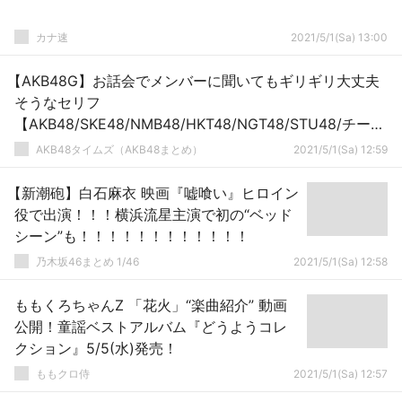
カナ速
2021/5/1(Sa) 13:00
【AKB48G】お話会でメンバーに聞いてもギリギリ大丈夫
そうなセリフ
【AKB48/SKE48/NMB48/HKT48/NGT48/STU48/チーム
8】
AKB48タイムズ（AKB48まとめ）
2021/5/1(Sa) 12:59
【新潮砲】白石麻衣 映画『嘘喰い』ヒロイン
役で出演！！！横浜流星主演で初の“ベッド
シーン”も！！！！！！！！！！！！
乃木坂46まとめ 1/46
2021/5/1(Sa) 12:58
ももくろちゃんZ 「花火」“楽曲紹介” 動画
公開！童謡ベストアルバム『どうようコレ
クション』5/5(水)発売！
ももクロ侍
2021/5/1(Sa) 12:57