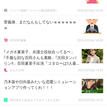
ミーハー総研（ミーハー総合研究所）
2021/5/1(Sa) 14:30
菅義偉、まだなんもしてないｗｗｗｗｗｗ
ｗ
GOSSIP速報
2021/5/1(Sa) 14:30
｢メガネ夏菜子、弁護士役似合ってる〜」
｢不服な顔な百田さんも素敵」｢次回タンバ
リン!!」百田夏菜子出演『コタローは1人暮
らし 第2話』実況まとめ！
ももクロ侍
2021/5/1(Sa) 14:27
乃木坂や日向坂みたいな恋愛シミュレーシ
ョンアプリ作ってくれ！！！
SKE48まとめはエメラルド（まとえめ）
2021/5/1(Sa) 14:21