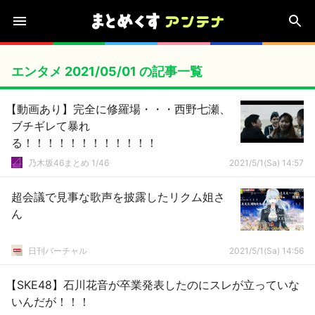
エンタメ 2021/05/01 の記事一覧
【動画あり】完全に修羅場・・・西野七瀬、
ブチギレて暴れ
る！！！！！！！！！！！！
乃木坂46まとめ 1/46
2021/5/1(Sa) 14:57
超会議で見事な歌声を披露したリクム姐さ
ん
日刊バーチャル
2021/5/1(Sa) 14:56
【SKE48】石川花音が卒業発表したのにスレが立っていな
いんだが！！！