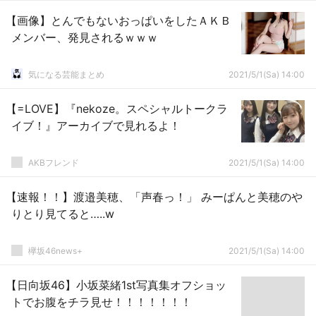
【画像】とんでもないおっぱいをしたＡＫＢ
メンバー、発見されるｗｗｗ
気になる芸能まとめ
2021/5/1(Sa) 14:00
【=LOVE】『nekoze。スペシャルトークラ
イブ！』アーカイブで見れるよ！
AKBフレンド
2021/5/1(Sa) 14:00
【速報！！】渡邉美穂、「声春っ！」 みーぱんと美穂のや
りとり見てると…..w
欅坂46news+
2021/5/1(Sa) 14:00
【日向坂46】小坂菜緒1st写真集オフショッ
トでお腹をチラ見せ！！！！！！！