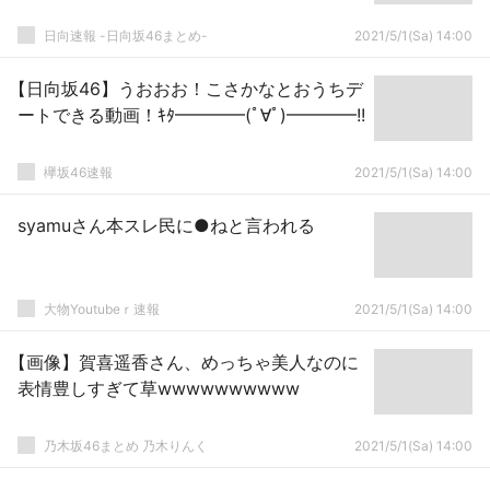
日向速報 -日向坂46まとめ-
2021/5/1(Sa) 14:00
【日向坂46】うおおお！こさかなとおうちデ
ートできる動画！ｷﾀ━━━━(ﾟ∀ﾟ)━━━━!!
欅坂46速報
2021/5/1(Sa) 14:00
syamuさん本スレ民に●ねと言われる
大物Youtubeｒ速報
2021/5/1(Sa) 14:00
【画像】賀喜遥香さん、めっちゃ美人なのに
表情豊しすぎて草wwwwwwwwww
乃木坂46まとめ 乃木りんく
2021/5/1(Sa) 14:00