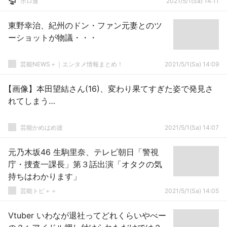
ホロ速
2021/5/1(Sa) 14:11
東野幸治、紀州のドン・ファン元妻とのツ
ーショットが物議・・・
芸能NEWS＋｜エンタメ情報まとめ！
2021/5/1(Sa) 14:09
【画像】本田望結さん(16)、変わり果てすぎた姿で発見さ
れてしまう…
芸能かめはめ波
2021/5/1(Sa) 14:07
元乃木坂46 生駒里奈、テレビ朝日「警視
庁・捜査一課長」第３話出演「オタクの気
持ちはわかります」
芸能トピ＋＋
2021/5/1(Sa) 14:05
Vtuber いわなが退社ってどれくらいやべー