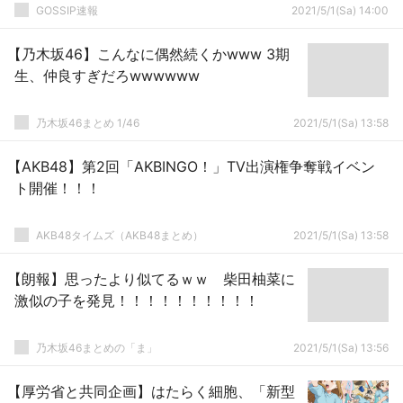
GOSSIP速報
2021/5/1(Sa) 14:00
【乃木坂46】こんなに偶然続くかwww 3期
生、仲良すぎだろwwwwww
乃木坂46まとめ 1/46
2021/5/1(Sa) 13:58
【AKB48】第2回「AKBINGO！」TV出演権争奪戦イベン
ト開催！！！
AKB48タイムズ（AKB48まとめ）
2021/5/1(Sa) 13:58
【朗報】思ったより似てるｗｗ 柴田柚菜に
激似の子を発見！！！！！！！！！！
乃木坂46まとめの「ま」
2021/5/1(Sa) 13:56
【厚労省と共同企画】はたらく細胞、「新型