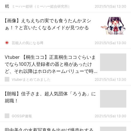
ミーハー総研（ミーハー総合研究所）
2021/5/1(Sa) 13:30
【画像】えちえちの実でも食うたんかヌシ
ぁ！？と言いたくなるメイドが見つかる
芸能人の気になる噂
2021/5/1(Sa) 13:30
Vtuber 【桐生ココ】正直桐生ココぐらいま
でなら100万人登録者の器と格があったけ
ど、それ以降はホロのネームバリューで時
間経てば100万行くよな
Vtuberまとめてみました
2021/5/1(Sa) 13:30
【朗報】佳子さま、超人気団体「ろうあ」に
就職！
GOSSIP速報
2021/5/1(Sa) 13:30
田中美久の水着写真集を出せば爆売れする