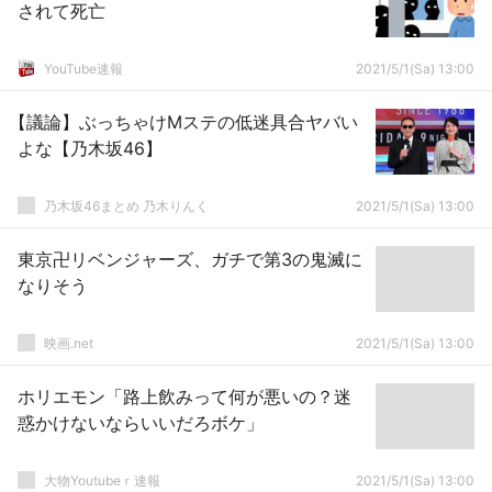
されて死亡
YouTube速報
2021/5/1(Sa) 13:00
【議論】ぶっちゃけMステの低迷具合ヤバい
よな【乃木坂46】
乃木坂46まとめ 乃木りんく
2021/5/1(Sa) 13:00
東京卍リベンジャーズ、ガチで第3の鬼滅に
なりそう
映画.net
2021/5/1(Sa) 13:00
ホリエモン「路上飲みって何が悪いの？迷
惑かけないならいいだろボケ」
大物Youtubeｒ速報
2021/5/1(Sa) 13:00