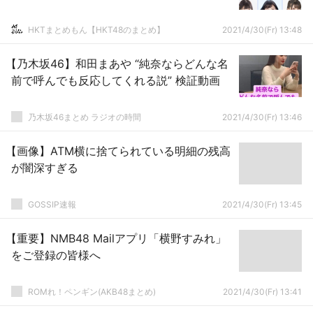
HKTまとめもん【HKT48のまとめ】
2021/4/30(Fr) 13:48
【乃木坂46】和田まあや “純奈ならどんな名
前で呼んでも反応してくれる説” 検証動画
乃木坂46まとめ ラジオの時間
2021/4/30(Fr) 13:46
【画像】ATM横に捨てられている明細の残高
が闇深すぎる
GOSSIP速報
2021/4/30(Fr) 13:45
【重要】NMB48 Mailアプリ「横野すみれ」
をご登録の皆様へ
ROMれ！ペンギン(AKB48まとめ)
2021/4/30(Fr) 13:41