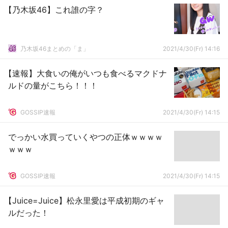
【乃木坂46】これ誰の字？
乃木坂46まとめの「ま」
2021/4/30(Fr) 14:16
【速報】大食いの俺がいつも食べるマクドナ
ルドの量がこちら！！！
GOSSIP速報
2021/4/30(Fr) 14:15
でっかい水買っていくやつの正体ｗｗｗｗ
ｗｗｗ
GOSSIP速報
2021/4/30(Fr) 14:15
【Juice=Juice】松永里愛は平成初期のギャ
ルだった！