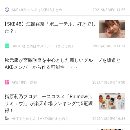
AKB48タイムズ（AKB48まとめ）
2021/4/30(Fr) 14:56
【SKE48】江籠裕奈「ポニーテル、好きでし
た？」
SKE48まとめはエメラルド（まとえめ）
2021/4/30(Fr) 14:51
秋元康が宮脇咲良を中心とした新しいグループを坂道と
AKBメンバーから作る可能性・・・
AKB48地下速報
2021/4/30(Fr) 14:50
指原莉乃プロデュースコスメ「Ririmew(リ
リミュウ)」が楽天市場ランキングで5冠獲
得！
HKTまとめもん【HKT48のまとめ】
2021/4/30(Fr) 14:48