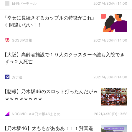
日刊バーチャル
2021/4/30(Fr) 14:00
『幸せに長続きするカップルの特徴がこれ』
←間違いない！！
GOSSIP速報
2021/4/30(Fr) 14:00
【大阪】高齢者施設で１９人のクラスター→誰も入院でき
ず→２人死亡
カナ速
2021/4/30(Fr) 14:00
【悲報】乃木坂46のスロット打ったんだがｗ
ｗｗｗｗｗｗｗｗ
NOGIVIOLA＠乃木坂46まとめ
2021/4/30(Fr) 13:58
【乃木坂46】太ももがあああ！！！賀喜遥