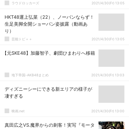
ラウドロッカーズ
2021/4/30(Fr) 13:05
HKT48運上弘菜（22）、ノーバンならず！
生足美脚全開ショーパン姿披露（動画あ
り）
芸能トピ＋＋
2021/4/30(Fr) 13:05
【元SKE48】加藤智子、劇団ひまわりへ移籍
地下帝国-AKB48まとめ
2021/4/30(Fr) 13:03
ディズニーシーにできる新エリアの様子が
凄すぎる
映画.net
2021/4/30(Fr) 13:00
真田広之VS.魔界からの刺客！実写『モータ