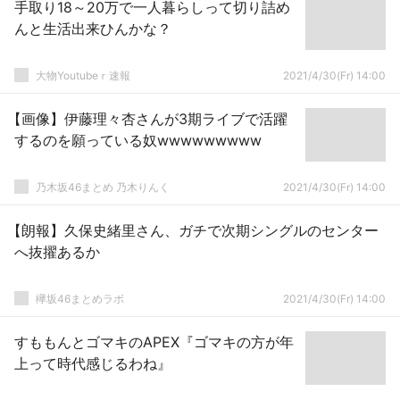
手取り18～20万で一人暮らしって切り詰め
んと生活出来ひんかな？
大物Youtubeｒ速報
2021/4/30(Fr) 14:00
【画像】伊藤理々杏さんが3期ライブで活躍
するのを願っている奴wwwwwwwww
乃木坂46まとめ 乃木りんく
2021/4/30(Fr) 14:00
【朗報】久保史緒里さん、ガチで次期シングルのセンター
へ抜擢あるか
欅坂46まとめラボ
2021/4/30(Fr) 14:00
すももんとゴマキのAPEX『ゴマキの方が年
上って時代感じるわね』