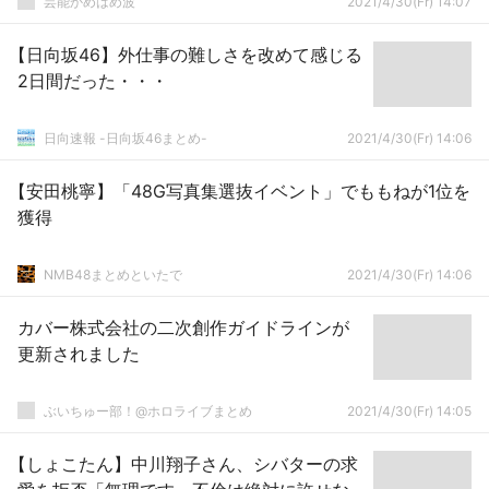
芸能かめはめ波
2021/4/30(Fr) 14:07
【日向坂46】外仕事の難しさを改めて感じる
2日間だった・・・
日向速報 -日向坂46まとめ-
2021/4/30(Fr) 14:06
【安田桃寧】「48G写真集選抜イベント」でももねが1位を
獲得
NMB48まとめといたで
2021/4/30(Fr) 14:06
カバー株式会社の二次創作ガイドラインが
更新されました
ぶいちゅー部！@ホロライブまとめ
2021/4/30(Fr) 14:05
【しょこたん】中川翔子さん、シバターの求