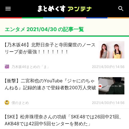
エンタメ 2021/04/30 の記事一覧
【乃木坂46】北野日奈子と寺田蘭世のノース
リーブ姿が最強！！！！！！！
乃木坂46まとめの「ま」
2021/4/30(Fr) 14:56
【衝撃】二宮和也のYouTube『ジャにのちゃ
んねる』記録的速さで登録者数200万人突破
僕のまとめ
2021/4/30(Fr) 14:56
【SKE】松井珠理奈さんの功績「SKE48では26回中21回、
AKB48では42回中5回センターを努めた」