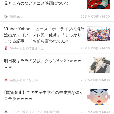
見どころのないアニメ映画について
映画.net
2021/4/30(Fr) 14:30
Vtuber Yahoo!ニュース「ホロライブの海外
進出がスゴい」スレ民「健常」「しっかり
してる記事」「お前ら言われてんぞ」
Vtuberまとめてみました
2021/4/30(Fr) 14:30
明日花キララの父親、クッソヤバいｗｗｗ
ｗｗ
芸能人の気になる噂
2021/4/30(Fr) 14:30
【閲覧禁止】この男子中学生の未成熟な体が
コチラｗｗｗｗ
ミーハー総研（ミーハー総合研究所）
2021/4/30(Fr) 14:30