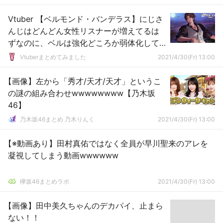
Vtuber 【ベルモンド・バンデラス】にじさ
んじはどんどん女性リスナーが増えてるは
ずなのに、ベルは強化どころか弱体化して
るのは何故？
Vtuberまとめてみました
2021/4/30(Fr) 13:00
【画像】左から「秀才/天才/天才」というこ
の謎の組み合わせwwwwwwww【乃木坂
46】
乃木坂46まとめ 乃木りんく
2021/4/30(Fr) 13:00
【※動画あり】田村真佑ではなく全員が早川聖来のアレを
凝視してしまう動画wwwwww
欅坂46まとめラボ
2021/4/30(Fr) 13:00
【画像】田中美久ちゃんのデカパイ、止まら
ない！！