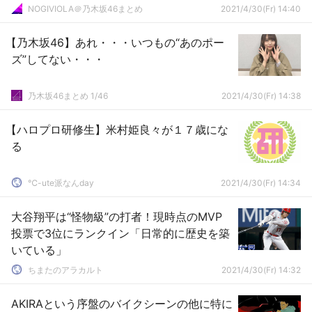
NOGIVIOLA＠乃木坂46まとめ
2021/4/30(Fr) 14:40
【乃木坂46】あれ・・・いつもの“あのポー
ズ”してない・・・
乃木坂46まとめ 1/46
2021/4/30(Fr) 14:38
【ハロプロ研修生】米村姫良々が１７歳にな
る
℃-ute派なんday
2021/4/30(Fr) 14:34
大谷翔平は“怪物級”の打者！現時点のMVP
投票で3位にランクイン「日常的に歴史を築
いている」
ちまたのアラカルト
2021/4/30(Fr) 14:32
AKIRAという序盤のバイクシーンの他に特に