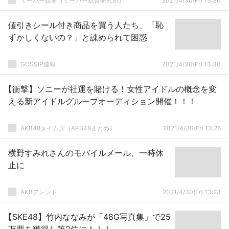
ミーハー総研（ミーハー総合研究所）
2021/4/30(Fr) 13:30
値引きシール付き商品を買う人たち、「恥
ずかしくないの？」と諌められて困惑
GOSSIP速報
2021/4/30(Fr) 13:30
【衝撃】ソニーが社運を賭ける！女性アイドルの概念を変
える新アイドルグループオーディション開催！！！
AKB48タイムズ（AKB48まとめ）
2021/4/30(Fr) 13:26
横野すみれさんのモバイルメール、一時休
止に
AKBフレンド
2021/4/30(Fr) 13:23
【SKE48】竹内ななみが「48G写真集」で25