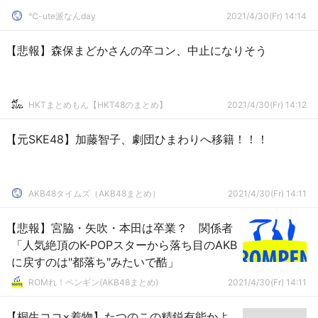
℃-ute派なんday
2021/4/30(Fr) 14:14
【悲報】森保まどかさんの卒コン、中止になりそう
HKTまとめもん【HKT48のまとめ】
2021/4/30(Fr) 14:12
【元SKE48】加藤智子、劇団ひまわりへ移籍！！！
AKB48タイムズ（AKB48まとめ）
2021/4/30(Fr) 14:11
【悲報】宮脇・矢吹・本田は卒業？ 関係者
「人気絶頂のK-POPスターから落ち目のAKB
に戻すのは"都落ち"みたいで酷」
ROMれ！ペンギン(AKB48まとめ)
2021/4/30(Fr) 14:11
【桐生ココ×着物】たつのこの精鋭有能かよ