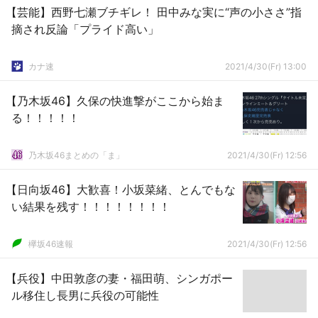
【芸能】西野七瀬ブチギレ！ 田中みな実に“声の小ささ”指
摘され反論「プライド高い」
カナ速
2021/4/30(Fr) 13:00
【乃木坂46】久保の快進撃がここから始ま
る！！！！！
乃木坂46まとめの「ま」
2021/4/30(Fr) 12:56
【日向坂46】大歓喜！小坂菜緒、とんでもな
い結果を残す！！！！！！！！
欅坂46速報
2021/4/30(Fr) 12:56
【兵役】中田敦彦の妻・福田萌、シンガポー
ル移住し長男に兵役の可能性