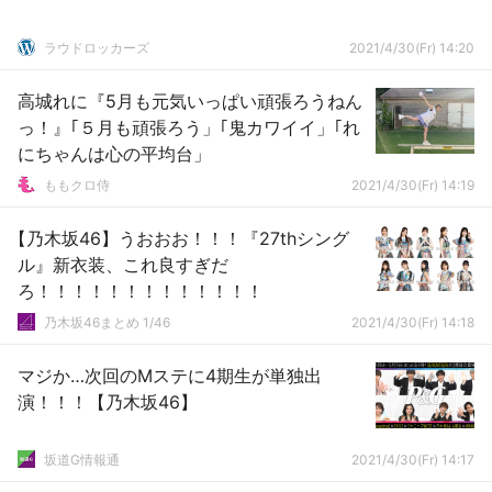
ラウドロッカーズ
2021/4/30(Fr) 14:20
高城れに『5月も元気いっぱい頑張ろうねん
っ！』｢５月も頑張ろう」｢鬼カワイイ」｢れ
にちゃんは心の平均台」
ももクロ侍
2021/4/30(Fr) 14:19
【乃木坂46】うおおお！！！『27thシング
ル』新衣装、これ良すぎだ
ろ！！！！！！！！！！！！！
乃木坂46まとめ 1/46
2021/4/30(Fr) 14:18
マジか…次回のMステに4期生が単独出
演！！！【乃木坂46】
坂道G情報通
2021/4/30(Fr) 14:17