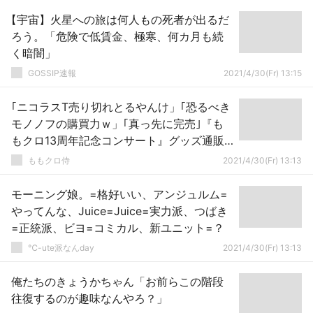
【宇宙】火星への旅は何人もの死者が出るだ
ろう。「危険で低賃金、極寒、何カ月も続
く暗闇」
GOSSIP速報
2021/4/30(Fr) 13:15
｢ニコラスT売り切れとるやんけ」｢恐るべき
モノノフの購買力ｗ」｢真っ先に完売｣『も
もクロ13周年記念コンサート』グッズ通販
スタート！
ももクロ侍
2021/4/30(Fr) 13:13
モーニング娘。=格好いい、アンジュルム=
やってんな、Juice=Juice=実力派、つばき
=正統派、ビヨ=コミカル、新ユニット=？
℃-ute派なんday
2021/4/30(Fr) 13:13
俺たちのきょうかちゃん「お前らこの階段
往復するのが趣味なんやろ？」