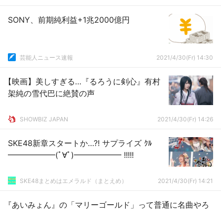
SONY、前期純利益+1兆2000億円
芸能人ニュース速報
2021/4/30(Fr) 14:30
【映画】美しすぎる…『るろうに剣心』有村
架純の雪代巴に絶賛の声
SHOWBIZ JAPAN
2021/4/30(Fr) 14:26
SKE48新章スタートか…?! サプライズ ｸﾙ
━━━━━━(ﾟ∀ﾟ)━━━━━━ !!!!!
SKE48まとめはエメラルド（まとえめ）
2021/4/30(Fr) 14:21
『あいみょん』の「マリーゴールド」って普通に名曲やろ