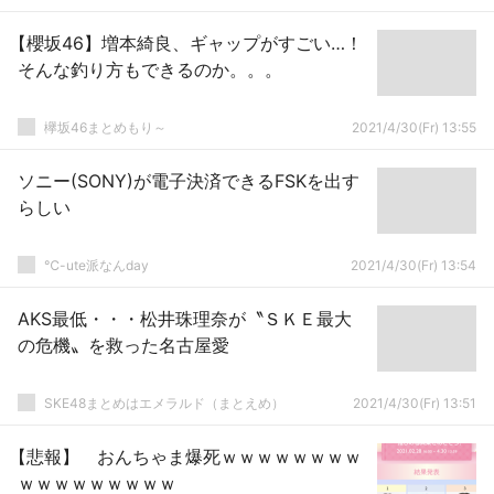
【櫻坂46】増本綺良、ギャップがすごい…！
そんな釣り方もできるのか。。。
欅坂46まとめもり～
2021/4/30(Fr) 13:55
ソニー(SONY)が電子決済できるFSKを出す
らしい
℃-ute派なんday
2021/4/30(Fr) 13:54
AKS最低・・・松井珠理奈が〝ＳＫＥ最大
の危機〟を救った名古屋愛
SKE48まとめはエメラルド（まとえめ）
2021/4/30(Fr) 13:51
【悲報】 おんちゃま爆死ｗｗｗｗｗｗｗｗ
ｗｗｗｗｗｗｗｗｗ