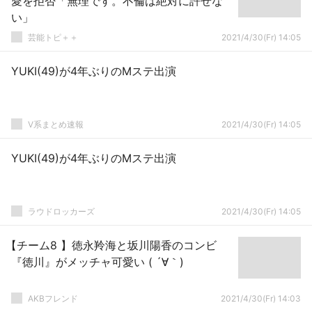
愛を拒否「無理です。不倫は絶対に許せな
い」
芸能トピ＋＋
2021/4/30(Fr) 14:05
YUKI(49)が4年ぶりのMステ出演
V系まとめ速報
2021/4/30(Fr) 14:05
YUKI(49)が4年ぶりのMステ出演
ラウドロッカーズ
2021/4/30(Fr) 14:05
【チーム8 】徳永羚海と坂川陽香のコンビ
『徳川』がメッチャ可愛い ( ´∀｀)
AKBフレンド
2021/4/30(Fr) 14:03