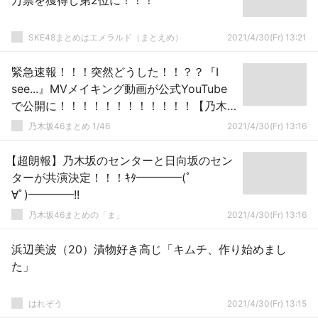
万票を獲得し第2位に！！！
SKE48まとめはエメラルド（まとえめ）
2021/4/30(Fr) 13:21
緊急速報！！！突然どうした！！？？『I
see...』MVメイキング動画が公式YouTube
で公開に！！！！！！！！！！！！【乃木
坂46】
乃木坂46まとめ 1/46
2021/4/30(Fr) 13:16
【超朗報】乃木坂のセンターと日向坂のセン
ターが共演決定！！！ｷﾀ━━━━(ﾟ
∀ﾟ)━━━━!!
乃木坂46まとめの「ま」
2021/4/30(Fr) 13:16
浜辺美波（20）漬物好き高じ「キムチ、作り始めまし
た」
はれぞう
2021/4/30(Fr) 13:15