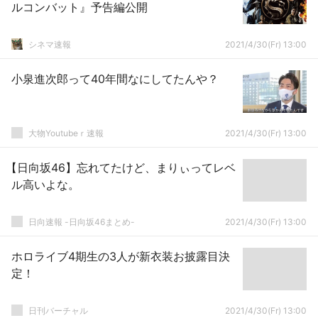
ルコンバット』予告編公開
シネマ速報
2021/4/30(Fr) 13:00
小泉進次郎って40年間なにしてたんや？
大物Youtubeｒ速報
2021/4/30(Fr) 13:00
【日向坂46】忘れてたけど、まりぃってレベ
ル高いよな。
日向速報 -日向坂46まとめ-
2021/4/30(Fr) 13:00
ホロライブ4期生の3人が新衣装お披露目決
定！
日刊バーチャル
2021/4/30(Fr) 13:00