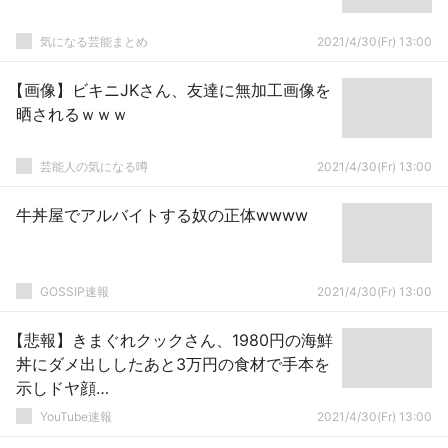
気になる芸能まとめ
2021/4/30(Fr) 13:00
【画像】ビキニJKさん、友達に無加工画像を
晒されるｗｗｗ
芸能人の気になる噂
2021/4/30(Fr) 13:00
牛丼屋でアルバイトする奴の正体wwww
GOSSIP速報
2021/4/30(Fr) 13:00
【悲報】きまぐれクックさん、1980円の海鮮
丼にダメ出ししたあと3万円の食材で手本を
示しドヤ顔…
YouTube速報
2021/4/30(Fr) 13:00