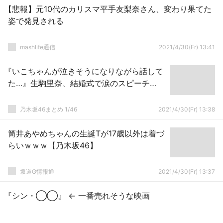
【悲報】元10代のカリスマ平手友梨奈さん、変わり果てた
姿で発見される
mashlife通信
2021/4/30(Fr) 13:41
『いこちゃんが泣きそうになりながら話して
た…』生駒里奈、結婚式で涙のスピーチ…
乃木坂46まとめ 1/46
2021/4/30(Fr) 13:38
筒井あやめちゃんの生誕Tが17歳以外は着づ
らいｗｗｗ【乃木坂46】
坂道G情報通
2021/4/30(Fr) 13:37
『シン・◯◯』 ← 一番売れそうな映画