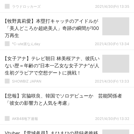
ラウドロッカーズ
2021/4/30(Fr) 13:35
【牧野真莉愛】本塁打キャッチのアイドルが
「美人どころか超絶美人」奇跡の瞬間が100
万再生
℃-ute派なんday
2021/4/30(Fr) 13:34
【女子アナ】テレビ朝日 林美桜アナ、彼氏い
ない歴＝年齢の“日本一乙女な女子アナ”が人
生初グラビアで空想デートに挑戦！
SHOWBIZ JAPAN
2021/4/30(Fr) 13:33
【悲報】宮脇咲良、韓国でソロデビューか 芸能関係者
「彼女の影響力と人気を考慮」
AKB48地下速報
2021/4/30(Fr) 13:32
Vtuber 【雪城眞尋】まひまひの登録者推移