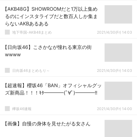
【AKB48G】SHOWROOMだと1万以上集め
るのにインスタライブだと数百人しか集ま
らないAKBあるある
地下帝国-AKB48まとめ
2021/4/30(Fr) 14:03
【日向坂46】こさかなが憧れる東京の街
wwww
日向坂46まとめもり～
2021/4/30(Fr) 14:03
【超速報】櫻坂46「BAN」オフィシャルグッ
ズ新商品！！！ｷﾀ━━━━(ﾟ∀ﾟ)━━━━!!
欅坂46速報
2021/4/30(Fr) 14:00
【画像】自慢の身体を見せたがる女さん