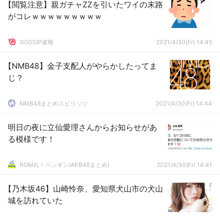
【閲覧注意】親ガチャZZを引いたワイの末路
がコレｗｗｗｗｗｗｗｗｗ
GOSSIP速報
2021/4/30(Fr) 14:45
【NMB48】金子支配人がやらかしたってま
じ？
NMB48まとめスピリッツ
2021/4/30(Fr) 14:44
明日の夜に立仙愛理さんからお知らせがあ
る模様です！
ROMれ！ペンギン(AKB48まとめ)
2021/4/30(Fr) 14:41
【乃木坂46】山崎怜奈、愛知県犬山市の犬山
城を訪れていた