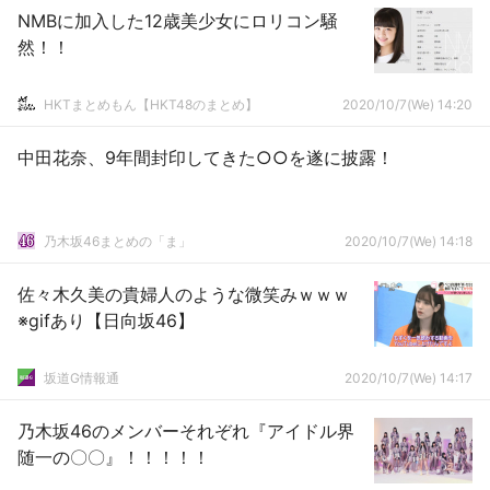
NMBに加入した12歳美少女にロリコン騒
然！！
HKTまとめもん【HKT48のまとめ】
2020/10/7(We) 14:20
中田花奈、9年間封印してきた○○を遂に披露！
乃木坂46まとめの「ま」
2020/10/7(We) 14:18
佐々木久美の貴婦人のような微笑みｗｗｗ
※gifあり【日向坂46】
坂道G情報通
2020/10/7(We) 14:17
乃木坂46のメンバーそれぞれ『アイドル界
随一の〇〇』！！！！！