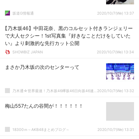
坂道G情報通
2020/10/7(We) 13:37
【乃木坂46】中田花奈、黒のコルセット付きランジェリー
で大人セクシー！1st写真集『好きなことだけをしていた
い』より刺激的な先行カット公開
SHOWBIZ JAPAN
2020/10/7(We) 13:34
まさか乃木坂の次のセンターって
乃木通☆世界最速！乃木坂46欅坂46日向坂46速報まとめ
2020/10/7(We) 13:32
梅山557たんの谷間が！！！！！！
18300ｍ～AKB48まとめブログ～
2020/10/7(We) 13:31