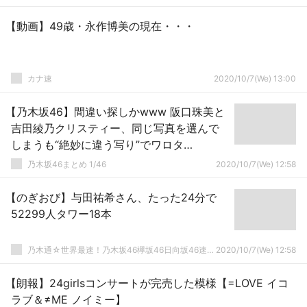
【動画】49歳・永作博美の現在・・・
カナ速
2020/10/7(We) 13:00
【乃木坂46】間違い探しかwww 阪口珠美と
吉田綾乃クリスティー、同じ写真を選んで
しまうも“絶妙に違う写り”でワロタ
wwwwww
乃木坂46まとめ 1/46
2020/10/7(We) 12:58
【のぎおび】与田祐希さん、たった24分で
52299人タワー18本
乃木通☆世界最速！乃木坂46欅坂46日向坂46速報まとめ
2020/10/7(We) 12:58
【朗報】24girlsコンサートが完売した模様【=LOVE イコ
ラブ＆≠ME ノイミー】