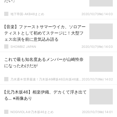
たい」
地下帝国-AKB48まとめ
2020/10/7(We) 14:03
【音楽】ファーストサマーウイカ、ソロアー
ティストとして初めてステージに！大型フ
ェス出演を前に意気込み語る
SHOWBIZ JAPAN
2020/10/7(We) 14:03
これで最も知名度あるメンバーが山崎怜奈
になったわけだが
乃木通☆世界最速！乃木坂46欅坂46日向坂46速報まとめ
2020/10/7(We) 14:02
【元乃木坂46】相楽伊織、デカくて浮き出て
る... ※画像あり
NOGIVIOLA＠乃木坂46まとめ
2020/10/7(We) 14:01