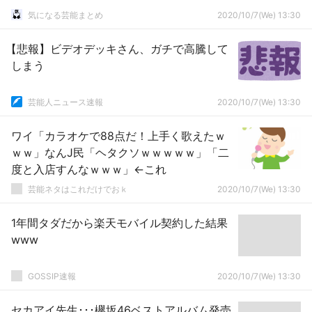
気になる芸能まとめ
2020/10/7(We) 13:30
【悲報】ビデオデッキさん、ガチで高騰して
しまう
芸能人ニュース速報
2020/10/7(We) 13:30
ワイ「カラオケで88点だ！上手く歌えたｗ
ｗｗ」なんJ民「ヘタクソｗｗｗｗｗ」「二
度と入店すんなｗｗｗ」←これ
芸能ネタはこれだけでおｋ
2020/10/7(We) 13:30
1年間タダだから楽天モバイル契約した結果
www
GOSSIP速報
2020/10/7(We) 13:30
セカアイ先生･･･欅坂46ベストアルバム発売