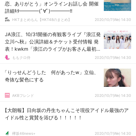
恋、ありがとう」オンラインお話し会 開催
詳細ｷﾀ━━━━(ﾟ∀ﾟ)━━━━!!
HKTまとめもん【HKT48のまとめ】
2020/10/7(We) 14:30
JA浪江、10/31開催の有観客ライブ『浪江発
立川へ秋』公演詳細＆チケット受付情報 発
表！kwkm「浪江のライブがお客さん最初だ
ね」
ももクロ侍
2020/10/7(We) 14:30
「りっせんどうした 何があったw」立仙、
奇抜な髪色にする
AKBフレンド
2020/10/7(We) 14:30
【大朗報】日向坂の丹生ちゃんこそ現役アイドル最強のア
イドル性と賞賛を浴びる！！！！！
欅坂46news+
2020/10/7(We) 14:30