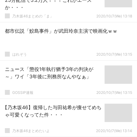
25分配信で5.2万人！！！これがエース
か・・・
乃木坂46まとめの「ま」
2020/10/7(We) 13:18
都市伝説「鮫島事件」が武田玲奈主演で映画化ｗｗ
はれぞう
2020/10/7(We) 13:15
ニュース「懲役1年執行猶予3年の判決が
～」ワイ「3年後に刑務所なんやなぁ」
GOSSIP速報
2020/10/7(We) 13:15
【乃木坂46】復帰した与田祐希が痩せてめち
ゃ可愛くなってた件・・・
乃木坂46まとめたいよ
2020/10/7(We) 13:14