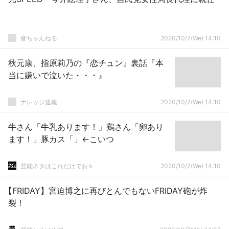
音ちゃんねる
2020/10/7(We) 14:10
秋元康、指原莉乃の『恋チュン』裏話『本
当に嫌いで泣いた・・・』
ナレッジ速報
2020/10/7(We) 14:10
牛さん「牛乳あります！」鶏さん「卵あり
ます！」豚カス「」←こいつ
芸能ネタはこれだけでおｋ
2020/10/7(We) 14:10
【FRIDAY】宮迫博之に再びとんでもないFRIDAY砲が炸
裂！