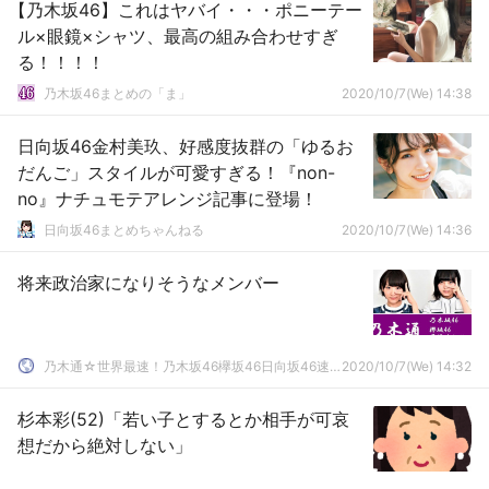
【乃木坂46】これはヤバイ・・・ポニーテー
ル×眼鏡×シャツ、最高の組み合わせすぎ
る！！！！
乃木坂46まとめの「ま」
2020/10/7(We) 14:38
日向坂46金村美玖、好感度抜群の「ゆるお
だんご」スタイルが可愛すぎる！『non-
no』ナチュモテアレンジ記事に登場！
日向坂46まとめちゃんねる
2020/10/7(We) 14:36
将来政治家になりそうなメンバー
乃木通☆世界最速！乃木坂46欅坂46日向坂46速報まとめ
2020/10/7(We) 14:32
杉本彩(52)「若い子とするとか相手が可哀
想だから絶対しない」