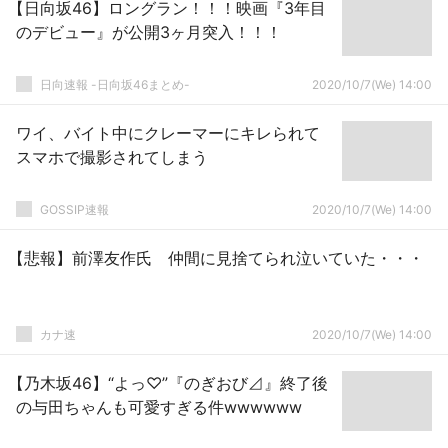
【日向坂46】ロングラン！！！映画『3年目
のデビュー』が公開3ヶ月突入！！！
日向速報 -日向坂46まとめ-
2020/10/7(We) 14:00
ワイ、バイト中にクレーマーにキレられて
スマホで撮影されてしまう
GOSSIP速報
2020/10/7(We) 14:00
【悲報】前澤友作氏 仲間に見捨てられ泣いていた・・・
カナ速
2020/10/7(We) 14:00
【乃木坂46】“よっ♡”『のぎおび⊿』終了後
の与田ちゃんも可愛すぎる件wwwwww