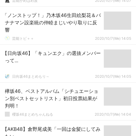
芸能かめはめ波
2020/10/7(We) 14:07
「ノンストップ！」乃木坂46生田絵梨花＆バ
ナナマン設楽統の仲睦まじいやり取りに反
響
芸能トピ＋＋
2020/10/7(We) 14:05
【日向坂46】「キュンエク」の選抜メンバー
って...
日向坂46まとめもり～
2020/10/7(We) 14:05
欅坂46、ベストアルバム「シチュエーショ
ン別ベストセットリスト」初日投票結果が
判明！
櫻坂46まとめちゃんねる
2020/10/7(We) 14:04
【AKB48】倉野尾成美「一回は金髪にしてみ