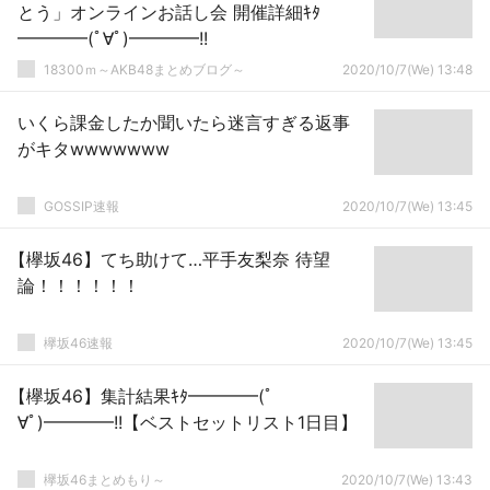
とう」オンラインお話し会 開催詳細ｷﾀ
━━━━(ﾟ∀ﾟ)━━━━!!
18300ｍ～AKB48まとめブログ～
2020/10/7(We) 13:48
いくら課金したか聞いたら迷言すぎる返事
がキタwwwwwww
GOSSIP速報
2020/10/7(We) 13:45
【欅坂46】てち助けて…平手友梨奈 待望
論！！！！！！
欅坂46速報
2020/10/7(We) 13:45
【欅坂46】集計結果ｷﾀ━━━━(ﾟ
∀ﾟ)━━━━!!【ベストセットリスト1日目】
欅坂46まとめもり～
2020/10/7(We) 13:43