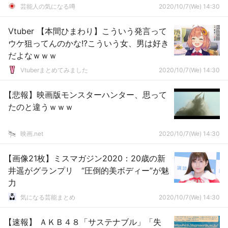
芸能人の気になる噂
2020/10/7(We) 14:30
Vtuber 【本間ひまわり】こういう発言って
ウケ狙ってんのかな!?こういう女、男は好き
だよなｗｗｗ
Vtuberまとめてみました
2020/10/7(We) 14:30
【悲報】映画版モンスターハンター、思って
たのと違うｗｗｗ
映画.net
2020/10/7(We) 14:30
【画像21枚】ミスマガジン2020：20歳の新
井遥がグランプリ “圧倒的美ボディー”が魅
力
気になる芸能まとめ
2020/10/7(We) 14:30
【速報】 ＡＫＢ４８「サステナブル」「失