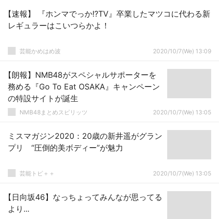
【速報】 『ホンマでっか!?TV』卒業したマツコに代わる新
レギュラーはこいつらかよ！
芸能かめはめ波
2020/10/7(We) 13:09
【朗報】NMB48がスペシャルサポーターを
務める『Go To Eat OSAKA』キャンペーン
の特設サイトが誕生
NMB48まとめスピリッツ
2020/10/7(We) 13:05
ミスマガジン2020：20歳の新井遥がグラン
プリ “圧倒的美ボディー”が魅力
芸能トピ＋＋
2020/10/7(We) 13:05
【日向坂46】なっちょってみんなが思ってる
より...