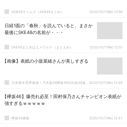
AKB48タイムズ（AKB48まとめ）
2020/10/7(We) 12:56
日経1面の「春秋」を読んでいると、まさか
最後にSKE48の名前が・・・
SKE48まとめはエメラルド（まとえめ）
2020/10/7(We) 12:51
【画像】表紙の小坂菜緒さんが美しすぎる
乃木通☆世界最速！乃木坂46欅坂46日向坂46速報まとめ
2020/10/7(We) 12:48
【欅坂46】爆売れ必至！田村保乃さんチャンピオン表紙が
強すぎるｗｗｗｗｗ
欅坂46速報
2020/10/7(We) 12:47