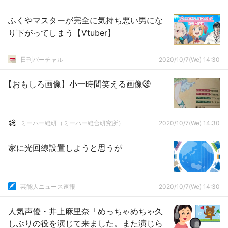
ふくやマスターが完全に気持ち悪い男にな
り下がってしまう【Vtuber】
日刊バーチャル
2020/10/7(We) 14:30
【おもしろ画像】小一時間笑える画像㊴
ミーハー総研（ミーハー総合研究所）
2020/10/7(We) 14:30
家に光回線設置しようと思うが
芸能人ニュース速報
2020/10/7(We) 14:30
人気声優・井上麻里奈「めっちゃめちゃ久
しぶりの役を演じて来ました。また演じら