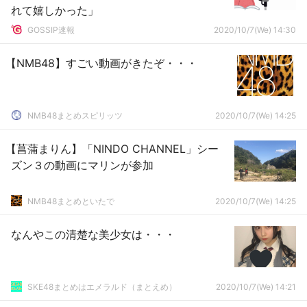
れて嬉しかった」
GOSSIP速報
2020/10/7(We) 14:30
【NMB48】すごい動画がきたぞ・・・
NMB48まとめスピリッツ
2020/10/7(We) 14:25
【菖蒲まりん】「NINDO CHANNEL」シー
ズン３の動画にマリンが参加
NMB48まとめといたで
2020/10/7(We) 14:25
なんやこの清楚な美少女は・・・
SKE48まとめはエメラルド（まとえめ）
2020/10/7(We) 14:21