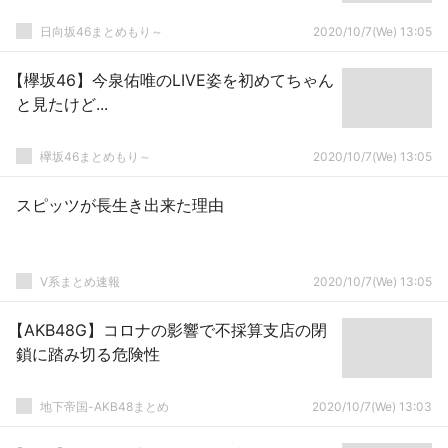
日向坂46まとめもり～
2020/10/7(We) 13:05
【欅坂46】今泉佑唯のLIVE姿を初めてちゃん
と見たけど...
欅坂46まとめもり～
2020/10/7(We) 13:05
スピッツが長生き出来た理由
V系まとめ速報
2020/10/7(We) 13:05
【AKB48G】コロナの影響で不採算支店の閉
鎖に踏み切る危険性
地下帝国-AKB48まとめ
2020/10/7(We) 13:03