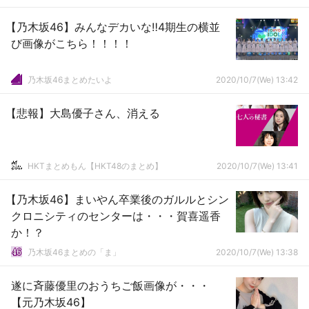
【乃木坂46】みんなデカいな‼4期生の横並
び画像がこちら！！！！
乃木坂46まとめたいよ
2020/10/7(We) 13:42
【悲報】大島優子さん、消える
HKTまとめもん【HKT48のまとめ】
2020/10/7(We) 13:41
【乃木坂46】まいやん卒業後のガルルとシン
クロニシティのセンターは・・・賀喜遥香
か！？
乃木坂46まとめの「ま」
2020/10/7(We) 13:38
遂に斉藤優里のおうちご飯画像が・・・
【元乃木坂46】