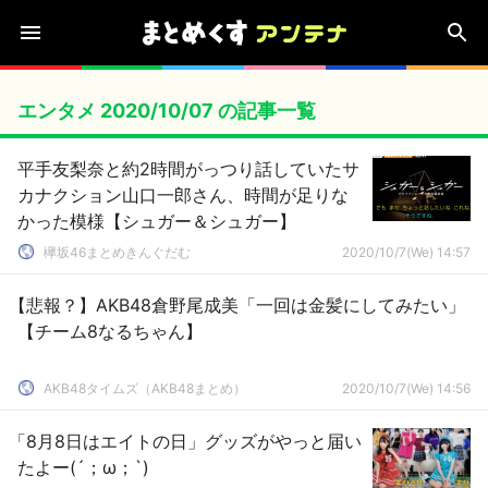
エンタメ 2020/10/07 の記事一覧
平手友梨奈と約2時間がっつり話していたサ
カナクション山口一郎さん、時間が足りな
かった模様【シュガー＆シュガー】
欅坂46まとめきんぐだむ
2020/10/7(We) 14:57
【悲報？】AKB48倉野尾成美「一回は金髪にしてみたい」
【チーム8なるちゃん】
AKB48タイムズ（AKB48まとめ）
2020/10/7(We) 14:56
「8月8日はエイトの日」グッズがやっと届い
たよー(´；ω；`)