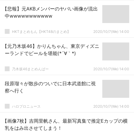
【悲報】元AKBメンバーのヤバい画像が流出
中wwwwwwwwwww
HKTまとめもん【HKT48のまとめ】
2020/10/7(We) 14:00
【元乃木坂46】かりんちゃん、東京ディズニ
ーランドでビールを堪能(*´∀｀*)
乃木坂46まとめんばー
2020/10/7(We) 14:00
段原瑠々が散歩のついでに日本武道館に視
察へ行く
ハロプロニュース
2020/10/7(We) 14:00
【画像7枚】吉岡里帆さん、最新写真集で推定Eカップの横
乳をはみ出させてしまう！