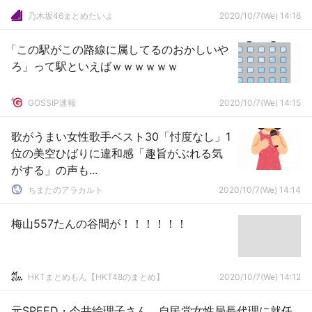
乃木坂46まとめたいよ
2020/10/7(We) 14:16
「この駅がこの路線に属してるのおかしいや
ろ」って駅といえばｗｗｗｗｗｗ
GOSSIP速報
2020/10/7(We) 14:15
歌がうまい女性歌手ベスト30「忖度なし」1
位の美空ひばりに違和感「趣旨がぶれる気
がする」の声も...
ちまたのアラカルト
2020/10/7(We) 14:14
梅山557たんの谷間が！！！！！！
HKTまとめもん【HKT48のまとめ】
2020/10/7(We) 14:12
元SPEED・今井絵理子さん、自民党女性局長代理に就任