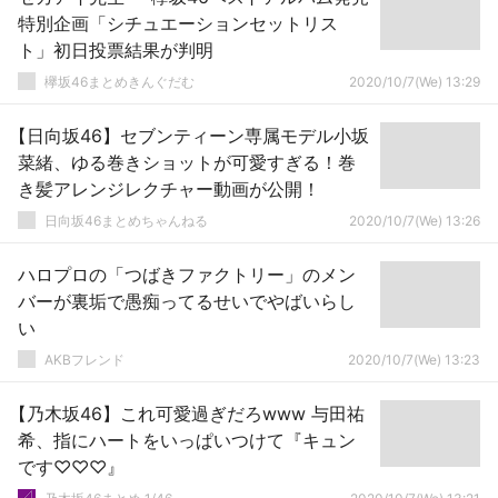
特別企画「シチュエーションセットリス
ト」初日投票結果が判明
欅坂46まとめきんぐだむ
2020/10/7(We) 13:29
【日向坂46】セブンティーン専属モデル小坂
菜緒、ゆる巻きショットが可愛すぎる！巻
き髪アレンジレクチャー動画が公開！
日向坂46まとめちゃんねる
2020/10/7(We) 13:26
ハロプロの「つばきファクトリー」のメン
バーが裏垢で愚痴ってるせいでやばいらし
い
AKBフレンド
2020/10/7(We) 13:23
【乃木坂46】これ可愛過ぎだろwww 与田祐
希、指にハートをいっぱいつけて『キュン
です♡♡♡』