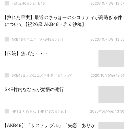
乃木坂46まとめ 1/46
2020/10/7(We) 13:57
【熟れた果実】最近のさっほーのシコリティが高過ぎる件
について【祝26歳 AKB48・岩立沙穂】
AKB48タイムズ（AKB48まとめ）
2020/10/7(We) 13:56
【伝統】焦げた・・・
SKE48まとめはエメラルド（まとえめ）
2020/10/7(We) 13:51
SKE竹内ななみが覚悟の滝行
HKTまとめもん【HKT48のまとめ】
2020/10/7(We) 13:50
【AKB48】「サステナブル」「失恋、ありが