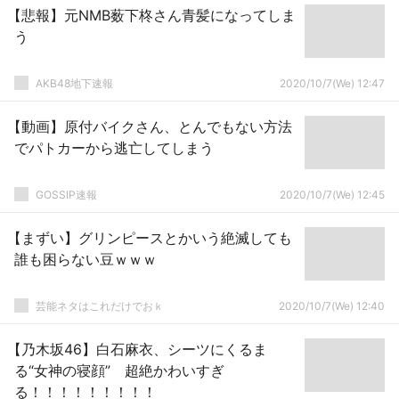
【悲報】元NMB薮下柊さん青髪になってしま
う
AKB48地下速報
2020/10/7(We) 12:47
【動画】原付バイクさん、とんでもない方法
でパトカーから逃亡してしまう
GOSSIP速報
2020/10/7(We) 12:45
【まずい】グリンピースとかいう絶滅しても
誰も困らない豆ｗｗｗ
芸能ネタはこれだけでおｋ
2020/10/7(We) 12:40
【乃木坂46】白石麻衣、シーツにくるま
る“女神の寝顔” 超絶かわいすぎ
る！！！！！！！！！