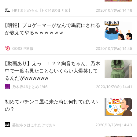
HKTまとめもん【HKT48のまとめ】
2020/10/7(We) 14:48
【朗報】プロゲーマーがなんで馬鹿にされる
か教えてやるｗｗｗｗｗｗ
GOSSIP速報
2020/10/7(We) 14:45
【動画あり】えっ！！？？絢音ちゃん、乃木
中で一度も見たことないくらい大爆笑して
るんだがwwwwww
乃木坂46まとめ 1/46
2020/10/7(We) 14:41
初めてパチンコ屋に来た時は何打てばいい
の？
芸能ネタはこれだけでおｋ
2020/10/7(We) 14:40