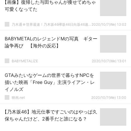
【画像】復帰した与田ちゃんが痩せてめちゃ
可愛くなってた
乃木通☆世界最速！乃木坂46欅坂46日向坂46速報まとめ
2020/10/7(We) 13:02
BABYMETALのレジェンドMの写真 ギター
論争再び 【海外の反応】
BABYMETALIZE
2020/10/7(We) 13:01
GTAみたいなゲームの世界で暮らすNPCを
描いた映画「Free Guy」主演ライアン・レ
イノルズ
映画.net
2020/10/7(We) 13:00
【乃木坂46】地元仕事ですごいのはやっぱ久
保ちゃんだけど、2番手だと誰になる？