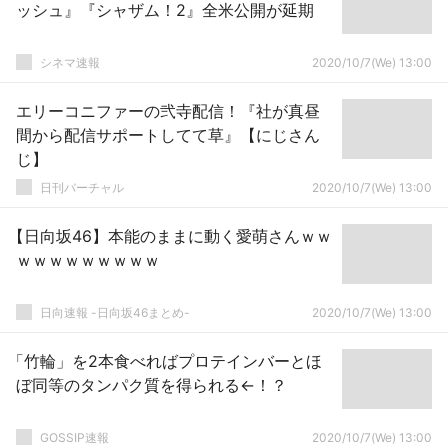
ッシュ』『シャザム！2』全米公開が延期
シネマ速報
2020/10/7(We) 13:00
エリーコニファーの弐寺配信！『社が真昼
間から配信サポートしてて草』【にじさん
じ】
日刊バーチャル
2020/10/7(We) 13:00
【日向坂46】本能のままに動く愛萌さんｗｗ
ｗｗｗｗｗｗｗｗｗ
日向速報 -日向坂46まとめ-
2020/10/7(We) 13:00
「竹輪」を2本食べればプロテインバーとほ
ぼ同等のタンパク質を得られる←！？
GOSSIP速報
2020/10/7(We) 13:00