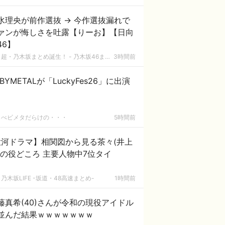
水理央が前作選抜 → 今作選抜漏れで
ァンが悔しさを吐露【りーお】【日向
46】
超・乃木坂まとめ誕生！ - 乃木坂46まとめ
3時間前
ABYMETALが「LuckyFes26」に出演
べビメタだらけの・・・
5時間前
大河ドラマ】相関図から見る茶々(井上
)の役どころ 主要人物中7位タイ
乃木坂LIFE -坂道・48高速まとめ-
1時間前
藤真希(40)さんが令和の現役アイドル
並んだ結果ｗｗｗｗｗｗｗ