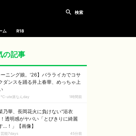
ーム
R18
気の記事
ーニング娘。'26】バラライカでコサ
クダンスを踊る井上春華、めっちゃ上
い
℃-ute派なんday
1時間前
菜乃華、長岡花火に負けない“浴衣
”！透明感がヤバい「とびきりに綺麗
す…！」【画像】
芸能7days
45分前