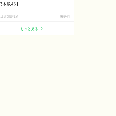
乃木坂46】
坂道G情報通
56分前
もっと見る