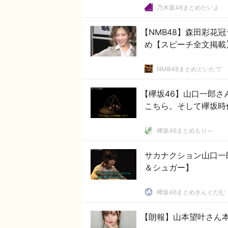
乃木坂46まとめたいよ
【NMB48】森田彩花
め【スピーチ全文掲載
NMB48まとめといたで
【欅坂46】山口一郎
こちら。そして欅坂時
欅坂46まとめもり～
サカナクション山口一
＆シュガー】
欅坂46まとめきんぐだむ
【朗報】山本望叶さん