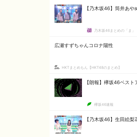
【乃木坂46】筒井あや
乃木坂46まとめの「ま」
広瀬すずちゃんコロナ陽性
HKTまとめもん【HKT48のまとめ】
【朗報】欅坂46ベスト
欅坂46速報
【乃木坂46】生田絵梨