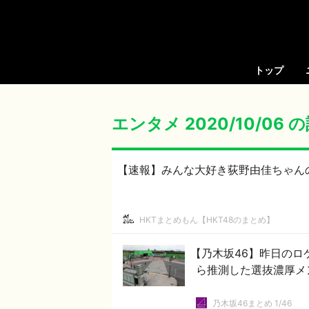
トップ
エンタメ 2020/10/06
【速報】みんな大好き荻野由佳ちゃんのYou
HKTまとめもん【HKT48のまとめ】
【乃木坂46】昨日のロ
ら推測した選抜濃厚メ
乃木坂46まとめ 1/46