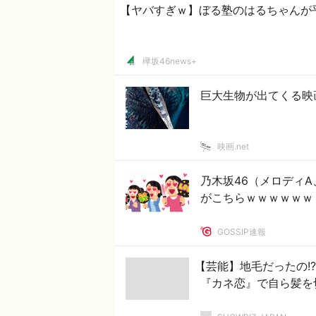
【ヤバすぎｗ】ぼる塾のはるちゃんが
欅坂46news+
巨大生物が出てくる映
映画.net
乃木坂46（メロディ
がこちらｗｗｗｗｗｗ
GOSSIP速報
【芸能】地毛だったの!
『カネ恋』で自ら髪を