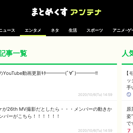
ニュース
エンタメ
ネタ
生活
スポーツ
アニメ･ゲ
 の記事一覧
人
Tube動画更新ｷﾀ━━━━(ﾟ∀ﾟ)━━━━!!
【モ
ッ
手
2020/10/6(Tu) 14:59
ケが26th MV撮影だとしたら・・・メンバーの動きか
原
ンバーがこちら！！！！！！
姿
で
2020/10/6(Tu) 14:59