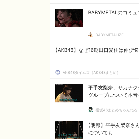
BABYMETALのコ
BABYMETALIZE
【AKB48】なぜ16期田口愛佳は伸び
AKB48タイムズ（AKB48まとめ）
平手友梨奈、サカナク
グループについて本音
櫻坂46まとめちゃんねる
【朗報】平手友梨奈さ
についても