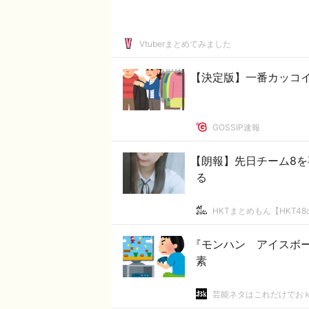
Vtuberまとめてみました
【決定版】一番カッコ
GOSSIP速報
【朗報】先日チーム8
る
HKTまとめもん【HKT4
『モンハン アイスボ
素
芸能ネタはこれだけでお