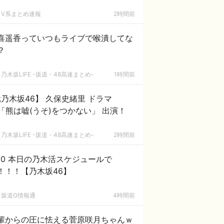
V系まとめ速報
2時間前
喜遥香っていつもライブで喉潰してな
？
乃木坂LIFE -坂道・48高速まとめ-
1時間前
乃木坂46】 久保史緒里 ドラマ
0「熊は嘘(うそ)をつかない」 出演！
乃木坂LIFE -坂道・48高速まとめ-
2時間前
/10 本日の乃木活スケジュールで
！！！【乃木坂46】
坂道G情報通
4時間前
輩からの圧に怯える菅原咲月ちゃんｗ