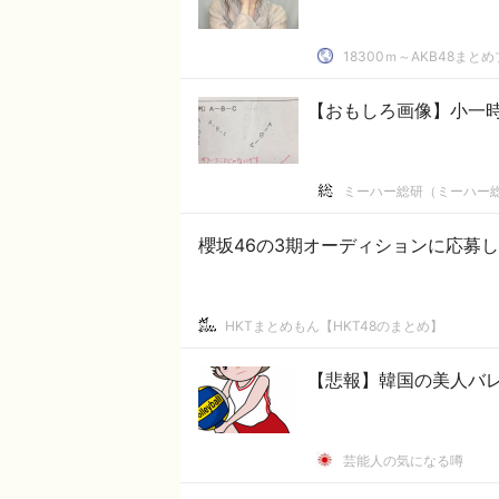
18300ｍ～AKB48まと
【おもしろ画像】小一
ミーハー総研（ミーハー
櫻坂46の3期オーディションに応募し
HKTまとめもん【HKT48のまとめ】
【悲報】韓国の美人バ
芸能人の気になる噂