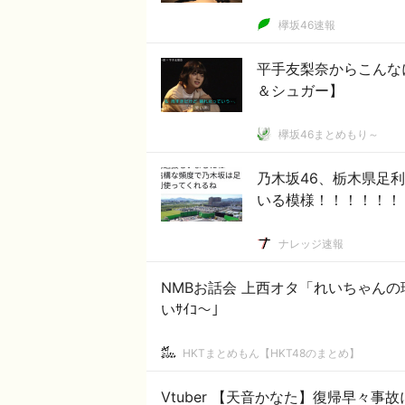
欅坂46速報
平手友梨奈からこんなに
＆シュガー】
欅坂46まとめもり～
乃木坂46、栃木県足利
いる模様！！！！！！
ナレッジ速報
NMBお話会 上西オタ「れいちゃん
いｻｲｺ～」
HKTまとめもん【HKT48のまとめ】
Vtuber 【天音かなた】復帰早々