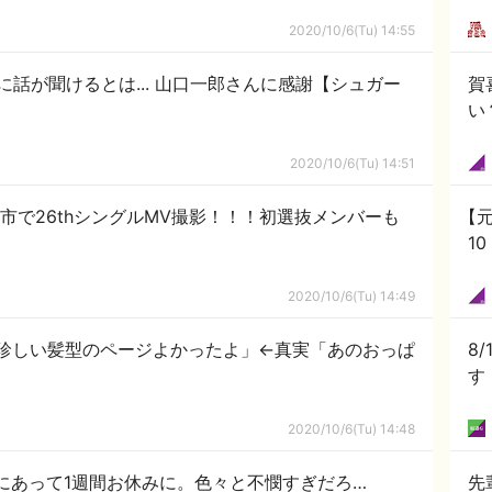
2020/10/6(Tu) 14:55
話が聞けるとは... 山口一郎さんに感謝【シュガー
賀
い
2020/10/6(Tu) 14:51
市で26thシングルMV撮影！！！初選抜メンバーも
【元
1
2020/10/6(Tu) 14:49
の珍しい髪型のページよかったよ」←真実「あのおっぱ
8
す
2020/10/6(Tu) 14:48
事故にあって1週間お休みに。色々と不憫すぎだろ…
先