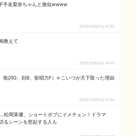
平手友梨奈ちゃんと激似wwww
2020/10/6(Tu) 14:30
画教えて
2020/10/6(Tu) 14:30
A、歌詞G、顔B、歌唱力F）←こいつが天下取った理由
2020/10/6(Tu) 14:30
?…松岡茉優、ショートボブにイメチェン！ドラマ
切るシーンを想起する人も