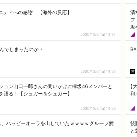
ミュニティへの感謝 【海外の反応】
清
フ
坂
2020/10/6(Tu) 14:57
悩んでしまったのか？
B
2020/10/6(Tu) 14:56
ション山口一郎さんの問いかけに欅坂46メンバーと
【
を語る！【シュガー＆シュガー】
和
2020/10/6(Tu) 14:56
ん、ハッピーオーラを出していたｗｗｗｗグループ愛
後
と